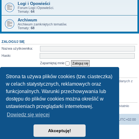
Logi i Opowieści
Forum Logi i Opowieści.
Tematy:
64
Archiwum
Archiwum zamkniętych tematów.
Tematy:
68
ZALOGUJ SIĘ
Nazwa użytkownika:
Hasło:
Zapamiętaj mnie
KTO JEST ONLINE
Strona ta używa plików cookies (tzw. ciasteczka)
Jest
21
użytkowników online :: 2 zarejestrowanych, 0 ukrytych i 19 gości (wg danych z
w celach statystycznych, reklamowych oraz
ostatnich 5 minut)
Najwięcej użytkowników (
3712
) było online 07 mar 2026 22:02
funkcjonalnych. Warunki przechowywania lub
dostępu do plików cookies można określić w
STATYSTYKI
ustawieniach przeglądarki internetowej.
Liczba postów:
58683
• Liczba tematów:
855
• Liczba użytkowników:
4413
• Ostatnio
zarejestrowany użytkownik:
Horst
Dowiedz się więcej
arkadia.rpg.pl
Forum
Strefa czasowa
UTC+02:00
Akceptuję!
Technologię dostarcza
phpBB
® Forum Software © phpBB Limited
Polski pakiet językowy dostarcza
phpBB.pl