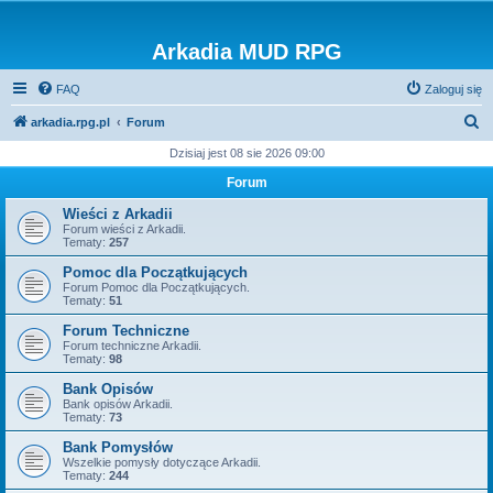
Arkadia MUD RPG
FAQ
Zaloguj się
S
arkadia.rpg.pl
Forum
z
Dzisiaj jest 08 sie 2026 09:00
u
Forum
k
Wieści z Arkadii
a
Forum wieści z Arkadii.
Tematy:
257
j
Pomoc dla Początkujących
Forum Pomoc dla Początkujących.
Tematy:
51
Forum Techniczne
Forum techniczne Arkadii.
Tematy:
98
Bank Opisów
Bank opisów Arkadii.
Tematy:
73
Bank Pomysłów
Wszelkie pomysły dotyczące Arkadii.
Tematy:
244