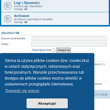
Logi i Opowieści
Forum Logi i Opowieści.
Tematy:
64
Archiwum
Archiwum zamkniętych tematów.
Tematy:
68
ZALOGUJ SIĘ
Nazwa użytkownika:
Hasło:
Zapamiętaj mnie
KTO JEST ONLINE
Strona ta używa plików cookies (tzw. ciasteczka)
Jest
12
użytkowników online :: 2 zarejestrowanych, 0 ukrytych i 10 gości (wg danych z
w celach statystycznych, reklamowych oraz
ostatnich 5 minut)
Najwięcej użytkowników (
3712
) było online 07 mar 2026 22:02
funkcjonalnych. Warunki przechowywania lub
dostępu do plików cookies można określić w
STATYSTYKI
ustawieniach przeglądarki internetowej.
Liczba postów:
58683
• Liczba tematów:
855
• Liczba użytkowników:
4413
• Ostatnio
zarejestrowany użytkownik:
Horst
Dowiedz się więcej
arkadia.rpg.pl
Forum
Strefa czasowa
UTC+02:00
Akceptuję!
Technologię dostarcza
phpBB
® Forum Software © phpBB Limited
Polski pakiet językowy dostarcza
phpBB.pl