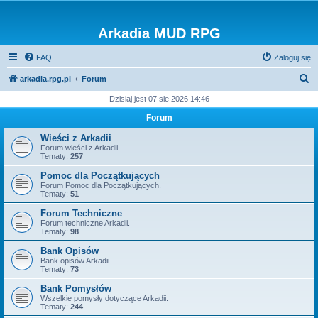
Arkadia MUD RPG
FAQ
Zaloguj się
S
arkadia.rpg.pl
Forum
z
Dzisiaj jest 07 sie 2026 14:46
u
Forum
k
Wieści z Arkadii
a
Forum wieści z Arkadii.
Tematy:
257
j
Pomoc dla Początkujących
Forum Pomoc dla Początkujących.
Tematy:
51
Forum Techniczne
Forum techniczne Arkadii.
Tematy:
98
Bank Opisów
Bank opisów Arkadii.
Tematy:
73
Bank Pomysłów
Wszelkie pomysły dotyczące Arkadii.
Tematy:
244