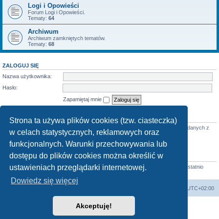
Logi i Opowieści
Forum Logi i Opowieści.
Tematy:
64
Archiwum
Archiwum zamkniętych tematów.
Tematy:
68
ZALOGUJ SIĘ
Nazwa użytkownika:
Hasło:
Zapamiętaj mnie
KTO JEST ONLINE
Strona ta używa plików cookies (tzw. ciasteczka)
Jest
33
użytkowników online :: 2 zarejestrowanych, 0 ukrytych i 31 gości (wg danych z
w celach statystycznych, reklamowych oraz
ostatnich 5 minut)
Najwięcej użytkowników (
3712
) było online 07 mar 2026 22:02
funkcjonalnych. Warunki przechowywania lub
dostępu do plików cookies można określić w
STATYSTYKI
ustawieniach przeglądarki internetowej.
Liczba postów:
58684
• Liczba tematów:
855
• Liczba użytkowników:
4413
• Ostatnio
zarejestrowany użytkownik:
Horst
Dowiedz się więcej
arkadia.rpg.pl
Forum
Strefa czasowa
UTC+02:00
Akceptuję!
Technologię dostarcza
phpBB
® Forum Software © phpBB Limited
Polski pakiet językowy dostarcza
phpBB.pl