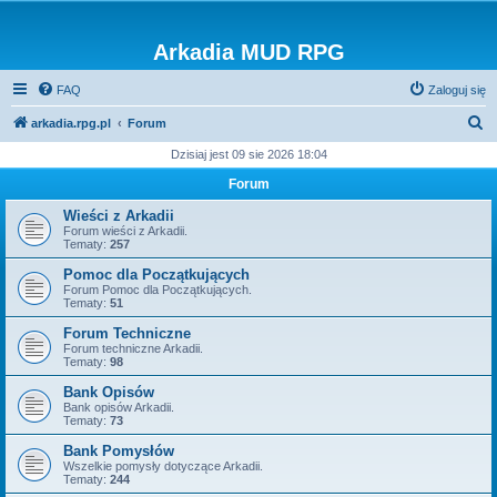
Arkadia MUD RPG
FAQ
Zaloguj się
S
arkadia.rpg.pl
Forum
z
Dzisiaj jest 09 sie 2026 18:04
u
Forum
k
Wieści z Arkadii
a
Forum wieści z Arkadii.
Tematy:
257
j
Pomoc dla Początkujących
Forum Pomoc dla Początkujących.
Tematy:
51
Forum Techniczne
Forum techniczne Arkadii.
Tematy:
98
Bank Opisów
Bank opisów Arkadii.
Tematy:
73
Bank Pomysłów
Wszelkie pomysły dotyczące Arkadii.
Tematy:
244