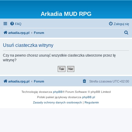
Arkadia MUD RPG
FAQ
Zaloguj się
S
arkadia.rpg.pl
Forum
z
Usuń ciasteczka witryny
u
k
Czy na pewno chcesz usunąć wszystkie ciasteczka utworzone przez tę
witrynę?
a
j
arkadia.rpg.pl
Forum
Strefa czasowa
UTC+02:00
Technologię dostarcza
phpBB
® Forum Software © phpBB Limited
Polski pakiet językowy dostarcza
phpBB.pl
Zasady ochrony danych osobowych
|
Regulamin