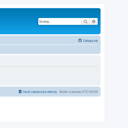
Szukaj
Wyszukiwanie z
Zaloguj się
Usuń ciasteczka witryny
Strefa czasowa
UTC+02:00