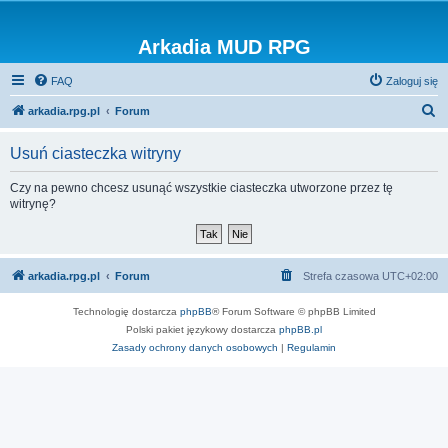
Arkadia MUD RPG
FAQ
Zaloguj się
S
arkadia.rpg.pl
Forum
z
Usuń ciasteczka witryny
u
k
Czy na pewno chcesz usunąć wszystkie ciasteczka utworzone przez tę
witrynę?
a
j
arkadia.rpg.pl
Forum
Strefa czasowa
UTC+02:00
Technologię dostarcza
phpBB
® Forum Software © phpBB Limited
Polski pakiet językowy dostarcza
phpBB.pl
Zasady ochrony danych osobowych
|
Regulamin