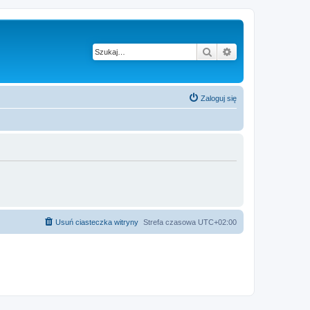
Szukaj
Wyszukiwanie z
Zaloguj się
Usuń ciasteczka witryny
Strefa czasowa
UTC+02:00