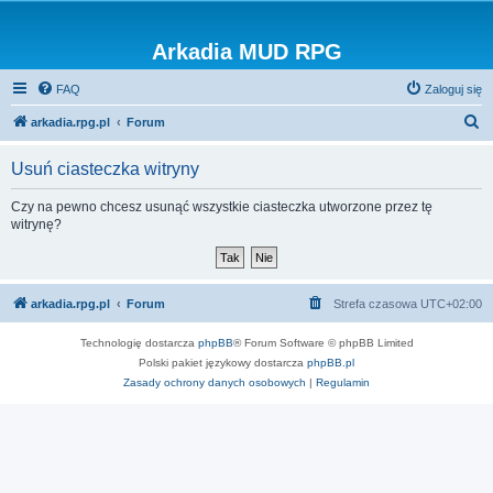
Arkadia MUD RPG
FAQ
Zaloguj się
S
arkadia.rpg.pl
Forum
z
Usuń ciasteczka witryny
u
k
Czy na pewno chcesz usunąć wszystkie ciasteczka utworzone przez tę
witrynę?
a
j
arkadia.rpg.pl
Forum
Strefa czasowa
UTC+02:00
Technologię dostarcza
phpBB
® Forum Software © phpBB Limited
Polski pakiet językowy dostarcza
phpBB.pl
Zasady ochrony danych osobowych
|
Regulamin