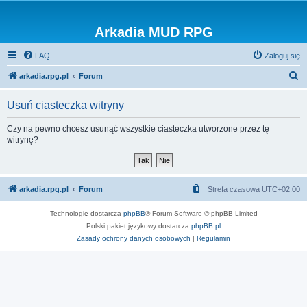
Arkadia MUD RPG
FAQ
Zaloguj się
S
arkadia.rpg.pl
Forum
z
Usuń ciasteczka witryny
u
k
Czy na pewno chcesz usunąć wszystkie ciasteczka utworzone przez tę
witrynę?
a
j
arkadia.rpg.pl
Forum
Strefa czasowa
UTC+02:00
Technologię dostarcza
phpBB
® Forum Software © phpBB Limited
Polski pakiet językowy dostarcza
phpBB.pl
Zasady ochrony danych osobowych
|
Regulamin