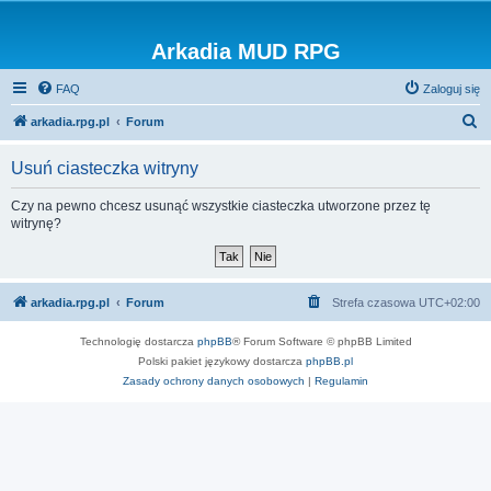
Arkadia MUD RPG
FAQ
Zaloguj się
S
arkadia.rpg.pl
Forum
z
Usuń ciasteczka witryny
u
k
Czy na pewno chcesz usunąć wszystkie ciasteczka utworzone przez tę
witrynę?
a
j
arkadia.rpg.pl
Forum
Strefa czasowa
UTC+02:00
Technologię dostarcza
phpBB
® Forum Software © phpBB Limited
Polski pakiet językowy dostarcza
phpBB.pl
Zasady ochrony danych osobowych
|
Regulamin