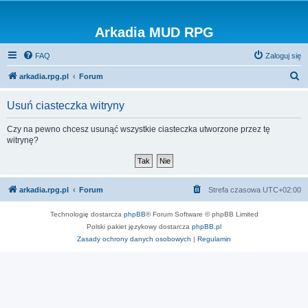
Arkadia MUD RPG
FAQ
Zaloguj się
S
arkadia.rpg.pl
Forum
z
Usuń ciasteczka witryny
u
k
Czy na pewno chcesz usunąć wszystkie ciasteczka utworzone przez tę
witrynę?
a
j
arkadia.rpg.pl
Forum
Strefa czasowa
UTC+02:00
Technologię dostarcza
phpBB
® Forum Software © phpBB Limited
Polski pakiet językowy dostarcza
phpBB.pl
Zasady ochrony danych osobowych
|
Regulamin