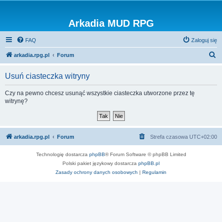
Arkadia MUD RPG
FAQ
Zaloguj się
S
arkadia.rpg.pl
Forum
z
Usuń ciasteczka witryny
u
k
Czy na pewno chcesz usunąć wszystkie ciasteczka utworzone przez tę
witrynę?
a
j
arkadia.rpg.pl
Forum
Strefa czasowa
UTC+02:00
Technologię dostarcza
phpBB
® Forum Software © phpBB Limited
Polski pakiet językowy dostarcza
phpBB.pl
Zasady ochrony danych osobowych
|
Regulamin