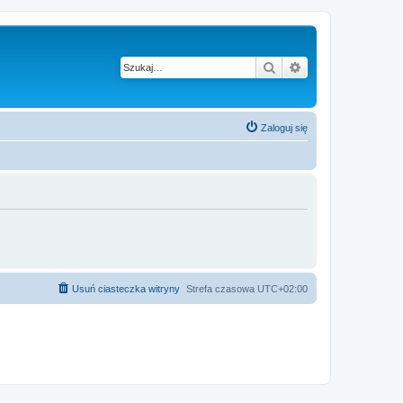
Szukaj
Wyszukiwanie z
Zaloguj się
Usuń ciasteczka witryny
Strefa czasowa
UTC+02:00