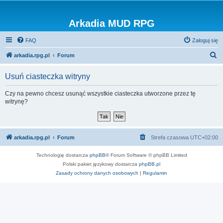
Arkadia MUD RPG
FAQ
Zaloguj się
S
arkadia.rpg.pl
Forum
z
Usuń ciasteczka witryny
u
k
Czy na pewno chcesz usunąć wszystkie ciasteczka utworzone przez tę
witrynę?
a
j
arkadia.rpg.pl
Forum
Strefa czasowa
UTC+02:00
Technologię dostarcza
phpBB
® Forum Software © phpBB Limited
Polski pakiet językowy dostarcza
phpBB.pl
Zasady ochrony danych osobowych
|
Regulamin