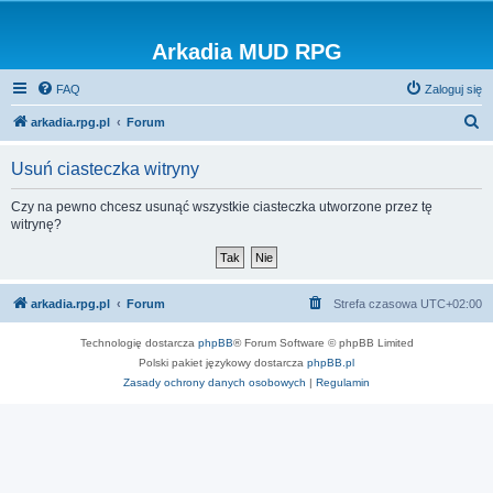
Arkadia MUD RPG
FAQ
Zaloguj się
S
arkadia.rpg.pl
Forum
z
Usuń ciasteczka witryny
u
k
Czy na pewno chcesz usunąć wszystkie ciasteczka utworzone przez tę
witrynę?
a
j
arkadia.rpg.pl
Forum
Strefa czasowa
UTC+02:00
Technologię dostarcza
phpBB
® Forum Software © phpBB Limited
Polski pakiet językowy dostarcza
phpBB.pl
Zasady ochrony danych osobowych
|
Regulamin