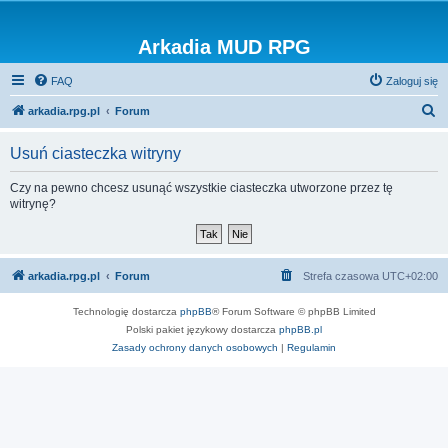
Arkadia MUD RPG
FAQ
Zaloguj się
S
arkadia.rpg.pl
Forum
z
Usuń ciasteczka witryny
u
k
Czy na pewno chcesz usunąć wszystkie ciasteczka utworzone przez tę
witrynę?
a
j
arkadia.rpg.pl
Forum
Strefa czasowa
UTC+02:00
Technologię dostarcza
phpBB
® Forum Software © phpBB Limited
Polski pakiet językowy dostarcza
phpBB.pl
Zasady ochrony danych osobowych
|
Regulamin