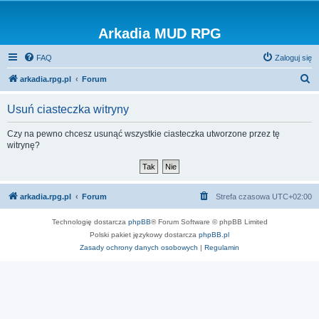
Arkadia MUD RPG
FAQ
Zaloguj się
S
arkadia.rpg.pl
Forum
z
Usuń ciasteczka witryny
u
k
Czy na pewno chcesz usunąć wszystkie ciasteczka utworzone przez tę
witrynę?
a
j
arkadia.rpg.pl
Forum
Strefa czasowa
UTC+02:00
Technologię dostarcza
phpBB
® Forum Software © phpBB Limited
Polski pakiet językowy dostarcza
phpBB.pl
Zasady ochrony danych osobowych
|
Regulamin