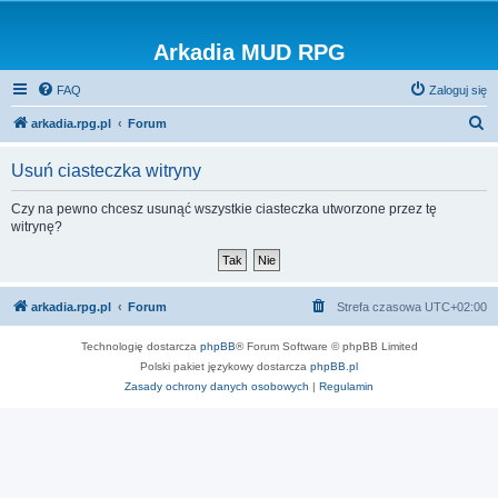
Arkadia MUD RPG
FAQ
Zaloguj się
S
arkadia.rpg.pl
Forum
z
Usuń ciasteczka witryny
u
k
Czy na pewno chcesz usunąć wszystkie ciasteczka utworzone przez tę
witrynę?
a
j
arkadia.rpg.pl
Forum
Strefa czasowa
UTC+02:00
Technologię dostarcza
phpBB
® Forum Software © phpBB Limited
Polski pakiet językowy dostarcza
phpBB.pl
Zasady ochrony danych osobowych
|
Regulamin