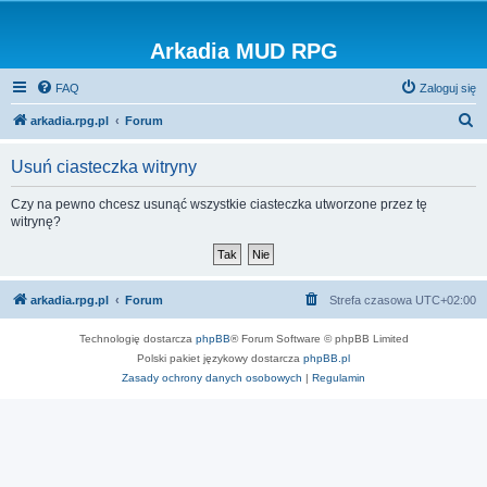
Arkadia MUD RPG
FAQ
Zaloguj się
S
arkadia.rpg.pl
Forum
z
Usuń ciasteczka witryny
u
k
Czy na pewno chcesz usunąć wszystkie ciasteczka utworzone przez tę
witrynę?
a
j
arkadia.rpg.pl
Forum
Strefa czasowa
UTC+02:00
Technologię dostarcza
phpBB
® Forum Software © phpBB Limited
Polski pakiet językowy dostarcza
phpBB.pl
Zasady ochrony danych osobowych
|
Regulamin