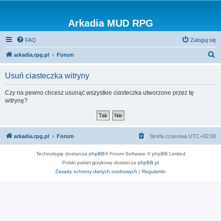
Arkadia MUD RPG
FAQ
Zaloguj się
S
arkadia.rpg.pl
Forum
z
Usuń ciasteczka witryny
u
k
Czy na pewno chcesz usunąć wszystkie ciasteczka utworzone przez tę
witrynę?
a
j
arkadia.rpg.pl
Forum
Strefa czasowa
UTC+02:00
Technologię dostarcza
phpBB
® Forum Software © phpBB Limited
Polski pakiet językowy dostarcza
phpBB.pl
Zasady ochrony danych osobowych
|
Regulamin