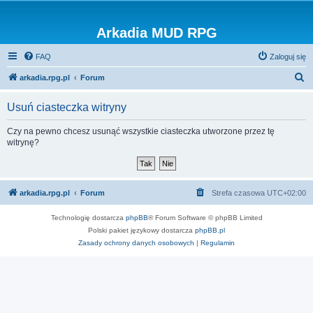
Arkadia MUD RPG
FAQ
Zaloguj się
S
arkadia.rpg.pl
Forum
z
Usuń ciasteczka witryny
u
k
Czy na pewno chcesz usunąć wszystkie ciasteczka utworzone przez tę
witrynę?
a
j
arkadia.rpg.pl
Forum
Strefa czasowa
UTC+02:00
Technologię dostarcza
phpBB
® Forum Software © phpBB Limited
Polski pakiet językowy dostarcza
phpBB.pl
Zasady ochrony danych osobowych
|
Regulamin