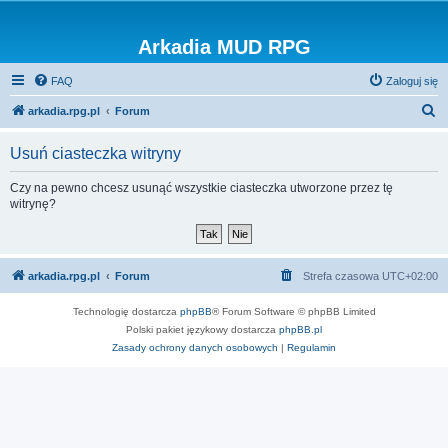
Arkadia MUD RPG
FAQ
Zaloguj się
S
arkadia.rpg.pl
Forum
z
Usuń ciasteczka witryny
u
k
Czy na pewno chcesz usunąć wszystkie ciasteczka utworzone przez tę
witrynę?
a
j
arkadia.rpg.pl
Forum
Strefa czasowa
UTC+02:00
Technologię dostarcza
phpBB
® Forum Software © phpBB Limited
Polski pakiet językowy dostarcza
phpBB.pl
Zasady ochrony danych osobowych
|
Regulamin