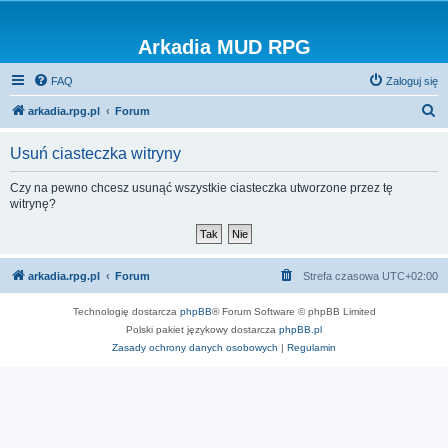
Arkadia MUD RPG
FAQ
Zaloguj się
S
arkadia.rpg.pl
Forum
z
Usuń ciasteczka witryny
u
k
Czy na pewno chcesz usunąć wszystkie ciasteczka utworzone przez tę
witrynę?
a
j
arkadia.rpg.pl
Forum
Strefa czasowa
UTC+02:00
Technologię dostarcza
phpBB
® Forum Software © phpBB Limited
Polski pakiet językowy dostarcza
phpBB.pl
Zasady ochrony danych osobowych
|
Regulamin