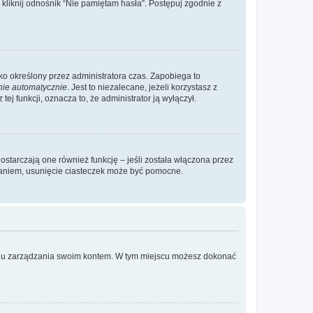
liknij odnośnik “Nie pamiętam hasła”. Postępuj zgodnie z
ylko określony przez administratora czas. Zapobiega to
nie automatycznie
. Jest to niezalecane, jeżeli korzystasz z
ej funkcji, oznacza to, że administrator ją wyłączył.
ostarczają one również funkcję – jeśli została włączona przez
waniem, usunięcie ciasteczek może być pomocne.
anelu zarządzania swoim kontem. W tym miejscu możesz dokonać