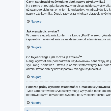
Czym są obrazki wyświetlane obok nazwy użytkownika?
Na stronie przeglądania postów, w miejscu, gdzie są wyświetl
używanego stylu jest on w formie gwiazdek, kwadracików lub kro
nazwy użytkownika. Drugi, zazwyczaj większy obrazek, wyświet
Na górę
Jak wyświetlić awatar?
W panelu zarządzania kontem na karcie „Profil” w sekcji „Awat
i sposób ich wyświetlania są uzależnione od administratora wit
Na górę
Co to jest ranga i jak można ją zmienić?
Rangi wyświetlane pod nazwami użytkowników oznaczają, ile po
stylu rang, ponieważ ustawia je administrator witryny. Nie należ
administrator obniży licznik postów takiego użytkownika.
Na górę
Podczas próby wysłania wiadomości e-mail do użytkownika 
Tylko zarejestrowani użytkownicy mogą wysyłać e-maile do inny
nieprawidłowym używaniem systemu poczty elektronicznej wit
Na górę