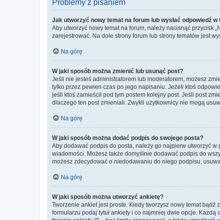
Problemy z pisaniem
Jak utworzyć nowy temat na forum lub wysłać odpowiedź w
Aby utworzyć nowy temat na forum, należy nacisnąć przycisk 
zarejestrować. Na dole strony forum lub strony tematów jest 
Na górę
W jaki sposób można zmienić lub usunąć post?
Jeśli nie jesteś administratorem lub moderatorem, możesz zmie
tylko przez pewien czas po jego napisaniu. Jeżeli ktoś odpowiedz
jeśli ktoś zamieścił pod tym postem kolejny post. Jeśli post zm
dlaczego ten post zmieniali. Zwykli użytkownicy nie mogą usuw
Na górę
W jaki sposób można dodać podpis do swojego posta?
Aby dodawać podpis do posta, należy go najpierw utworzyć w 
wiadomości. Możesz także domyślnie dodawać podpis do wszyst
możesz zdecydować o niedodawaniu do niego podpisu, usuwaj
Na górę
W jaki sposób można utworzyć ankietę?
Tworzenie ankiet jest proste. Kiedy tworzysz nowy temat bądź z
formularzu podaj tytuł ankiety i co najmniej dwie opcje. Każ