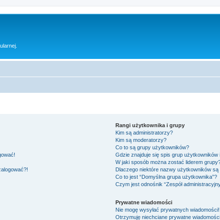
ularnej.
Rangi użytkownika i grupy
Kim są administratorzy?
Kim są moderatorzy?
Co to są grupy użytkowników?
ogować!
Gdzie znajduje się spis grup użytkowników
W jaki sposób można zostać liderem grupy
 zalogować?!
Dlaczego niektóre nazwy użytkowników są 
Co to jest “Domyślna grupa użytkownika”?
Czym jest odnośnik “Zespół administracyjn
Prywatne wiadomości
Nie mogę wysyłać prywatnych wiadomości!
Otrzymuję niechciane prywatne wiadomości