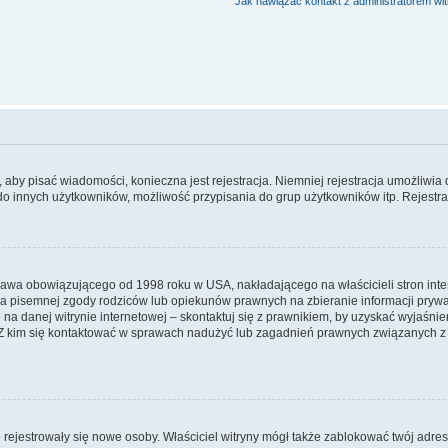
Jak nawiązać kontakt z administratorem wi
y, aby pisać wiadomości, konieczna jest rejestracja. Niemniej rejestracja umożliwia
do innych użytkowników, możliwość przypisania do grup użytkowników itp. Rejestracj
prawa obowiązującego od 1998 roku w USA, nakładającego na właścicieli stron int
ia pisemnej zgody rodziców lub opiekunów prawnych na zbieranie informacji prywa
na danej witrynie internetowej – skontaktuj się z prawnikiem, by uzyskać wyjaśnieni
 kim się kontaktować w sprawach nadużyć lub zagadnień prawnych związanych z t
ie rejestrowały się nowe osoby. Właściciel witryny mógł także zablokować twój adre