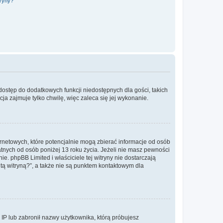
tryny?
 dostęp do dodatkowych funkcji niedostępnych dla gości, takich
a zajmuje tylko chwilę, więc zaleca się jej wykonanie.
ernetowych, które potencjalnie mogą zbierać informacje od osób
tnych od osób poniżej 13 roku życia. Jeżeli nie masz pewności
e. phpBB Limited i właściciele tej witryny nie dostarczają
ą witryną?”, a także nie są punktem kontaktowym dla
s IP lub zabronił nazwy użytkownika, którą próbujesz