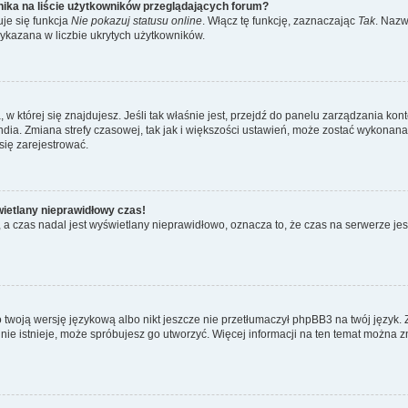
ika na liście użytkowników przeglądających forum?
je się funkcja
Nie pokazuj statusu online
. Włącz tę funkcję, zaznaczając
Tak
. Nazw
wykazana w liczbie ukrytych użytkowników.
ta, w której się znajdujesz. Jeśli tak właśnie jest, przejdź do panelu zarządzania k
dia. Zmiana strefy czasowej, tak jak i większości ustawień, może zostać wykonana 
się zarejestrować.
wietlany nieprawidłowy czas!
a czas nadal jest wyświetlany nieprawidłowo, oznacza to, że czas na serwerze jes
 twoją wersję językową albo nikt jeszcze nie przetłumaczył phpBB3 na twój język. 
a nie istnieje, może spróbujesz go utworzyć. Więcej informacji na ten temat można z