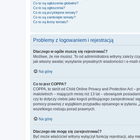
Co to są ogłoszenia globalne?
Co to są ogłoszenia?
Co to są przyklejone tematy?
Co to są zamknięte tematy?
Co to są ikony tematu?
Problemy z logowaniem i rejestracją
Dlaczego w ogóle muszę się rejestrować?
Możliwe, że nie musisz. To od administratora witryny zależy cz
jak własny awatar, wysyłanie prywatnych wiadomości i e-maili 
Na górę
Co to jest COPPA?
COPPA, to skrót od Child Online Privacy and Protection Act – 
małoletnich – mających mniej niż 13 lat – obowiązek posiadan
czy to dotyczy ciebie jako kogoś próbującego zarejestrować się 
pomocy prawnej z wyjątkiem przypadku opisanego w pytaniu „Z
wszelkiego rodzaju porad prawnych.
Na górę
Dlaczego nie mogę się zarejestrować?
Być może właściciel witryny wyłączył funkcję rejestracji, aby n