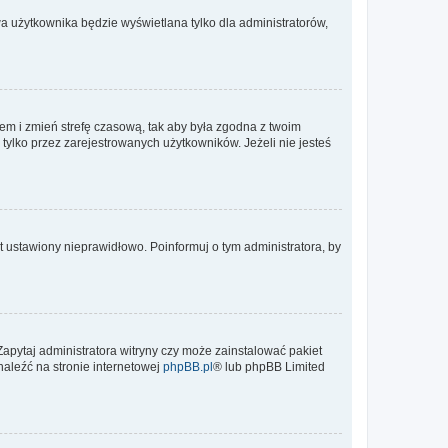
a użytkownika będzie wyświetlana tylko dla administratorów,
ontem i zmień strefę czasową, tak aby była zgodna z twoim
tylko przez zarejestrowanych użytkowników. Jeżeli nie jesteś
t ustawiony nieprawidłowo. Poinformuj o tym administratora, by
Zapytaj administratora witryny czy może zainstalować pakiet
naleźć na stronie internetowej
phpBB.pl
® lub phpBB Limited