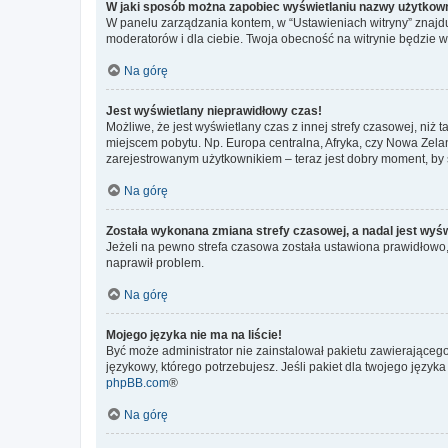
W jaki sposób można zapobiec wyświetlaniu nazwy użytkown
W panelu zarządzania kontem, w “Ustawieniach witryny” znajdu
moderatorów i dla ciebie. Twoja obecność na witrynie będzie 
Na górę
Jest wyświetlany nieprawidłowy czas!
Możliwe, że jest wyświetlany czas z innej strefy czasowej, niż 
miejscem pobytu. Np. Europa centralna, Afryka, czy Nowa Zelan
zarejestrowanym użytkownikiem – teraz jest dobry moment, by 
Na górę
Została wykonana zmiana strefy czasowej, a nadal jest wyś
Jeżeli na pewno strefa czasowa została ustawiona prawidłowo, 
naprawił problem.
Na górę
Mojego języka nie ma na liście!
Być może administrator nie zainstalował pakietu zawierającego
językowy, którego potrzebujesz. Jeśli pakiet dla twojego język
phpBB.com
®
Na górę