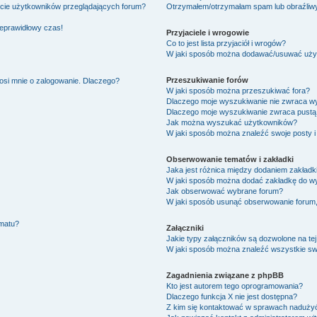
ście użytkowników przeglądających forum?
Otrzymałem/otrzymałam spam lub obraźliwy 
ieprawidłowy czas!
Przyjaciele i wrogowie
Co to jest lista przyjaciół i wrogów?
W jaki sposób można dodawać/usuwać użytk
Przeszukiwanie forów
osi mnie o zalogowanie. Dlaczego?
W jaki sposób można przeszukiwać fora?
Dlaczego moje wyszukiwanie nie zwraca w
Dlaczego moje wyszukiwanie zwraca pustą 
Jak można wyszukać użytkowników?
W jaki sposób można znaleźć swoje posty i
Obserwowanie tematów i zakładki
Jaka jest różnica między dodaniem zakład
W jaki sposób można dodać zakładkę do w
Jak obserwować wybrane forum?
W jaki sposób usunąć obserwowanie forum
ematu?
Załączniki
Jakie typy załączników są dozwolone na tej
W jaki sposób można znaleźć wszystkie swo
Zagadnienia związane z phpBB
Kto jest autorem tego oprogramowania?
Dlaczego funkcja X nie jest dostępna?
Z kim się kontaktować w sprawach nadużyć