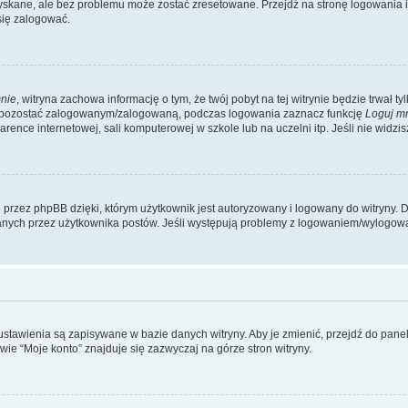
kane, ale bez problemu może zostać zresetowane. Przejdź na stronę logowania i k
się zalogować.
nie
, witryna zachowa informację o tym, że twój pobyt na tej witrynie będzie trwał t
y pozostać zalogowanym/zalogowaną, podczas logowania zaznacz funkcję
Loguj m
ence internetowej, sali komputerowej w szkole lub na uczelni itp. Jeśli nie widzisz t
przez phpBB dzięki, którym użytkownik jest autoryzowany i logowany do witryny. D
zytanych przez użytkownika postów. Jeśli występują problemy z logowaniem/wylogo
 ustawienia są zapisywane w bazie danych witryny. Aby je zmienić, przejdź do p
ie “Moje konto” znajduje się zazwyczaj na górze stron witryny.