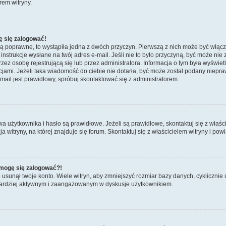
rem witryny.
ę się zalogować!
są poprawne, to wystąpiła jedna z dwóch przyczyn. Pierwszą z nich może być włącz
nstrukcje wysłane na twój adres e-mail. Jeśli nie to było przyczyną, być może nie 
 osobę rejestrującą się lub przez administratora. Informacja o tym była wyświetlo
kcjami. Jeżeli taka wiadomość do ciebie nie dotarła, być może został podany niep
mail jest prawidłowy, spróbuj skontaktować się z administratorem.
żytkownika i hasło są prawidłowe. Jeżeli są prawidłowe, skontaktuj się z właścicie
itryny, na której znajduje się forum. Skontaktuj się z właścicielem witryny i po
e mogę się zalogować?!
sunął twoje konto. Wiele witryn, aby zmniejszyć rozmiar bazy danych, cyklicznie u
dź bardziej aktywnym i zaangażowanym w dyskusje użytkownikiem.