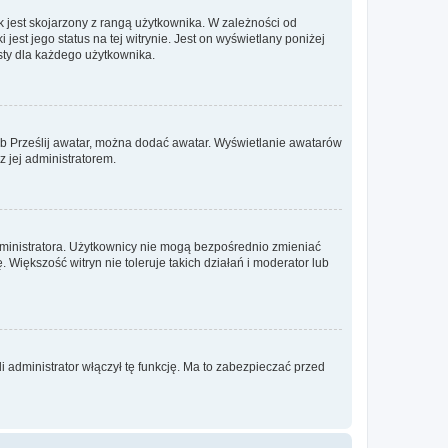
 jest skojarzony z rangą użytkownika. W zależności od
est jego status na tej witrynie. Jest on wyświetlany poniżej
sty dla każdego użytkownika.
lub Prześlij awatar, można dodać awatar. Wyświetlanie awatarów
z jej administratorem.
dministratora. Użytkownicy nie mogą bezpośrednio zmieniać
. Większość witryn nie toleruje takich działań i moderator lub
 administrator włączył tę funkcję. Ma to zabezpieczać przed