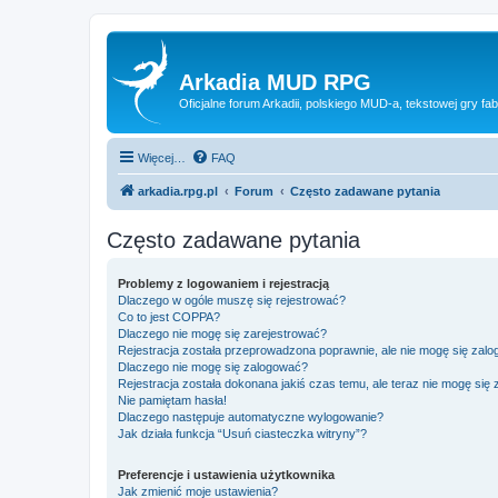
Arkadia MUD RPG
Oficjalne forum Arkadii, polskiego MUD-a, tekstowej gry fab
Więcej…
FAQ
arkadia.rpg.pl
Forum
Często zadawane pytania
Często zadawane pytania
Problemy z logowaniem i rejestracją
Dlaczego w ogóle muszę się rejestrować?
Co to jest COPPA?
Dlaczego nie mogę się zarejestrować?
Rejestracja została przeprowadzona poprawnie, ale nie mogę się zal
Dlaczego nie mogę się zalogować?
Rejestracja została dokonana jakiś czas temu, ale teraz nie mogę się
Nie pamiętam hasła!
Dlaczego następuje automatyczne wylogowanie?
Jak działa funkcja “Usuń ciasteczka witryny”?
Preferencje i ustawienia użytkownika
Jak zmienić moje ustawienia?