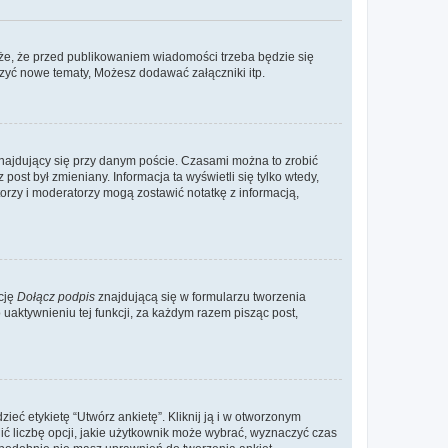
że, że przed publikowaniem wiadomości trzeba będzie się
rzyć nowe tematy, Możesz dodawać załączniki itp.
najdujący się przy danym poście. Czasami można to zrobić
 post był zmieniany. Informacja ta wyświetli się tylko wtedy,
atorzy i moderatorzy mogą zostawić notatkę z informacją,
cję
Dołącz podpis
znajdującą się w formularzu tworzenia
aktywnieniu tej funkcji, za każdym razem pisząc post,
eć etykietę “Utwórz ankietę”. Kliknij ją i w otworzonym
ić liczbę opcji, jakie użytkownik może wybrać, wyznaczyć czas