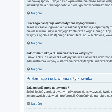
Zachowaj spokój! Twoje hasło wprawdzie nie może zostać odzys
instrukcjami, a prawdopodobnie niedługo znów będziesz móc 
Na górę
Dlaczego następuje automatyczne wylogowanie?
Jeżeli w czasie logowania nie zaznaczysz funkcji
Zapamiętaj m
niewłaściwemu użyciu twojego konta przez kogoś innego. Ab
witryny z ogólnie dostępnego komputera, np. w bibliotece, kawiar
Na górę
Jak działa funkcja “Usuń ciasteczka witryny”?
Funkcja “Usuń ciasteczka witryny” usuwa ciasteczka utworzone 
administratora witryny – śledzenia przeczytanych i nieprzec
Na górę
Preferencje i ustawienia użytkownika
Jak zmienić moje ustawienia?
Jeżeli jesteś zarejestrowanym użytkownikiem, wszystkie twoje
zmian swoich ustawień i preferencji. Odnośnik do panelu o nazw
Na górę