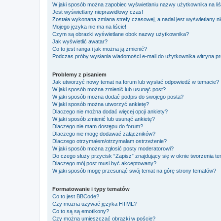
W jaki sposób można zapobiec wyświetlaniu nazwy użytkownika na li
Jest wyświetlany nieprawidłowy czas!
Została wykonana zmiana strefy czasowej, a nadal jest wyświetlany n
Mojego języka nie ma na liście!
Czym są obrazki wyświetlane obok nazwy użytkownika?
Jak wyświetlić awatar?
Co to jest ranga i jak można ją zmienić?
Podczas próby wysłania wiadomości e-mail do użytkownika witryna pr
Problemy z pisaniem
Jak utworzyć nowy temat na forum lub wysłać odpowiedź w temacie?
W jaki sposób można zmienić lub usunąć post?
W jaki sposób można dodać podpis do swojego posta?
W jaki sposób można utworzyć ankietę?
Dlaczego nie można dodać więcej opcji ankiety?
W jaki sposób zmienić lub usunąć ankietę?
Dlaczego nie mam dostępu do forum?
Dlaczego nie mogę dodawać załączników?
Dlaczego otrzymałem/otrzymałam ostrzeżenie?
W jaki sposób można zgłosić posty moderatorowi?
Do czego służy przycisk “Zapisz” znajdujący się w oknie tworzenia t
Dlaczego mój post musi być akceptowany?
W jaki sposób mogę przesunąć swój temat na górę strony tematów?
Formatowanie i typy tematów
Co to jest BBCode?
Czy można używać języka HTML?
Co to są są emotikony?
Czy można umieszczać obrazki w poście?