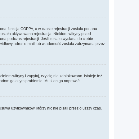
ona funkcja COPPA, a w czasie rejestracji została podana
została aktywowana rejestracja. Niektóre witryny przed
na podczas rejestracji. Jeśli została wysłana do ciebie
rawidłowy adres e-mail lub wiadomość została zatrzymana przez
lem witryny i zapytaj, czy cię nie zablokowano. Istnieje też
wiadom go o tym problemie. Musi on go naprawić.
suwa użytkowników, którzy nic nie pisali przez dłuższy czas.