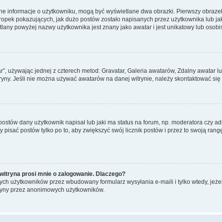
ane informacje o użytkowniku, mogą być wyświetlane dwa obrazki. Pierwszy obrazek
pek pokazujących, jak dużo postów zostało napisanych przez użytkownika lub jaki j
lany powyżej nazwy użytkownika jest znany jako awatar i jest unikatowy lub osobi
ar”, używając jednej z czterech metod: Gravatar, Galeria awatarów, Zdalny awatar 
ryny. Jeśli nie można używać awatarów na danej witrynie, należy skontaktować się 
stów dany użytkownik napisał lub jaki ma status na forum, np. moderatora czy a
y pisać postów tylko po to, aby zwiększyć swój licznik postów i przez to swoją rangę
witryna prosi mnie o zalogowanie. Dlaczego?
ch użytkowników przez wbudowany formularz wysyłania e-maili i tylko wtedy, jeżeli
ryny przez anonimowych użytkowników.