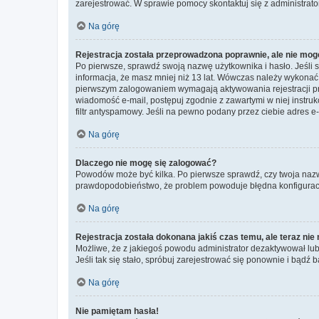
zarejestrować. W sprawie pomocy skontaktuj się z administrato
Na górę
Rejestracja została przeprowadzona poprawnie, ale nie mog
Po pierwsze, sprawdź swoją nazwę użytkownika i hasło. Jeśli 
informacja, że masz mniej niż 13 lat. Wówczas należy wykonać i
pierwszym zalogowaniem wymagają aktywowania rejestracji przez
wiadomość e-mail, postępuj zgodnie z zawartymi w niej instru
filtr antyspamowy. Jeśli na pewno podany przez ciebie adres e-
Na górę
Dlaczego nie mogę się zalogować?
Powodów może być kilka. Po pierwsze sprawdź, czy twoja nazwa u
prawdopodobieństwo, że problem powoduje błędna konfiguracja w
Na górę
Rejestracja została dokonana jakiś czas temu, ale teraz ni
Możliwe, że z jakiegoś powodu administrator dezaktywował lub u
Jeśli tak się stało, spróbuj zarejestrować się ponownie i bą
Na górę
Nie pamiętam hasła!