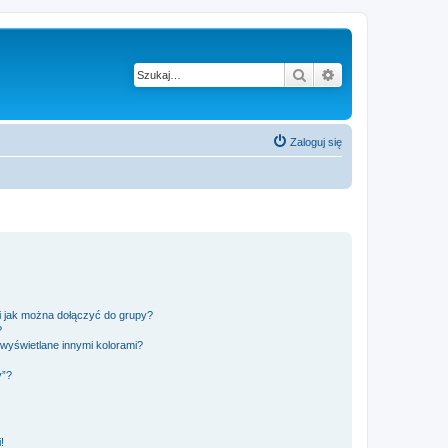
Szukaj
Wyszukiwanie z
Zaloguj się
 i jak można dołączyć do grupy?
?
wyświetlane innymi kolorami?
y”?
!