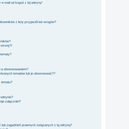
e-mail od kogoś z tej witryny!
owników z listy przyjaciół lub wrogów?
yników?
stronę?!
 tematy?
ki a obserwowaniem?
ybranych tematów lub je obserwować??
, tematu?
 witrynie?
je załączniki?
 lub zagadnień prawnych związanych z tą witryną?