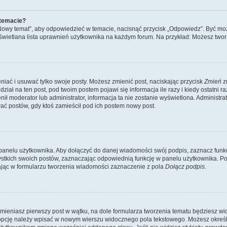
 temacie?
„Nowy temat”, aby odpowiedzieć w temacie, nacisnąć przycisk „Odpowiedz”. Być mo
wyświetlana lista uprawnień użytkownika na każdym forum. Na przykład: Możesz two
niać i usuwać tylko swoje posty. Możesz zmienić post, naciskając przycisk
Zmień
z
iał na ten post, pod twoim postem pojawi się informacja ile razy i kiedy ostatni raz
ienił moderator lub administrator, informacja ta nie zostanie wyświetlona. Administr
ać postów, gdy ktoś zamieścił pod ich postem nowy post.
panelu użytkownika. Aby dołączyć do danej wiadomości swój podpis, zaznacz funk
kich swoich postów, zaznaczając odpowiednią funkcję w panelu użytkownika. Po u
ąc w formularzu tworzenia wiadomości zaznaczenie z pola
Dołącz podpis
.
mieniasz pierwszy post w wątku, na dole formularza tworzenia tematu będziesz widzi
dą opcję należy wpisać w nowym wierszu widocznego pola tekstowego. Możesz określ