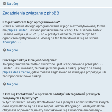
Na górę
Zagadnienia związane z phpBB
Kto jest autorem tego oprogramowania?
Prawa autorskie do tego oprogramowania w jego niezmodyfikowanej formie,
ma
phpBB Limited
. Jest ono publikowane na licencji GNU General Public
License wersja 2 (GPL-2.0), co w praktyce oznacza, że może być bez
ograniczeń dystrybuowane. Więcej na ten temat dowiesz się na stronie
About phpBB
.
Na górę
Dlaczego funkcja X nie jest dostępna?
To oprogramowanie zostało stworzone i jest licencjonowane przez phpBB
Limited. Jeśli uważasz, że brakuje w nim jakiejś funkcji, przejdź na stronę
phpBB Ideas Centre
, gdzie możesz zagłosować na istniejące propozycje lub
zaproponować nowe funkcje.
Na górę
Z kim się kontaktować w sprawach nadużyć lub zagadnień prawnych
związanych z tą witryną?
W tych sprawach, należy skontaktować się z jednym z administratorów, których
dane wyświetlone są na liście zespołu administracyjnego. Jeżeli jednak nie
otrzymasz odpowiedzi, należy skontaktować się z właścicielem domeny –