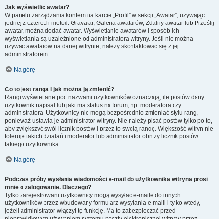
Jak wyświetlić awatar?
W panelu zarządzania kontem na karcie „Profil” w sekcji „Awatar”, używając
jednej z czterech metod: Gravatar, Galeria awatarów, Zdalny awatar lub Prześlij
awatar, można dodać awatar. Wyświetlanie awatarów i sposób ich
wyświetlania są uzależnione od administratora witryny. Jeśli nie można
używać awatarów na danej witrynie, należy skontaktować się z jej
administratorem.
Na górę
Co to jest ranga i jak można ją zmienić?
Rangi wyświetlane pod nazwami użytkowników oznaczają, ile postów dany
użytkownik napisał lub jaki ma status na forum, np. moderatora czy
administratora. Użytkownicy nie mogą bezpośrednio zmieniać stylu rang,
ponieważ ustawia je administrator witryny. Nie należy pisać postów tylko po to,
aby zwiększyć swój licznik postów i przez to swoją rangę. Większość witryn nie
toleruje takich działań i moderator lub administrator obniży licznik postów
takiego użytkownika.
Na górę
Podczas próby wysłania wiadomości e-mail do użytkownika witryna prosi
mnie o zalogowanie. Dlaczego?
Tylko zarejestrowani użytkownicy mogą wysyłać e-maile do innych
użytkowników przez wbudowany formularz wysyłania e-maili i tylko wtedy,
jeżeli administrator włączył tę funkcję. Ma to zabezpieczać przed
nieprawidłowym używaniem systemu poczty elektronicznej witryny przez