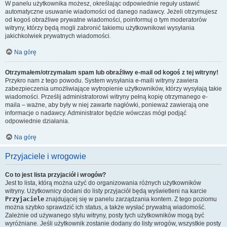
W panelu użytkownika możesz, określając odpowiednie reguły ustawić
automatyczne usuwanie wiadomości od danego nadawcy. Jeżeli otrzymujesz
od kogoś obraźliwe prywatne wiadomości, poinformuj o tym moderatorów
witryny, którzy będą mogli zabronić takiemu użytkownikowi wysyłania
jakichkolwiek prywatnych wiadomości.
Na górę
Otrzymałem/otrzymałam spam lub obraźliwy e-mail od kogoś z tej witryny!
Przykro nam z tego powodu. System wysyłania e-maili witryny zawiera
zabezpieczenia umożliwiające wytropienie użytkowników, którzy wysyłają takie
wiadomości. Prześlij administratorowi witryny pełną kopię otrzymanego e-
maila – ważne, aby były w niej zawarte nagłówki, ponieważ zawierają one
informacje o nadawcy. Administrator będzie wówczas mógł podjąć
odpowiednie działania.
Na górę
Przyjaciele i wrogowie
Co to jest lista przyjaciół i wrogów?
Jest to lista, którą można użyć do organizowania różnych użytkowników
witryny. Użytkownicy dodani do listy przyjaciół będą wyświetleni na karcie
Przyjaciele
znajdującej się w panelu zarządzania kontem. Z tego poziomu
można szybko sprawdzić ich status, a także wysłać prywatną wiadomość.
Zależnie od używanego stylu witryny, posty tych użytkowników mogą być
wyróżniane. Jeśli użytkownik zostanie dodany do listy wrogów, wszystkie posty