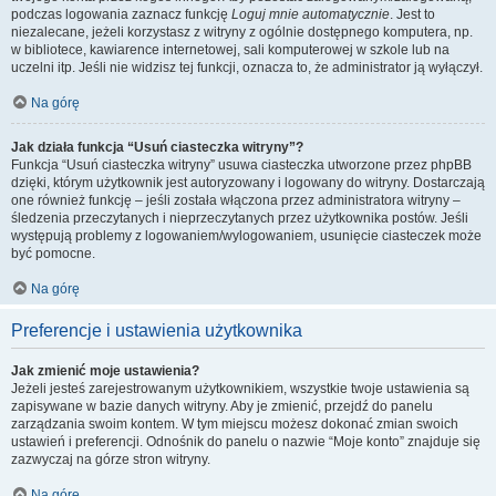
podczas logowania zaznacz funkcję
Loguj mnie automatycznie
. Jest to
niezalecane, jeżeli korzystasz z witryny z ogólnie dostępnego komputera, np.
w bibliotece, kawiarence internetowej, sali komputerowej w szkole lub na
uczelni itp. Jeśli nie widzisz tej funkcji, oznacza to, że administrator ją wyłączył.
Na górę
Jak działa funkcja “Usuń ciasteczka witryny”?
Funkcja “Usuń ciasteczka witryny” usuwa ciasteczka utworzone przez phpBB
dzięki, którym użytkownik jest autoryzowany i logowany do witryny. Dostarczają
one również funkcję – jeśli została włączona przez administratora witryny –
śledzenia przeczytanych i nieprzeczytanych przez użytkownika postów. Jeśli
występują problemy z logowaniem/wylogowaniem, usunięcie ciasteczek może
być pomocne.
Na górę
Preferencje i ustawienia użytkownika
Jak zmienić moje ustawienia?
Jeżeli jesteś zarejestrowanym użytkownikiem, wszystkie twoje ustawienia są
zapisywane w bazie danych witryny. Aby je zmienić, przejdź do panelu
zarządzania swoim kontem. W tym miejscu możesz dokonać zmian swoich
ustawień i preferencji. Odnośnik do panelu o nazwie “Moje konto” znajduje się
zazwyczaj na górze stron witryny.
Na górę