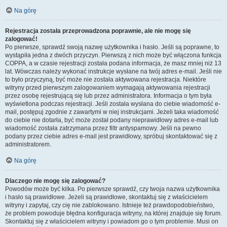
Na górę
Rejestracja została przeprowadzona poprawnie, ale nie mogę się
zalogować!
Po pierwsze, sprawdź swoją nazwę użytkownika i hasło. Jeśli są poprawne, to
wystąpiła jedna z dwóch przyczyn. Pierwszą z nich może być włączona funkcja
COPPA, a w czasie rejestracji została podana informacja, że masz mniej niż 13
lat. Wówczas należy wykonać instrukcje wysłane na twój adres e-mail. Jeśli nie
to było przyczyną, być może nie została aktywowana rejestracja. Niektóre
witryny przed pierwszym zalogowaniem wymagają aktywowania rejestracji
przez osobę rejestrującą się lub przez administratora. Informacja o tym była
wyświetlona podczas rejestracji. Jeśli została wysłana do ciebie wiadomość e-
mail, postępuj zgodnie z zawartymi w niej instrukcjami. Jeżeli taka wiadomość
do ciebie nie dotarła, być może został podany nieprawidłowy adres e-mail lub
wiadomość została zatrzymana przez filtr antyspamowy. Jeśli na pewno
podany przez ciebie adres e-mail jest prawidłowy, spróbuj skontaktować się z
administratorem.
Na górę
Dlaczego nie mogę się zalogować?
Powodów może być kilka. Po pierwsze sprawdź, czy twoja nazwa użytkownika
i hasło są prawidłowe. Jeżeli są prawidłowe, skontaktuj się z właścicielem
witryny i zapytaj, czy cię nie zablokowano. Istnieje też prawdopodobieństwo,
że problem powoduje błędna konfiguracja witryny, na której znajduje się forum.
Skontaktuj się z właścicielem witryny i powiadom go o tym problemie. Musi on