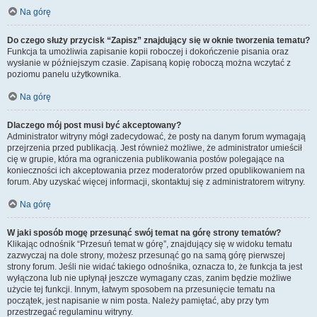
Na górę
Do czego służy przycisk “Zapisz” znajdujący się w oknie tworzenia tematu?
Funkcja ta umożliwia zapisanie kopii roboczej i dokończenie pisania oraz
wysłanie w późniejszym czasie. Zapisaną kopię roboczą można wczytać z
poziomu panelu użytkownika.
Na górę
Dlaczego mój post musi być akceptowany?
Administrator witryny mógł zadecydować, że posty na danym forum wymagają
przejrzenia przed publikacją. Jest również możliwe, że administrator umieścił
cię w grupie, która ma ograniczenia publikowania postów polegające na
konieczności ich akceptowania przez moderatorów przed opublikowaniem na
forum. Aby uzyskać więcej informacji, skontaktuj się z administratorem witryny.
Na górę
W jaki sposób mogę przesunąć swój temat na górę strony tematów?
Klikając odnośnik “Przesuń temat w górę”, znajdujący się w widoku tematu
zazwyczaj na dole strony, możesz przesunąć go na samą górę pierwszej
strony forum. Jeśli nie widać takiego odnośnika, oznacza to, że funkcja ta jest
wyłączona lub nie upłynął jeszcze wymagany czas, zanim będzie możliwe
użycie tej funkcji. Innym, łatwym sposobem na przesunięcie tematu na
początek, jest napisanie w nim posta. Należy pamiętać, aby przy tym
przestrzegać regulaminu witryny.