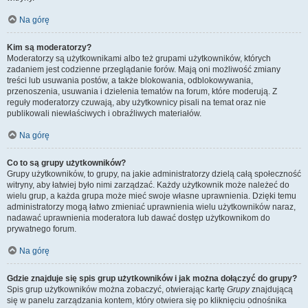
Na górę
Kim są moderatorzy?
Moderatorzy są użytkownikami albo też grupami użytkowników, których
zadaniem jest codzienne przeglądanie forów. Mają oni możliwość zmiany
treści lub usuwania postów, a także blokowania, odblokowywania,
przenoszenia, usuwania i dzielenia tematów na forum, które moderują. Z
reguły moderatorzy czuwają, aby użytkownicy pisali na temat oraz nie
publikowali niewłaściwych i obraźliwych materiałów.
Na górę
Co to są grupy użytkowników?
Grupy użytkowników, to grupy, na jakie administratorzy dzielą całą społeczność
witryny, aby łatwiej było nimi zarządzać. Każdy użytkownik może należeć do
wielu grup, a każda grupa może mieć swoje własne uprawnienia. Dzięki temu
administratorzy mogą łatwo zmieniać uprawnienia wielu użytkowników naraz,
nadawać uprawnienia moderatora lub dawać dostęp użytkownikom do
prywatnego forum.
Na górę
Gdzie znajduje się spis grup użytkowników i jak można dołączyć do grupy?
Spis grup użytkowników można zobaczyć, otwierając kartę
Grupy
znajdującą
się w panelu zarządzania kontem, który otwiera się po kliknięciu odnośnika