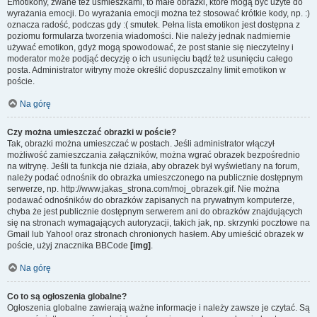
Emotikony, zwane też uśmieszkami, to małe obrazki, które mogą być użyte do
wyrażania emocji. Do wyrażania emocji można też stosować krótkie kody, np. :)
oznacza radość, podczas gdy :( smutek. Pełna lista emotikon jest dostępna z
poziomu formularza tworzenia wiadomości. Nie należy jednak nadmiernie
używać emotikon, gdyż mogą spowodować, że post stanie się nieczytelny i
moderator może podjąć decyzję o ich usunięciu bądź też usunięciu całego
posta. Administrator witryny może określić dopuszczalny limit emotikon w
poście.
Na górę
Czy można umieszczać obrazki w poście?
Tak, obrazki można umieszczać w postach. Jeśli administrator włączył
możliwość zamieszczania załączników, można wgrać obrazek bezpośrednio
na witrynę. Jeśli ta funkcja nie działa, aby obrazek był wyświetlany na forum,
należy podać odnośnik do obrazka umieszczonego na publicznie dostępnym
serwerze, np. http://www.jakas_strona.com/moj_obrazek.gif. Nie można
podawać odnośników do obrazków zapisanych na prywatnym komputerze,
chyba że jest publicznie dostępnym serwerem ani do obrazków znajdujących
się na stronach wymagających autoryzacji, takich jak, np. skrzynki pocztowe na
Gmail lub Yahoo! oraz stronach chronionych hasłem. Aby umieścić obrazek w
poście, użyj znacznika BBCode
[img]
.
Na górę
Co to są ogłoszenia globalne?
Ogłoszenia globalne zawierają ważne informacje i należy zawsze je czytać. Są