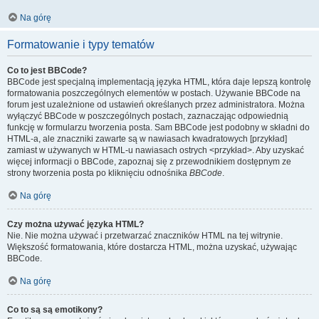
Na górę
Formatowanie i typy tematów
Co to jest BBCode?
BBCode jest specjalną implementacją języka HTML, która daje lepszą kontrolę
formatowania poszczególnych elementów w postach. Używanie BBCode na
forum jest uzależnione od ustawień określanych przez administratora. Można
wyłączyć BBCode w poszczególnych postach, zaznaczając odpowiednią
funkcję w formularzu tworzenia posta. Sam BBCode jest podobny w składni do
HTML-a, ale znaczniki zawarte są w nawiasach kwadratowych [przykład]
zamiast w używanych w HTML-u nawiasach ostrych <przykład>. Aby uzyskać
więcej informacji o BBCode, zapoznaj się z przewodnikiem dostępnym ze
strony tworzenia posta po kliknięciu odnośnika
BBCode
.
Na górę
Czy można używać języka HTML?
Nie. Nie można używać i przetwarzać znaczników HTML na tej witrynie.
Większość formatowania, które dostarcza HTML, można uzyskać, używając
BBCode.
Na górę
Co to są są emotikony?