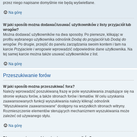
przez niego napisane domyślnie nie będą wyświetlane.
Na górę
W jaki sposób można dodawać/usuwać użytkowników z listy przyjaciół lub
wrogów?
Można dodawać użytkowników na dwa sposoby. Po pierwsze, klikając w
profilu wybranego użytkownika odnośnik
Dodaj do przyjaciół
lub
Dodaj do
wrogów
. Po drugie, przejść do panelu zarządzania swoim kontem i tam na
karcie
Przyjaciele i wrogowie
wprowadzić odpowiednie dane użytkownika. Na
tej samej karcie można także usuwać użytkowników z list.
Na górę
Przeszukiwanie forów
W jaki sposób można przeszukiwać fora?
Należy wprowadzić poszukiwaną frazę w pole wyszukiwania znajdujące się na
stronie wykazu forów, a także stronach forów i tematów. W celu uzyskania
zaawansowanych funkcji wyszukiwania należy kliknąć odnośnik
“Wyszukiwanie zaawansowane” dostępny na wszystkich stronach witryny.
Rozmieszczenie elementów sterujących mechanizmem wyszukiwania może
zależeć od używanego stylu.
Na górę