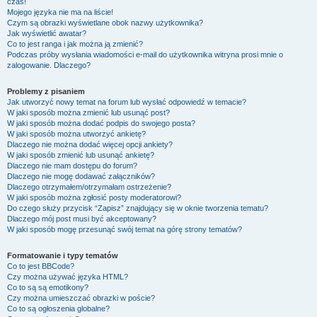
czas!
Mojego języka nie ma na liście!
Czym są obrazki wyświetlane obok nazwy użytkownika?
Jak wyświetlić awatar?
Co to jest ranga i jak można ją zmienić?
Podczas próby wysłania wiadomości e-mail do użytkownika witryna prosi mnie o
zalogowanie. Dlaczego?
Problemy z pisaniem
Jak utworzyć nowy temat na forum lub wysłać odpowiedź w temacie?
W jaki sposób można zmienić lub usunąć post?
W jaki sposób można dodać podpis do swojego posta?
W jaki sposób można utworzyć ankietę?
Dlaczego nie można dodać więcej opcji ankiety?
W jaki sposób zmienić lub usunąć ankietę?
Dlaczego nie mam dostępu do forum?
Dlaczego nie mogę dodawać załączników?
Dlaczego otrzymałem/otrzymałam ostrzeżenie?
W jaki sposób można zgłosić posty moderatorowi?
Do czego służy przycisk “Zapisz” znajdujący się w oknie tworzenia tematu?
Dlaczego mój post musi być akceptowany?
W jaki sposób mogę przesunąć swój temat na górę strony tematów?
Formatowanie i typy tematów
Co to jest BBCode?
Czy można używać języka HTML?
Co to są są emotikony?
Czy można umieszczać obrazki w poście?
Co to są ogłoszenia globalne?