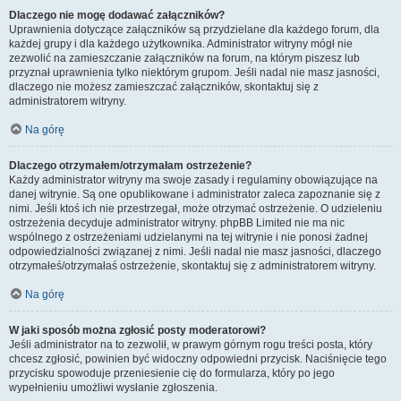
Dlaczego nie mogę dodawać załączników?
Uprawnienia dotyczące załączników są przydzielane dla każdego forum, dla
każdej grupy i dla każdego użytkownika. Administrator witryny mógł nie
zezwolić na zamieszczanie załączników na forum, na którym piszesz lub
przyznał uprawnienia tylko niektórym grupom. Jeśli nadal nie masz jasności,
dlaczego nie możesz zamieszczać załączników, skontaktuj się z
administratorem witryny.
Na górę
Dlaczego otrzymałem/otrzymałam ostrzeżenie?
Każdy administrator witryny ma swoje zasady i regulaminy obowiązujące na
danej witrynie. Są one opublikowane i administrator zaleca zapoznanie się z
nimi. Jeśli ktoś ich nie przestrzegał, może otrzymać ostrzeżenie. O udzieleniu
ostrzeżenia decyduje administrator witryny. phpBB Limited nie ma nic
wspólnego z ostrzeżeniami udzielanymi na tej witrynie i nie ponosi żadnej
odpowiedzialności związanej z nimi. Jeśli nadal nie masz jasności, dlaczego
otrzymałeś/otrzymałaś ostrzeżenie, skontaktuj się z administratorem witryny.
Na górę
W jaki sposób można zgłosić posty moderatorowi?
Jeśli administrator na to zezwolił, w prawym górnym rogu treści posta, który
chcesz zgłosić, powinien być widoczny odpowiedni przycisk. Naciśnięcie tego
przycisku spowoduje przeniesienie cię do formularza, który po jego
wypełnieniu umożliwi wysłanie zgłoszenia.