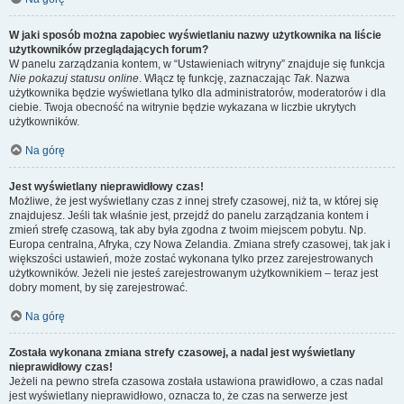
W jaki sposób można zapobiec wyświetlaniu nazwy użytkownika na liście
użytkowników przeglądających forum?
W panelu zarządzania kontem, w “Ustawieniach witryny” znajduje się funkcja
Nie pokazuj statusu online
. Włącz tę funkcję, zaznaczając
Tak
. Nazwa
użytkownika będzie wyświetlana tylko dla administratorów, moderatorów i dla
ciebie. Twoja obecność na witrynie będzie wykazana w liczbie ukrytych
użytkowników.
Na górę
Jest wyświetlany nieprawidłowy czas!
Możliwe, że jest wyświetlany czas z innej strefy czasowej, niż ta, w której się
znajdujesz. Jeśli tak właśnie jest, przejdź do panelu zarządzania kontem i
zmień strefę czasową, tak aby była zgodna z twoim miejscem pobytu. Np.
Europa centralna, Afryka, czy Nowa Zelandia. Zmiana strefy czasowej, tak jak i
większości ustawień, może zostać wykonana tylko przez zarejestrowanych
użytkowników. Jeżeli nie jesteś zarejestrowanym użytkownikiem – teraz jest
dobry moment, by się zarejestrować.
Na górę
Została wykonana zmiana strefy czasowej, a nadal jest wyświetlany
nieprawidłowy czas!
Jeżeli na pewno strefa czasowa została ustawiona prawidłowo, a czas nadal
jest wyświetlany nieprawidłowo, oznacza to, że czas na serwerze jest