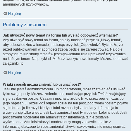
anonimowych użytkowników.
Na górę
Problemy z pisaniem
Jak utworzyć nowy temat na forum lub wysłać odpowiedź w temacie?
Aby utworzyć nowy temat na forum, należy nacisnąć przycisk „Nowy temat”,
aby odpowiedzieć w temacie, nacisnąć przycisk „Odpowiedz”. Być może, że
przed publikowaniem wiadomości trzeba będzie się zarejestrować. Na dole
strony forum lub strony tematów jest wyświetlana lista uprawnień użytkownika
na każdym forum. Na przykład: Możesz tworzyć nowe tematy, Możesz dodawać
załączniki itp.
Na górę
W jaki sposób można zmienić lub usunąć post?
Jeśli nie jesteś administratorem lub moderatorem, możesz zmieniać i usuwać
tylko swoje posty. Możesz zmienić post, naciskając przycisk
Zmień
znajdujący
się przy danym poście. Czasami można to zrobić tylko przez pewien czas po
jego napisaniu. Jeżeli ktoś odpowiedział na ten post, pod twoim postem pojawi
się informacja ile razy i kiedy ostatni raz post był zmieniany. Informacja ta
wyświetli się tylko wtedy, jeśli ktoś zamieścił pod tym postem kolejny post. Jeśli
post zmienił moderator lub administrator, informacja ta nie zostanie
wyświetlona. Administratorzy i moderatorzy mogą zostawić notatkę z
informacją, dlaczego ten post zmieniali. Zwykli użytkownicy nie mogą usuwać