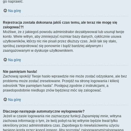
go naprawić.
Na górę
Rejestracja została dokonana jakiś czas temu, ale teraz nie mogę się
zalogować?!
Możliwe, że z jakiegoś powodu administrator dezaktywował lub usunął twoje
konto. Wiele witryn, aby zmniejszyć rozmiar bazy danych, cyklicznie usuwa
użytkowników, którzy nic nie pisali przez dłuższy czas. Jeśli tak się stało,
spróbuj zarejestrować się ponownie i bądź bardziej aktywnym i
zaangażowanym w dyskusje użytkownikiem.
Na górę
Nie pamiętam hasła!
Zachowaj spokój! Twoje hasło wprawdzie nie może zostać odzyskane, ale bez
problemu może zostać zresetowane. Przejdź na stronę logowania i kliknij
odnośnik “Nie pamiętam hasła”. Postępuj zgodnie z instrukcjami, a
prawdopodobnie niedługo znów będziesz móc się zalogować.
Na górę
Dlaczego następuje automatyczne wylogowanie?
Jeżeli w czasie logowania nie zaznaczysz funkcji
Zapamiętaj mnie
, witryna
zachowa informację o tym, że twój pobyt na tej witrynie będzie trwał tylko
określony przez administratora czas. Zapobiega to niewłaściwemu użyciu
twojego konta przez kogoś innego. Aby pozostać zalogowanym/zalogowaną,