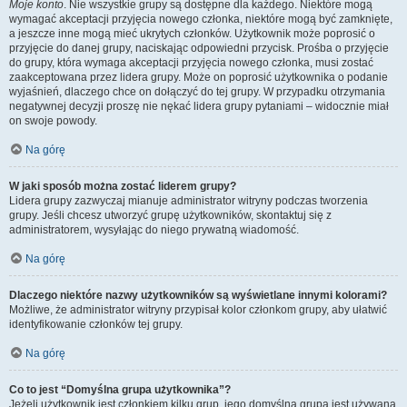
Moje konto
. Nie wszystkie grupy są dostępne dla każdego. Niektóre mogą
wymagać akceptacji przyjęcia nowego członka, niektóre mogą być zamknięte,
a jeszcze inne mogą mieć ukrytych członków. Użytkownik może poprosić o
przyjęcie do danej grupy, naciskając odpowiedni przycisk. Prośba o przyjęcie
do grupy, która wymaga akceptacji przyjęcia nowego członka, musi zostać
zaakceptowana przez lidera grupy. Może on poprosić użytkownika o podanie
wyjaśnień, dlaczego chce on dołączyć do tej grupy. W przypadku otrzymania
negatywnej decyzji proszę nie nękać lidera grupy pytaniami – widocznie miał
on swoje powody.
Na górę
W jaki sposób można zostać liderem grupy?
Lidera grupy zazwyczaj mianuje administrator witryny podczas tworzenia
grupy. Jeśli chcesz utworzyć grupę użytkowników, skontaktuj się z
administratorem, wysyłając do niego prywatną wiadomość.
Na górę
Dlaczego niektóre nazwy użytkowników są wyświetlane innymi kolorami?
Możliwe, że administrator witryny przypisał kolor członkom grupy, aby ułatwić
identyfikowanie członków tej grupy.
Na górę
Co to jest “Domyślna grupa użytkownika”?
Jeżeli użytkownik jest członkiem kilku grup, jego domyślna grupa jest używana