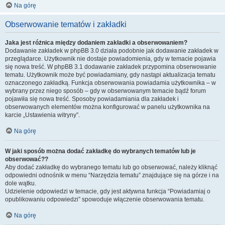
Na górę
Obserwowanie tematów i zakładki
Jaka jest różnica między dodaniem zakładki a obserwowaniem?
Dodawanie zakładek w phpBB 3.0 działa podobnie jak dodawanie zakładek w
przeglądarce. Użytkownik nie dostaje powiadomienia, gdy w temacie pojawia
się nowa treść. W phpBB 3.1 dodawanie zakładek przypomina obserwowanie
tematu. Użytkownik może być powiadamiany, gdy nastąpi aktualizacja tematu
oznaczonego zakładką. Funkcja obserwowania powiadamia użytkownika – w
wybrany przez niego sposób – gdy w obserwowanym temacie bądź forum
pojawiła się nowa treść. Sposoby powiadamiania dla zakładek i
obserwowanych elementów można konfigurować w panelu użytkownika na
karcie „Ustawienia witryny”.
Na górę
W jaki sposób można dodać zakładkę do wybranych tematów lub je
obserwować??
Aby dodać zakładkę do wybranego tematu lub go obserwować, należy kliknąć
odpowiedni odnośnik w menu “Narzędzia tematu” znajdujące się na górze i na
dole wątku.
Udzielenie odpowiedzi w temacie, gdy jest aktywna funkcja “Powiadamiaj o
opublikowaniu odpowiedzi” spowoduje włączenie obserwowania tematu.
Na górę