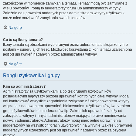
zakończone w momencie zamykania tematu. Tematy mogą być zamykane z
wielu powodów i robią to moderatorzy forum lub administratorzy witryny.
Zależnie od uprawnień nadanych przez administratora witryny użytkownik
może mieć możliwość zamykania swoich tematów.
Na górę
Co to są ikony tematu?
Ikony tematu są obrazkami wybieranymi przez autora tematu skojarzonymi z
postami – sugerują ich treść. Możliwość korzystania z ikon tematu uzależniona
jest od uprawnień nadanych przez administratora witryny.
Na górę
Rangi użytkownika i grupy
Kim są administratorzy?
Administratorzy są użytkownikami albo też grupami użytkowników
posiadającymi najwyższy poziom uprawnień kontrolnych całej witryny. Mogą
oni kontrolować wszystkie zagadnienia związane z funkcjonowaniem witryny
włącznie z nadawaniem uprawnień, blokowaniem użytkowników, tworzeniem
grup użytkowników lub moderatorów itp. Zakres ich uprawnień zależy od
założyciela witryny i innych administratorów mających prawo nominowania
nowych administratorów. Administratorzy mogą mieć pełne uprawnienia
moderatorów na wszystkich forach utworzonych na witrynie. Zakres uprawnień
moderacyjnych uzależniony jest od uprawnień nadanych przez założyciela
witryny.