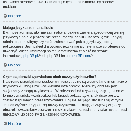
ustawiony nieprawidłowo. Poinformuj o tym administratora, by naprawił
problem.
Na górę
Mojego języka nie ma na liście!
Być może administrator nie zainstalował pakietu zawierającego twoją wersję
językową albo nikt jeszcze nie przetłumaczył phpBB3 na twój język. Zapytaj
administratora witryny czy może zainstalować pakiet językowy, którego
potrzebujesz. Jeśli pakiet dla twojego języka nie istnieje, może spróbujesz go
utworzyć. Więcej informacji na ten temat można znaleźć na stronie
internetowej
phpBB.pl
® lub phpBB Limited
phpBB.com
®
Na górę
Czym są obrazki wyświetlane obok nazwy użytkownika?
Na stronie przeglądania postów, w miejscu, gdzie są wyświetlane informacje o
użytkowniku, mogą być wyświetlane dwa obrazki. Pierwszy obrazek jest
skojarzony z rangą użytkownika. W zależności od używanego stylu jest on w
formie gwiazdek, kwadracików lub kropek pokazujących, jak dużo postów
zostało napisanych przez użytkownika lub jaki jest jego status na tej witrynie.
Jest on wyświetlany poniżej nazwy użytkownika. Drugi, zazwyczaj większy
obrazek, wyświetlany powyżej nazwy użytkownika jest znany jako awatar i jest
unikatowy lub osobisty dla każdego użytkownika.
Na górę