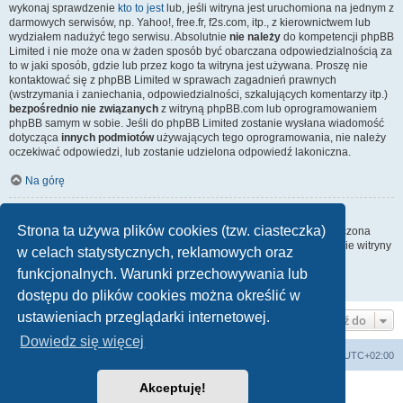
wykonaj sprawdzenie
kto to jest
lub, jeśli witryna jest uruchomiona na jednym z
darmowych serwisów, np. Yahoo!, free.fr, f2s.com, itp., z kierownictwem lub
wydziałem nadużyć tego serwisu. Absolutnie
nie należy
do kompetencji phpBB
Limited i nie może ona w żaden sposób być obarczana odpowiedzialnością za
to w jaki sposób, gdzie lub przez kogo ta witryna jest używana. Proszę nie
kontaktować się z phpBB Limited w sprawach zagadnień prawnych
(wstrzymania i zaniechania, odpowiedzialności, szkalujących komentarzy itp.)
bezpośrednio nie związanych
z witryną phpBB.com lub oprogramowaniem
phpBB samym w sobie. Jeśli do phpBB Limited zostanie wysłana wiadomość
dotycząca
innych podmiotów
używających tego oprogramowania, nie należy
oczekiwać odpowiedzi, lub zostanie udzielona odpowiedź lakoniczna.
Na górę
Jak nawiązać kontakt z administratorem witryny?
Strona ta używa plików cookies (tzw. ciasteczka)
Wszyscy użytkownicy witryny mogą używać – jeśli funkcja ta jest włączona
przez administratora witryny – formularza „Kontakt z nami”. Członkowie witryny
w celach statystycznych, reklamowych oraz
mogą także używać odnośnika „Zespół administracyjny”.
funkcjonalnych. Warunki przechowywania lub
Na górę
dostępu do plików cookies można określić w
ustawieniach przeglądarki internetowej.
Przejdź do
Dowiedz się więcej
arkadia.rpg.pl
Forum
Strefa czasowa
UTC+02:00
Akceptuję!
Technologię dostarcza
phpBB
® Forum Software © phpBB Limited