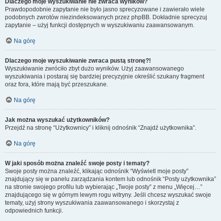
Dlaczego moje wyszukiwanie nie zwraca wyników?
Prawdopodobnie zapytanie nie było jasno sprecyzowane i zawierało wiele
podobnych zwrotów niezindeksowanych przez phpBB. Dokładnie sprecyzuj
zapytanie – użyj funkcji dostępnych w wyszukiwaniu zaawansowanym.
Na górę
Dlaczego moje wyszukiwanie zwraca pustą stronę?!
Wyszukiwanie zwróciło zbyt dużo wyników. Użyj zaawansowanego
wyszukiwania i postaraj się bardziej precyzyjnie określić szukany fragment
oraz fora, które mają być przeszukane.
Na górę
Jak można wyszukać użytkowników?
Przejdź na stronę “Użytkownicy” i kliknij odnośnik “Znajdź użytkownika”.
Na górę
W jaki sposób można znaleźć swoje posty i tematy?
Swoje posty można znaleźć, klikając odnośnik “Wyświetl moje posty”
znajdujący się w panelu zarządzania kontem lub odnośnik “Posty użytkownika”
na stronie swojego profilu lub wybierając „Twoje posty” z menu „Więcej…”
znajdującego się w górnym lewym rogu witryny. Jeśli chcesz wyszukać swoje
tematy, użyj strony wyszukiwania zaawansowanego i skorzystaj z
odpowiednich funkcji.