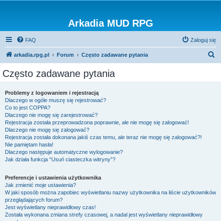
Arkadia MUD RPG
FAQ
Zaloguj się
S
arkadia.rpg.pl
Forum
Często zadawane pytania
z
Często zadawane pytania
u
k
Problemy z logowaniem i rejestracją
Dlaczego w ogóle muszę się rejestrować?
a
Co to jest COPPA?
j
Dlaczego nie mogę się zarejestrować?
Rejestracja została przeprowadzona poprawnie, ale nie mogę się zalogować!
Dlaczego nie mogę się zalogować?
Rejestracja została dokonana jakiś czas temu, ale teraz nie mogę się zalogować?!
Nie pamiętam hasła!
Dlaczego następuje automatyczne wylogowanie?
Jak działa funkcja “Usuń ciasteczka witryny”?
Preferencje i ustawienia użytkownika
Jak zmienić moje ustawienia?
W jaki sposób można zapobiec wyświetlaniu nazwy użytkownika na liście użytkowników
przeglądających forum?
Jest wyświetlany nieprawidłowy czas!
Została wykonana zmiana strefy czasowej, a nadal jest wyświetlany nieprawidłowy