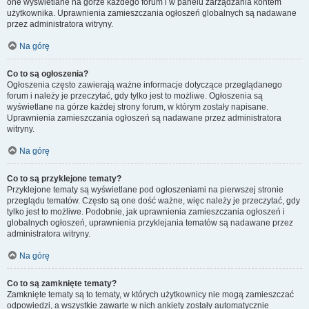
one wyświetlane na górze każdego forum i w panelu zarządzania kontem
użytkownika. Uprawnienia zamieszczania ogłoszeń globalnych są nadawane
przez administratora witryny.
Na górę
Co to są ogłoszenia?
Ogłoszenia często zawierają ważne informacje dotyczące przeglądanego
forum i należy je przeczytać, gdy tylko jest to możliwe. Ogłoszenia są
wyświetlane na górze każdej strony forum, w którym zostały napisane.
Uprawnienia zamieszczania ogłoszeń są nadawane przez administratora
witryny.
Na górę
Co to są przyklejone tematy?
Przyklejone tematy są wyświetlane pod ogłoszeniami na pierwszej stronie
przeglądu tematów. Często są one dość ważne, więc należy je przeczytać, gdy
tylko jest to możliwe. Podobnie, jak uprawnienia zamieszczania ogłoszeń i
globalnych ogłoszeń, uprawnienia przyklejania tematów są nadawane przez
administratora witryny.
Na górę
Co to są zamknięte tematy?
Zamknięte tematy są to tematy, w których użytkownicy nie mogą zamieszczać
odpowiedzi, a wszystkie zawarte w nich ankiety zostały automatycznie