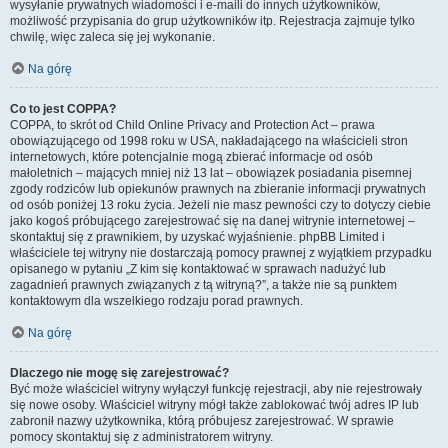
wysyłanie prywatnych wiadomości i e-maili do innych użytkowników,
możliwość przypisania do grup użytkowników itp. Rejestracja zajmuje tylko
chwilę, więc zaleca się jej wykonanie.
Na górę
Co to jest COPPA?
COPPA, to skrót od Child Online Privacy and Protection Act – prawa
obowiązującego od 1998 roku w USA, nakładającego na właścicieli stron
internetowych, które potencjalnie mogą zbierać informacje od osób
małoletnich – mających mniej niż 13 lat – obowiązek posiadania pisemnej
zgody rodziców lub opiekunów prawnych na zbieranie informacji prywatnych
od osób poniżej 13 roku życia. Jeżeli nie masz pewności czy to dotyczy ciebie
jako kogoś próbującego zarejestrować się na danej witrynie internetowej –
skontaktuj się z prawnikiem, by uzyskać wyjaśnienie. phpBB Limited i
właściciele tej witryny nie dostarczają pomocy prawnej z wyjątkiem przypadku
opisanego w pytaniu „Z kim się kontaktować w sprawach nadużyć lub
zagadnień prawnych związanych z tą witryną?”, a także nie są punktem
kontaktowym dla wszelkiego rodzaju porad prawnych.
Na górę
Dlaczego nie mogę się zarejestrować?
Być może właściciel witryny wyłączył funkcję rejestracji, aby nie rejestrowały
się nowe osoby. Właściciel witryny mógł także zablokować twój adres IP lub
zabronił nazwy użytkownika, którą próbujesz zarejestrować. W sprawie
pomocy skontaktuj się z administratorem witryny.