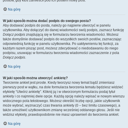
postów, gdy ktoś zamieścił pod ich postem nowy post.
Na górę
W jaki sposób można dodać podpis do swojego posta?
Aby dodawać podpis do posta, należy go najpierw utworzyć w panelu
użytkownika. Aby dołączyć do danej wiadomości swój podpis, zaznacz funkcję
Dołącz podpis
znajdującą się w formularzu tworzenia wiadomości. Możesz
także domyślnie dodawać podpis do wszystkich swoich postów, zaznaczając
odpowiednią funkcję w panelu użytkownika. Po uaktywnieniu tej funkcji, za
każdym razem pisząc post, możesz zdecydować o niedodawaniu do niego
podpisu, usuwając w formularzu tworzenia wiadomości zaznaczenie z pola
Dołącz podpis
.
Na górę
W jaki sposób można utworzyć ankietę?
Tworzenie ankiet jest proste. Kiedy tworzysz nowy temat bądź zmieniasz
pierwszy post w wątku, na dole formularza tworzenia tematu będziesz widzieć
etykietę “Utwórz ankietę”. Kliknij ją i w otworzonym formularzu podaj tytuł
ankiety i co najmniej dwie opcje. Każdą opcję należy wpisać w nowym wierszu
widocznego pola tekstowego. Możesz określić liczbę opcji, jakie użytkownik
może wybrać, wyznaczyć czas trwania ankiety (0 – bez limitu czasowego), a
także umożliwić użytkownikom zmianę wcześniej oddanego głosu. Jeśli nie
widzisz etykiety, prawdopodobnie nie masz uprawnień do tworzenia ankiet.
Na górę