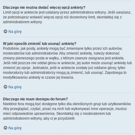
Dlaczego nie można dodać więcej opcji ankiety?
Limit opcji w ankiecie jest ustalany przez administratora witryny. Jeśli uważasz,
że potrzebujesz wstawić więcej opcji niż dozwolony limit, skontaktuj się z
administratorem witryny.
Na górę
W jaki sposób zmienić lub usunąć ankietę?
Podobnie, jak posty, ankiety mogą być zmieniane tylko przez ich autorów,
moderatorów lub administratorów. Aby zmienić ankietę, należy dokonać
zmiany pierwszego posta w wątku, z którym zawsze związana jest ankieta.
Jeśli nikt jeszcze nie oddał głosu w ankiecie, jej autor może usunąć ankietę lub
zmienić jej opcje. Jednakże, jeśli w ankiecie zostały już oddane głosy, tylko
moderatorzy lub administratorzy mogą ją zmienić, lub usunąć. Zapobiega to
modyfikowaniu ankiety w czasie jej trwania.
Na górę
Dlaczego nie mam dostępu do forum?
Niektóre fora mogą być dostępne tylko dla określonych grup lub użytkowników.
Aby przeglądać, czytać, pisać na nich lub wykonywać inne operacje, musisz
mieć odpowiednie uprawnienia. Skontaktuj się z moderatorem lub
administratorem witryny, aby ci je przydzielił.
Na górę