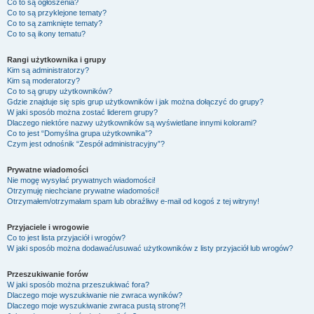
Co to są ogłoszenia?
Co to są przyklejone tematy?
Co to są zamknięte tematy?
Co to są ikony tematu?
Rangi użytkownika i grupy
Kim są administratorzy?
Kim są moderatorzy?
Co to są grupy użytkowników?
Gdzie znajduje się spis grup użytkowników i jak można dołączyć do grupy?
W jaki sposób można zostać liderem grupy?
Dlaczego niektóre nazwy użytkowników są wyświetlane innymi kolorami?
Co to jest “Domyślna grupa użytkownika”?
Czym jest odnośnik “Zespół administracyjny”?
Prywatne wiadomości
Nie mogę wysyłać prywatnych wiadomości!
Otrzymuję niechciane prywatne wiadomości!
Otrzymałem/otrzymałam spam lub obraźliwy e-mail od kogoś z tej witryny!
Przyjaciele i wrogowie
Co to jest lista przyjaciół i wrogów?
W jaki sposób można dodawać/usuwać użytkowników z listy przyjaciół lub wrogów?
Przeszukiwanie forów
W jaki sposób można przeszukiwać fora?
Dlaczego moje wyszukiwanie nie zwraca wyników?
Dlaczego moje wyszukiwanie zwraca pustą stronę?!