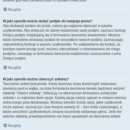
postów, gdy ktoś zamieścił pod ich postem nowy post.
Na górę
W jaki sposób można dodać podpis do swojego posta?
Aby dodawać podpis do posta, należy go najpierw utworzyć w panelu
użytkownika. Aby dołączyć do danej wiadomości swój podpis, zaznacz funkcję
Dołącz podpis
znajdującą się w formularzu tworzenia wiadomości. Możesz
także domyślnie dodawać podpis do wszystkich swoich postów, zaznaczając
odpowiednią funkcję w panelu użytkownika. Po uaktywnieniu tej funkcji, za
każdym razem pisząc post, możesz zdecydować o niedodawaniu do niego
podpisu, usuwając w formularzu tworzenia wiadomości zaznaczenie z pola
Dołącz podpis
.
Na górę
W jaki sposób można utworzyć ankietę?
Tworzenie ankiet jest proste. Kiedy tworzysz nowy temat bądź zmieniasz
pierwszy post w wątku, na dole formularza tworzenia tematu będziesz widzieć
etykietę “Utwórz ankietę”. Kliknij ją i w otworzonym formularzu podaj tytuł
ankiety i co najmniej dwie opcje. Każdą opcję należy wpisać w nowym wierszu
widocznego pola tekstowego. Możesz określić liczbę opcji, jakie użytkownik
może wybrać, wyznaczyć czas trwania ankiety (0 – bez limitu czasowego), a
także umożliwić użytkownikom zmianę wcześniej oddanego głosu. Jeśli nie
widzisz etykiety, prawdopodobnie nie masz uprawnień do tworzenia ankiet.
Na górę