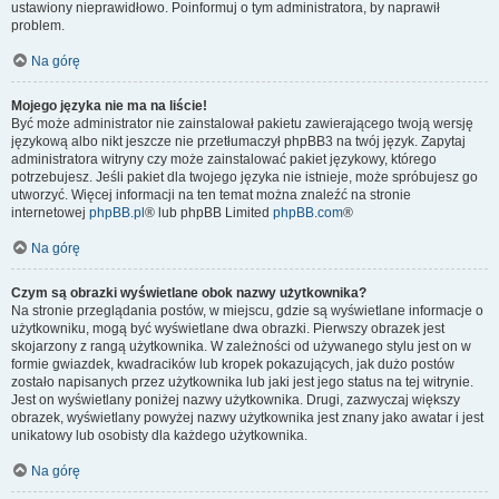
ustawiony nieprawidłowo. Poinformuj o tym administratora, by naprawił
problem.
Na górę
Mojego języka nie ma na liście!
Być może administrator nie zainstalował pakietu zawierającego twoją wersję
językową albo nikt jeszcze nie przetłumaczył phpBB3 na twój język. Zapytaj
administratora witryny czy może zainstalować pakiet językowy, którego
potrzebujesz. Jeśli pakiet dla twojego języka nie istnieje, może spróbujesz go
utworzyć. Więcej informacji na ten temat można znaleźć na stronie
internetowej
phpBB.pl
® lub phpBB Limited
phpBB.com
®
Na górę
Czym są obrazki wyświetlane obok nazwy użytkownika?
Na stronie przeglądania postów, w miejscu, gdzie są wyświetlane informacje o
użytkowniku, mogą być wyświetlane dwa obrazki. Pierwszy obrazek jest
skojarzony z rangą użytkownika. W zależności od używanego stylu jest on w
formie gwiazdek, kwadracików lub kropek pokazujących, jak dużo postów
zostało napisanych przez użytkownika lub jaki jest jego status na tej witrynie.
Jest on wyświetlany poniżej nazwy użytkownika. Drugi, zazwyczaj większy
obrazek, wyświetlany powyżej nazwy użytkownika jest znany jako awatar i jest
unikatowy lub osobisty dla każdego użytkownika.
Na górę