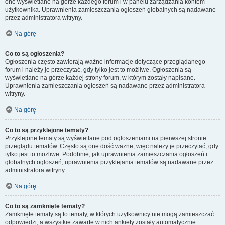
one wyświetlane na górze każdego forum i w panelu zarządzania kontem
użytkownika. Uprawnienia zamieszczania ogłoszeń globalnych są nadawane
przez administratora witryny.
Na górę
Co to są ogłoszenia?
Ogłoszenia często zawierają ważne informacje dotyczące przeglądanego
forum i należy je przeczytać, gdy tylko jest to możliwe. Ogłoszenia są
wyświetlane na górze każdej strony forum, w którym zostały napisane.
Uprawnienia zamieszczania ogłoszeń są nadawane przez administratora
witryny.
Na górę
Co to są przyklejone tematy?
Przyklejone tematy są wyświetlane pod ogłoszeniami na pierwszej stronie
przeglądu tematów. Często są one dość ważne, więc należy je przeczytać, gdy
tylko jest to możliwe. Podobnie, jak uprawnienia zamieszczania ogłoszeń i
globalnych ogłoszeń, uprawnienia przyklejania tematów są nadawane przez
administratora witryny.
Na górę
Co to są zamknięte tematy?
Zamknięte tematy są to tematy, w których użytkownicy nie mogą zamieszczać
odpowiedzi, a wszystkie zawarte w nich ankiety zostały automatycznie