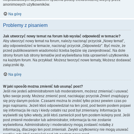
anonimowych użytkowników.
Na górę
Problemy z pisaniem
Jak utworzyć nowy temat na forum lub wysłać odpowiedź w temacie?
Aby utworzyć nowy temat na forum, należy nacisnąć przycisk „Nowy temat”,
aby odpowiedzieć w temacie, nacisnąć przycisk „Odpowiedz”. Być może, że
przed publikowaniem wiadomości trzeba będzie się zarejestrować. Na dole
strony forum lub strony tematów jest wyświetlana lista uprawnień użytkownika
na każdym forum. Na przykład: Możesz tworzyć nowe tematy, Możesz dodawać
załączniki itp.
Na górę
W jaki sposób można zmienić lub usunąć post?
Jeśli nie jesteś administratorem lub moderatorem, możesz zmieniać i usuwać
tylko swoje posty. Możesz zmienić post, naciskając przycisk
Zmień
znajdujący
się przy danym poście. Czasami można to zrobić tylko przez pewien czas po
jego napisaniu. Jeżeli ktoś odpowiedział na ten post, pod twoim postem pojawi
się informacja ile razy i kiedy ostatni raz post był zmieniany. Informacja ta
wyświetli się tylko wtedy, jeśli ktoś zamieścił pod tym postem kolejny post. Jeśli
post zmienił moderator lub administrator, informacja ta nie zostanie
wyświetlona. Administratorzy i moderatorzy mogą zostawić notatkę z
informacją, dlaczego ten post zmieniali. Zwykli użytkownicy nie mogą usuwać