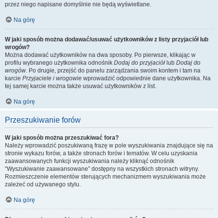
przez niego napisane domyślnie nie będą wyświetlane.
Na górę
W jaki sposób można dodawać/usuwać użytkowników z listy przyjaciół lub
wrogów?
Można dodawać użytkowników na dwa sposoby. Po pierwsze, klikając w
profilu wybranego użytkownika odnośnik
Dodaj do przyjaciół
lub
Dodaj do
wrogów
. Po drugie, przejść do panelu zarządzania swoim kontem i tam na
karcie
Przyjaciele i wrogowie
wprowadzić odpowiednie dane użytkownika. Na
tej samej karcie można także usuwać użytkowników z list.
Na górę
Przeszukiwanie forów
W jaki sposób można przeszukiwać fora?
Należy wprowadzić poszukiwaną frazę w pole wyszukiwania znajdujące się na
stronie wykazu forów, a także stronach forów i tematów. W celu uzyskania
zaawansowanych funkcji wyszukiwania należy kliknąć odnośnik
“Wyszukiwanie zaawansowane” dostępny na wszystkich stronach witryny.
Rozmieszczenie elementów sterujących mechanizmem wyszukiwania może
zależeć od używanego stylu.
Na górę