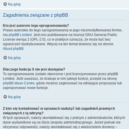
Na górę
Zagadnienia związane z phpBB
Kto jest autorem tego oprogramowania?
Prawa autorskie do tego oprogramowania w jego niezmodyfikowanej formie,
ma
phpBB Limited
. Jest ono publikowane na licencji GNU General Public
License wersja 2 (GPL-2.0), co w praktyce oznacza, że może być bez
ograniczeń dystrybuowane. Więcej na ten temat dowiesz się na stronie
About phpBB
.
Na górę
Dlaczego funkcja X nie jest dostępna?
To oprogramowanie zostało stworzone i jest licencjonowane przez phpBB
Limited. Jeśli uważasz, że brakuje w nim jakiejś funkcji, przejdź na stronę
phpBB Ideas Centre
, gdzie możesz zagłosować na istniejące propozycje lub
zaproponować nowe funkcje.
Na górę
Z kim się kontaktować w sprawach nadużyć lub zagadnień prawnych
związanych z tą witryną?
W tych sprawach, należy skontaktować się z jednym z administratorów, których
dane wyświetlone są na liście zespołu administracyjnego. Jeżeli jednak nie
otrzymasz odpowiedzi, należy skontaktować się z właścicielem domeny –