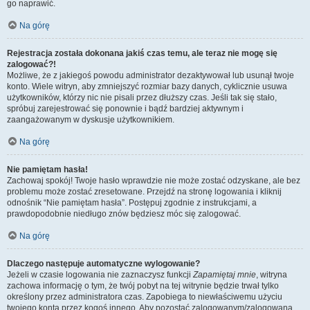
go naprawić.
Na górę
Rejestracja została dokonana jakiś czas temu, ale teraz nie mogę się
zalogować?!
Możliwe, że z jakiegoś powodu administrator dezaktywował lub usunął twoje
konto. Wiele witryn, aby zmniejszyć rozmiar bazy danych, cyklicznie usuwa
użytkowników, którzy nic nie pisali przez dłuższy czas. Jeśli tak się stało,
spróbuj zarejestrować się ponownie i bądź bardziej aktywnym i
zaangażowanym w dyskusje użytkownikiem.
Na górę
Nie pamiętam hasła!
Zachowaj spokój! Twoje hasło wprawdzie nie może zostać odzyskane, ale bez
problemu może zostać zresetowane. Przejdź na stronę logowania i kliknij
odnośnik “Nie pamiętam hasła”. Postępuj zgodnie z instrukcjami, a
prawdopodobnie niedługo znów będziesz móc się zalogować.
Na górę
Dlaczego następuje automatyczne wylogowanie?
Jeżeli w czasie logowania nie zaznaczysz funkcji
Zapamiętaj mnie
, witryna
zachowa informację o tym, że twój pobyt na tej witrynie będzie trwał tylko
określony przez administratora czas. Zapobiega to niewłaściwemu użyciu
twojego konta przez kogoś innego. Aby pozostać zalogowanym/zalogowaną,