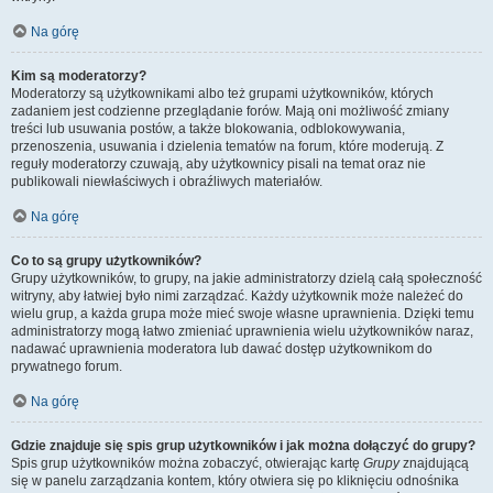
Na górę
Kim są moderatorzy?
Moderatorzy są użytkownikami albo też grupami użytkowników, których
zadaniem jest codzienne przeglądanie forów. Mają oni możliwość zmiany
treści lub usuwania postów, a także blokowania, odblokowywania,
przenoszenia, usuwania i dzielenia tematów na forum, które moderują. Z
reguły moderatorzy czuwają, aby użytkownicy pisali na temat oraz nie
publikowali niewłaściwych i obraźliwych materiałów.
Na górę
Co to są grupy użytkowników?
Grupy użytkowników, to grupy, na jakie administratorzy dzielą całą społeczność
witryny, aby łatwiej było nimi zarządzać. Każdy użytkownik może należeć do
wielu grup, a każda grupa może mieć swoje własne uprawnienia. Dzięki temu
administratorzy mogą łatwo zmieniać uprawnienia wielu użytkowników naraz,
nadawać uprawnienia moderatora lub dawać dostęp użytkownikom do
prywatnego forum.
Na górę
Gdzie znajduje się spis grup użytkowników i jak można dołączyć do grupy?
Spis grup użytkowników można zobaczyć, otwierając kartę
Grupy
znajdującą
się w panelu zarządzania kontem, który otwiera się po kliknięciu odnośnika