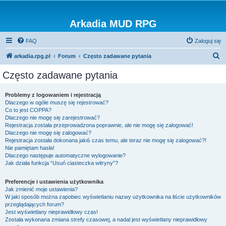
Arkadia MUD RPG
FAQ
Zaloguj się
S
arkadia.rpg.pl
Forum
Często zadawane pytania
z
Często zadawane pytania
u
k
Problemy z logowaniem i rejestracją
Dlaczego w ogóle muszę się rejestrować?
a
Co to jest COPPA?
j
Dlaczego nie mogę się zarejestrować?
Rejestracja została przeprowadzona poprawnie, ale nie mogę się zalogować!
Dlaczego nie mogę się zalogować?
Rejestracja została dokonana jakiś czas temu, ale teraz nie mogę się zalogować?!
Nie pamiętam hasła!
Dlaczego następuje automatyczne wylogowanie?
Jak działa funkcja “Usuń ciasteczka witryny”?
Preferencje i ustawienia użytkownika
Jak zmienić moje ustawienia?
W jaki sposób można zapobiec wyświetlaniu nazwy użytkownika na liście użytkowników
przeglądających forum?
Jest wyświetlany nieprawidłowy czas!
Została wykonana zmiana strefy czasowej, a nadal jest wyświetlany nieprawidłowy