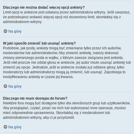
Dlaczego nie można dodać więcej opcji ankiety?
Limit opcji w ankiecie jest ustalany przez administratora witryny. Jeśli uważasz,
że potrzebujesz wstawić więcej opcji niż dozwolony limit, skontaktuj się z
administratorem witryny.
Na górę
W jaki sposób zmienić lub usunąć ankietę?
Podobnie, jak posty, ankiety mogą być zmieniane tylko przez ich autorów,
moderatorów lub administratorów. Aby zmienić ankietę, należy dokonać
zmiany pierwszego posta w wątku, z którym zawsze związana jest ankieta.
Jeśli nikt jeszcze nie oddał głosu w ankiecie, jej autor może usunąć ankietę lub
zmienić jej opcje. Jednakże, jeśli w ankiecie zostały już oddane głosy, tylko
moderatorzy lub administratorzy mogą ją zmienić, lub usunąć. Zapobiega to
modyfikowaniu ankiety w czasie jej trwania.
Na górę
Dlaczego nie mam dostępu do forum?
Niektóre fora mogą być dostępne tylko dla określonych grup lub użytkowników.
Aby przeglądać, czytać, pisać na nich lub wykonywać inne operacje, musisz
mieć odpowiednie uprawnienia. Skontaktuj się z moderatorem lub
administratorem witryny, aby ci je przydzielił.
Na górę