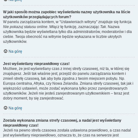
W jaki sposób można zapobiec wyświetlaniu nazwy użytkownika na liście
użytkowników przeglądających forum?
W panelu zarządzania kontem, w “Ustawieniach witryny” znajduje się funkcja
Nie pokazuj statusu online
. Włącz tę funkcję, zaznaczając
Tak
. Nazwa
użytkownika będzie wyświetlana tylko dla administratorów, moderatorów i dla
ciebie. Twoja obecność na witrynie będzie wykazana w liczbie ukrytych
użytkowników.
Na górę
Jest wyświetlany nieprawidłowy czas!
Możliwe, że jest wyświetlany czas z innej strefy czasowej, niż ta, w której się
znajdujesz. Jeśli tak właśnie jest, przejdź do panelu zarządzania kontem i
zmień strefę czasową, tak aby była zgodna z twoim miejscem pobytu. Np.
Europa centralna, Afryka, czy Nowa Zelandia. Zmiana strefy czasowej, tak jak i
większości ustawień, może zostać wykonana tylko przez zarejestrowanych
użytkowników. Jeżeli nie jesteś zarejestrowanym użytkownikiem – teraz jest
dobry moment, by się zarejestrować.
Na górę
Została wykonana zmiana strefy czasowej, a nadal jest wyświetlany
nieprawidłowy czas!
Jeżeli na pewno strefa czasowa została ustawiona prawidłowo, a czas nadal
jest wyświetlany nieprawidłowo, oznacza to, że czas na serwerze jest