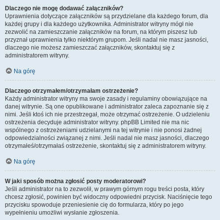
Dlaczego nie mogę dodawać załączników?
Uprawnienia dotyczące załączników są przydzielane dla każdego forum, dla
każdej grupy i dla każdego użytkownika. Administrator witryny mógł nie
zezwolić na zamieszczanie załączników na forum, na którym piszesz lub
przyznał uprawnienia tylko niektórym grupom. Jeśli nadal nie masz jasności,
dlaczego nie możesz zamieszczać załączników, skontaktuj się z
administratorem witryny.
Na górę
Dlaczego otrzymałem/otrzymałam ostrzeżenie?
Każdy administrator witryny ma swoje zasady i regulaminy obowiązujące na
danej witrynie. Są one opublikowane i administrator zaleca zapoznanie się z
nimi. Jeśli ktoś ich nie przestrzegał, może otrzymać ostrzeżenie. O udzieleniu
ostrzeżenia decyduje administrator witryny. phpBB Limited nie ma nic
wspólnego z ostrzeżeniami udzielanymi na tej witrynie i nie ponosi żadnej
odpowiedzialności związanej z nimi. Jeśli nadal nie masz jasności, dlaczego
otrzymałeś/otrzymałaś ostrzeżenie, skontaktuj się z administratorem witryny.
Na górę
W jaki sposób można zgłosić posty moderatorowi?
Jeśli administrator na to zezwolił, w prawym górnym rogu treści posta, który
chcesz zgłosić, powinien być widoczny odpowiedni przycisk. Naciśnięcie tego
przycisku spowoduje przeniesienie cię do formularza, który po jego
wypełnieniu umożliwi wysłanie zgłoszenia.