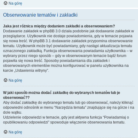
Na górę
Obserwowanie tematów i zakładki
Jaka jest różnica między dodaniem zakładki a obserwowaniem?
Dodawanie zakładek w phpBB 3.0 działa podobnie jak dodawanie zakładek w
przeglądarce. Użytkownik nie dostaje powiadomienia, gdy w temacie pojawia
się nowa treść. W phpBB 3.1 dodawanie zakładek przypomina obserwowanie
tematu. Użytkownik może być powiadamiany, gdy nastąpi aktualizacja tematu
oznaczonego zakładką. Funkcja obserwowania powiadamia użytkownika – w
wybrany przez niego sposób – gdy w obserwowanym temacie bądź forum
pojawiła się nowa treść. Sposoby powiadamiania dla zakładek i
obserwowanych elementów można konfigurować w panelu użytkownika na
karcie „Ustawienia witryny”.
Na górę
W jaki sposób można dodać zakładkę do wybranych tematów lub je
obserwować??
Aby dodać zakładkę do wybranego tematu lub go obserwować, należy kliknąć
odpowiedni odnośnik w menu “Narzędzia tematu” znajdujące się na górze i na
dole wątku.
Udzielenie odpowiedzi w temacie, gdy jest aktywna funkcja “Powiadamiaj o
opublikowaniu odpowiedzi” spowoduje włączenie obserwowania tematu.
Na górę