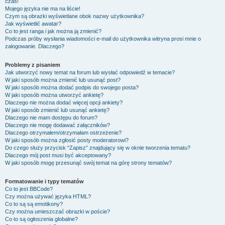
czas!
Mojego języka nie ma na liście!
Czym są obrazki wyświetlane obok nazwy użytkownika?
Jak wyświetlić awatar?
Co to jest ranga i jak można ją zmienić?
Podczas próby wysłania wiadomości e-mail do użytkownika witryna prosi mnie o
zalogowanie. Dlaczego?
Problemy z pisaniem
Jak utworzyć nowy temat na forum lub wysłać odpowiedź w temacie?
W jaki sposób można zmienić lub usunąć post?
W jaki sposób można dodać podpis do swojego posta?
W jaki sposób można utworzyć ankietę?
Dlaczego nie można dodać więcej opcji ankiety?
W jaki sposób zmienić lub usunąć ankietę?
Dlaczego nie mam dostępu do forum?
Dlaczego nie mogę dodawać załączników?
Dlaczego otrzymałem/otrzymałam ostrzeżenie?
W jaki sposób można zgłosić posty moderatorowi?
Do czego służy przycisk “Zapisz” znajdujący się w oknie tworzenia tematu?
Dlaczego mój post musi być akceptowany?
W jaki sposób mogę przesunąć swój temat na górę strony tematów?
Formatowanie i typy tematów
Co to jest BBCode?
Czy można używać języka HTML?
Co to są są emotikony?
Czy można umieszczać obrazki w poście?
Co to są ogłoszenia globalne?