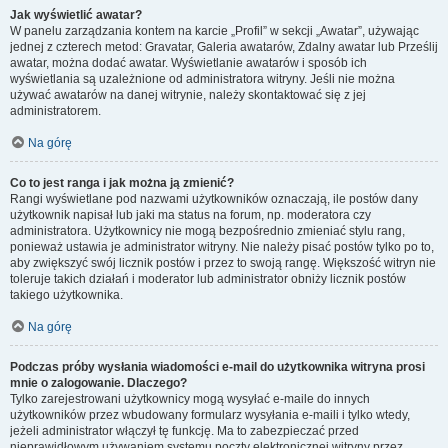
Jak wyświetlić awatar?
W panelu zarządzania kontem na karcie „Profil” w sekcji „Awatar”, używając
jednej z czterech metod: Gravatar, Galeria awatarów, Zdalny awatar lub Prześlij
awatar, można dodać awatar. Wyświetlanie awatarów i sposób ich
wyświetlania są uzależnione od administratora witryny. Jeśli nie można
używać awatarów na danej witrynie, należy skontaktować się z jej
administratorem.
Na górę
Co to jest ranga i jak można ją zmienić?
Rangi wyświetlane pod nazwami użytkowników oznaczają, ile postów dany
użytkownik napisał lub jaki ma status na forum, np. moderatora czy
administratora. Użytkownicy nie mogą bezpośrednio zmieniać stylu rang,
ponieważ ustawia je administrator witryny. Nie należy pisać postów tylko po to,
aby zwiększyć swój licznik postów i przez to swoją rangę. Większość witryn nie
toleruje takich działań i moderator lub administrator obniży licznik postów
takiego użytkownika.
Na górę
Podczas próby wysłania wiadomości e-mail do użytkownika witryna prosi
mnie o zalogowanie. Dlaczego?
Tylko zarejestrowani użytkownicy mogą wysyłać e-maile do innych
użytkowników przez wbudowany formularz wysyłania e-maili i tylko wtedy,
jeżeli administrator włączył tę funkcję. Ma to zabezpieczać przed
nieprawidłowym używaniem systemu poczty elektronicznej witryny przez