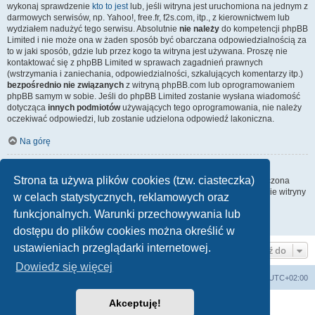
wykonaj sprawdzenie
kto to jest
lub, jeśli witryna jest uruchomiona na jednym z
darmowych serwisów, np. Yahoo!, free.fr, f2s.com, itp., z kierownictwem lub
wydziałem nadużyć tego serwisu. Absolutnie
nie należy
do kompetencji phpBB
Limited i nie może ona w żaden sposób być obarczana odpowiedzialnością za
to w jaki sposób, gdzie lub przez kogo ta witryna jest używana. Proszę nie
kontaktować się z phpBB Limited w sprawach zagadnień prawnych
(wstrzymania i zaniechania, odpowiedzialności, szkalujących komentarzy itp.)
bezpośrednio nie związanych
z witryną phpBB.com lub oprogramowaniem
phpBB samym w sobie. Jeśli do phpBB Limited zostanie wysłana wiadomość
dotycząca
innych podmiotów
używających tego oprogramowania, nie należy
oczekiwać odpowiedzi, lub zostanie udzielona odpowiedź lakoniczna.
Na górę
Jak nawiązać kontakt z administratorem witryny?
Strona ta używa plików cookies (tzw. ciasteczka)
Wszyscy użytkownicy witryny mogą używać – jeśli funkcja ta jest włączona
przez administratora witryny – formularza „Kontakt z nami”. Członkowie witryny
w celach statystycznych, reklamowych oraz
mogą także używać odnośnika „Zespół administracyjny”.
funkcjonalnych. Warunki przechowywania lub
Na górę
dostępu do plików cookies można określić w
ustawieniach przeglądarki internetowej.
Przejdź do
Dowiedz się więcej
arkadia.rpg.pl
Forum
Strefa czasowa
UTC+02:00
Akceptuję!
Technologię dostarcza
phpBB
® Forum Software © phpBB Limited