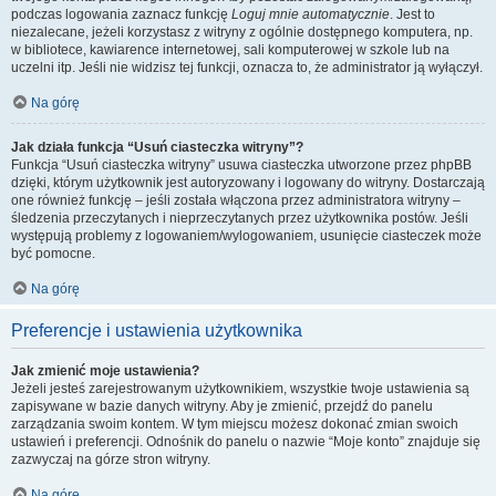
podczas logowania zaznacz funkcję
Loguj mnie automatycznie
. Jest to
niezalecane, jeżeli korzystasz z witryny z ogólnie dostępnego komputera, np.
w bibliotece, kawiarence internetowej, sali komputerowej w szkole lub na
uczelni itp. Jeśli nie widzisz tej funkcji, oznacza to, że administrator ją wyłączył.
Na górę
Jak działa funkcja “Usuń ciasteczka witryny”?
Funkcja “Usuń ciasteczka witryny” usuwa ciasteczka utworzone przez phpBB
dzięki, którym użytkownik jest autoryzowany i logowany do witryny. Dostarczają
one również funkcję – jeśli została włączona przez administratora witryny –
śledzenia przeczytanych i nieprzeczytanych przez użytkownika postów. Jeśli
występują problemy z logowaniem/wylogowaniem, usunięcie ciasteczek może
być pomocne.
Na górę
Preferencje i ustawienia użytkownika
Jak zmienić moje ustawienia?
Jeżeli jesteś zarejestrowanym użytkownikiem, wszystkie twoje ustawienia są
zapisywane w bazie danych witryny. Aby je zmienić, przejdź do panelu
zarządzania swoim kontem. W tym miejscu możesz dokonać zmian swoich
ustawień i preferencji. Odnośnik do panelu o nazwie “Moje konto” znajduje się
zazwyczaj na górze stron witryny.
Na górę