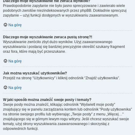
Dlaczego moje wyszukiwanie nie zwraca wyników?
Prawdopodobnie zapytanie nie było jasno sprecyzowane i zawierało wiele
podobnych zwrotów niezindeksowanych przez phpBB. Dokładnie sprecyzuj
zapytanie – użyj funkcji dostępnych w wyszukiwaniu zaawansowanym.
Na górę
Dlaczego moje wyszukiwanie zwraca pustą stronę?!
Wyszukiwanie zwróciło zbyt dużo wyników. Użyj zaawansowanego
wyszukiwania i postaraj się bardziej precyzyjnie określić szukany fragment
oraz fora, które mają być przeszukane.
Na górę
Jak można wyszukać użytkowników?
Przejdź na stronę “Użytkownicy” i kliknij odnośnik “Znajdź użytkownika”.
Na górę
W jaki sposób można znaleźć swoje posty i tematy?
Swoje posty można znaleźć, klikając odnośnik “Wyświetl moje posty”
znajdujący się w panelu zarządzania kontem lub odnośnik “Posty użytkownika”
na stronie swojego profilu lub wybierając „Twoje posty” z menu „Więcej…”
znajdującego się w górnym lewym rogu witryny. Jeśli chcesz wyszukać swoje
tematy, użyj strony wyszukiwania zaawansowanego i skorzystaj z
odpowiednich funkcji.