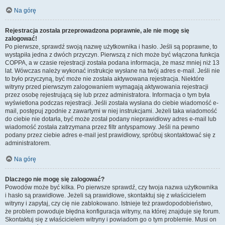
Na górę
Rejestracja została przeprowadzona poprawnie, ale nie mogę się
zalogować!
Po pierwsze, sprawdź swoją nazwę użytkownika i hasło. Jeśli są poprawne, to
wystąpiła jedna z dwóch przyczyn. Pierwszą z nich może być włączona funkcja
COPPA, a w czasie rejestracji została podana informacja, że masz mniej niż 13
lat. Wówczas należy wykonać instrukcje wysłane na twój adres e-mail. Jeśli nie
to było przyczyną, być może nie została aktywowana rejestracja. Niektóre
witryny przed pierwszym zalogowaniem wymagają aktywowania rejestracji
przez osobę rejestrującą się lub przez administratora. Informacja o tym była
wyświetlona podczas rejestracji. Jeśli została wysłana do ciebie wiadomość e-
mail, postępuj zgodnie z zawartymi w niej instrukcjami. Jeżeli taka wiadomość
do ciebie nie dotarła, być może został podany nieprawidłowy adres e-mail lub
wiadomość została zatrzymana przez filtr antyspamowy. Jeśli na pewno
podany przez ciebie adres e-mail jest prawidłowy, spróbuj skontaktować się z
administratorem.
Na górę
Dlaczego nie mogę się zalogować?
Powodów może być kilka. Po pierwsze sprawdź, czy twoja nazwa użytkownika
i hasło są prawidłowe. Jeżeli są prawidłowe, skontaktuj się z właścicielem
witryny i zapytaj, czy cię nie zablokowano. Istnieje też prawdopodobieństwo,
że problem powoduje błędna konfiguracja witryny, na której znajduje się forum.
Skontaktuj się z właścicielem witryny i powiadom go o tym problemie. Musi on