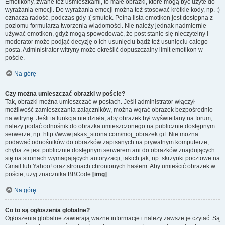
Emotikony, zwane też uśmieszkami, to małe obrazki, które mogą być użyte do
wyrażania emocji. Do wyrażania emocji można też stosować krótkie kody, np. :)
oznacza radość, podczas gdy :( smutek. Pełna lista emotikon jest dostępna z
poziomu formularza tworzenia wiadomości. Nie należy jednak nadmiernie
używać emotikon, gdyż mogą spowodować, że post stanie się nieczytelny i
moderator może podjąć decyzję o ich usunięciu bądź też usunięciu całego
posta. Administrator witryny może określić dopuszczalny limit emotikon w
poście.
Na górę
Czy można umieszczać obrazki w poście?
Tak, obrazki można umieszczać w postach. Jeśli administrator włączył
możliwość zamieszczania załączników, można wgrać obrazek bezpośrednio
na witrynę. Jeśli ta funkcja nie działa, aby obrazek był wyświetlany na forum,
należy podać odnośnik do obrazka umieszczonego na publicznie dostępnym
serwerze, np. http://www.jakas_strona.com/moj_obrazek.gif. Nie można
podawać odnośników do obrazków zapisanych na prywatnym komputerze,
chyba że jest publicznie dostępnym serwerem ani do obrazków znajdujących
się na stronach wymagających autoryzacji, takich jak, np. skrzynki pocztowe na
Gmail lub Yahoo! oraz stronach chronionych hasłem. Aby umieścić obrazek w
poście, użyj znacznika BBCode
[img]
.
Na górę
Co to są ogłoszenia globalne?
Ogłoszenia globalne zawierają ważne informacje i należy zawsze je czytać. Są