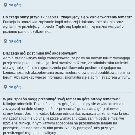
Na górę
Do czego służy przycisk “Zapisz” znajdujący się w oknie tworzenia tematu?
Funkcja ta umożliwia zapisanie kopii roboczej i dokończenie pisania oraz
wysłanie w późniejszym czasie. Zapisaną kopię roboczą można wczytać z
poziomu panelu użytkownika.
Na górę
Dlaczego mój post musi być akceptowany?
Administrator witryny mógł zadecydować, że posty na danym forum wymagają
przejrzenia przed publikacją. Jest również możliwe, że administrator umieścił
cię w grupie, która ma ograniczenia publikowania postów polegające na
konieczności ich akceptowania przez moderatorów przed opublikowaniem na
forum. Aby uzyskać więcej informacji, skontaktuj się z administratorem witryny.
Na górę
W jaki sposób mogę przesunąć swój temat na górę strony tematów?
Klikając odnośnik “Przesuń temat w górę”, znajdujący się w widoku tematu
zazwyczaj na dole strony, możesz przesunąć go na samą górę pierwszej
strony forum. Jeśli nie widać takiego odnośnika, oznacza to, że funkcja ta jest
wyłączona lub nie upłynął jeszcze wymagany czas, zanim będzie możliwe
użycie tej funkcji. Innym, łatwym sposobem na przesunięcie tematu na
początek, jest napisanie w nim posta. Należy pamiętać, aby przy tym
przestrzegać regulaminu witryny.