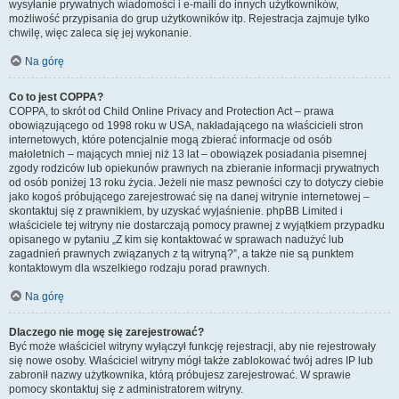
wysyłanie prywatnych wiadomości i e-maili do innych użytkowników,
możliwość przypisania do grup użytkowników itp. Rejestracja zajmuje tylko
chwilę, więc zaleca się jej wykonanie.
Na górę
Co to jest COPPA?
COPPA, to skrót od Child Online Privacy and Protection Act – prawa
obowiązującego od 1998 roku w USA, nakładającego na właścicieli stron
internetowych, które potencjalnie mogą zbierać informacje od osób
małoletnich – mających mniej niż 13 lat – obowiązek posiadania pisemnej
zgody rodziców lub opiekunów prawnych na zbieranie informacji prywatnych
od osób poniżej 13 roku życia. Jeżeli nie masz pewności czy to dotyczy ciebie
jako kogoś próbującego zarejestrować się na danej witrynie internetowej –
skontaktuj się z prawnikiem, by uzyskać wyjaśnienie. phpBB Limited i
właściciele tej witryny nie dostarczają pomocy prawnej z wyjątkiem przypadku
opisanego w pytaniu „Z kim się kontaktować w sprawach nadużyć lub
zagadnień prawnych związanych z tą witryną?”, a także nie są punktem
kontaktowym dla wszelkiego rodzaju porad prawnych.
Na górę
Dlaczego nie mogę się zarejestrować?
Być może właściciel witryny wyłączył funkcję rejestracji, aby nie rejestrowały
się nowe osoby. Właściciel witryny mógł także zablokować twój adres IP lub
zabronił nazwy użytkownika, którą próbujesz zarejestrować. W sprawie
pomocy skontaktuj się z administratorem witryny.