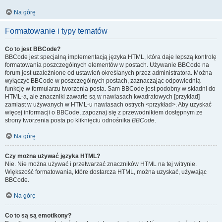
Na górę
Formatowanie i typy tematów
Co to jest BBCode?
BBCode jest specjalną implementacją języka HTML, która daje lepszą kontrolę
formatowania poszczególnych elementów w postach. Używanie BBCode na
forum jest uzależnione od ustawień określanych przez administratora. Można
wyłączyć BBCode w poszczególnych postach, zaznaczając odpowiednią
funkcję w formularzu tworzenia posta. Sam BBCode jest podobny w składni do
HTML-a, ale znaczniki zawarte są w nawiasach kwadratowych [przykład]
zamiast w używanych w HTML-u nawiasach ostrych <przykład>. Aby uzyskać
więcej informacji o BBCode, zapoznaj się z przewodnikiem dostępnym ze
strony tworzenia posta po kliknięciu odnośnika
BBCode
.
Na górę
Czy można używać języka HTML?
Nie. Nie można używać i przetwarzać znaczników HTML na tej witrynie.
Większość formatowania, które dostarcza HTML, można uzyskać, używając
BBCode.
Na górę
Co to są są emotikony?