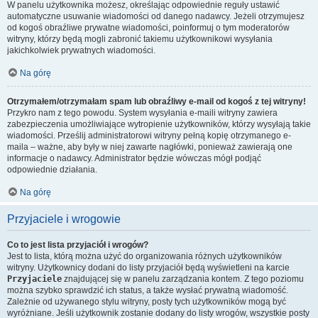
W panelu użytkownika możesz, określając odpowiednie reguły ustawić
automatyczne usuwanie wiadomości od danego nadawcy. Jeżeli otrzymujesz
od kogoś obraźliwe prywatne wiadomości, poinformuj o tym moderatorów
witryny, którzy będą mogli zabronić takiemu użytkownikowi wysyłania
jakichkolwiek prywatnych wiadomości.
Na górę
Otrzymałem/otrzymałam spam lub obraźliwy e-mail od kogoś z tej witryny!
Przykro nam z tego powodu. System wysyłania e-maili witryny zawiera
zabezpieczenia umożliwiające wytropienie użytkowników, którzy wysyłają takie
wiadomości. Prześlij administratorowi witryny pełną kopię otrzymanego e-
maila – ważne, aby były w niej zawarte nagłówki, ponieważ zawierają one
informacje o nadawcy. Administrator będzie wówczas mógł podjąć
odpowiednie działania.
Na górę
Przyjaciele i wrogowie
Co to jest lista przyjaciół i wrogów?
Jest to lista, którą można użyć do organizowania różnych użytkowników
witryny. Użytkownicy dodani do listy przyjaciół będą wyświetleni na karcie
Przyjaciele
znajdującej się w panelu zarządzania kontem. Z tego poziomu
można szybko sprawdzić ich status, a także wysłać prywatną wiadomość.
Zależnie od używanego stylu witryny, posty tych użytkowników mogą być
wyróżniane. Jeśli użytkownik zostanie dodany do listy wrogów, wszystkie posty