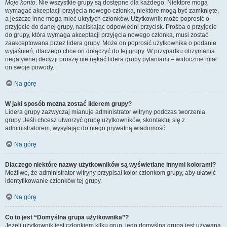
Moje konto
. Nie wszystkie grupy są dostępne dla każdego. Niektóre mogą
wymagać akceptacji przyjęcia nowego członka, niektóre mogą być zamknięte,
a jeszcze inne mogą mieć ukrytych członków. Użytkownik może poprosić o
przyjęcie do danej grupy, naciskając odpowiedni przycisk. Prośba o przyjęcie
do grupy, która wymaga akceptacji przyjęcia nowego członka, musi zostać
zaakceptowana przez lidera grupy. Może on poprosić użytkownika o podanie
wyjaśnień, dlaczego chce on dołączyć do tej grupy. W przypadku otrzymania
negatywnej decyzji proszę nie nękać lidera grupy pytaniami – widocznie miał
on swoje powody.
Na górę
W jaki sposób można zostać liderem grupy?
Lidera grupy zazwyczaj mianuje administrator witryny podczas tworzenia
grupy. Jeśli chcesz utworzyć grupę użytkowników, skontaktuj się z
administratorem, wysyłając do niego prywatną wiadomość.
Na górę
Dlaczego niektóre nazwy użytkowników są wyświetlane innymi kolorami?
Możliwe, że administrator witryny przypisał kolor członkom grupy, aby ułatwić
identyfikowanie członków tej grupy.
Na górę
Co to jest “Domyślna grupa użytkownika”?
Jeżeli użytkownik jest członkiem kilku grup, jego domyślna grupa jest używana