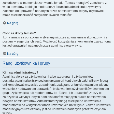
zakończone w momencie zamykania tematu. Tematy mogą być zamykane z
wielu powodów i robią to moderatorzy forum lub administratorzy witryny.
Zależnie od uprawnień nadanych przez administratora witryny użytkownik
może mieć możliwość zamykania swoich tematów.
Na górę
Co to są ikony tematu?
Ikony tematu są obrazkami wybieranymi przez autora tematu skojarzonymi z
postami – sugerują ich treść. Możliwość korzystania z ikon tematu uzależniona
jest od uprawnień nadanych przez administratora witryny.
Na górę
Rangi użytkownika i grupy
Kim są administratorzy?
Administratorzy są użytkownikami albo też grupami użytkowników
posiadającymi najwyższy poziom uprawnień kontrolnych całej witryny. Mogą
oni kontrolować wszystkie zagadnienia związane z funkcjonowaniem witryny
włącznie z nadawaniem uprawnień, blokowaniem użytkowników, tworzeniem
grup użytkowników lub moderatorów itp. Zakres ich uprawnień zależy od
założyciela witryny i innych administratorów mających prawo nominowania
nowych administratorów. Administratorzy mogą mieć pełne uprawnienia
moderatorów na wszystkich forach utworzonych na witrynie. Zakres uprawnień
moderacyjnych uzależniony jest od uprawnień nadanych przez założyciela
witryny.