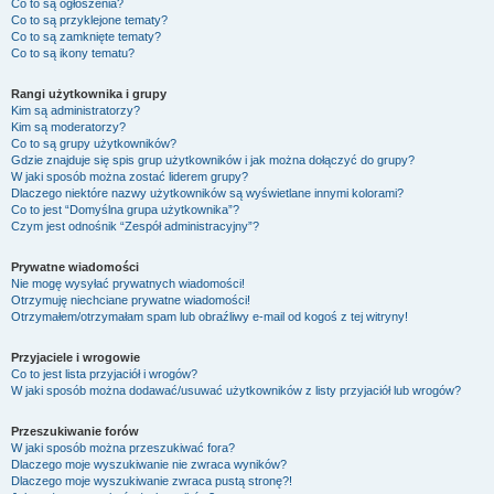
Co to są ogłoszenia?
Co to są przyklejone tematy?
Co to są zamknięte tematy?
Co to są ikony tematu?
Rangi użytkownika i grupy
Kim są administratorzy?
Kim są moderatorzy?
Co to są grupy użytkowników?
Gdzie znajduje się spis grup użytkowników i jak można dołączyć do grupy?
W jaki sposób można zostać liderem grupy?
Dlaczego niektóre nazwy użytkowników są wyświetlane innymi kolorami?
Co to jest “Domyślna grupa użytkownika”?
Czym jest odnośnik “Zespół administracyjny”?
Prywatne wiadomości
Nie mogę wysyłać prywatnych wiadomości!
Otrzymuję niechciane prywatne wiadomości!
Otrzymałem/otrzymałam spam lub obraźliwy e-mail od kogoś z tej witryny!
Przyjaciele i wrogowie
Co to jest lista przyjaciół i wrogów?
W jaki sposób można dodawać/usuwać użytkowników z listy przyjaciół lub wrogów?
Przeszukiwanie forów
W jaki sposób można przeszukiwać fora?
Dlaczego moje wyszukiwanie nie zwraca wyników?
Dlaczego moje wyszukiwanie zwraca pustą stronę?!