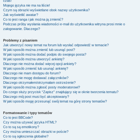
czas!
Mojego języka nie ma na liście!
Czym są obrazki wyświetlane obok nazwy użytkownika?
Jak wyświetlić awatar?
Co to jest ranga i jak można ją zmienić?
Podczas próby wysłania wiadomości e-mail do użytkownika witryna prosi mnie o
zalogowanie. Dlaczego?
Problemy z pisaniem
Jak utworzyć nowy temat na forum lub wysłać odpowiedź w temacie?
W jaki sposób można zmienić lub usunąć post?
W jaki sposób można dodać podpis do swojego posta?
W jaki sposób można utworzyć ankietę?
Dlaczego nie można dodać więcej opcji ankiety?
W jaki sposób zmienić lub usunąć ankietę?
Dlaczego nie mam dostępu do forum?
Dlaczego nie mogę dodawać załączników?
Dlaczego otrzymałem/otrzymałam ostrzeżenie?
W jaki sposób można zgłosić posty moderatorowi?
Do czego służy przycisk “Zapisz” znajdujący się w oknie tworzenia tematu?
Dlaczego mój post musi być akceptowany?
W jaki sposób mogę przesunąć swój temat na górę strony tematów?
Formatowanie i typy tematów
Co to jest BBCode?
Czy można używać języka HTML?
Co to są są emotikony?
Czy można umieszczać obrazki w poście?
Co to są ogłoszenia globalne?