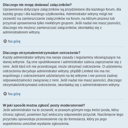
Dlaczego nie mogę dodawać załączników?
Uprawnienia dotyczące załączników są przydzielane dla każdego forum, dla
każdej grupy i dla każdego użytkownika. Administrator witryny mógł nie
zezwolić na zamieszczanie załączników na forum, na którym piszesz lub
przyznał uprawnienia tylko niektórym grupom. Jeśli nadal nie masz jasności,
dlaczego nie możesz zamieszczać załączników, skontaktuj się z
administratorem witryny.
Na górę
Dlaczego otrzymałem/otrzymałam ostrzeżenie?
Każdy administrator witryny ma swoje zasady i regulaminy obowiązujące na
danej witrynie. Są one opublikowane i administrator zaleca zapoznanie się z
nimi. Jeśli ktoś ich nie przestrzegał, może otrzymać ostrzeżenie. O udzieleniu
ostrzeżenia decyduje administrator witryny. phpBB Limited nie ma nic
wspólnego z ostrzeżeniami udzielanymi na tej witrynie i nie ponosi żadnej
odpowiedzialności związanej z nimi. Jeśli nadal nie masz jasności, dlaczego
otrzymałeś/otrzymałaś ostrzeżenie, skontaktuj się z administratorem witryny.
Na górę
W jaki sposób można zgłosić posty moderatorowi?
Jeśli administrator na to zezwolił, w prawym górnym rogu treści posta, który
chcesz zgłosić, powinien być widoczny odpowiedni przycisk. Naciśnięcie tego
przycisku spowoduje przeniesienie cię do formularza, który po jego
wypełnieniu umożliwi wysłanie zgłoszenia.