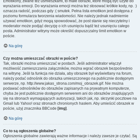
Emotikony, zwane też uśmieszkami, to małe obrazki, które mogą być użyte do
wyrażania emocji. Do wyrażania emocji można też stosować krótkie kody, np. :)
oznacza radość, podczas gdy :( smutek. Pełna lista emotikon jest dostępna z
poziomu formularza tworzenia wiadomości. Nie należy jednak nadmiernie
używać emotikon, gdyż mogą spowodować, że post stanie się nieczytelny i
moderator może podjąć decyzję o ich usunięciu bądź też usunięciu całego
posta. Administrator witryny może określić dopuszczalny limit emotikon w
poście.
Na górę
Czy można umieszczać obrazki w poście?
Tak, obrazki można umieszczać w postach. Jeśli administrator włączył
możliwość zamieszczania załączników, można wgrać obrazek bezpośrednio
na witrynę. Jeśli ta funkcja nie działa, aby obrazek był wyświetlany na forum,
należy podać odnośnik do obrazka umieszczonego na publicznie dostępnym
serwerze, np. http://www.jakas_strona.com/moj_obrazek.gif. Nie można
podawać odnośników do obrazków zapisanych na prywatnym komputerze,
chyba że jest publicznie dostępnym serwerem ani do obrazków znajdujących
się na stronach wymagających autoryzacji, takich jak, np. skrzynki pocztowe na
Gmail lub Yahoo! oraz stronach chronionych hasłem. Aby umieścić obrazek w
poście, użyj znacznika BBCode
[img]
.
Na górę
Co to są ogłoszenia globalne?
Ogłoszenia globalne zawierają ważne informacje i należy zawsze je czytać. Są