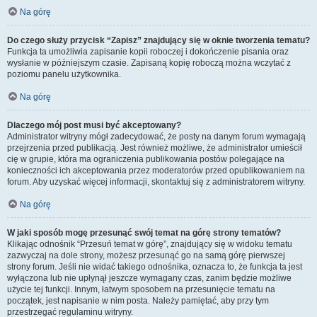
Na górę
Do czego służy przycisk “Zapisz” znajdujący się w oknie tworzenia tematu?
Funkcja ta umożliwia zapisanie kopii roboczej i dokończenie pisania oraz
wysłanie w późniejszym czasie. Zapisaną kopię roboczą można wczytać z
poziomu panelu użytkownika.
Na górę
Dlaczego mój post musi być akceptowany?
Administrator witryny mógł zadecydować, że posty na danym forum wymagają
przejrzenia przed publikacją. Jest również możliwe, że administrator umieścił
cię w grupie, która ma ograniczenia publikowania postów polegające na
konieczności ich akceptowania przez moderatorów przed opublikowaniem na
forum. Aby uzyskać więcej informacji, skontaktuj się z administratorem witryny.
Na górę
W jaki sposób mogę przesunąć swój temat na górę strony tematów?
Klikając odnośnik “Przesuń temat w górę”, znajdujący się w widoku tematu
zazwyczaj na dole strony, możesz przesunąć go na samą górę pierwszej
strony forum. Jeśli nie widać takiego odnośnika, oznacza to, że funkcja ta jest
wyłączona lub nie upłynął jeszcze wymagany czas, zanim będzie możliwe
użycie tej funkcji. Innym, łatwym sposobem na przesunięcie tematu na
początek, jest napisanie w nim posta. Należy pamiętać, aby przy tym
przestrzegać regulaminu witryny.