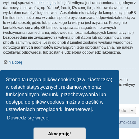
wykonaj sprawdzenie
kto to jest
lub, jeśli witryna jest uruchomiona na jednym z
darmowych serwisów, np. Yahoo!, free.fr, f2s.com, itp., z kierownictwem lub
wydziałem nadużyć tego serwisu. Absolutnie
nie należy
do kompetencji phpBB
Limited i nie może ona w żaden sposób być obarczana odpowiedzialnością za
to w jaki sposób, gdzie lub przez kogo ta witryna jest używana. Proszę nie
kontaktować się z phpBB Limited w sprawach zagadnień prawnych
(wstrzymania i zaniechania, odpowiedzialności, szkalujących komentarzy itp.)
bezpośrednio nie związanych
z witryną phpBB.com lub oprogramowaniem
phpBB samym w sobie. Jeśli do phpBB Limited zostanie wysłana wiadomość
dotycząca
innych podmiotów
używających tego oprogramowania, nie należy
oczekiwać odpowiedzi, lub zostanie udzielona odpowiedź lakoniczna.
Na górę
Jak nawiązać kontakt z administratorem witryny?
Strona ta używa plików cookies (tzw. ciasteczka)
Wszyscy użytkownicy witryny mogą używać – jeśli funkcja ta jest włączona
przez administratora witryny – formularza „Kontakt z nami”. Członkowie witryny
w celach statystycznych, reklamowych oraz
mogą także używać odnośnika „Zespół administracyjny”.
funkcjonalnych. Warunki przechowywania lub
Na górę
dostępu do plików cookies można określić w
ustawieniach przeglądarki internetowej.
Przejdź do
Dowiedz się więcej
arkadia.rpg.pl
Forum
Strefa czasowa
UTC+02:00
Akceptuję!
Technologię dostarcza
phpBB
® Forum Software © phpBB Limited