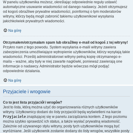
W panelu użytkownika możesz, określając odpowiednie reguły ustawić
automatyczne usuwanie wiadomości od danego nadawcy. Jeżeli otrzymujesz
od kogoś obraźliwe prywatne wiadomości, poinformuj o tym moderatorów
witryny, którzy będą mogli zabronić takiemu użytkownikowi wysyłania
jakichkolwiek prywatnych wiadomości.
Na górę
Otrzymałem/otrzymałam spam lub obraźliwy e-mail od kogoś z tej witryny!
Przykro nam z tego powodu. System wysyłania e-maili witryny zawiera
zabezpieczenia umożliwiające wytropienie użytkowników, którzy wysyłają takie
wiadomości. Prześlij administratorowi witryny pełną kopię otrzymanego e-
maila – ważne, aby były w niej zawarte nagłówki, ponieważ zawierają one
informacje o nadawcy. Administrator będzie wówczas mógł podjąć
odpowiednie działania.
Na górę
Przyjaciele i wrogowie
Co to jest lista przyjaciół i wrogów?
Jest to lista, którą można użyć do organizowania różnych użytkowników
witryny. Użytkownicy dodani do listy przyjaciół będą wyświetleni na karcie
Przyjaciele
znajdującej się w panelu zarządzania kontem. Z tego poziomu
można szybko sprawdzić ich status, a także wysłać prywatną wiadomość.
Zależnie od używanego stylu witryny, posty tych użytkowników mogą być
wyróżniane. Jeśli użytkownik zostanie dodany do listy wrogów, wszystkie posty