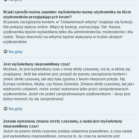
W jaki sposób można zapobiec wyświetlaniu nazwy użytkownika na liście
użytkowników przeglądających forum?
W panelu zarządzania kontem, w “Ustawieniach witryny” znajduje się funkcja
Nie pokazuj statusu online
. Włącz tę funkcję, zaznaczając
Tak
. Nazwa
użytkownika będzie wyświetlana tylko dla administratorów, moderatorów i dla
ciebie. Twoja obecność na witrynie będzie wykazana w liczbie ukrytych
użytkowników.
Na górę
Jest wyświetlany nieprawidłowy czas!
Możliwe, że jest wyświetlany czas z innej strefy czasowej, niż ta, w której się
znajdujesz. Jeśli tak właśnie jest, przejdź do panelu zarządzania kontem i
zmień strefę czasową, tak aby była zgodna z twoim miejscem pobytu. Np.
Europa centralna, Afryka, czy Nowa Zelandia. Zmiana strefy czasowej, tak jak i
większości ustawień, może zostać wykonana tylko przez zarejestrowanych
użytkowników. Jeżeli nie jesteś zarejestrowanym użytkownikiem – teraz jest
dobry moment, by się zarejestrować.
Na górę
Została wykonana zmiana strefy czasowej, a nadal jest wyświetlany
nieprawidłowy czas!
Jeżeli na pewno strefa czasowa została ustawiona prawidłowo, a czas nadal
jest wyświetlany nieprawidłowo, oznacza to, że czas na serwerze jest