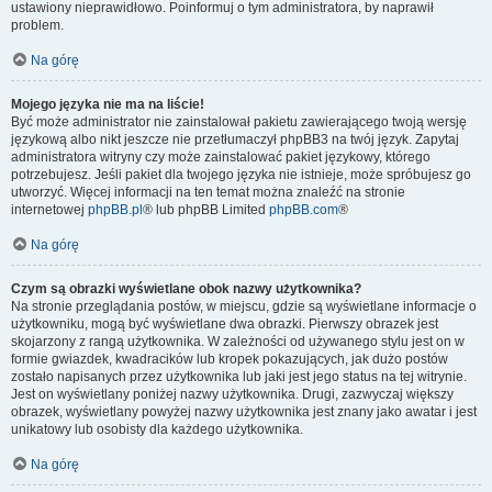
ustawiony nieprawidłowo. Poinformuj o tym administratora, by naprawił
problem.
Na górę
Mojego języka nie ma na liście!
Być może administrator nie zainstalował pakietu zawierającego twoją wersję
językową albo nikt jeszcze nie przetłumaczył phpBB3 na twój język. Zapytaj
administratora witryny czy może zainstalować pakiet językowy, którego
potrzebujesz. Jeśli pakiet dla twojego języka nie istnieje, może spróbujesz go
utworzyć. Więcej informacji na ten temat można znaleźć na stronie
internetowej
phpBB.pl
® lub phpBB Limited
phpBB.com
®
Na górę
Czym są obrazki wyświetlane obok nazwy użytkownika?
Na stronie przeglądania postów, w miejscu, gdzie są wyświetlane informacje o
użytkowniku, mogą być wyświetlane dwa obrazki. Pierwszy obrazek jest
skojarzony z rangą użytkownika. W zależności od używanego stylu jest on w
formie gwiazdek, kwadracików lub kropek pokazujących, jak dużo postów
zostało napisanych przez użytkownika lub jaki jest jego status na tej witrynie.
Jest on wyświetlany poniżej nazwy użytkownika. Drugi, zazwyczaj większy
obrazek, wyświetlany powyżej nazwy użytkownika jest znany jako awatar i jest
unikatowy lub osobisty dla każdego użytkownika.
Na górę