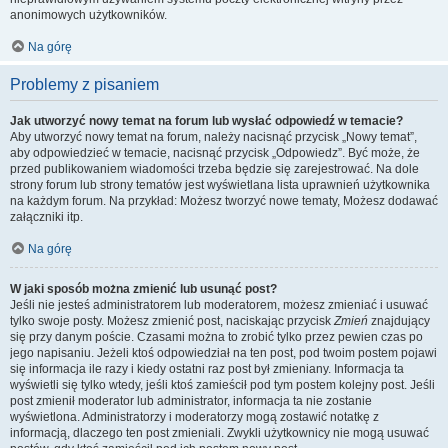
anonimowych użytkowników.
Na górę
Problemy z pisaniem
Jak utworzyć nowy temat na forum lub wysłać odpowiedź w temacie?
Aby utworzyć nowy temat na forum, należy nacisnąć przycisk „Nowy temat”,
aby odpowiedzieć w temacie, nacisnąć przycisk „Odpowiedz”. Być może, że
przed publikowaniem wiadomości trzeba będzie się zarejestrować. Na dole
strony forum lub strony tematów jest wyświetlana lista uprawnień użytkownika
na każdym forum. Na przykład: Możesz tworzyć nowe tematy, Możesz dodawać
załączniki itp.
Na górę
W jaki sposób można zmienić lub usunąć post?
Jeśli nie jesteś administratorem lub moderatorem, możesz zmieniać i usuwać
tylko swoje posty. Możesz zmienić post, naciskając przycisk
Zmień
znajdujący
się przy danym poście. Czasami można to zrobić tylko przez pewien czas po
jego napisaniu. Jeżeli ktoś odpowiedział na ten post, pod twoim postem pojawi
się informacja ile razy i kiedy ostatni raz post był zmieniany. Informacja ta
wyświetli się tylko wtedy, jeśli ktoś zamieścił pod tym postem kolejny post. Jeśli
post zmienił moderator lub administrator, informacja ta nie zostanie
wyświetlona. Administratorzy i moderatorzy mogą zostawić notatkę z
informacją, dlaczego ten post zmieniali. Zwykli użytkownicy nie mogą usuwać