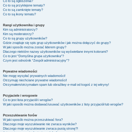
Co to są ogłoszenia?
Co to są przyklejone tematy?
Co to są zamknięte tematy?
Co to są ikony tematu?
Rangi użytkownika i grupy
Kim są administratorzy?
Kim są moderatorzy?
Co to są grupy użytkowników?
Gdzie znajduje się spis grup użytkowników i jak można dołączyć do grupy?
W jaki sposób można zostać liderem grupy?
Dlaczego niektóre nazwy użytkowników są wyświetlane innymi kolorami?
Co to jest “Domyślna grupa użytkownika”?
Czym jest odnośnik “Zespół administracyjny”?
Prywatne wiadomości
Nie mogę wysyłać prywatnych wiadomości!
Otrzymuję niechciane prywatne wiadomości!
Otrzymałem/otrzymałam spam lub obraźliwy e-mail od kogoś z tej witryny!
Przyjaciele i wrogowie
Co to jest lista przyjaciół i wrogów?
W jaki sposób można dodawać/usuwać użytkowników z listy przyjaciół lub wrogów?
Przeszukiwanie forów
W jaki sposób można przeszukiwać fora?
Dlaczego moje wyszukiwanie nie zwraca wyników?
Dlaczego moje wyszukiwanie zwraca pustą stronę?!