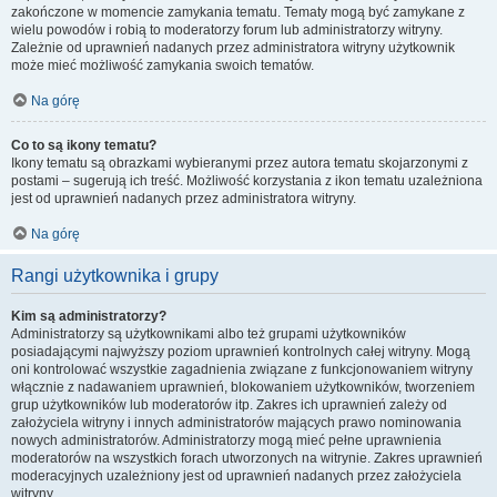
zakończone w momencie zamykania tematu. Tematy mogą być zamykane z
wielu powodów i robią to moderatorzy forum lub administratorzy witryny.
Zależnie od uprawnień nadanych przez administratora witryny użytkownik
może mieć możliwość zamykania swoich tematów.
Na górę
Co to są ikony tematu?
Ikony tematu są obrazkami wybieranymi przez autora tematu skojarzonymi z
postami – sugerują ich treść. Możliwość korzystania z ikon tematu uzależniona
jest od uprawnień nadanych przez administratora witryny.
Na górę
Rangi użytkownika i grupy
Kim są administratorzy?
Administratorzy są użytkownikami albo też grupami użytkowników
posiadającymi najwyższy poziom uprawnień kontrolnych całej witryny. Mogą
oni kontrolować wszystkie zagadnienia związane z funkcjonowaniem witryny
włącznie z nadawaniem uprawnień, blokowaniem użytkowników, tworzeniem
grup użytkowników lub moderatorów itp. Zakres ich uprawnień zależy od
założyciela witryny i innych administratorów mających prawo nominowania
nowych administratorów. Administratorzy mogą mieć pełne uprawnienia
moderatorów na wszystkich forach utworzonych na witrynie. Zakres uprawnień
moderacyjnych uzależniony jest od uprawnień nadanych przez założyciela
witryny.