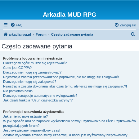
Arkadia MUD RPG
FAQ
Zaloguj się
S
arkadia.rpg.pl
Forum
Często zadawane pytania
z
Często zadawane pytania
u
k
Problemy z logowaniem i rejestracją
Dlaczego w ogóle muszę się rejestrować?
a
Co to jest COPPA?
j
Dlaczego nie mogę się zarejestrować?
Rejestracja została przeprowadzona poprawnie, ale nie mogę się zalogować!
Dlaczego nie mogę się zalogować?
Rejestracja została dokonana jakiś czas temu, ale teraz nie mogę się zalogować?!
Nie pamiętam hasła!
Dlaczego następuje automatyczne wylogowanie?
Jak działa funkcja “Usuń ciasteczka witryny”?
Preferencje i ustawienia użytkownika
Jak zmienić moje ustawienia?
W jaki sposób można zapobiec wyświetlaniu nazwy użytkownika na liście użytkowników
przeglądających forum?
Jest wyświetlany nieprawidłowy czas!
Została wykonana zmiana strefy czasowej, a nadal jest wyświetlany nieprawidłowy