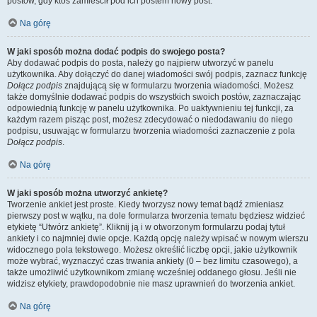
postów, gdy ktoś zamieścił pod ich postem nowy post.
Na górę
W jaki sposób można dodać podpis do swojego posta?
Aby dodawać podpis do posta, należy go najpierw utworzyć w panelu
użytkownika. Aby dołączyć do danej wiadomości swój podpis, zaznacz funkcję
Dołącz podpis
znajdującą się w formularzu tworzenia wiadomości. Możesz
także domyślnie dodawać podpis do wszystkich swoich postów, zaznaczając
odpowiednią funkcję w panelu użytkownika. Po uaktywnieniu tej funkcji, za
każdym razem pisząc post, możesz zdecydować o niedodawaniu do niego
podpisu, usuwając w formularzu tworzenia wiadomości zaznaczenie z pola
Dołącz podpis
.
Na górę
W jaki sposób można utworzyć ankietę?
Tworzenie ankiet jest proste. Kiedy tworzysz nowy temat bądź zmieniasz
pierwszy post w wątku, na dole formularza tworzenia tematu będziesz widzieć
etykietę “Utwórz ankietę”. Kliknij ją i w otworzonym formularzu podaj tytuł
ankiety i co najmniej dwie opcje. Każdą opcję należy wpisać w nowym wierszu
widocznego pola tekstowego. Możesz określić liczbę opcji, jakie użytkownik
może wybrać, wyznaczyć czas trwania ankiety (0 – bez limitu czasowego), a
także umożliwić użytkownikom zmianę wcześniej oddanego głosu. Jeśli nie
widzisz etykiety, prawdopodobnie nie masz uprawnień do tworzenia ankiet.
Na górę