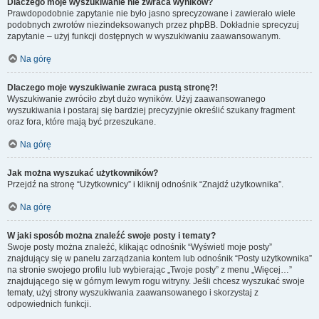
Dlaczego moje wyszukiwanie nie zwraca wyników?
Prawdopodobnie zapytanie nie było jasno sprecyzowane i zawierało wiele
podobnych zwrotów niezindeksowanych przez phpBB. Dokładnie sprecyzuj
zapytanie – użyj funkcji dostępnych w wyszukiwaniu zaawansowanym.
Na górę
Dlaczego moje wyszukiwanie zwraca pustą stronę?!
Wyszukiwanie zwróciło zbyt dużo wyników. Użyj zaawansowanego
wyszukiwania i postaraj się bardziej precyzyjnie określić szukany fragment
oraz fora, które mają być przeszukane.
Na górę
Jak można wyszukać użytkowników?
Przejdź na stronę “Użytkownicy” i kliknij odnośnik “Znajdź użytkownika”.
Na górę
W jaki sposób można znaleźć swoje posty i tematy?
Swoje posty można znaleźć, klikając odnośnik “Wyświetl moje posty”
znajdujący się w panelu zarządzania kontem lub odnośnik “Posty użytkownika”
na stronie swojego profilu lub wybierając „Twoje posty” z menu „Więcej…”
znajdującego się w górnym lewym rogu witryny. Jeśli chcesz wyszukać swoje
tematy, użyj strony wyszukiwania zaawansowanego i skorzystaj z
odpowiednich funkcji.