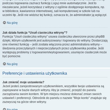
podczas logowania zaznacz funkcję
Loguj mnie automatycznie
. Jest to
niezalecane, jeżeli korzystasz z witryny z ogólnie dostępnego komputera, np.
w bibliotece, kawiarence internetowej, sali komputerowej w szkole lub na
uczelni itp. Jeśli nie widzisz tej funkcji, oznacza to, że administrator ją wyłączył.
Na górę
Jak działa funkcja “Usuń ciasteczka witryny”?
Funkcja “Usuń ciasteczka witryny” usuwa ciasteczka utworzone przez phpBB
dzięki, którym użytkownik jest autoryzowany i logowany do witryny. Dostarczają
one również funkcję – jeśli została włączona przez administratora witryny –
śledzenia przeczytanych i nieprzeczytanych przez użytkownika postów. Jeśli
występują problemy z logowaniem/wylogowaniem, usunięcie ciasteczek może
być pomocne.
Na górę
Preferencje i ustawienia użytkownika
Jak zmienić moje ustawienia?
Jeżeli jesteś zarejestrowanym użytkownikiem, wszystkie twoje ustawienia są
zapisywane w bazie danych witryny. Aby je zmienić, przejdź do panelu
zarządzania swoim kontem. W tym miejscu możesz dokonać zmian swoich
ustawień i preferencji. Odnośnik do panelu o nazwie “Moje konto” znajduje się
zazwyczaj na górze stron witryny.
Na górę