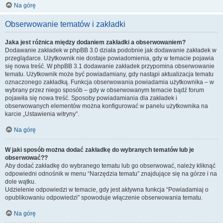
Na górę
Obserwowanie tematów i zakładki
Jaka jest różnica między dodaniem zakładki a obserwowaniem?
Dodawanie zakładek w phpBB 3.0 działa podobnie jak dodawanie zakładek w
przeglądarce. Użytkownik nie dostaje powiadomienia, gdy w temacie pojawia
się nowa treść. W phpBB 3.1 dodawanie zakładek przypomina obserwowanie
tematu. Użytkownik może być powiadamiany, gdy nastąpi aktualizacja tematu
oznaczonego zakładką. Funkcja obserwowania powiadamia użytkownika – w
wybrany przez niego sposób – gdy w obserwowanym temacie bądź forum
pojawiła się nowa treść. Sposoby powiadamiania dla zakładek i
obserwowanych elementów można konfigurować w panelu użytkownika na
karcie „Ustawienia witryny”.
Na górę
W jaki sposób można dodać zakładkę do wybranych tematów lub je
obserwować??
Aby dodać zakładkę do wybranego tematu lub go obserwować, należy kliknąć
odpowiedni odnośnik w menu “Narzędzia tematu” znajdujące się na górze i na
dole wątku.
Udzielenie odpowiedzi w temacie, gdy jest aktywna funkcja “Powiadamiaj o
opublikowaniu odpowiedzi” spowoduje włączenie obserwowania tematu.
Na górę