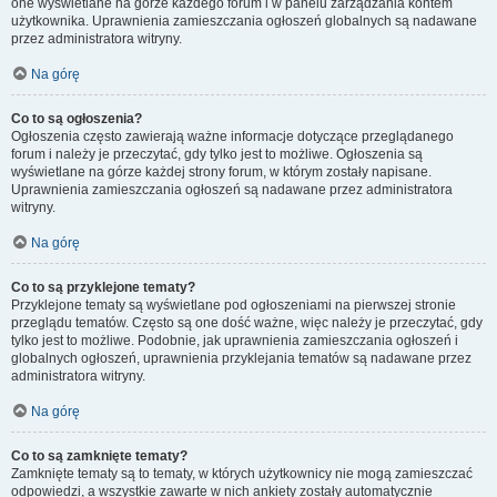
one wyświetlane na górze każdego forum i w panelu zarządzania kontem
użytkownika. Uprawnienia zamieszczania ogłoszeń globalnych są nadawane
przez administratora witryny.
Na górę
Co to są ogłoszenia?
Ogłoszenia często zawierają ważne informacje dotyczące przeglądanego
forum i należy je przeczytać, gdy tylko jest to możliwe. Ogłoszenia są
wyświetlane na górze każdej strony forum, w którym zostały napisane.
Uprawnienia zamieszczania ogłoszeń są nadawane przez administratora
witryny.
Na górę
Co to są przyklejone tematy?
Przyklejone tematy są wyświetlane pod ogłoszeniami na pierwszej stronie
przeglądu tematów. Często są one dość ważne, więc należy je przeczytać, gdy
tylko jest to możliwe. Podobnie, jak uprawnienia zamieszczania ogłoszeń i
globalnych ogłoszeń, uprawnienia przyklejania tematów są nadawane przez
administratora witryny.
Na górę
Co to są zamknięte tematy?
Zamknięte tematy są to tematy, w których użytkownicy nie mogą zamieszczać
odpowiedzi, a wszystkie zawarte w nich ankiety zostały automatycznie