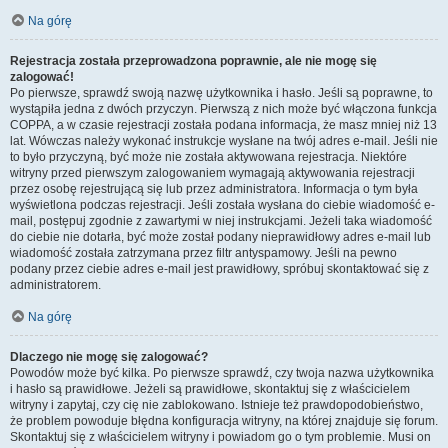
Na górę
Rejestracja została przeprowadzona poprawnie, ale nie mogę się
zalogować!
Po pierwsze, sprawdź swoją nazwę użytkownika i hasło. Jeśli są poprawne, to
wystąpiła jedna z dwóch przyczyn. Pierwszą z nich może być włączona funkcja
COPPA, a w czasie rejestracji została podana informacja, że masz mniej niż 13
lat. Wówczas należy wykonać instrukcje wysłane na twój adres e-mail. Jeśli nie
to było przyczyną, być może nie została aktywowana rejestracja. Niektóre
witryny przed pierwszym zalogowaniem wymagają aktywowania rejestracji
przez osobę rejestrującą się lub przez administratora. Informacja o tym była
wyświetlona podczas rejestracji. Jeśli została wysłana do ciebie wiadomość e-
mail, postępuj zgodnie z zawartymi w niej instrukcjami. Jeżeli taka wiadomość
do ciebie nie dotarła, być może został podany nieprawidłowy adres e-mail lub
wiadomość została zatrzymana przez filtr antyspamowy. Jeśli na pewno
podany przez ciebie adres e-mail jest prawidłowy, spróbuj skontaktować się z
administratorem.
Na górę
Dlaczego nie mogę się zalogować?
Powodów może być kilka. Po pierwsze sprawdź, czy twoja nazwa użytkownika
i hasło są prawidłowe. Jeżeli są prawidłowe, skontaktuj się z właścicielem
witryny i zapytaj, czy cię nie zablokowano. Istnieje też prawdopodobieństwo,
że problem powoduje błędna konfiguracja witryny, na której znajduje się forum.
Skontaktuj się z właścicielem witryny i powiadom go o tym problemie. Musi on