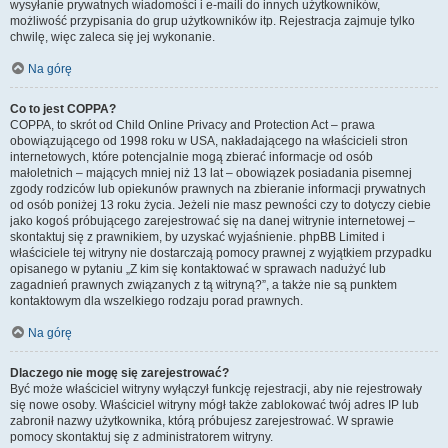
wysyłanie prywatnych wiadomości i e-maili do innych użytkowników,
możliwość przypisania do grup użytkowników itp. Rejestracja zajmuje tylko
chwilę, więc zaleca się jej wykonanie.
Na górę
Co to jest COPPA?
COPPA, to skrót od Child Online Privacy and Protection Act – prawa
obowiązującego od 1998 roku w USA, nakładającego na właścicieli stron
internetowych, które potencjalnie mogą zbierać informacje od osób
małoletnich – mających mniej niż 13 lat – obowiązek posiadania pisemnej
zgody rodziców lub opiekunów prawnych na zbieranie informacji prywatnych
od osób poniżej 13 roku życia. Jeżeli nie masz pewności czy to dotyczy ciebie
jako kogoś próbującego zarejestrować się na danej witrynie internetowej –
skontaktuj się z prawnikiem, by uzyskać wyjaśnienie. phpBB Limited i
właściciele tej witryny nie dostarczają pomocy prawnej z wyjątkiem przypadku
opisanego w pytaniu „Z kim się kontaktować w sprawach nadużyć lub
zagadnień prawnych związanych z tą witryną?”, a także nie są punktem
kontaktowym dla wszelkiego rodzaju porad prawnych.
Na górę
Dlaczego nie mogę się zarejestrować?
Być może właściciel witryny wyłączył funkcję rejestracji, aby nie rejestrowały
się nowe osoby. Właściciel witryny mógł także zablokować twój adres IP lub
zabronił nazwy użytkownika, którą próbujesz zarejestrować. W sprawie
pomocy skontaktuj się z administratorem witryny.