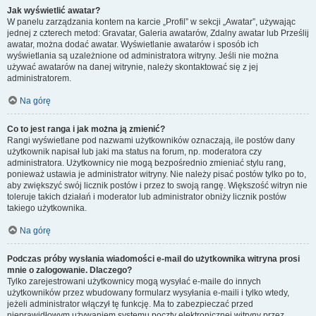
Jak wyświetlić awatar?
W panelu zarządzania kontem na karcie „Profil” w sekcji „Awatar”, używając
jednej z czterech metod: Gravatar, Galeria awatarów, Zdalny awatar lub Prześlij
awatar, można dodać awatar. Wyświetlanie awatarów i sposób ich
wyświetlania są uzależnione od administratora witryny. Jeśli nie można
używać awatarów na danej witrynie, należy skontaktować się z jej
administratorem.
Na górę
Co to jest ranga i jak można ją zmienić?
Rangi wyświetlane pod nazwami użytkowników oznaczają, ile postów dany
użytkownik napisał lub jaki ma status na forum, np. moderatora czy
administratora. Użytkownicy nie mogą bezpośrednio zmieniać stylu rang,
ponieważ ustawia je administrator witryny. Nie należy pisać postów tylko po to,
aby zwiększyć swój licznik postów i przez to swoją rangę. Większość witryn nie
toleruje takich działań i moderator lub administrator obniży licznik postów
takiego użytkownika.
Na górę
Podczas próby wysłania wiadomości e-mail do użytkownika witryna prosi
mnie o zalogowanie. Dlaczego?
Tylko zarejestrowani użytkownicy mogą wysyłać e-maile do innych
użytkowników przez wbudowany formularz wysyłania e-maili i tylko wtedy,
jeżeli administrator włączył tę funkcję. Ma to zabezpieczać przed
nieprawidłowym używaniem systemu poczty elektronicznej witryny przez