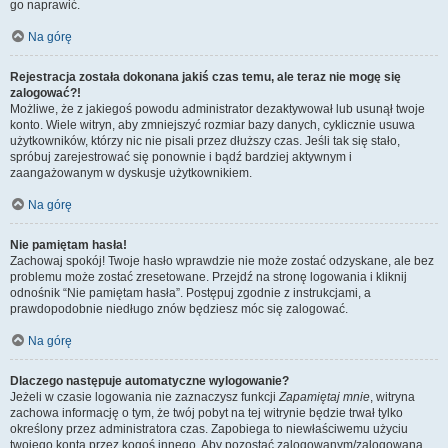
go naprawić.
Na górę
Rejestracja została dokonana jakiś czas temu, ale teraz nie mogę się
zalogować?!
Możliwe, że z jakiegoś powodu administrator dezaktywował lub usunął twoje
konto. Wiele witryn, aby zmniejszyć rozmiar bazy danych, cyklicznie usuwa
użytkowników, którzy nic nie pisali przez dłuższy czas. Jeśli tak się stało,
spróbuj zarejestrować się ponownie i bądź bardziej aktywnym i
zaangażowanym w dyskusje użytkownikiem.
Na górę
Nie pamiętam hasła!
Zachowaj spokój! Twoje hasło wprawdzie nie może zostać odzyskane, ale bez
problemu może zostać zresetowane. Przejdź na stronę logowania i kliknij
odnośnik “Nie pamiętam hasła”. Postępuj zgodnie z instrukcjami, a
prawdopodobnie niedługo znów będziesz móc się zalogować.
Na górę
Dlaczego następuje automatyczne wylogowanie?
Jeżeli w czasie logowania nie zaznaczysz funkcji
Zapamiętaj mnie
, witryna
zachowa informację o tym, że twój pobyt na tej witrynie będzie trwał tylko
określony przez administratora czas. Zapobiega to niewłaściwemu użyciu
twojego konta przez kogoś innego. Aby pozostać zalogowanym/zalogowaną,