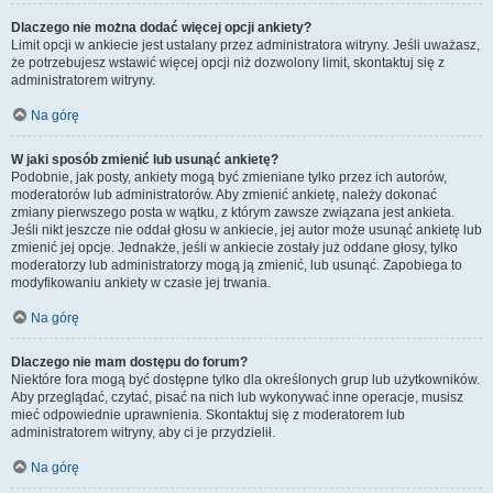
Dlaczego nie można dodać więcej opcji ankiety?
Limit opcji w ankiecie jest ustalany przez administratora witryny. Jeśli uważasz,
że potrzebujesz wstawić więcej opcji niż dozwolony limit, skontaktuj się z
administratorem witryny.
Na górę
W jaki sposób zmienić lub usunąć ankietę?
Podobnie, jak posty, ankiety mogą być zmieniane tylko przez ich autorów,
moderatorów lub administratorów. Aby zmienić ankietę, należy dokonać
zmiany pierwszego posta w wątku, z którym zawsze związana jest ankieta.
Jeśli nikt jeszcze nie oddał głosu w ankiecie, jej autor może usunąć ankietę lub
zmienić jej opcje. Jednakże, jeśli w ankiecie zostały już oddane głosy, tylko
moderatorzy lub administratorzy mogą ją zmienić, lub usunąć. Zapobiega to
modyfikowaniu ankiety w czasie jej trwania.
Na górę
Dlaczego nie mam dostępu do forum?
Niektóre fora mogą być dostępne tylko dla określonych grup lub użytkowników.
Aby przeglądać, czytać, pisać na nich lub wykonywać inne operacje, musisz
mieć odpowiednie uprawnienia. Skontaktuj się z moderatorem lub
administratorem witryny, aby ci je przydzielił.
Na górę