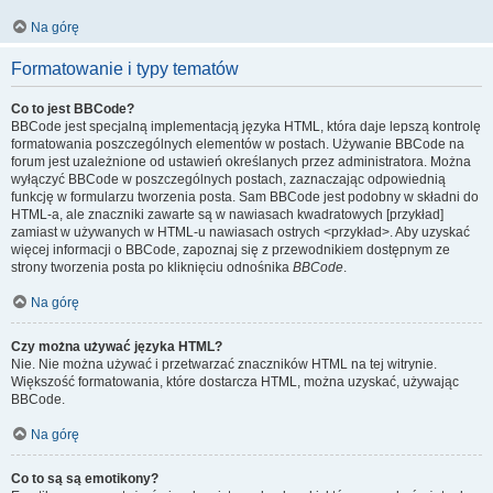
Na górę
Formatowanie i typy tematów
Co to jest BBCode?
BBCode jest specjalną implementacją języka HTML, która daje lepszą kontrolę
formatowania poszczególnych elementów w postach. Używanie BBCode na
forum jest uzależnione od ustawień określanych przez administratora. Można
wyłączyć BBCode w poszczególnych postach, zaznaczając odpowiednią
funkcję w formularzu tworzenia posta. Sam BBCode jest podobny w składni do
HTML-a, ale znaczniki zawarte są w nawiasach kwadratowych [przykład]
zamiast w używanych w HTML-u nawiasach ostrych <przykład>. Aby uzyskać
więcej informacji o BBCode, zapoznaj się z przewodnikiem dostępnym ze
strony tworzenia posta po kliknięciu odnośnika
BBCode
.
Na górę
Czy można używać języka HTML?
Nie. Nie można używać i przetwarzać znaczników HTML na tej witrynie.
Większość formatowania, które dostarcza HTML, można uzyskać, używając
BBCode.
Na górę
Co to są są emotikony?