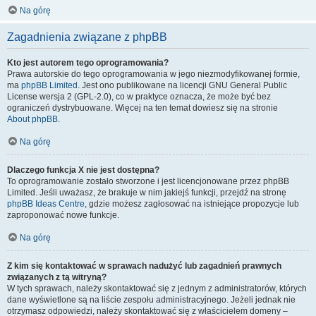
Na górę
Zagadnienia związane z phpBB
Kto jest autorem tego oprogramowania?
Prawa autorskie do tego oprogramowania w jego niezmodyfikowanej formie,
ma
phpBB Limited
. Jest ono publikowane na licencji GNU General Public
License wersja 2 (GPL-2.0), co w praktyce oznacza, że może być bez
ograniczeń dystrybuowane. Więcej na ten temat dowiesz się na stronie
About phpBB
.
Na górę
Dlaczego funkcja X nie jest dostępna?
To oprogramowanie zostało stworzone i jest licencjonowane przez phpBB
Limited. Jeśli uważasz, że brakuje w nim jakiejś funkcji, przejdź na stronę
phpBB Ideas Centre
, gdzie możesz zagłosować na istniejące propozycje lub
zaproponować nowe funkcje.
Na górę
Z kim się kontaktować w sprawach nadużyć lub zagadnień prawnych
związanych z tą witryną?
W tych sprawach, należy skontaktować się z jednym z administratorów, których
dane wyświetlone są na liście zespołu administracyjnego. Jeżeli jednak nie
otrzymasz odpowiedzi, należy skontaktować się z właścicielem domeny –