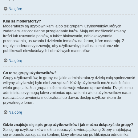
Na górę
Kim są moderatorzy?
Moderatorzy są użytkownikami albo też grupami użytkowników, których
zadaniem jest codzienne przeglądanie forów. Mają oni możliwość zmiany
treści lub usuwania postów, a także blokowania, odblokowywania,
przenoszenia, usuwania i dzielenia tematów na forum, które moderują. Z
reguły moderatorzy czuwają, aby użytkownicy pisali na temat oraz nie
publikowali niewłaściwych i obraźliwych materiałów.
Na górę
Co to są grupy użytkowników?
Grupy użytkowników, to grupy, na jakie administratorzy dzielą całą społeczność
witryny, aby łatwiej było nimi zarządzać. Każdy użytkownik może należeć do
wielu grup, a każda grupa może mieć swoje własne uprawnienia. Dzięki temu
administratorzy mogą łatwo zmieniać uprawnienia wielu użytkowników naraz,
nadawać uprawnienia moderatora lub dawać dostęp użytkownikom do
prywatnego forum.
Na górę
Gdzie znajduje się spis grup użytkowników i jak można dołączyć do grupy?
Spis grup użytkowników można zobaczyć, otwierając kartę
Grupy
znajdującą
się w panelu zarządzania kontem, który otwiera się po kliknięciu odnośnika