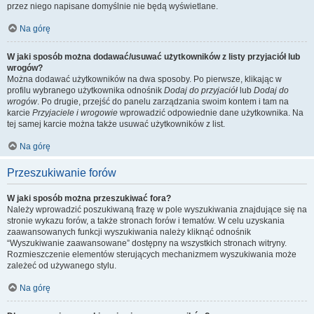
przez niego napisane domyślnie nie będą wyświetlane.
Na górę
W jaki sposób można dodawać/usuwać użytkowników z listy przyjaciół lub
wrogów?
Można dodawać użytkowników na dwa sposoby. Po pierwsze, klikając w
profilu wybranego użytkownika odnośnik
Dodaj do przyjaciół
lub
Dodaj do
wrogów
. Po drugie, przejść do panelu zarządzania swoim kontem i tam na
karcie
Przyjaciele i wrogowie
wprowadzić odpowiednie dane użytkownika. Na
tej samej karcie można także usuwać użytkowników z list.
Na górę
Przeszukiwanie forów
W jaki sposób można przeszukiwać fora?
Należy wprowadzić poszukiwaną frazę w pole wyszukiwania znajdujące się na
stronie wykazu forów, a także stronach forów i tematów. W celu uzyskania
zaawansowanych funkcji wyszukiwania należy kliknąć odnośnik
“Wyszukiwanie zaawansowane” dostępny na wszystkich stronach witryny.
Rozmieszczenie elementów sterujących mechanizmem wyszukiwania może
zależeć od używanego stylu.
Na górę