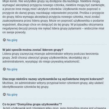
Moje konto
. Nie wszystkie grupy są dostępne dla każdego. Niektóre mogą
wymagać akceptacji przyjęcia nowego członka, niektóre mogą być zamknięte,
a jeszcze inne mogą mieć ukrytych członków. Użytkownik może poprosić o
przyjęcie do danej grupy, naciskając odpowiedni przycisk. Prośba o przyjęcie
do grupy, która wymaga akceptacji przyjęcia nowego członka, musi zostać
zaakceptowana przez lidera grupy. Może on poprosić użytkownika o podanie
wyjaśnień, dlaczego chce on dołączyć do tej grupy. W przypadku otrzymania
negatywnej decyzji proszę nie nękać lidera grupy pytaniami – widocznie miał
on swoje powody.
Na górę
W jaki sposób można zostać liderem grupy?
Lidera grupy zazwyczaj mianuje administrator witryny podczas tworzenia
grupy. Jeśli chcesz utworzyć grupę użytkowników, skontaktuj się z
administratorem, wysyłając do niego prywatną wiadomość.
Na górę
Dlaczego niektóre nazwy użytkowników są wyświetlane innymi kolorami?
Możliwe, że administrator witryny przypisał kolor członkom grupy, aby ułatwić
identyfikowanie członków tej grupy.
Na górę
Co to jest “Domyślna grupa użytkownika”?
Jeżeli użytkownik jest członkiem kilku grup, jego domyślna grupa jest używana