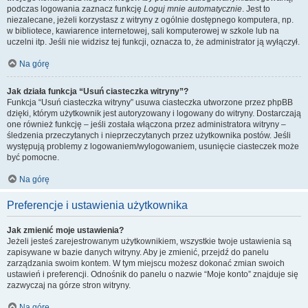
podczas logowania zaznacz funkcję
Loguj mnie automatycznie
. Jest to
niezalecane, jeżeli korzystasz z witryny z ogólnie dostępnego komputera, np.
w bibliotece, kawiarence internetowej, sali komputerowej w szkole lub na
uczelni itp. Jeśli nie widzisz tej funkcji, oznacza to, że administrator ją wyłączył.
Na górę
Jak działa funkcja “Usuń ciasteczka witryny”?
Funkcja “Usuń ciasteczka witryny” usuwa ciasteczka utworzone przez phpBB
dzięki, którym użytkownik jest autoryzowany i logowany do witryny. Dostarczają
one również funkcję – jeśli została włączona przez administratora witryny –
śledzenia przeczytanych i nieprzeczytanych przez użytkownika postów. Jeśli
występują problemy z logowaniem/wylogowaniem, usunięcie ciasteczek może
być pomocne.
Na górę
Preferencje i ustawienia użytkownika
Jak zmienić moje ustawienia?
Jeżeli jesteś zarejestrowanym użytkownikiem, wszystkie twoje ustawienia są
zapisywane w bazie danych witryny. Aby je zmienić, przejdź do panelu
zarządzania swoim kontem. W tym miejscu możesz dokonać zmian swoich
ustawień i preferencji. Odnośnik do panelu o nazwie “Moje konto” znajduje się
zazwyczaj na górze stron witryny.
Na górę