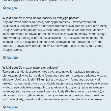
postów, gdy ktoś zamieścił pod ich postem nowy post.
Na górę
W jaki sposób można dodać podpis do swojego posta?
Aby dodawać podpis do posta, należy go najpierw utworzyć w panelu
użytkownika. Aby dołączyć do danej wiadomości swój podpis, zaznacz funkcję
Dołącz podpis
znajdującą się w formularzu tworzenia wiadomości. Możesz
także domyślnie dodawać podpis do wszystkich swoich postów, zaznaczając
odpowiednią funkcję w panelu użytkownika. Po uaktywnieniu tej funkcji, za
każdym razem pisząc post, możesz zdecydować o niedodawaniu do niego
podpisu, usuwając w formularzu tworzenia wiadomości zaznaczenie z pola
Dołącz podpis
.
Na górę
W jaki sposób można utworzyć ankietę?
Tworzenie ankiet jest proste. Kiedy tworzysz nowy temat bądź zmieniasz
pierwszy post w wątku, na dole formularza tworzenia tematu będziesz widzieć
etykietę “Utwórz ankietę”. Kliknij ją i w otworzonym formularzu podaj tytuł
ankiety i co najmniej dwie opcje. Każdą opcję należy wpisać w nowym wierszu
widocznego pola tekstowego. Możesz określić liczbę opcji, jakie użytkownik
może wybrać, wyznaczyć czas trwania ankiety (0 – bez limitu czasowego), a
także umożliwić użytkownikom zmianę wcześniej oddanego głosu. Jeśli nie
widzisz etykiety, prawdopodobnie nie masz uprawnień do tworzenia ankiet.
Na górę