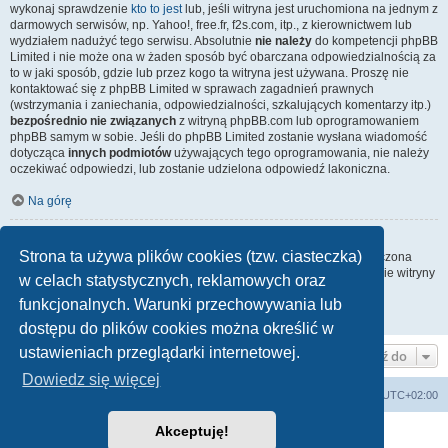
wykonaj sprawdzenie
kto to jest
lub, jeśli witryna jest uruchomiona na jednym z
darmowych serwisów, np. Yahoo!, free.fr, f2s.com, itp., z kierownictwem lub
wydziałem nadużyć tego serwisu. Absolutnie
nie należy
do kompetencji phpBB
Limited i nie może ona w żaden sposób być obarczana odpowiedzialnością za
to w jaki sposób, gdzie lub przez kogo ta witryna jest używana. Proszę nie
kontaktować się z phpBB Limited w sprawach zagadnień prawnych
(wstrzymania i zaniechania, odpowiedzialności, szkalujących komentarzy itp.)
bezpośrednio nie związanych
z witryną phpBB.com lub oprogramowaniem
phpBB samym w sobie. Jeśli do phpBB Limited zostanie wysłana wiadomość
dotycząca
innych podmiotów
używających tego oprogramowania, nie należy
oczekiwać odpowiedzi, lub zostanie udzielona odpowiedź lakoniczna.
Na górę
Jak nawiązać kontakt z administratorem witryny?
Strona ta używa plików cookies (tzw. ciasteczka)
Wszyscy użytkownicy witryny mogą używać – jeśli funkcja ta jest włączona
przez administratora witryny – formularza „Kontakt z nami”. Członkowie witryny
w celach statystycznych, reklamowych oraz
mogą także używać odnośnika „Zespół administracyjny”.
funkcjonalnych. Warunki przechowywania lub
Na górę
dostępu do plików cookies można określić w
ustawieniach przeglądarki internetowej.
Przejdź do
Dowiedz się więcej
arkadia.rpg.pl
Forum
Strefa czasowa
UTC+02:00
Akceptuję!
Technologię dostarcza
phpBB
® Forum Software © phpBB Limited