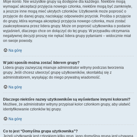
Moje konto
. Nie wszystkie grupy są dostępne dla każdego. Niektóre mogą
wymagać akceptacji przyjęcia nowego członka, niektóre mogą być zamknięte,
a jeszcze inne mogą mieć ukrytych członków. Użytkownik może poprosić o
przyjęcie do danej grupy, naciskając odpowiedni przycisk. Prośba o przyjęcie
do grupy, która wymaga akceptacji przyjęcia nowego członka, musi zostać
zaakceptowana przez lidera grupy. Może on poprosić użytkownika o podanie
wyjaśnień, dlaczego chce on dołączyć do tej grupy. W przypadku otrzymania
negatywnej decyzji proszę nie nękać lidera grupy pytaniami – widocznie miał
on swoje powody.
Na górę
W jaki sposób można zostać liderem grupy?
Lidera grupy zazwyczaj mianuje administrator witryny podczas tworzenia
grupy. Jeśli chcesz utworzyć grupę użytkowników, skontaktuj się z
administratorem, wysyłając do niego prywatną wiadomość.
Na górę
Dlaczego niektóre nazwy użytkowników są wyświetlane innymi kolorami?
Możliwe, że administrator witryny przypisał kolor członkom grupy, aby ułatwić
identyfikowanie członków tej grupy.
Na górę
Co to jest “Domyślna grupa użytkownika”?
Jeżeli użytkownik jest członkiem kilku grup, jego domyślna grupa jest używana