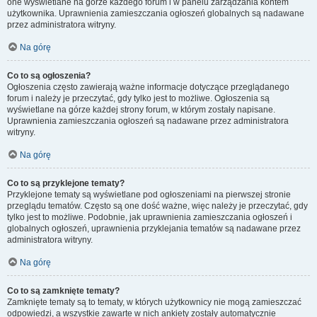
one wyświetlane na górze każdego forum i w panelu zarządzania kontem
użytkownika. Uprawnienia zamieszczania ogłoszeń globalnych są nadawane
przez administratora witryny.
Na górę
Co to są ogłoszenia?
Ogłoszenia często zawierają ważne informacje dotyczące przeglądanego
forum i należy je przeczytać, gdy tylko jest to możliwe. Ogłoszenia są
wyświetlane na górze każdej strony forum, w którym zostały napisane.
Uprawnienia zamieszczania ogłoszeń są nadawane przez administratora
witryny.
Na górę
Co to są przyklejone tematy?
Przyklejone tematy są wyświetlane pod ogłoszeniami na pierwszej stronie
przeglądu tematów. Często są one dość ważne, więc należy je przeczytać, gdy
tylko jest to możliwe. Podobnie, jak uprawnienia zamieszczania ogłoszeń i
globalnych ogłoszeń, uprawnienia przyklejania tematów są nadawane przez
administratora witryny.
Na górę
Co to są zamknięte tematy?
Zamknięte tematy są to tematy, w których użytkownicy nie mogą zamieszczać
odpowiedzi, a wszystkie zawarte w nich ankiety zostały automatycznie