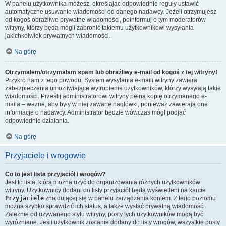
W panelu użytkownika możesz, określając odpowiednie reguły ustawić
automatyczne usuwanie wiadomości od danego nadawcy. Jeżeli otrzymujesz
od kogoś obraźliwe prywatne wiadomości, poinformuj o tym moderatorów
witryny, którzy będą mogli zabronić takiemu użytkownikowi wysyłania
jakichkolwiek prywatnych wiadomości.
Na górę
Otrzymałem/otrzymałam spam lub obraźliwy e-mail od kogoś z tej witryny!
Przykro nam z tego powodu. System wysyłania e-maili witryny zawiera
zabezpieczenia umożliwiające wytropienie użytkowników, którzy wysyłają takie
wiadomości. Prześlij administratorowi witryny pełną kopię otrzymanego e-
maila – ważne, aby były w niej zawarte nagłówki, ponieważ zawierają one
informacje o nadawcy. Administrator będzie wówczas mógł podjąć
odpowiednie działania.
Na górę
Przyjaciele i wrogowie
Co to jest lista przyjaciół i wrogów?
Jest to lista, którą można użyć do organizowania różnych użytkowników
witryny. Użytkownicy dodani do listy przyjaciół będą wyświetleni na karcie
Przyjaciele
znajdującej się w panelu zarządzania kontem. Z tego poziomu
można szybko sprawdzić ich status, a także wysłać prywatną wiadomość.
Zależnie od używanego stylu witryny, posty tych użytkowników mogą być
wyróżniane. Jeśli użytkownik zostanie dodany do listy wrogów, wszystkie posty