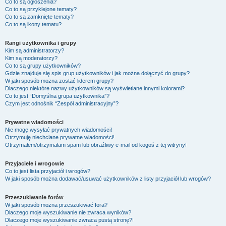
Co to są ogłoszenia?
Co to są przyklejone tematy?
Co to są zamknięte tematy?
Co to są ikony tematu?
Rangi użytkownika i grupy
Kim są administratorzy?
Kim są moderatorzy?
Co to są grupy użytkowników?
Gdzie znajduje się spis grup użytkowników i jak można dołączyć do grupy?
W jaki sposób można zostać liderem grupy?
Dlaczego niektóre nazwy użytkowników są wyświetlane innymi kolorami?
Co to jest “Domyślna grupa użytkownika”?
Czym jest odnośnik “Zespół administracyjny”?
Prywatne wiadomości
Nie mogę wysyłać prywatnych wiadomości!
Otrzymuję niechciane prywatne wiadomości!
Otrzymałem/otrzymałam spam lub obraźliwy e-mail od kogoś z tej witryny!
Przyjaciele i wrogowie
Co to jest lista przyjaciół i wrogów?
W jaki sposób można dodawać/usuwać użytkowników z listy przyjaciół lub wrogów?
Przeszukiwanie forów
W jaki sposób można przeszukiwać fora?
Dlaczego moje wyszukiwanie nie zwraca wyników?
Dlaczego moje wyszukiwanie zwraca pustą stronę?!