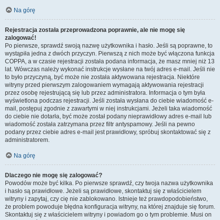
Na górę
Rejestracja została przeprowadzona poprawnie, ale nie mogę się
zalogować!
Po pierwsze, sprawdź swoją nazwę użytkownika i hasło. Jeśli są poprawne, to
wystąpiła jedna z dwóch przyczyn. Pierwszą z nich może być włączona funkcja
COPPA, a w czasie rejestracji została podana informacja, że masz mniej niż 13
lat. Wówczas należy wykonać instrukcje wysłane na twój adres e-mail. Jeśli nie
to było przyczyną, być może nie została aktywowana rejestracja. Niektóre
witryny przed pierwszym zalogowaniem wymagają aktywowania rejestracji
przez osobę rejestrującą się lub przez administratora. Informacja o tym była
wyświetlona podczas rejestracji. Jeśli została wysłana do ciebie wiadomość e-
mail, postępuj zgodnie z zawartymi w niej instrukcjami. Jeżeli taka wiadomość
do ciebie nie dotarła, być może został podany nieprawidłowy adres e-mail lub
wiadomość została zatrzymana przez filtr antyspamowy. Jeśli na pewno
podany przez ciebie adres e-mail jest prawidłowy, spróbuj skontaktować się z
administratorem.
Na górę
Dlaczego nie mogę się zalogować?
Powodów może być kilka. Po pierwsze sprawdź, czy twoja nazwa użytkownika
i hasło są prawidłowe. Jeżeli są prawidłowe, skontaktuj się z właścicielem
witryny i zapytaj, czy cię nie zablokowano. Istnieje też prawdopodobieństwo,
że problem powoduje błędna konfiguracja witryny, na której znajduje się forum.
Skontaktuj się z właścicielem witryny i powiadom go o tym problemie. Musi on