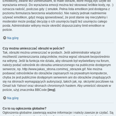
Emotikony, zwane też uśmieszkami, to małe obrazki, które mogą być użyte do
wyrażania emocji. Do wyrażania emocji można też stosować krótkie kody, np. :)
oznacza radość, podczas gdy :( smutek. Pełna lista emotikon jest dostępna z
poziomu formularza tworzenia wiadomości. Nie należy jednak nadmiernie
używać emotikon, gdyż mogą spowodować, że post stanie się nieczytelny i
moderator może podjąć decyzję o ich usunięciu bądź też usunięciu całego
posta. Administrator witryny może określić dopuszczalny limit emotikon w
poście.
Na górę
Czy można umieszczać obrazki w poście?
Tak, obrazki można umieszczać w postach. Jeśli administrator włączył
możliwość zamieszczania załączników, można wgrać obrazek bezpośrednio
na witrynę. Jeśli ta funkcja nie działa, aby obrazek był wyświetlany na forum,
należy podać odnośnik do obrazka umieszczonego na publicznie dostępnym
serwerze, np. http://www.jakas_strona.com/moj_obrazek.gif. Nie można
podawać odnośników do obrazków zapisanych na prywatnym komputerze,
chyba że jest publicznie dostępnym serwerem ani do obrazków znajdujących
się na stronach wymagających autoryzacji, takich jak, np. skrzynki pocztowe na
Gmail lub Yahoo! oraz stronach chronionych hasłem. Aby umieścić obrazek w
poście, użyj znacznika BBCode
[img]
.
Na górę
Co to są ogłoszenia globalne?
Ogłoszenia globalne zawierają ważne informacje i należy zawsze je czytać. Są