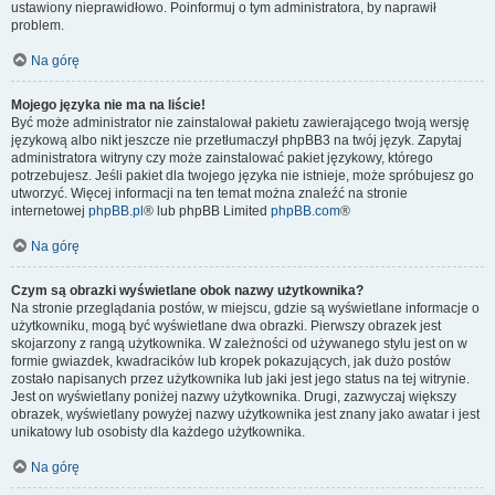
ustawiony nieprawidłowo. Poinformuj o tym administratora, by naprawił
problem.
Na górę
Mojego języka nie ma na liście!
Być może administrator nie zainstalował pakietu zawierającego twoją wersję
językową albo nikt jeszcze nie przetłumaczył phpBB3 na twój język. Zapytaj
administratora witryny czy może zainstalować pakiet językowy, którego
potrzebujesz. Jeśli pakiet dla twojego języka nie istnieje, może spróbujesz go
utworzyć. Więcej informacji na ten temat można znaleźć na stronie
internetowej
phpBB.pl
® lub phpBB Limited
phpBB.com
®
Na górę
Czym są obrazki wyświetlane obok nazwy użytkownika?
Na stronie przeglądania postów, w miejscu, gdzie są wyświetlane informacje o
użytkowniku, mogą być wyświetlane dwa obrazki. Pierwszy obrazek jest
skojarzony z rangą użytkownika. W zależności od używanego stylu jest on w
formie gwiazdek, kwadracików lub kropek pokazujących, jak dużo postów
zostało napisanych przez użytkownika lub jaki jest jego status na tej witrynie.
Jest on wyświetlany poniżej nazwy użytkownika. Drugi, zazwyczaj większy
obrazek, wyświetlany powyżej nazwy użytkownika jest znany jako awatar i jest
unikatowy lub osobisty dla każdego użytkownika.
Na górę