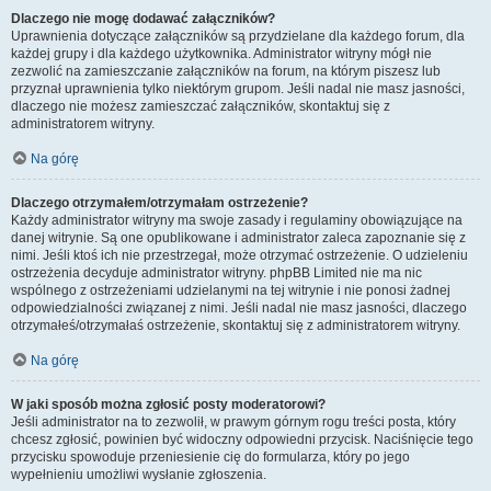
Dlaczego nie mogę dodawać załączników?
Uprawnienia dotyczące załączników są przydzielane dla każdego forum, dla
każdej grupy i dla każdego użytkownika. Administrator witryny mógł nie
zezwolić na zamieszczanie załączników na forum, na którym piszesz lub
przyznał uprawnienia tylko niektórym grupom. Jeśli nadal nie masz jasności,
dlaczego nie możesz zamieszczać załączników, skontaktuj się z
administratorem witryny.
Na górę
Dlaczego otrzymałem/otrzymałam ostrzeżenie?
Każdy administrator witryny ma swoje zasady i regulaminy obowiązujące na
danej witrynie. Są one opublikowane i administrator zaleca zapoznanie się z
nimi. Jeśli ktoś ich nie przestrzegał, może otrzymać ostrzeżenie. O udzieleniu
ostrzeżenia decyduje administrator witryny. phpBB Limited nie ma nic
wspólnego z ostrzeżeniami udzielanymi na tej witrynie i nie ponosi żadnej
odpowiedzialności związanej z nimi. Jeśli nadal nie masz jasności, dlaczego
otrzymałeś/otrzymałaś ostrzeżenie, skontaktuj się z administratorem witryny.
Na górę
W jaki sposób można zgłosić posty moderatorowi?
Jeśli administrator na to zezwolił, w prawym górnym rogu treści posta, który
chcesz zgłosić, powinien być widoczny odpowiedni przycisk. Naciśnięcie tego
przycisku spowoduje przeniesienie cię do formularza, który po jego
wypełnieniu umożliwi wysłanie zgłoszenia.