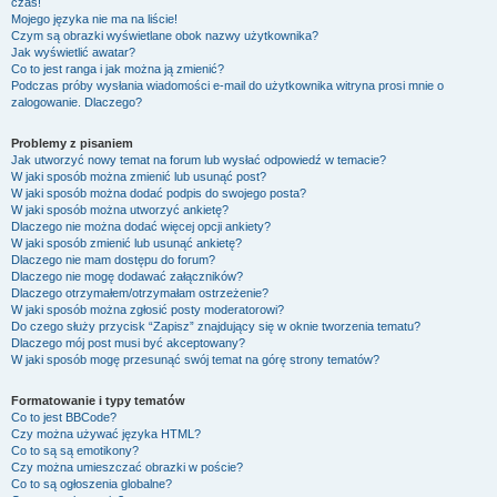
czas!
Mojego języka nie ma na liście!
Czym są obrazki wyświetlane obok nazwy użytkownika?
Jak wyświetlić awatar?
Co to jest ranga i jak można ją zmienić?
Podczas próby wysłania wiadomości e-mail do użytkownika witryna prosi mnie o
zalogowanie. Dlaczego?
Problemy z pisaniem
Jak utworzyć nowy temat na forum lub wysłać odpowiedź w temacie?
W jaki sposób można zmienić lub usunąć post?
W jaki sposób można dodać podpis do swojego posta?
W jaki sposób można utworzyć ankietę?
Dlaczego nie można dodać więcej opcji ankiety?
W jaki sposób zmienić lub usunąć ankietę?
Dlaczego nie mam dostępu do forum?
Dlaczego nie mogę dodawać załączników?
Dlaczego otrzymałem/otrzymałam ostrzeżenie?
W jaki sposób można zgłosić posty moderatorowi?
Do czego służy przycisk “Zapisz” znajdujący się w oknie tworzenia tematu?
Dlaczego mój post musi być akceptowany?
W jaki sposób mogę przesunąć swój temat na górę strony tematów?
Formatowanie i typy tematów
Co to jest BBCode?
Czy można używać języka HTML?
Co to są są emotikony?
Czy można umieszczać obrazki w poście?
Co to są ogłoszenia globalne?