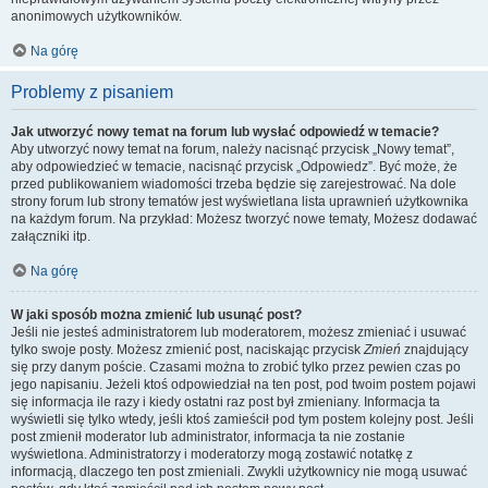
anonimowych użytkowników.
Na górę
Problemy z pisaniem
Jak utworzyć nowy temat na forum lub wysłać odpowiedź w temacie?
Aby utworzyć nowy temat na forum, należy nacisnąć przycisk „Nowy temat”,
aby odpowiedzieć w temacie, nacisnąć przycisk „Odpowiedz”. Być może, że
przed publikowaniem wiadomości trzeba będzie się zarejestrować. Na dole
strony forum lub strony tematów jest wyświetlana lista uprawnień użytkownika
na każdym forum. Na przykład: Możesz tworzyć nowe tematy, Możesz dodawać
załączniki itp.
Na górę
W jaki sposób można zmienić lub usunąć post?
Jeśli nie jesteś administratorem lub moderatorem, możesz zmieniać i usuwać
tylko swoje posty. Możesz zmienić post, naciskając przycisk
Zmień
znajdujący
się przy danym poście. Czasami można to zrobić tylko przez pewien czas po
jego napisaniu. Jeżeli ktoś odpowiedział na ten post, pod twoim postem pojawi
się informacja ile razy i kiedy ostatni raz post był zmieniany. Informacja ta
wyświetli się tylko wtedy, jeśli ktoś zamieścił pod tym postem kolejny post. Jeśli
post zmienił moderator lub administrator, informacja ta nie zostanie
wyświetlona. Administratorzy i moderatorzy mogą zostawić notatkę z
informacją, dlaczego ten post zmieniali. Zwykli użytkownicy nie mogą usuwać