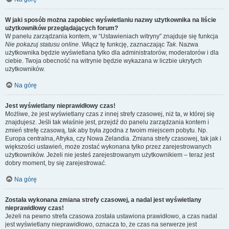
W jaki sposób można zapobiec wyświetlaniu nazwy użytkownika na liście
użytkowników przeglądających forum?
W panelu zarządzania kontem, w “Ustawieniach witryny” znajduje się funkcja
Nie pokazuj statusu online
. Włącz tę funkcję, zaznaczając
Tak
. Nazwa
użytkownika będzie wyświetlana tylko dla administratorów, moderatorów i dla
ciebie. Twoja obecność na witrynie będzie wykazana w liczbie ukrytych
użytkowników.
Na górę
Jest wyświetlany nieprawidłowy czas!
Możliwe, że jest wyświetlany czas z innej strefy czasowej, niż ta, w której się
znajdujesz. Jeśli tak właśnie jest, przejdź do panelu zarządzania kontem i
zmień strefę czasową, tak aby była zgodna z twoim miejscem pobytu. Np.
Europa centralna, Afryka, czy Nowa Zelandia. Zmiana strefy czasowej, tak jak i
większości ustawień, może zostać wykonana tylko przez zarejestrowanych
użytkowników. Jeżeli nie jesteś zarejestrowanym użytkownikiem – teraz jest
dobry moment, by się zarejestrować.
Na górę
Została wykonana zmiana strefy czasowej, a nadal jest wyświetlany
nieprawidłowy czas!
Jeżeli na pewno strefa czasowa została ustawiona prawidłowo, a czas nadal
jest wyświetlany nieprawidłowo, oznacza to, że czas na serwerze jest