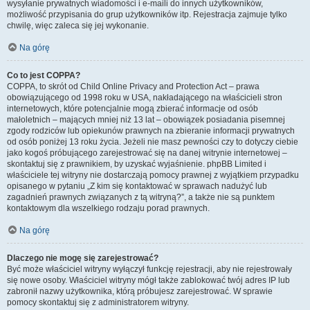
wysyłanie prywatnych wiadomości i e-maili do innych użytkowników,
możliwość przypisania do grup użytkowników itp. Rejestracja zajmuje tylko
chwilę, więc zaleca się jej wykonanie.
Na górę
Co to jest COPPA?
COPPA, to skrót od Child Online Privacy and Protection Act – prawa
obowiązującego od 1998 roku w USA, nakładającego na właścicieli stron
internetowych, które potencjalnie mogą zbierać informacje od osób
małoletnich – mających mniej niż 13 lat – obowiązek posiadania pisemnej
zgody rodziców lub opiekunów prawnych na zbieranie informacji prywatnych
od osób poniżej 13 roku życia. Jeżeli nie masz pewności czy to dotyczy ciebie
jako kogoś próbującego zarejestrować się na danej witrynie internetowej –
skontaktuj się z prawnikiem, by uzyskać wyjaśnienie. phpBB Limited i
właściciele tej witryny nie dostarczają pomocy prawnej z wyjątkiem przypadku
opisanego w pytaniu „Z kim się kontaktować w sprawach nadużyć lub
zagadnień prawnych związanych z tą witryną?”, a także nie są punktem
kontaktowym dla wszelkiego rodzaju porad prawnych.
Na górę
Dlaczego nie mogę się zarejestrować?
Być może właściciel witryny wyłączył funkcję rejestracji, aby nie rejestrowały
się nowe osoby. Właściciel witryny mógł także zablokować twój adres IP lub
zabronił nazwy użytkownika, którą próbujesz zarejestrować. W sprawie
pomocy skontaktuj się z administratorem witryny.