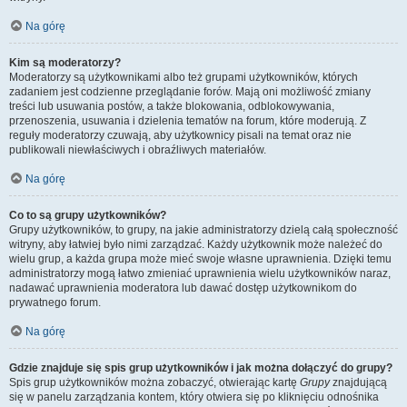
Na górę
Kim są moderatorzy?
Moderatorzy są użytkownikami albo też grupami użytkowników, których
zadaniem jest codzienne przeglądanie forów. Mają oni możliwość zmiany
treści lub usuwania postów, a także blokowania, odblokowywania,
przenoszenia, usuwania i dzielenia tematów na forum, które moderują. Z
reguły moderatorzy czuwają, aby użytkownicy pisali na temat oraz nie
publikowali niewłaściwych i obraźliwych materiałów.
Na górę
Co to są grupy użytkowników?
Grupy użytkowników, to grupy, na jakie administratorzy dzielą całą społeczność
witryny, aby łatwiej było nimi zarządzać. Każdy użytkownik może należeć do
wielu grup, a każda grupa może mieć swoje własne uprawnienia. Dzięki temu
administratorzy mogą łatwo zmieniać uprawnienia wielu użytkowników naraz,
nadawać uprawnienia moderatora lub dawać dostęp użytkownikom do
prywatnego forum.
Na górę
Gdzie znajduje się spis grup użytkowników i jak można dołączyć do grupy?
Spis grup użytkowników można zobaczyć, otwierając kartę
Grupy
znajdującą
się w panelu zarządzania kontem, który otwiera się po kliknięciu odnośnika