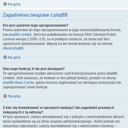
Na górę
Zagadnienia związane z phpBB
Kto jest autorem tego oprogramowania?
Prawa autorskie do tego oprogramowania w jego niezmodyfikowanej formie,
ma
phpBB Limited
. Jest ono publikowane na licencji GNU General Public
License wersja 2 (GPL-2.0), co w praktyce oznacza, że może być bez
ograniczeń dystrybuowane. Więcej na ten temat dowiesz się na stronie
About phpBB
.
Na górę
Dlaczego funkcja X nie jest dostępna?
To oprogramowanie zostało stworzone i jest licencjonowane przez phpBB
Limited. Jeśli uważasz, że brakuje w nim jakiejś funkcji, przejdź na stronę
phpBB Ideas Centre
, gdzie możesz zagłosować na istniejące propozycje lub
zaproponować nowe funkcje.
Na górę
Z kim się kontaktować w sprawach nadużyć lub zagadnień prawnych
związanych z tą witryną?
W tych sprawach, należy skontaktować się z jednym z administratorów, których
dane wyświetlone są na liście zespołu administracyjnego. Jeżeli jednak nie
otrzymasz odpowiedzi, należy skontaktować się z właścicielem domeny –