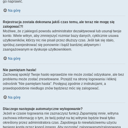
go naprawić.
Na górę
Rejestracja została dokonana jakiś czas temu, ale teraz nie mogę się
zalogować?!
Możliwe, że z jakiegoś powodu administrator dezaktywował lub usunął twoje
konto. Wiele witryn, aby zmniejszyć rozmiar bazy danych, cyklicznie usuwa
użytkowników, którzy nic nie pisali przez dłuższy czas. Jeśli tak się stało,
spróbuj zarejestrować się ponownie i bądź bardziej aktywnym i
zaangażowanym w dyskusje użytkownikiem.
Na górę
Nie pamiętam hasła!
Zachowaj spokój! Twoje hasło wprawdzie nie może zostać odzyskane, ale bez
problemu może zostać zresetowane. Przejdź na stronę logowania i kliknij
odnośnik “Nie pamiętam hasła”. Postępuj zgodnie z instrukcjami, a
prawdopodobnie niedługo znów będziesz móc się zalogować.
Na górę
Dlaczego następuje automatyczne wylogowanie?
Jeżeli w czasie logowania nie zaznaczysz funkcji
Zapamiętaj mnie
, witryna
zachowa informację o tym, że twój pobyt na tej witrynie będzie trwał tylko
określony przez administratora czas. Zapobiega to niewłaściwemu użyciu
twojego konta przez kogoś innego. Aby pozostać zalogowanym/zalogowaną,