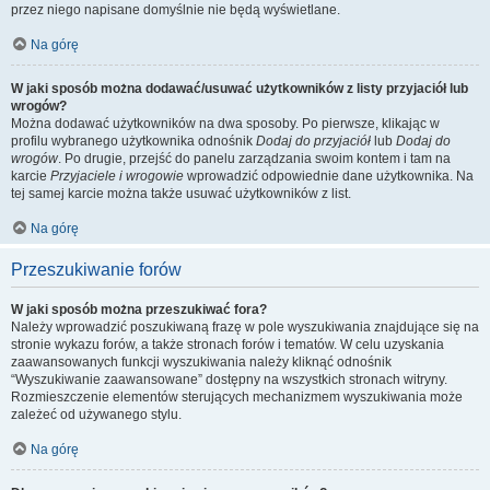
przez niego napisane domyślnie nie będą wyświetlane.
Na górę
W jaki sposób można dodawać/usuwać użytkowników z listy przyjaciół lub
wrogów?
Można dodawać użytkowników na dwa sposoby. Po pierwsze, klikając w
profilu wybranego użytkownika odnośnik
Dodaj do przyjaciół
lub
Dodaj do
wrogów
. Po drugie, przejść do panelu zarządzania swoim kontem i tam na
karcie
Przyjaciele i wrogowie
wprowadzić odpowiednie dane użytkownika. Na
tej samej karcie można także usuwać użytkowników z list.
Na górę
Przeszukiwanie forów
W jaki sposób można przeszukiwać fora?
Należy wprowadzić poszukiwaną frazę w pole wyszukiwania znajdujące się na
stronie wykazu forów, a także stronach forów i tematów. W celu uzyskania
zaawansowanych funkcji wyszukiwania należy kliknąć odnośnik
“Wyszukiwanie zaawansowane” dostępny na wszystkich stronach witryny.
Rozmieszczenie elementów sterujących mechanizmem wyszukiwania może
zależeć od używanego stylu.
Na górę