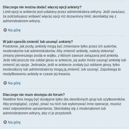
Dlaczego nie można dodać więcej opcji ankiety?
Limit opcji w ankiecie jest ustalany przez administratora witryny. Jeśli uważasz,
że potrzebujesz wstawić więcej opcji niż dozwolony limit, skontaktuj się z
administratorem witryny.
Na górę
W jaki sposób zmienić lub usunąć ankietę?
Podobnie, jak posty, ankiety mogą być zmieniane tylko przez ich autorów,
moderatorów lub administratorów. Aby zmienić ankietę, należy dokonać
zmiany pierwszego posta w wątku, z którym zawsze związana jest ankieta.
Jeśli nikt jeszcze nie oddał głosu w ankiecie, jej autor może usunąć ankietę lub
zmienić jej opcje. Jednakże, jeśli w ankiecie zostały już oddane głosy, tylko
moderatorzy lub administratorzy mogą ją zmienić, lub usunąć. Zapobiega to
modyfikowaniu ankiety w czasie jej trwania.
Na górę
Dlaczego nie mam dostępu do forum?
Niektóre fora mogą być dostępne tylko dla określonych grup lub użytkowników.
Aby przeglądać, czytać, pisać na nich lub wykonywać inne operacje, musisz
mieć odpowiednie uprawnienia. Skontaktuj się z moderatorem lub
administratorem witryny, aby ci je przydzielił.
Na górę