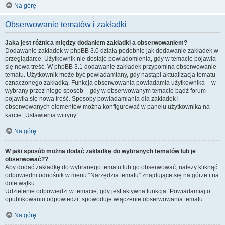
Na górę
Obserwowanie tematów i zakładki
Jaka jest różnica między dodaniem zakładki a obserwowaniem?
Dodawanie zakładek w phpBB 3.0 działa podobnie jak dodawanie zakładek w
przeglądarce. Użytkownik nie dostaje powiadomienia, gdy w temacie pojawia
się nowa treść. W phpBB 3.1 dodawanie zakładek przypomina obserwowanie
tematu. Użytkownik może być powiadamiany, gdy nastąpi aktualizacja tematu
oznaczonego zakładką. Funkcja obserwowania powiadamia użytkownika – w
wybrany przez niego sposób – gdy w obserwowanym temacie bądź forum
pojawiła się nowa treść. Sposoby powiadamiania dla zakładek i
obserwowanych elementów można konfigurować w panelu użytkownika na
karcie „Ustawienia witryny”.
Na górę
W jaki sposób można dodać zakładkę do wybranych tematów lub je
obserwować??
Aby dodać zakładkę do wybranego tematu lub go obserwować, należy kliknąć
odpowiedni odnośnik w menu “Narzędzia tematu” znajdujące się na górze i na
dole wątku.
Udzielenie odpowiedzi w temacie, gdy jest aktywna funkcja “Powiadamiaj o
opublikowaniu odpowiedzi” spowoduje włączenie obserwowania tematu.
Na górę