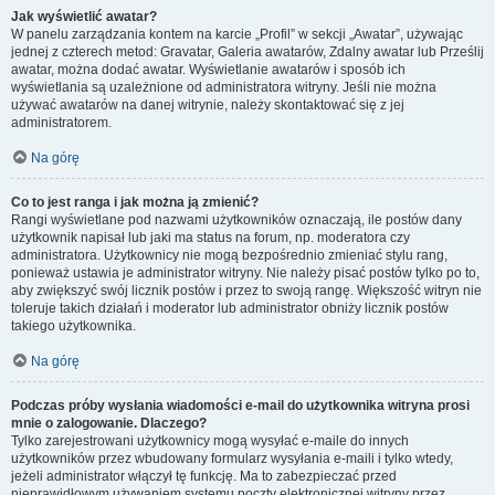
Jak wyświetlić awatar?
W panelu zarządzania kontem na karcie „Profil” w sekcji „Awatar”, używając
jednej z czterech metod: Gravatar, Galeria awatarów, Zdalny awatar lub Prześlij
awatar, można dodać awatar. Wyświetlanie awatarów i sposób ich
wyświetlania są uzależnione od administratora witryny. Jeśli nie można
używać awatarów na danej witrynie, należy skontaktować się z jej
administratorem.
Na górę
Co to jest ranga i jak można ją zmienić?
Rangi wyświetlane pod nazwami użytkowników oznaczają, ile postów dany
użytkownik napisał lub jaki ma status na forum, np. moderatora czy
administratora. Użytkownicy nie mogą bezpośrednio zmieniać stylu rang,
ponieważ ustawia je administrator witryny. Nie należy pisać postów tylko po to,
aby zwiększyć swój licznik postów i przez to swoją rangę. Większość witryn nie
toleruje takich działań i moderator lub administrator obniży licznik postów
takiego użytkownika.
Na górę
Podczas próby wysłania wiadomości e-mail do użytkownika witryna prosi
mnie o zalogowanie. Dlaczego?
Tylko zarejestrowani użytkownicy mogą wysyłać e-maile do innych
użytkowników przez wbudowany formularz wysyłania e-maili i tylko wtedy,
jeżeli administrator włączył tę funkcję. Ma to zabezpieczać przed
nieprawidłowym używaniem systemu poczty elektronicznej witryny przez