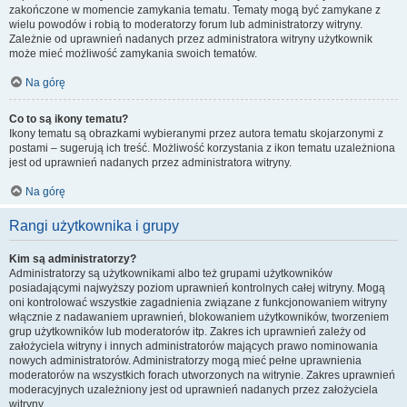
zakończone w momencie zamykania tematu. Tematy mogą być zamykane z
wielu powodów i robią to moderatorzy forum lub administratorzy witryny.
Zależnie od uprawnień nadanych przez administratora witryny użytkownik
może mieć możliwość zamykania swoich tematów.
Na górę
Co to są ikony tematu?
Ikony tematu są obrazkami wybieranymi przez autora tematu skojarzonymi z
postami – sugerują ich treść. Możliwość korzystania z ikon tematu uzależniona
jest od uprawnień nadanych przez administratora witryny.
Na górę
Rangi użytkownika i grupy
Kim są administratorzy?
Administratorzy są użytkownikami albo też grupami użytkowników
posiadającymi najwyższy poziom uprawnień kontrolnych całej witryny. Mogą
oni kontrolować wszystkie zagadnienia związane z funkcjonowaniem witryny
włącznie z nadawaniem uprawnień, blokowaniem użytkowników, tworzeniem
grup użytkowników lub moderatorów itp. Zakres ich uprawnień zależy od
założyciela witryny i innych administratorów mających prawo nominowania
nowych administratorów. Administratorzy mogą mieć pełne uprawnienia
moderatorów na wszystkich forach utworzonych na witrynie. Zakres uprawnień
moderacyjnych uzależniony jest od uprawnień nadanych przez założyciela
witryny.