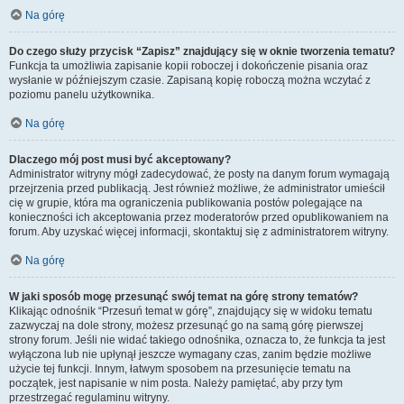
Na górę
Do czego służy przycisk “Zapisz” znajdujący się w oknie tworzenia tematu?
Funkcja ta umożliwia zapisanie kopii roboczej i dokończenie pisania oraz
wysłanie w późniejszym czasie. Zapisaną kopię roboczą można wczytać z
poziomu panelu użytkownika.
Na górę
Dlaczego mój post musi być akceptowany?
Administrator witryny mógł zadecydować, że posty na danym forum wymagają
przejrzenia przed publikacją. Jest również możliwe, że administrator umieścił
cię w grupie, która ma ograniczenia publikowania postów polegające na
konieczności ich akceptowania przez moderatorów przed opublikowaniem na
forum. Aby uzyskać więcej informacji, skontaktuj się z administratorem witryny.
Na górę
W jaki sposób mogę przesunąć swój temat na górę strony tematów?
Klikając odnośnik “Przesuń temat w górę”, znajdujący się w widoku tematu
zazwyczaj na dole strony, możesz przesunąć go na samą górę pierwszej
strony forum. Jeśli nie widać takiego odnośnika, oznacza to, że funkcja ta jest
wyłączona lub nie upłynął jeszcze wymagany czas, zanim będzie możliwe
użycie tej funkcji. Innym, łatwym sposobem na przesunięcie tematu na
początek, jest napisanie w nim posta. Należy pamiętać, aby przy tym
przestrzegać regulaminu witryny.