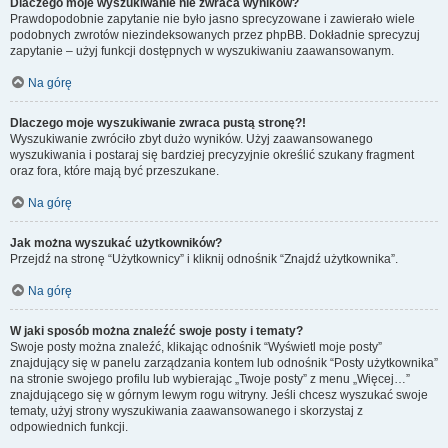
Dlaczego moje wyszukiwanie nie zwraca wyników?
Prawdopodobnie zapytanie nie było jasno sprecyzowane i zawierało wiele
podobnych zwrotów niezindeksowanych przez phpBB. Dokładnie sprecyzuj
zapytanie – użyj funkcji dostępnych w wyszukiwaniu zaawansowanym.
Na górę
Dlaczego moje wyszukiwanie zwraca pustą stronę?!
Wyszukiwanie zwróciło zbyt dużo wyników. Użyj zaawansowanego
wyszukiwania i postaraj się bardziej precyzyjnie określić szukany fragment
oraz fora, które mają być przeszukane.
Na górę
Jak można wyszukać użytkowników?
Przejdź na stronę “Użytkownicy” i kliknij odnośnik “Znajdź użytkownika”.
Na górę
W jaki sposób można znaleźć swoje posty i tematy?
Swoje posty można znaleźć, klikając odnośnik “Wyświetl moje posty”
znajdujący się w panelu zarządzania kontem lub odnośnik “Posty użytkownika”
na stronie swojego profilu lub wybierając „Twoje posty” z menu „Więcej…”
znajdującego się w górnym lewym rogu witryny. Jeśli chcesz wyszukać swoje
tematy, użyj strony wyszukiwania zaawansowanego i skorzystaj z
odpowiednich funkcji.