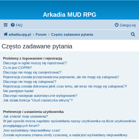
Arkadia MUD RPG
FAQ
Zaloguj się
S
arkadia.rpg.pl
Forum
Często zadawane pytania
z
Często zadawane pytania
u
k
Problemy z logowaniem i rejestracją
Dlaczego w ogóle muszę się rejestrować?
a
Co to jest COPPA?
j
Dlaczego nie mogę się zarejestrować?
Rejestracja została przeprowadzona poprawnie, ale nie mogę się zalogować!
Dlaczego nie mogę się zalogować?
Rejestracja została dokonana jakiś czas temu, ale teraz nie mogę się zalogować?!
Nie pamiętam hasła!
Dlaczego następuje automatyczne wylogowanie?
Jak działa funkcja “Usuń ciasteczka witryny”?
Preferencje i ustawienia użytkownika
Jak zmienić moje ustawienia?
W jaki sposób można zapobiec wyświetlaniu nazwy użytkownika na liście użytkowników
przeglądających forum?
Jest wyświetlany nieprawidłowy czas!
Została wykonana zmiana strefy czasowej, a nadal jest wyświetlany nieprawidłowy