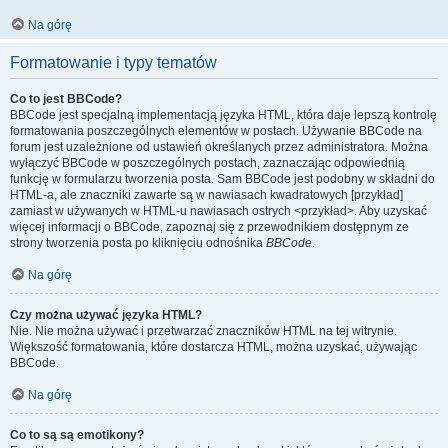
Na górę
Formatowanie i typy tematów
Co to jest BBCode?
BBCode jest specjalną implementacją języka HTML, która daje lepszą kontrolę
formatowania poszczególnych elementów w postach. Używanie BBCode na
forum jest uzależnione od ustawień określanych przez administratora. Można
wyłączyć BBCode w poszczególnych postach, zaznaczając odpowiednią
funkcję w formularzu tworzenia posta. Sam BBCode jest podobny w składni do
HTML-a, ale znaczniki zawarte są w nawiasach kwadratowych [przykład]
zamiast w używanych w HTML-u nawiasach ostrych <przykład>. Aby uzyskać
więcej informacji o BBCode, zapoznaj się z przewodnikiem dostępnym ze
strony tworzenia posta po kliknięciu odnośnika
BBCode
.
Na górę
Czy można używać języka HTML?
Nie. Nie można używać i przetwarzać znaczników HTML na tej witrynie.
Większość formatowania, które dostarcza HTML, można uzyskać, używając
BBCode.
Na górę
Co to są są emotikony?