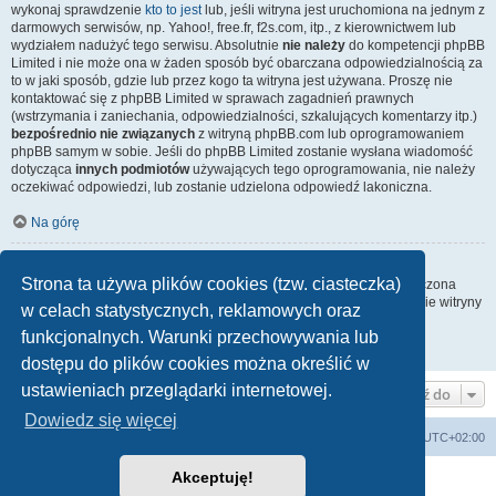
wykonaj sprawdzenie
kto to jest
lub, jeśli witryna jest uruchomiona na jednym z
darmowych serwisów, np. Yahoo!, free.fr, f2s.com, itp., z kierownictwem lub
wydziałem nadużyć tego serwisu. Absolutnie
nie należy
do kompetencji phpBB
Limited i nie może ona w żaden sposób być obarczana odpowiedzialnością za
to w jaki sposób, gdzie lub przez kogo ta witryna jest używana. Proszę nie
kontaktować się z phpBB Limited w sprawach zagadnień prawnych
(wstrzymania i zaniechania, odpowiedzialności, szkalujących komentarzy itp.)
bezpośrednio nie związanych
z witryną phpBB.com lub oprogramowaniem
phpBB samym w sobie. Jeśli do phpBB Limited zostanie wysłana wiadomość
dotycząca
innych podmiotów
używających tego oprogramowania, nie należy
oczekiwać odpowiedzi, lub zostanie udzielona odpowiedź lakoniczna.
Na górę
Jak nawiązać kontakt z administratorem witryny?
Strona ta używa plików cookies (tzw. ciasteczka)
Wszyscy użytkownicy witryny mogą używać – jeśli funkcja ta jest włączona
przez administratora witryny – formularza „Kontakt z nami”. Członkowie witryny
w celach statystycznych, reklamowych oraz
mogą także używać odnośnika „Zespół administracyjny”.
funkcjonalnych. Warunki przechowywania lub
Na górę
dostępu do plików cookies można określić w
ustawieniach przeglądarki internetowej.
Przejdź do
Dowiedz się więcej
arkadia.rpg.pl
Forum
Strefa czasowa
UTC+02:00
Akceptuję!
Technologię dostarcza
phpBB
® Forum Software © phpBB Limited