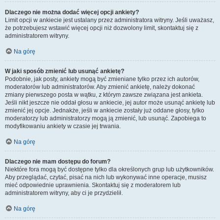
Dlaczego nie można dodać więcej opcji ankiety?
Limit opcji w ankiecie jest ustalany przez administratora witryny. Jeśli uważasz,
że potrzebujesz wstawić więcej opcji niż dozwolony limit, skontaktuj się z
administratorem witryny.
Na górę
W jaki sposób zmienić lub usunąć ankietę?
Podobnie, jak posty, ankiety mogą być zmieniane tylko przez ich autorów,
moderatorów lub administratorów. Aby zmienić ankietę, należy dokonać
zmiany pierwszego posta w wątku, z którym zawsze związana jest ankieta.
Jeśli nikt jeszcze nie oddał głosu w ankiecie, jej autor może usunąć ankietę lub
zmienić jej opcje. Jednakże, jeśli w ankiecie zostały już oddane głosy, tylko
moderatorzy lub administratorzy mogą ją zmienić, lub usunąć. Zapobiega to
modyfikowaniu ankiety w czasie jej trwania.
Na górę
Dlaczego nie mam dostępu do forum?
Niektóre fora mogą być dostępne tylko dla określonych grup lub użytkowników.
Aby przeglądać, czytać, pisać na nich lub wykonywać inne operacje, musisz
mieć odpowiednie uprawnienia. Skontaktuj się z moderatorem lub
administratorem witryny, aby ci je przydzielił.
Na górę