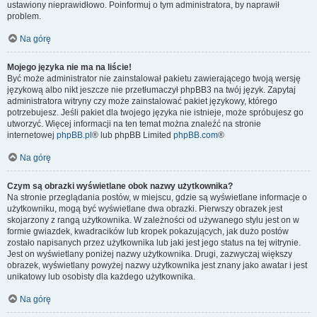
ustawiony nieprawidłowo. Poinformuj o tym administratora, by naprawił
problem.
Na górę
Mojego języka nie ma na liście!
Być może administrator nie zainstalował pakietu zawierającego twoją wersję
językową albo nikt jeszcze nie przetłumaczył phpBB3 na twój język. Zapytaj
administratora witryny czy może zainstalować pakiet językowy, którego
potrzebujesz. Jeśli pakiet dla twojego języka nie istnieje, może spróbujesz go
utworzyć. Więcej informacji na ten temat można znaleźć na stronie
internetowej
phpBB.pl
® lub phpBB Limited
phpBB.com
®
Na górę
Czym są obrazki wyświetlane obok nazwy użytkownika?
Na stronie przeglądania postów, w miejscu, gdzie są wyświetlane informacje o
użytkowniku, mogą być wyświetlane dwa obrazki. Pierwszy obrazek jest
skojarzony z rangą użytkownika. W zależności od używanego stylu jest on w
formie gwiazdek, kwadracików lub kropek pokazujących, jak dużo postów
zostało napisanych przez użytkownika lub jaki jest jego status na tej witrynie.
Jest on wyświetlany poniżej nazwy użytkownika. Drugi, zazwyczaj większy
obrazek, wyświetlany powyżej nazwy użytkownika jest znany jako awatar i jest
unikatowy lub osobisty dla każdego użytkownika.
Na górę