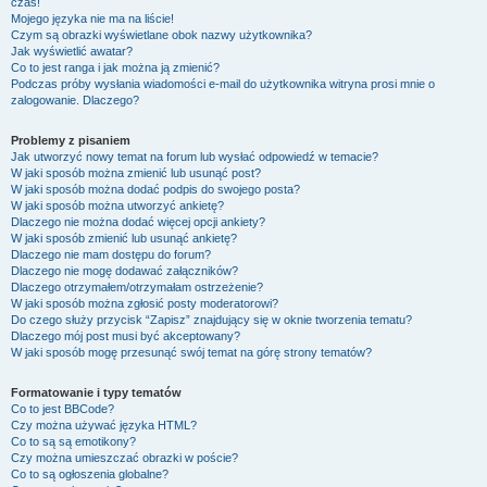
czas!
Mojego języka nie ma na liście!
Czym są obrazki wyświetlane obok nazwy użytkownika?
Jak wyświetlić awatar?
Co to jest ranga i jak można ją zmienić?
Podczas próby wysłania wiadomości e-mail do użytkownika witryna prosi mnie o
zalogowanie. Dlaczego?
Problemy z pisaniem
Jak utworzyć nowy temat na forum lub wysłać odpowiedź w temacie?
W jaki sposób można zmienić lub usunąć post?
W jaki sposób można dodać podpis do swojego posta?
W jaki sposób można utworzyć ankietę?
Dlaczego nie można dodać więcej opcji ankiety?
W jaki sposób zmienić lub usunąć ankietę?
Dlaczego nie mam dostępu do forum?
Dlaczego nie mogę dodawać załączników?
Dlaczego otrzymałem/otrzymałam ostrzeżenie?
W jaki sposób można zgłosić posty moderatorowi?
Do czego służy przycisk “Zapisz” znajdujący się w oknie tworzenia tematu?
Dlaczego mój post musi być akceptowany?
W jaki sposób mogę przesunąć swój temat na górę strony tematów?
Formatowanie i typy tematów
Co to jest BBCode?
Czy można używać języka HTML?
Co to są są emotikony?
Czy można umieszczać obrazki w poście?
Co to są ogłoszenia globalne?