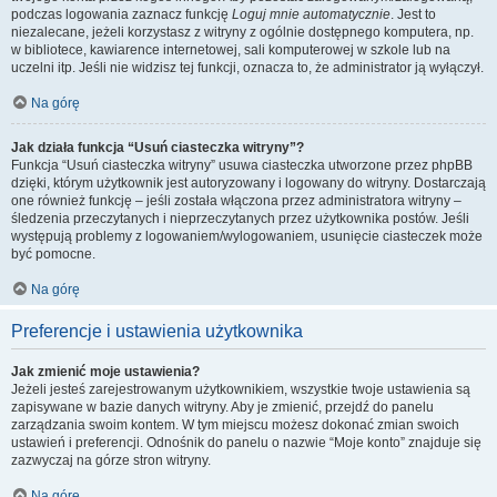
podczas logowania zaznacz funkcję
Loguj mnie automatycznie
. Jest to
niezalecane, jeżeli korzystasz z witryny z ogólnie dostępnego komputera, np.
w bibliotece, kawiarence internetowej, sali komputerowej w szkole lub na
uczelni itp. Jeśli nie widzisz tej funkcji, oznacza to, że administrator ją wyłączył.
Na górę
Jak działa funkcja “Usuń ciasteczka witryny”?
Funkcja “Usuń ciasteczka witryny” usuwa ciasteczka utworzone przez phpBB
dzięki, którym użytkownik jest autoryzowany i logowany do witryny. Dostarczają
one również funkcję – jeśli została włączona przez administratora witryny –
śledzenia przeczytanych i nieprzeczytanych przez użytkownika postów. Jeśli
występują problemy z logowaniem/wylogowaniem, usunięcie ciasteczek może
być pomocne.
Na górę
Preferencje i ustawienia użytkownika
Jak zmienić moje ustawienia?
Jeżeli jesteś zarejestrowanym użytkownikiem, wszystkie twoje ustawienia są
zapisywane w bazie danych witryny. Aby je zmienić, przejdź do panelu
zarządzania swoim kontem. W tym miejscu możesz dokonać zmian swoich
ustawień i preferencji. Odnośnik do panelu o nazwie “Moje konto” znajduje się
zazwyczaj na górze stron witryny.
Na górę