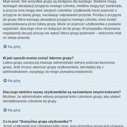
Moje konto
. Nie wszystkie grupy są dostępne dla każdego. Niektóre mogą
wymagać akceptacji przyjęcia nowego członka, niektóre mogą być zamknięte,
a jeszcze inne mogą mieć ukrytych członków. Użytkownik może poprosić o
przyjęcie do danej grupy, naciskając odpowiedni przycisk. Prośba o przyjęcie
do grupy, która wymaga akceptacji przyjęcia nowego członka, musi zostać
zaakceptowana przez lidera grupy. Może on poprosić użytkownika o podanie
wyjaśnień, dlaczego chce on dołączyć do tej grupy. W przypadku otrzymania
negatywnej decyzji proszę nie nękać lidera grupy pytaniami – widocznie miał
on swoje powody.
Na górę
W jaki sposób można zostać liderem grupy?
Lidera grupy zazwyczaj mianuje administrator witryny podczas tworzenia
grupy. Jeśli chcesz utworzyć grupę użytkowników, skontaktuj się z
administratorem, wysyłając do niego prywatną wiadomość.
Na górę
Dlaczego niektóre nazwy użytkowników są wyświetlane innymi kolorami?
Możliwe, że administrator witryny przypisał kolor członkom grupy, aby ułatwić
identyfikowanie członków tej grupy.
Na górę
Co to jest “Domyślna grupa użytkownika”?
Jeżeli użytkownik jest członkiem kilku grup, jego domyślna grupa jest używana