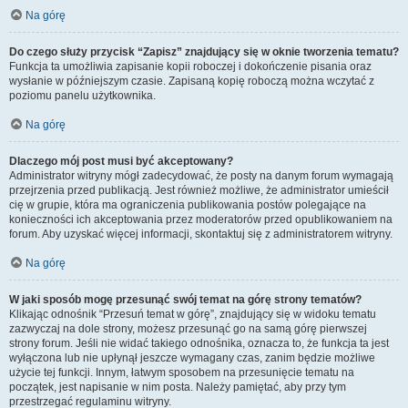
Na górę
Do czego służy przycisk “Zapisz” znajdujący się w oknie tworzenia tematu?
Funkcja ta umożliwia zapisanie kopii roboczej i dokończenie pisania oraz
wysłanie w późniejszym czasie. Zapisaną kopię roboczą można wczytać z
poziomu panelu użytkownika.
Na górę
Dlaczego mój post musi być akceptowany?
Administrator witryny mógł zadecydować, że posty na danym forum wymagają
przejrzenia przed publikacją. Jest również możliwe, że administrator umieścił
cię w grupie, która ma ograniczenia publikowania postów polegające na
konieczności ich akceptowania przez moderatorów przed opublikowaniem na
forum. Aby uzyskać więcej informacji, skontaktuj się z administratorem witryny.
Na górę
W jaki sposób mogę przesunąć swój temat na górę strony tematów?
Klikając odnośnik “Przesuń temat w górę”, znajdujący się w widoku tematu
zazwyczaj na dole strony, możesz przesunąć go na samą górę pierwszej
strony forum. Jeśli nie widać takiego odnośnika, oznacza to, że funkcja ta jest
wyłączona lub nie upłynął jeszcze wymagany czas, zanim będzie możliwe
użycie tej funkcji. Innym, łatwym sposobem na przesunięcie tematu na
początek, jest napisanie w nim posta. Należy pamiętać, aby przy tym
przestrzegać regulaminu witryny.