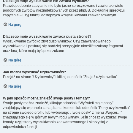
Dlaczego moje wyszukiwanie nie zwraca wyników?
Prawdopodobnie zapytanie nie było jasno sprecyzowane i zawierało wiele
podobnych zwrotów niezindeksowanych przez phpBB. Dokładnie sprecyzuj
zapytanie – użyj funkcji dostępnych w wyszukiwaniu zaawansowanym.
Na górę
Dlaczego moje wyszukiwanie zwraca pustą stronę?!
Wyszukiwanie zwróciło zbyt dużo wyników. Użyj zaawansowanego
wyszukiwania i postaraj się bardziej precyzyjnie określić szukany fragment
oraz fora, które mają być przeszukane.
Na górę
Jak można wyszukać użytkowników?
Przejdź na stronę “Użytkownicy” i kliknij odnośnik “Znajdź użytkownika”.
Na górę
W jaki sposób można znaleźć swoje posty i tematy?
Swoje posty można znaleźć, klikając odnośnik “Wyświetl moje posty”
znajdujący się w panelu zarządzania kontem lub odnośnik “Posty użytkownika”
na stronie swojego profilu lub wybierając „Twoje posty” z menu „Więcej…”
znajdującego się w górnym lewym rogu witryny. Jeśli chcesz wyszukać swoje
tematy, użyj strony wyszukiwania zaawansowanego i skorzystaj z
odpowiednich funkcji.