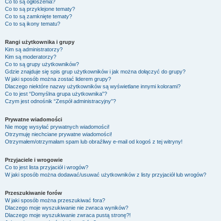
Co to są ogłoszenia?
Co to są przyklejone tematy?
Co to są zamknięte tematy?
Co to są ikony tematu?
Rangi użytkownika i grupy
Kim są administratorzy?
Kim są moderatorzy?
Co to są grupy użytkowników?
Gdzie znajduje się spis grup użytkowników i jak można dołączyć do grupy?
W jaki sposób można zostać liderem grupy?
Dlaczego niektóre nazwy użytkowników są wyświetlane innymi kolorami?
Co to jest “Domyślna grupa użytkownika”?
Czym jest odnośnik “Zespół administracyjny”?
Prywatne wiadomości
Nie mogę wysyłać prywatnych wiadomości!
Otrzymuję niechciane prywatne wiadomości!
Otrzymałem/otrzymałam spam lub obraźliwy e-mail od kogoś z tej witryny!
Przyjaciele i wrogowie
Co to jest lista przyjaciół i wrogów?
W jaki sposób można dodawać/usuwać użytkowników z listy przyjaciół lub wrogów?
Przeszukiwanie forów
W jaki sposób można przeszukiwać fora?
Dlaczego moje wyszukiwanie nie zwraca wyników?
Dlaczego moje wyszukiwanie zwraca pustą stronę?!