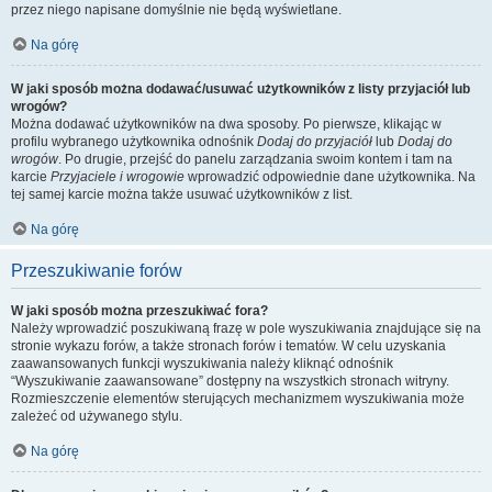
przez niego napisane domyślnie nie będą wyświetlane.
Na górę
W jaki sposób można dodawać/usuwać użytkowników z listy przyjaciół lub
wrogów?
Można dodawać użytkowników na dwa sposoby. Po pierwsze, klikając w
profilu wybranego użytkownika odnośnik
Dodaj do przyjaciół
lub
Dodaj do
wrogów
. Po drugie, przejść do panelu zarządzania swoim kontem i tam na
karcie
Przyjaciele i wrogowie
wprowadzić odpowiednie dane użytkownika. Na
tej samej karcie można także usuwać użytkowników z list.
Na górę
Przeszukiwanie forów
W jaki sposób można przeszukiwać fora?
Należy wprowadzić poszukiwaną frazę w pole wyszukiwania znajdujące się na
stronie wykazu forów, a także stronach forów i tematów. W celu uzyskania
zaawansowanych funkcji wyszukiwania należy kliknąć odnośnik
“Wyszukiwanie zaawansowane” dostępny na wszystkich stronach witryny.
Rozmieszczenie elementów sterujących mechanizmem wyszukiwania może
zależeć od używanego stylu.
Na górę