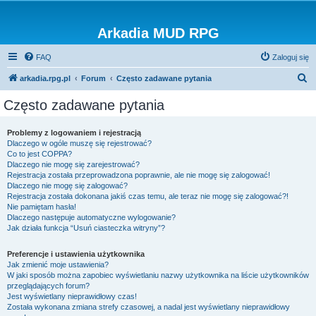
Arkadia MUD RPG
FAQ
Zaloguj się
S
arkadia.rpg.pl
Forum
Często zadawane pytania
z
Często zadawane pytania
u
k
Problemy z logowaniem i rejestracją
Dlaczego w ogóle muszę się rejestrować?
a
Co to jest COPPA?
j
Dlaczego nie mogę się zarejestrować?
Rejestracja została przeprowadzona poprawnie, ale nie mogę się zalogować!
Dlaczego nie mogę się zalogować?
Rejestracja została dokonana jakiś czas temu, ale teraz nie mogę się zalogować?!
Nie pamiętam hasła!
Dlaczego następuje automatyczne wylogowanie?
Jak działa funkcja “Usuń ciasteczka witryny”?
Preferencje i ustawienia użytkownika
Jak zmienić moje ustawienia?
W jaki sposób można zapobiec wyświetlaniu nazwy użytkownika na liście użytkowników
przeglądających forum?
Jest wyświetlany nieprawidłowy czas!
Została wykonana zmiana strefy czasowej, a nadal jest wyświetlany nieprawidłowy