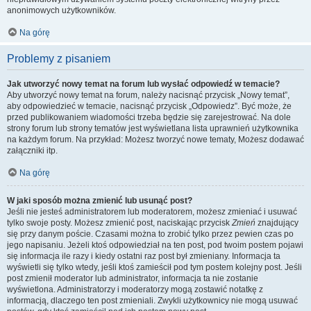
anonimowych użytkowników.
Na górę
Problemy z pisaniem
Jak utworzyć nowy temat na forum lub wysłać odpowiedź w temacie?
Aby utworzyć nowy temat na forum, należy nacisnąć przycisk „Nowy temat”,
aby odpowiedzieć w temacie, nacisnąć przycisk „Odpowiedz”. Być może, że
przed publikowaniem wiadomości trzeba będzie się zarejestrować. Na dole
strony forum lub strony tematów jest wyświetlana lista uprawnień użytkownika
na każdym forum. Na przykład: Możesz tworzyć nowe tematy, Możesz dodawać
załączniki itp.
Na górę
W jaki sposób można zmienić lub usunąć post?
Jeśli nie jesteś administratorem lub moderatorem, możesz zmieniać i usuwać
tylko swoje posty. Możesz zmienić post, naciskając przycisk
Zmień
znajdujący
się przy danym poście. Czasami można to zrobić tylko przez pewien czas po
jego napisaniu. Jeżeli ktoś odpowiedział na ten post, pod twoim postem pojawi
się informacja ile razy i kiedy ostatni raz post był zmieniany. Informacja ta
wyświetli się tylko wtedy, jeśli ktoś zamieścił pod tym postem kolejny post. Jeśli
post zmienił moderator lub administrator, informacja ta nie zostanie
wyświetlona. Administratorzy i moderatorzy mogą zostawić notatkę z
informacją, dlaczego ten post zmieniali. Zwykli użytkownicy nie mogą usuwać