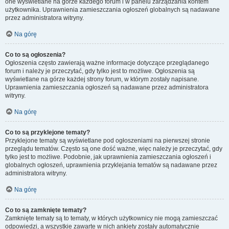
one wyświetlane na górze każdego forum i w panelu zarządzania kontem
użytkownika. Uprawnienia zamieszczania ogłoszeń globalnych są nadawane
przez administratora witryny.
Na górę
Co to są ogłoszenia?
Ogłoszenia często zawierają ważne informacje dotyczące przeglądanego
forum i należy je przeczytać, gdy tylko jest to możliwe. Ogłoszenia są
wyświetlane na górze każdej strony forum, w którym zostały napisane.
Uprawnienia zamieszczania ogłoszeń są nadawane przez administratora
witryny.
Na górę
Co to są przyklejone tematy?
Przyklejone tematy są wyświetlane pod ogłoszeniami na pierwszej stronie
przeglądu tematów. Często są one dość ważne, więc należy je przeczytać, gdy
tylko jest to możliwe. Podobnie, jak uprawnienia zamieszczania ogłoszeń i
globalnych ogłoszeń, uprawnienia przyklejania tematów są nadawane przez
administratora witryny.
Na górę
Co to są zamknięte tematy?
Zamknięte tematy są to tematy, w których użytkownicy nie mogą zamieszczać
odpowiedzi, a wszystkie zawarte w nich ankiety zostały automatycznie