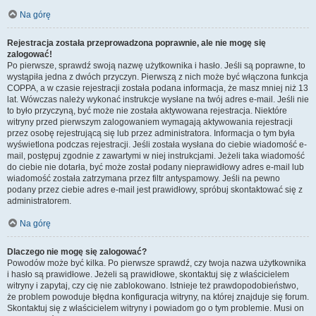
Na górę
Rejestracja została przeprowadzona poprawnie, ale nie mogę się
zalogować!
Po pierwsze, sprawdź swoją nazwę użytkownika i hasło. Jeśli są poprawne, to
wystąpiła jedna z dwóch przyczyn. Pierwszą z nich może być włączona funkcja
COPPA, a w czasie rejestracji została podana informacja, że masz mniej niż 13
lat. Wówczas należy wykonać instrukcje wysłane na twój adres e-mail. Jeśli nie
to było przyczyną, być może nie została aktywowana rejestracja. Niektóre
witryny przed pierwszym zalogowaniem wymagają aktywowania rejestracji
przez osobę rejestrującą się lub przez administratora. Informacja o tym była
wyświetlona podczas rejestracji. Jeśli została wysłana do ciebie wiadomość e-
mail, postępuj zgodnie z zawartymi w niej instrukcjami. Jeżeli taka wiadomość
do ciebie nie dotarła, być może został podany nieprawidłowy adres e-mail lub
wiadomość została zatrzymana przez filtr antyspamowy. Jeśli na pewno
podany przez ciebie adres e-mail jest prawidłowy, spróbuj skontaktować się z
administratorem.
Na górę
Dlaczego nie mogę się zalogować?
Powodów może być kilka. Po pierwsze sprawdź, czy twoja nazwa użytkownika
i hasło są prawidłowe. Jeżeli są prawidłowe, skontaktuj się z właścicielem
witryny i zapytaj, czy cię nie zablokowano. Istnieje też prawdopodobieństwo,
że problem powoduje błędna konfiguracja witryny, na której znajduje się forum.
Skontaktuj się z właścicielem witryny i powiadom go o tym problemie. Musi on