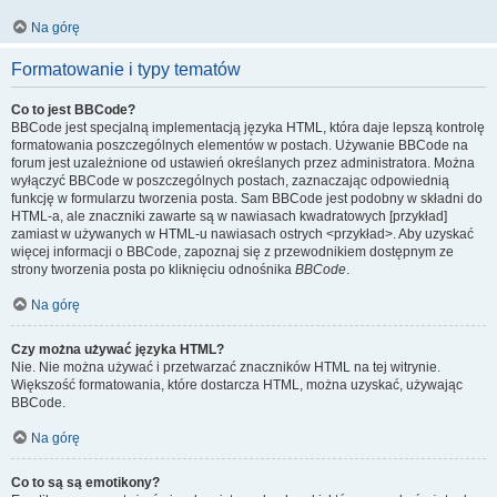
Na górę
Formatowanie i typy tematów
Co to jest BBCode?
BBCode jest specjalną implementacją języka HTML, która daje lepszą kontrolę
formatowania poszczególnych elementów w postach. Używanie BBCode na
forum jest uzależnione od ustawień określanych przez administratora. Można
wyłączyć BBCode w poszczególnych postach, zaznaczając odpowiednią
funkcję w formularzu tworzenia posta. Sam BBCode jest podobny w składni do
HTML-a, ale znaczniki zawarte są w nawiasach kwadratowych [przykład]
zamiast w używanych w HTML-u nawiasach ostrych <przykład>. Aby uzyskać
więcej informacji o BBCode, zapoznaj się z przewodnikiem dostępnym ze
strony tworzenia posta po kliknięciu odnośnika
BBCode
.
Na górę
Czy można używać języka HTML?
Nie. Nie można używać i przetwarzać znaczników HTML na tej witrynie.
Większość formatowania, które dostarcza HTML, można uzyskać, używając
BBCode.
Na górę
Co to są są emotikony?