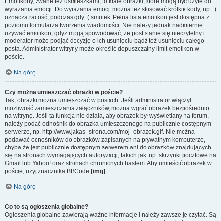
Emotikony, zwane też uśmieszkami, to małe obrazki, które mogą być użyte do
wyrażania emocji. Do wyrażania emocji można też stosować krótkie kody, np. :)
oznacza radość, podczas gdy :( smutek. Pełna lista emotikon jest dostępna z
poziomu formularza tworzenia wiadomości. Nie należy jednak nadmiernie
używać emotikon, gdyż mogą spowodować, że post stanie się nieczytelny i
moderator może podjąć decyzję o ich usunięciu bądź też usunięciu całego
posta. Administrator witryny może określić dopuszczalny limit emotikon w
poście.
Na górę
Czy można umieszczać obrazki w poście?
Tak, obrazki można umieszczać w postach. Jeśli administrator włączył
możliwość zamieszczania załączników, można wgrać obrazek bezpośrednio
na witrynę. Jeśli ta funkcja nie działa, aby obrazek był wyświetlany na forum,
należy podać odnośnik do obrazka umieszczonego na publicznie dostępnym
serwerze, np. http://www.jakas_strona.com/moj_obrazek.gif. Nie można
podawać odnośników do obrazków zapisanych na prywatnym komputerze,
chyba że jest publicznie dostępnym serwerem ani do obrazków znajdujących
się na stronach wymagających autoryzacji, takich jak, np. skrzynki pocztowe na
Gmail lub Yahoo! oraz stronach chronionych hasłem. Aby umieścić obrazek w
poście, użyj znacznika BBCode
[img]
.
Na górę
Co to są ogłoszenia globalne?
Ogłoszenia globalne zawierają ważne informacje i należy zawsze je czytać. Są