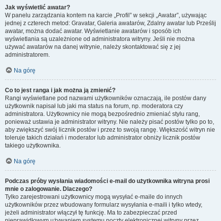
Jak wyświetlić awatar?
W panelu zarządzania kontem na karcie „Profil” w sekcji „Awatar”, używając
jednej z czterech metod: Gravatar, Galeria awatarów, Zdalny awatar lub Prześlij
awatar, można dodać awatar. Wyświetlanie awatarów i sposób ich
wyświetlania są uzależnione od administratora witryny. Jeśli nie można
używać awatarów na danej witrynie, należy skontaktować się z jej
administratorem.
Na górę
Co to jest ranga i jak można ją zmienić?
Rangi wyświetlane pod nazwami użytkowników oznaczają, ile postów dany
użytkownik napisał lub jaki ma status na forum, np. moderatora czy
administratora. Użytkownicy nie mogą bezpośrednio zmieniać stylu rang,
ponieważ ustawia je administrator witryny. Nie należy pisać postów tylko po to,
aby zwiększyć swój licznik postów i przez to swoją rangę. Większość witryn nie
toleruje takich działań i moderator lub administrator obniży licznik postów
takiego użytkownika.
Na górę
Podczas próby wysłania wiadomości e-mail do użytkownika witryna prosi
mnie o zalogowanie. Dlaczego?
Tylko zarejestrowani użytkownicy mogą wysyłać e-maile do innych
użytkowników przez wbudowany formularz wysyłania e-maili i tylko wtedy,
jeżeli administrator włączył tę funkcję. Ma to zabezpieczać przed
nieprawidłowym używaniem systemu poczty elektronicznej witryny przez