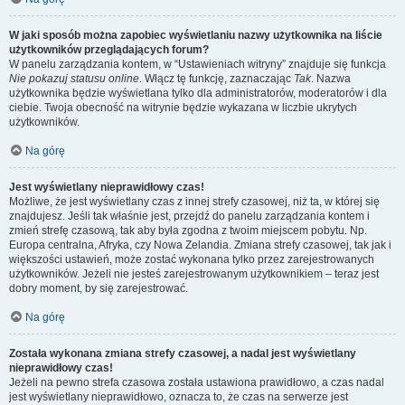
W jaki sposób można zapobiec wyświetlaniu nazwy użytkownika na liście
użytkowników przeglądających forum?
W panelu zarządzania kontem, w “Ustawieniach witryny” znajduje się funkcja
Nie pokazuj statusu online
. Włącz tę funkcję, zaznaczając
Tak
. Nazwa
użytkownika będzie wyświetlana tylko dla administratorów, moderatorów i dla
ciebie. Twoja obecność na witrynie będzie wykazana w liczbie ukrytych
użytkowników.
Na górę
Jest wyświetlany nieprawidłowy czas!
Możliwe, że jest wyświetlany czas z innej strefy czasowej, niż ta, w której się
znajdujesz. Jeśli tak właśnie jest, przejdź do panelu zarządzania kontem i
zmień strefę czasową, tak aby była zgodna z twoim miejscem pobytu. Np.
Europa centralna, Afryka, czy Nowa Zelandia. Zmiana strefy czasowej, tak jak i
większości ustawień, może zostać wykonana tylko przez zarejestrowanych
użytkowników. Jeżeli nie jesteś zarejestrowanym użytkownikiem – teraz jest
dobry moment, by się zarejestrować.
Na górę
Została wykonana zmiana strefy czasowej, a nadal jest wyświetlany
nieprawidłowy czas!
Jeżeli na pewno strefa czasowa została ustawiona prawidłowo, a czas nadal
jest wyświetlany nieprawidłowo, oznacza to, że czas na serwerze jest