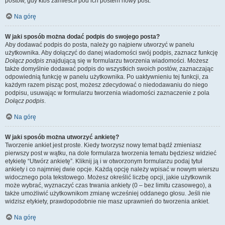
postów, gdy ktoś zamieścił pod ich postem nowy post.
Na górę
W jaki sposób można dodać podpis do swojego posta?
Aby dodawać podpis do posta, należy go najpierw utworzyć w panelu
użytkownika. Aby dołączyć do danej wiadomości swój podpis, zaznacz funkcję
Dołącz podpis
znajdującą się w formularzu tworzenia wiadomości. Możesz
także domyślnie dodawać podpis do wszystkich swoich postów, zaznaczając
odpowiednią funkcję w panelu użytkownika. Po uaktywnieniu tej funkcji, za
każdym razem pisząc post, możesz zdecydować o niedodawaniu do niego
podpisu, usuwając w formularzu tworzenia wiadomości zaznaczenie z pola
Dołącz podpis
.
Na górę
W jaki sposób można utworzyć ankietę?
Tworzenie ankiet jest proste. Kiedy tworzysz nowy temat bądź zmieniasz
pierwszy post w wątku, na dole formularza tworzenia tematu będziesz widzieć
etykietę “Utwórz ankietę”. Kliknij ją i w otworzonym formularzu podaj tytuł
ankiety i co najmniej dwie opcje. Każdą opcję należy wpisać w nowym wierszu
widocznego pola tekstowego. Możesz określić liczbę opcji, jakie użytkownik
może wybrać, wyznaczyć czas trwania ankiety (0 – bez limitu czasowego), a
także umożliwić użytkownikom zmianę wcześniej oddanego głosu. Jeśli nie
widzisz etykiety, prawdopodobnie nie masz uprawnień do tworzenia ankiet.
Na górę