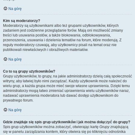
Na górę
Kim są moderatorzy?
Moderatorzy są użytkownikami albo też grupami użytkowników, których
zadaniem jest codzienne przeglądanie forów. Mają oni możliwość zmiany
treści lub usuwania postów, a także blokowania, odblokowywania,
przenoszenia, usuwania i dzielenia tematów na forum, które moderują. Z
reguły moderatorzy czuwają, aby użytkownicy pisali na temat oraz nie
publikowali niewłaściwych i obraźliwych materiałów.
Na górę
Co to są grupy użytkowników?
Grupy użytkowników, to grupy, na jakie administratorzy dzielą całą społeczność
witryny, aby łatwiej było nimi zarządzać. Każdy użytkownik może należeć do
wielu grup, a każda grupa może mieć swoje własne uprawnienia. Dzięki temu
administratorzy mogą łatwo zmieniać uprawnienia wielu użytkowników naraz,
nadawać uprawnienia moderatora lub dawać dostęp użytkownikom do
prywatnego forum.
Na górę
Gdzie znajduje się spis grup użytkowników i jak można dołączyć do grupy?
Spis grup użytkowników można zobaczyć, otwierając kartę
Grupy
znajdującą
się w panelu zarządzania kontem, który otwiera się po kliknięciu odnośnika