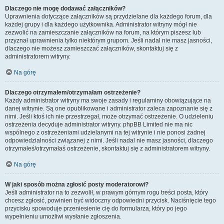
Dlaczego nie mogę dodawać załączników?
Uprawnienia dotyczące załączników są przydzielane dla każdego forum, dla
każdej grupy i dla każdego użytkownika. Administrator witryny mógł nie
zezwolić na zamieszczanie załączników na forum, na którym piszesz lub
przyznał uprawnienia tylko niektórym grupom. Jeśli nadal nie masz jasności,
dlaczego nie możesz zamieszczać załączników, skontaktuj się z
administratorem witryny.
Na górę
Dlaczego otrzymałem/otrzymałam ostrzeżenie?
Każdy administrator witryny ma swoje zasady i regulaminy obowiązujące na
danej witrynie. Są one opublikowane i administrator zaleca zapoznanie się z
nimi. Jeśli ktoś ich nie przestrzegał, może otrzymać ostrzeżenie. O udzieleniu
ostrzeżenia decyduje administrator witryny. phpBB Limited nie ma nic
wspólnego z ostrzeżeniami udzielanymi na tej witrynie i nie ponosi żadnej
odpowiedzialności związanej z nimi. Jeśli nadal nie masz jasności, dlaczego
otrzymałeś/otrzymałaś ostrzeżenie, skontaktuj się z administratorem witryny.
Na górę
W jaki sposób można zgłosić posty moderatorowi?
Jeśli administrator na to zezwolił, w prawym górnym rogu treści posta, który
chcesz zgłosić, powinien być widoczny odpowiedni przycisk. Naciśnięcie tego
przycisku spowoduje przeniesienie cię do formularza, który po jego
wypełnieniu umożliwi wysłanie zgłoszenia.