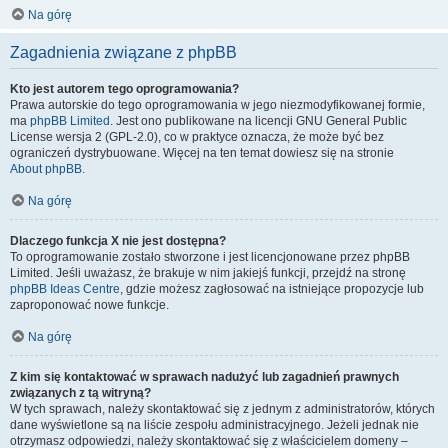
Na górę
Zagadnienia związane z phpBB
Kto jest autorem tego oprogramowania?
Prawa autorskie do tego oprogramowania w jego niezmodyfikowanej formie,
ma
phpBB Limited
. Jest ono publikowane na licencji GNU General Public
License wersja 2 (GPL-2.0), co w praktyce oznacza, że może być bez
ograniczeń dystrybuowane. Więcej na ten temat dowiesz się na stronie
About phpBB
.
Na górę
Dlaczego funkcja X nie jest dostępna?
To oprogramowanie zostało stworzone i jest licencjonowane przez phpBB
Limited. Jeśli uważasz, że brakuje w nim jakiejś funkcji, przejdź na stronę
phpBB Ideas Centre
, gdzie możesz zagłosować na istniejące propozycje lub
zaproponować nowe funkcje.
Na górę
Z kim się kontaktować w sprawach nadużyć lub zagadnień prawnych
związanych z tą witryną?
W tych sprawach, należy skontaktować się z jednym z administratorów, których
dane wyświetlone są na liście zespołu administracyjnego. Jeżeli jednak nie
otrzymasz odpowiedzi, należy skontaktować się z właścicielem domeny –