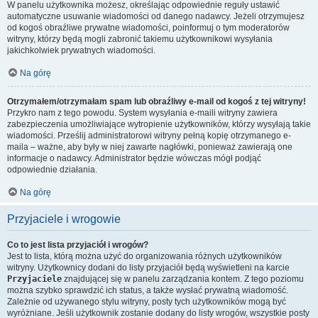
W panelu użytkownika możesz, określając odpowiednie reguły ustawić
automatyczne usuwanie wiadomości od danego nadawcy. Jeżeli otrzymujesz
od kogoś obraźliwe prywatne wiadomości, poinformuj o tym moderatorów
witryny, którzy będą mogli zabronić takiemu użytkownikowi wysyłania
jakichkolwiek prywatnych wiadomości.
Na górę
Otrzymałem/otrzymałam spam lub obraźliwy e-mail od kogoś z tej witryny!
Przykro nam z tego powodu. System wysyłania e-maili witryny zawiera
zabezpieczenia umożliwiające wytropienie użytkowników, którzy wysyłają takie
wiadomości. Prześlij administratorowi witryny pełną kopię otrzymanego e-
maila – ważne, aby były w niej zawarte nagłówki, ponieważ zawierają one
informacje o nadawcy. Administrator będzie wówczas mógł podjąć
odpowiednie działania.
Na górę
Przyjaciele i wrogowie
Co to jest lista przyjaciół i wrogów?
Jest to lista, którą można użyć do organizowania różnych użytkowników
witryny. Użytkownicy dodani do listy przyjaciół będą wyświetleni na karcie
Przyjaciele
znajdującej się w panelu zarządzania kontem. Z tego poziomu
można szybko sprawdzić ich status, a także wysłać prywatną wiadomość.
Zależnie od używanego stylu witryny, posty tych użytkowników mogą być
wyróżniane. Jeśli użytkownik zostanie dodany do listy wrogów, wszystkie posty