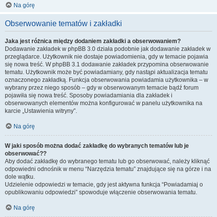
Na górę
Obserwowanie tematów i zakładki
Jaka jest różnica między dodaniem zakładki a obserwowaniem?
Dodawanie zakładek w phpBB 3.0 działa podobnie jak dodawanie zakładek w
przeglądarce. Użytkownik nie dostaje powiadomienia, gdy w temacie pojawia
się nowa treść. W phpBB 3.1 dodawanie zakładek przypomina obserwowanie
tematu. Użytkownik może być powiadamiany, gdy nastąpi aktualizacja tematu
oznaczonego zakładką. Funkcja obserwowania powiadamia użytkownika – w
wybrany przez niego sposób – gdy w obserwowanym temacie bądź forum
pojawiła się nowa treść. Sposoby powiadamiania dla zakładek i
obserwowanych elementów można konfigurować w panelu użytkownika na
karcie „Ustawienia witryny”.
Na górę
W jaki sposób można dodać zakładkę do wybranych tematów lub je
obserwować??
Aby dodać zakładkę do wybranego tematu lub go obserwować, należy kliknąć
odpowiedni odnośnik w menu “Narzędzia tematu” znajdujące się na górze i na
dole wątku.
Udzielenie odpowiedzi w temacie, gdy jest aktywna funkcja “Powiadamiaj o
opublikowaniu odpowiedzi” spowoduje włączenie obserwowania tematu.
Na górę