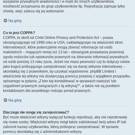
wysyłanie prywatnych wiadomości i e-maili do innych użytkowników,
możliwość przypisania do grup użytkowników itp. Rejestracja zajmuje tylko
chwilę, więc zaleca się jej wykonanie.
Na górę
Co to jest COPPA?
COPPA, to skrót od Child Online Privacy and Protection Act – prawa
obowiązującego od 1998 roku w USA, nakładającego na właścicieli stron
internetowych, które potencjalnie mogą zbierać informacje od osób
małoletnich – mających mniej niż 13 lat – obowiązek posiadania pisemnej
zgody rodziców lub opiekunów prawnych na zbieranie informacji prywatnych
od osób poniżej 13 roku życia. Jeżeli nie masz pewności czy to dotyczy ciebie
jako kogoś próbującego zarejestrować się na danej witrynie internetowej –
skontaktuj się z prawnikiem, by uzyskać wyjaśnienie. phpBB Limited i
właściciele tej witryny nie dostarczają pomocy prawnej z wyjątkiem przypadku
opisanego w pytaniu „Z kim się kontaktować w sprawach nadużyć lub
zagadnień prawnych związanych z tą witryną?”, a także nie są punktem
kontaktowym dla wszelkiego rodzaju porad prawnych.
Na górę
Dlaczego nie mogę się zarejestrować?
Być może właściciel witryny wyłączył funkcję rejestracji, aby nie rejestrowały
się nowe osoby. Właściciel witryny mógł także zablokować twój adres IP lub
zabronił nazwy użytkownika, którą próbujesz zarejestrować. W sprawie
pomocy skontaktuj się z administratorem witryny.