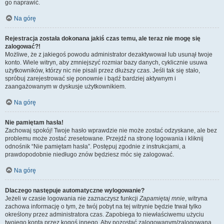
go naprawić.
Na górę
Rejestracja została dokonana jakiś czas temu, ale teraz nie mogę się
zalogować?!
Możliwe, że z jakiegoś powodu administrator dezaktywował lub usunął twoje
konto. Wiele witryn, aby zmniejszyć rozmiar bazy danych, cyklicznie usuwa
użytkowników, którzy nic nie pisali przez dłuższy czas. Jeśli tak się stało,
spróbuj zarejestrować się ponownie i bądź bardziej aktywnym i
zaangażowanym w dyskusje użytkownikiem.
Na górę
Nie pamiętam hasła!
Zachowaj spokój! Twoje hasło wprawdzie nie może zostać odzyskane, ale bez
problemu może zostać zresetowane. Przejdź na stronę logowania i kliknij
odnośnik “Nie pamiętam hasła”. Postępuj zgodnie z instrukcjami, a
prawdopodobnie niedługo znów będziesz móc się zalogować.
Na górę
Dlaczego następuje automatyczne wylogowanie?
Jeżeli w czasie logowania nie zaznaczysz funkcji
Zapamiętaj mnie
, witryna
zachowa informację o tym, że twój pobyt na tej witrynie będzie trwał tylko
określony przez administratora czas. Zapobiega to niewłaściwemu użyciu
twojego konta przez kogoś innego. Aby pozostać zalogowanym/zalogowaną,