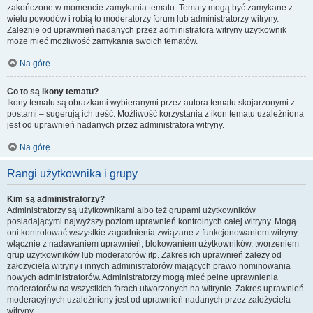
zakończone w momencie zamykania tematu. Tematy mogą być zamykane z
wielu powodów i robią to moderatorzy forum lub administratorzy witryny.
Zależnie od uprawnień nadanych przez administratora witryny użytkownik
może mieć możliwość zamykania swoich tematów.
Na górę
Co to są ikony tematu?
Ikony tematu są obrazkami wybieranymi przez autora tematu skojarzonymi z
postami – sugerują ich treść. Możliwość korzystania z ikon tematu uzależniona
jest od uprawnień nadanych przez administratora witryny.
Na górę
Rangi użytkownika i grupy
Kim są administratorzy?
Administratorzy są użytkownikami albo też grupami użytkowników
posiadającymi najwyższy poziom uprawnień kontrolnych całej witryny. Mogą
oni kontrolować wszystkie zagadnienia związane z funkcjonowaniem witryny
włącznie z nadawaniem uprawnień, blokowaniem użytkowników, tworzeniem
grup użytkowników lub moderatorów itp. Zakres ich uprawnień zależy od
założyciela witryny i innych administratorów mających prawo nominowania
nowych administratorów. Administratorzy mogą mieć pełne uprawnienia
moderatorów na wszystkich forach utworzonych na witrynie. Zakres uprawnień
moderacyjnych uzależniony jest od uprawnień nadanych przez założyciela
witryny.