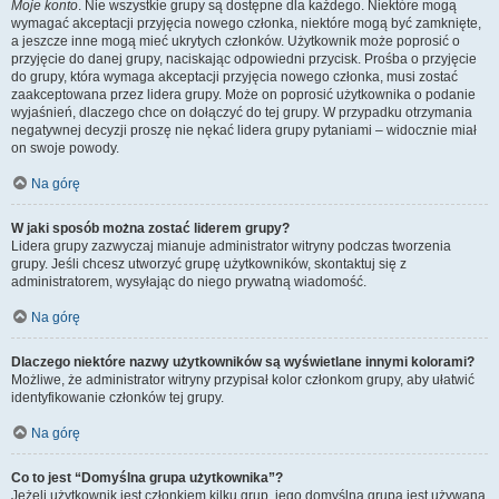
Moje konto
. Nie wszystkie grupy są dostępne dla każdego. Niektóre mogą
wymagać akceptacji przyjęcia nowego członka, niektóre mogą być zamknięte,
a jeszcze inne mogą mieć ukrytych członków. Użytkownik może poprosić o
przyjęcie do danej grupy, naciskając odpowiedni przycisk. Prośba o przyjęcie
do grupy, która wymaga akceptacji przyjęcia nowego członka, musi zostać
zaakceptowana przez lidera grupy. Może on poprosić użytkownika o podanie
wyjaśnień, dlaczego chce on dołączyć do tej grupy. W przypadku otrzymania
negatywnej decyzji proszę nie nękać lidera grupy pytaniami – widocznie miał
on swoje powody.
Na górę
W jaki sposób można zostać liderem grupy?
Lidera grupy zazwyczaj mianuje administrator witryny podczas tworzenia
grupy. Jeśli chcesz utworzyć grupę użytkowników, skontaktuj się z
administratorem, wysyłając do niego prywatną wiadomość.
Na górę
Dlaczego niektóre nazwy użytkowników są wyświetlane innymi kolorami?
Możliwe, że administrator witryny przypisał kolor członkom grupy, aby ułatwić
identyfikowanie członków tej grupy.
Na górę
Co to jest “Domyślna grupa użytkownika”?
Jeżeli użytkownik jest członkiem kilku grup, jego domyślna grupa jest używana