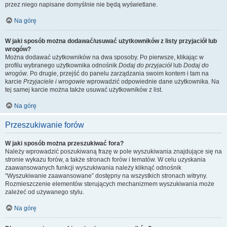
przez niego napisane domyślnie nie będą wyświetlane.
Na górę
W jaki sposób można dodawać/usuwać użytkowników z listy przyjaciół lub
wrogów?
Można dodawać użytkowników na dwa sposoby. Po pierwsze, klikając w
profilu wybranego użytkownika odnośnik
Dodaj do przyjaciół
lub
Dodaj do
wrogów
. Po drugie, przejść do panelu zarządzania swoim kontem i tam na
karcie
Przyjaciele i wrogowie
wprowadzić odpowiednie dane użytkownika. Na
tej samej karcie można także usuwać użytkowników z list.
Na górę
Przeszukiwanie forów
W jaki sposób można przeszukiwać fora?
Należy wprowadzić poszukiwaną frazę w pole wyszukiwania znajdujące się na
stronie wykazu forów, a także stronach forów i tematów. W celu uzyskania
zaawansowanych funkcji wyszukiwania należy kliknąć odnośnik
“Wyszukiwanie zaawansowane” dostępny na wszystkich stronach witryny.
Rozmieszczenie elementów sterujących mechanizmem wyszukiwania może
zależeć od używanego stylu.
Na górę