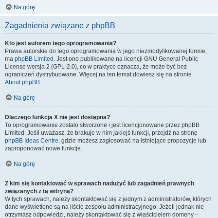
Na górę
Zagadnienia związane z phpBB
Kto jest autorem tego oprogramowania?
Prawa autorskie do tego oprogramowania w jego niezmodyfikowanej formie,
ma
phpBB Limited
. Jest ono publikowane na licencji GNU General Public
License wersja 2 (GPL-2.0), co w praktyce oznacza, że może być bez
ograniczeń dystrybuowane. Więcej na ten temat dowiesz się na stronie
About phpBB
.
Na górę
Dlaczego funkcja X nie jest dostępna?
To oprogramowanie zostało stworzone i jest licencjonowane przez phpBB
Limited. Jeśli uważasz, że brakuje w nim jakiejś funkcji, przejdź na stronę
phpBB Ideas Centre
, gdzie możesz zagłosować na istniejące propozycje lub
zaproponować nowe funkcje.
Na górę
Z kim się kontaktować w sprawach nadużyć lub zagadnień prawnych
związanych z tą witryną?
W tych sprawach, należy skontaktować się z jednym z administratorów, których
dane wyświetlone są na liście zespołu administracyjnego. Jeżeli jednak nie
otrzymasz odpowiedzi, należy skontaktować się z właścicielem domeny –