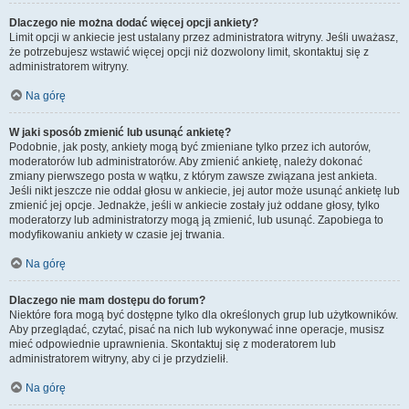
Dlaczego nie można dodać więcej opcji ankiety?
Limit opcji w ankiecie jest ustalany przez administratora witryny. Jeśli uważasz,
że potrzebujesz wstawić więcej opcji niż dozwolony limit, skontaktuj się z
administratorem witryny.
Na górę
W jaki sposób zmienić lub usunąć ankietę?
Podobnie, jak posty, ankiety mogą być zmieniane tylko przez ich autorów,
moderatorów lub administratorów. Aby zmienić ankietę, należy dokonać
zmiany pierwszego posta w wątku, z którym zawsze związana jest ankieta.
Jeśli nikt jeszcze nie oddał głosu w ankiecie, jej autor może usunąć ankietę lub
zmienić jej opcje. Jednakże, jeśli w ankiecie zostały już oddane głosy, tylko
moderatorzy lub administratorzy mogą ją zmienić, lub usunąć. Zapobiega to
modyfikowaniu ankiety w czasie jej trwania.
Na górę
Dlaczego nie mam dostępu do forum?
Niektóre fora mogą być dostępne tylko dla określonych grup lub użytkowników.
Aby przeglądać, czytać, pisać na nich lub wykonywać inne operacje, musisz
mieć odpowiednie uprawnienia. Skontaktuj się z moderatorem lub
administratorem witryny, aby ci je przydzielił.
Na górę