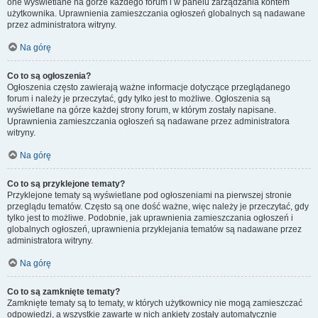
one wyświetlane na górze każdego forum i w panelu zarządzania kontem
użytkownika. Uprawnienia zamieszczania ogłoszeń globalnych są nadawane
przez administratora witryny.
Na górę
Co to są ogłoszenia?
Ogłoszenia często zawierają ważne informacje dotyczące przeglądanego
forum i należy je przeczytać, gdy tylko jest to możliwe. Ogłoszenia są
wyświetlane na górze każdej strony forum, w którym zostały napisane.
Uprawnienia zamieszczania ogłoszeń są nadawane przez administratora
witryny.
Na górę
Co to są przyklejone tematy?
Przyklejone tematy są wyświetlane pod ogłoszeniami na pierwszej stronie
przeglądu tematów. Często są one dość ważne, więc należy je przeczytać, gdy
tylko jest to możliwe. Podobnie, jak uprawnienia zamieszczania ogłoszeń i
globalnych ogłoszeń, uprawnienia przyklejania tematów są nadawane przez
administratora witryny.
Na górę
Co to są zamknięte tematy?
Zamknięte tematy są to tematy, w których użytkownicy nie mogą zamieszczać
odpowiedzi, a wszystkie zawarte w nich ankiety zostały automatycznie