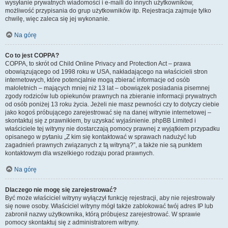
wysyłanie prywatnych wiadomości i e-maili do innych użytkowników,
możliwość przypisania do grup użytkowników itp. Rejestracja zajmuje tylko
chwilę, więc zaleca się jej wykonanie.
Na górę
Co to jest COPPA?
COPPA, to skrót od Child Online Privacy and Protection Act – prawa
obowiązującego od 1998 roku w USA, nakładającego na właścicieli stron
internetowych, które potencjalnie mogą zbierać informacje od osób
małoletnich – mających mniej niż 13 lat – obowiązek posiadania pisemnej
zgody rodziców lub opiekunów prawnych na zbieranie informacji prywatnych
od osób poniżej 13 roku życia. Jeżeli nie masz pewności czy to dotyczy ciebie
jako kogoś próbującego zarejestrować się na danej witrynie internetowej –
skontaktuj się z prawnikiem, by uzyskać wyjaśnienie. phpBB Limited i
właściciele tej witryny nie dostarczają pomocy prawnej z wyjątkiem przypadku
opisanego w pytaniu „Z kim się kontaktować w sprawach nadużyć lub
zagadnień prawnych związanych z tą witryną?”, a także nie są punktem
kontaktowym dla wszelkiego rodzaju porad prawnych.
Na górę
Dlaczego nie mogę się zarejestrować?
Być może właściciel witryny wyłączył funkcję rejestracji, aby nie rejestrowały
się nowe osoby. Właściciel witryny mógł także zablokować twój adres IP lub
zabronił nazwy użytkownika, którą próbujesz zarejestrować. W sprawie
pomocy skontaktuj się z administratorem witryny.