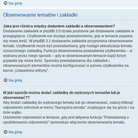
Na górę
Obserwowanie tematów i zakładki
Jaka jest różnica między dodaniem zakładki a obserwowaniem?
Dodawanie zakładek w phpBB 3.0 działa podobnie jak dodawanie zakładek w
przeglądarce. Użytkownik nie dostaje powiadomienia, gdy w temacie pojawia
się nowa treść. W phpBB 3.1 dodawanie zakładek przypomina obserwowanie
tematu. Użytkownik może być powiadamiany, gdy nastąpi aktualizacja tematu
oznaczonego zakładką. Funkcja obserwowania powiadamia użytkownika – w
wybrany przez niego sposób – gdy w obserwowanym temacie bądź forum
pojawiła się nowa treść. Sposoby powiadamiania dla zakładek i
obserwowanych elementów można konfigurować w panelu użytkownika na
karcie „Ustawienia witryny”.
Na górę
W jaki sposób można dodać zakładkę do wybranych tematów lub je
obserwować??
Aby dodać zakładkę do wybranego tematu lub go obserwować, należy kliknąć
odpowiedni odnośnik w menu “Narzędzia tematu” znajdujące się na górze i na
dole wątku.
Udzielenie odpowiedzi w temacie, gdy jest aktywna funkcja “Powiadamiaj o
opublikowaniu odpowiedzi” spowoduje włączenie obserwowania tematu.
Na górę