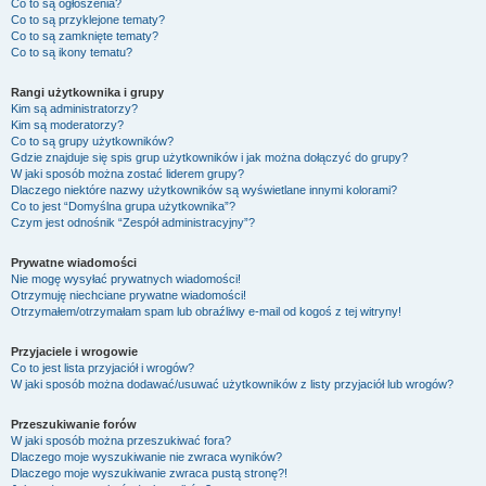
Co to są ogłoszenia?
Co to są przyklejone tematy?
Co to są zamknięte tematy?
Co to są ikony tematu?
Rangi użytkownika i grupy
Kim są administratorzy?
Kim są moderatorzy?
Co to są grupy użytkowników?
Gdzie znajduje się spis grup użytkowników i jak można dołączyć do grupy?
W jaki sposób można zostać liderem grupy?
Dlaczego niektóre nazwy użytkowników są wyświetlane innymi kolorami?
Co to jest “Domyślna grupa użytkownika”?
Czym jest odnośnik “Zespół administracyjny”?
Prywatne wiadomości
Nie mogę wysyłać prywatnych wiadomości!
Otrzymuję niechciane prywatne wiadomości!
Otrzymałem/otrzymałam spam lub obraźliwy e-mail od kogoś z tej witryny!
Przyjaciele i wrogowie
Co to jest lista przyjaciół i wrogów?
W jaki sposób można dodawać/usuwać użytkowników z listy przyjaciół lub wrogów?
Przeszukiwanie forów
W jaki sposób można przeszukiwać fora?
Dlaczego moje wyszukiwanie nie zwraca wyników?
Dlaczego moje wyszukiwanie zwraca pustą stronę?!