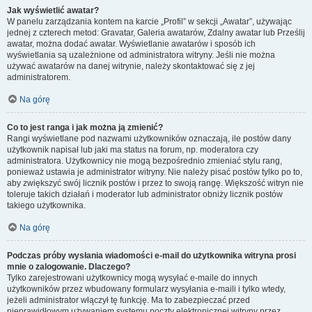
Jak wyświetlić awatar?
W panelu zarządzania kontem na karcie „Profil” w sekcji „Awatar”, używając
jednej z czterech metod: Gravatar, Galeria awatarów, Zdalny awatar lub Prześlij
awatar, można dodać awatar. Wyświetlanie awatarów i sposób ich
wyświetlania są uzależnione od administratora witryny. Jeśli nie można
używać awatarów na danej witrynie, należy skontaktować się z jej
administratorem.
Na górę
Co to jest ranga i jak można ją zmienić?
Rangi wyświetlane pod nazwami użytkowników oznaczają, ile postów dany
użytkownik napisał lub jaki ma status na forum, np. moderatora czy
administratora. Użytkownicy nie mogą bezpośrednio zmieniać stylu rang,
ponieważ ustawia je administrator witryny. Nie należy pisać postów tylko po to,
aby zwiększyć swój licznik postów i przez to swoją rangę. Większość witryn nie
toleruje takich działań i moderator lub administrator obniży licznik postów
takiego użytkownika.
Na górę
Podczas próby wysłania wiadomości e-mail do użytkownika witryna prosi
mnie o zalogowanie. Dlaczego?
Tylko zarejestrowani użytkownicy mogą wysyłać e-maile do innych
użytkowników przez wbudowany formularz wysyłania e-maili i tylko wtedy,
jeżeli administrator włączył tę funkcję. Ma to zabezpieczać przed
nieprawidłowym używaniem systemu poczty elektronicznej witryny przez