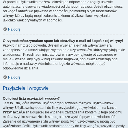
W panelu użytkownika możesz, określając odpowiednie reguły ustawić
automatyczne usuwanie wiadomości od danego nadawcy. Jeżeli otrzymujesz
od kogoś obraźliwe prywatne wiadomości, poinformuj o tym moderatorów
witryny, którzy będą mogli zabronić takiemu użytkownikowi wysyłania
jakichkolwiek prywatnych wiadomości.
Na górę
Otrzymałem/otrzymałam spam lub obraźliwy e-mail od kogoś z tej witryny!
Przykro nam z tego powodu. System wysyłania e-maili witryny zawiera
zabezpieczenia umożliwiające wytropienie użytkowników, którzy wysyłają takie
wiadomości. Prześlij administratorowi witryny pełną kopię otrzymanego e-
maila – ważne, aby były w niej zawarte nagłówki, ponieważ zawierają one
informacje o nadawcy. Administrator będzie wówczas mógł podjąć
odpowiednie działania.
Na górę
Przyjaciele i wrogowie
Co to jest lista przyjaciół i wrogów?
Jest to lista, którą można użyć do organizowania różnych użytkowników
witryny. Użytkownicy dodani do listy przyjaciół będą wyświetleni na karcie
Przyjaciele
znajdującej się w panelu zarządzania kontem. Z tego poziomu
można szybko sprawdzić ich status, a także wysłać prywatną wiadomość.
Zależnie od używanego stylu witryny, posty tych użytkowników mogą być
wyróżniane. Jeśli użytkownik zostanie dodany do listy wrogów, wszystkie posty