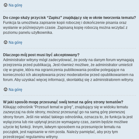
Na górę
Do czego służy przycisk “Zapisz” znajdujący się w oknie tworzenia tematu?
Funkcja ta umożliwia zapisanie kopii roboczej i dokończenie pisania oraz
wysłanie w późniejszym czasie. Zapisaną kopię roboczą można wczytać z
poziomu panelu użytkownika.
Na górę
Dlaczego mój post musi być akceptowany?
Administrator witryny mógł zadecydować, że posty na danym forum wymagają
przejrzenia przed publikacją. Jest również możliwe, że administrator umieścił
cię w grupie, która ma ograniczenia publikowania postów polegające na
konieczności ich akceptowania przez moderatorów przed opublikowaniem na
forum. Aby uzyskać więcej informacji, skontaktuj się z administratorem witryny.
Na górę
W jaki sposób mogę przesunąć swój temat na górę strony tematów?
Klikając odnośnik “Przesuń temat w górę”, znajdujący się w widoku tematu
zazwyczaj na dole strony, możesz przesunąć go na samą górę pierwszej
strony forum. Jeśli nie widać takiego odnośnika, oznacza to, że funkcja ta jest
wyłączona lub nie upłynął jeszcze wymagany czas, zanim będzie możliwe
użycie tej funkcji. Innym, łatwym sposobem na przesunięcie tematu na
początek, jest napisanie w nim posta. Należy pamiętać, aby przy tym
przestrzegać regulaminu witryny.