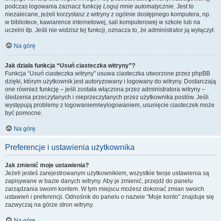
podczas logowania zaznacz funkcję
Loguj mnie automatycznie
. Jest to
niezalecane, jeżeli korzystasz z witryny z ogólnie dostępnego komputera, np.
w bibliotece, kawiarence internetowej, sali komputerowej w szkole lub na
uczelni itp. Jeśli nie widzisz tej funkcji, oznacza to, że administrator ją wyłączył.
Na górę
Jak działa funkcja “Usuń ciasteczka witryny”?
Funkcja “Usuń ciasteczka witryny” usuwa ciasteczka utworzone przez phpBB
dzięki, którym użytkownik jest autoryzowany i logowany do witryny. Dostarczają
one również funkcję – jeśli została włączona przez administratora witryny –
śledzenia przeczytanych i nieprzeczytanych przez użytkownika postów. Jeśli
występują problemy z logowaniem/wylogowaniem, usunięcie ciasteczek może
być pomocne.
Na górę
Preferencje i ustawienia użytkownika
Jak zmienić moje ustawienia?
Jeżeli jesteś zarejestrowanym użytkownikiem, wszystkie twoje ustawienia są
zapisywane w bazie danych witryny. Aby je zmienić, przejdź do panelu
zarządzania swoim kontem. W tym miejscu możesz dokonać zmian swoich
ustawień i preferencji. Odnośnik do panelu o nazwie “Moje konto” znajduje się
zazwyczaj na górze stron witryny.
Na górę