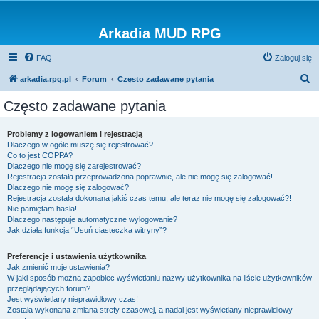
Arkadia MUD RPG
FAQ
Zaloguj się
S
arkadia.rpg.pl
Forum
Często zadawane pytania
z
Często zadawane pytania
u
k
Problemy z logowaniem i rejestracją
Dlaczego w ogóle muszę się rejestrować?
a
Co to jest COPPA?
j
Dlaczego nie mogę się zarejestrować?
Rejestracja została przeprowadzona poprawnie, ale nie mogę się zalogować!
Dlaczego nie mogę się zalogować?
Rejestracja została dokonana jakiś czas temu, ale teraz nie mogę się zalogować?!
Nie pamiętam hasła!
Dlaczego następuje automatyczne wylogowanie?
Jak działa funkcja “Usuń ciasteczka witryny”?
Preferencje i ustawienia użytkownika
Jak zmienić moje ustawienia?
W jaki sposób można zapobiec wyświetlaniu nazwy użytkownika na liście użytkowników
przeglądających forum?
Jest wyświetlany nieprawidłowy czas!
Została wykonana zmiana strefy czasowej, a nadal jest wyświetlany nieprawidłowy