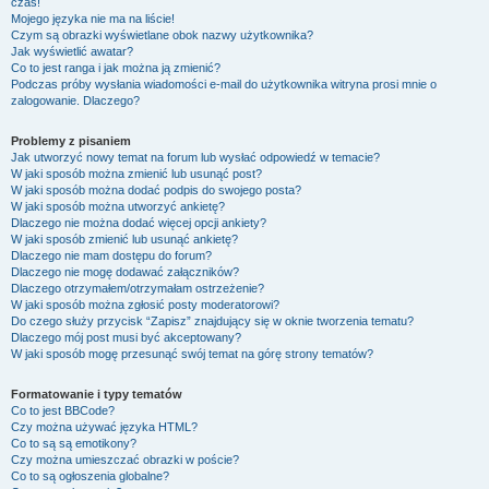
czas!
Mojego języka nie ma na liście!
Czym są obrazki wyświetlane obok nazwy użytkownika?
Jak wyświetlić awatar?
Co to jest ranga i jak można ją zmienić?
Podczas próby wysłania wiadomości e-mail do użytkownika witryna prosi mnie o
zalogowanie. Dlaczego?
Problemy z pisaniem
Jak utworzyć nowy temat na forum lub wysłać odpowiedź w temacie?
W jaki sposób można zmienić lub usunąć post?
W jaki sposób można dodać podpis do swojego posta?
W jaki sposób można utworzyć ankietę?
Dlaczego nie można dodać więcej opcji ankiety?
W jaki sposób zmienić lub usunąć ankietę?
Dlaczego nie mam dostępu do forum?
Dlaczego nie mogę dodawać załączników?
Dlaczego otrzymałem/otrzymałam ostrzeżenie?
W jaki sposób można zgłosić posty moderatorowi?
Do czego służy przycisk “Zapisz” znajdujący się w oknie tworzenia tematu?
Dlaczego mój post musi być akceptowany?
W jaki sposób mogę przesunąć swój temat na górę strony tematów?
Formatowanie i typy tematów
Co to jest BBCode?
Czy można używać języka HTML?
Co to są są emotikony?
Czy można umieszczać obrazki w poście?
Co to są ogłoszenia globalne?