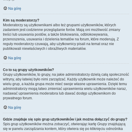
Na górę
Kim są moderatorzy?
Moderatorzy są użytkownikami albo też grupami użytkowników, których
zadaniem jest codzienne przeglądanie forów. Mają oni możliwość zmiany
treści lub usuwania postów, a także blokowania, odblokowywania,
przenoszenia, usuwania i dzielenia tematów na forum, które moderują. Z
reguły moderatorzy czuwają, aby użytkownicy pisali na temat oraz nie
publikowali niewłaściwych i obraźliwych materiałów.
Na górę
Co to są grupy użytkowników?
Grupy użytkowników, to grupy, na jakie administratorzy dzielą całą społeczność
witryny, aby łatwiej było nimi zarządzać. Każdy użytkownik może należeć do
wielu grup, a każda grupa może mieć swoje własne uprawnienia. Dzięki temu
administratorzy mogą łatwo zmieniać uprawnienia wielu użytkowników naraz,
nadawać uprawnienia moderatora lub dawać dostęp użytkownikom do
prywatnego forum.
Na górę
Gdzie znajduje się spis grup użytkowników i jak można dołączyć do grupy?
Spis grup użytkowników można zobaczyć, otwierając kartę
Grupy
znajdującą
się w panelu zarządzania kontem, który otwiera się po kliknięciu odnośnika