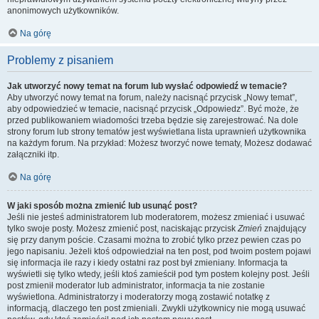
anonimowych użytkowników.
Na górę
Problemy z pisaniem
Jak utworzyć nowy temat na forum lub wysłać odpowiedź w temacie?
Aby utworzyć nowy temat na forum, należy nacisnąć przycisk „Nowy temat”,
aby odpowiedzieć w temacie, nacisnąć przycisk „Odpowiedz”. Być może, że
przed publikowaniem wiadomości trzeba będzie się zarejestrować. Na dole
strony forum lub strony tematów jest wyświetlana lista uprawnień użytkownika
na każdym forum. Na przykład: Możesz tworzyć nowe tematy, Możesz dodawać
załączniki itp.
Na górę
W jaki sposób można zmienić lub usunąć post?
Jeśli nie jesteś administratorem lub moderatorem, możesz zmieniać i usuwać
tylko swoje posty. Możesz zmienić post, naciskając przycisk
Zmień
znajdujący
się przy danym poście. Czasami można to zrobić tylko przez pewien czas po
jego napisaniu. Jeżeli ktoś odpowiedział na ten post, pod twoim postem pojawi
się informacja ile razy i kiedy ostatni raz post był zmieniany. Informacja ta
wyświetli się tylko wtedy, jeśli ktoś zamieścił pod tym postem kolejny post. Jeśli
post zmienił moderator lub administrator, informacja ta nie zostanie
wyświetlona. Administratorzy i moderatorzy mogą zostawić notatkę z
informacją, dlaczego ten post zmieniali. Zwykli użytkownicy nie mogą usuwać