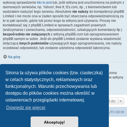
wykonaj sprawdzenie
kto to jest
lub, jeśli witryna jest uruchomiona na jednym z
darmowych serwisów, np. Yahoo!, free.fr, f2s.com, itp., z kierownictwem lub
wydziałem nadużyć tego serwisu. Absolutnie
nie należy
do kompetencji phpBB
Limited i nie może ona w żaden sposób być obarczana odpowiedzialnością za
to w jaki sposób, gdzie lub przez kogo ta witryna jest używana. Proszę nie
kontaktować się z phpBB Limited w sprawach zagadnień prawnych
(wstrzymania i zaniechania, odpowiedzialności, szkalujących komentarzy itp.)
bezpośrednio nie związanych
z witryną phpBB.com lub oprogramowaniem
phpBB samym w sobie. Jeśli do phpBB Limited zostanie wysłana wiadomość
dotycząca
innych podmiotów
używających tego oprogramowania, nie należy
oczekiwać odpowiedzi, lub zostanie udzielona odpowiedź lakoniczna.
Na górę
Jak nawiązać kontakt z administratorem witryny?
Strona ta używa plików cookies (tzw. ciasteczka)
Wszyscy użytkownicy witryny mogą używać – jeśli funkcja ta jest włączona
przez administratora witryny – formularza „Kontakt z nami”. Członkowie witryny
w celach statystycznych, reklamowych oraz
mogą także używać odnośnika „Zespół administracyjny”.
funkcjonalnych. Warunki przechowywania lub
Na górę
dostępu do plików cookies można określić w
ustawieniach przeglądarki internetowej.
Przejdź do
Dowiedz się więcej
arkadia.rpg.pl
Forum
Strefa czasowa
UTC+02:00
Akceptuję!
Technologię dostarcza
phpBB
® Forum Software © phpBB Limited