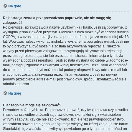
Na górę
Rejestracja została przeprowadzona poprawnie, ale nie mogę się
zalogować!
Po pierwsze, sprawdź swoją nazwę użytkownika i hasło. Jeśli są poprawne, to
wystąpiła jedna z dwóch przyczyn. Pierwszą z nich może być włączona funkcja
COPPA, a w czasie rejestracji została podana informacja, że masz mniej niż 13
lat. Wówczas należy wykonać instrukcje wysłane na twój adres e-mail. Jeśli nie
to było przyczyną, być może nie została aktywowana rejestracja. Niektóre
witryny przed pierwszym zalogowaniem wymagają aktywowania rejestracji
przez osobę rejestrującą się lub przez administratora. Informacja o tym była
wyświetlona podczas rejestracji. Jeśli została wysłana do ciebie wiadomość e-
mail, postępuj zgodnie z zawartymi w niej instrukcjami. Jeżeli taka wiadomość
do ciebie nie dotarła, być może został podany nieprawidłowy adres e-mail lub
wiadomość została zatrzymana przez filtr antyspamowy. Jeśli na pewno
podany przez ciebie adres e-mail jest prawidłowy, spróbuj skontaktować się z
administratorem.
Na górę
Dlaczego nie mogę się zalogować?
Powodów może być kilka. Po pierwsze sprawdź, czy twoja nazwa użytkownika
i hasło są prawidłowe. Jeżeli są prawidłowe, skontaktuj się z właścicielem
witryny i zapytaj, czy cię nie zablokowano. Istnieje też prawdopodobieństwo,
że problem powoduje błędna konfiguracja witryny, na której znajduje się forum.
Skontaktuj się z właścicielem witryny i powiadom go o tym problemie. Musi on