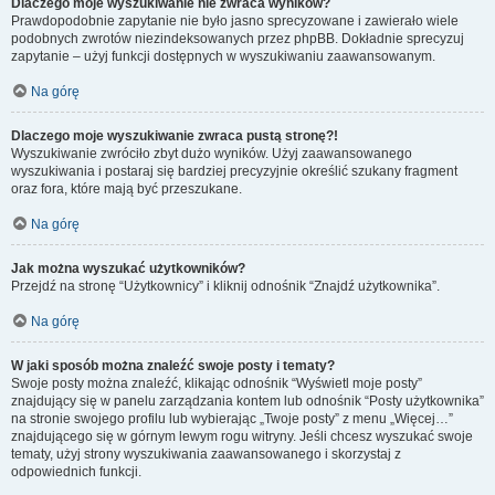
Dlaczego moje wyszukiwanie nie zwraca wyników?
Prawdopodobnie zapytanie nie było jasno sprecyzowane i zawierało wiele
podobnych zwrotów niezindeksowanych przez phpBB. Dokładnie sprecyzuj
zapytanie – użyj funkcji dostępnych w wyszukiwaniu zaawansowanym.
Na górę
Dlaczego moje wyszukiwanie zwraca pustą stronę?!
Wyszukiwanie zwróciło zbyt dużo wyników. Użyj zaawansowanego
wyszukiwania i postaraj się bardziej precyzyjnie określić szukany fragment
oraz fora, które mają być przeszukane.
Na górę
Jak można wyszukać użytkowników?
Przejdź na stronę “Użytkownicy” i kliknij odnośnik “Znajdź użytkownika”.
Na górę
W jaki sposób można znaleźć swoje posty i tematy?
Swoje posty można znaleźć, klikając odnośnik “Wyświetl moje posty”
znajdujący się w panelu zarządzania kontem lub odnośnik “Posty użytkownika”
na stronie swojego profilu lub wybierając „Twoje posty” z menu „Więcej…”
znajdującego się w górnym lewym rogu witryny. Jeśli chcesz wyszukać swoje
tematy, użyj strony wyszukiwania zaawansowanego i skorzystaj z
odpowiednich funkcji.