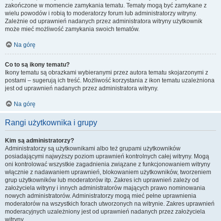
zakończone w momencie zamykania tematu. Tematy mogą być zamykane z
wielu powodów i robią to moderatorzy forum lub administratorzy witryny.
Zależnie od uprawnień nadanych przez administratora witryny użytkownik
może mieć możliwość zamykania swoich tematów.
Na górę
Co to są ikony tematu?
Ikony tematu są obrazkami wybieranymi przez autora tematu skojarzonymi z
postami – sugerują ich treść. Możliwość korzystania z ikon tematu uzależniona
jest od uprawnień nadanych przez administratora witryny.
Na górę
Rangi użytkownika i grupy
Kim są administratorzy?
Administratorzy są użytkownikami albo też grupami użytkowników
posiadającymi najwyższy poziom uprawnień kontrolnych całej witryny. Mogą
oni kontrolować wszystkie zagadnienia związane z funkcjonowaniem witryny
włącznie z nadawaniem uprawnień, blokowaniem użytkowników, tworzeniem
grup użytkowników lub moderatorów itp. Zakres ich uprawnień zależy od
założyciela witryny i innych administratorów mających prawo nominowania
nowych administratorów. Administratorzy mogą mieć pełne uprawnienia
moderatorów na wszystkich forach utworzonych na witrynie. Zakres uprawnień
moderacyjnych uzależniony jest od uprawnień nadanych przez założyciela
witryny.