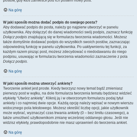
postów, gdy ktoś zamieścił pod ich postem nowy post.
Na górę
W jaki sposób można dodać podpis do swojego posta?
Aby dodawać podpis do posta, należy go najpierw utworzyć w panelu
użytkownika. Aby dołączyć do danej wiadomości swój podpis, zaznacz funkcję
Dołącz podpis
znajdującą się w formularzu tworzenia wiadomości. Możesz
także domyślnie dodawać podpis do wszystkich swoich postów, zaznaczając
odpowiednią funkcję w panelu użytkownika. Po uaktywnieniu tej funkcji, za
każdym razem pisząc post, możesz zdecydować o niedodawaniu do niego
podpisu, usuwając w formularzu tworzenia wiadomości zaznaczenie z pola
Dołącz podpis
.
Na górę
W jaki sposób można utworzyć ankietę?
Tworzenie ankiet jest proste. Kiedy tworzysz nowy temat bądź zmieniasz
pierwszy post w wątku, na dole formularza tworzenia tematu będziesz widzieć
etykietę “Utwórz ankietę”. Kliknij ją i w otworzonym formularzu podaj tytuł
ankiety i co najmniej dwie opcje. Każdą opcję należy wpisać w nowym wierszu
widocznego pola tekstowego. Możesz określić liczbę opcji, jakie użytkownik
może wybrać, wyznaczyć czas trwania ankiety (0 – bez limitu czasowego), a
także umożliwić użytkownikom zmianę wcześniej oddanego głosu. Jeśli nie
widzisz etykiety, prawdopodobnie nie masz uprawnień do tworzenia ankiet.
Na górę