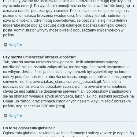
Emotikony, zwane też uśmieszkami, to małe obrazki, które mogą być użyte do
wyrażania emocji. Do wyrażania emocji można też stosować krótkie kody, np. :)
oznacza radość, podczas gdy :( smutek. Pełna lista emotikon jest dostępna z
poziomu formularza tworzenia wiadomości. Nie należy jednak nadmiernie
używać emotikon, gdyż mogą spowodować, że post stanie się nieczytelny i
moderator może podjąć decyzję o ich usunięciu bądź też usunięciu całego
posta. Administrator witryny może określić dopuszczalny limit emotikon w
poście.
Na górę
Czy można umieszczać obrazki w poście?
Tak, obrazki można umieszczać w postach. Jeśli administrator włączył
możliwość zamieszczania załączników, można wgrać obrazek bezpośrednio
na witrynę. Jeśli ta funkcja nie działa, aby obrazek był wyświetlany na forum,
należy podać odnośnik do obrazka umieszczonego na publicznie dostępnym
serwerze, np. http://www.jakas_strona.com/moj_obrazek.gif. Nie można
podawać odnośników do obrazków zapisanych na prywatnym komputerze,
chyba że jest publicznie dostępnym serwerem ani do obrazków znajdujących
się na stronach wymagających autoryzacji, takich jak, np. skrzynki pocztowe na
Gmail lub Yahoo! oraz stronach chronionych hasłem. Aby umieścić obrazek w
poście, użyj znacznika BBCode
[img]
.
Na górę
Co to są ogłoszenia globalne?
Ogłoszenia globalne zawierają ważne informacje i należy zawsze je czytać. Są