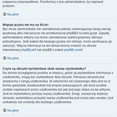
ustawiony nieprawidłowo. Poinformuj o tym administratora, by naprawił
problem.
Na górę
Mojego języka nie ma na liście!
Być może administrator nie zainstalował pakietu zawierającego twoją wersję
językową albo nikt jeszcze nie przetłumaczył phpBB3 na twój język. Zapytaj
administratora witryny czy może zainstalować pakiet językowy, którego
potrzebujesz. Jeśli pakiet dla twojego języka nie istnieje, może spróbujesz go
utworzyć. Więcej informacji na ten temat można znaleźć na stronie
internetowej
phpBB.pl
® lub phpBB Limited
phpBB.com
®
Na górę
Czym są obrazki wyświetlane obok nazwy użytkownika?
Na stronie przeglądania postów, w miejscu, gdzie są wyświetlane informacje o
użytkowniku, mogą być wyświetlane dwa obrazki. Pierwszy obrazek jest
skojarzony z rangą użytkownika. W zależności od używanego stylu jest on w
formie gwiazdek, kwadracików lub kropek pokazujących, jak dużo postów
zostało napisanych przez użytkownika lub jaki jest jego status na tej witrynie.
Jest on wyświetlany poniżej nazwy użytkownika. Drugi, zazwyczaj większy
obrazek, wyświetlany powyżej nazwy użytkownika jest znany jako awatar i jest
unikatowy lub osobisty dla każdego użytkownika.
Na górę