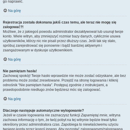
go naprawić.
Na górę
Rejestracja została dokonana jakiś czas temu, ale teraz nie mogę się
zalogować?!
Możliwe, że z jakiegoś powodu administrator dezaktywował lub usunął twoje
konto. Wiele witryn, aby zmniejszyć rozmiar bazy danych, cyklicznie usuwa
użytkowników, którzy nic nie pisali przez dłuższy czas. Jeśli tak się stało,
spróbuj zarejestrować się ponownie i bądź bardziej aktywnym i
zaangażowanym w dyskusje użytkownikiem.
Na górę
Nie pamiętam hasła!
Zachowaj spokój! Twoje hasło wprawdzie nie może zostać odzyskane, ale bez
problemu może zostać zresetowane. Przejdź na stronę logowania i kliknij
odnośnik “Nie pamiętam hasła”. Postępuj zgodnie z instrukcjami, a
prawdopodobnie niedługo znów będziesz móc się zalogować.
Na górę
Dlaczego następuje automatyczne wylogowanie?
Jeżeli w czasie logowania nie zaznaczysz funkcji
Zapamiętaj mnie
, witryna
zachowa informację o tym, że twój pobyt na tej witrynie będzie trwał tylko
określony przez administratora czas. Zapobiega to niewłaściwemu użyciu
twojego konta przez kogoś innego. Aby pozostać zalogowanym/zalogowaną,