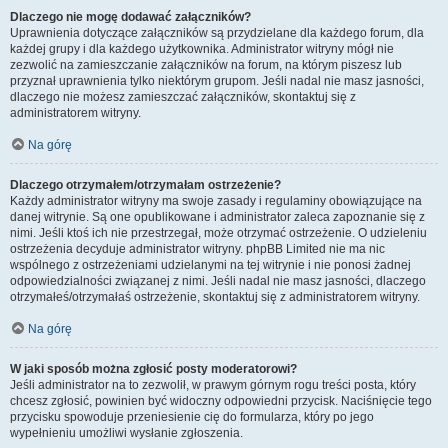
Dlaczego nie mogę dodawać załączników?
Uprawnienia dotyczące załączników są przydzielane dla każdego forum, dla
każdej grupy i dla każdego użytkownika. Administrator witryny mógł nie
zezwolić na zamieszczanie załączników na forum, na którym piszesz lub
przyznał uprawnienia tylko niektórym grupom. Jeśli nadal nie masz jasności,
dlaczego nie możesz zamieszczać załączników, skontaktuj się z
administratorem witryny.
Na górę
Dlaczego otrzymałem/otrzymałam ostrzeżenie?
Każdy administrator witryny ma swoje zasady i regulaminy obowiązujące na
danej witrynie. Są one opublikowane i administrator zaleca zapoznanie się z
nimi. Jeśli ktoś ich nie przestrzegał, może otrzymać ostrzeżenie. O udzieleniu
ostrzeżenia decyduje administrator witryny. phpBB Limited nie ma nic
wspólnego z ostrzeżeniami udzielanymi na tej witrynie i nie ponosi żadnej
odpowiedzialności związanej z nimi. Jeśli nadal nie masz jasności, dlaczego
otrzymałeś/otrzymałaś ostrzeżenie, skontaktuj się z administratorem witryny.
Na górę
W jaki sposób można zgłosić posty moderatorowi?
Jeśli administrator na to zezwolił, w prawym górnym rogu treści posta, który
chcesz zgłosić, powinien być widoczny odpowiedni przycisk. Naciśnięcie tego
przycisku spowoduje przeniesienie cię do formularza, który po jego
wypełnieniu umożliwi wysłanie zgłoszenia.