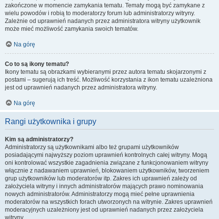
zakończone w momencie zamykania tematu. Tematy mogą być zamykane z
wielu powodów i robią to moderatorzy forum lub administratorzy witryny.
Zależnie od uprawnień nadanych przez administratora witryny użytkownik
może mieć możliwość zamykania swoich tematów.
Na górę
Co to są ikony tematu?
Ikony tematu są obrazkami wybieranymi przez autora tematu skojarzonymi z
postami – sugerują ich treść. Możliwość korzystania z ikon tematu uzależniona
jest od uprawnień nadanych przez administratora witryny.
Na górę
Rangi użytkownika i grupy
Kim są administratorzy?
Administratorzy są użytkownikami albo też grupami użytkowników
posiadającymi najwyższy poziom uprawnień kontrolnych całej witryny. Mogą
oni kontrolować wszystkie zagadnienia związane z funkcjonowaniem witryny
włącznie z nadawaniem uprawnień, blokowaniem użytkowników, tworzeniem
grup użytkowników lub moderatorów itp. Zakres ich uprawnień zależy od
założyciela witryny i innych administratorów mających prawo nominowania
nowych administratorów. Administratorzy mogą mieć pełne uprawnienia
moderatorów na wszystkich forach utworzonych na witrynie. Zakres uprawnień
moderacyjnych uzależniony jest od uprawnień nadanych przez założyciela
witryny.