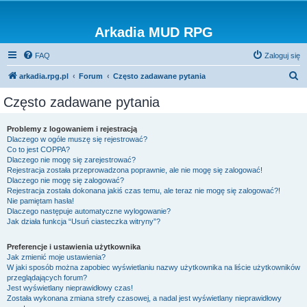
Arkadia MUD RPG
FAQ
Zaloguj się
S
arkadia.rpg.pl
Forum
Często zadawane pytania
z
Często zadawane pytania
u
k
Problemy z logowaniem i rejestracją
Dlaczego w ogóle muszę się rejestrować?
a
Co to jest COPPA?
j
Dlaczego nie mogę się zarejestrować?
Rejestracja została przeprowadzona poprawnie, ale nie mogę się zalogować!
Dlaczego nie mogę się zalogować?
Rejestracja została dokonana jakiś czas temu, ale teraz nie mogę się zalogować?!
Nie pamiętam hasła!
Dlaczego następuje automatyczne wylogowanie?
Jak działa funkcja “Usuń ciasteczka witryny”?
Preferencje i ustawienia użytkownika
Jak zmienić moje ustawienia?
W jaki sposób można zapobiec wyświetlaniu nazwy użytkownika na liście użytkowników
przeglądających forum?
Jest wyświetlany nieprawidłowy czas!
Została wykonana zmiana strefy czasowej, a nadal jest wyświetlany nieprawidłowy