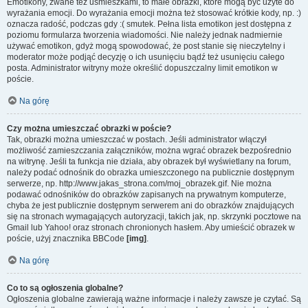
Emotikony, zwane też uśmieszkami, to małe obrazki, które mogą być użyte do
wyrażania emocji. Do wyrażania emocji można też stosować krótkie kody, np. :)
oznacza radość, podczas gdy :( smutek. Pełna lista emotikon jest dostępna z
poziomu formularza tworzenia wiadomości. Nie należy jednak nadmiernie
używać emotikon, gdyż mogą spowodować, że post stanie się nieczytelny i
moderator może podjąć decyzję o ich usunięciu bądź też usunięciu całego
posta. Administrator witryny może określić dopuszczalny limit emotikon w
poście.
Na górę
Czy można umieszczać obrazki w poście?
Tak, obrazki można umieszczać w postach. Jeśli administrator włączył
możliwość zamieszczania załączników, można wgrać obrazek bezpośrednio
na witrynę. Jeśli ta funkcja nie działa, aby obrazek był wyświetlany na forum,
należy podać odnośnik do obrazka umieszczonego na publicznie dostępnym
serwerze, np. http://www.jakas_strona.com/moj_obrazek.gif. Nie można
podawać odnośników do obrazków zapisanych na prywatnym komputerze,
chyba że jest publicznie dostępnym serwerem ani do obrazków znajdujących
się na stronach wymagających autoryzacji, takich jak, np. skrzynki pocztowe na
Gmail lub Yahoo! oraz stronach chronionych hasłem. Aby umieścić obrazek w
poście, użyj znacznika BBCode
[img]
.
Na górę
Co to są ogłoszenia globalne?
Ogłoszenia globalne zawierają ważne informacje i należy zawsze je czytać. Są