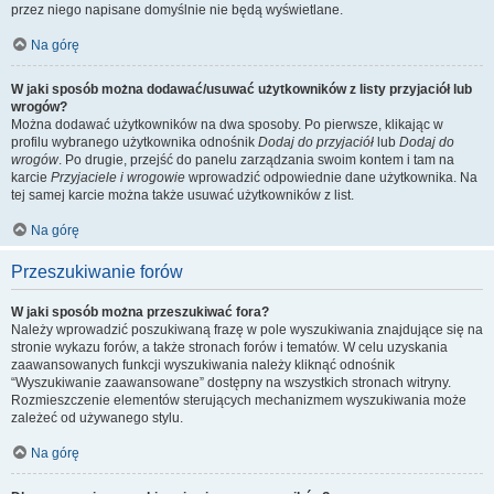
przez niego napisane domyślnie nie będą wyświetlane.
Na górę
W jaki sposób można dodawać/usuwać użytkowników z listy przyjaciół lub
wrogów?
Można dodawać użytkowników na dwa sposoby. Po pierwsze, klikając w
profilu wybranego użytkownika odnośnik
Dodaj do przyjaciół
lub
Dodaj do
wrogów
. Po drugie, przejść do panelu zarządzania swoim kontem i tam na
karcie
Przyjaciele i wrogowie
wprowadzić odpowiednie dane użytkownika. Na
tej samej karcie można także usuwać użytkowników z list.
Na górę
Przeszukiwanie forów
W jaki sposób można przeszukiwać fora?
Należy wprowadzić poszukiwaną frazę w pole wyszukiwania znajdujące się na
stronie wykazu forów, a także stronach forów i tematów. W celu uzyskania
zaawansowanych funkcji wyszukiwania należy kliknąć odnośnik
“Wyszukiwanie zaawansowane” dostępny na wszystkich stronach witryny.
Rozmieszczenie elementów sterujących mechanizmem wyszukiwania może
zależeć od używanego stylu.
Na górę