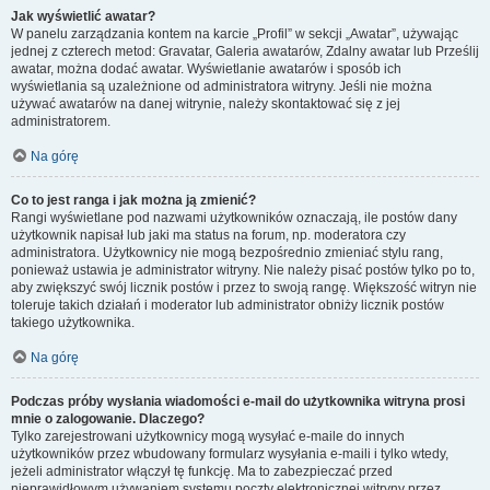
Jak wyświetlić awatar?
W panelu zarządzania kontem na karcie „Profil” w sekcji „Awatar”, używając
jednej z czterech metod: Gravatar, Galeria awatarów, Zdalny awatar lub Prześlij
awatar, można dodać awatar. Wyświetlanie awatarów i sposób ich
wyświetlania są uzależnione od administratora witryny. Jeśli nie można
używać awatarów na danej witrynie, należy skontaktować się z jej
administratorem.
Na górę
Co to jest ranga i jak można ją zmienić?
Rangi wyświetlane pod nazwami użytkowników oznaczają, ile postów dany
użytkownik napisał lub jaki ma status na forum, np. moderatora czy
administratora. Użytkownicy nie mogą bezpośrednio zmieniać stylu rang,
ponieważ ustawia je administrator witryny. Nie należy pisać postów tylko po to,
aby zwiększyć swój licznik postów i przez to swoją rangę. Większość witryn nie
toleruje takich działań i moderator lub administrator obniży licznik postów
takiego użytkownika.
Na górę
Podczas próby wysłania wiadomości e-mail do użytkownika witryna prosi
mnie o zalogowanie. Dlaczego?
Tylko zarejestrowani użytkownicy mogą wysyłać e-maile do innych
użytkowników przez wbudowany formularz wysyłania e-maili i tylko wtedy,
jeżeli administrator włączył tę funkcję. Ma to zabezpieczać przed
nieprawidłowym używaniem systemu poczty elektronicznej witryny przez