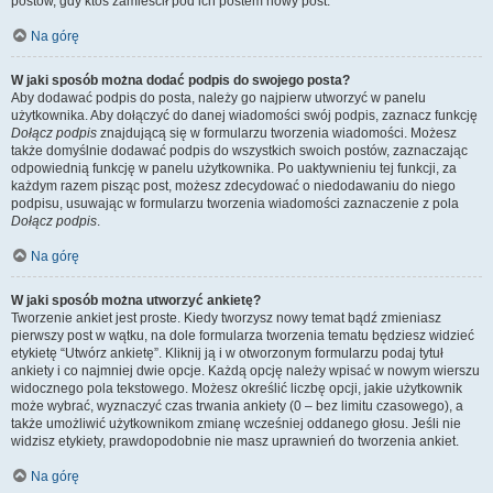
postów, gdy ktoś zamieścił pod ich postem nowy post.
Na górę
W jaki sposób można dodać podpis do swojego posta?
Aby dodawać podpis do posta, należy go najpierw utworzyć w panelu
użytkownika. Aby dołączyć do danej wiadomości swój podpis, zaznacz funkcję
Dołącz podpis
znajdującą się w formularzu tworzenia wiadomości. Możesz
także domyślnie dodawać podpis do wszystkich swoich postów, zaznaczając
odpowiednią funkcję w panelu użytkownika. Po uaktywnieniu tej funkcji, za
każdym razem pisząc post, możesz zdecydować o niedodawaniu do niego
podpisu, usuwając w formularzu tworzenia wiadomości zaznaczenie z pola
Dołącz podpis
.
Na górę
W jaki sposób można utworzyć ankietę?
Tworzenie ankiet jest proste. Kiedy tworzysz nowy temat bądź zmieniasz
pierwszy post w wątku, na dole formularza tworzenia tematu będziesz widzieć
etykietę “Utwórz ankietę”. Kliknij ją i w otworzonym formularzu podaj tytuł
ankiety i co najmniej dwie opcje. Każdą opcję należy wpisać w nowym wierszu
widocznego pola tekstowego. Możesz określić liczbę opcji, jakie użytkownik
może wybrać, wyznaczyć czas trwania ankiety (0 – bez limitu czasowego), a
także umożliwić użytkownikom zmianę wcześniej oddanego głosu. Jeśli nie
widzisz etykiety, prawdopodobnie nie masz uprawnień do tworzenia ankiet.
Na górę