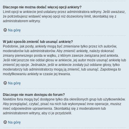
Dlaczego nie można dodać więcej opcji ankiety?
Limit opcji w ankiecie jest ustalany przez administratora witryny. Jeśli uważasz,
że potrzebujesz wstawić więcej opcji niż dozwolony limit, skontaktuj się z
administratorem witryny.
Na górę
W jaki sposób zmienić lub usunąć ankietę?
Podobnie, jak posty, ankiety mogą być zmieniane tylko przez ich autorów,
moderatorów lub administratorów. Aby zmienić ankietę, należy dokonać
zmiany pierwszego posta w wątku, z którym zawsze związana jest ankieta.
Jeśli nikt jeszcze nie oddał głosu w ankiecie, jej autor może usunąć ankietę lub
zmienić jej opcje. Jednakże, jeśli w ankiecie zostały już oddane głosy, tylko
moderatorzy lub administratorzy mogą ją zmienić, lub usunąć. Zapobiega to
modyfikowaniu ankiety w czasie jej trwania.
Na górę
Dlaczego nie mam dostępu do forum?
Niektóre fora mogą być dostępne tylko dla określonych grup lub użytkowników.
Aby przeglądać, czytać, pisać na nich lub wykonywać inne operacje, musisz
mieć odpowiednie uprawnienia. Skontaktuj się z moderatorem lub
administratorem witryny, aby ci je przydzielił.
Na górę