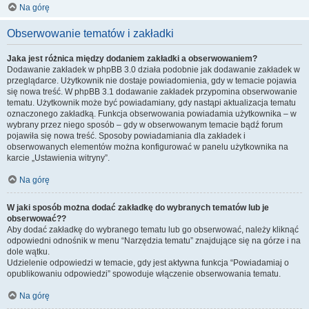
Na górę
Obserwowanie tematów i zakładki
Jaka jest różnica między dodaniem zakładki a obserwowaniem?
Dodawanie zakładek w phpBB 3.0 działa podobnie jak dodawanie zakładek w
przeglądarce. Użytkownik nie dostaje powiadomienia, gdy w temacie pojawia
się nowa treść. W phpBB 3.1 dodawanie zakładek przypomina obserwowanie
tematu. Użytkownik może być powiadamiany, gdy nastąpi aktualizacja tematu
oznaczonego zakładką. Funkcja obserwowania powiadamia użytkownika – w
wybrany przez niego sposób – gdy w obserwowanym temacie bądź forum
pojawiła się nowa treść. Sposoby powiadamiania dla zakładek i
obserwowanych elementów można konfigurować w panelu użytkownika na
karcie „Ustawienia witryny”.
Na górę
W jaki sposób można dodać zakładkę do wybranych tematów lub je
obserwować??
Aby dodać zakładkę do wybranego tematu lub go obserwować, należy kliknąć
odpowiedni odnośnik w menu “Narzędzia tematu” znajdujące się na górze i na
dole wątku.
Udzielenie odpowiedzi w temacie, gdy jest aktywna funkcja “Powiadamiaj o
opublikowaniu odpowiedzi” spowoduje włączenie obserwowania tematu.
Na górę