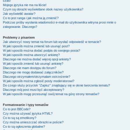
czas!
Mojego języka nie ma na liście!
Czym są obrazki wyświetlane obok nazwy użytkownika?
Jak wyświetlić awatar?
Co to jest ranga i jak można ją zmienić?
Podczas próby wysłania wiadomości e-mail do użytkownika witryna prosi mnie o
zalogowanie. Dlaczego?
Problemy z pisaniem
Jak utworzyć nowy temat na forum lub wysłać odpowiedź w temacie?
W jaki sposób można zmienić lub usunąć post?
W jaki sposób można dodać podpis do swojego posta?
W jaki sposób można utworzyć ankietę?
Dlaczego nie można dodać więcej opcji ankiety?
W jaki sposób zmienić lub usunąć ankietę?
Dlaczego nie mam dostępu do forum?
Dlaczego nie mogę dodawać załączników?
Dlaczego otrzymałem/otrzymałam ostrzeżenie?
W jaki sposób można zgłosić posty moderatorowi?
Do czego służy przycisk “Zapisz” znajdujący się w oknie tworzenia tematu?
Dlaczego mój post musi być akceptowany?
W jaki sposób mogę przesunąć swój temat na górę strony tematów?
Formatowanie i typy tematów
Co to jest BBCode?
Czy można używać języka HTML?
Co to są są emotikony?
Czy można umieszczać obrazki w poście?
Co to są ogłoszenia globalne?