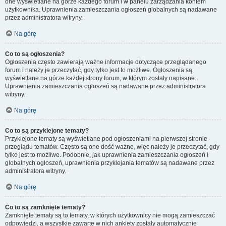
one wyświetlane na górze każdego forum i w panelu zarządzania kontem
użytkownika. Uprawnienia zamieszczania ogłoszeń globalnych są nadawane
przez administratora witryny.
Na górę
Co to są ogłoszenia?
Ogłoszenia często zawierają ważne informacje dotyczące przeglądanego
forum i należy je przeczytać, gdy tylko jest to możliwe. Ogłoszenia są
wyświetlane na górze każdej strony forum, w którym zostały napisane.
Uprawnienia zamieszczania ogłoszeń są nadawane przez administratora
witryny.
Na górę
Co to są przyklejone tematy?
Przyklejone tematy są wyświetlane pod ogłoszeniami na pierwszej stronie
przeglądu tematów. Często są one dość ważne, więc należy je przeczytać, gdy
tylko jest to możliwe. Podobnie, jak uprawnienia zamieszczania ogłoszeń i
globalnych ogłoszeń, uprawnienia przyklejania tematów są nadawane przez
administratora witryny.
Na górę
Co to są zamknięte tematy?
Zamknięte tematy są to tematy, w których użytkownicy nie mogą zamieszczać
odpowiedzi, a wszystkie zawarte w nich ankiety zostały automatycznie