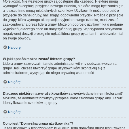
Moje konto
. Nie wszystkie grupy są dostępne dla każdego. Niektóre mogą
wymagać akceptacji przyjęcia nowego członka, niektóre mogą być zamknięte,
a jeszcze inne mogą mieć ukrytych członków. Użytkownik może poprosić o
przyjęcie do danej grupy, naciskając odpowiedni przycisk. Prośba o przyjęcie
do grupy, która wymaga akceptacji przyjęcia nowego członka, musi zostać
zaakceptowana przez lidera grupy. Może on poprosić użytkownika o podanie
wyjaśnień, dlaczego chce on dołączyć do tej grupy. W przypadku otrzymania
negatywnej decyzji proszę nie nękać lidera grupy pytaniami – widocznie miał
on swoje powody.
Na górę
W jaki sposób można zostać liderem grupy?
Lidera grupy zazwyczaj mianuje administrator witryny podczas tworzenia
grupy. Jeśli chcesz utworzyć grupę użytkowników, skontaktuj się z
administratorem, wysyłając do niego prywatną wiadomość.
Na górę
Dlaczego niektóre nazwy użytkowników są wyświetlane innymi kolorami?
Możliwe, że administrator witryny przypisał kolor członkom grupy, aby ułatwić
identyfikowanie członków tej grupy.
Na górę
Co to jest “Domyślna grupa użytkownika”?
Jeżeli użytkownik jest członkiem kilku grup, jego domyślna grupa jest używana