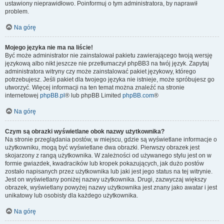
ustawiony nieprawidłowo. Poinformuj o tym administratora, by naprawił
problem.
Na górę
Mojego języka nie ma na liście!
Być może administrator nie zainstalował pakietu zawierającego twoją wersję
językową albo nikt jeszcze nie przetłumaczył phpBB3 na twój język. Zapytaj
administratora witryny czy może zainstalować pakiet językowy, którego
potrzebujesz. Jeśli pakiet dla twojego języka nie istnieje, może spróbujesz go
utworzyć. Więcej informacji na ten temat można znaleźć na stronie
internetowej
phpBB.pl
® lub phpBB Limited
phpBB.com
®
Na górę
Czym są obrazki wyświetlane obok nazwy użytkownika?
Na stronie przeglądania postów, w miejscu, gdzie są wyświetlane informacje o
użytkowniku, mogą być wyświetlane dwa obrazki. Pierwszy obrazek jest
skojarzony z rangą użytkownika. W zależności od używanego stylu jest on w
formie gwiazdek, kwadracików lub kropek pokazujących, jak dużo postów
zostało napisanych przez użytkownika lub jaki jest jego status na tej witrynie.
Jest on wyświetlany poniżej nazwy użytkownika. Drugi, zazwyczaj większy
obrazek, wyświetlany powyżej nazwy użytkownika jest znany jako awatar i jest
unikatowy lub osobisty dla każdego użytkownika.
Na górę