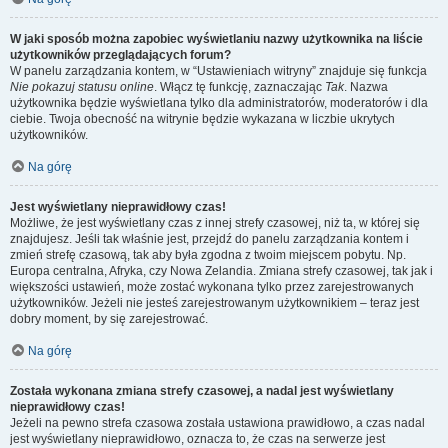
W jaki sposób można zapobiec wyświetlaniu nazwy użytkownika na liście
użytkowników przeglądających forum?
W panelu zarządzania kontem, w “Ustawieniach witryny” znajduje się funkcja
Nie pokazuj statusu online
. Włącz tę funkcję, zaznaczając
Tak
. Nazwa
użytkownika będzie wyświetlana tylko dla administratorów, moderatorów i dla
ciebie. Twoja obecność na witrynie będzie wykazana w liczbie ukrytych
użytkowników.
Na górę
Jest wyświetlany nieprawidłowy czas!
Możliwe, że jest wyświetlany czas z innej strefy czasowej, niż ta, w której się
znajdujesz. Jeśli tak właśnie jest, przejdź do panelu zarządzania kontem i
zmień strefę czasową, tak aby była zgodna z twoim miejscem pobytu. Np.
Europa centralna, Afryka, czy Nowa Zelandia. Zmiana strefy czasowej, tak jak i
większości ustawień, może zostać wykonana tylko przez zarejestrowanych
użytkowników. Jeżeli nie jesteś zarejestrowanym użytkownikiem – teraz jest
dobry moment, by się zarejestrować.
Na górę
Została wykonana zmiana strefy czasowej, a nadal jest wyświetlany
nieprawidłowy czas!
Jeżeli na pewno strefa czasowa została ustawiona prawidłowo, a czas nadal
jest wyświetlany nieprawidłowo, oznacza to, że czas na serwerze jest