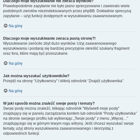
Dlaczego moje wyszukiwanie nie zwraca wyników?
Prawdopodobnie zapytanie nie było jasno sprecyzowane i zawierało wiele
podobnych zwrotów niezindeksowanych przez phpBB. Dokładnie sprecyzuj
zapytanie – użyj funkcji dostępnych w wyszukiwaniu zaawansowanym.
Na górę
Dlaczego moje wyszukiwanie zwraca pustą stronę?!
Wyszukiwanie zwróciło zbyt dużo wyników. Użyj zaawansowanego
wyszukiwania i postaraj się bardziej precyzyjnie określić szukany fragment
oraz fora, które mają być przeszukane.
Na górę
Jak można wyszukać użytkowników?
Przejdź na stronę “Użytkownicy” i kliknij odnośnik “Znajdź użytkownika”.
Na górę
W jaki sposób można znaleźć swoje posty i tematy?
Swoje posty można znaleźć, klikając odnośnik “Wyświetl moje posty”
znajdujący się w panelu zarządzania kontem lub odnośnik “Posty użytkownika”
na stronie swojego profilu lub wybierając „Twoje posty” z menu „Więcej…”
znajdującego się w górnym lewym rogu witryny. Jeśli chcesz wyszukać swoje
tematy, użyj strony wyszukiwania zaawansowanego i skorzystaj z
odpowiednich funkcji.