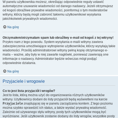
W panelu użytkownika możesz, określając odpowiednie reguły ustawić
automatyczne usuwanie wiadomości od danego nadawcy. Jeżeli otrzymujesz
od kogoś obraźliwe prywatne wiadomości, poinformuj o tym moderatorów
witryny, którzy będą mogli zabronić takiemu użytkownikowi wysyłania
jakichkolwiek prywatnych wiadomości.
Na górę
Otrzymałem/otrzymałam spam lub obraźliwy e-mail od kogoś z tej witryny!
Przykro nam z tego powodu. System wysyłania e-maili witryny zawiera
zabezpieczenia umożliwiające wytropienie użytkowników, którzy wysyłają takie
wiadomości. Prześlij administratorowi witryny pełną kopię otrzymanego e-
maila – ważne, aby były w niej zawarte nagłówki, ponieważ zawierają one
informacje o nadawcy. Administrator będzie wówczas mógł podjąć
odpowiednie działania.
Na górę
Przyjaciele i wrogowie
Co to jest lista przyjaciół i wrogów?
Jest to lista, którą można użyć do organizowania różnych użytkowników
witryny. Użytkownicy dodani do listy przyjaciół będą wyświetleni na karcie
Przyjaciele
znajdującej się w panelu zarządzania kontem. Z tego poziomu
można szybko sprawdzić ich status, a także wysłać prywatną wiadomość.
Zależnie od używanego stylu witryny, posty tych użytkowników mogą być
wyróżniane. Jeśli użytkownik zostanie dodany do listy wrogów, wszystkie posty