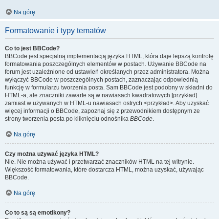
Na górę
Formatowanie i typy tematów
Co to jest BBCode?
BBCode jest specjalną implementacją języka HTML, która daje lepszą kontrolę
formatowania poszczególnych elementów w postach. Używanie BBCode na
forum jest uzależnione od ustawień określanych przez administratora. Można
wyłączyć BBCode w poszczególnych postach, zaznaczając odpowiednią
funkcję w formularzu tworzenia posta. Sam BBCode jest podobny w składni do
HTML-a, ale znaczniki zawarte są w nawiasach kwadratowych [przykład]
zamiast w używanych w HTML-u nawiasach ostrych <przykład>. Aby uzyskać
więcej informacji o BBCode, zapoznaj się z przewodnikiem dostępnym ze
strony tworzenia posta po kliknięciu odnośnika
BBCode
.
Na górę
Czy można używać języka HTML?
Nie. Nie można używać i przetwarzać znaczników HTML na tej witrynie.
Większość formatowania, które dostarcza HTML, można uzyskać, używając
BBCode.
Na górę
Co to są są emotikony?