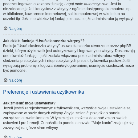
podczas logowania zaznacz funkcję
Loguj mnie automatycznie
. Jest to
niezalecane, jeżeli korzystasz z witryny z ogólnie dostępnego komputera, np.
w bibliotece, kawiarence internetowej, sali komputerowej w szkole lub na
uczelni itp. Jeśli nie widzisz tej funkcji, oznacza to, że administrator ją wyłączył.
Na górę
Jak działa funkcja “Usuń ciasteczka witryny”?
Funkcja “Usuń ciasteczka witryny” usuwa ciasteczka utworzone przez phpBB
dzięki, którym użytkownik jest autoryzowany i logowany do witryny. Dostarczają
one również funkcję – jeśli została włączona przez administratora witryny –
śledzenia przeczytanych i nieprzeczytanych przez użytkownika postów. Jeśli
występują problemy z logowaniem/wylogowaniem, usunięcie ciasteczek może
być pomocne.
Na górę
Preferencje i ustawienia użytkownika
Jak zmienić moje ustawienia?
Jeżeli jesteś zarejestrowanym użytkownikiem, wszystkie twoje ustawienia są
zapisywane w bazie danych witryny. Aby je zmienić, przejdź do panelu
zarządzania swoim kontem. W tym miejscu możesz dokonać zmian swoich
ustawień i preferencji. Odnośnik do panelu o nazwie “Moje konto” znajduje się
zazwyczaj na górze stron witryny.
Na górę