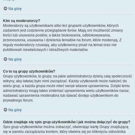
Na górę
Kim są moderatorzy?
Moderatorzy są użytkownikami albo też grupami użytkowników, których
zadaniem jest codzienne przeglądanie forów. Mają oni możliwość zmiany
treści lub usuwania postów, a także blokowania, odblokowywania,
przenoszenia, usuwania i dzielenia tematów na forum, które moderują. Z
reguły moderatorzy czuwają, aby użytkownicy pisali na temat oraz nie
publikowali niewłaściwych i obraźliwych materiałów.
Na górę
Co to są grupy użytkowników?
Grupy użytkowników, to grupy, na jakie administratorzy dzielą całą społeczność
witryny, aby łatwiej było nimi zarządzać. Każdy użytkownik może należeć do
wielu grup, a każda grupa może mieć swoje własne uprawnienia. Dzięki temu
administratorzy mogą łatwo zmieniać uprawnienia wielu użytkowników naraz,
nadawać uprawnienia moderatora lub dawać dostęp użytkownikom do
prywatnego forum.
Na górę
Gdzie znajduje się spis grup użytkowników i jak można dołączyć do grupy?
Spis grup użytkowników można zobaczyć, otwierając kartę
Grupy
znajdującą
się w panelu zarządzania kontem, który otwiera się po kliknięciu odnośnika