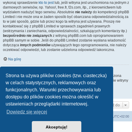
wykonaj sprawdzenie
kto to jest
lub, jeśli witryna jest uruchomiona na jednym z
darmowych serwisów, np. Yahoo!, free.fr, f2s.com, itp., z kierownictwem lub
wydziałem nadużyć tego serwisu. Absolutnie
nie należy
do kompetencji phpBB
Limited i nie może ona w żaden sposób być obarczana odpowiedzialnością za
to w jaki sposób, gdzie lub przez kogo ta witryna jest używana. Proszę nie
kontaktować się z phpBB Limited w sprawach zagadnień prawnych
(wstrzymania i zaniechania, odpowiedzialności, szkalujących komentarzy itp.)
bezpośrednio nie związanych
z witryną phpBB.com lub oprogramowaniem
phpBB samym w sobie. Jeśli do phpBB Limited zostanie wysłana wiadomość
dotycząca
innych podmiotów
używających tego oprogramowania, nie należy
oczekiwać odpowiedzi, lub zostanie udzielona odpowiedź lakoniczna.
Na górę
Jak nawiązać kontakt z administratorem witryny?
Strona ta używa plików cookies (tzw. ciasteczka)
Wszyscy użytkownicy witryny mogą używać – jeśli funkcja ta jest włączona
przez administratora witryny – formularza „Kontakt z nami”. Członkowie witryny
w celach statystycznych, reklamowych oraz
mogą także używać odnośnika „Zespół administracyjny”.
funkcjonalnych. Warunki przechowywania lub
Na górę
dostępu do plików cookies można określić w
ustawieniach przeglądarki internetowej.
Przejdź do
Dowiedz się więcej
arkadia.rpg.pl
Forum
Strefa czasowa
UTC+02:00
Akceptuję!
Technologię dostarcza
phpBB
® Forum Software © phpBB Limited