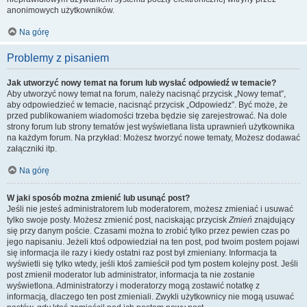
anonimowych użytkowników.
Na górę
Problemy z pisaniem
Jak utworzyć nowy temat na forum lub wysłać odpowiedź w temacie?
Aby utworzyć nowy temat na forum, należy nacisnąć przycisk „Nowy temat”,
aby odpowiedzieć w temacie, nacisnąć przycisk „Odpowiedz”. Być może, że
przed publikowaniem wiadomości trzeba będzie się zarejestrować. Na dole
strony forum lub strony tematów jest wyświetlana lista uprawnień użytkownika
na każdym forum. Na przykład: Możesz tworzyć nowe tematy, Możesz dodawać
załączniki itp.
Na górę
W jaki sposób można zmienić lub usunąć post?
Jeśli nie jesteś administratorem lub moderatorem, możesz zmieniać i usuwać
tylko swoje posty. Możesz zmienić post, naciskając przycisk
Zmień
znajdujący
się przy danym poście. Czasami można to zrobić tylko przez pewien czas po
jego napisaniu. Jeżeli ktoś odpowiedział na ten post, pod twoim postem pojawi
się informacja ile razy i kiedy ostatni raz post był zmieniany. Informacja ta
wyświetli się tylko wtedy, jeśli ktoś zamieścił pod tym postem kolejny post. Jeśli
post zmienił moderator lub administrator, informacja ta nie zostanie
wyświetlona. Administratorzy i moderatorzy mogą zostawić notatkę z
informacją, dlaczego ten post zmieniali. Zwykli użytkownicy nie mogą usuwać