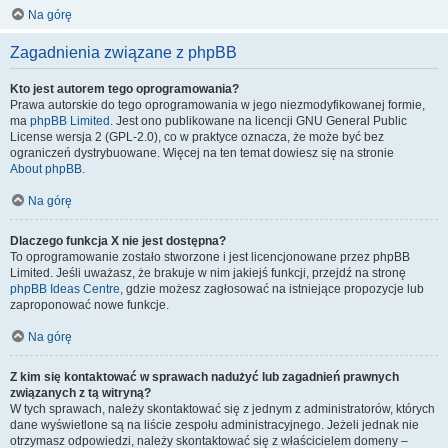
Na górę
Zagadnienia związane z phpBB
Kto jest autorem tego oprogramowania?
Prawa autorskie do tego oprogramowania w jego niezmodyfikowanej formie,
ma
phpBB Limited
. Jest ono publikowane na licencji GNU General Public
License wersja 2 (GPL-2.0), co w praktyce oznacza, że może być bez
ograniczeń dystrybuowane. Więcej na ten temat dowiesz się na stronie
About phpBB
.
Na górę
Dlaczego funkcja X nie jest dostępna?
To oprogramowanie zostało stworzone i jest licencjonowane przez phpBB
Limited. Jeśli uważasz, że brakuje w nim jakiejś funkcji, przejdź na stronę
phpBB Ideas Centre
, gdzie możesz zagłosować na istniejące propozycje lub
zaproponować nowe funkcje.
Na górę
Z kim się kontaktować w sprawach nadużyć lub zagadnień prawnych
związanych z tą witryną?
W tych sprawach, należy skontaktować się z jednym z administratorów, których
dane wyświetlone są na liście zespołu administracyjnego. Jeżeli jednak nie
otrzymasz odpowiedzi, należy skontaktować się z właścicielem domeny –