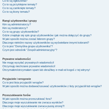
Co to są ogłoszenia?
Co to są przyklejone tematy?
Co to są zamknięte tematy?
Co to są ikony tematu?
Rangi użytkownika i grupy
Kim są administratorzy?
Kim są moderatorzy?
Co to są grupy użytkowników?
Gdzie znajduje się spis grup użytkowników i jak można dołączyć do grupy?
W jaki sposób można zostać liderem grupy?
Dlaczego niektóre nazwy użytkowników są wyświetlane innymi kolorami?
Co to jest “Domyślna grupa użytkownika”?
Czym jest odnośnik “Zespół administracyjny”?
Prywatne wiadomości
Nie mogę wysyłać prywatnych wiadomości!
Otrzymuję niechciane prywatne wiadomości!
Otrzymałem/otrzymałam spam lub obraźliwy e-mail od kogoś z tej witryny!
Przyjaciele i wrogowie
Co to jest lista przyjaciół i wrogów?
W jaki sposób można dodawać/usuwać użytkowników z listy przyjaciół lub wrogów?
Przeszukiwanie forów
W jaki sposób można przeszukiwać fora?
Dlaczego moje wyszukiwanie nie zwraca wyników?
Dlaczego moje wyszukiwanie zwraca pustą stronę?!