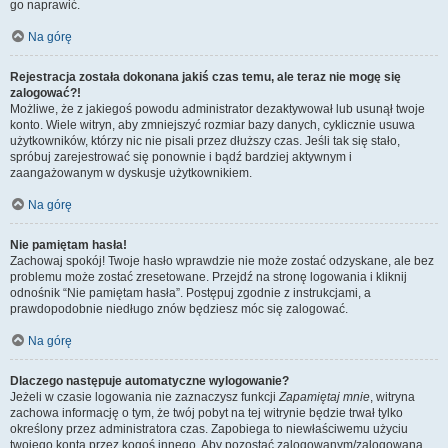
go naprawić.
Na górę
Rejestracja została dokonana jakiś czas temu, ale teraz nie mogę się
zalogować?!
Możliwe, że z jakiegoś powodu administrator dezaktywował lub usunął twoje
konto. Wiele witryn, aby zmniejszyć rozmiar bazy danych, cyklicznie usuwa
użytkowników, którzy nic nie pisali przez dłuższy czas. Jeśli tak się stało,
spróbuj zarejestrować się ponownie i bądź bardziej aktywnym i
zaangażowanym w dyskusje użytkownikiem.
Na górę
Nie pamiętam hasła!
Zachowaj spokój! Twoje hasło wprawdzie nie może zostać odzyskane, ale bez
problemu może zostać zresetowane. Przejdź na stronę logowania i kliknij
odnośnik “Nie pamiętam hasła”. Postępuj zgodnie z instrukcjami, a
prawdopodobnie niedługo znów będziesz móc się zalogować.
Na górę
Dlaczego następuje automatyczne wylogowanie?
Jeżeli w czasie logowania nie zaznaczysz funkcji
Zapamiętaj mnie
, witryna
zachowa informację o tym, że twój pobyt na tej witrynie będzie trwał tylko
określony przez administratora czas. Zapobiega to niewłaściwemu użyciu
twojego konta przez kogoś innego. Aby pozostać zalogowanym/zalogowaną,