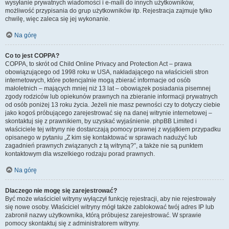
wysyłanie prywatnych wiadomości i e-maili do innych użytkowników,
możliwość przypisania do grup użytkowników itp. Rejestracja zajmuje tylko
chwilę, więc zaleca się jej wykonanie.
Na górę
Co to jest COPPA?
COPPA, to skrót od Child Online Privacy and Protection Act – prawa
obowiązującego od 1998 roku w USA, nakładającego na właścicieli stron
internetowych, które potencjalnie mogą zbierać informacje od osób
małoletnich – mających mniej niż 13 lat – obowiązek posiadania pisemnej
zgody rodziców lub opiekunów prawnych na zbieranie informacji prywatnych
od osób poniżej 13 roku życia. Jeżeli nie masz pewności czy to dotyczy ciebie
jako kogoś próbującego zarejestrować się na danej witrynie internetowej –
skontaktuj się z prawnikiem, by uzyskać wyjaśnienie. phpBB Limited i
właściciele tej witryny nie dostarczają pomocy prawnej z wyjątkiem przypadku
opisanego w pytaniu „Z kim się kontaktować w sprawach nadużyć lub
zagadnień prawnych związanych z tą witryną?”, a także nie są punktem
kontaktowym dla wszelkiego rodzaju porad prawnych.
Na górę
Dlaczego nie mogę się zarejestrować?
Być może właściciel witryny wyłączył funkcję rejestracji, aby nie rejestrowały
się nowe osoby. Właściciel witryny mógł także zablokować twój adres IP lub
zabronił nazwy użytkownika, którą próbujesz zarejestrować. W sprawie
pomocy skontaktuj się z administratorem witryny.