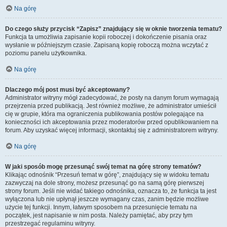
Na górę
Do czego służy przycisk “Zapisz” znajdujący się w oknie tworzenia tematu?
Funkcja ta umożliwia zapisanie kopii roboczej i dokończenie pisania oraz
wysłanie w późniejszym czasie. Zapisaną kopię roboczą można wczytać z
poziomu panelu użytkownika.
Na górę
Dlaczego mój post musi być akceptowany?
Administrator witryny mógł zadecydować, że posty na danym forum wymagają
przejrzenia przed publikacją. Jest również możliwe, że administrator umieścił
cię w grupie, która ma ograniczenia publikowania postów polegające na
konieczności ich akceptowania przez moderatorów przed opublikowaniem na
forum. Aby uzyskać więcej informacji, skontaktuj się z administratorem witryny.
Na górę
W jaki sposób mogę przesunąć swój temat na górę strony tematów?
Klikając odnośnik “Przesuń temat w górę”, znajdujący się w widoku tematu
zazwyczaj na dole strony, możesz przesunąć go na samą górę pierwszej
strony forum. Jeśli nie widać takiego odnośnika, oznacza to, że funkcja ta jest
wyłączona lub nie upłynął jeszcze wymagany czas, zanim będzie możliwe
użycie tej funkcji. Innym, łatwym sposobem na przesunięcie tematu na
początek, jest napisanie w nim posta. Należy pamiętać, aby przy tym
przestrzegać regulaminu witryny.