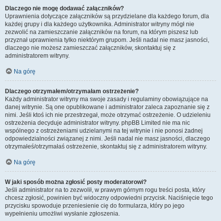
Dlaczego nie mogę dodawać załączników?
Uprawnienia dotyczące załączników są przydzielane dla każdego forum, dla
każdej grupy i dla każdego użytkownika. Administrator witryny mógł nie
zezwolić na zamieszczanie załączników na forum, na którym piszesz lub
przyznał uprawnienia tylko niektórym grupom. Jeśli nadal nie masz jasności,
dlaczego nie możesz zamieszczać załączników, skontaktuj się z
administratorem witryny.
Na górę
Dlaczego otrzymałem/otrzymałam ostrzeżenie?
Każdy administrator witryny ma swoje zasady i regulaminy obowiązujące na
danej witrynie. Są one opublikowane i administrator zaleca zapoznanie się z
nimi. Jeśli ktoś ich nie przestrzegał, może otrzymać ostrzeżenie. O udzieleniu
ostrzeżenia decyduje administrator witryny. phpBB Limited nie ma nic
wspólnego z ostrzeżeniami udzielanymi na tej witrynie i nie ponosi żadnej
odpowiedzialności związanej z nimi. Jeśli nadal nie masz jasności, dlaczego
otrzymałeś/otrzymałaś ostrzeżenie, skontaktuj się z administratorem witryny.
Na górę
W jaki sposób można zgłosić posty moderatorowi?
Jeśli administrator na to zezwolił, w prawym górnym rogu treści posta, który
chcesz zgłosić, powinien być widoczny odpowiedni przycisk. Naciśnięcie tego
przycisku spowoduje przeniesienie cię do formularza, który po jego
wypełnieniu umożliwi wysłanie zgłoszenia.