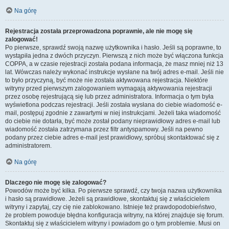
Na górę
Rejestracja została przeprowadzona poprawnie, ale nie mogę się
zalogować!
Po pierwsze, sprawdź swoją nazwę użytkownika i hasło. Jeśli są poprawne, to
wystąpiła jedna z dwóch przyczyn. Pierwszą z nich może być włączona funkcja
COPPA, a w czasie rejestracji została podana informacja, że masz mniej niż 13
lat. Wówczas należy wykonać instrukcje wysłane na twój adres e-mail. Jeśli nie
to było przyczyną, być może nie została aktywowana rejestracja. Niektóre
witryny przed pierwszym zalogowaniem wymagają aktywowania rejestracji
przez osobę rejestrującą się lub przez administratora. Informacja o tym była
wyświetlona podczas rejestracji. Jeśli została wysłana do ciebie wiadomość e-
mail, postępuj zgodnie z zawartymi w niej instrukcjami. Jeżeli taka wiadomość
do ciebie nie dotarła, być może został podany nieprawidłowy adres e-mail lub
wiadomość została zatrzymana przez filtr antyspamowy. Jeśli na pewno
podany przez ciebie adres e-mail jest prawidłowy, spróbuj skontaktować się z
administratorem.
Na górę
Dlaczego nie mogę się zalogować?
Powodów może być kilka. Po pierwsze sprawdź, czy twoja nazwa użytkownika
i hasło są prawidłowe. Jeżeli są prawidłowe, skontaktuj się z właścicielem
witryny i zapytaj, czy cię nie zablokowano. Istnieje też prawdopodobieństwo,
że problem powoduje błędna konfiguracja witryny, na której znajduje się forum.
Skontaktuj się z właścicielem witryny i powiadom go o tym problemie. Musi on