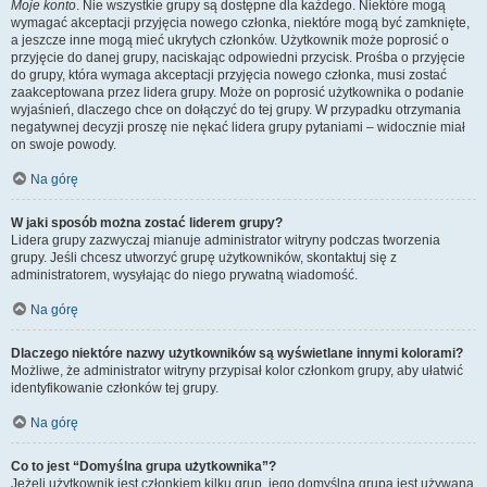
Moje konto
. Nie wszystkie grupy są dostępne dla każdego. Niektóre mogą
wymagać akceptacji przyjęcia nowego członka, niektóre mogą być zamknięte,
a jeszcze inne mogą mieć ukrytych członków. Użytkownik może poprosić o
przyjęcie do danej grupy, naciskając odpowiedni przycisk. Prośba o przyjęcie
do grupy, która wymaga akceptacji przyjęcia nowego członka, musi zostać
zaakceptowana przez lidera grupy. Może on poprosić użytkownika o podanie
wyjaśnień, dlaczego chce on dołączyć do tej grupy. W przypadku otrzymania
negatywnej decyzji proszę nie nękać lidera grupy pytaniami – widocznie miał
on swoje powody.
Na górę
W jaki sposób można zostać liderem grupy?
Lidera grupy zazwyczaj mianuje administrator witryny podczas tworzenia
grupy. Jeśli chcesz utworzyć grupę użytkowników, skontaktuj się z
administratorem, wysyłając do niego prywatną wiadomość.
Na górę
Dlaczego niektóre nazwy użytkowników są wyświetlane innymi kolorami?
Możliwe, że administrator witryny przypisał kolor członkom grupy, aby ułatwić
identyfikowanie członków tej grupy.
Na górę
Co to jest “Domyślna grupa użytkownika”?
Jeżeli użytkownik jest członkiem kilku grup, jego domyślna grupa jest używana