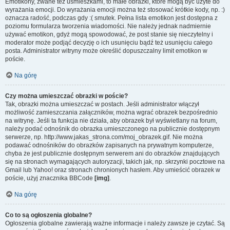
Emotikony, zwane też uśmieszkami, to małe obrazki, które mogą być użyte do
wyrażania emocji. Do wyrażania emocji można też stosować krótkie kody, np. :)
oznacza radość, podczas gdy :( smutek. Pełna lista emotikon jest dostępna z
poziomu formularza tworzenia wiadomości. Nie należy jednak nadmiernie
używać emotikon, gdyż mogą spowodować, że post stanie się nieczytelny i
moderator może podjąć decyzję o ich usunięciu bądź też usunięciu całego
posta. Administrator witryny może określić dopuszczalny limit emotikon w
poście.
Na górę
Czy można umieszczać obrazki w poście?
Tak, obrazki można umieszczać w postach. Jeśli administrator włączył
możliwość zamieszczania załączników, można wgrać obrazek bezpośrednio
na witrynę. Jeśli ta funkcja nie działa, aby obrazek był wyświetlany na forum,
należy podać odnośnik do obrazka umieszczonego na publicznie dostępnym
serwerze, np. http://www.jakas_strona.com/moj_obrazek.gif. Nie można
podawać odnośników do obrazków zapisanych na prywatnym komputerze,
chyba że jest publicznie dostępnym serwerem ani do obrazków znajdujących
się na stronach wymagających autoryzacji, takich jak, np. skrzynki pocztowe na
Gmail lub Yahoo! oraz stronach chronionych hasłem. Aby umieścić obrazek w
poście, użyj znacznika BBCode
[img]
.
Na górę
Co to są ogłoszenia globalne?
Ogłoszenia globalne zawierają ważne informacje i należy zawsze je czytać. Są