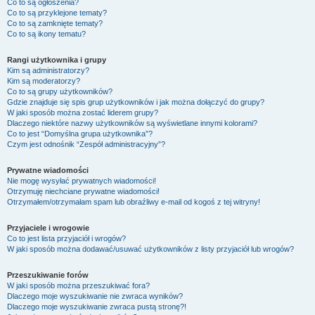
Co to są ogłoszenia?
Co to są przyklejone tematy?
Co to są zamknięte tematy?
Co to są ikony tematu?
Rangi użytkownika i grupy
Kim są administratorzy?
Kim są moderatorzy?
Co to są grupy użytkowników?
Gdzie znajduje się spis grup użytkowników i jak można dołączyć do grupy?
W jaki sposób można zostać liderem grupy?
Dlaczego niektóre nazwy użytkowników są wyświetlane innymi kolorami?
Co to jest “Domyślna grupa użytkownika”?
Czym jest odnośnik “Zespół administracyjny”?
Prywatne wiadomości
Nie mogę wysyłać prywatnych wiadomości!
Otrzymuję niechciane prywatne wiadomości!
Otrzymałem/otrzymałam spam lub obraźliwy e-mail od kogoś z tej witryny!
Przyjaciele i wrogowie
Co to jest lista przyjaciół i wrogów?
W jaki sposób można dodawać/usuwać użytkowników z listy przyjaciół lub wrogów?
Przeszukiwanie forów
W jaki sposób można przeszukiwać fora?
Dlaczego moje wyszukiwanie nie zwraca wyników?
Dlaczego moje wyszukiwanie zwraca pustą stronę?!