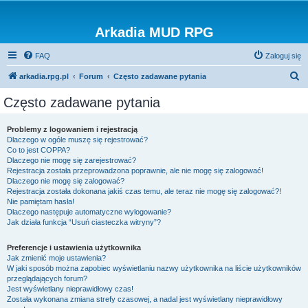
Arkadia MUD RPG
FAQ
Zaloguj się
S
arkadia.rpg.pl
Forum
Często zadawane pytania
z
Często zadawane pytania
u
k
Problemy z logowaniem i rejestracją
Dlaczego w ogóle muszę się rejestrować?
a
Co to jest COPPA?
j
Dlaczego nie mogę się zarejestrować?
Rejestracja została przeprowadzona poprawnie, ale nie mogę się zalogować!
Dlaczego nie mogę się zalogować?
Rejestracja została dokonana jakiś czas temu, ale teraz nie mogę się zalogować?!
Nie pamiętam hasła!
Dlaczego następuje automatyczne wylogowanie?
Jak działa funkcja “Usuń ciasteczka witryny”?
Preferencje i ustawienia użytkownika
Jak zmienić moje ustawienia?
W jaki sposób można zapobiec wyświetlaniu nazwy użytkownika na liście użytkowników
przeglądających forum?
Jest wyświetlany nieprawidłowy czas!
Została wykonana zmiana strefy czasowej, a nadal jest wyświetlany nieprawidłowy