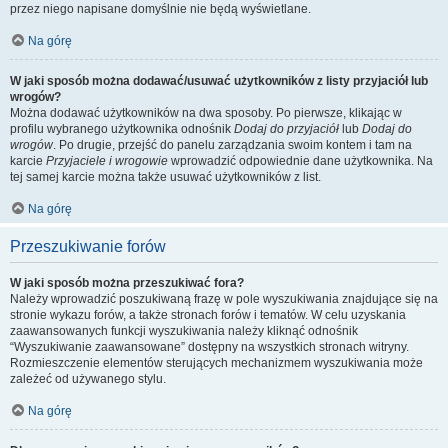
przez niego napisane domyślnie nie będą wyświetlane.
Na górę
W jaki sposób można dodawać/usuwać użytkowników z listy przyjaciół lub
wrogów?
Można dodawać użytkowników na dwa sposoby. Po pierwsze, klikając w
profilu wybranego użytkownika odnośnik
Dodaj do przyjaciół
lub
Dodaj do
wrogów
. Po drugie, przejść do panelu zarządzania swoim kontem i tam na
karcie
Przyjaciele i wrogowie
wprowadzić odpowiednie dane użytkownika. Na
tej samej karcie można także usuwać użytkowników z list.
Na górę
Przeszukiwanie forów
W jaki sposób można przeszukiwać fora?
Należy wprowadzić poszukiwaną frazę w pole wyszukiwania znajdujące się na
stronie wykazu forów, a także stronach forów i tematów. W celu uzyskania
zaawansowanych funkcji wyszukiwania należy kliknąć odnośnik
“Wyszukiwanie zaawansowane” dostępny na wszystkich stronach witryny.
Rozmieszczenie elementów sterujących mechanizmem wyszukiwania może
zależeć od używanego stylu.
Na górę