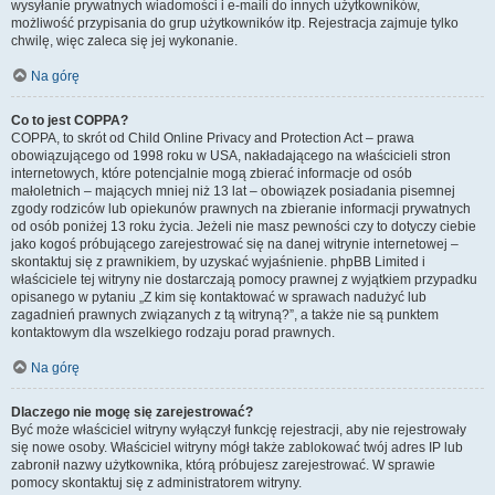
wysyłanie prywatnych wiadomości i e-maili do innych użytkowników,
możliwość przypisania do grup użytkowników itp. Rejestracja zajmuje tylko
chwilę, więc zaleca się jej wykonanie.
Na górę
Co to jest COPPA?
COPPA, to skrót od Child Online Privacy and Protection Act – prawa
obowiązującego od 1998 roku w USA, nakładającego na właścicieli stron
internetowych, które potencjalnie mogą zbierać informacje od osób
małoletnich – mających mniej niż 13 lat – obowiązek posiadania pisemnej
zgody rodziców lub opiekunów prawnych na zbieranie informacji prywatnych
od osób poniżej 13 roku życia. Jeżeli nie masz pewności czy to dotyczy ciebie
jako kogoś próbującego zarejestrować się na danej witrynie internetowej –
skontaktuj się z prawnikiem, by uzyskać wyjaśnienie. phpBB Limited i
właściciele tej witryny nie dostarczają pomocy prawnej z wyjątkiem przypadku
opisanego w pytaniu „Z kim się kontaktować w sprawach nadużyć lub
zagadnień prawnych związanych z tą witryną?”, a także nie są punktem
kontaktowym dla wszelkiego rodzaju porad prawnych.
Na górę
Dlaczego nie mogę się zarejestrować?
Być może właściciel witryny wyłączył funkcję rejestracji, aby nie rejestrowały
się nowe osoby. Właściciel witryny mógł także zablokować twój adres IP lub
zabronił nazwy użytkownika, którą próbujesz zarejestrować. W sprawie
pomocy skontaktuj się z administratorem witryny.