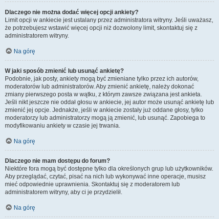
Dlaczego nie można dodać więcej opcji ankiety?
Limit opcji w ankiecie jest ustalany przez administratora witryny. Jeśli uważasz,
że potrzebujesz wstawić więcej opcji niż dozwolony limit, skontaktuj się z
administratorem witryny.
Na górę
W jaki sposób zmienić lub usunąć ankietę?
Podobnie, jak posty, ankiety mogą być zmieniane tylko przez ich autorów,
moderatorów lub administratorów. Aby zmienić ankietę, należy dokonać
zmiany pierwszego posta w wątku, z którym zawsze związana jest ankieta.
Jeśli nikt jeszcze nie oddał głosu w ankiecie, jej autor może usunąć ankietę lub
zmienić jej opcje. Jednakże, jeśli w ankiecie zostały już oddane głosy, tylko
moderatorzy lub administratorzy mogą ją zmienić, lub usunąć. Zapobiega to
modyfikowaniu ankiety w czasie jej trwania.
Na górę
Dlaczego nie mam dostępu do forum?
Niektóre fora mogą być dostępne tylko dla określonych grup lub użytkowników.
Aby przeglądać, czytać, pisać na nich lub wykonywać inne operacje, musisz
mieć odpowiednie uprawnienia. Skontaktuj się z moderatorem lub
administratorem witryny, aby ci je przydzielił.
Na górę