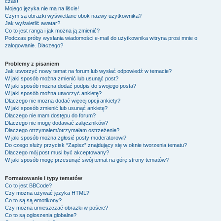
czas!
Mojego języka nie ma na liście!
Czym są obrazki wyświetlane obok nazwy użytkownika?
Jak wyświetlić awatar?
Co to jest ranga i jak można ją zmienić?
Podczas próby wysłania wiadomości e-mail do użytkownika witryna prosi mnie o
zalogowanie. Dlaczego?
Problemy z pisaniem
Jak utworzyć nowy temat na forum lub wysłać odpowiedź w temacie?
W jaki sposób można zmienić lub usunąć post?
W jaki sposób można dodać podpis do swojego posta?
W jaki sposób można utworzyć ankietę?
Dlaczego nie można dodać więcej opcji ankiety?
W jaki sposób zmienić lub usunąć ankietę?
Dlaczego nie mam dostępu do forum?
Dlaczego nie mogę dodawać załączników?
Dlaczego otrzymałem/otrzymałam ostrzeżenie?
W jaki sposób można zgłosić posty moderatorowi?
Do czego służy przycisk “Zapisz” znajdujący się w oknie tworzenia tematu?
Dlaczego mój post musi być akceptowany?
W jaki sposób mogę przesunąć swój temat na górę strony tematów?
Formatowanie i typy tematów
Co to jest BBCode?
Czy można używać języka HTML?
Co to są są emotikony?
Czy można umieszczać obrazki w poście?
Co to są ogłoszenia globalne?