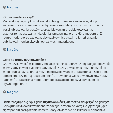
Na górę
Kim są moderatorzy?
Moderatorzy są użytkownikami albo też grupami użytkowników, których
zadaniem jest codzienne przeglądanie forów. Mają oni możliwość zmiany
treści lub usuwania postów, a także blokowania, odblokowywania,
przenoszenia, usuwania i dzielenia tematów na forum, które moderują. Z
reguły moderatorzy czuwają, aby użytkownicy pisali na temat oraz nie
publikowali niewłaściwych i obraźliwych materiałów.
Na górę
Co to są grupy użytkowników?
Grupy użytkowników, to grupy, na jakie administratorzy dzielą całą społeczność
witryny, aby łatwiej było nimi zarządzać. Każdy użytkownik może należeć do
wielu grup, a każda grupa może mieć swoje własne uprawnienia. Dzięki temu
administratorzy mogą łatwo zmieniać uprawnienia wielu użytkowników naraz,
nadawać uprawnienia moderatora lub dawać dostęp użytkownikom do
prywatnego forum.
Na górę
Gdzie znajduje się spis grup użytkowników i jak można dołączyć do grupy?
Spis grup użytkowników można zobaczyć, otwierając kartę
Grupy
znajdującą
się w panelu zarządzania kontem, który otwiera się po kliknięciu odnośnika