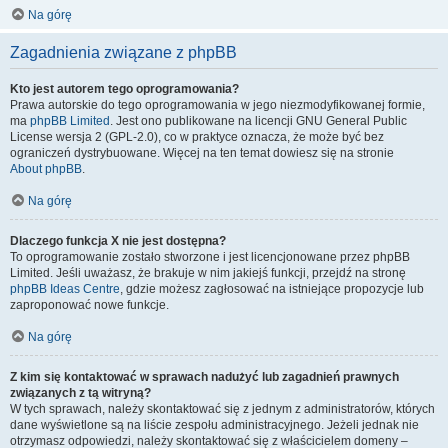
Na górę
Zagadnienia związane z phpBB
Kto jest autorem tego oprogramowania?
Prawa autorskie do tego oprogramowania w jego niezmodyfikowanej formie,
ma
phpBB Limited
. Jest ono publikowane na licencji GNU General Public
License wersja 2 (GPL-2.0), co w praktyce oznacza, że może być bez
ograniczeń dystrybuowane. Więcej na ten temat dowiesz się na stronie
About phpBB
.
Na górę
Dlaczego funkcja X nie jest dostępna?
To oprogramowanie zostało stworzone i jest licencjonowane przez phpBB
Limited. Jeśli uważasz, że brakuje w nim jakiejś funkcji, przejdź na stronę
phpBB Ideas Centre
, gdzie możesz zagłosować na istniejące propozycje lub
zaproponować nowe funkcje.
Na górę
Z kim się kontaktować w sprawach nadużyć lub zagadnień prawnych
związanych z tą witryną?
W tych sprawach, należy skontaktować się z jednym z administratorów, których
dane wyświetlone są na liście zespołu administracyjnego. Jeżeli jednak nie
otrzymasz odpowiedzi, należy skontaktować się z właścicielem domeny –