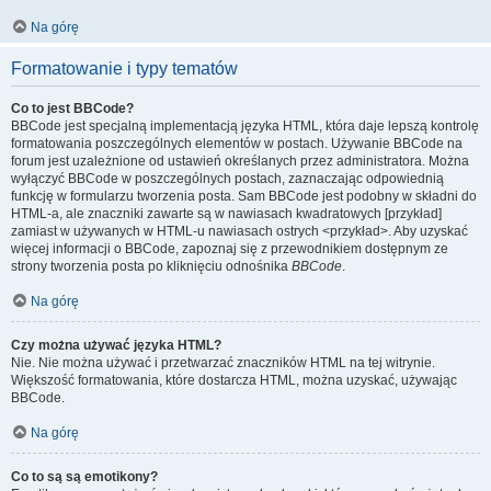
Na górę
Formatowanie i typy tematów
Co to jest BBCode?
BBCode jest specjalną implementacją języka HTML, która daje lepszą kontrolę
formatowania poszczególnych elementów w postach. Używanie BBCode na
forum jest uzależnione od ustawień określanych przez administratora. Można
wyłączyć BBCode w poszczególnych postach, zaznaczając odpowiednią
funkcję w formularzu tworzenia posta. Sam BBCode jest podobny w składni do
HTML-a, ale znaczniki zawarte są w nawiasach kwadratowych [przykład]
zamiast w używanych w HTML-u nawiasach ostrych <przykład>. Aby uzyskać
więcej informacji o BBCode, zapoznaj się z przewodnikiem dostępnym ze
strony tworzenia posta po kliknięciu odnośnika
BBCode
.
Na górę
Czy można używać języka HTML?
Nie. Nie można używać i przetwarzać znaczników HTML na tej witrynie.
Większość formatowania, które dostarcza HTML, można uzyskać, używając
BBCode.
Na górę
Co to są są emotikony?