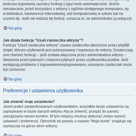
podczas logowania zaznacz funkcję
Loguj mnie automatycznie
. Jest to
niezalecane, jeżeli korzystasz z witryny z ogólnie dostępnego komputera, np.
w bibliotece, kawiarence internetowej, sali komputerowej w szkole lub na
uczelni itp. Jeśli nie widzisz tej funkcji, oznacza to, że administrator ją wyłączył.
Na górę
Jak działa funkcja “Usuń ciasteczka witryny”?
Funkcja “Usuń ciasteczka witryny” usuwa ciasteczka utworzone przez phpBB
dzięki, którym użytkownik jest autoryzowany i logowany do witryny. Dostarczają
one również funkcję – jeśli została włączona przez administratora witryny –
śledzenia przeczytanych i nieprzeczytanych przez użytkownika postów. Jeśli
występują problemy z logowaniem/wylogowaniem, usunięcie ciasteczek może
być pomocne.
Na górę
Preferencje i ustawienia użytkownika
Jak zmienić moje ustawienia?
Jeżeli jesteś zarejestrowanym użytkownikiem, wszystkie twoje ustawienia są
zapisywane w bazie danych witryny. Aby je zmienić, przejdź do panelu
zarządzania swoim kontem. W tym miejscu możesz dokonać zmian swoich
ustawień i preferencji. Odnośnik do panelu o nazwie “Moje konto” znajduje się
zazwyczaj na górze stron witryny.
Na górę