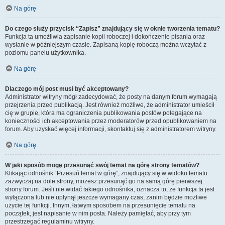
Na górę
Do czego służy przycisk “Zapisz” znajdujący się w oknie tworzenia tematu?
Funkcja ta umożliwia zapisanie kopii roboczej i dokończenie pisania oraz
wysłanie w późniejszym czasie. Zapisaną kopię roboczą można wczytać z
poziomu panelu użytkownika.
Na górę
Dlaczego mój post musi być akceptowany?
Administrator witryny mógł zadecydować, że posty na danym forum wymagają
przejrzenia przed publikacją. Jest również możliwe, że administrator umieścił
cię w grupie, która ma ograniczenia publikowania postów polegające na
konieczności ich akceptowania przez moderatorów przed opublikowaniem na
forum. Aby uzyskać więcej informacji, skontaktuj się z administratorem witryny.
Na górę
W jaki sposób mogę przesunąć swój temat na górę strony tematów?
Klikając odnośnik “Przesuń temat w górę”, znajdujący się w widoku tematu
zazwyczaj na dole strony, możesz przesunąć go na samą górę pierwszej
strony forum. Jeśli nie widać takiego odnośnika, oznacza to, że funkcja ta jest
wyłączona lub nie upłynął jeszcze wymagany czas, zanim będzie możliwe
użycie tej funkcji. Innym, łatwym sposobem na przesunięcie tematu na
początek, jest napisanie w nim posta. Należy pamiętać, aby przy tym
przestrzegać regulaminu witryny.