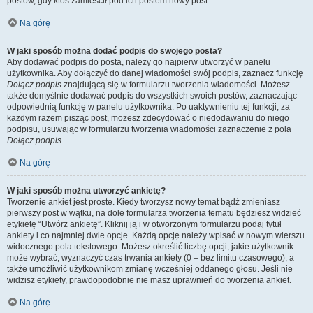
postów, gdy ktoś zamieścił pod ich postem nowy post.
Na górę
W jaki sposób można dodać podpis do swojego posta?
Aby dodawać podpis do posta, należy go najpierw utworzyć w panelu
użytkownika. Aby dołączyć do danej wiadomości swój podpis, zaznacz funkcję
Dołącz podpis
znajdującą się w formularzu tworzenia wiadomości. Możesz
także domyślnie dodawać podpis do wszystkich swoich postów, zaznaczając
odpowiednią funkcję w panelu użytkownika. Po uaktywnieniu tej funkcji, za
każdym razem pisząc post, możesz zdecydować o niedodawaniu do niego
podpisu, usuwając w formularzu tworzenia wiadomości zaznaczenie z pola
Dołącz podpis
.
Na górę
W jaki sposób można utworzyć ankietę?
Tworzenie ankiet jest proste. Kiedy tworzysz nowy temat bądź zmieniasz
pierwszy post w wątku, na dole formularza tworzenia tematu będziesz widzieć
etykietę “Utwórz ankietę”. Kliknij ją i w otworzonym formularzu podaj tytuł
ankiety i co najmniej dwie opcje. Każdą opcję należy wpisać w nowym wierszu
widocznego pola tekstowego. Możesz określić liczbę opcji, jakie użytkownik
może wybrać, wyznaczyć czas trwania ankiety (0 – bez limitu czasowego), a
także umożliwić użytkownikom zmianę wcześniej oddanego głosu. Jeśli nie
widzisz etykiety, prawdopodobnie nie masz uprawnień do tworzenia ankiet.
Na górę