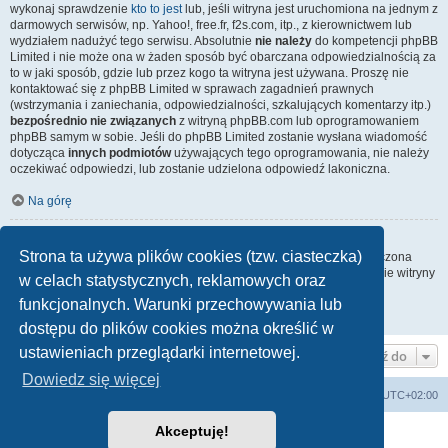
wykonaj sprawdzenie
kto to jest
lub, jeśli witryna jest uruchomiona na jednym z
darmowych serwisów, np. Yahoo!, free.fr, f2s.com, itp., z kierownictwem lub
wydziałem nadużyć tego serwisu. Absolutnie
nie należy
do kompetencji phpBB
Limited i nie może ona w żaden sposób być obarczana odpowiedzialnością za
to w jaki sposób, gdzie lub przez kogo ta witryna jest używana. Proszę nie
kontaktować się z phpBB Limited w sprawach zagadnień prawnych
(wstrzymania i zaniechania, odpowiedzialności, szkalujących komentarzy itp.)
bezpośrednio nie związanych
z witryną phpBB.com lub oprogramowaniem
phpBB samym w sobie. Jeśli do phpBB Limited zostanie wysłana wiadomość
dotycząca
innych podmiotów
używających tego oprogramowania, nie należy
oczekiwać odpowiedzi, lub zostanie udzielona odpowiedź lakoniczna.
Na górę
Jak nawiązać kontakt z administratorem witryny?
Strona ta używa plików cookies (tzw. ciasteczka)
Wszyscy użytkownicy witryny mogą używać – jeśli funkcja ta jest włączona
przez administratora witryny – formularza „Kontakt z nami”. Członkowie witryny
w celach statystycznych, reklamowych oraz
mogą także używać odnośnika „Zespół administracyjny”.
funkcjonalnych. Warunki przechowywania lub
Na górę
dostępu do plików cookies można określić w
ustawieniach przeglądarki internetowej.
Przejdź do
Dowiedz się więcej
arkadia.rpg.pl
Forum
Strefa czasowa
UTC+02:00
Akceptuję!
Technologię dostarcza
phpBB
® Forum Software © phpBB Limited