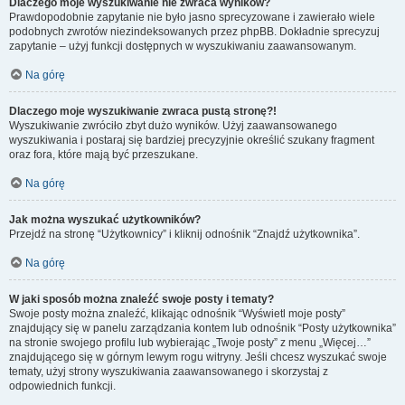
Dlaczego moje wyszukiwanie nie zwraca wyników?
Prawdopodobnie zapytanie nie było jasno sprecyzowane i zawierało wiele
podobnych zwrotów niezindeksowanych przez phpBB. Dokładnie sprecyzuj
zapytanie – użyj funkcji dostępnych w wyszukiwaniu zaawansowanym.
Na górę
Dlaczego moje wyszukiwanie zwraca pustą stronę?!
Wyszukiwanie zwróciło zbyt dużo wyników. Użyj zaawansowanego
wyszukiwania i postaraj się bardziej precyzyjnie określić szukany fragment
oraz fora, które mają być przeszukane.
Na górę
Jak można wyszukać użytkowników?
Przejdź na stronę “Użytkownicy” i kliknij odnośnik “Znajdź użytkownika”.
Na górę
W jaki sposób można znaleźć swoje posty i tematy?
Swoje posty można znaleźć, klikając odnośnik “Wyświetl moje posty”
znajdujący się w panelu zarządzania kontem lub odnośnik “Posty użytkownika”
na stronie swojego profilu lub wybierając „Twoje posty” z menu „Więcej…”
znajdującego się w górnym lewym rogu witryny. Jeśli chcesz wyszukać swoje
tematy, użyj strony wyszukiwania zaawansowanego i skorzystaj z
odpowiednich funkcji.