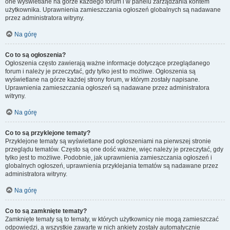
one wyświetlane na górze każdego forum i w panelu zarządzania kontem
użytkownika. Uprawnienia zamieszczania ogłoszeń globalnych są nadawane
przez administratora witryny.
Na górę
Co to są ogłoszenia?
Ogłoszenia często zawierają ważne informacje dotyczące przeglądanego
forum i należy je przeczytać, gdy tylko jest to możliwe. Ogłoszenia są
wyświetlane na górze każdej strony forum, w którym zostały napisane.
Uprawnienia zamieszczania ogłoszeń są nadawane przez administratora
witryny.
Na górę
Co to są przyklejone tematy?
Przyklejone tematy są wyświetlane pod ogłoszeniami na pierwszej stronie
przeglądu tematów. Często są one dość ważne, więc należy je przeczytać, gdy
tylko jest to możliwe. Podobnie, jak uprawnienia zamieszczania ogłoszeń i
globalnych ogłoszeń, uprawnienia przyklejania tematów są nadawane przez
administratora witryny.
Na górę
Co to są zamknięte tematy?
Zamknięte tematy są to tematy, w których użytkownicy nie mogą zamieszczać
odpowiedzi, a wszystkie zawarte w nich ankiety zostały automatycznie