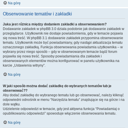
Na górę
Obserwowanie tematów i zakładki
Jaka jest różnica między dodaniem zakładki a obserwowaniem?
Dodawanie zakładek w phpBB 3.0 działa podobnie jak dodawanie zakładek w
przeglądarce. Użytkownik nie dostaje powiadomienia, gdy w temacie pojawia
się nowa treść. W phpBB 3.1 dodawanie zakładek przypomina obserwowanie
tematu. Użytkownik może być powiadamiany, gdy nastąpi aktualizacja tematu
oznaczonego zakładką. Funkcja obserwowania powiadamia użytkownika – w
wybrany przez niego sposób – gdy w obserwowanym temacie bądź forum
pojawiła się nowa treść. Sposoby powiadamiania dla zakładek i
obserwowanych elementów można konfigurować w panelu użytkownika na
karcie „Ustawienia witryny”.
Na górę
W jaki sposób można dodać zakładkę do wybranych tematów lub je
obserwować??
Aby dodać zakładkę do wybranego tematu lub go obserwować, należy kliknąć
odpowiedni odnośnik w menu “Narzędzia tematu” znajdujące się na górze i na
dole wątku.
Udzielenie odpowiedzi w temacie, gdy jest aktywna funkcja “Powiadamiaj o
opublikowaniu odpowiedzi” spowoduje włączenie obserwowania tematu.
Na górę