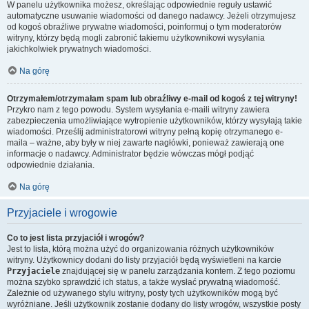
W panelu użytkownika możesz, określając odpowiednie reguły ustawić
automatyczne usuwanie wiadomości od danego nadawcy. Jeżeli otrzymujesz
od kogoś obraźliwe prywatne wiadomości, poinformuj o tym moderatorów
witryny, którzy będą mogli zabronić takiemu użytkownikowi wysyłania
jakichkolwiek prywatnych wiadomości.
Na górę
Otrzymałem/otrzymałam spam lub obraźliwy e-mail od kogoś z tej witryny!
Przykro nam z tego powodu. System wysyłania e-maili witryny zawiera
zabezpieczenia umożliwiające wytropienie użytkowników, którzy wysyłają takie
wiadomości. Prześlij administratorowi witryny pełną kopię otrzymanego e-
maila – ważne, aby były w niej zawarte nagłówki, ponieważ zawierają one
informacje o nadawcy. Administrator będzie wówczas mógł podjąć
odpowiednie działania.
Na górę
Przyjaciele i wrogowie
Co to jest lista przyjaciół i wrogów?
Jest to lista, którą można użyć do organizowania różnych użytkowników
witryny. Użytkownicy dodani do listy przyjaciół będą wyświetleni na karcie
Przyjaciele
znajdującej się w panelu zarządzania kontem. Z tego poziomu
można szybko sprawdzić ich status, a także wysłać prywatną wiadomość.
Zależnie od używanego stylu witryny, posty tych użytkowników mogą być
wyróżniane. Jeśli użytkownik zostanie dodany do listy wrogów, wszystkie posty