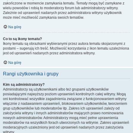
zakończone w momencie zamykania tematu. Tematy mogą być zamykane z
wielu powodów i robią to moderatorzy forum lub administratorzy witryny.
Zależnie od uprawnień nadanych przez administratora witryny użytkownik
może mieć możliwość zamykania swoich tematów.
Na górę
Co to są ikony tematu?
Ikony tematu są obrazkami wybieranymi przez autora tematu skojarzonymi z
postami – sugerują ich treść. Możliwość korzystania z ikon tematu uzależniona
jest od uprawnień nadanych przez administratora witryny.
Na górę
Rangi użytkownika i grupy
Kim są administratorzy?
Administratorzy są użytkownikami albo też grupami użytkowników
posiadającymi najwyższy poziom uprawnień kontrolnych całej witryny. Mogą
oni kontrolować wszystkie zagadnienia związane z funkcjonowaniem witryny
włącznie z nadawaniem uprawnień, blokowaniem użytkowników, tworzeniem
grup użytkowników lub moderatorów itp. Zakres ich uprawnień zależy od
założyciela witryny i innych administratorów mających prawo nominowania
nowych administratorów. Administratorzy mogą mieć pełne uprawnienia
moderatorów na wszystkich forach utworzonych na witrynie. Zakres uprawnień
moderacyjnych uzależniony jest od uprawnień nadanych przez założyciela
witryny.