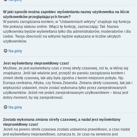
W jaki sposób można zapobiec wyświetlaniu nazwy użytkownika na liście
użytkowników przeglądających forum?
W panelu zarządzania kontem, w “Ustawieniach witryny” znajduje się funkcja
Nie pokazuj statusu online
. Włącz tę funkcję, zaznaczając
Tak
. Nazwa
użytkownika będzie wyświetlana tylko dla administratorów, moderatorów i dla
ciebie. Twoja obecność na witrynie będzie wykazana w liczbie ukrytych
użytkowników.
Na górę
Jest wyświetlany nieprawidłowy czas!
Możliwe, że jest wyświetlany czas z innej strefy czasowej, niż ta, w której się
znajdujesz. Jeśli tak właśnie jest, przejdź do panelu zarządzania kontem i
zmień strefę czasową, tak aby była zgodna z twoim miejscem pobytu. Np.
Europa centralna, Afryka, czy Nowa Zelandia. Zmiana strefy czasowej, tak jak i
większości ustawień, może zostać wykonana tylko przez zarejestrowanych
użytkowników. Jeżeli nie jesteś zarejestrowanym użytkownikiem – teraz jest
dobry moment, by się zarejestrować.
Na górę
Została wykonana zmiana strefy czasowej, a nadal jest wyświetlany
nieprawidłowy czas!
Jeżeli na pewno strefa czasowa została ustawiona prawidłowo, a czas nadal
jest wyświetlany nieprawidłowo, oznacza to, że czas na serwerze jest