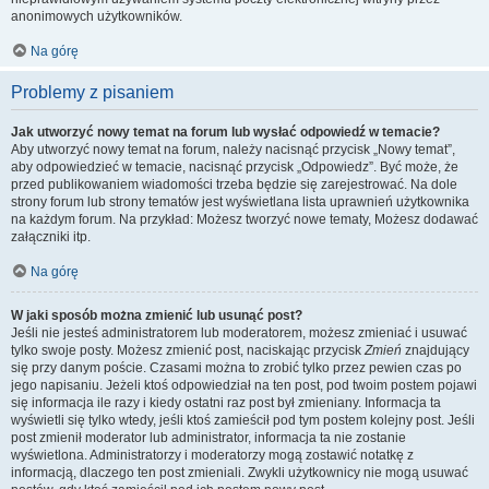
anonimowych użytkowników.
Na górę
Problemy z pisaniem
Jak utworzyć nowy temat na forum lub wysłać odpowiedź w temacie?
Aby utworzyć nowy temat na forum, należy nacisnąć przycisk „Nowy temat”,
aby odpowiedzieć w temacie, nacisnąć przycisk „Odpowiedz”. Być może, że
przed publikowaniem wiadomości trzeba będzie się zarejestrować. Na dole
strony forum lub strony tematów jest wyświetlana lista uprawnień użytkownika
na każdym forum. Na przykład: Możesz tworzyć nowe tematy, Możesz dodawać
załączniki itp.
Na górę
W jaki sposób można zmienić lub usunąć post?
Jeśli nie jesteś administratorem lub moderatorem, możesz zmieniać i usuwać
tylko swoje posty. Możesz zmienić post, naciskając przycisk
Zmień
znajdujący
się przy danym poście. Czasami można to zrobić tylko przez pewien czas po
jego napisaniu. Jeżeli ktoś odpowiedział na ten post, pod twoim postem pojawi
się informacja ile razy i kiedy ostatni raz post był zmieniany. Informacja ta
wyświetli się tylko wtedy, jeśli ktoś zamieścił pod tym postem kolejny post. Jeśli
post zmienił moderator lub administrator, informacja ta nie zostanie
wyświetlona. Administratorzy i moderatorzy mogą zostawić notatkę z
informacją, dlaczego ten post zmieniali. Zwykli użytkownicy nie mogą usuwać