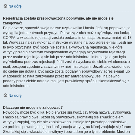
Na górę
Rejestracja została przeprowadzona poprawnie, ale nie mogę się
zalogować!
Po pierwsze, sprawdź swoją nazwę użytkownika i hasło. Jeśli są poprawne, to
wystąpiła jedna z dwóch przyczyn. Pierwszą z nich może być włączona funkcja
COPPA, a w czasie rejestracji została podana informacja, że masz mniej niż 13
lat. Wówczas należy wykonać instrukcje wysłane na twój adres e-mail. Jeśli nie
to było przyczyną, być może nie została aktywowana rejestracja. Niektóre
witryny przed pierwszym zalogowaniem wymagają aktywowania rejestracji
przez osobę rejestrującą się lub przez administratora. Informacja o tym była
wyświetlona podczas rejestracji. Jeśli została wysłana do ciebie wiadomość e-
mail, postępuj zgodnie z zawartymi w niej instrukcjami. Jeżeli taka wiadomość
do ciebie nie dotarła, być może został podany nieprawidłowy adres e-mail lub
wiadomość została zatrzymana przez filtr antyspamowy. Jeśli na pewno
podany przez ciebie adres e-mail jest prawidłowy, spróbuj skontaktować się z
administratorem.
Na górę
Dlaczego nie mogę się zalogować?
Powodów może być kilka. Po pierwsze sprawdź, czy twoja nazwa użytkownika
i hasło są prawidłowe. Jeżeli są prawidłowe, skontaktuj się z właścicielem
witryny i zapytaj, czy cię nie zablokowano. Istnieje też prawdopodobieństwo,
że problem powoduje błędna konfiguracja witryny, na której znajduje się forum.
Skontaktuj się z właścicielem witryny i powiadom go o tym problemie. Musi on