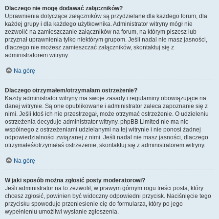
Dlaczego nie mogę dodawać załączników?
Uprawnienia dotyczące załączników są przydzielane dla każdego forum, dla
każdej grupy i dla każdego użytkownika. Administrator witryny mógł nie
zezwolić na zamieszczanie załączników na forum, na którym piszesz lub
przyznał uprawnienia tylko niektórym grupom. Jeśli nadal nie masz jasności,
dlaczego nie możesz zamieszczać załączników, skontaktuj się z
administratorem witryny.
Na górę
Dlaczego otrzymałem/otrzymałam ostrzeżenie?
Każdy administrator witryny ma swoje zasady i regulaminy obowiązujące na
danej witrynie. Są one opublikowane i administrator zaleca zapoznanie się z
nimi. Jeśli ktoś ich nie przestrzegał, może otrzymać ostrzeżenie. O udzieleniu
ostrzeżenia decyduje administrator witryny. phpBB Limited nie ma nic
wspólnego z ostrzeżeniami udzielanymi na tej witrynie i nie ponosi żadnej
odpowiedzialności związanej z nimi. Jeśli nadal nie masz jasności, dlaczego
otrzymałeś/otrzymałaś ostrzeżenie, skontaktuj się z administratorem witryny.
Na górę
W jaki sposób można zgłosić posty moderatorowi?
Jeśli administrator na to zezwolił, w prawym górnym rogu treści posta, który
chcesz zgłosić, powinien być widoczny odpowiedni przycisk. Naciśnięcie tego
przycisku spowoduje przeniesienie cię do formularza, który po jego
wypełnieniu umożliwi wysłanie zgłoszenia.