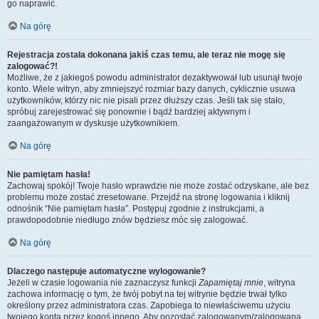
go naprawić.
Na górę
Rejestracja została dokonana jakiś czas temu, ale teraz nie mogę się
zalogować?!
Możliwe, że z jakiegoś powodu administrator dezaktywował lub usunął twoje
konto. Wiele witryn, aby zmniejszyć rozmiar bazy danych, cyklicznie usuwa
użytkowników, którzy nic nie pisali przez dłuższy czas. Jeśli tak się stało,
spróbuj zarejestrować się ponownie i bądź bardziej aktywnym i
zaangażowanym w dyskusje użytkownikiem.
Na górę
Nie pamiętam hasła!
Zachowaj spokój! Twoje hasło wprawdzie nie może zostać odzyskane, ale bez
problemu może zostać zresetowane. Przejdź na stronę logowania i kliknij
odnośnik “Nie pamiętam hasła”. Postępuj zgodnie z instrukcjami, a
prawdopodobnie niedługo znów będziesz móc się zalogować.
Na górę
Dlaczego następuje automatyczne wylogowanie?
Jeżeli w czasie logowania nie zaznaczysz funkcji
Zapamiętaj mnie
, witryna
zachowa informację o tym, że twój pobyt na tej witrynie będzie trwał tylko
określony przez administratora czas. Zapobiega to niewłaściwemu użyciu
twojego konta przez kogoś innego. Aby pozostać zalogowanym/zalogowaną,