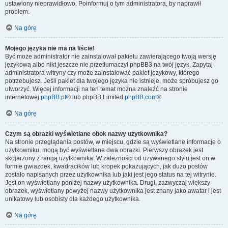
ustawiony nieprawidłowo. Poinformuj o tym administratora, by naprawił
problem.
Na górę
Mojego języka nie ma na liście!
Być może administrator nie zainstalował pakietu zawierającego twoją wersję
językową albo nikt jeszcze nie przetłumaczył phpBB3 na twój język. Zapytaj
administratora witryny czy może zainstalować pakiet językowy, którego
potrzebujesz. Jeśli pakiet dla twojego języka nie istnieje, może spróbujesz go
utworzyć. Więcej informacji na ten temat można znaleźć na stronie
internetowej
phpBB.pl
® lub phpBB Limited
phpBB.com
®
Na górę
Czym są obrazki wyświetlane obok nazwy użytkownika?
Na stronie przeglądania postów, w miejscu, gdzie są wyświetlane informacje o
użytkowniku, mogą być wyświetlane dwa obrazki. Pierwszy obrazek jest
skojarzony z rangą użytkownika. W zależności od używanego stylu jest on w
formie gwiazdek, kwadracików lub kropek pokazujących, jak dużo postów
zostało napisanych przez użytkownika lub jaki jest jego status na tej witrynie.
Jest on wyświetlany poniżej nazwy użytkownika. Drugi, zazwyczaj większy
obrazek, wyświetlany powyżej nazwy użytkownika jest znany jako awatar i jest
unikatowy lub osobisty dla każdego użytkownika.
Na górę