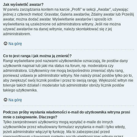
Jak wyświetlić awatar?
W panelu zarządzania kontem na karcie „Profil” w sekcji „Awatar”, używając
jednej z czterech metod: Gravatar, Galeria awatarów, Zdalny awatar lub Prześlij
awatar, można dodać awatar. Wyświetlanie awatarów i sposób ich
wyświetlania są uzależnione od administratora witryny. Jeśli nie można
używać awatarów na danej witrynie, należy skontaktować się z jej
administratorem.
Na górę
Co to jest ranga i jak można ją zmienić?
Rangi wyświetlane pod nazwami użytkowników oznaczają, ile postów dany
użytkownik napisał lub jaki ma status na forum, np. moderatora czy
administratora. Użytkownicy nie mogą bezpośrednio zmieniać stylu rang,
ponieważ ustawia je administrator witryny. Nie należy pisać postów tylko po to,
aby zwiększyć swój licznik postów i przez to swoją rangę. Większość witryn nie
toleruje takich działań i moderator lub administrator obniży licznik postów
takiego użytkownika.
Na górę
Podczas próby wysłania wiadomości e-mail do użytkownika witryna prosi
mnie o zalogowanie. Dlaczego?
Tylko zarejestrowani użytkownicy mogą wysyłać e-maile do innych
użytkowników przez wbudowany formularz wysyłania e-maili i tylko wtedy,
jeżeli administrator włączył tę funkcję. Ma to zabezpieczać przed
nieprawidłowym używaniem systemu poczty elektronicznej witryny przez