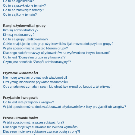
Co to są ogłoszenia?
Co to są przyklejone tematy?
Co to są zamknięte tematy?
Co to są ikony tematu?
Rangi użytkownika i grupy
Kim są administratorzy?
Kim są moderatorzy?
Co to są grupy użytkowników?
Gdzie znajduje się spis grup użytkowników i jak można dołączyć do grupy?
W jaki sposób można zostać liderem grupy?
Dlaczego niektóre nazwy użytkowników są wyświetlane innymi kolorami?
Co to jest “Domyślna grupa użytkownika”?
Czym jest odnośnik “Zespół administracyjny”?
Prywatne wiadomości
Nie mogę wysyłać prywatnych wiadomości!
Otrzymuję niechciane prywatne wiadomości!
Otrzymałem/otrzymałam spam lub obraźliwy e-mail od kogoś z tej witryny!
Przyjaciele i wrogowie
Co to jest lista przyjaciół i wrogów?
W jaki sposób można dodawać/usuwać użytkowników z listy przyjaciół lub wrogów?
Przeszukiwanie forów
W jaki sposób można przeszukiwać fora?
Dlaczego moje wyszukiwanie nie zwraca wyników?
Dlaczego moje wyszukiwanie zwraca pustą stronę?!