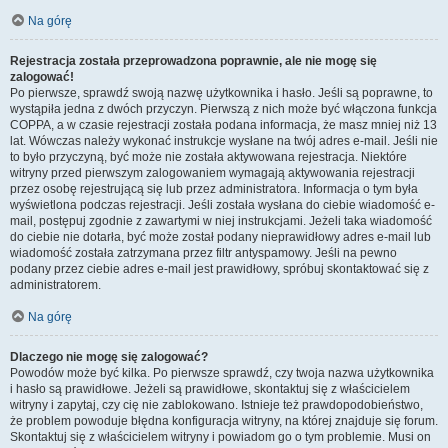
Na górę
Rejestracja została przeprowadzona poprawnie, ale nie mogę się
zalogować!
Po pierwsze, sprawdź swoją nazwę użytkownika i hasło. Jeśli są poprawne, to
wystąpiła jedna z dwóch przyczyn. Pierwszą z nich może być włączona funkcja
COPPA, a w czasie rejestracji została podana informacja, że masz mniej niż 13
lat. Wówczas należy wykonać instrukcje wysłane na twój adres e-mail. Jeśli nie
to było przyczyną, być może nie została aktywowana rejestracja. Niektóre
witryny przed pierwszym zalogowaniem wymagają aktywowania rejestracji
przez osobę rejestrującą się lub przez administratora. Informacja o tym była
wyświetlona podczas rejestracji. Jeśli została wysłana do ciebie wiadomość e-
mail, postępuj zgodnie z zawartymi w niej instrukcjami. Jeżeli taka wiadomość
do ciebie nie dotarła, być może został podany nieprawidłowy adres e-mail lub
wiadomość została zatrzymana przez filtr antyspamowy. Jeśli na pewno
podany przez ciebie adres e-mail jest prawidłowy, spróbuj skontaktować się z
administratorem.
Na górę
Dlaczego nie mogę się zalogować?
Powodów może być kilka. Po pierwsze sprawdź, czy twoja nazwa użytkownika
i hasło są prawidłowe. Jeżeli są prawidłowe, skontaktuj się z właścicielem
witryny i zapytaj, czy cię nie zablokowano. Istnieje też prawdopodobieństwo,
że problem powoduje błędna konfiguracja witryny, na której znajduje się forum.
Skontaktuj się z właścicielem witryny i powiadom go o tym problemie. Musi on