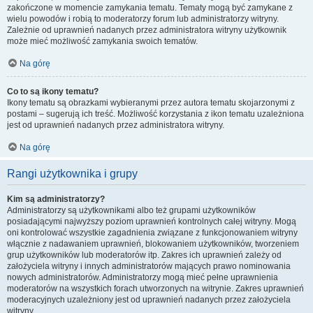
zakończone w momencie zamykania tematu. Tematy mogą być zamykane z
wielu powodów i robią to moderatorzy forum lub administratorzy witryny.
Zależnie od uprawnień nadanych przez administratora witryny użytkownik
może mieć możliwość zamykania swoich tematów.
Na górę
Co to są ikony tematu?
Ikony tematu są obrazkami wybieranymi przez autora tematu skojarzonymi z
postami – sugerują ich treść. Możliwość korzystania z ikon tematu uzależniona
jest od uprawnień nadanych przez administratora witryny.
Na górę
Rangi użytkownika i grupy
Kim są administratorzy?
Administratorzy są użytkownikami albo też grupami użytkowników
posiadającymi najwyższy poziom uprawnień kontrolnych całej witryny. Mogą
oni kontrolować wszystkie zagadnienia związane z funkcjonowaniem witryny
włącznie z nadawaniem uprawnień, blokowaniem użytkowników, tworzeniem
grup użytkowników lub moderatorów itp. Zakres ich uprawnień zależy od
założyciela witryny i innych administratorów mających prawo nominowania
nowych administratorów. Administratorzy mogą mieć pełne uprawnienia
moderatorów na wszystkich forach utworzonych na witrynie. Zakres uprawnień
moderacyjnych uzależniony jest od uprawnień nadanych przez założyciela
witryny.