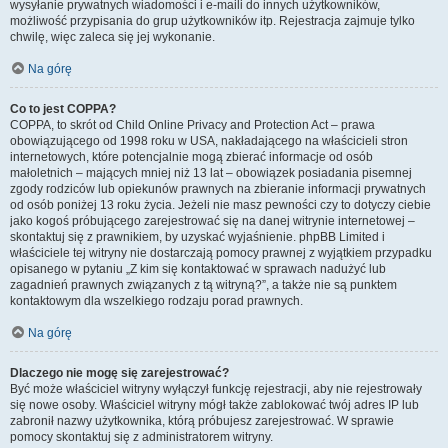
wysyłanie prywatnych wiadomości i e-maili do innych użytkowników,
możliwość przypisania do grup użytkowników itp. Rejestracja zajmuje tylko
chwilę, więc zaleca się jej wykonanie.
Na górę
Co to jest COPPA?
COPPA, to skrót od Child Online Privacy and Protection Act – prawa
obowiązującego od 1998 roku w USA, nakładającego na właścicieli stron
internetowych, które potencjalnie mogą zbierać informacje od osób
małoletnich – mających mniej niż 13 lat – obowiązek posiadania pisemnej
zgody rodziców lub opiekunów prawnych na zbieranie informacji prywatnych
od osób poniżej 13 roku życia. Jeżeli nie masz pewności czy to dotyczy ciebie
jako kogoś próbującego zarejestrować się na danej witrynie internetowej –
skontaktuj się z prawnikiem, by uzyskać wyjaśnienie. phpBB Limited i
właściciele tej witryny nie dostarczają pomocy prawnej z wyjątkiem przypadku
opisanego w pytaniu „Z kim się kontaktować w sprawach nadużyć lub
zagadnień prawnych związanych z tą witryną?”, a także nie są punktem
kontaktowym dla wszelkiego rodzaju porad prawnych.
Na górę
Dlaczego nie mogę się zarejestrować?
Być może właściciel witryny wyłączył funkcję rejestracji, aby nie rejestrowały
się nowe osoby. Właściciel witryny mógł także zablokować twój adres IP lub
zabronił nazwy użytkownika, którą próbujesz zarejestrować. W sprawie
pomocy skontaktuj się z administratorem witryny.