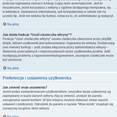
podczas logowania zaznacz funkcję
Loguj mnie automatycznie
. Jest to
niezalecane, jeżeli korzystasz z witryny z ogólnie dostępnego komputera, np.
w bibliotece, kawiarence internetowej, sali komputerowej w szkole lub na
uczelni itp. Jeśli nie widzisz tej funkcji, oznacza to, że administrator ją wyłączył.
Na górę
Jak działa funkcja “Usuń ciasteczka witryny”?
Funkcja “Usuń ciasteczka witryny” usuwa ciasteczka utworzone przez phpBB
dzięki, którym użytkownik jest autoryzowany i logowany do witryny. Dostarczają
one również funkcję – jeśli została włączona przez administratora witryny –
śledzenia przeczytanych i nieprzeczytanych przez użytkownika postów. Jeśli
występują problemy z logowaniem/wylogowaniem, usunięcie ciasteczek może
być pomocne.
Na górę
Preferencje i ustawienia użytkownika
Jak zmienić moje ustawienia?
Jeżeli jesteś zarejestrowanym użytkownikiem, wszystkie twoje ustawienia są
zapisywane w bazie danych witryny. Aby je zmienić, przejdź do panelu
zarządzania swoim kontem. W tym miejscu możesz dokonać zmian swoich
ustawień i preferencji. Odnośnik do panelu o nazwie “Moje konto” znajduje się
zazwyczaj na górze stron witryny.
Na górę