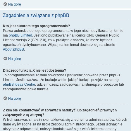
Na górę
Zagadnienia związane z phpBB
Kto jest autorem tego oprogramowania?
Prawa autorskie do tego oprogramowania w jego niezmodyfikowanej formie,
ma
phpBB Limited
. Jest ono publikowane na licencji GNU General Public
License wersja 2 (GPL-2.0), co w praktyce oznacza, że może być bez
ograniczeń dystrybuowane. Więcej na ten temat dowiesz się na stronie
About phpBB
.
Na górę
Dlaczego funkcja X nie jest dostępna?
To oprogramowanie zostało stworzone i jest licencjonowane przez phpBB
Limited. Jeśli uważasz, że brakuje w nim jakiejś funkcji, przejdź na stronę
phpBB Ideas Centre
, gdzie możesz zagłosować na istniejące propozycje lub
zaproponować nowe funkcje.
Na górę
Z kim się kontaktować w sprawach nadużyć lub zagadnień prawnych
związanych z tą witryną?
W tych sprawach, należy skontaktować się z jednym z administratorów, których
dane wyświetlone są na liście zespołu administracyjnego. Jeżeli jednak nie
otrzymasz odpowiedzi, należy skontaktować się z właścicielem domeny –