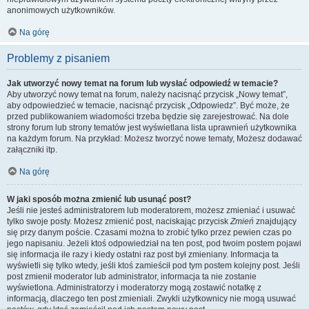
anonimowych użytkowników.
Na górę
Problemy z pisaniem
Jak utworzyć nowy temat na forum lub wysłać odpowiedź w temacie?
Aby utworzyć nowy temat na forum, należy nacisnąć przycisk „Nowy temat”,
aby odpowiedzieć w temacie, nacisnąć przycisk „Odpowiedz”. Być może, że
przed publikowaniem wiadomości trzeba będzie się zarejestrować. Na dole
strony forum lub strony tematów jest wyświetlana lista uprawnień użytkownika
na każdym forum. Na przykład: Możesz tworzyć nowe tematy, Możesz dodawać
załączniki itp.
Na górę
W jaki sposób można zmienić lub usunąć post?
Jeśli nie jesteś administratorem lub moderatorem, możesz zmieniać i usuwać
tylko swoje posty. Możesz zmienić post, naciskając przycisk
Zmień
znajdujący
się przy danym poście. Czasami można to zrobić tylko przez pewien czas po
jego napisaniu. Jeżeli ktoś odpowiedział na ten post, pod twoim postem pojawi
się informacja ile razy i kiedy ostatni raz post był zmieniany. Informacja ta
wyświetli się tylko wtedy, jeśli ktoś zamieścił pod tym postem kolejny post. Jeśli
post zmienił moderator lub administrator, informacja ta nie zostanie
wyświetlona. Administratorzy i moderatorzy mogą zostawić notatkę z
informacją, dlaczego ten post zmieniali. Zwykli użytkownicy nie mogą usuwać