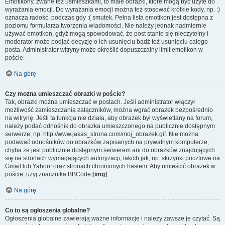
Emotikony, zwane też uśmieszkami, to małe obrazki, które mogą być użyte do
wyrażania emocji. Do wyrażania emocji można też stosować krótkie kody, np. :)
oznacza radość, podczas gdy :( smutek. Pełna lista emotikon jest dostępna z
poziomu formularza tworzenia wiadomości. Nie należy jednak nadmiernie
używać emotikon, gdyż mogą spowodować, że post stanie się nieczytelny i
moderator może podjąć decyzję o ich usunięciu bądź też usunięciu całego
posta. Administrator witryny może określić dopuszczalny limit emotikon w
poście.
Na górę
Czy można umieszczać obrazki w poście?
Tak, obrazki można umieszczać w postach. Jeśli administrator włączył
możliwość zamieszczania załączników, można wgrać obrazek bezpośrednio
na witrynę. Jeśli ta funkcja nie działa, aby obrazek był wyświetlany na forum,
należy podać odnośnik do obrazka umieszczonego na publicznie dostępnym
serwerze, np. http://www.jakas_strona.com/moj_obrazek.gif. Nie można
podawać odnośników do obrazków zapisanych na prywatnym komputerze,
chyba że jest publicznie dostępnym serwerem ani do obrazków znajdujących
się na stronach wymagających autoryzacji, takich jak, np. skrzynki pocztowe na
Gmail lub Yahoo! oraz stronach chronionych hasłem. Aby umieścić obrazek w
poście, użyj znacznika BBCode
[img]
.
Na górę
Co to są ogłoszenia globalne?
Ogłoszenia globalne zawierają ważne informacje i należy zawsze je czytać. Są