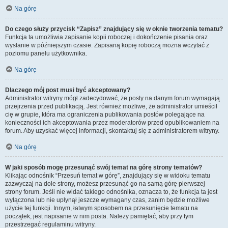
Na górę
Do czego służy przycisk “Zapisz” znajdujący się w oknie tworzenia tematu?
Funkcja ta umożliwia zapisanie kopii roboczej i dokończenie pisania oraz
wysłanie w późniejszym czasie. Zapisaną kopię roboczą można wczytać z
poziomu panelu użytkownika.
Na górę
Dlaczego mój post musi być akceptowany?
Administrator witryny mógł zadecydować, że posty na danym forum wymagają
przejrzenia przed publikacją. Jest również możliwe, że administrator umieścił
cię w grupie, która ma ograniczenia publikowania postów polegające na
konieczności ich akceptowania przez moderatorów przed opublikowaniem na
forum. Aby uzyskać więcej informacji, skontaktuj się z administratorem witryny.
Na górę
W jaki sposób mogę przesunąć swój temat na górę strony tematów?
Klikając odnośnik “Przesuń temat w górę”, znajdujący się w widoku tematu
zazwyczaj na dole strony, możesz przesunąć go na samą górę pierwszej
strony forum. Jeśli nie widać takiego odnośnika, oznacza to, że funkcja ta jest
wyłączona lub nie upłynął jeszcze wymagany czas, zanim będzie możliwe
użycie tej funkcji. Innym, łatwym sposobem na przesunięcie tematu na
początek, jest napisanie w nim posta. Należy pamiętać, aby przy tym
przestrzegać regulaminu witryny.