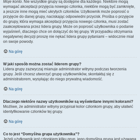
Moje konto
. Nie wszystkie grupy są dostępne dla każdego. Niektóre mogą
wymagać akceptacji przyjęcia nowego członka, niektóre mogą być zamknięte,
a jeszcze inne mogą mieć ukrytych członków. Użytkownik może poprosić o
przyjęcie do danej grupy, naciskając odpowiedni przycisk. Prośba o przyjęcie
do grupy, która wymaga akceptacji przyjęcia nowego członka, musi zostać
zaakceptowana przez lidera grupy. Może on poprosić użytkownika o podanie
wyjaśnień, dlaczego chce on dołączyć do tej grupy. W przypadku otrzymania
negatywnej decyzji proszę nie nękać lidera grupy pytaniami – widocznie miał
on swoje powody.
Na górę
W jaki sposób można zostać liderem grupy?
Lidera grupy zazwyczaj mianuje administrator witryny podczas tworzenia
grupy. Jeśli chcesz utworzyć grupę użytkowników, skontaktuj się z
administratorem, wysyłając do niego prywatną wiadomość.
Na górę
Dlaczego niektóre nazwy użytkowników są wyświetlane innymi kolorami?
Możliwe, że administrator witryny przypisał kolor członkom grupy, aby ułatwić
identyfikowanie członków tej grupy.
Na górę
Co to jest “Domyślna grupa użytkownika”?
Jeżeli użytkownik jest członkiem kilku grup, jego domyślna grupa jest używana