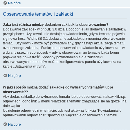
Na górę
Obserwowanie tematów i zakładki
Jaka jest różnica między dodaniem zakładki a obserwowaniem?
Dodawanie zakładek w phpBB 3.0 działa podobnie jak dodawanie zakładek w
przeglądarce. Użytkownik nie dostaje powiadomienia, gdy w temacie pojawia
się nowa treść. W phpBB 3.1 dodawanie zakładek przypomina obserwowanie
tematu. Użytkownik może być powiadamiany, gdy nastąpi aktualizacja tematu
oznaczonego zakładką. Funkcja obserwowania powiadamia użytkownika – w
wybrany przez niego sposób – gdy w obserwowanym temacie bądź forum
pojawiła się nowa treść. Sposoby powiadamiania dla zakładek i
obserwowanych elementów można konfigurować w panelu użytkownika na
karcie „Ustawienia witryny”.
Na górę
W jaki sposób można dodać zakładkę do wybranych tematów lub je
obserwować??
Aby dodać zakładkę do wybranego tematu lub go obserwować, należy kliknąć
odpowiedni odnośnik w menu “Narzędzia tematu” znajdujące się na górze i na
dole wątku.
Udzielenie odpowiedzi w temacie, gdy jest aktywna funkcja “Powiadamiaj o
opublikowaniu odpowiedzi” spowoduje włączenie obserwowania tematu.
Na górę