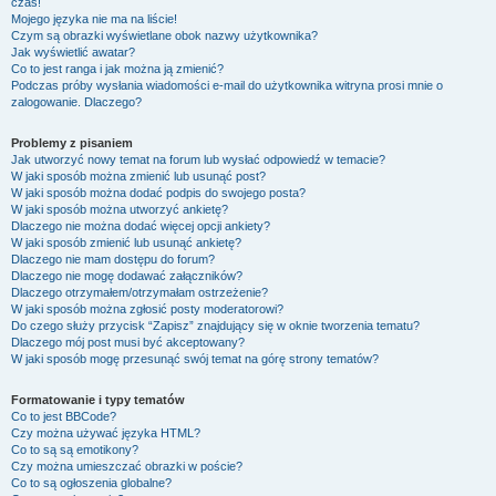
czas!
Mojego języka nie ma na liście!
Czym są obrazki wyświetlane obok nazwy użytkownika?
Jak wyświetlić awatar?
Co to jest ranga i jak można ją zmienić?
Podczas próby wysłania wiadomości e-mail do użytkownika witryna prosi mnie o
zalogowanie. Dlaczego?
Problemy z pisaniem
Jak utworzyć nowy temat na forum lub wysłać odpowiedź w temacie?
W jaki sposób można zmienić lub usunąć post?
W jaki sposób można dodać podpis do swojego posta?
W jaki sposób można utworzyć ankietę?
Dlaczego nie można dodać więcej opcji ankiety?
W jaki sposób zmienić lub usunąć ankietę?
Dlaczego nie mam dostępu do forum?
Dlaczego nie mogę dodawać załączników?
Dlaczego otrzymałem/otrzymałam ostrzeżenie?
W jaki sposób można zgłosić posty moderatorowi?
Do czego służy przycisk “Zapisz” znajdujący się w oknie tworzenia tematu?
Dlaczego mój post musi być akceptowany?
W jaki sposób mogę przesunąć swój temat na górę strony tematów?
Formatowanie i typy tematów
Co to jest BBCode?
Czy można używać języka HTML?
Co to są są emotikony?
Czy można umieszczać obrazki w poście?
Co to są ogłoszenia globalne?