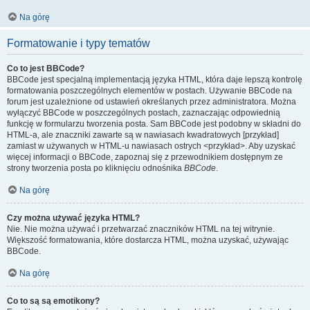
Na górę
Formatowanie i typy tematów
Co to jest BBCode?
BBCode jest specjalną implementacją języka HTML, która daje lepszą kontrolę
formatowania poszczególnych elementów w postach. Używanie BBCode na
forum jest uzależnione od ustawień określanych przez administratora. Można
wyłączyć BBCode w poszczególnych postach, zaznaczając odpowiednią
funkcję w formularzu tworzenia posta. Sam BBCode jest podobny w składni do
HTML-a, ale znaczniki zawarte są w nawiasach kwadratowych [przykład]
zamiast w używanych w HTML-u nawiasach ostrych <przykład>. Aby uzyskać
więcej informacji o BBCode, zapoznaj się z przewodnikiem dostępnym ze
strony tworzenia posta po kliknięciu odnośnika
BBCode
.
Na górę
Czy można używać języka HTML?
Nie. Nie można używać i przetwarzać znaczników HTML na tej witrynie.
Większość formatowania, które dostarcza HTML, można uzyskać, używając
BBCode.
Na górę
Co to są są emotikony?