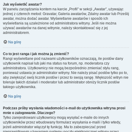
Jak wyświetlić awatar?
W panelu zarządzania kontem na karcie „Profil” w sekcji „Awatar”, używając
jednej z czterech metod: Gravatar, Galeria awatarów, Zdalny awatar lub Prześlij
awatar, można dodać awatar. Wyświetlanie awatarów i sposób ich
wyświetlania są uzależnione od administratora witryny. Jeśli nie można
używać awatarów na danej witrynie, należy skontaktować się z jej
administratorem.
Na górę
Co to jest ranga i jak można ją zmienić?
Rangi wyświetlane pod nazwami użytkowników oznaczają, ile postów dany
użytkownik napisał lub jaki ma status na forum, np. moderatora czy
administratora. Użytkownicy nie mogą bezpośrednio zmieniać stylu rang,
ponieważ ustawia je administrator witryny. Nie należy pisać postów tylko po to,
aby zwiększyć swój licznik postów i przez to swoją rangę. Większość witryn nie
toleruje takich działań i moderator lub administrator obniży licznik postów
takiego użytkownika.
Na górę
Podczas próby wysłania wiadomości e-mail do użytkownika witryna prosi
mnie o zalogowanie. Dlaczego?
Tylko zarejestrowani użytkownicy mogą wysyłać e-maile do innych
użytkowników przez wbudowany formularz wysyłania e-maili i tylko wtedy,
jeżeli administrator włączył tę funkcję. Ma to zabezpieczać przed
nieprawidłowym używaniem systemu poczty elektronicznej witryny przez