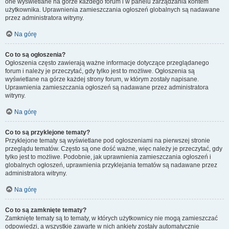
one wyświetlane na górze każdego forum i w panelu zarządzania kontem
użytkownika. Uprawnienia zamieszczania ogłoszeń globalnych są nadawane
przez administratora witryny.
Na górę
Co to są ogłoszenia?
Ogłoszenia często zawierają ważne informacje dotyczące przeglądanego
forum i należy je przeczytać, gdy tylko jest to możliwe. Ogłoszenia są
wyświetlane na górze każdej strony forum, w którym zostały napisane.
Uprawnienia zamieszczania ogłoszeń są nadawane przez administratora
witryny.
Na górę
Co to są przyklejone tematy?
Przyklejone tematy są wyświetlane pod ogłoszeniami na pierwszej stronie
przeglądu tematów. Często są one dość ważne, więc należy je przeczytać, gdy
tylko jest to możliwe. Podobnie, jak uprawnienia zamieszczania ogłoszeń i
globalnych ogłoszeń, uprawnienia przyklejania tematów są nadawane przez
administratora witryny.
Na górę
Co to są zamknięte tematy?
Zamknięte tematy są to tematy, w których użytkownicy nie mogą zamieszczać
odpowiedzi, a wszystkie zawarte w nich ankiety zostały automatycznie