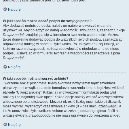
postów, gdy ktoś zamieścił pod ich postem nowy post.
Na górę
W jaki sposób można dodać podpis do swojego posta?
Aby dodawać podpis do posta, należy go najpierw utworzyć w panelu
użytkownika. Aby dołączyć do danej wiadomości swój podpis, zaznacz funkcję
Dołącz podpis
znajdującą się w formularzu tworzenia wiadomości. Możesz
także domyślnie dodawać podpis do wszystkich swoich postów, zaznaczając
odpowiednią funkcję w panelu użytkownika. Po uaktywnieniu tej funkcji, za
każdym razem pisząc post, możesz zdecydować o niedodawaniu do niego
podpisu, usuwając w formularzu tworzenia wiadomości zaznaczenie z pola
Dołącz podpis
.
Na górę
W jaki sposób można utworzyć ankietę?
Tworzenie ankiet jest proste. Kiedy tworzysz nowy temat bądź zmieniasz
pierwszy post w wątku, na dole formularza tworzenia tematu będziesz widzieć
etykietę “Utwórz ankietę”. Kliknij ją i w otworzonym formularzu podaj tytuł
ankiety i co najmniej dwie opcje. Każdą opcję należy wpisać w nowym wierszu
widocznego pola tekstowego. Możesz określić liczbę opcji, jakie użytkownik
może wybrać, wyznaczyć czas trwania ankiety (0 – bez limitu czasowego), a
także umożliwić użytkownikom zmianę wcześniej oddanego głosu. Jeśli nie
widzisz etykiety, prawdopodobnie nie masz uprawnień do tworzenia ankiet.
Na górę