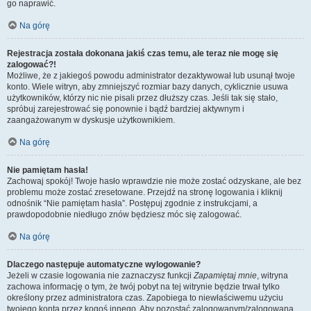
go naprawić.
Na górę
Rejestracja została dokonana jakiś czas temu, ale teraz nie mogę się
zalogować?!
Możliwe, że z jakiegoś powodu administrator dezaktywował lub usunął twoje
konto. Wiele witryn, aby zmniejszyć rozmiar bazy danych, cyklicznie usuwa
użytkowników, którzy nic nie pisali przez dłuższy czas. Jeśli tak się stało,
spróbuj zarejestrować się ponownie i bądź bardziej aktywnym i
zaangażowanym w dyskusje użytkownikiem.
Na górę
Nie pamiętam hasła!
Zachowaj spokój! Twoje hasło wprawdzie nie może zostać odzyskane, ale bez
problemu może zostać zresetowane. Przejdź na stronę logowania i kliknij
odnośnik “Nie pamiętam hasła”. Postępuj zgodnie z instrukcjami, a
prawdopodobnie niedługo znów będziesz móc się zalogować.
Na górę
Dlaczego następuje automatyczne wylogowanie?
Jeżeli w czasie logowania nie zaznaczysz funkcji
Zapamiętaj mnie
, witryna
zachowa informację o tym, że twój pobyt na tej witrynie będzie trwał tylko
określony przez administratora czas. Zapobiega to niewłaściwemu użyciu
twojego konta przez kogoś innego. Aby pozostać zalogowanym/zalogowaną,