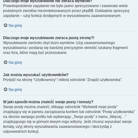
Dlaczego moje wyszukiwanie nie zwraca wyników?
Prawdopodobnie zapytanie nie było jasno sprecyzowane i zawierało wiele
podobnych zwrotów niezindeksowanych przez phpBB. Dokładnie sprecyzuj
zapytanie – użyj funkcji dostępnych w wyszukiwaniu zaawansowanym.
Na górę
Dlaczego moje wyszukiwanie zwraca pustą stronę?!
Wyszukiwanie zwróciło zbyt dużo wyników. Użyj zaawansowanego
wyszukiwania i postaraj się bardziej precyzyjnie określić szukany fragment
oraz fora, które mają być przeszukane.
Na górę
Jak można wyszukać użytkowników?
Przejdź na stronę “Użytkownicy” i kliknij odnośnik “Znajdź użytkownika”.
Na górę
W jaki sposób można znaleźć swoje posty i tematy?
Swoje posty można znaleźć, klikając odnośnik “Wyświetl moje posty”
znajdujący się w panelu zarządzania kontem lub odnośnik “Posty użytkownika”
na stronie swojego profilu lub wybierając „Twoje posty” z menu „Więcej…”
znajdującego się w górnym lewym rogu witryny. Jeśli chcesz wyszukać swoje
tematy, użyj strony wyszukiwania zaawansowanego i skorzystaj z
odpowiednich funkcji.