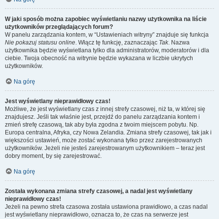
W jaki sposób można zapobiec wyświetlaniu nazwy użytkownika na liście
użytkowników przeglądających forum?
W panelu zarządzania kontem, w “Ustawieniach witryny” znajduje się funkcja
Nie pokazuj statusu online
. Włącz tę funkcję, zaznaczając
Tak
. Nazwa
użytkownika będzie wyświetlana tylko dla administratorów, moderatorów i dla
ciebie. Twoja obecność na witrynie będzie wykazana w liczbie ukrytych
użytkowników.
Na górę
Jest wyświetlany nieprawidłowy czas!
Możliwe, że jest wyświetlany czas z innej strefy czasowej, niż ta, w której się
znajdujesz. Jeśli tak właśnie jest, przejdź do panelu zarządzania kontem i
zmień strefę czasową, tak aby była zgodna z twoim miejscem pobytu. Np.
Europa centralna, Afryka, czy Nowa Zelandia. Zmiana strefy czasowej, tak jak i
większości ustawień, może zostać wykonana tylko przez zarejestrowanych
użytkowników. Jeżeli nie jesteś zarejestrowanym użytkownikiem – teraz jest
dobry moment, by się zarejestrować.
Na górę
Została wykonana zmiana strefy czasowej, a nadal jest wyświetlany
nieprawidłowy czas!
Jeżeli na pewno strefa czasowa została ustawiona prawidłowo, a czas nadal
jest wyświetlany nieprawidłowo, oznacza to, że czas na serwerze jest