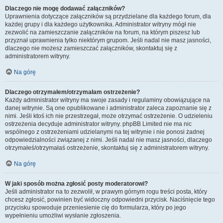
Dlaczego nie mogę dodawać załączników?
Uprawnienia dotyczące załączników są przydzielane dla każdego forum, dla
każdej grupy i dla każdego użytkownika. Administrator witryny mógł nie
zezwolić na zamieszczanie załączników na forum, na którym piszesz lub
przyznał uprawnienia tylko niektórym grupom. Jeśli nadal nie masz jasności,
dlaczego nie możesz zamieszczać załączników, skontaktuj się z
administratorem witryny.
Na górę
Dlaczego otrzymałem/otrzymałam ostrzeżenie?
Każdy administrator witryny ma swoje zasady i regulaminy obowiązujące na
danej witrynie. Są one opublikowane i administrator zaleca zapoznanie się z
nimi. Jeśli ktoś ich nie przestrzegał, może otrzymać ostrzeżenie. O udzieleniu
ostrzeżenia decyduje administrator witryny. phpBB Limited nie ma nic
wspólnego z ostrzeżeniami udzielanymi na tej witrynie i nie ponosi żadnej
odpowiedzialności związanej z nimi. Jeśli nadal nie masz jasności, dlaczego
otrzymałeś/otrzymałaś ostrzeżenie, skontaktuj się z administratorem witryny.
Na górę
W jaki sposób można zgłosić posty moderatorowi?
Jeśli administrator na to zezwolił, w prawym górnym rogu treści posta, który
chcesz zgłosić, powinien być widoczny odpowiedni przycisk. Naciśnięcie tego
przycisku spowoduje przeniesienie cię do formularza, który po jego
wypełnieniu umożliwi wysłanie zgłoszenia.