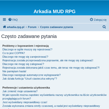
Arkadia MUD RPG
FAQ
Zaloguj się
S
arkadia.rpg.pl
Forum
Często zadawane pytania
z
Często zadawane pytania
u
k
Problemy z logowaniem i rejestracją
Dlaczego w ogóle muszę się rejestrować?
a
Co to jest COPPA?
j
Dlaczego nie mogę się zarejestrować?
Rejestracja została przeprowadzona poprawnie, ale nie mogę się zalogować!
Dlaczego nie mogę się zalogować?
Rejestracja została dokonana jakiś czas temu, ale teraz nie mogę się zalogować?!
Nie pamiętam hasła!
Dlaczego następuje automatyczne wylogowanie?
Jak działa funkcja “Usuń ciasteczka witryny”?
Preferencje i ustawienia użytkownika
Jak zmienić moje ustawienia?
W jaki sposób można zapobiec wyświetlaniu nazwy użytkownika na liście użytkowników
przeglądających forum?
Jest wyświetlany nieprawidłowy czas!
Została wykonana zmiana strefy czasowej, a nadal jest wyświetlany nieprawidłowy