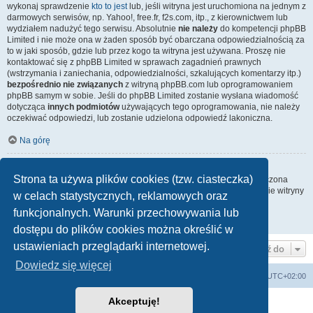
wykonaj sprawdzenie
kto to jest
lub, jeśli witryna jest uruchomiona na jednym z
darmowych serwisów, np. Yahoo!, free.fr, f2s.com, itp., z kierownictwem lub
wydziałem nadużyć tego serwisu. Absolutnie
nie należy
do kompetencji phpBB
Limited i nie może ona w żaden sposób być obarczana odpowiedzialnością za
to w jaki sposób, gdzie lub przez kogo ta witryna jest używana. Proszę nie
kontaktować się z phpBB Limited w sprawach zagadnień prawnych
(wstrzymania i zaniechania, odpowiedzialności, szkalujących komentarzy itp.)
bezpośrednio nie związanych
z witryną phpBB.com lub oprogramowaniem
phpBB samym w sobie. Jeśli do phpBB Limited zostanie wysłana wiadomość
dotycząca
innych podmiotów
używających tego oprogramowania, nie należy
oczekiwać odpowiedzi, lub zostanie udzielona odpowiedź lakoniczna.
Na górę
Jak nawiązać kontakt z administratorem witryny?
Strona ta używa plików cookies (tzw. ciasteczka)
Wszyscy użytkownicy witryny mogą używać – jeśli funkcja ta jest włączona
przez administratora witryny – formularza „Kontakt z nami”. Członkowie witryny
w celach statystycznych, reklamowych oraz
mogą także używać odnośnika „Zespół administracyjny”.
funkcjonalnych. Warunki przechowywania lub
Na górę
dostępu do plików cookies można określić w
ustawieniach przeglądarki internetowej.
Przejdź do
Dowiedz się więcej
arkadia.rpg.pl
Forum
Strefa czasowa
UTC+02:00
Akceptuję!
Technologię dostarcza
phpBB
® Forum Software © phpBB Limited