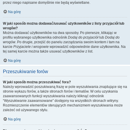
przez niego napisane domyślnie nie będą wyświetlane.
Na górę
W jaki sposób można dodawać/usuwać użytkowników z listy przyjaciół lub
wrogów?
Można dodawać użytkowników na dwa sposoby. Po pierwsze, klikając w
profilu wybranego użytkownika odnośnik
Dodaj do przyjaciół
lub
Dodaj do
wrogów
. Po drugie, przejść do panelu zarządzania swoim kontem i tam na
karcie
Przyjaciele i wrogowie
wprowadzić odpowiednie dane użytkownika. Na
tej samej karcie można także usuwać użytkowników z list.
Na górę
Przeszukiwanie forów
W jaki sposób można przeszukiwać fora?
Należy wprowadzić poszukiwaną frazę w pole wyszukiwania znajdujące się na
stronie wykazu forów, a także stronach forów i tematów. W celu uzyskania
zaawansowanych funkcji wyszukiwania należy kliknąć odnośnik
“Wyszukiwanie zaawansowane” dostępny na wszystkich stronach witryny.
Rozmieszczenie elementów sterujących mechanizmem wyszukiwania może
zależeć od używanego stylu.
Na górę