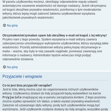
W panelu użytkownika możesz, określając odpowiednie reguły ustawić
automatyczne usuwanie wiadomości od danego nadawcy. Jeżeli otrzymujesz
od kogoś obraźliwe prywatne wiadomości, poinformuj o tym moderatorów
witryny, którzy będą mogli zabronić takiemu użytkownikowi wysyłania
jakichkolwiek prywatnych wiadomości.
Na górę
Otrzymałem/otrzymałam spam lub obraźliwy e-mail od kogoś z tej witryny!
Przykro nam z tego powodu. System wysyłania e-maili witryny zawiera
zabezpieczenia umożliwiające wytropienie użytkowników, którzy wysyłają takie
wiadomości. Prześlij administratorowi witryny pełną kopię otrzymanego e-
maila – ważne, aby były w niej zawarte nagłówki, ponieważ zawierają one
informacje o nadawcy. Administrator będzie wówczas mógł podjąć
odpowiednie działania.
Na górę
Przyjaciele i wrogowie
Co to jest lista przyjaciół i wrogów?
Jest to lista, którą można użyć do organizowania różnych użytkowników
witryny. Użytkownicy dodani do listy przyjaciół będą wyświetleni na karcie
Przyjaciele
znajdującej się w panelu zarządzania kontem. Z tego poziomu
można szybko sprawdzić ich status, a także wysłać prywatną wiadomość.
Zależnie od używanego stylu witryny, posty tych użytkowników mogą być
wyróżniane. Jeśli użytkownik zostanie dodany do listy wrogów, wszystkie posty