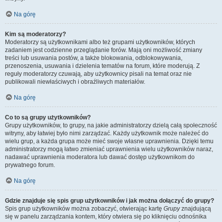
Na górę
Kim są moderatorzy?
Moderatorzy są użytkownikami albo też grupami użytkowników, których
zadaniem jest codzienne przeglądanie forów. Mają oni możliwość zmiany
treści lub usuwania postów, a także blokowania, odblokowywania,
przenoszenia, usuwania i dzielenia tematów na forum, które moderują. Z
reguły moderatorzy czuwają, aby użytkownicy pisali na temat oraz nie
publikowali niewłaściwych i obraźliwych materiałów.
Na górę
Co to są grupy użytkowników?
Grupy użytkowników, to grupy, na jakie administratorzy dzielą całą społeczność
witryny, aby łatwiej było nimi zarządzać. Każdy użytkownik może należeć do
wielu grup, a każda grupa może mieć swoje własne uprawnienia. Dzięki temu
administratorzy mogą łatwo zmieniać uprawnienia wielu użytkowników naraz,
nadawać uprawnienia moderatora lub dawać dostęp użytkownikom do
prywatnego forum.
Na górę
Gdzie znajduje się spis grup użytkowników i jak można dołączyć do grupy?
Spis grup użytkowników można zobaczyć, otwierając kartę
Grupy
znajdującą
się w panelu zarządzania kontem, który otwiera się po kliknięciu odnośnika