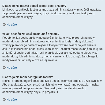
Dlaczego nie można dodać więcej opcji ankiety?
Limit opcji w ankiecie jest ustalany przez administratora witryny. Jeśli uważasz,
że potrzebujesz wstawić więcej opcji niż dozwolony limit, skontaktuj się z
administratorem witryny.
Na górę
W jaki sposób zmienić lub usunąć ankietę?
Podobnie, jak posty, ankiety mogą być zmieniane tylko przez ich autorów,
moderatorów lub administratorów. Aby zmienić ankietę, należy dokonać
zmiany pierwszego posta w wątku, z którym zawsze związana jest ankieta.
Jeśli nikt jeszcze nie oddał głosu w ankiecie, jej autor może usunąć ankietę lub
zmienić jej opcje. Jednakże, jeśli w ankiecie zostały już oddane głosy, tylko
moderatorzy lub administratorzy mogą ją zmienić, lub usunąć. Zapobiega to
modyfikowaniu ankiety w czasie jej trwania.
Na górę
Dlaczego nie mam dostępu do forum?
Niektóre fora mogą być dostępne tylko dla określonych grup lub użytkowników.
Aby przeglądać, czytać, pisać na nich lub wykonywać inne operacje, musisz
mieć odpowiednie uprawnienia. Skontaktuj się z moderatorem lub
administratorem witryny, aby ci je przydzielił.
Na górę