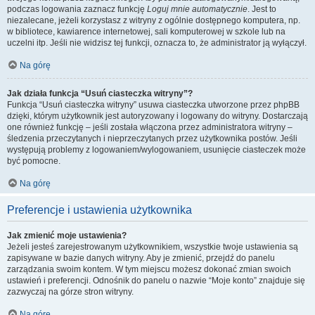
podczas logowania zaznacz funkcję
Loguj mnie automatycznie
. Jest to
niezalecane, jeżeli korzystasz z witryny z ogólnie dostępnego komputera, np.
w bibliotece, kawiarence internetowej, sali komputerowej w szkole lub na
uczelni itp. Jeśli nie widzisz tej funkcji, oznacza to, że administrator ją wyłączył.
Na górę
Jak działa funkcja “Usuń ciasteczka witryny”?
Funkcja “Usuń ciasteczka witryny” usuwa ciasteczka utworzone przez phpBB
dzięki, którym użytkownik jest autoryzowany i logowany do witryny. Dostarczają
one również funkcję – jeśli została włączona przez administratora witryny –
śledzenia przeczytanych i nieprzeczytanych przez użytkownika postów. Jeśli
występują problemy z logowaniem/wylogowaniem, usunięcie ciasteczek może
być pomocne.
Na górę
Preferencje i ustawienia użytkownika
Jak zmienić moje ustawienia?
Jeżeli jesteś zarejestrowanym użytkownikiem, wszystkie twoje ustawienia są
zapisywane w bazie danych witryny. Aby je zmienić, przejdź do panelu
zarządzania swoim kontem. W tym miejscu możesz dokonać zmian swoich
ustawień i preferencji. Odnośnik do panelu o nazwie “Moje konto” znajduje się
zazwyczaj na górze stron witryny.
Na górę