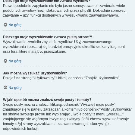
Dlaczego moje wyszukiwanie nie zwraca wyników?
Prawdopodobnie zapytanie nie było jasno sprecyzowane i zawierało wiele
podobnych zwrotów niezindeksowanych przez phpBB. Dokładnie sprecyzuj
zapytanie – użyj funkcji dostępnych w wyszukiwaniu zaawansowanym.
Na górę
Dlaczego moje wyszukiwanie zwraca pustą stronę?!
Wyszukiwanie zwróciło zbyt dużo wyników. Użyj zaawansowanego
wyszukiwania i postaraj się bardziej precyzyjnie określić szukany fragment
oraz fora, które mają być przeszukane.
Na górę
Jak można wyszukać użytkowników?
Przejdź na stronę “Użytkownicy” i kliknij odnośnik “Znajdź użytkownika”.
Na górę
W jaki sposób można znaleźć swoje posty i tematy?
Swoje posty można znaleźć, klikając odnośnik “Wyświetl moje posty”
znajdujący się w panelu zarządzania kontem lub odnośnik “Posty użytkownika”
na stronie swojego profilu lub wybierając „Twoje posty” z menu „Więcej…”
znajdującego się w górnym lewym rogu witryny. Jeśli chcesz wyszukać swoje
tematy, użyj strony wyszukiwania zaawansowanego i skorzystaj z
odpowiednich funkcji.