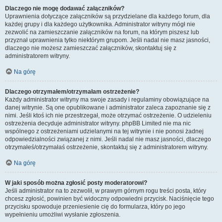
Dlaczego nie mogę dodawać załączników?
Uprawnienia dotyczące załączników są przydzielane dla każdego forum, dla
każdej grupy i dla każdego użytkownika. Administrator witryny mógł nie
zezwolić na zamieszczanie załączników na forum, na którym piszesz lub
przyznał uprawnienia tylko niektórym grupom. Jeśli nadal nie masz jasności,
dlaczego nie możesz zamieszczać załączników, skontaktuj się z
administratorem witryny.
Na górę
Dlaczego otrzymałem/otrzymałam ostrzeżenie?
Każdy administrator witryny ma swoje zasady i regulaminy obowiązujące na
danej witrynie. Są one opublikowane i administrator zaleca zapoznanie się z
nimi. Jeśli ktoś ich nie przestrzegał, może otrzymać ostrzeżenie. O udzieleniu
ostrzeżenia decyduje administrator witryny. phpBB Limited nie ma nic
wspólnego z ostrzeżeniami udzielanymi na tej witrynie i nie ponosi żadnej
odpowiedzialności związanej z nimi. Jeśli nadal nie masz jasności, dlaczego
otrzymałeś/otrzymałaś ostrzeżenie, skontaktuj się z administratorem witryny.
Na górę
W jaki sposób można zgłosić posty moderatorowi?
Jeśli administrator na to zezwolił, w prawym górnym rogu treści posta, który
chcesz zgłosić, powinien być widoczny odpowiedni przycisk. Naciśnięcie tego
przycisku spowoduje przeniesienie cię do formularza, który po jego
wypełnieniu umożliwi wysłanie zgłoszenia.