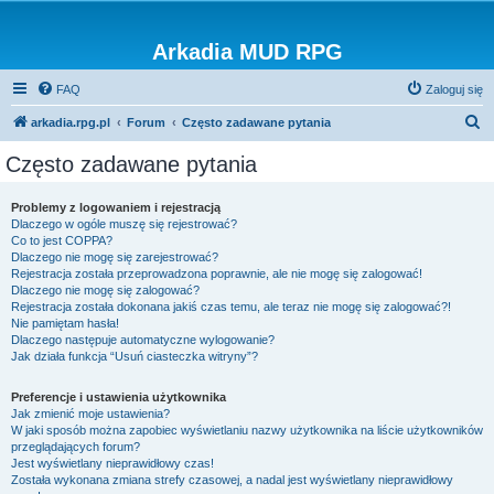
Arkadia MUD RPG
FAQ
Zaloguj się
S
arkadia.rpg.pl
Forum
Często zadawane pytania
z
Często zadawane pytania
u
k
Problemy z logowaniem i rejestracją
Dlaczego w ogóle muszę się rejestrować?
a
Co to jest COPPA?
j
Dlaczego nie mogę się zarejestrować?
Rejestracja została przeprowadzona poprawnie, ale nie mogę się zalogować!
Dlaczego nie mogę się zalogować?
Rejestracja została dokonana jakiś czas temu, ale teraz nie mogę się zalogować?!
Nie pamiętam hasła!
Dlaczego następuje automatyczne wylogowanie?
Jak działa funkcja “Usuń ciasteczka witryny”?
Preferencje i ustawienia użytkownika
Jak zmienić moje ustawienia?
W jaki sposób można zapobiec wyświetlaniu nazwy użytkownika na liście użytkowników
przeglądających forum?
Jest wyświetlany nieprawidłowy czas!
Została wykonana zmiana strefy czasowej, a nadal jest wyświetlany nieprawidłowy