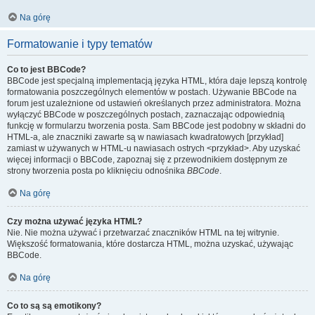
Na górę
Formatowanie i typy tematów
Co to jest BBCode?
BBCode jest specjalną implementacją języka HTML, która daje lepszą kontrolę
formatowania poszczególnych elementów w postach. Używanie BBCode na
forum jest uzależnione od ustawień określanych przez administratora. Można
wyłączyć BBCode w poszczególnych postach, zaznaczając odpowiednią
funkcję w formularzu tworzenia posta. Sam BBCode jest podobny w składni do
HTML-a, ale znaczniki zawarte są w nawiasach kwadratowych [przykład]
zamiast w używanych w HTML-u nawiasach ostrych <przykład>. Aby uzyskać
więcej informacji o BBCode, zapoznaj się z przewodnikiem dostępnym ze
strony tworzenia posta po kliknięciu odnośnika
BBCode
.
Na górę
Czy można używać języka HTML?
Nie. Nie można używać i przetwarzać znaczników HTML na tej witrynie.
Większość formatowania, które dostarcza HTML, można uzyskać, używając
BBCode.
Na górę
Co to są są emotikony?