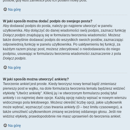
postów, gdy ktoś zamieścił pod ich postem nowy post.
Na górę
W jaki sposób można dodać podpis do swojego posta?
Aby dodawać podpis do posta, należy go najpierw utworzyć w panelu
użytkownika. Aby dołączyć do danej wiadomości swój podpis, zaznacz funkcję
Dołącz podpis
znajdującą się w formularzu tworzenia wiadomości. Możesz
także domyślnie dodawać podpis do wszystkich swoich postów, zaznaczając
odpowiednią funkcję w panelu użytkownika. Po uaktywnieniu tej funkcji, za
każdym razem pisząc post, możesz zdecydować o niedodawaniu do niego
podpisu, usuwając w formularzu tworzenia wiadomości zaznaczenie z pola
Dołącz podpis
.
Na górę
W jaki sposób można utworzyć ankietę?
Tworzenie ankiet jest proste. Kiedy tworzysz nowy temat bądź zmieniasz
pierwszy post w wątku, na dole formularza tworzenia tematu będziesz widzieć
etykietę “Utwórz ankietę”. Kliknij ją i w otworzonym formularzu podaj tytuł
ankiety i co najmniej dwie opcje. Każdą opcję należy wpisać w nowym wierszu
widocznego pola tekstowego. Możesz określić liczbę opcji, jakie użytkownik
może wybrać, wyznaczyć czas trwania ankiety (0 – bez limitu czasowego), a
także umożliwić użytkownikom zmianę wcześniej oddanego głosu. Jeśli nie
widzisz etykiety, prawdopodobnie nie masz uprawnień do tworzenia ankiet.
Na górę