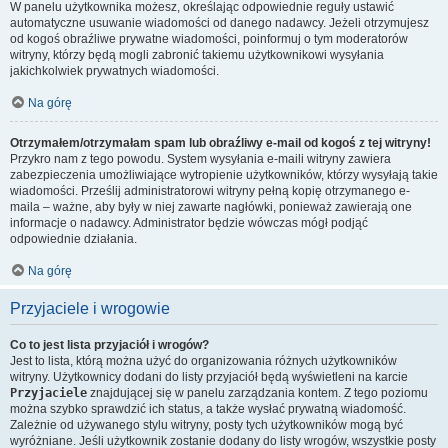
W panelu użytkownika możesz, określając odpowiednie reguły ustawić
automatyczne usuwanie wiadomości od danego nadawcy. Jeżeli otrzymujesz
od kogoś obraźliwe prywatne wiadomości, poinformuj o tym moderatorów
witryny, którzy będą mogli zabronić takiemu użytkownikowi wysyłania
jakichkolwiek prywatnych wiadomości.
Na górę
Otrzymałem/otrzymałam spam lub obraźliwy e-mail od kogoś z tej witryny!
Przykro nam z tego powodu. System wysyłania e-maili witryny zawiera
zabezpieczenia umożliwiające wytropienie użytkowników, którzy wysyłają takie
wiadomości. Prześlij administratorowi witryny pełną kopię otrzymanego e-
maila – ważne, aby były w niej zawarte nagłówki, ponieważ zawierają one
informacje o nadawcy. Administrator będzie wówczas mógł podjąć
odpowiednie działania.
Na górę
Przyjaciele i wrogowie
Co to jest lista przyjaciół i wrogów?
Jest to lista, którą można użyć do organizowania różnych użytkowników
witryny. Użytkownicy dodani do listy przyjaciół będą wyświetleni na karcie
Przyjaciele
znajdującej się w panelu zarządzania kontem. Z tego poziomu
można szybko sprawdzić ich status, a także wysłać prywatną wiadomość.
Zależnie od używanego stylu witryny, posty tych użytkowników mogą być
wyróżniane. Jeśli użytkownik zostanie dodany do listy wrogów, wszystkie posty