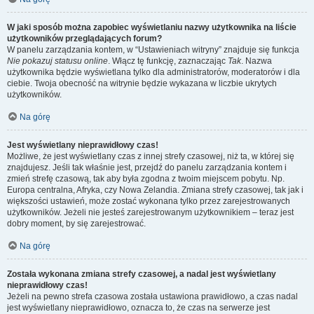
W jaki sposób można zapobiec wyświetlaniu nazwy użytkownika na liście
użytkowników przeglądających forum?
W panelu zarządzania kontem, w “Ustawieniach witryny” znajduje się funkcja
Nie pokazuj statusu online
. Włącz tę funkcję, zaznaczając
Tak
. Nazwa
użytkownika będzie wyświetlana tylko dla administratorów, moderatorów i dla
ciebie. Twoja obecność na witrynie będzie wykazana w liczbie ukrytych
użytkowników.
Na górę
Jest wyświetlany nieprawidłowy czas!
Możliwe, że jest wyświetlany czas z innej strefy czasowej, niż ta, w której się
znajdujesz. Jeśli tak właśnie jest, przejdź do panelu zarządzania kontem i
zmień strefę czasową, tak aby była zgodna z twoim miejscem pobytu. Np.
Europa centralna, Afryka, czy Nowa Zelandia. Zmiana strefy czasowej, tak jak i
większości ustawień, może zostać wykonana tylko przez zarejestrowanych
użytkowników. Jeżeli nie jesteś zarejestrowanym użytkownikiem – teraz jest
dobry moment, by się zarejestrować.
Na górę
Została wykonana zmiana strefy czasowej, a nadal jest wyświetlany
nieprawidłowy czas!
Jeżeli na pewno strefa czasowa została ustawiona prawidłowo, a czas nadal
jest wyświetlany nieprawidłowo, oznacza to, że czas na serwerze jest