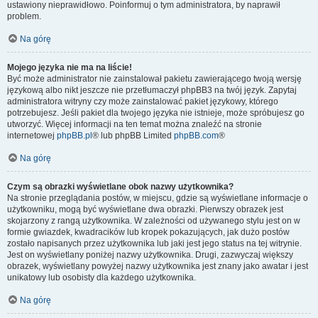
ustawiony nieprawidłowo. Poinformuj o tym administratora, by naprawił
problem.
Na górę
Mojego języka nie ma na liście!
Być może administrator nie zainstalował pakietu zawierającego twoją wersję
językową albo nikt jeszcze nie przetłumaczył phpBB3 na twój język. Zapytaj
administratora witryny czy może zainstalować pakiet językowy, którego
potrzebujesz. Jeśli pakiet dla twojego języka nie istnieje, może spróbujesz go
utworzyć. Więcej informacji na ten temat można znaleźć na stronie
internetowej
phpBB.pl
® lub phpBB Limited
phpBB.com
®
Na górę
Czym są obrazki wyświetlane obok nazwy użytkownika?
Na stronie przeglądania postów, w miejscu, gdzie są wyświetlane informacje o
użytkowniku, mogą być wyświetlane dwa obrazki. Pierwszy obrazek jest
skojarzony z rangą użytkownika. W zależności od używanego stylu jest on w
formie gwiazdek, kwadracików lub kropek pokazujących, jak dużo postów
zostało napisanych przez użytkownika lub jaki jest jego status na tej witrynie.
Jest on wyświetlany poniżej nazwy użytkownika. Drugi, zazwyczaj większy
obrazek, wyświetlany powyżej nazwy użytkownika jest znany jako awatar i jest
unikatowy lub osobisty dla każdego użytkownika.
Na górę