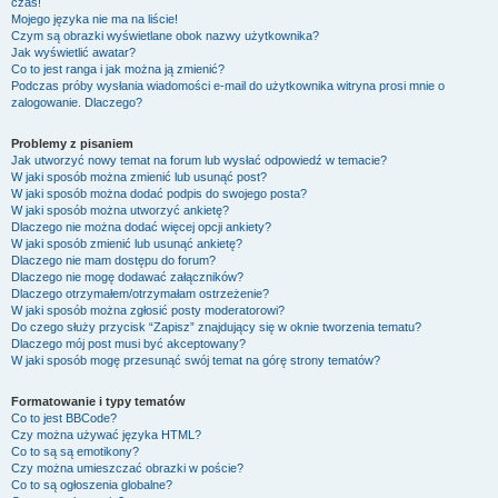
czas!
Mojego języka nie ma na liście!
Czym są obrazki wyświetlane obok nazwy użytkownika?
Jak wyświetlić awatar?
Co to jest ranga i jak można ją zmienić?
Podczas próby wysłania wiadomości e-mail do użytkownika witryna prosi mnie o
zalogowanie. Dlaczego?
Problemy z pisaniem
Jak utworzyć nowy temat na forum lub wysłać odpowiedź w temacie?
W jaki sposób można zmienić lub usunąć post?
W jaki sposób można dodać podpis do swojego posta?
W jaki sposób można utworzyć ankietę?
Dlaczego nie można dodać więcej opcji ankiety?
W jaki sposób zmienić lub usunąć ankietę?
Dlaczego nie mam dostępu do forum?
Dlaczego nie mogę dodawać załączników?
Dlaczego otrzymałem/otrzymałam ostrzeżenie?
W jaki sposób można zgłosić posty moderatorowi?
Do czego służy przycisk “Zapisz” znajdujący się w oknie tworzenia tematu?
Dlaczego mój post musi być akceptowany?
W jaki sposób mogę przesunąć swój temat na górę strony tematów?
Formatowanie i typy tematów
Co to jest BBCode?
Czy można używać języka HTML?
Co to są są emotikony?
Czy można umieszczać obrazki w poście?
Co to są ogłoszenia globalne?