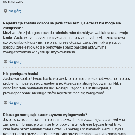
go naprawić.
Na górę
Rejestracja została dokonana jakiś czas temu, ale teraz nie mogę się
zalogować?!
Możliwe, że z jakiegoś powodu administrator dezaktywował lub usunął twoje
konto. Wiele witryn, aby zmniejszyć rozmiar bazy danych, cyklicznie usuwa
użytkowników, którzy nic nie pisali przez dłuższy czas. Jeśli tak się stało,
spróbuj zarejestrować się ponownie i bądź bardziej aktywnym i
zaangażowanym w dyskusje użytkownikiem.
Na górę
Nie pamiętam hasła!
Zachowaj spokój! Twoje hasło wprawdzie nie może zostać odzyskane, ale bez
problemu może zostać zresetowane. Przejdź na stronę logowania i kliknij
odnośnik “Nie pamiętam hasła”. Postępuj zgodnie z instrukcjami, a
prawdopodobnie niedługo znów będziesz móc się zalogować.
Na górę
Dlaczego następuje automatyczne wylogowanie?
Jeżeli w czasie logowania nie zaznaczysz funkcji
Zapamiętaj mnie
, witryna
zachowa informację o tym, że twój pobyt na tej witrynie będzie trwał tylko
określony przez administratora czas. Zapobiega to niewłaściwemu użyciu
twojego konta przez kogoś innego. Aby pozostać zalogowanym/zalogowaną,