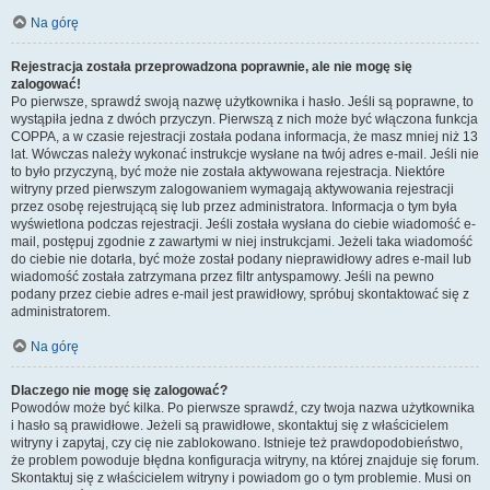
Na górę
Rejestracja została przeprowadzona poprawnie, ale nie mogę się
zalogować!
Po pierwsze, sprawdź swoją nazwę użytkownika i hasło. Jeśli są poprawne, to
wystąpiła jedna z dwóch przyczyn. Pierwszą z nich może być włączona funkcja
COPPA, a w czasie rejestracji została podana informacja, że masz mniej niż 13
lat. Wówczas należy wykonać instrukcje wysłane na twój adres e-mail. Jeśli nie
to było przyczyną, być może nie została aktywowana rejestracja. Niektóre
witryny przed pierwszym zalogowaniem wymagają aktywowania rejestracji
przez osobę rejestrującą się lub przez administratora. Informacja o tym była
wyświetlona podczas rejestracji. Jeśli została wysłana do ciebie wiadomość e-
mail, postępuj zgodnie z zawartymi w niej instrukcjami. Jeżeli taka wiadomość
do ciebie nie dotarła, być może został podany nieprawidłowy adres e-mail lub
wiadomość została zatrzymana przez filtr antyspamowy. Jeśli na pewno
podany przez ciebie adres e-mail jest prawidłowy, spróbuj skontaktować się z
administratorem.
Na górę
Dlaczego nie mogę się zalogować?
Powodów może być kilka. Po pierwsze sprawdź, czy twoja nazwa użytkownika
i hasło są prawidłowe. Jeżeli są prawidłowe, skontaktuj się z właścicielem
witryny i zapytaj, czy cię nie zablokowano. Istnieje też prawdopodobieństwo,
że problem powoduje błędna konfiguracja witryny, na której znajduje się forum.
Skontaktuj się z właścicielem witryny i powiadom go o tym problemie. Musi on