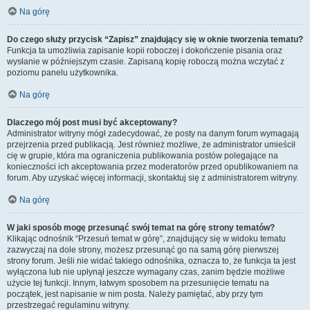
Na górę
Do czego służy przycisk “Zapisz” znajdujący się w oknie tworzenia tematu?
Funkcja ta umożliwia zapisanie kopii roboczej i dokończenie pisania oraz
wysłanie w późniejszym czasie. Zapisaną kopię roboczą można wczytać z
poziomu panelu użytkownika.
Na górę
Dlaczego mój post musi być akceptowany?
Administrator witryny mógł zadecydować, że posty na danym forum wymagają
przejrzenia przed publikacją. Jest również możliwe, że administrator umieścił
cię w grupie, która ma ograniczenia publikowania postów polegające na
konieczności ich akceptowania przez moderatorów przed opublikowaniem na
forum. Aby uzyskać więcej informacji, skontaktuj się z administratorem witryny.
Na górę
W jaki sposób mogę przesunąć swój temat na górę strony tematów?
Klikając odnośnik “Przesuń temat w górę”, znajdujący się w widoku tematu
zazwyczaj na dole strony, możesz przesunąć go na samą górę pierwszej
strony forum. Jeśli nie widać takiego odnośnika, oznacza to, że funkcja ta jest
wyłączona lub nie upłynął jeszcze wymagany czas, zanim będzie możliwe
użycie tej funkcji. Innym, łatwym sposobem na przesunięcie tematu na
początek, jest napisanie w nim posta. Należy pamiętać, aby przy tym
przestrzegać regulaminu witryny.