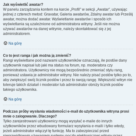
Jak wyświetlić awatar?
W panelu zarządzania kontem na karcie „Profil” w sekcji „Awatar”, używając
jednej z czterech metod: Gravatar, Galeria awatarów, Zdalny awatar lub Prześlij
awatar, można dodać awatar. Wyświetlanie awatarów i sposób ich
wyświetlania są uzależnione od administratora witryny. Jeśli nie można
używać awatarów na danej witrynie, należy skontaktować się z jej
administratorem.
Na górę
Co to jest ranga i jak można ją zmienić?
Rangi wyświetlane pod nazwami użytkowników oznaczają, ile postów dany
użytkownik napisał lub jaki ma status na forum, np. moderatora czy
administratora. Użytkownicy nie mogą bezpośrednio zmieniać stylu rang,
ponieważ ustawia je administrator witryny. Nie należy pisać postów tylko po to,
aby zwiększyć swój licznik postów i przez to swoją rangę. Większość witryn nie
toleruje takich działań i moderator lub administrator obniży licznik postów
takiego użytkownika.
Na górę
Podczas próby wysłania wiadomości e-mail do użytkownika witryna prosi
mnie o zalogowanie. Dlaczego?
Tylko zarejestrowani użytkownicy mogą wysyłać e-maile do innych
użytkowników przez wbudowany formularz wysyłania e-maili i tylko wtedy,
jeżeli administrator włączył tę funkcję. Ma to zabezpieczać przed
nieprawidłowym używaniem systemu poczty elektronicznej witryny przez