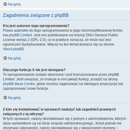
Na górę
Zagadnienia związane z phpBB
Kto jest autorem tego oprogramowania?
Prawa autorskie do tego oprogramowania w jego niezmodyfikowanej formie,
ma
phpBB Limited
. Jest ono publikowane na licencji GNU General Public
License wersja 2 (GPL-2.0), co w praktyce oznacza, że może być bez
ograniczeń dystrybuowane. Więcej na ten temat dowiesz się na stronie
About phpBB
.
Na górę
Dlaczego funkcja X nie jest dostępna?
To oprogramowanie zostało stworzone i jest licencjonowane przez phpBB
Limited. Jeśli uważasz, że brakuje w nim jakiejś funkcji, przejdź na stronę
phpBB Ideas Centre
, gdzie możesz zagłosować na istniejące propozycje lub
zaproponować nowe funkcje.
Na górę
Z kim się kontaktować w sprawach nadużyć lub zagadnień prawnych
związanych z tą witryną?
W tych sprawach, należy skontaktować się z jednym z administratorów, których
dane wyświetlone są na liście zespołu administracyjnego. Jeżeli jednak nie
otrzymasz odpowiedzi, należy skontaktować się z właścicielem domeny –