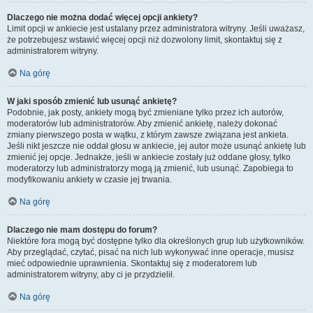
Dlaczego nie można dodać więcej opcji ankiety?
Limit opcji w ankiecie jest ustalany przez administratora witryny. Jeśli uważasz,
że potrzebujesz wstawić więcej opcji niż dozwolony limit, skontaktuj się z
administratorem witryny.
Na górę
W jaki sposób zmienić lub usunąć ankietę?
Podobnie, jak posty, ankiety mogą być zmieniane tylko przez ich autorów,
moderatorów lub administratorów. Aby zmienić ankietę, należy dokonać
zmiany pierwszego posta w wątku, z którym zawsze związana jest ankieta.
Jeśli nikt jeszcze nie oddał głosu w ankiecie, jej autor może usunąć ankietę lub
zmienić jej opcje. Jednakże, jeśli w ankiecie zostały już oddane głosy, tylko
moderatorzy lub administratorzy mogą ją zmienić, lub usunąć. Zapobiega to
modyfikowaniu ankiety w czasie jej trwania.
Na górę
Dlaczego nie mam dostępu do forum?
Niektóre fora mogą być dostępne tylko dla określonych grup lub użytkowników.
Aby przeglądać, czytać, pisać na nich lub wykonywać inne operacje, musisz
mieć odpowiednie uprawnienia. Skontaktuj się z moderatorem lub
administratorem witryny, aby ci je przydzielił.
Na górę