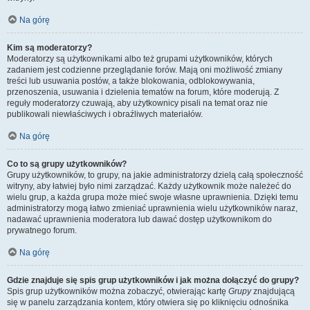
Na górę
Kim są moderatorzy?
Moderatorzy są użytkownikami albo też grupami użytkowników, których
zadaniem jest codzienne przeglądanie forów. Mają oni możliwość zmiany
treści lub usuwania postów, a także blokowania, odblokowywania,
przenoszenia, usuwania i dzielenia tematów na forum, które moderują. Z
reguły moderatorzy czuwają, aby użytkownicy pisali na temat oraz nie
publikowali niewłaściwych i obraźliwych materiałów.
Na górę
Co to są grupy użytkowników?
Grupy użytkowników, to grupy, na jakie administratorzy dzielą całą społeczność
witryny, aby łatwiej było nimi zarządzać. Każdy użytkownik może należeć do
wielu grup, a każda grupa może mieć swoje własne uprawnienia. Dzięki temu
administratorzy mogą łatwo zmieniać uprawnienia wielu użytkowników naraz,
nadawać uprawnienia moderatora lub dawać dostęp użytkownikom do
prywatnego forum.
Na górę
Gdzie znajduje się spis grup użytkowników i jak można dołączyć do grupy?
Spis grup użytkowników można zobaczyć, otwierając kartę
Grupy
znajdującą
się w panelu zarządzania kontem, który otwiera się po kliknięciu odnośnika