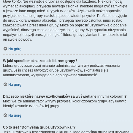
Moje konto
. Nie wszystkie grupy są dostępne dla każdego. Niektóre mogą
wymagać akceptacji przyjęcia nowego członka, niektóre mogą być zamknięte,
a jeszcze inne mogą mieć ukrytych członków. Użytkownik może poprosić o
przyjęcie do danej grupy, naciskając odpowiedni przycisk. Prośba o przyjęcie
do grupy, która wymaga akceptacji przyjęcia nowego członka, musi zostać
zaakceptowana przez lidera grupy. Może on poprosić użytkownika o podanie
wyjaśnień, dlaczego chce on dołączyć do tej grupy. W przypadku otrzymania
negatywnej decyzji proszę nie nękać lidera grupy pytaniami – widocznie miał
on swoje powody.
Na górę
W jaki sposób można zostać liderem grupy?
Lidera grupy zazwyczaj mianuje administrator witryny podczas tworzenia
grupy. Jeśli chcesz utworzyć grupę użytkowników, skontaktuj się z
administratorem, wysyłając do niego prywatną wiadomość.
Na górę
Dlaczego niektóre nazwy użytkowników są wyświetlane innymi kolorami?
Możliwe, że administrator witryny przypisał kolor członkom grupy, aby ułatwić
identyfikowanie członków tej grupy.
Na górę
Co to jest “Domyślna grupa użytkownika”?
Jeżeli użytkownik jest członkiem kilku grup, jego domyślna grupa jest używana