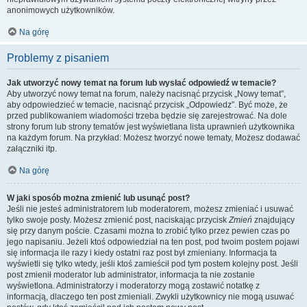
anonimowych użytkowników.
Na górę
Problemy z pisaniem
Jak utworzyć nowy temat na forum lub wysłać odpowiedź w temacie?
Aby utworzyć nowy temat na forum, należy nacisnąć przycisk „Nowy temat”,
aby odpowiedzieć w temacie, nacisnąć przycisk „Odpowiedz”. Być może, że
przed publikowaniem wiadomości trzeba będzie się zarejestrować. Na dole
strony forum lub strony tematów jest wyświetlana lista uprawnień użytkownika
na każdym forum. Na przykład: Możesz tworzyć nowe tematy, Możesz dodawać
załączniki itp.
Na górę
W jaki sposób można zmienić lub usunąć post?
Jeśli nie jesteś administratorem lub moderatorem, możesz zmieniać i usuwać
tylko swoje posty. Możesz zmienić post, naciskając przycisk
Zmień
znajdujący
się przy danym poście. Czasami można to zrobić tylko przez pewien czas po
jego napisaniu. Jeżeli ktoś odpowiedział na ten post, pod twoim postem pojawi
się informacja ile razy i kiedy ostatni raz post był zmieniany. Informacja ta
wyświetli się tylko wtedy, jeśli ktoś zamieścił pod tym postem kolejny post. Jeśli
post zmienił moderator lub administrator, informacja ta nie zostanie
wyświetlona. Administratorzy i moderatorzy mogą zostawić notatkę z
informacją, dlaczego ten post zmieniali. Zwykli użytkownicy nie mogą usuwać