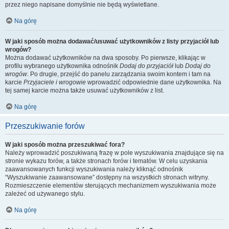
przez niego napisane domyślnie nie będą wyświetlane.
Na górę
W jaki sposób można dodawać/usuwać użytkowników z listy przyjaciół lub
wrogów?
Można dodawać użytkowników na dwa sposoby. Po pierwsze, klikając w
profilu wybranego użytkownika odnośnik
Dodaj do przyjaciół
lub
Dodaj do
wrogów
. Po drugie, przejść do panelu zarządzania swoim kontem i tam na
karcie
Przyjaciele i wrogowie
wprowadzić odpowiednie dane użytkownika. Na
tej samej karcie można także usuwać użytkowników z list.
Na górę
Przeszukiwanie forów
W jaki sposób można przeszukiwać fora?
Należy wprowadzić poszukiwaną frazę w pole wyszukiwania znajdujące się na
stronie wykazu forów, a także stronach forów i tematów. W celu uzyskania
zaawansowanych funkcji wyszukiwania należy kliknąć odnośnik
“Wyszukiwanie zaawansowane” dostępny na wszystkich stronach witryny.
Rozmieszczenie elementów sterujących mechanizmem wyszukiwania może
zależeć od używanego stylu.
Na górę