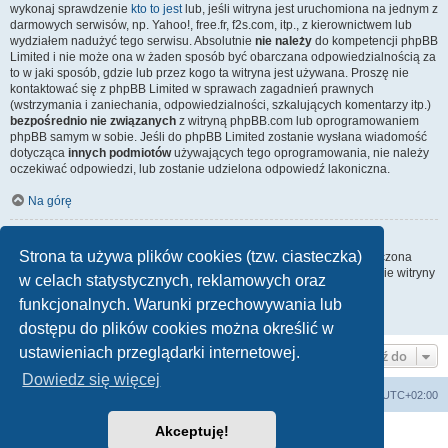
wykonaj sprawdzenie
kto to jest
lub, jeśli witryna jest uruchomiona na jednym z
darmowych serwisów, np. Yahoo!, free.fr, f2s.com, itp., z kierownictwem lub
wydziałem nadużyć tego serwisu. Absolutnie
nie należy
do kompetencji phpBB
Limited i nie może ona w żaden sposób być obarczana odpowiedzialnością za
to w jaki sposób, gdzie lub przez kogo ta witryna jest używana. Proszę nie
kontaktować się z phpBB Limited w sprawach zagadnień prawnych
(wstrzymania i zaniechania, odpowiedzialności, szkalujących komentarzy itp.)
bezpośrednio nie związanych
z witryną phpBB.com lub oprogramowaniem
phpBB samym w sobie. Jeśli do phpBB Limited zostanie wysłana wiadomość
dotycząca
innych podmiotów
używających tego oprogramowania, nie należy
oczekiwać odpowiedzi, lub zostanie udzielona odpowiedź lakoniczna.
Na górę
Jak nawiązać kontakt z administratorem witryny?
Strona ta używa plików cookies (tzw. ciasteczka)
Wszyscy użytkownicy witryny mogą używać – jeśli funkcja ta jest włączona
przez administratora witryny – formularza „Kontakt z nami”. Członkowie witryny
w celach statystycznych, reklamowych oraz
mogą także używać odnośnika „Zespół administracyjny”.
funkcjonalnych. Warunki przechowywania lub
Na górę
dostępu do plików cookies można określić w
ustawieniach przeglądarki internetowej.
Przejdź do
Dowiedz się więcej
arkadia.rpg.pl
Forum
Strefa czasowa
UTC+02:00
Akceptuję!
Technologię dostarcza
phpBB
® Forum Software © phpBB Limited