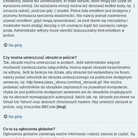
Emotikony, zwane też uśmieszkami, to małe obrazki, które mogą być użyte do
wyrażania emocji. Do wyrażania emocji można też stosować krótkie kody, np. :)
oznacza radość, podczas gdy :( smutek. Pełna lista emotikon jest dostępna z
poziomu formularza tworzenia wiadomości. Nie należy jednak nadmiernie
używać emotikon, gdyż mogą spowodować, że post stanie się nieczytelny i
moderator może podjąć decyzję o ich usunięciu bądź też usunięciu całego
posta. Administrator witryny może określić dopuszczalny limit emotikon w
poście.
Na górę
Czy można umieszczać obrazki w poście?
Tak, obrazki można umieszczać w postach. Jeśli administrator włączył
możliwość zamieszczania załączników, można wgrać obrazek bezpośrednio
na witrynę. Jeśli ta funkcja nie działa, aby obrazek był wyświetlany na forum,
należy podać odnośnik do obrazka umieszczonego na publicznie dostępnym
serwerze, np. http://www.jakas_strona.com/moj_obrazek.gif. Nie można
podawać odnośników do obrazków zapisanych na prywatnym komputerze,
chyba że jest publicznie dostępnym serwerem ani do obrazków znajdujących
się na stronach wymagających autoryzacji, takich jak, np. skrzynki pocztowe na
Gmail lub Yahoo! oraz stronach chronionych hasłem. Aby umieścić obrazek w
poście, użyj znacznika BBCode
[img]
.
Na górę
Co to są ogłoszenia globalne?
Ogłoszenia globalne zawierają ważne informacje i należy zawsze je czytać. Są