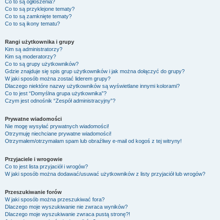
Co to są ogłoszenia?
Co to są przyklejone tematy?
Co to są zamknięte tematy?
Co to są ikony tematu?
Rangi użytkownika i grupy
Kim są administratorzy?
Kim są moderatorzy?
Co to są grupy użytkowników?
Gdzie znajduje się spis grup użytkowników i jak można dołączyć do grupy?
W jaki sposób można zostać liderem grupy?
Dlaczego niektóre nazwy użytkowników są wyświetlane innymi kolorami?
Co to jest “Domyślna grupa użytkownika”?
Czym jest odnośnik “Zespół administracyjny”?
Prywatne wiadomości
Nie mogę wysyłać prywatnych wiadomości!
Otrzymuję niechciane prywatne wiadomości!
Otrzymałem/otrzymałam spam lub obraźliwy e-mail od kogoś z tej witryny!
Przyjaciele i wrogowie
Co to jest lista przyjaciół i wrogów?
W jaki sposób można dodawać/usuwać użytkowników z listy przyjaciół lub wrogów?
Przeszukiwanie forów
W jaki sposób można przeszukiwać fora?
Dlaczego moje wyszukiwanie nie zwraca wyników?
Dlaczego moje wyszukiwanie zwraca pustą stronę?!