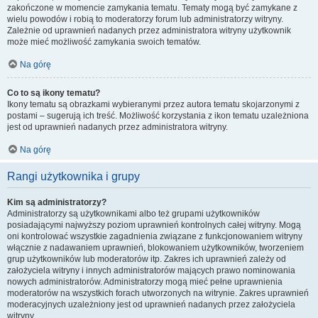
zakończone w momencie zamykania tematu. Tematy mogą być zamykane z
wielu powodów i robią to moderatorzy forum lub administratorzy witryny.
Zależnie od uprawnień nadanych przez administratora witryny użytkownik
może mieć możliwość zamykania swoich tematów.
Na górę
Co to są ikony tematu?
Ikony tematu są obrazkami wybieranymi przez autora tematu skojarzonymi z
postami – sugerują ich treść. Możliwość korzystania z ikon tematu uzależniona
jest od uprawnień nadanych przez administratora witryny.
Na górę
Rangi użytkownika i grupy
Kim są administratorzy?
Administratorzy są użytkownikami albo też grupami użytkowników
posiadającymi najwyższy poziom uprawnień kontrolnych całej witryny. Mogą
oni kontrolować wszystkie zagadnienia związane z funkcjonowaniem witryny
włącznie z nadawaniem uprawnień, blokowaniem użytkowników, tworzeniem
grup użytkowników lub moderatorów itp. Zakres ich uprawnień zależy od
założyciela witryny i innych administratorów mających prawo nominowania
nowych administratorów. Administratorzy mogą mieć pełne uprawnienia
moderatorów na wszystkich forach utworzonych na witrynie. Zakres uprawnień
moderacyjnych uzależniony jest od uprawnień nadanych przez założyciela
witryny.