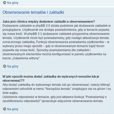
Na górę
Obserwowanie tematów i zakładki
Jaka jest różnica między dodaniem zakładki a obserwowaniem?
Dodawanie zakładek w phpBB 3.0 działa podobnie jak dodawanie zakładek w
przeglądarce. Użytkownik nie dostaje powiadomienia, gdy w temacie pojawia
się nowa treść. W phpBB 3.1 dodawanie zakładek przypomina obserwowanie
tematu. Użytkownik może być powiadamiany, gdy nastąpi aktualizacja tematu
oznaczonego zakładką. Funkcja obserwowania powiadamia użytkownika – w
wybrany przez niego sposób – gdy w obserwowanym temacie bądź forum
pojawiła się nowa treść. Sposoby powiadamiania dla zakładek i
obserwowanych elementów można konfigurować w panelu użytkownika na
karcie „Ustawienia witryny”.
Na górę
W jaki sposób można dodać zakładkę do wybranych tematów lub je
obserwować??
Aby dodać zakładkę do wybranego tematu lub go obserwować, należy kliknąć
odpowiedni odnośnik w menu “Narzędzia tematu” znajdujące się na górze i na
dole wątku.
Udzielenie odpowiedzi w temacie, gdy jest aktywna funkcja “Powiadamiaj o
opublikowaniu odpowiedzi” spowoduje włączenie obserwowania tematu.
Na górę