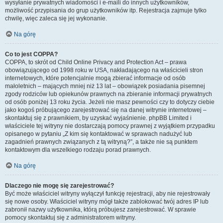
wysyłanie prywatnych wiadomości i e-maili do innych użytkowników,
możliwość przypisania do grup użytkowników itp. Rejestracja zajmuje tylko
chwilę, więc zaleca się jej wykonanie.
Na górę
Co to jest COPPA?
COPPA, to skrót od Child Online Privacy and Protection Act – prawa
obowiązującego od 1998 roku w USA, nakładającego na właścicieli stron
internetowych, które potencjalnie mogą zbierać informacje od osób
małoletnich – mających mniej niż 13 lat – obowiązek posiadania pisemnej
zgody rodziców lub opiekunów prawnych na zbieranie informacji prywatnych
od osób poniżej 13 roku życia. Jeżeli nie masz pewności czy to dotyczy ciebie
jako kogoś próbującego zarejestrować się na danej witrynie internetowej –
skontaktuj się z prawnikiem, by uzyskać wyjaśnienie. phpBB Limited i
właściciele tej witryny nie dostarczają pomocy prawnej z wyjątkiem przypadku
opisanego w pytaniu „Z kim się kontaktować w sprawach nadużyć lub
zagadnień prawnych związanych z tą witryną?”, a także nie są punktem
kontaktowym dla wszelkiego rodzaju porad prawnych.
Na górę
Dlaczego nie mogę się zarejestrować?
Być może właściciel witryny wyłączył funkcję rejestracji, aby nie rejestrowały
się nowe osoby. Właściciel witryny mógł także zablokować twój adres IP lub
zabronił nazwy użytkownika, którą próbujesz zarejestrować. W sprawie
pomocy skontaktuj się z administratorem witryny.