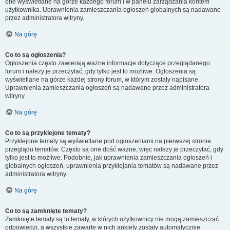
one wyświetlane na górze każdego forum i w panelu zarządzania kontem
użytkownika. Uprawnienia zamieszczania ogłoszeń globalnych są nadawane
przez administratora witryny.
Na górę
Co to są ogłoszenia?
Ogłoszenia często zawierają ważne informacje dotyczące przeglądanego
forum i należy je przeczytać, gdy tylko jest to możliwe. Ogłoszenia są
wyświetlane na górze każdej strony forum, w którym zostały napisane.
Uprawnienia zamieszczania ogłoszeń są nadawane przez administratora
witryny.
Na górę
Co to są przyklejone tematy?
Przyklejone tematy są wyświetlane pod ogłoszeniami na pierwszej stronie
przeglądu tematów. Często są one dość ważne, więc należy je przeczytać, gdy
tylko jest to możliwe. Podobnie, jak uprawnienia zamieszczania ogłoszeń i
globalnych ogłoszeń, uprawnienia przyklejania tematów są nadawane przez
administratora witryny.
Na górę
Co to są zamknięte tematy?
Zamknięte tematy są to tematy, w których użytkownicy nie mogą zamieszczać
odpowiedzi, a wszystkie zawarte w nich ankiety zostały automatycznie