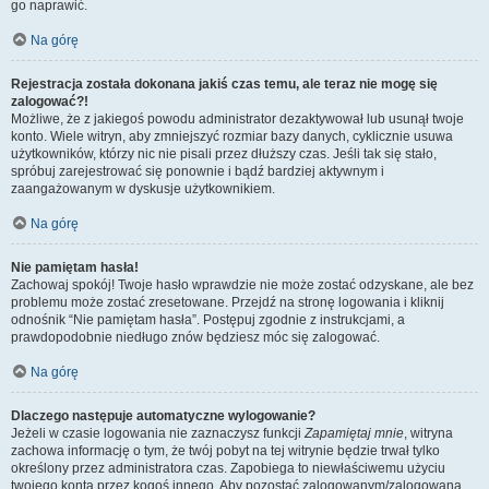
go naprawić.
Na górę
Rejestracja została dokonana jakiś czas temu, ale teraz nie mogę się
zalogować?!
Możliwe, że z jakiegoś powodu administrator dezaktywował lub usunął twoje
konto. Wiele witryn, aby zmniejszyć rozmiar bazy danych, cyklicznie usuwa
użytkowników, którzy nic nie pisali przez dłuższy czas. Jeśli tak się stało,
spróbuj zarejestrować się ponownie i bądź bardziej aktywnym i
zaangażowanym w dyskusje użytkownikiem.
Na górę
Nie pamiętam hasła!
Zachowaj spokój! Twoje hasło wprawdzie nie może zostać odzyskane, ale bez
problemu może zostać zresetowane. Przejdź na stronę logowania i kliknij
odnośnik “Nie pamiętam hasła”. Postępuj zgodnie z instrukcjami, a
prawdopodobnie niedługo znów będziesz móc się zalogować.
Na górę
Dlaczego następuje automatyczne wylogowanie?
Jeżeli w czasie logowania nie zaznaczysz funkcji
Zapamiętaj mnie
, witryna
zachowa informację o tym, że twój pobyt na tej witrynie będzie trwał tylko
określony przez administratora czas. Zapobiega to niewłaściwemu użyciu
twojego konta przez kogoś innego. Aby pozostać zalogowanym/zalogowaną,