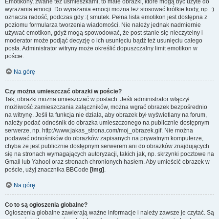
Emotikony, zwane też uśmieszkami, to małe obrazki, które mogą być użyte do
wyrażania emocji. Do wyrażania emocji można też stosować krótkie kody, np. :)
oznacza radość, podczas gdy :( smutek. Pełna lista emotikon jest dostępna z
poziomu formularza tworzenia wiadomości. Nie należy jednak nadmiernie
używać emotikon, gdyż mogą spowodować, że post stanie się nieczytelny i
moderator może podjąć decyzję o ich usunięciu bądź też usunięciu całego
posta. Administrator witryny może określić dopuszczalny limit emotikon w
poście.
Na górę
Czy można umieszczać obrazki w poście?
Tak, obrazki można umieszczać w postach. Jeśli administrator włączył
możliwość zamieszczania załączników, można wgrać obrazek bezpośrednio
na witrynę. Jeśli ta funkcja nie działa, aby obrazek był wyświetlany na forum,
należy podać odnośnik do obrazka umieszczonego na publicznie dostępnym
serwerze, np. http://www.jakas_strona.com/moj_obrazek.gif. Nie można
podawać odnośników do obrazków zapisanych na prywatnym komputerze,
chyba że jest publicznie dostępnym serwerem ani do obrazków znajdujących
się na stronach wymagających autoryzacji, takich jak, np. skrzynki pocztowe na
Gmail lub Yahoo! oraz stronach chronionych hasłem. Aby umieścić obrazek w
poście, użyj znacznika BBCode
[img]
.
Na górę
Co to są ogłoszenia globalne?
Ogłoszenia globalne zawierają ważne informacje i należy zawsze je czytać. Są