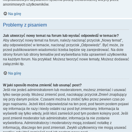
anonimowych użytkowników.
Na górę
Problemy z pisaniem
Jak utworzyć nowy temat na forum lub wysłać odpowiedź w temacie?
Aby utworzyć nowy temat na forum, należy nacisnąć przycisk „Nowy temat”,
aby odpowiedzieć w temacie, nacisnąć przycisk „Odpowiedz”. Być może, że
przed publikowaniem wiadomości trzeba będzie się zarejestrować. Na dole
strony forum lub strony tematów jest wyświetlana lista uprawnień użytkownika
na każdym forum. Na przykład: Możesz tworzyć nowe tematy, Możesz dodawać
załączniki itp.
Na górę
W jaki sposób można zmienić lub usunąć post?
Jeśli nie jesteś administratorem lub moderatorem, możesz zmieniać i usuwać
tylko swoje posty. Możesz zmienić post, naciskając przycisk
Zmień
znajdujący
się przy danym poście. Czasami można to zrobić tylko przez pewien czas po
jego napisaniu. Jeżeli ktoś odpowiedział na ten post, pod twoim postem pojawi
się informacja ile razy i kiedy ostatni raz post był zmieniany. Informacja ta
wyświetli się tylko wtedy, jeśli ktoś zamieścił pod tym postem kolejny post. Jeśli
post zmienił moderator lub administrator, informacja ta nie zostanie
wyświetlona. Administratorzy i moderatorzy mogą zostawić notatkę z
informacją, dlaczego ten post zmieniali. Zwykli użytkownicy nie mogą usuwać