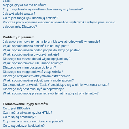
czas!
Mojego języka nie ma na liście!
Czym są obrazki wyświetlane obok nazwy użytkownika?
Jak wyświetlić awatar?
Co to jest ranga i jak można ją zmienić?
Podczas próby wysłania wiadomości e-mail do użytkownika witryna prosi mnie o
zalogowanie. Dlaczego?
Problemy z pisaniem
Jak utworzyć nowy temat na forum lub wysłać odpowiedź w temacie?
W jaki sposób można zmienić lub usunąć post?
W jaki sposób można dodać podpis do swojego posta?
W jaki sposób można utworzyć ankietę?
Dlaczego nie można dodać więcej opcji ankiety?
W jaki sposób zmienić lub usunąć ankietę?
Dlaczego nie mam dostępu do forum?
Dlaczego nie mogę dodawać załączników?
Dlaczego otrzymałem/otrzymałam ostrzeżenie?
W jaki sposób można zgłosić posty moderatorowi?
Do czego służy przycisk “Zapisz” znajdujący się w oknie tworzenia tematu?
Dlaczego mój post musi być akceptowany?
W jaki sposób mogę przesunąć swój temat na górę strony tematów?
Formatowanie i typy tematów
Co to jest BBCode?
Czy można używać języka HTML?
Co to są są emotikony?
Czy można umieszczać obrazki w poście?
Co to są ogłoszenia globalne?