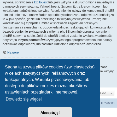
wykonaj sprawdzenie
kto to jest
lub, jeśli witryna jest uruchomiona na jednym z
darmowych serwisów, np. Yahoo!, free.fr, f2s.com, itp., z kierownictwem lub
wydziałem nadużyć tego serwisu. Absolutnie
nie należy
do kompetencji phpBB
Limited i nie może ona w żaden sposób być obarczana odpowiedzialnością za
to w jaki sposób, gdzie lub przez kogo ta witryna jest używana. Proszę nie
kontaktować się z phpBB Limited w sprawach zagadnień prawnych
(wstrzymania i zaniechania, odpowiedzialności, szkalujących komentarzy itp.)
bezpośrednio nie związanych
z witryną phpBB.com lub oprogramowaniem
phpBB samym w sobie. Jeśli do phpBB Limited zostanie wysłana wiadomość
dotycząca
innych podmiotów
używających tego oprogramowania, nie należy
oczekiwać odpowiedzi, lub zostanie udzielona odpowiedź lakoniczna.
Na górę
Jak nawiązać kontakt z administratorem witryny?
Strona ta używa plików cookies (tzw. ciasteczka)
Wszyscy użytkownicy witryny mogą używać – jeśli funkcja ta jest włączona
przez administratora witryny – formularza „Kontakt z nami”. Członkowie witryny
w celach statystycznych, reklamowych oraz
mogą także używać odnośnika „Zespół administracyjny”.
funkcjonalnych. Warunki przechowywania lub
Na górę
dostępu do plików cookies można określić w
ustawieniach przeglądarki internetowej.
Przejdź do
Dowiedz się więcej
arkadia.rpg.pl
Forum
Strefa czasowa
UTC+02:00
Akceptuję!
Technologię dostarcza
phpBB
® Forum Software © phpBB Limited