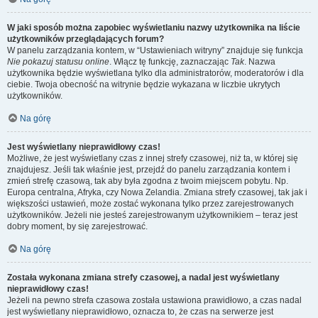
W jaki sposób można zapobiec wyświetlaniu nazwy użytkownika na liście
użytkowników przeglądających forum?
W panelu zarządzania kontem, w “Ustawieniach witryny” znajduje się funkcja
Nie pokazuj statusu online
. Włącz tę funkcję, zaznaczając
Tak
. Nazwa
użytkownika będzie wyświetlana tylko dla administratorów, moderatorów i dla
ciebie. Twoja obecność na witrynie będzie wykazana w liczbie ukrytych
użytkowników.
Na górę
Jest wyświetlany nieprawidłowy czas!
Możliwe, że jest wyświetlany czas z innej strefy czasowej, niż ta, w której się
znajdujesz. Jeśli tak właśnie jest, przejdź do panelu zarządzania kontem i
zmień strefę czasową, tak aby była zgodna z twoim miejscem pobytu. Np.
Europa centralna, Afryka, czy Nowa Zelandia. Zmiana strefy czasowej, tak jak i
większości ustawień, może zostać wykonana tylko przez zarejestrowanych
użytkowników. Jeżeli nie jesteś zarejestrowanym użytkownikiem – teraz jest
dobry moment, by się zarejestrować.
Na górę
Została wykonana zmiana strefy czasowej, a nadal jest wyświetlany
nieprawidłowy czas!
Jeżeli na pewno strefa czasowa została ustawiona prawidłowo, a czas nadal
jest wyświetlany nieprawidłowo, oznacza to, że czas na serwerze jest