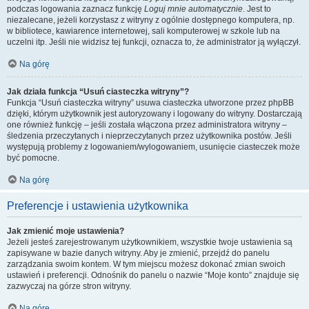
podczas logowania zaznacz funkcję
Loguj mnie automatycznie
. Jest to
niezalecane, jeżeli korzystasz z witryny z ogólnie dostępnego komputera, np.
w bibliotece, kawiarence internetowej, sali komputerowej w szkole lub na
uczelni itp. Jeśli nie widzisz tej funkcji, oznacza to, że administrator ją wyłączył.
Na górę
Jak działa funkcja “Usuń ciasteczka witryny”?
Funkcja “Usuń ciasteczka witryny” usuwa ciasteczka utworzone przez phpBB
dzięki, którym użytkownik jest autoryzowany i logowany do witryny. Dostarczają
one również funkcję – jeśli została włączona przez administratora witryny –
śledzenia przeczytanych i nieprzeczytanych przez użytkownika postów. Jeśli
występują problemy z logowaniem/wylogowaniem, usunięcie ciasteczek może
być pomocne.
Na górę
Preferencje i ustawienia użytkownika
Jak zmienić moje ustawienia?
Jeżeli jesteś zarejestrowanym użytkownikiem, wszystkie twoje ustawienia są
zapisywane w bazie danych witryny. Aby je zmienić, przejdź do panelu
zarządzania swoim kontem. W tym miejscu możesz dokonać zmian swoich
ustawień i preferencji. Odnośnik do panelu o nazwie “Moje konto” znajduje się
zazwyczaj na górze stron witryny.
Na górę