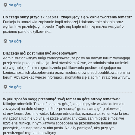
Na górę
Do czego służy przycisk “Zapisz” znajdujący się w oknie tworzenia tematu?
Funkcja ta umożliwia zapisanie kopii roboczej i dokończenie pisania oraz
wysłanie w późniejszym czasie. Zapisaną kopię roboczą można wczytać z
poziomu panelu użytkownika.
Na górę
Dlaczego mój post musi być akceptowany?
Administrator witryny mógł zadecydować, że posty na danym forum wymagają
przejrzenia przed publikacją. Jest również możliwe, że administrator umieścił
cię w grupie, która ma ograniczenia publikowania postów polegające na
konieczności ich akceptowania przez moderatorów przed opublikowaniem na
forum. Aby uzyskać więcej informacji, skontaktuj się z administratorem witryny.
Na górę
W jaki sposób mogę przesunąć swój temat na górę strony tematów?
Klikając odnośnik “Przesuń temat w górę”, znajdujący się w widoku tematu
zazwyczaj na dole strony, możesz przesunąć go na samą górę pierwszej
strony forum. Jeśli nie widać takiego odnośnika, oznacza to, że funkcja ta jest
wyłączona lub nie upłynął jeszcze wymagany czas, zanim będzie możliwe
użycie tej funkcji. Innym, łatwym sposobem na przesunięcie tematu na
początek, jest napisanie w nim posta. Należy pamiętać, aby przy tym
przestrzegać regulaminu witryny.