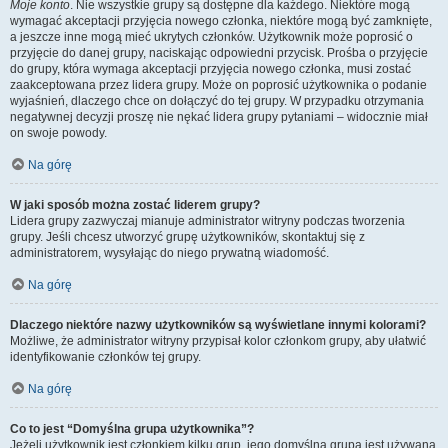
Moje konto
. Nie wszystkie grupy są dostępne dla każdego. Niektóre mogą
wymagać akceptacji przyjęcia nowego członka, niektóre mogą być zamknięte,
a jeszcze inne mogą mieć ukrytych członków. Użytkownik może poprosić o
przyjęcie do danej grupy, naciskając odpowiedni przycisk. Prośba o przyjęcie
do grupy, która wymaga akceptacji przyjęcia nowego członka, musi zostać
zaakceptowana przez lidera grupy. Może on poprosić użytkownika o podanie
wyjaśnień, dlaczego chce on dołączyć do tej grupy. W przypadku otrzymania
negatywnej decyzji proszę nie nękać lidera grupy pytaniami – widocznie miał
on swoje powody.
Na górę
W jaki sposób można zostać liderem grupy?
Lidera grupy zazwyczaj mianuje administrator witryny podczas tworzenia
grupy. Jeśli chcesz utworzyć grupę użytkowników, skontaktuj się z
administratorem, wysyłając do niego prywatną wiadomość.
Na górę
Dlaczego niektóre nazwy użytkowników są wyświetlane innymi kolorami?
Możliwe, że administrator witryny przypisał kolor członkom grupy, aby ułatwić
identyfikowanie członków tej grupy.
Na górę
Co to jest “Domyślna grupa użytkownika”?
Jeżeli użytkownik jest członkiem kilku grup, jego domyślna grupa jest używana