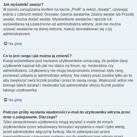
Jak wyświetlić awatar?
W panelu zarządzania kontem na karcie „Profil” w sekcji „Awatar”, używając
jednej z czterech metod: Gravatar, Galeria awatarów, Zdalny awatar lub Prześlij
awatar, można dodać awatar. Wyświetlanie awatarów i sposób ich
wyświetlania są uzależnione od administratora witryny. Jeśli nie można
używać awatarów na danej witrynie, należy skontaktować się z jej
administratorem.
Na górę
Co to jest ranga i jak można ją zmienić?
Rangi wyświetlane pod nazwami użytkowników oznaczają, ile postów dany
użytkownik napisał lub jaki ma status na forum, np. moderatora czy
administratora. Użytkownicy nie mogą bezpośrednio zmieniać stylu rang,
ponieważ ustawia je administrator witryny. Nie należy pisać postów tylko po to,
aby zwiększyć swój licznik postów i przez to swoją rangę. Większość witryn nie
toleruje takich działań i moderator lub administrator obniży licznik postów
takiego użytkownika.
Na górę
Podczas próby wysłania wiadomości e-mail do użytkownika witryna prosi
mnie o zalogowanie. Dlaczego?
Tylko zarejestrowani użytkownicy mogą wysyłać e-maile do innych
użytkowników przez wbudowany formularz wysyłania e-maili i tylko wtedy,
jeżeli administrator włączył tę funkcję. Ma to zabezpieczać przed
nieprawidłowym używaniem systemu poczty elektronicznej witryny przez