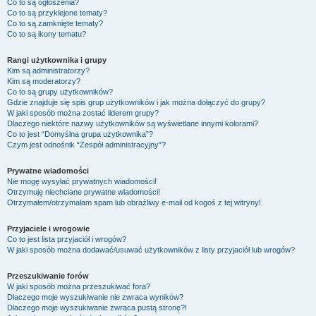
Co to są ogłoszenia?
Co to są przyklejone tematy?
Co to są zamknięte tematy?
Co to są ikony tematu?
Rangi użytkownika i grupy
Kim są administratorzy?
Kim są moderatorzy?
Co to są grupy użytkowników?
Gdzie znajduje się spis grup użytkowników i jak można dołączyć do grupy?
W jaki sposób można zostać liderem grupy?
Dlaczego niektóre nazwy użytkowników są wyświetlane innymi kolorami?
Co to jest “Domyślna grupa użytkownika”?
Czym jest odnośnik “Zespół administracyjny”?
Prywatne wiadomości
Nie mogę wysyłać prywatnych wiadomości!
Otrzymuję niechciane prywatne wiadomości!
Otrzymałem/otrzymałam spam lub obraźliwy e-mail od kogoś z tej witryny!
Przyjaciele i wrogowie
Co to jest lista przyjaciół i wrogów?
W jaki sposób można dodawać/usuwać użytkowników z listy przyjaciół lub wrogów?
Przeszukiwanie forów
W jaki sposób można przeszukiwać fora?
Dlaczego moje wyszukiwanie nie zwraca wyników?
Dlaczego moje wyszukiwanie zwraca pustą stronę?!