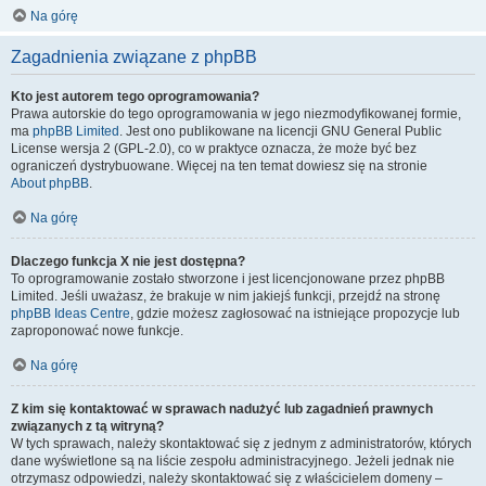
Na górę
Zagadnienia związane z phpBB
Kto jest autorem tego oprogramowania?
Prawa autorskie do tego oprogramowania w jego niezmodyfikowanej formie,
ma
phpBB Limited
. Jest ono publikowane na licencji GNU General Public
License wersja 2 (GPL-2.0), co w praktyce oznacza, że może być bez
ograniczeń dystrybuowane. Więcej na ten temat dowiesz się na stronie
About phpBB
.
Na górę
Dlaczego funkcja X nie jest dostępna?
To oprogramowanie zostało stworzone i jest licencjonowane przez phpBB
Limited. Jeśli uważasz, że brakuje w nim jakiejś funkcji, przejdź na stronę
phpBB Ideas Centre
, gdzie możesz zagłosować na istniejące propozycje lub
zaproponować nowe funkcje.
Na górę
Z kim się kontaktować w sprawach nadużyć lub zagadnień prawnych
związanych z tą witryną?
W tych sprawach, należy skontaktować się z jednym z administratorów, których
dane wyświetlone są na liście zespołu administracyjnego. Jeżeli jednak nie
otrzymasz odpowiedzi, należy skontaktować się z właścicielem domeny –