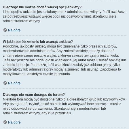
Dlaczego nie można dodać więcej opcji ankiety?
Limit opcji w ankiecie jest ustalany przez administratora witryny. Jeśli uważasz,
że potrzebujesz wstawić więcej opcji niż dozwolony limit, skontaktuj się z
administratorem witryny.
Na górę
W jaki sposób zmienić lub usunąć ankietę?
Podobnie, jak posty, ankiety mogą być zmieniane tylko przez ich autorów,
moderatorów lub administratorów. Aby zmienić ankietę, należy dokonać
zmiany pierwszego posta w wątku, z którym zawsze związana jest ankieta.
Jeśli nikt jeszcze nie oddał głosu w ankiecie, jej autor może usunąć ankietę lub
zmienić jej opcje. Jednakże, jeśli w ankiecie zostały już oddane głosy, tylko
moderatorzy lub administratorzy mogą ją zmienić, lub usunąć. Zapobiega to
modyfikowaniu ankiety w czasie jej trwania.
Na górę
Dlaczego nie mam dostępu do forum?
Niektóre fora mogą być dostępne tylko dla określonych grup lub użytkowników.
Aby przeglądać, czytać, pisać na nich lub wykonywać inne operacje, musisz
mieć odpowiednie uprawnienia. Skontaktuj się z moderatorem lub
administratorem witryny, aby ci je przydzielił.
Na górę