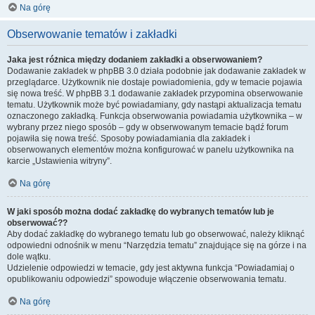
Na górę
Obserwowanie tematów i zakładki
Jaka jest różnica między dodaniem zakładki a obserwowaniem?
Dodawanie zakładek w phpBB 3.0 działa podobnie jak dodawanie zakładek w
przeglądarce. Użytkownik nie dostaje powiadomienia, gdy w temacie pojawia
się nowa treść. W phpBB 3.1 dodawanie zakładek przypomina obserwowanie
tematu. Użytkownik może być powiadamiany, gdy nastąpi aktualizacja tematu
oznaczonego zakładką. Funkcja obserwowania powiadamia użytkownika – w
wybrany przez niego sposób – gdy w obserwowanym temacie bądź forum
pojawiła się nowa treść. Sposoby powiadamiania dla zakładek i
obserwowanych elementów można konfigurować w panelu użytkownika na
karcie „Ustawienia witryny”.
Na górę
W jaki sposób można dodać zakładkę do wybranych tematów lub je
obserwować??
Aby dodać zakładkę do wybranego tematu lub go obserwować, należy kliknąć
odpowiedni odnośnik w menu “Narzędzia tematu” znajdujące się na górze i na
dole wątku.
Udzielenie odpowiedzi w temacie, gdy jest aktywna funkcja “Powiadamiaj o
opublikowaniu odpowiedzi” spowoduje włączenie obserwowania tematu.
Na górę