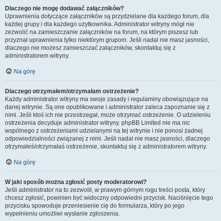
Dlaczego nie mogę dodawać załączników?
Uprawnienia dotyczące załączników są przydzielane dla każdego forum, dla
każdej grupy i dla każdego użytkownika. Administrator witryny mógł nie
zezwolić na zamieszczanie załączników na forum, na którym piszesz lub
przyznał uprawnienia tylko niektórym grupom. Jeśli nadal nie masz jasności,
dlaczego nie możesz zamieszczać załączników, skontaktuj się z
administratorem witryny.
Na górę
Dlaczego otrzymałem/otrzymałam ostrzeżenie?
Każdy administrator witryny ma swoje zasady i regulaminy obowiązujące na
danej witrynie. Są one opublikowane i administrator zaleca zapoznanie się z
nimi. Jeśli ktoś ich nie przestrzegał, może otrzymać ostrzeżenie. O udzieleniu
ostrzeżenia decyduje administrator witryny. phpBB Limited nie ma nic
wspólnego z ostrzeżeniami udzielanymi na tej witrynie i nie ponosi żadnej
odpowiedzialności związanej z nimi. Jeśli nadal nie masz jasności, dlaczego
otrzymałeś/otrzymałaś ostrzeżenie, skontaktuj się z administratorem witryny.
Na górę
W jaki sposób można zgłosić posty moderatorowi?
Jeśli administrator na to zezwolił, w prawym górnym rogu treści posta, który
chcesz zgłosić, powinien być widoczny odpowiedni przycisk. Naciśnięcie tego
przycisku spowoduje przeniesienie cię do formularza, który po jego
wypełnieniu umożliwi wysłanie zgłoszenia.