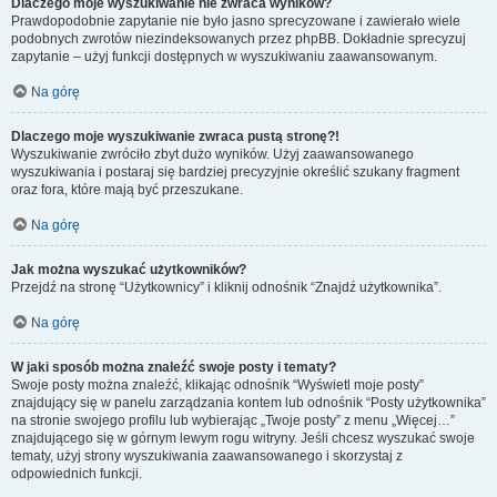
Dlaczego moje wyszukiwanie nie zwraca wyników?
Prawdopodobnie zapytanie nie było jasno sprecyzowane i zawierało wiele
podobnych zwrotów niezindeksowanych przez phpBB. Dokładnie sprecyzuj
zapytanie – użyj funkcji dostępnych w wyszukiwaniu zaawansowanym.
Na górę
Dlaczego moje wyszukiwanie zwraca pustą stronę?!
Wyszukiwanie zwróciło zbyt dużo wyników. Użyj zaawansowanego
wyszukiwania i postaraj się bardziej precyzyjnie określić szukany fragment
oraz fora, które mają być przeszukane.
Na górę
Jak można wyszukać użytkowników?
Przejdź na stronę “Użytkownicy” i kliknij odnośnik “Znajdź użytkownika”.
Na górę
W jaki sposób można znaleźć swoje posty i tematy?
Swoje posty można znaleźć, klikając odnośnik “Wyświetl moje posty”
znajdujący się w panelu zarządzania kontem lub odnośnik “Posty użytkownika”
na stronie swojego profilu lub wybierając „Twoje posty” z menu „Więcej…”
znajdującego się w górnym lewym rogu witryny. Jeśli chcesz wyszukać swoje
tematy, użyj strony wyszukiwania zaawansowanego i skorzystaj z
odpowiednich funkcji.