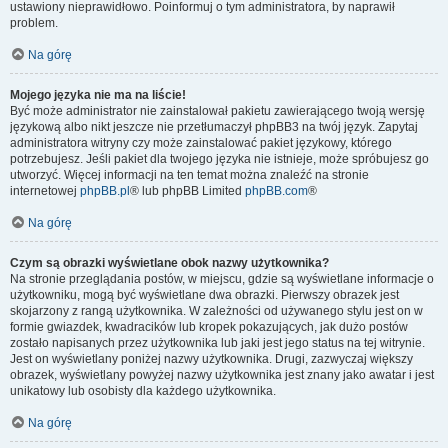
ustawiony nieprawidłowo. Poinformuj o tym administratora, by naprawił
problem.
Na górę
Mojego języka nie ma na liście!
Być może administrator nie zainstalował pakietu zawierającego twoją wersję
językową albo nikt jeszcze nie przetłumaczył phpBB3 na twój język. Zapytaj
administratora witryny czy może zainstalować pakiet językowy, którego
potrzebujesz. Jeśli pakiet dla twojego języka nie istnieje, może spróbujesz go
utworzyć. Więcej informacji na ten temat można znaleźć na stronie
internetowej
phpBB.pl
® lub phpBB Limited
phpBB.com
®
Na górę
Czym są obrazki wyświetlane obok nazwy użytkownika?
Na stronie przeglądania postów, w miejscu, gdzie są wyświetlane informacje o
użytkowniku, mogą być wyświetlane dwa obrazki. Pierwszy obrazek jest
skojarzony z rangą użytkownika. W zależności od używanego stylu jest on w
formie gwiazdek, kwadracików lub kropek pokazujących, jak dużo postów
zostało napisanych przez użytkownika lub jaki jest jego status na tej witrynie.
Jest on wyświetlany poniżej nazwy użytkownika. Drugi, zazwyczaj większy
obrazek, wyświetlany powyżej nazwy użytkownika jest znany jako awatar i jest
unikatowy lub osobisty dla każdego użytkownika.
Na górę