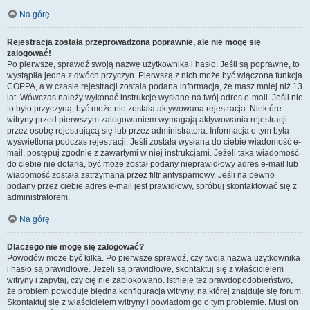
Na górę
Rejestracja została przeprowadzona poprawnie, ale nie mogę się
zalogować!
Po pierwsze, sprawdź swoją nazwę użytkownika i hasło. Jeśli są poprawne, to
wystąpiła jedna z dwóch przyczyn. Pierwszą z nich może być włączona funkcja
COPPA, a w czasie rejestracji została podana informacja, że masz mniej niż 13
lat. Wówczas należy wykonać instrukcje wysłane na twój adres e-mail. Jeśli nie
to było przyczyną, być może nie została aktywowana rejestracja. Niektóre
witryny przed pierwszym zalogowaniem wymagają aktywowania rejestracji
przez osobę rejestrującą się lub przez administratora. Informacja o tym była
wyświetlona podczas rejestracji. Jeśli została wysłana do ciebie wiadomość e-
mail, postępuj zgodnie z zawartymi w niej instrukcjami. Jeżeli taka wiadomość
do ciebie nie dotarła, być może został podany nieprawidłowy adres e-mail lub
wiadomość została zatrzymana przez filtr antyspamowy. Jeśli na pewno
podany przez ciebie adres e-mail jest prawidłowy, spróbuj skontaktować się z
administratorem.
Na górę
Dlaczego nie mogę się zalogować?
Powodów może być kilka. Po pierwsze sprawdź, czy twoja nazwa użytkownika
i hasło są prawidłowe. Jeżeli są prawidłowe, skontaktuj się z właścicielem
witryny i zapytaj, czy cię nie zablokowano. Istnieje też prawdopodobieństwo,
że problem powoduje błędna konfiguracja witryny, na której znajduje się forum.
Skontaktuj się z właścicielem witryny i powiadom go o tym problemie. Musi on