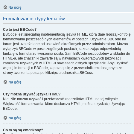
Na górę
Formatowanie i typy tematów
Co to jest BBCode?
BBCode jest specjalną implementacją języka HTML, która daje lepszą kontrolę
formatowania poszczególnych elementów w postach. Używanie BBCode na
forum jest uzależnione od ustawień określanych przez administratora. Można
wyłączyć BBCode w poszczególnych postach, zaznaczając odpowiednią
funkcję w formularzu tworzenia posta. Sam BBCode jest podobny w składni do
HTML-a, ale znaczniki zawarte są w nawiasach kwadratowych [przykład]
zamiast w używanych w HTML-u nawiasach ostrych <przykład>. Aby uzyskać
więcej informacji o BBCode, zapoznaj się z przewodnikiem dostępnym ze
strony tworzenia posta po kliknięciu odnośnika
BBCode
.
Na górę
Czy można używać języka HTML?
Nie. Nie można używać i przetwarzać znaczników HTML na tej witrynie.
Większość formatowania, które dostarcza HTML, można uzyskać, używając
BBCode.
Na górę
Co to są są emotikony?