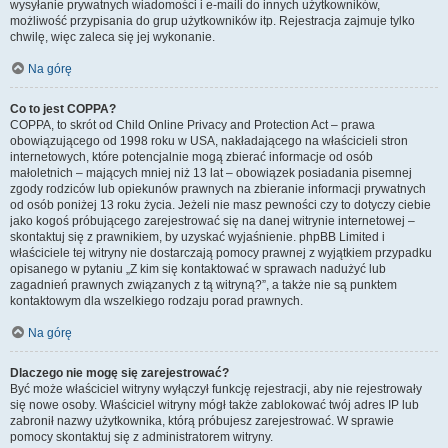
wysyłanie prywatnych wiadomości i e-maili do innych użytkowników,
możliwość przypisania do grup użytkowników itp. Rejestracja zajmuje tylko
chwilę, więc zaleca się jej wykonanie.
Na górę
Co to jest COPPA?
COPPA, to skrót od Child Online Privacy and Protection Act – prawa
obowiązującego od 1998 roku w USA, nakładającego na właścicieli stron
internetowych, które potencjalnie mogą zbierać informacje od osób
małoletnich – mających mniej niż 13 lat – obowiązek posiadania pisemnej
zgody rodziców lub opiekunów prawnych na zbieranie informacji prywatnych
od osób poniżej 13 roku życia. Jeżeli nie masz pewności czy to dotyczy ciebie
jako kogoś próbującego zarejestrować się na danej witrynie internetowej –
skontaktuj się z prawnikiem, by uzyskać wyjaśnienie. phpBB Limited i
właściciele tej witryny nie dostarczają pomocy prawnej z wyjątkiem przypadku
opisanego w pytaniu „Z kim się kontaktować w sprawach nadużyć lub
zagadnień prawnych związanych z tą witryną?”, a także nie są punktem
kontaktowym dla wszelkiego rodzaju porad prawnych.
Na górę
Dlaczego nie mogę się zarejestrować?
Być może właściciel witryny wyłączył funkcję rejestracji, aby nie rejestrowały
się nowe osoby. Właściciel witryny mógł także zablokować twój adres IP lub
zabronił nazwy użytkownika, którą próbujesz zarejestrować. W sprawie
pomocy skontaktuj się z administratorem witryny.