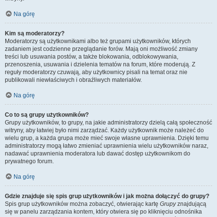
Na górę
Kim są moderatorzy?
Moderatorzy są użytkownikami albo też grupami użytkowników, których
zadaniem jest codzienne przeglądanie forów. Mają oni możliwość zmiany
treści lub usuwania postów, a także blokowania, odblokowywania,
przenoszenia, usuwania i dzielenia tematów na forum, które moderują. Z
reguły moderatorzy czuwają, aby użytkownicy pisali na temat oraz nie
publikowali niewłaściwych i obraźliwych materiałów.
Na górę
Co to są grupy użytkowników?
Grupy użytkowników, to grupy, na jakie administratorzy dzielą całą społeczność
witryny, aby łatwiej było nimi zarządzać. Każdy użytkownik może należeć do
wielu grup, a każda grupa może mieć swoje własne uprawnienia. Dzięki temu
administratorzy mogą łatwo zmieniać uprawnienia wielu użytkowników naraz,
nadawać uprawnienia moderatora lub dawać dostęp użytkownikom do
prywatnego forum.
Na górę
Gdzie znajduje się spis grup użytkowników i jak można dołączyć do grupy?
Spis grup użytkowników można zobaczyć, otwierając kartę
Grupy
znajdującą
się w panelu zarządzania kontem, który otwiera się po kliknięciu odnośnika