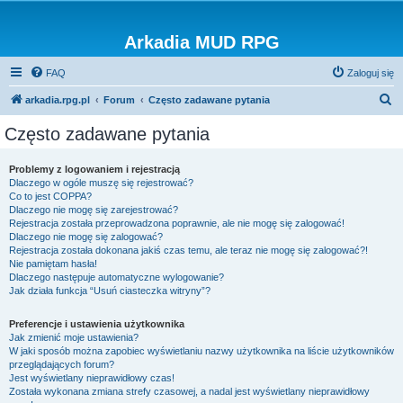
Arkadia MUD RPG
FAQ
Zaloguj się
S
arkadia.rpg.pl
Forum
Często zadawane pytania
z
Często zadawane pytania
u
k
Problemy z logowaniem i rejestracją
Dlaczego w ogóle muszę się rejestrować?
a
Co to jest COPPA?
j
Dlaczego nie mogę się zarejestrować?
Rejestracja została przeprowadzona poprawnie, ale nie mogę się zalogować!
Dlaczego nie mogę się zalogować?
Rejestracja została dokonana jakiś czas temu, ale teraz nie mogę się zalogować?!
Nie pamiętam hasła!
Dlaczego następuje automatyczne wylogowanie?
Jak działa funkcja “Usuń ciasteczka witryny”?
Preferencje i ustawienia użytkownika
Jak zmienić moje ustawienia?
W jaki sposób można zapobiec wyświetlaniu nazwy użytkownika na liście użytkowników
przeglądających forum?
Jest wyświetlany nieprawidłowy czas!
Została wykonana zmiana strefy czasowej, a nadal jest wyświetlany nieprawidłowy