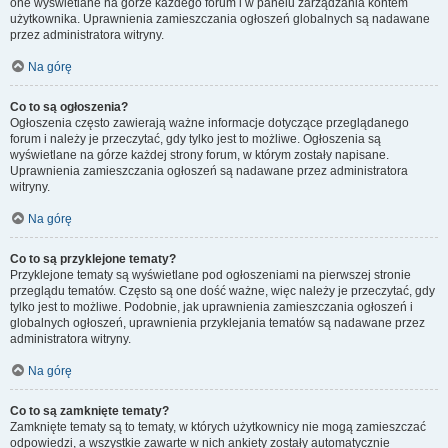
one wyświetlane na górze każdego forum i w panelu zarządzania kontem
użytkownika. Uprawnienia zamieszczania ogłoszeń globalnych są nadawane
przez administratora witryny.
Na górę
Co to są ogłoszenia?
Ogłoszenia często zawierają ważne informacje dotyczące przeglądanego
forum i należy je przeczytać, gdy tylko jest to możliwe. Ogłoszenia są
wyświetlane na górze każdej strony forum, w którym zostały napisane.
Uprawnienia zamieszczania ogłoszeń są nadawane przez administratora
witryny.
Na górę
Co to są przyklejone tematy?
Przyklejone tematy są wyświetlane pod ogłoszeniami na pierwszej stronie
przeglądu tematów. Często są one dość ważne, więc należy je przeczytać, gdy
tylko jest to możliwe. Podobnie, jak uprawnienia zamieszczania ogłoszeń i
globalnych ogłoszeń, uprawnienia przyklejania tematów są nadawane przez
administratora witryny.
Na górę
Co to są zamknięte tematy?
Zamknięte tematy są to tematy, w których użytkownicy nie mogą zamieszczać
odpowiedzi, a wszystkie zawarte w nich ankiety zostały automatycznie