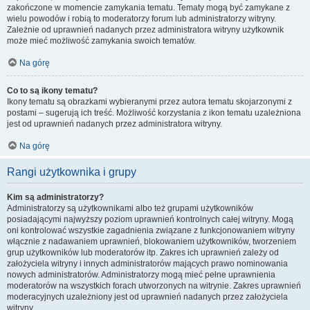
zakończone w momencie zamykania tematu. Tematy mogą być zamykane z
wielu powodów i robią to moderatorzy forum lub administratorzy witryny.
Zależnie od uprawnień nadanych przez administratora witryny użytkownik
może mieć możliwość zamykania swoich tematów.
Na górę
Co to są ikony tematu?
Ikony tematu są obrazkami wybieranymi przez autora tematu skojarzonymi z
postami – sugerują ich treść. Możliwość korzystania z ikon tematu uzależniona
jest od uprawnień nadanych przez administratora witryny.
Na górę
Rangi użytkownika i grupy
Kim są administratorzy?
Administratorzy są użytkownikami albo też grupami użytkowników
posiadającymi najwyższy poziom uprawnień kontrolnych całej witryny. Mogą
oni kontrolować wszystkie zagadnienia związane z funkcjonowaniem witryny
włącznie z nadawaniem uprawnień, blokowaniem użytkowników, tworzeniem
grup użytkowników lub moderatorów itp. Zakres ich uprawnień zależy od
założyciela witryny i innych administratorów mających prawo nominowania
nowych administratorów. Administratorzy mogą mieć pełne uprawnienia
moderatorów na wszystkich forach utworzonych na witrynie. Zakres uprawnień
moderacyjnych uzależniony jest od uprawnień nadanych przez założyciela
witryny.