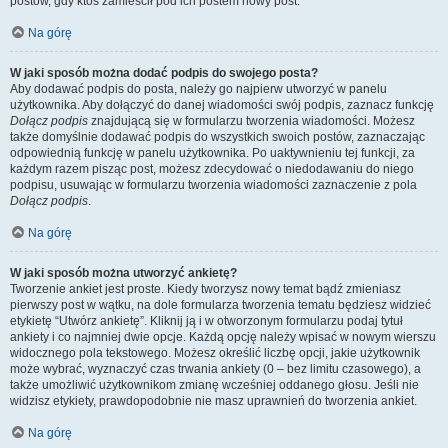
postów, gdy ktoś zamieścił pod ich postem nowy post.
Na górę
W jaki sposób można dodać podpis do swojego posta?
Aby dodawać podpis do posta, należy go najpierw utworzyć w panelu
użytkownika. Aby dołączyć do danej wiadomości swój podpis, zaznacz funkcję
Dołącz podpis
znajdującą się w formularzu tworzenia wiadomości. Możesz
także domyślnie dodawać podpis do wszystkich swoich postów, zaznaczając
odpowiednią funkcję w panelu użytkownika. Po uaktywnieniu tej funkcji, za
każdym razem pisząc post, możesz zdecydować o niedodawaniu do niego
podpisu, usuwając w formularzu tworzenia wiadomości zaznaczenie z pola
Dołącz podpis
.
Na górę
W jaki sposób można utworzyć ankietę?
Tworzenie ankiet jest proste. Kiedy tworzysz nowy temat bądź zmieniasz
pierwszy post w wątku, na dole formularza tworzenia tematu będziesz widzieć
etykietę “Utwórz ankietę”. Kliknij ją i w otworzonym formularzu podaj tytuł
ankiety i co najmniej dwie opcje. Każdą opcję należy wpisać w nowym wierszu
widocznego pola tekstowego. Możesz określić liczbę opcji, jakie użytkownik
może wybrać, wyznaczyć czas trwania ankiety (0 – bez limitu czasowego), a
także umożliwić użytkownikom zmianę wcześniej oddanego głosu. Jeśli nie
widzisz etykiety, prawdopodobnie nie masz uprawnień do tworzenia ankiet.
Na górę