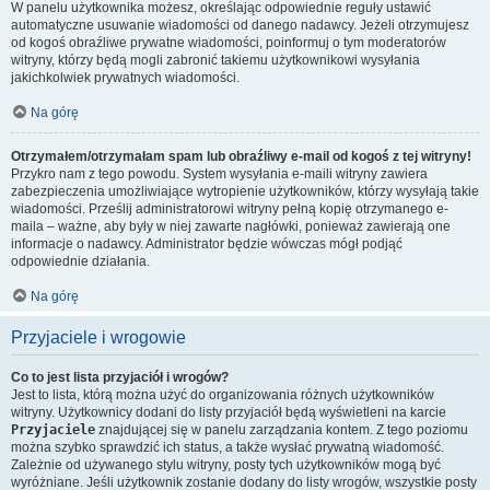
W panelu użytkownika możesz, określając odpowiednie reguły ustawić
automatyczne usuwanie wiadomości od danego nadawcy. Jeżeli otrzymujesz
od kogoś obraźliwe prywatne wiadomości, poinformuj o tym moderatorów
witryny, którzy będą mogli zabronić takiemu użytkownikowi wysyłania
jakichkolwiek prywatnych wiadomości.
Na górę
Otrzymałem/otrzymałam spam lub obraźliwy e-mail od kogoś z tej witryny!
Przykro nam z tego powodu. System wysyłania e-maili witryny zawiera
zabezpieczenia umożliwiające wytropienie użytkowników, którzy wysyłają takie
wiadomości. Prześlij administratorowi witryny pełną kopię otrzymanego e-
maila – ważne, aby były w niej zawarte nagłówki, ponieważ zawierają one
informacje o nadawcy. Administrator będzie wówczas mógł podjąć
odpowiednie działania.
Na górę
Przyjaciele i wrogowie
Co to jest lista przyjaciół i wrogów?
Jest to lista, którą można użyć do organizowania różnych użytkowników
witryny. Użytkownicy dodani do listy przyjaciół będą wyświetleni na karcie
Przyjaciele
znajdującej się w panelu zarządzania kontem. Z tego poziomu
można szybko sprawdzić ich status, a także wysłać prywatną wiadomość.
Zależnie od używanego stylu witryny, posty tych użytkowników mogą być
wyróżniane. Jeśli użytkownik zostanie dodany do listy wrogów, wszystkie posty