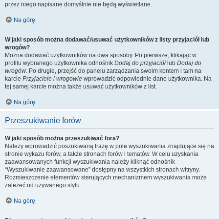
przez niego napisane domyślnie nie będą wyświetlane.
Na górę
W jaki sposób można dodawać/usuwać użytkowników z listy przyjaciół lub
wrogów?
Można dodawać użytkowników na dwa sposoby. Po pierwsze, klikając w
profilu wybranego użytkownika odnośnik
Dodaj do przyjaciół
lub
Dodaj do
wrogów
. Po drugie, przejść do panelu zarządzania swoim kontem i tam na
karcie
Przyjaciele i wrogowie
wprowadzić odpowiednie dane użytkownika. Na
tej samej karcie można także usuwać użytkowników z list.
Na górę
Przeszukiwanie forów
W jaki sposób można przeszukiwać fora?
Należy wprowadzić poszukiwaną frazę w pole wyszukiwania znajdujące się na
stronie wykazu forów, a także stronach forów i tematów. W celu uzyskania
zaawansowanych funkcji wyszukiwania należy kliknąć odnośnik
“Wyszukiwanie zaawansowane” dostępny na wszystkich stronach witryny.
Rozmieszczenie elementów sterujących mechanizmem wyszukiwania może
zależeć od używanego stylu.
Na górę