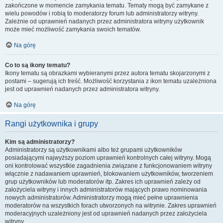
zakończone w momencie zamykania tematu. Tematy mogą być zamykane z
wielu powodów i robią to moderatorzy forum lub administratorzy witryny.
Zależnie od uprawnień nadanych przez administratora witryny użytkownik
może mieć możliwość zamykania swoich tematów.
Na górę
Co to są ikony tematu?
Ikony tematu są obrazkami wybieranymi przez autora tematu skojarzonymi z
postami – sugerują ich treść. Możliwość korzystania z ikon tematu uzależniona
jest od uprawnień nadanych przez administratora witryny.
Na górę
Rangi użytkownika i grupy
Kim są administratorzy?
Administratorzy są użytkownikami albo też grupami użytkowników
posiadającymi najwyższy poziom uprawnień kontrolnych całej witryny. Mogą
oni kontrolować wszystkie zagadnienia związane z funkcjonowaniem witryny
włącznie z nadawaniem uprawnień, blokowaniem użytkowników, tworzeniem
grup użytkowników lub moderatorów itp. Zakres ich uprawnień zależy od
założyciela witryny i innych administratorów mających prawo nominowania
nowych administratorów. Administratorzy mogą mieć pełne uprawnienia
moderatorów na wszystkich forach utworzonych na witrynie. Zakres uprawnień
moderacyjnych uzależniony jest od uprawnień nadanych przez założyciela
witryny.