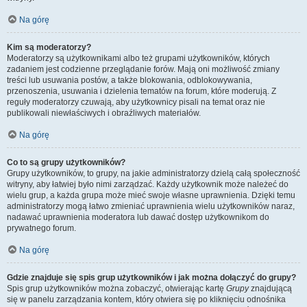
Na górę
Kim są moderatorzy?
Moderatorzy są użytkownikami albo też grupami użytkowników, których
zadaniem jest codzienne przeglądanie forów. Mają oni możliwość zmiany
treści lub usuwania postów, a także blokowania, odblokowywania,
przenoszenia, usuwania i dzielenia tematów na forum, które moderują. Z
reguły moderatorzy czuwają, aby użytkownicy pisali na temat oraz nie
publikowali niewłaściwych i obraźliwych materiałów.
Na górę
Co to są grupy użytkowników?
Grupy użytkowników, to grupy, na jakie administratorzy dzielą całą społeczność
witryny, aby łatwiej było nimi zarządzać. Każdy użytkownik może należeć do
wielu grup, a każda grupa może mieć swoje własne uprawnienia. Dzięki temu
administratorzy mogą łatwo zmieniać uprawnienia wielu użytkowników naraz,
nadawać uprawnienia moderatora lub dawać dostęp użytkownikom do
prywatnego forum.
Na górę
Gdzie znajduje się spis grup użytkowników i jak można dołączyć do grupy?
Spis grup użytkowników można zobaczyć, otwierając kartę
Grupy
znajdującą
się w panelu zarządzania kontem, który otwiera się po kliknięciu odnośnika