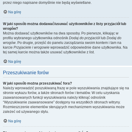
przez niego napisane domyślnie nie będą wyświetlane.
Na górę
W jaki sposób można dodawać/usuwać użytkowników z listy przyjaciół lub
wrogów?
Można dodawać użytkowników na dwa sposoby. Po pierwsze, klikając w
profilu wybranego użytkownika odnośnik
Dodaj do przyjaciół
lub
Dodaj do
wrogów
. Po drugie, przejść do panelu zarządzania swoim kontem i tam na
karcie
Przyjaciele i wrogowie
wprowadzić odpowiednie dane użytkownika. Na
tej samej karcie można także usuwać użytkowników z list.
Na górę
Przeszukiwanie forów
W jaki sposób można przeszukiwać fora?
Należy wprowadzić poszukiwaną frazę w pole wyszukiwania znajdujące się na
stronie wykazu forów, a także stronach forów i tematów. W celu uzyskania
zaawansowanych funkcji wyszukiwania należy kliknąć odnośnik
“Wyszukiwanie zaawansowane” dostępny na wszystkich stronach witryny.
Rozmieszczenie elementów sterujących mechanizmem wyszukiwania może
zależeć od używanego stylu.
Na górę