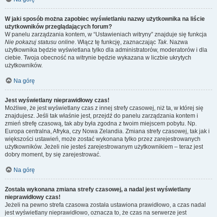
W jaki sposób można zapobiec wyświetlaniu nazwy użytkownika na liście
użytkowników przeglądających forum?
W panelu zarządzania kontem, w “Ustawieniach witryny” znajduje się funkcja
Nie pokazuj statusu online
. Włącz tę funkcję, zaznaczając
Tak
. Nazwa
użytkownika będzie wyświetlana tylko dla administratorów, moderatorów i dla
ciebie. Twoja obecność na witrynie będzie wykazana w liczbie ukrytych
użytkowników.
Na górę
Jest wyświetlany nieprawidłowy czas!
Możliwe, że jest wyświetlany czas z innej strefy czasowej, niż ta, w której się
znajdujesz. Jeśli tak właśnie jest, przejdź do panelu zarządzania kontem i
zmień strefę czasową, tak aby była zgodna z twoim miejscem pobytu. Np.
Europa centralna, Afryka, czy Nowa Zelandia. Zmiana strefy czasowej, tak jak i
większości ustawień, może zostać wykonana tylko przez zarejestrowanych
użytkowników. Jeżeli nie jesteś zarejestrowanym użytkownikiem – teraz jest
dobry moment, by się zarejestrować.
Na górę
Została wykonana zmiana strefy czasowej, a nadal jest wyświetlany
nieprawidłowy czas!
Jeżeli na pewno strefa czasowa została ustawiona prawidłowo, a czas nadal
jest wyświetlany nieprawidłowo, oznacza to, że czas na serwerze jest