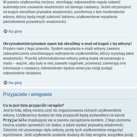
W panelu użytkownika możesz, określając odpowiednie reguły ustawić
automatyczne usuwanie wiadomości od danego nadawcy. Jeżeli otrzymujesz
od kogoś obraźliwe prywatne wiadomości, poinformuj o tym moderatorów
witryny, którzy będą mogli zabronić takiemu użytkownikowi wysyłania
jakichkolwiek prywatnych wiadomości.
Na górę
Otrzymałem/otrzymałam spam lub obraźliwy e-mail od kogoś z tej witryny!
Przykro nam z tego powodu. System wysyłania e-maili witryny zawiera
zabezpieczenia umożliwiające wytropienie użytkowników, którzy wysyłają takie
wiadomości. Prześlij administratorowi witryny pełną kopię otrzymanego e-
maila – ważne, aby były w niej zawarte nagłówki, ponieważ zawierają one
informacje o nadawcy. Administrator będzie wówczas mógł podjąć
odpowiednie działania.
Na górę
Przyjaciele i wrogowie
Co to jest lista przyjaciół i wrogów?
Jest to lista, którą można użyć do organizowania różnych użytkowników
witryny. Użytkownicy dodani do listy przyjaciół będą wyświetleni na karcie
Przyjaciele
znajdującej się w panelu zarządzania kontem. Z tego poziomu
można szybko sprawdzić ich status, a także wysłać prywatną wiadomość.
Zależnie od używanego stylu witryny, posty tych użytkowników mogą być
wyróżniane. Jeśli użytkownik zostanie dodany do listy wrogów, wszystkie posty