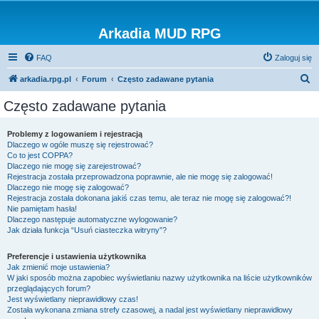
Arkadia MUD RPG
FAQ
Zaloguj się
S
arkadia.rpg.pl
Forum
Często zadawane pytania
z
Często zadawane pytania
u
k
Problemy z logowaniem i rejestracją
Dlaczego w ogóle muszę się rejestrować?
a
Co to jest COPPA?
j
Dlaczego nie mogę się zarejestrować?
Rejestracja została przeprowadzona poprawnie, ale nie mogę się zalogować!
Dlaczego nie mogę się zalogować?
Rejestracja została dokonana jakiś czas temu, ale teraz nie mogę się zalogować?!
Nie pamiętam hasła!
Dlaczego następuje automatyczne wylogowanie?
Jak działa funkcja “Usuń ciasteczka witryny”?
Preferencje i ustawienia użytkownika
Jak zmienić moje ustawienia?
W jaki sposób można zapobiec wyświetlaniu nazwy użytkownika na liście użytkowników
przeglądających forum?
Jest wyświetlany nieprawidłowy czas!
Została wykonana zmiana strefy czasowej, a nadal jest wyświetlany nieprawidłowy