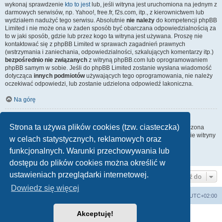
wykonaj sprawdzenie
kto to jest
lub, jeśli witryna jest uruchomiona na jednym z
darmowych serwisów, np. Yahoo!, free.fr, f2s.com, itp., z kierownictwem lub
wydziałem nadużyć tego serwisu. Absolutnie
nie należy
do kompetencji phpBB
Limited i nie może ona w żaden sposób być obarczana odpowiedzialnością za
to w jaki sposób, gdzie lub przez kogo ta witryna jest używana. Proszę nie
kontaktować się z phpBB Limited w sprawach zagadnień prawnych
(wstrzymania i zaniechania, odpowiedzialności, szkalujących komentarzy itp.)
bezpośrednio nie związanych
z witryną phpBB.com lub oprogramowaniem
phpBB samym w sobie. Jeśli do phpBB Limited zostanie wysłana wiadomość
dotycząca
innych podmiotów
używających tego oprogramowania, nie należy
oczekiwać odpowiedzi, lub zostanie udzielona odpowiedź lakoniczna.
Na górę
Jak nawiązać kontakt z administratorem witryny?
Strona ta używa plików cookies (tzw. ciasteczka)
Wszyscy użytkownicy witryny mogą używać – jeśli funkcja ta jest włączona
przez administratora witryny – formularza „Kontakt z nami”. Członkowie witryny
w celach statystycznych, reklamowych oraz
mogą także używać odnośnika „Zespół administracyjny”.
funkcjonalnych. Warunki przechowywania lub
Na górę
dostępu do plików cookies można określić w
ustawieniach przeglądarki internetowej.
Przejdź do
Dowiedz się więcej
arkadia.rpg.pl
Forum
Strefa czasowa
UTC+02:00
Akceptuję!
Technologię dostarcza
phpBB
® Forum Software © phpBB Limited