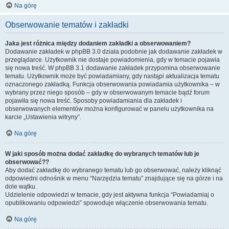
Na górę
Obserwowanie tematów i zakładki
Jaka jest różnica między dodaniem zakładki a obserwowaniem?
Dodawanie zakładek w phpBB 3.0 działa podobnie jak dodawanie zakładek w
przeglądarce. Użytkownik nie dostaje powiadomienia, gdy w temacie pojawia
się nowa treść. W phpBB 3.1 dodawanie zakładek przypomina obserwowanie
tematu. Użytkownik może być powiadamiany, gdy nastąpi aktualizacja tematu
oznaczonego zakładką. Funkcja obserwowania powiadamia użytkownika – w
wybrany przez niego sposób – gdy w obserwowanym temacie bądź forum
pojawiła się nowa treść. Sposoby powiadamiania dla zakładek i
obserwowanych elementów można konfigurować w panelu użytkownika na
karcie „Ustawienia witryny”.
Na górę
W jaki sposób można dodać zakładkę do wybranych tematów lub je
obserwować??
Aby dodać zakładkę do wybranego tematu lub go obserwować, należy kliknąć
odpowiedni odnośnik w menu “Narzędzia tematu” znajdujące się na górze i na
dole wątku.
Udzielenie odpowiedzi w temacie, gdy jest aktywna funkcja “Powiadamiaj o
opublikowaniu odpowiedzi” spowoduje włączenie obserwowania tematu.
Na górę