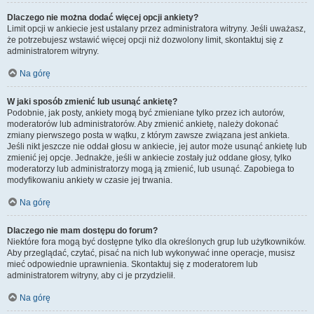
Dlaczego nie można dodać więcej opcji ankiety?
Limit opcji w ankiecie jest ustalany przez administratora witryny. Jeśli uważasz,
że potrzebujesz wstawić więcej opcji niż dozwolony limit, skontaktuj się z
administratorem witryny.
Na górę
W jaki sposób zmienić lub usunąć ankietę?
Podobnie, jak posty, ankiety mogą być zmieniane tylko przez ich autorów,
moderatorów lub administratorów. Aby zmienić ankietę, należy dokonać
zmiany pierwszego posta w wątku, z którym zawsze związana jest ankieta.
Jeśli nikt jeszcze nie oddał głosu w ankiecie, jej autor może usunąć ankietę lub
zmienić jej opcje. Jednakże, jeśli w ankiecie zostały już oddane głosy, tylko
moderatorzy lub administratorzy mogą ją zmienić, lub usunąć. Zapobiega to
modyfikowaniu ankiety w czasie jej trwania.
Na górę
Dlaczego nie mam dostępu do forum?
Niektóre fora mogą być dostępne tylko dla określonych grup lub użytkowników.
Aby przeglądać, czytać, pisać na nich lub wykonywać inne operacje, musisz
mieć odpowiednie uprawnienia. Skontaktuj się z moderatorem lub
administratorem witryny, aby ci je przydzielił.
Na górę