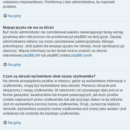
ustawiony nieprawidłowo. Poinformuj o tym administratora, by naprawił
problem.
Na górę
Mojego języka nie ma na liście!
Być może administrator nie zainstalował pakietu zawierającego twoją wersję
językową albo nikt jeszcze nie przetłumaczył phpBB3 na twój język. Zapytaj
administratora witryny czy może zainstalować pakiet językowy, którego
potrzebujesz. Jeśli pakiet dla twojego języka nie istnieje, może spróbujesz go
utworzyć. Więcej informacji na ten temat można znaleźć na stronie
internetowej
phpBB.pl
® lub phpBB Limited
phpBB.com
®
Na górę
Czym są obrazki wyświetlane obok nazwy użytkownika?
Na stronie przeglądania postów, w miejscu, gdzie są wyświetlane informacje o
użytkowniku, mogą być wyświetlane dwa obrazki. Pierwszy obrazek jest
skojarzony z rangą użytkownika. W zależności od używanego stylu jest on w
formie gwiazdek, kwadracików lub kropek pokazujących, jak dużo postów
zostało napisanych przez użytkownika lub jaki jest jego status na tej witrynie.
Jest on wyświetlany poniżej nazwy użytkownika. Drugi, zazwyczaj większy
obrazek, wyświetlany powyżej nazwy użytkownika jest znany jako awatar i jest
unikatowy lub osobisty dla każdego użytkownika.
Na górę