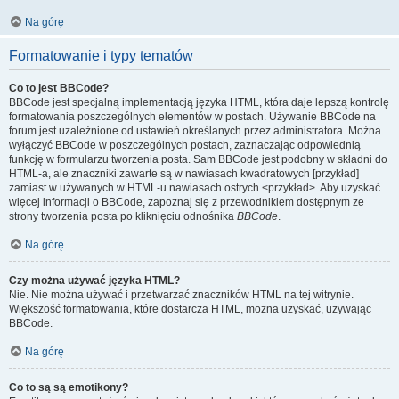
Na górę
Formatowanie i typy tematów
Co to jest BBCode?
BBCode jest specjalną implementacją języka HTML, która daje lepszą kontrolę
formatowania poszczególnych elementów w postach. Używanie BBCode na
forum jest uzależnione od ustawień określanych przez administratora. Można
wyłączyć BBCode w poszczególnych postach, zaznaczając odpowiednią
funkcję w formularzu tworzenia posta. Sam BBCode jest podobny w składni do
HTML-a, ale znaczniki zawarte są w nawiasach kwadratowych [przykład]
zamiast w używanych w HTML-u nawiasach ostrych <przykład>. Aby uzyskać
więcej informacji o BBCode, zapoznaj się z przewodnikiem dostępnym ze
strony tworzenia posta po kliknięciu odnośnika
BBCode
.
Na górę
Czy można używać języka HTML?
Nie. Nie można używać i przetwarzać znaczników HTML na tej witrynie.
Większość formatowania, które dostarcza HTML, można uzyskać, używając
BBCode.
Na górę
Co to są są emotikony?