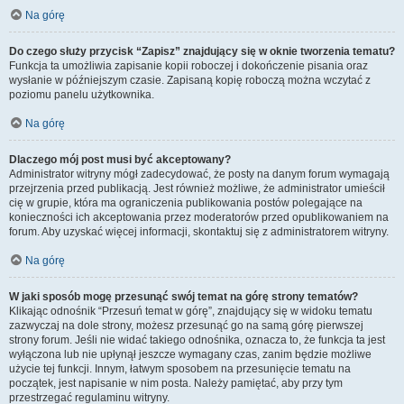
Na górę
Do czego służy przycisk “Zapisz” znajdujący się w oknie tworzenia tematu?
Funkcja ta umożliwia zapisanie kopii roboczej i dokończenie pisania oraz
wysłanie w późniejszym czasie. Zapisaną kopię roboczą można wczytać z
poziomu panelu użytkownika.
Na górę
Dlaczego mój post musi być akceptowany?
Administrator witryny mógł zadecydować, że posty na danym forum wymagają
przejrzenia przed publikacją. Jest również możliwe, że administrator umieścił
cię w grupie, która ma ograniczenia publikowania postów polegające na
konieczności ich akceptowania przez moderatorów przed opublikowaniem na
forum. Aby uzyskać więcej informacji, skontaktuj się z administratorem witryny.
Na górę
W jaki sposób mogę przesunąć swój temat na górę strony tematów?
Klikając odnośnik “Przesuń temat w górę”, znajdujący się w widoku tematu
zazwyczaj na dole strony, możesz przesunąć go na samą górę pierwszej
strony forum. Jeśli nie widać takiego odnośnika, oznacza to, że funkcja ta jest
wyłączona lub nie upłynął jeszcze wymagany czas, zanim będzie możliwe
użycie tej funkcji. Innym, łatwym sposobem na przesunięcie tematu na
początek, jest napisanie w nim posta. Należy pamiętać, aby przy tym
przestrzegać regulaminu witryny.