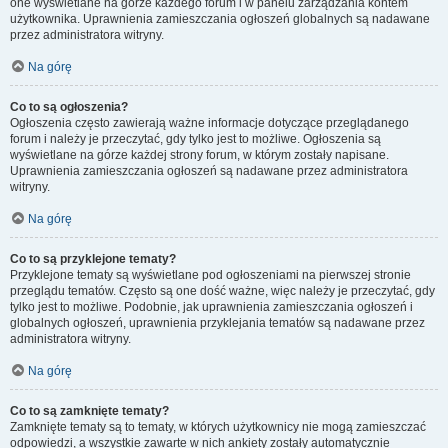
one wyświetlane na górze każdego forum i w panelu zarządzania kontem
użytkownika. Uprawnienia zamieszczania ogłoszeń globalnych są nadawane
przez administratora witryny.
Na górę
Co to są ogłoszenia?
Ogłoszenia często zawierają ważne informacje dotyczące przeglądanego
forum i należy je przeczytać, gdy tylko jest to możliwe. Ogłoszenia są
wyświetlane na górze każdej strony forum, w którym zostały napisane.
Uprawnienia zamieszczania ogłoszeń są nadawane przez administratora
witryny.
Na górę
Co to są przyklejone tematy?
Przyklejone tematy są wyświetlane pod ogłoszeniami na pierwszej stronie
przeglądu tematów. Często są one dość ważne, więc należy je przeczytać, gdy
tylko jest to możliwe. Podobnie, jak uprawnienia zamieszczania ogłoszeń i
globalnych ogłoszeń, uprawnienia przyklejania tematów są nadawane przez
administratora witryny.
Na górę
Co to są zamknięte tematy?
Zamknięte tematy są to tematy, w których użytkownicy nie mogą zamieszczać
odpowiedzi, a wszystkie zawarte w nich ankiety zostały automatycznie