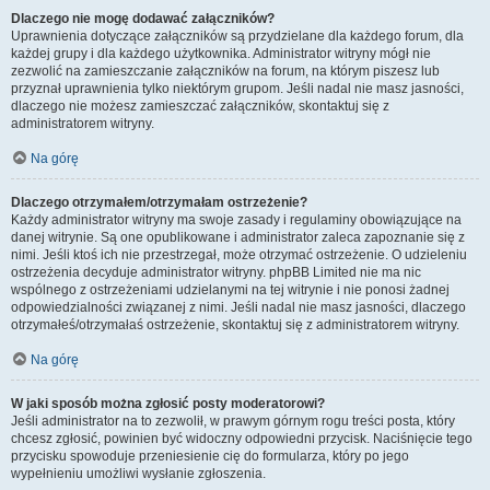
Dlaczego nie mogę dodawać załączników?
Uprawnienia dotyczące załączników są przydzielane dla każdego forum, dla
każdej grupy i dla każdego użytkownika. Administrator witryny mógł nie
zezwolić na zamieszczanie załączników na forum, na którym piszesz lub
przyznał uprawnienia tylko niektórym grupom. Jeśli nadal nie masz jasności,
dlaczego nie możesz zamieszczać załączników, skontaktuj się z
administratorem witryny.
Na górę
Dlaczego otrzymałem/otrzymałam ostrzeżenie?
Każdy administrator witryny ma swoje zasady i regulaminy obowiązujące na
danej witrynie. Są one opublikowane i administrator zaleca zapoznanie się z
nimi. Jeśli ktoś ich nie przestrzegał, może otrzymać ostrzeżenie. O udzieleniu
ostrzeżenia decyduje administrator witryny. phpBB Limited nie ma nic
wspólnego z ostrzeżeniami udzielanymi na tej witrynie i nie ponosi żadnej
odpowiedzialności związanej z nimi. Jeśli nadal nie masz jasności, dlaczego
otrzymałeś/otrzymałaś ostrzeżenie, skontaktuj się z administratorem witryny.
Na górę
W jaki sposób można zgłosić posty moderatorowi?
Jeśli administrator na to zezwolił, w prawym górnym rogu treści posta, który
chcesz zgłosić, powinien być widoczny odpowiedni przycisk. Naciśnięcie tego
przycisku spowoduje przeniesienie cię do formularza, który po jego
wypełnieniu umożliwi wysłanie zgłoszenia.