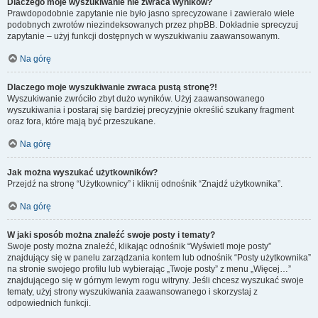
Dlaczego moje wyszukiwanie nie zwraca wyników?
Prawdopodobnie zapytanie nie było jasno sprecyzowane i zawierało wiele
podobnych zwrotów niezindeksowanych przez phpBB. Dokładnie sprecyzuj
zapytanie – użyj funkcji dostępnych w wyszukiwaniu zaawansowanym.
Na górę
Dlaczego moje wyszukiwanie zwraca pustą stronę?!
Wyszukiwanie zwróciło zbyt dużo wyników. Użyj zaawansowanego
wyszukiwania i postaraj się bardziej precyzyjnie określić szukany fragment
oraz fora, które mają być przeszukane.
Na górę
Jak można wyszukać użytkowników?
Przejdź na stronę “Użytkownicy” i kliknij odnośnik “Znajdź użytkownika”.
Na górę
W jaki sposób można znaleźć swoje posty i tematy?
Swoje posty można znaleźć, klikając odnośnik “Wyświetl moje posty”
znajdujący się w panelu zarządzania kontem lub odnośnik “Posty użytkownika”
na stronie swojego profilu lub wybierając „Twoje posty” z menu „Więcej…”
znajdującego się w górnym lewym rogu witryny. Jeśli chcesz wyszukać swoje
tematy, użyj strony wyszukiwania zaawansowanego i skorzystaj z
odpowiednich funkcji.