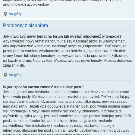
anonimowych użytkowników.
Na górę
Problemy z pisaniem
Jak utworzyć nowy temat na forum lub wysłać odpowiedź w temacie?
Aby utworzyć nowy temat na forum, należy nacisnąć przycisk „Nowy temat”,
aby odpowiedzieć w temacie, nacisnąć przycisk „Odpowiedz”. Być może, że
przed publikowaniem wiadomości trzeba będzie się zarejestrować. Na dole
strony forum lub strony tematów jest wyświetlana lista uprawnień użytkownika
na każdym forum. Na przykład: Możesz tworzyć nowe tematy, Możesz dodawać
załączniki itp.
Na górę
W jaki sposób można zmienić lub usunąć post?
Jeśli nie jesteś administratorem lub moderatorem, możesz zmieniać i usuwać
tylko swoje posty. Możesz zmienić post, naciskając przycisk
Zmień
znajdujący
się przy danym poście. Czasami można to zrobić tylko przez pewien czas po
jego napisaniu. Jeżeli ktoś odpowiedział na ten post, pod twoim postem pojawi
się informacja ile razy i kiedy ostatni raz post był zmieniany. Informacja ta
wyświetli się tylko wtedy, jeśli ktoś zamieścił pod tym postem kolejny post. Jeśli
post zmienił moderator lub administrator, informacja ta nie zostanie
wyświetlona. Administratorzy i moderatorzy mogą zostawić notatkę z
informacją, dlaczego ten post zmieniali. Zwykli użytkownicy nie mogą usuwać