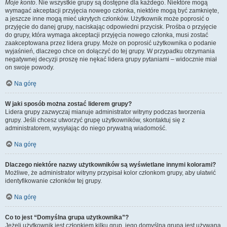
Moje konto
. Nie wszystkie grupy są dostępne dla każdego. Niektóre mogą
wymagać akceptacji przyjęcia nowego członka, niektóre mogą być zamknięte,
a jeszcze inne mogą mieć ukrytych członków. Użytkownik może poprosić o
przyjęcie do danej grupy, naciskając odpowiedni przycisk. Prośba o przyjęcie
do grupy, która wymaga akceptacji przyjęcia nowego członka, musi zostać
zaakceptowana przez lidera grupy. Może on poprosić użytkownika o podanie
wyjaśnień, dlaczego chce on dołączyć do tej grupy. W przypadku otrzymania
negatywnej decyzji proszę nie nękać lidera grupy pytaniami – widocznie miał
on swoje powody.
Na górę
W jaki sposób można zostać liderem grupy?
Lidera grupy zazwyczaj mianuje administrator witryny podczas tworzenia
grupy. Jeśli chcesz utworzyć grupę użytkowników, skontaktuj się z
administratorem, wysyłając do niego prywatną wiadomość.
Na górę
Dlaczego niektóre nazwy użytkowników są wyświetlane innymi kolorami?
Możliwe, że administrator witryny przypisał kolor członkom grupy, aby ułatwić
identyfikowanie członków tej grupy.
Na górę
Co to jest “Domyślna grupa użytkownika”?
Jeżeli użytkownik jest członkiem kilku grup, jego domyślna grupa jest używana