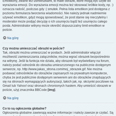
Emotikony, zwane też uśmieszkami, to małe obrazki, które mogą być użyte do
wyrażania emocji. Do wyrażania emocji można też stosować krótkie kody, np. :)
oznacza radość, podczas gdy :( smutek. Pełna lista emotikon jest dostępna z
poziomu formularza tworzenia wiadomości. Nie należy jednak nadmiernie
używać emotikon, gdyż mogą spowodować, że post stanie się nieczytelny i
moderator może podjąć decyzję o ich usunięciu bądź też usunięciu całego
posta. Administrator witryny może określić dopuszczalny limit emotikon w
poście.
Na górę
Czy można umieszczać obrazki w poście?
Tak, obrazki można umieszczać w postach. Jeśli administrator włączył
możliwość zamieszczania załączników, można wgrać obrazek bezpośrednio
na witrynę. Jeśli ta funkcja nie działa, aby obrazek był wyświetlany na forum,
należy podać odnośnik do obrazka umieszczonego na publicznie dostępnym
serwerze, np. http://www.jakas_strona.com/moj_obrazek.gif. Nie można
podawać odnośników do obrazków zapisanych na prywatnym komputerze,
chyba że jest publicznie dostępnym serwerem ani do obrazków znajdujących
się na stronach wymagających autoryzacji, takich jak, np. skrzynki pocztowe na
Gmail lub Yahoo! oraz stronach chronionych hasłem. Aby umieścić obrazek w
poście, użyj znacznika BBCode
[img]
.
Na górę
Co to są ogłoszenia globalne?
Ogłoszenia globalne zawierają ważne informacje i należy zawsze je czytać. Są