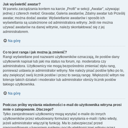
Jak wyświetlić awatar?
W panelu zarządzania kontem na karcie „Profil” w sekcji „Awatar”, używając
jednej z czterech metod: Gravatar, Galeria awatarów, Zdalny awatar lub Prześlij
awatar, można dodać awatar. Wyświetlanie awatarów i sposób ich
wyświetlania są uzależnione od administratora witryny. Jeśli nie można
używać awatarów na danej witrynie, należy skontaktować się z jej
administratorem.
Na górę
Co to jest ranga i jak można ją zmienić?
Rangi wyświetlane pod nazwami użytkowników oznaczają, ile postów dany
użytkownik napisał lub jaki ma status na forum, np. moderatora czy
administratora. Użytkownicy nie mogą bezpośrednio zmieniać stylu rang,
ponieważ ustawia je administrator witryny. Nie należy pisać postów tylko po to,
aby zwiększyć swój licznik postów i przez to swoją rangę. Większość witryn nie
toleruje takich działań i moderator lub administrator obniży licznik postów
takiego użytkownika.
Na górę
Podczas próby wysłania wiadomości e-mail do użytkownika witryna prosi
mnie o zalogowanie. Dlaczego?
Tylko zarejestrowani użytkownicy mogą wysyłać e-maile do innych
użytkowników przez wbudowany formularz wysyłania e-maili i tylko wtedy,
jeżeli administrator włączył tę funkcję. Ma to zabezpieczać przed
nieprawidłowym używaniem systemu poczty elektronicznej witryny przez