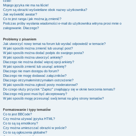
czas!
Mojego języka nie ma na liście!
Czym są obrazki wyświetlane obok nazwy użytkownika?
Jak wyświetlić awatar?
Co to jest ranga i jak można ją zmienić?
Podczas próby wysłania wiadomości e-mail do użytkownika witryna prosi mnie o
zalogowanie. Dlaczego?
Problemy z pisaniem
Jak utworzyć nowy temat na forum lub wysłać odpowiedź w temacie?
W jaki sposób można zmienić lub usunąć post?
W jaki sposób można dodać podpis do swojego posta?
W jaki sposób można utworzyć ankietę?
Dlaczego nie można dodać więcej opcji ankiety?
W jaki sposób zmienić lub usunąć ankietę?
Dlaczego nie mam dostępu do forum?
Dlaczego nie mogę dodawać załączników?
Dlaczego otrzymałem/otrzymałam ostrzeżenie?
W jaki sposób można zgłosić posty moderatorowi?
Do czego służy przycisk “Zapisz” znajdujący się w oknie tworzenia tematu?
Dlaczego mój post musi być akceptowany?
W jaki sposób mogę przesunąć swój temat na górę strony tematów?
Formatowanie i typy tematów
Co to jest BBCode?
Czy można używać języka HTML?
Co to są są emotikony?
Czy można umieszczać obrazki w poście?
Co to są ogłoszenia globalne?