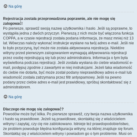
Na górę
Rejestracja została przeprowadzona poprawnie, ale nie mogę się
zalogować!
Po pierwsze, sprawdź swoją nazwę użytkownika i hasło. Jeśli są poprawne, to
wystąpiła jedna z dwóch przyczyn. Pierwszą z nich może być włączona funkcja
COPPA, a w czasie rejestracji została podana informacja, że masz mniej niż 13
lat. Wówczas należy wykonać instrukcje wysłane na twój adres e-mail. Jeśli nie
to było przyczyną, być może nie została aktywowana rejestracja. Niektóre
witryny przed pierwszym zalogowaniem wymagają aktywowania rejestracji
przez osobę rejestrującą się lub przez administratora. Informacja o tym była
wyświetlona podczas rejestracji. Jeśli została wysłana do ciebie wiadomość e-
mail, postępuj zgodnie z zawartymi w niej instrukcjami. Jeżeli taka wiadomość
do ciebie nie dotarła, być może został podany nieprawidłowy adres e-mail lub
wiadomość została zatrzymana przez filtr antyspamowy. Jeśli na pewno
podany przez ciebie adres e-mail jest prawidłowy, spróbuj skontaktować się z
administratorem.
Na górę
Dlaczego nie mogę się zalogować?
Powodów może być kilka. Po pierwsze sprawdź, czy twoja nazwa użytkownika
i hasło są prawidłowe. Jeżeli są prawidłowe, skontaktuj się z właścicielem
witryny i zapytaj, czy cię nie zablokowano. Istnieje też prawdopodobieństwo,
że problem powoduje błędna konfiguracja witryny, na której znajduje się forum.
Skontaktuj się z właścicielem witryny i powiadom go o tym problemie. Musi on