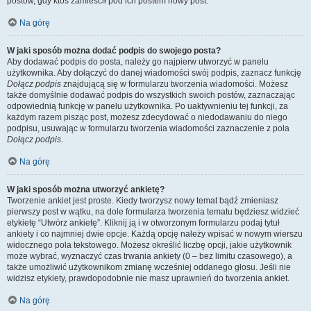
postów, gdy ktoś zamieścił pod ich postem nowy post.
Na górę
W jaki sposób można dodać podpis do swojego posta?
Aby dodawać podpis do posta, należy go najpierw utworzyć w panelu
użytkownika. Aby dołączyć do danej wiadomości swój podpis, zaznacz funkcję
Dołącz podpis
znajdującą się w formularzu tworzenia wiadomości. Możesz
także domyślnie dodawać podpis do wszystkich swoich postów, zaznaczając
odpowiednią funkcję w panelu użytkownika. Po uaktywnieniu tej funkcji, za
każdym razem pisząc post, możesz zdecydować o niedodawaniu do niego
podpisu, usuwając w formularzu tworzenia wiadomości zaznaczenie z pola
Dołącz podpis
.
Na górę
W jaki sposób można utworzyć ankietę?
Tworzenie ankiet jest proste. Kiedy tworzysz nowy temat bądź zmieniasz
pierwszy post w wątku, na dole formularza tworzenia tematu będziesz widzieć
etykietę “Utwórz ankietę”. Kliknij ją i w otworzonym formularzu podaj tytuł
ankiety i co najmniej dwie opcje. Każdą opcję należy wpisać w nowym wierszu
widocznego pola tekstowego. Możesz określić liczbę opcji, jakie użytkownik
może wybrać, wyznaczyć czas trwania ankiety (0 – bez limitu czasowego), a
także umożliwić użytkownikom zmianę wcześniej oddanego głosu. Jeśli nie
widzisz etykiety, prawdopodobnie nie masz uprawnień do tworzenia ankiet.
Na górę