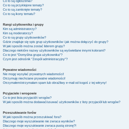
Co to są ogłoszenia?
Co to są przyklejone tematy?
Co to są zamknięte tematy?
Co to są ikony tematu?
Rangi użytkownika i grupy
Kim są administratorzy?
Kim są moderatorzy?
Co to są grupy użytkowników?
Gdzie znajduje się spis grup użytkowników i jak można dołączyć do grupy?
W jaki sposób można zostać liderem grupy?
Dlaczego niektóre nazwy użytkowników są wyświetlane innymi kolorami?
Co to jest “Domyślna grupa użytkownika”?
Czym jest odnośnik “Zespół administracyjny”?
Prywatne wiadomości
Nie mogę wysyłać prywatnych wiadomości!
Otrzymuję niechciane prywatne wiadomości!
Otrzymałem/otrzymałam spam lub obraźliwy e-mail od kogoś z tej witryny!
Przyjaciele i wrogowie
Co to jest lista przyjaciół i wrogów?
W jaki sposób można dodawać/usuwać użytkowników z listy przyjaciół lub wrogów?
Przeszukiwanie forów
W jaki sposób można przeszukiwać fora?
Dlaczego moje wyszukiwanie nie zwraca wyników?
Dlaczego moje wyszukiwanie zwraca pustą stronę?!