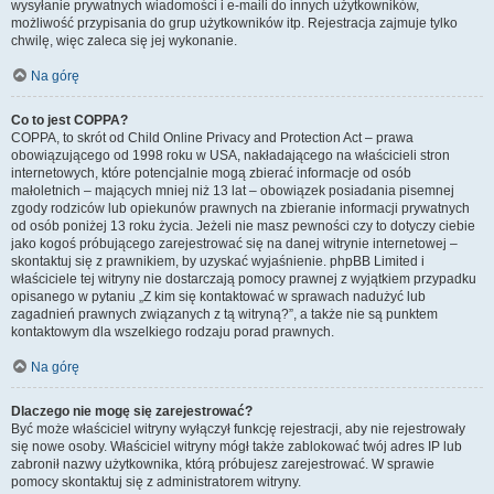
wysyłanie prywatnych wiadomości i e-maili do innych użytkowników,
możliwość przypisania do grup użytkowników itp. Rejestracja zajmuje tylko
chwilę, więc zaleca się jej wykonanie.
Na górę
Co to jest COPPA?
COPPA, to skrót od Child Online Privacy and Protection Act – prawa
obowiązującego od 1998 roku w USA, nakładającego na właścicieli stron
internetowych, które potencjalnie mogą zbierać informacje od osób
małoletnich – mających mniej niż 13 lat – obowiązek posiadania pisemnej
zgody rodziców lub opiekunów prawnych na zbieranie informacji prywatnych
od osób poniżej 13 roku życia. Jeżeli nie masz pewności czy to dotyczy ciebie
jako kogoś próbującego zarejestrować się na danej witrynie internetowej –
skontaktuj się z prawnikiem, by uzyskać wyjaśnienie. phpBB Limited i
właściciele tej witryny nie dostarczają pomocy prawnej z wyjątkiem przypadku
opisanego w pytaniu „Z kim się kontaktować w sprawach nadużyć lub
zagadnień prawnych związanych z tą witryną?”, a także nie są punktem
kontaktowym dla wszelkiego rodzaju porad prawnych.
Na górę
Dlaczego nie mogę się zarejestrować?
Być może właściciel witryny wyłączył funkcję rejestracji, aby nie rejestrowały
się nowe osoby. Właściciel witryny mógł także zablokować twój adres IP lub
zabronił nazwy użytkownika, którą próbujesz zarejestrować. W sprawie
pomocy skontaktuj się z administratorem witryny.