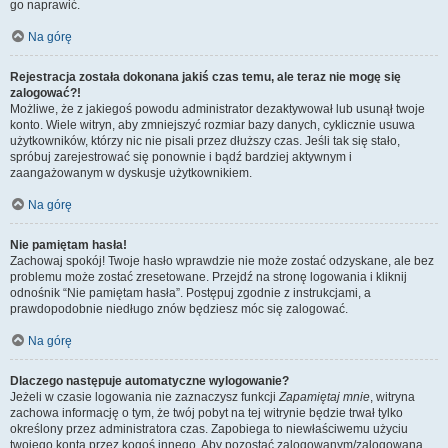
go naprawić.
Na górę
Rejestracja została dokonana jakiś czas temu, ale teraz nie mogę się
zalogować?!
Możliwe, że z jakiegoś powodu administrator dezaktywował lub usunął twoje
konto. Wiele witryn, aby zmniejszyć rozmiar bazy danych, cyklicznie usuwa
użytkowników, którzy nic nie pisali przez dłuższy czas. Jeśli tak się stało,
spróbuj zarejestrować się ponownie i bądź bardziej aktywnym i
zaangażowanym w dyskusje użytkownikiem.
Na górę
Nie pamiętam hasła!
Zachowaj spokój! Twoje hasło wprawdzie nie może zostać odzyskane, ale bez
problemu może zostać zresetowane. Przejdź na stronę logowania i kliknij
odnośnik “Nie pamiętam hasła”. Postępuj zgodnie z instrukcjami, a
prawdopodobnie niedługo znów będziesz móc się zalogować.
Na górę
Dlaczego następuje automatyczne wylogowanie?
Jeżeli w czasie logowania nie zaznaczysz funkcji
Zapamiętaj mnie
, witryna
zachowa informację o tym, że twój pobyt na tej witrynie będzie trwał tylko
określony przez administratora czas. Zapobiega to niewłaściwemu użyciu
twojego konta przez kogoś innego. Aby pozostać zalogowanym/zalogowaną,