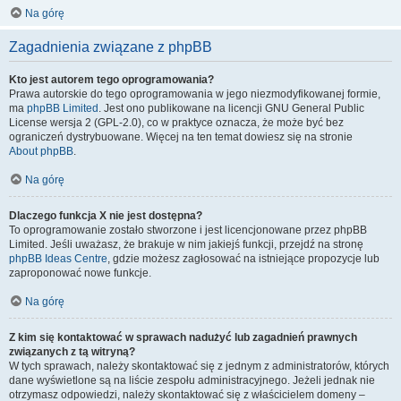
Na górę
Zagadnienia związane z phpBB
Kto jest autorem tego oprogramowania?
Prawa autorskie do tego oprogramowania w jego niezmodyfikowanej formie,
ma
phpBB Limited
. Jest ono publikowane na licencji GNU General Public
License wersja 2 (GPL-2.0), co w praktyce oznacza, że może być bez
ograniczeń dystrybuowane. Więcej na ten temat dowiesz się na stronie
About phpBB
.
Na górę
Dlaczego funkcja X nie jest dostępna?
To oprogramowanie zostało stworzone i jest licencjonowane przez phpBB
Limited. Jeśli uważasz, że brakuje w nim jakiejś funkcji, przejdź na stronę
phpBB Ideas Centre
, gdzie możesz zagłosować na istniejące propozycje lub
zaproponować nowe funkcje.
Na górę
Z kim się kontaktować w sprawach nadużyć lub zagadnień prawnych
związanych z tą witryną?
W tych sprawach, należy skontaktować się z jednym z administratorów, których
dane wyświetlone są na liście zespołu administracyjnego. Jeżeli jednak nie
otrzymasz odpowiedzi, należy skontaktować się z właścicielem domeny –