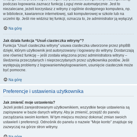
podczas logowania zaznacz funkcję
Loguj mnie automatycznie
. Jest to
niezalecane, jeżeli korzystasz z witryny z ogólnie dostępnego komputera, np.
w bibliotece, kawiarence internetowej, sali komputerowej w szkole lub na
uczelni itp. Jeśli nie widzisz tej funkcji, oznacza to, że administrator ją wyłączył.
Na górę
Jak działa funkcja “Usuń ciasteczka witryny”?
Funkcja “Usuń ciasteczka witryny” usuwa ciasteczka utworzone przez phpBB
dzięki, którym użytkownik jest autoryzowany i logowany do witryny. Dostarczają
one również funkcję – jeśli została włączona przez administratora witryny –
śledzenia przeczytanych i nieprzeczytanych przez użytkownika postów. Jeśli
występują problemy z logowaniem/wylogowaniem, usunięcie ciasteczek może
być pomocne.
Na górę
Preferencje i ustawienia użytkownika
Jak zmienić moje ustawienia?
Jeżeli jesteś zarejestrowanym użytkownikiem, wszystkie twoje ustawienia są
zapisywane w bazie danych witryny. Aby je zmienić, przejdź do panelu
zarządzania swoim kontem. W tym miejscu możesz dokonać zmian swoich
ustawień i preferencji. Odnośnik do panelu o nazwie “Moje konto” znajduje się
zazwyczaj na górze stron witryny.
Na górę