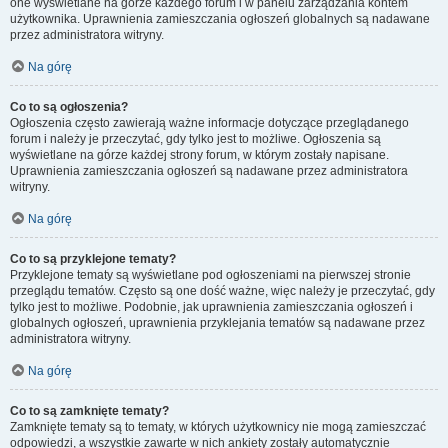
one wyświetlane na górze każdego forum i w panelu zarządzania kontem
użytkownika. Uprawnienia zamieszczania ogłoszeń globalnych są nadawane
przez administratora witryny.
Na górę
Co to są ogłoszenia?
Ogłoszenia często zawierają ważne informacje dotyczące przeglądanego
forum i należy je przeczytać, gdy tylko jest to możliwe. Ogłoszenia są
wyświetlane na górze każdej strony forum, w którym zostały napisane.
Uprawnienia zamieszczania ogłoszeń są nadawane przez administratora
witryny.
Na górę
Co to są przyklejone tematy?
Przyklejone tematy są wyświetlane pod ogłoszeniami na pierwszej stronie
przeglądu tematów. Często są one dość ważne, więc należy je przeczytać, gdy
tylko jest to możliwe. Podobnie, jak uprawnienia zamieszczania ogłoszeń i
globalnych ogłoszeń, uprawnienia przyklejania tematów są nadawane przez
administratora witryny.
Na górę
Co to są zamknięte tematy?
Zamknięte tematy są to tematy, w których użytkownicy nie mogą zamieszczać
odpowiedzi, a wszystkie zawarte w nich ankiety zostały automatycznie