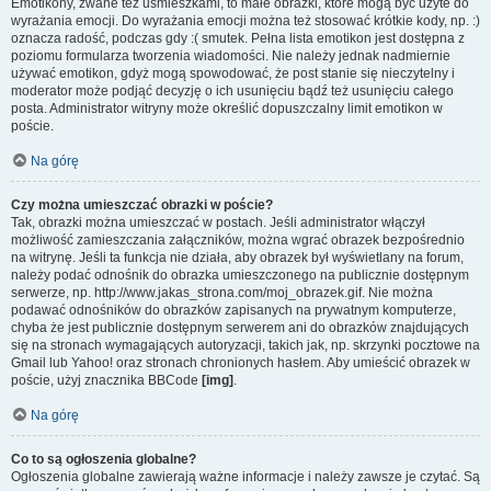
Emotikony, zwane też uśmieszkami, to małe obrazki, które mogą być użyte do
wyrażania emocji. Do wyrażania emocji można też stosować krótkie kody, np. :)
oznacza radość, podczas gdy :( smutek. Pełna lista emotikon jest dostępna z
poziomu formularza tworzenia wiadomości. Nie należy jednak nadmiernie
używać emotikon, gdyż mogą spowodować, że post stanie się nieczytelny i
moderator może podjąć decyzję o ich usunięciu bądź też usunięciu całego
posta. Administrator witryny może określić dopuszczalny limit emotikon w
poście.
Na górę
Czy można umieszczać obrazki w poście?
Tak, obrazki można umieszczać w postach. Jeśli administrator włączył
możliwość zamieszczania załączników, można wgrać obrazek bezpośrednio
na witrynę. Jeśli ta funkcja nie działa, aby obrazek był wyświetlany na forum,
należy podać odnośnik do obrazka umieszczonego na publicznie dostępnym
serwerze, np. http://www.jakas_strona.com/moj_obrazek.gif. Nie można
podawać odnośników do obrazków zapisanych na prywatnym komputerze,
chyba że jest publicznie dostępnym serwerem ani do obrazków znajdujących
się na stronach wymagających autoryzacji, takich jak, np. skrzynki pocztowe na
Gmail lub Yahoo! oraz stronach chronionych hasłem. Aby umieścić obrazek w
poście, użyj znacznika BBCode
[img]
.
Na górę
Co to są ogłoszenia globalne?
Ogłoszenia globalne zawierają ważne informacje i należy zawsze je czytać. Są