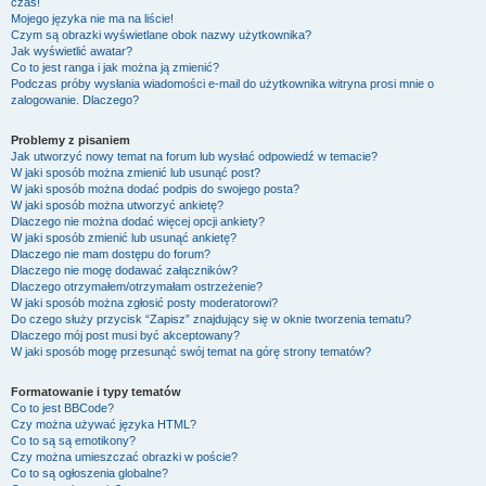
czas!
Mojego języka nie ma na liście!
Czym są obrazki wyświetlane obok nazwy użytkownika?
Jak wyświetlić awatar?
Co to jest ranga i jak można ją zmienić?
Podczas próby wysłania wiadomości e-mail do użytkownika witryna prosi mnie o
zalogowanie. Dlaczego?
Problemy z pisaniem
Jak utworzyć nowy temat na forum lub wysłać odpowiedź w temacie?
W jaki sposób można zmienić lub usunąć post?
W jaki sposób można dodać podpis do swojego posta?
W jaki sposób można utworzyć ankietę?
Dlaczego nie można dodać więcej opcji ankiety?
W jaki sposób zmienić lub usunąć ankietę?
Dlaczego nie mam dostępu do forum?
Dlaczego nie mogę dodawać załączników?
Dlaczego otrzymałem/otrzymałam ostrzeżenie?
W jaki sposób można zgłosić posty moderatorowi?
Do czego służy przycisk “Zapisz” znajdujący się w oknie tworzenia tematu?
Dlaczego mój post musi być akceptowany?
W jaki sposób mogę przesunąć swój temat na górę strony tematów?
Formatowanie i typy tematów
Co to jest BBCode?
Czy można używać języka HTML?
Co to są są emotikony?
Czy można umieszczać obrazki w poście?
Co to są ogłoszenia globalne?