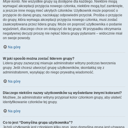
Moje konto
. Nie wszystkie grupy są dostępne dla każdego. Niektóre mogą
wymagać akceptacji przyjęcia nowego członka, niektóre mogą być zamknięte,
a jeszcze inne mogą mieć ukrytych członków. Użytkownik może poprosić o
przyjęcie do danej grupy, naciskając odpowiedni przycisk. Prośba o przyjęcie
do grupy, która wymaga akceptacji przyjęcia nowego członka, musi zostać
zaakceptowana przez lidera grupy. Może on poprosić użytkownika o podanie
wyjaśnień, dlaczego chce on dołączyć do tej grupy. W przypadku otrzymania
negatywnej decyzji proszę nie nękać lidera grupy pytaniami – widocznie miał
on swoje powody.
Na górę
W jaki sposób można zostać liderem grupy?
Lidera grupy zazwyczaj mianuje administrator witryny podczas tworzenia
grupy. Jeśli chcesz utworzyć grupę użytkowników, skontaktuj się z
administratorem, wysyłając do niego prywatną wiadomość.
Na górę
Dlaczego niektóre nazwy użytkowników są wyświetlane innymi kolorami?
Możliwe, że administrator witryny przypisał kolor członkom grupy, aby ułatwić
identyfikowanie członków tej grupy.
Na górę
Co to jest “Domyślna grupa użytkownika”?
Jeżeli użytkownik jest członkiem kilku grup, jego domyślna grupa jest używana