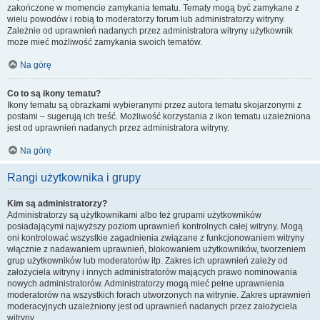
zakończone w momencie zamykania tematu. Tematy mogą być zamykane z
wielu powodów i robią to moderatorzy forum lub administratorzy witryny.
Zależnie od uprawnień nadanych przez administratora witryny użytkownik
może mieć możliwość zamykania swoich tematów.
Na górę
Co to są ikony tematu?
Ikony tematu są obrazkami wybieranymi przez autora tematu skojarzonymi z
postami – sugerują ich treść. Możliwość korzystania z ikon tematu uzależniona
jest od uprawnień nadanych przez administratora witryny.
Na górę
Rangi użytkownika i grupy
Kim są administratorzy?
Administratorzy są użytkownikami albo też grupami użytkowników
posiadającymi najwyższy poziom uprawnień kontrolnych całej witryny. Mogą
oni kontrolować wszystkie zagadnienia związane z funkcjonowaniem witryny
włącznie z nadawaniem uprawnień, blokowaniem użytkowników, tworzeniem
grup użytkowników lub moderatorów itp. Zakres ich uprawnień zależy od
założyciela witryny i innych administratorów mających prawo nominowania
nowych administratorów. Administratorzy mogą mieć pełne uprawnienia
moderatorów na wszystkich forach utworzonych na witrynie. Zakres uprawnień
moderacyjnych uzależniony jest od uprawnień nadanych przez założyciela
witryny.