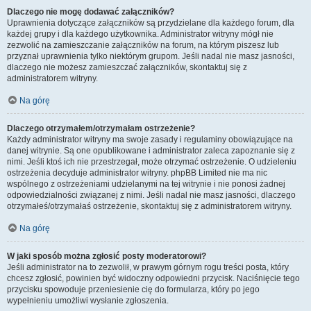
Dlaczego nie mogę dodawać załączników?
Uprawnienia dotyczące załączników są przydzielane dla każdego forum, dla
każdej grupy i dla każdego użytkownika. Administrator witryny mógł nie
zezwolić na zamieszczanie załączników na forum, na którym piszesz lub
przyznał uprawnienia tylko niektórym grupom. Jeśli nadal nie masz jasności,
dlaczego nie możesz zamieszczać załączników, skontaktuj się z
administratorem witryny.
Na górę
Dlaczego otrzymałem/otrzymałam ostrzeżenie?
Każdy administrator witryny ma swoje zasady i regulaminy obowiązujące na
danej witrynie. Są one opublikowane i administrator zaleca zapoznanie się z
nimi. Jeśli ktoś ich nie przestrzegał, może otrzymać ostrzeżenie. O udzieleniu
ostrzeżenia decyduje administrator witryny. phpBB Limited nie ma nic
wspólnego z ostrzeżeniami udzielanymi na tej witrynie i nie ponosi żadnej
odpowiedzialności związanej z nimi. Jeśli nadal nie masz jasności, dlaczego
otrzymałeś/otrzymałaś ostrzeżenie, skontaktuj się z administratorem witryny.
Na górę
W jaki sposób można zgłosić posty moderatorowi?
Jeśli administrator na to zezwolił, w prawym górnym rogu treści posta, który
chcesz zgłosić, powinien być widoczny odpowiedni przycisk. Naciśnięcie tego
przycisku spowoduje przeniesienie cię do formularza, który po jego
wypełnieniu umożliwi wysłanie zgłoszenia.