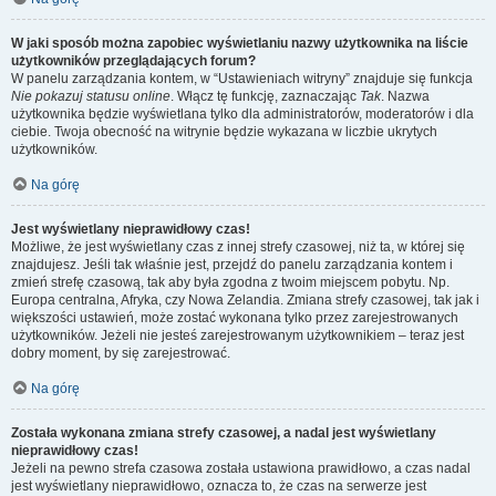
W jaki sposób można zapobiec wyświetlaniu nazwy użytkownika na liście
użytkowników przeglądających forum?
W panelu zarządzania kontem, w “Ustawieniach witryny” znajduje się funkcja
Nie pokazuj statusu online
. Włącz tę funkcję, zaznaczając
Tak
. Nazwa
użytkownika będzie wyświetlana tylko dla administratorów, moderatorów i dla
ciebie. Twoja obecność na witrynie będzie wykazana w liczbie ukrytych
użytkowników.
Na górę
Jest wyświetlany nieprawidłowy czas!
Możliwe, że jest wyświetlany czas z innej strefy czasowej, niż ta, w której się
znajdujesz. Jeśli tak właśnie jest, przejdź do panelu zarządzania kontem i
zmień strefę czasową, tak aby była zgodna z twoim miejscem pobytu. Np.
Europa centralna, Afryka, czy Nowa Zelandia. Zmiana strefy czasowej, tak jak i
większości ustawień, może zostać wykonana tylko przez zarejestrowanych
użytkowników. Jeżeli nie jesteś zarejestrowanym użytkownikiem – teraz jest
dobry moment, by się zarejestrować.
Na górę
Została wykonana zmiana strefy czasowej, a nadal jest wyświetlany
nieprawidłowy czas!
Jeżeli na pewno strefa czasowa została ustawiona prawidłowo, a czas nadal
jest wyświetlany nieprawidłowo, oznacza to, że czas na serwerze jest