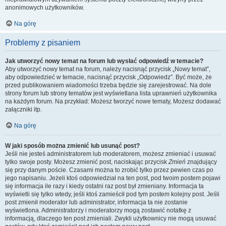
anonimowych użytkowników.
Na górę
Problemy z pisaniem
Jak utworzyć nowy temat na forum lub wysłać odpowiedź w temacie?
Aby utworzyć nowy temat na forum, należy nacisnąć przycisk „Nowy temat”,
aby odpowiedzieć w temacie, nacisnąć przycisk „Odpowiedz”. Być może, że
przed publikowaniem wiadomości trzeba będzie się zarejestrować. Na dole
strony forum lub strony tematów jest wyświetlana lista uprawnień użytkownika
na każdym forum. Na przykład: Możesz tworzyć nowe tematy, Możesz dodawać
załączniki itp.
Na górę
W jaki sposób można zmienić lub usunąć post?
Jeśli nie jesteś administratorem lub moderatorem, możesz zmieniać i usuwać
tylko swoje posty. Możesz zmienić post, naciskając przycisk
Zmień
znajdujący
się przy danym poście. Czasami można to zrobić tylko przez pewien czas po
jego napisaniu. Jeżeli ktoś odpowiedział na ten post, pod twoim postem pojawi
się informacja ile razy i kiedy ostatni raz post był zmieniany. Informacja ta
wyświetli się tylko wtedy, jeśli ktoś zamieścił pod tym postem kolejny post. Jeśli
post zmienił moderator lub administrator, informacja ta nie zostanie
wyświetlona. Administratorzy i moderatorzy mogą zostawić notatkę z
informacją, dlaczego ten post zmieniali. Zwykli użytkownicy nie mogą usuwać