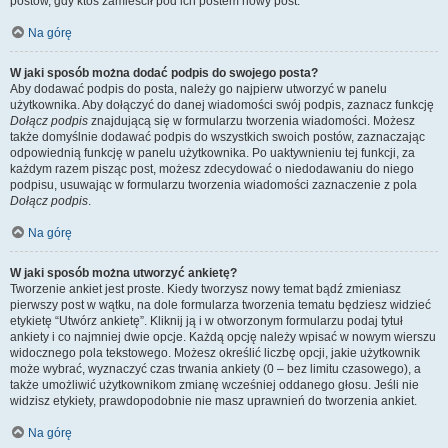
postów, gdy ktoś zamieścił pod ich postem nowy post.
Na górę
W jaki sposób można dodać podpis do swojego posta?
Aby dodawać podpis do posta, należy go najpierw utworzyć w panelu
użytkownika. Aby dołączyć do danej wiadomości swój podpis, zaznacz funkcję
Dołącz podpis
znajdującą się w formularzu tworzenia wiadomości. Możesz
także domyślnie dodawać podpis do wszystkich swoich postów, zaznaczając
odpowiednią funkcję w panelu użytkownika. Po uaktywnieniu tej funkcji, za
każdym razem pisząc post, możesz zdecydować o niedodawaniu do niego
podpisu, usuwając w formularzu tworzenia wiadomości zaznaczenie z pola
Dołącz podpis
.
Na górę
W jaki sposób można utworzyć ankietę?
Tworzenie ankiet jest proste. Kiedy tworzysz nowy temat bądź zmieniasz
pierwszy post w wątku, na dole formularza tworzenia tematu będziesz widzieć
etykietę “Utwórz ankietę”. Kliknij ją i w otworzonym formularzu podaj tytuł
ankiety i co najmniej dwie opcje. Każdą opcję należy wpisać w nowym wierszu
widocznego pola tekstowego. Możesz określić liczbę opcji, jakie użytkownik
może wybrać, wyznaczyć czas trwania ankiety (0 – bez limitu czasowego), a
także umożliwić użytkownikom zmianę wcześniej oddanego głosu. Jeśli nie
widzisz etykiety, prawdopodobnie nie masz uprawnień do tworzenia ankiet.
Na górę