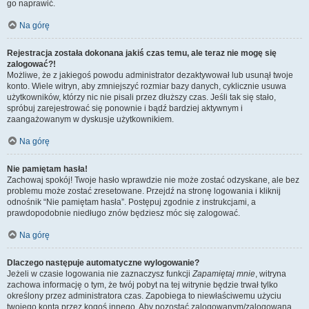
go naprawić.
Na górę
Rejestracja została dokonana jakiś czas temu, ale teraz nie mogę się
zalogować?!
Możliwe, że z jakiegoś powodu administrator dezaktywował lub usunął twoje
konto. Wiele witryn, aby zmniejszyć rozmiar bazy danych, cyklicznie usuwa
użytkowników, którzy nic nie pisali przez dłuższy czas. Jeśli tak się stało,
spróbuj zarejestrować się ponownie i bądź bardziej aktywnym i
zaangażowanym w dyskusje użytkownikiem.
Na górę
Nie pamiętam hasła!
Zachowaj spokój! Twoje hasło wprawdzie nie może zostać odzyskane, ale bez
problemu może zostać zresetowane. Przejdź na stronę logowania i kliknij
odnośnik “Nie pamiętam hasła”. Postępuj zgodnie z instrukcjami, a
prawdopodobnie niedługo znów będziesz móc się zalogować.
Na górę
Dlaczego następuje automatyczne wylogowanie?
Jeżeli w czasie logowania nie zaznaczysz funkcji
Zapamiętaj mnie
, witryna
zachowa informację o tym, że twój pobyt na tej witrynie będzie trwał tylko
określony przez administratora czas. Zapobiega to niewłaściwemu użyciu
twojego konta przez kogoś innego. Aby pozostać zalogowanym/zalogowaną,