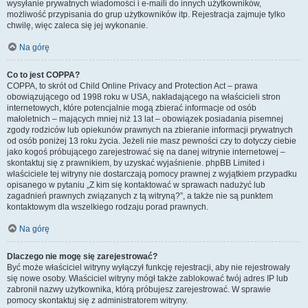
wysyłanie prywatnych wiadomości i e-maili do innych użytkowników,
możliwość przypisania do grup użytkowników itp. Rejestracja zajmuje tylko
chwilę, więc zaleca się jej wykonanie.
Na górę
Co to jest COPPA?
COPPA, to skrót od Child Online Privacy and Protection Act – prawa
obowiązującego od 1998 roku w USA, nakładającego na właścicieli stron
internetowych, które potencjalnie mogą zbierać informacje od osób
małoletnich – mających mniej niż 13 lat – obowiązek posiadania pisemnej
zgody rodziców lub opiekunów prawnych na zbieranie informacji prywatnych
od osób poniżej 13 roku życia. Jeżeli nie masz pewności czy to dotyczy ciebie
jako kogoś próbującego zarejestrować się na danej witrynie internetowej –
skontaktuj się z prawnikiem, by uzyskać wyjaśnienie. phpBB Limited i
właściciele tej witryny nie dostarczają pomocy prawnej z wyjątkiem przypadku
opisanego w pytaniu „Z kim się kontaktować w sprawach nadużyć lub
zagadnień prawnych związanych z tą witryną?”, a także nie są punktem
kontaktowym dla wszelkiego rodzaju porad prawnych.
Na górę
Dlaczego nie mogę się zarejestrować?
Być może właściciel witryny wyłączył funkcję rejestracji, aby nie rejestrowały
się nowe osoby. Właściciel witryny mógł także zablokować twój adres IP lub
zabronił nazwy użytkownika, którą próbujesz zarejestrować. W sprawie
pomocy skontaktuj się z administratorem witryny.