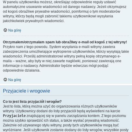
W panelu użytkownika możesz, określając odpowiednie reguły ustawić
automatyczne usuwanie wiadomości od danego nadawcy. Jeżeli otrzymujesz
od kogoś obraźliwe prywatne wiadomości, poinformuj o tym moderatorów
witryny, którzy będą mogli zabronić takiemu użytkownikowi wysyłania
jakichkolwiek prywatnych wiadomości.
Na górę
Otrzymałem/otrzymałam spam lub obraźliwy e-mail od kogoś z tej witryny!
Przykro nam z tego powodu. System wysyłania e-maili witryny zawiera
zabezpieczenia umożliwiające wytropienie użytkowników, którzy wysyłają takie
wiadomości. Prześlij administratorowi witryny pełną kopię otrzymanego e-
maila – ważne, aby były w niej zawarte nagłówki, ponieważ zawierają one
informacje o nadawcy. Administrator będzie wówczas mógł podjąć
odpowiednie działania.
Na górę
Przyjaciele i wrogowie
Co to jest lista przyjaciół i wrogów?
Jest to lista, którą można użyć do organizowania różnych użytkowników
witryny. Użytkownicy dodani do listy przyjaciół będą wyświetleni na karcie
Przyjaciele
znajdującej się w panelu zarządzania kontem. Z tego poziomu
można szybko sprawdzić ich status, a także wysłać prywatną wiadomość.
Zależnie od używanego stylu witryny, posty tych użytkowników mogą być
wyróżniane. Jeśli użytkownik zostanie dodany do listy wrogów, wszystkie posty