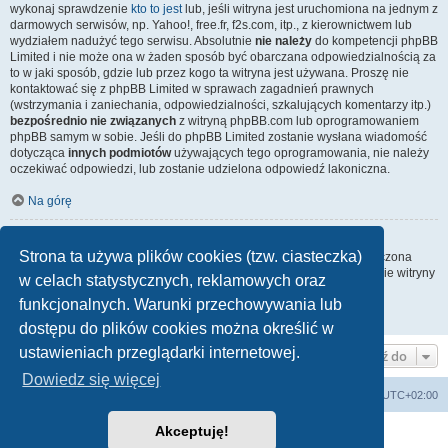
wykonaj sprawdzenie
kto to jest
lub, jeśli witryna jest uruchomiona na jednym z
darmowych serwisów, np. Yahoo!, free.fr, f2s.com, itp., z kierownictwem lub
wydziałem nadużyć tego serwisu. Absolutnie
nie należy
do kompetencji phpBB
Limited i nie może ona w żaden sposób być obarczana odpowiedzialnością za
to w jaki sposób, gdzie lub przez kogo ta witryna jest używana. Proszę nie
kontaktować się z phpBB Limited w sprawach zagadnień prawnych
(wstrzymania i zaniechania, odpowiedzialności, szkalujących komentarzy itp.)
bezpośrednio nie związanych
z witryną phpBB.com lub oprogramowaniem
phpBB samym w sobie. Jeśli do phpBB Limited zostanie wysłana wiadomość
dotycząca
innych podmiotów
używających tego oprogramowania, nie należy
oczekiwać odpowiedzi, lub zostanie udzielona odpowiedź lakoniczna.
Na górę
Jak nawiązać kontakt z administratorem witryny?
Strona ta używa plików cookies (tzw. ciasteczka)
Wszyscy użytkownicy witryny mogą używać – jeśli funkcja ta jest włączona
przez administratora witryny – formularza „Kontakt z nami”. Członkowie witryny
w celach statystycznych, reklamowych oraz
mogą także używać odnośnika „Zespół administracyjny”.
funkcjonalnych. Warunki przechowywania lub
Na górę
dostępu do plików cookies można określić w
ustawieniach przeglądarki internetowej.
Przejdź do
Dowiedz się więcej
arkadia.rpg.pl
Forum
Strefa czasowa
UTC+02:00
Akceptuję!
Technologię dostarcza
phpBB
® Forum Software © phpBB Limited