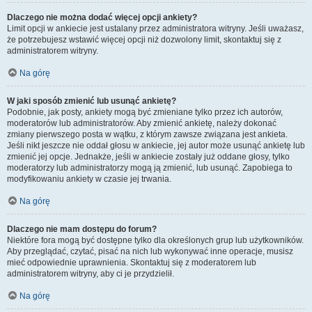
Dlaczego nie można dodać więcej opcji ankiety?
Limit opcji w ankiecie jest ustalany przez administratora witryny. Jeśli uważasz,
że potrzebujesz wstawić więcej opcji niż dozwolony limit, skontaktuj się z
administratorem witryny.
Na górę
W jaki sposób zmienić lub usunąć ankietę?
Podobnie, jak posty, ankiety mogą być zmieniane tylko przez ich autorów,
moderatorów lub administratorów. Aby zmienić ankietę, należy dokonać
zmiany pierwszego posta w wątku, z którym zawsze związana jest ankieta.
Jeśli nikt jeszcze nie oddał głosu w ankiecie, jej autor może usunąć ankietę lub
zmienić jej opcje. Jednakże, jeśli w ankiecie zostały już oddane głosy, tylko
moderatorzy lub administratorzy mogą ją zmienić, lub usunąć. Zapobiega to
modyfikowaniu ankiety w czasie jej trwania.
Na górę
Dlaczego nie mam dostępu do forum?
Niektóre fora mogą być dostępne tylko dla określonych grup lub użytkowników.
Aby przeglądać, czytać, pisać na nich lub wykonywać inne operacje, musisz
mieć odpowiednie uprawnienia. Skontaktuj się z moderatorem lub
administratorem witryny, aby ci je przydzielił.
Na górę