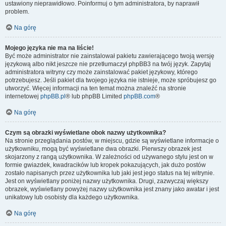
ustawiony nieprawidłowo. Poinformuj o tym administratora, by naprawił
problem.
Na górę
Mojego języka nie ma na liście!
Być może administrator nie zainstalował pakietu zawierającego twoją wersję
językową albo nikt jeszcze nie przetłumaczył phpBB3 na twój język. Zapytaj
administratora witryny czy może zainstalować pakiet językowy, którego
potrzebujesz. Jeśli pakiet dla twojego języka nie istnieje, może spróbujesz go
utworzyć. Więcej informacji na ten temat można znaleźć na stronie
internetowej
phpBB.pl
® lub phpBB Limited
phpBB.com
®
Na górę
Czym są obrazki wyświetlane obok nazwy użytkownika?
Na stronie przeglądania postów, w miejscu, gdzie są wyświetlane informacje o
użytkowniku, mogą być wyświetlane dwa obrazki. Pierwszy obrazek jest
skojarzony z rangą użytkownika. W zależności od używanego stylu jest on w
formie gwiazdek, kwadracików lub kropek pokazujących, jak dużo postów
zostało napisanych przez użytkownika lub jaki jest jego status na tej witrynie.
Jest on wyświetlany poniżej nazwy użytkownika. Drugi, zazwyczaj większy
obrazek, wyświetlany powyżej nazwy użytkownika jest znany jako awatar i jest
unikatowy lub osobisty dla każdego użytkownika.
Na górę