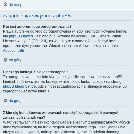
Na górę
Zagadnienia związane z phpBB
Kto jest autorem tego oprogramowania?
Prawa autorskie do tego oprogramowania w jego niezmodyfikowanej formie,
ma
phpBB Limited
. Jest ono publikowane na licencji GNU General Public
License wersja 2 (GPL-2.0), co w praktyce oznacza, że może być bez
ograniczeń dystrybuowane. Więcej na ten temat dowiesz się na stronie
About phpBB
.
Na górę
Dlaczego funkcja X nie jest dostępna?
To oprogramowanie zostało stworzone i jest licencjonowane przez phpBB
Limited. Jeśli uważasz, że brakuje w nim jakiejś funkcji, przejdź na stronę
phpBB Ideas Centre
, gdzie możesz zagłosować na istniejące propozycje lub
zaproponować nowe funkcje.
Na górę
Z kim się kontaktować w sprawach nadużyć lub zagadnień prawnych
związanych z tą witryną?
W tych sprawach, należy skontaktować się z jednym z administratorów, których
dane wyświetlone są na liście zespołu administracyjnego. Jeżeli jednak nie
otrzymasz odpowiedzi, należy skontaktować się z właścicielem domeny –