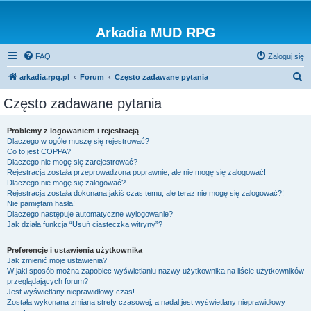
Arkadia MUD RPG
FAQ
Zaloguj się
S
arkadia.rpg.pl
Forum
Często zadawane pytania
z
Często zadawane pytania
u
k
Problemy z logowaniem i rejestracją
Dlaczego w ogóle muszę się rejestrować?
a
Co to jest COPPA?
j
Dlaczego nie mogę się zarejestrować?
Rejestracja została przeprowadzona poprawnie, ale nie mogę się zalogować!
Dlaczego nie mogę się zalogować?
Rejestracja została dokonana jakiś czas temu, ale teraz nie mogę się zalogować?!
Nie pamiętam hasła!
Dlaczego następuje automatyczne wylogowanie?
Jak działa funkcja “Usuń ciasteczka witryny”?
Preferencje i ustawienia użytkownika
Jak zmienić moje ustawienia?
W jaki sposób można zapobiec wyświetlaniu nazwy użytkownika na liście użytkowników
przeglądających forum?
Jest wyświetlany nieprawidłowy czas!
Została wykonana zmiana strefy czasowej, a nadal jest wyświetlany nieprawidłowy