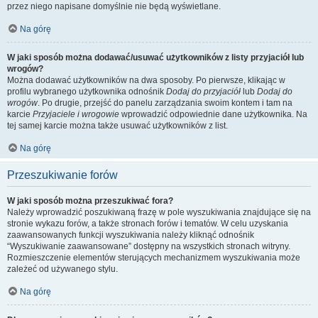
przez niego napisane domyślnie nie będą wyświetlane.
Na górę
W jaki sposób można dodawać/usuwać użytkowników z listy przyjaciół lub
wrogów?
Można dodawać użytkowników na dwa sposoby. Po pierwsze, klikając w
profilu wybranego użytkownika odnośnik
Dodaj do przyjaciół
lub
Dodaj do
wrogów
. Po drugie, przejść do panelu zarządzania swoim kontem i tam na
karcie
Przyjaciele i wrogowie
wprowadzić odpowiednie dane użytkownika. Na
tej samej karcie można także usuwać użytkowników z list.
Na górę
Przeszukiwanie forów
W jaki sposób można przeszukiwać fora?
Należy wprowadzić poszukiwaną frazę w pole wyszukiwania znajdujące się na
stronie wykazu forów, a także stronach forów i tematów. W celu uzyskania
zaawansowanych funkcji wyszukiwania należy kliknąć odnośnik
“Wyszukiwanie zaawansowane” dostępny na wszystkich stronach witryny.
Rozmieszczenie elementów sterujących mechanizmem wyszukiwania może
zależeć od używanego stylu.
Na górę