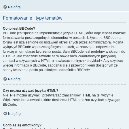
Na górę
Formatowanie i typy tematów
Co to jest BBCode?
BBCode jest specjalną implementacją języka HTML, która daje lepszą kontrolę
formatowania poszczególnych elementów w postach. Używanie BBCode na
forum jest uzależnione od ustawień określanych przez administratora. Można
wyłączyć BBCode w poszczególnych postach, zaznaczając odpowiednią
funkcję w formularzu tworzenia posta. Sam BBCode jest podobny w składni do
HTML-a, ale znaczniki zawarte są w nawiasach kwadratowych [przykład]
zamiast w używanych w HTML-u nawiasach ostrych <przykład>. Aby uzyskać
więcej informacji o BBCode, zapoznaj się z przewodnikiem dostępnym ze
strony tworzenia posta po kliknięciu odnośnika
BBCode
.
Na górę
Czy można używać języka HTML?
Nie. Nie można używać i przetwarzać znaczników HTML na tej witrynie.
Większość formatowania, które dostarcza HTML, można uzyskać, używając
BBCode.
Na górę
Co to są są emotikony?