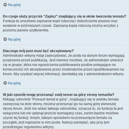
Na górę
Do czego służy przycisk “Zapisz” znajdujący się w oknie tworzenia tematu?
Funkcja ta umożliwia zapisanie kopii roboczej i dokończenie pisania oraz
wysłanie w późniejszym czasie. Zapisaną kopię roboczą można wczytać z
poziomu panelu użytkownika.
Na górę
Dlaczego mój post musi być akceptowany?
Administrator witryny mógł zadecydować, że posty na danym forum wymagają
przejrzenia przed publikacją. Jest również możliwe, że administrator umieścił
cię w grupie, która ma ograniczenia publikowania postów polegające na
konieczności ich akceptowania przez moderatorów przed opublikowaniem na
forum. Aby uzyskać więcej informacji, skontaktuj się z administratorem witryny.
Na górę
W jaki sposób mogę przesunąć swój temat na górę strony tematów?
Klikając odnośnik “Przesuń temat w górę”, znajdujący się w widoku tematu
zazwyczaj na dole strony, możesz przesunąć go na samą górę pierwszej
strony forum. Jeśli nie widać takiego odnośnika, oznacza to, że funkcja ta jest
wyłączona lub nie upłynął jeszcze wymagany czas, zanim będzie możliwe
użycie tej funkcji. Innym, łatwym sposobem na przesunięcie tematu na
początek, jest napisanie w nim posta. Należy pamiętać, aby przy tym
przestrzegać regulaminu witryny.