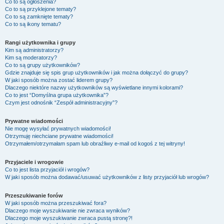
Co to są ogłoszenia?
Co to są przyklejone tematy?
Co to są zamknięte tematy?
Co to są ikony tematu?
Rangi użytkownika i grupy
Kim są administratorzy?
Kim są moderatorzy?
Co to są grupy użytkowników?
Gdzie znajduje się spis grup użytkowników i jak można dołączyć do grupy?
W jaki sposób można zostać liderem grupy?
Dlaczego niektóre nazwy użytkowników są wyświetlane innymi kolorami?
Co to jest “Domyślna grupa użytkownika”?
Czym jest odnośnik “Zespół administracyjny”?
Prywatne wiadomości
Nie mogę wysyłać prywatnych wiadomości!
Otrzymuję niechciane prywatne wiadomości!
Otrzymałem/otrzymałam spam lub obraźliwy e-mail od kogoś z tej witryny!
Przyjaciele i wrogowie
Co to jest lista przyjaciół i wrogów?
W jaki sposób można dodawać/usuwać użytkowników z listy przyjaciół lub wrogów?
Przeszukiwanie forów
W jaki sposób można przeszukiwać fora?
Dlaczego moje wyszukiwanie nie zwraca wyników?
Dlaczego moje wyszukiwanie zwraca pustą stronę?!