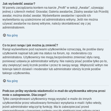
Jak wyświetlić awatar?
W panelu zarządzania kontem na karcie „Profil” w sekcji „Awatar”, używając
jednej z czterech metod: Gravatar, Galeria awatarów, Zdalny awatar lub Prześlij
awatar, można dodać awatar. Wyświetlanie awatarów i sposób ich
wyświetlania są uzależnione od administratora witryny. Jeśli nie można
używać awatarów na danej witrynie, należy skontaktować się z jej
administratorem.
Na górę
Co to jest ranga i jak można ją zmienić?
Rangi wyświetlane pod nazwami użytkowników oznaczają, ile postów dany
użytkownik napisał lub jaki ma status na forum, np. moderatora czy
administratora. Użytkownicy nie mogą bezpośrednio zmieniać stylu rang,
ponieważ ustawia je administrator witryny. Nie należy pisać postów tylko po to,
aby zwiększyć swój licznik postów i przez to swoją rangę. Większość witryn nie
toleruje takich działań i moderator lub administrator obniży licznik postów
takiego użytkownika.
Na górę
Podczas próby wysłania wiadomości e-mail do użytkownika witryna prosi
mnie o zalogowanie. Dlaczego?
Tylko zarejestrowani użytkownicy mogą wysyłać e-maile do innych
użytkowników przez wbudowany formularz wysyłania e-maili i tylko wtedy,
jeżeli administrator włączył tę funkcję. Ma to zabezpieczać przed
nieprawidłowym używaniem systemu poczty elektronicznej witryny przez