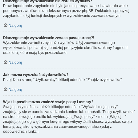
Dlaczego moje wyszukiwanie nie zwraca wyników?
Prawdopodobnie zapytanie nie było jasno sprecyzowane i zawierało wiele
podobnych zwrotów niezindeksowanych przez phpBB. Dokładnie sprecyzuj
zapytanie – użyj funkcji dostępnych w wyszukiwaniu zaawansowanym.
Na górę
Dlaczego moje wyszukiwanie zwraca pustą stronę?!
Wyszukiwanie zwróciło zbyt dużo wyników. Użyj zaawansowanego
wyszukiwania i postaraj się bardziej precyzyjnie określić szukany fragment
oraz fora, które mają być przeszukane.
Na górę
Jak można wyszukać użytkowników?
Przejdź na stronę “Użytkownicy” i kliknij odnośnik “Znajdź użytkownika”.
Na górę
W jaki sposób można znaleźć swoje posty i tematy?
Swoje posty można znaleźć, klikając odnośnik “Wyświetl moje posty”
znajdujący się w panelu zarządzania kontem lub odnośnik “Posty użytkownika”
na stronie swojego profilu lub wybierając „Twoje posty” z menu „Więcej…”
znajdującego się w górnym lewym rogu witryny. Jeśli chcesz wyszukać swoje
tematy, użyj strony wyszukiwania zaawansowanego i skorzystaj z
odpowiednich funkcji.