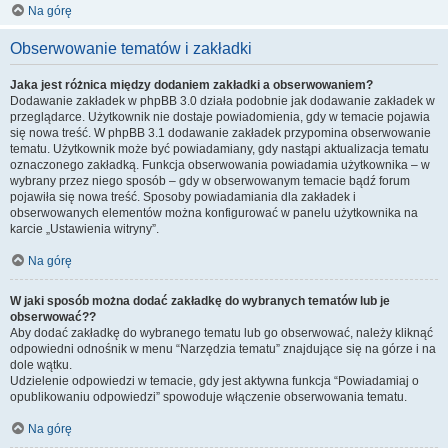
Na górę
Obserwowanie tematów i zakładki
Jaka jest różnica między dodaniem zakładki a obserwowaniem?
Dodawanie zakładek w phpBB 3.0 działa podobnie jak dodawanie zakładek w
przeglądarce. Użytkownik nie dostaje powiadomienia, gdy w temacie pojawia
się nowa treść. W phpBB 3.1 dodawanie zakładek przypomina obserwowanie
tematu. Użytkownik może być powiadamiany, gdy nastąpi aktualizacja tematu
oznaczonego zakładką. Funkcja obserwowania powiadamia użytkownika – w
wybrany przez niego sposób – gdy w obserwowanym temacie bądź forum
pojawiła się nowa treść. Sposoby powiadamiania dla zakładek i
obserwowanych elementów można konfigurować w panelu użytkownika na
karcie „Ustawienia witryny”.
Na górę
W jaki sposób można dodać zakładkę do wybranych tematów lub je
obserwować??
Aby dodać zakładkę do wybranego tematu lub go obserwować, należy kliknąć
odpowiedni odnośnik w menu “Narzędzia tematu” znajdujące się na górze i na
dole wątku.
Udzielenie odpowiedzi w temacie, gdy jest aktywna funkcja “Powiadamiaj o
opublikowaniu odpowiedzi” spowoduje włączenie obserwowania tematu.
Na górę