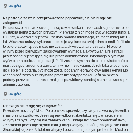
Na górę
Rejestracja została przeprowadzona poprawnie, ale nie mogę się
zalogować!
Po pierwsze, sprawdź swoją nazwę użytkownika i hasło. Jeśli są poprawne, to
wystąpiła jedna z dwóch przyczyn. Pierwszą z nich może być włączona funkcja
COPPA, a w czasie rejestracji została podana informacja, że masz mniej niż 13
lat. Wówczas należy wykonać instrukcje wysłane na twój adres e-mail. Jeśli nie
to było przyczyną, być może nie została aktywowana rejestracja. Niektóre
witryny przed pierwszym zalogowaniem wymagają aktywowania rejestracji
przez osobę rejestrującą się lub przez administratora. Informacja o tym była
wyświetlona podczas rejestracji. Jeśli została wysłana do ciebie wiadomość e-
mail, postępuj zgodnie z zawartymi w niej instrukcjami. Jeżeli taka wiadomość
do ciebie nie dotarła, być może został podany nieprawidłowy adres e-mail lub
wiadomość została zatrzymana przez filtr antyspamowy. Jeśli na pewno
podany przez ciebie adres e-mail jest prawidłowy, spróbuj skontaktować się z
administratorem.
Na górę
Dlaczego nie mogę się zalogować?
Powodów może być kilka. Po pierwsze sprawdź, czy twoja nazwa użytkownika
i hasło są prawidłowe. Jeżeli są prawidłowe, skontaktuj się z właścicielem
witryny i zapytaj, czy cię nie zablokowano. Istnieje też prawdopodobieństwo,
że problem powoduje błędna konfiguracja witryny, na której znajduje się forum.
Skontaktuj się z właścicielem witryny i powiadom go o tym problemie. Musi on