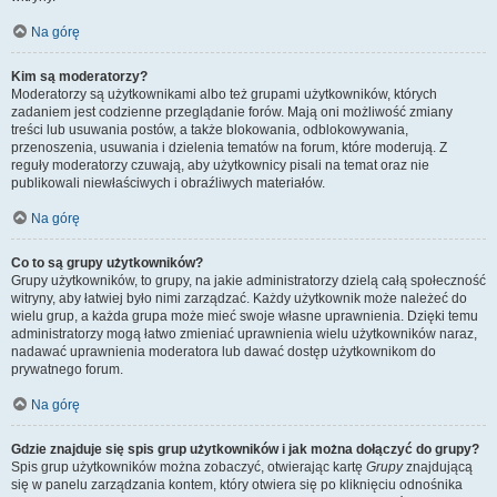
Na górę
Kim są moderatorzy?
Moderatorzy są użytkownikami albo też grupami użytkowników, których
zadaniem jest codzienne przeglądanie forów. Mają oni możliwość zmiany
treści lub usuwania postów, a także blokowania, odblokowywania,
przenoszenia, usuwania i dzielenia tematów na forum, które moderują. Z
reguły moderatorzy czuwają, aby użytkownicy pisali na temat oraz nie
publikowali niewłaściwych i obraźliwych materiałów.
Na górę
Co to są grupy użytkowników?
Grupy użytkowników, to grupy, na jakie administratorzy dzielą całą społeczność
witryny, aby łatwiej było nimi zarządzać. Każdy użytkownik może należeć do
wielu grup, a każda grupa może mieć swoje własne uprawnienia. Dzięki temu
administratorzy mogą łatwo zmieniać uprawnienia wielu użytkowników naraz,
nadawać uprawnienia moderatora lub dawać dostęp użytkownikom do
prywatnego forum.
Na górę
Gdzie znajduje się spis grup użytkowników i jak można dołączyć do grupy?
Spis grup użytkowników można zobaczyć, otwierając kartę
Grupy
znajdującą
się w panelu zarządzania kontem, który otwiera się po kliknięciu odnośnika