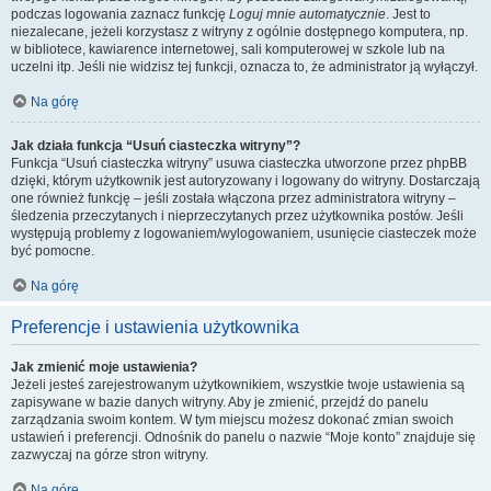
podczas logowania zaznacz funkcję
Loguj mnie automatycznie
. Jest to
niezalecane, jeżeli korzystasz z witryny z ogólnie dostępnego komputera, np.
w bibliotece, kawiarence internetowej, sali komputerowej w szkole lub na
uczelni itp. Jeśli nie widzisz tej funkcji, oznacza to, że administrator ją wyłączył.
Na górę
Jak działa funkcja “Usuń ciasteczka witryny”?
Funkcja “Usuń ciasteczka witryny” usuwa ciasteczka utworzone przez phpBB
dzięki, którym użytkownik jest autoryzowany i logowany do witryny. Dostarczają
one również funkcję – jeśli została włączona przez administratora witryny –
śledzenia przeczytanych i nieprzeczytanych przez użytkownika postów. Jeśli
występują problemy z logowaniem/wylogowaniem, usunięcie ciasteczek może
być pomocne.
Na górę
Preferencje i ustawienia użytkownika
Jak zmienić moje ustawienia?
Jeżeli jesteś zarejestrowanym użytkownikiem, wszystkie twoje ustawienia są
zapisywane w bazie danych witryny. Aby je zmienić, przejdź do panelu
zarządzania swoim kontem. W tym miejscu możesz dokonać zmian swoich
ustawień i preferencji. Odnośnik do panelu o nazwie “Moje konto” znajduje się
zazwyczaj na górze stron witryny.
Na górę