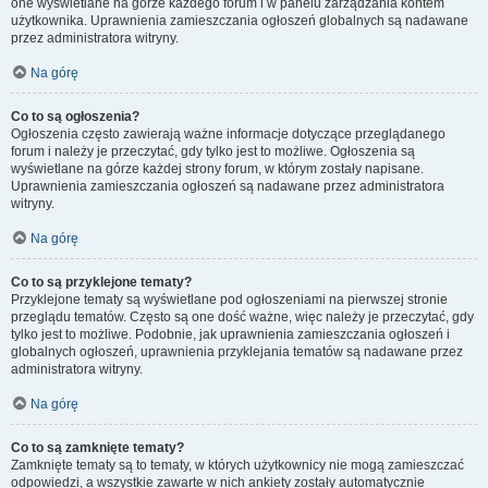
one wyświetlane na górze każdego forum i w panelu zarządzania kontem
użytkownika. Uprawnienia zamieszczania ogłoszeń globalnych są nadawane
przez administratora witryny.
Na górę
Co to są ogłoszenia?
Ogłoszenia często zawierają ważne informacje dotyczące przeglądanego
forum i należy je przeczytać, gdy tylko jest to możliwe. Ogłoszenia są
wyświetlane na górze każdej strony forum, w którym zostały napisane.
Uprawnienia zamieszczania ogłoszeń są nadawane przez administratora
witryny.
Na górę
Co to są przyklejone tematy?
Przyklejone tematy są wyświetlane pod ogłoszeniami na pierwszej stronie
przeglądu tematów. Często są one dość ważne, więc należy je przeczytać, gdy
tylko jest to możliwe. Podobnie, jak uprawnienia zamieszczania ogłoszeń i
globalnych ogłoszeń, uprawnienia przyklejania tematów są nadawane przez
administratora witryny.
Na górę
Co to są zamknięte tematy?
Zamknięte tematy są to tematy, w których użytkownicy nie mogą zamieszczać
odpowiedzi, a wszystkie zawarte w nich ankiety zostały automatycznie