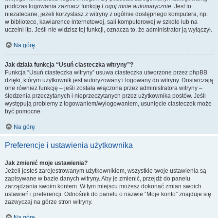
podczas logowania zaznacz funkcję
Loguj mnie automatycznie
. Jest to
niezalecane, jeżeli korzystasz z witryny z ogólnie dostępnego komputera, np.
w bibliotece, kawiarence internetowej, sali komputerowej w szkole lub na
uczelni itp. Jeśli nie widzisz tej funkcji, oznacza to, że administrator ją wyłączył.
Na górę
Jak działa funkcja “Usuń ciasteczka witryny”?
Funkcja “Usuń ciasteczka witryny” usuwa ciasteczka utworzone przez phpBB
dzięki, którym użytkownik jest autoryzowany i logowany do witryny. Dostarczają
one również funkcję – jeśli została włączona przez administratora witryny –
śledzenia przeczytanych i nieprzeczytanych przez użytkownika postów. Jeśli
występują problemy z logowaniem/wylogowaniem, usunięcie ciasteczek może
być pomocne.
Na górę
Preferencje i ustawienia użytkownika
Jak zmienić moje ustawienia?
Jeżeli jesteś zarejestrowanym użytkownikiem, wszystkie twoje ustawienia są
zapisywane w bazie danych witryny. Aby je zmienić, przejdź do panelu
zarządzania swoim kontem. W tym miejscu możesz dokonać zmian swoich
ustawień i preferencji. Odnośnik do panelu o nazwie “Moje konto” znajduje się
zazwyczaj na górze stron witryny.
Na górę