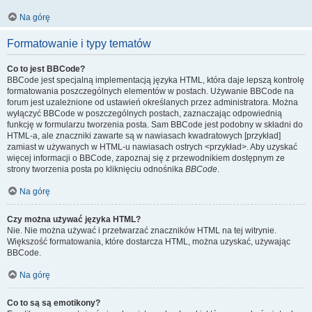
Na górę
Formatowanie i typy tematów
Co to jest BBCode?
BBCode jest specjalną implementacją języka HTML, która daje lepszą kontrolę
formatowania poszczególnych elementów w postach. Używanie BBCode na
forum jest uzależnione od ustawień określanych przez administratora. Można
wyłączyć BBCode w poszczególnych postach, zaznaczając odpowiednią
funkcję w formularzu tworzenia posta. Sam BBCode jest podobny w składni do
HTML-a, ale znaczniki zawarte są w nawiasach kwadratowych [przykład]
zamiast w używanych w HTML-u nawiasach ostrych <przykład>. Aby uzyskać
więcej informacji o BBCode, zapoznaj się z przewodnikiem dostępnym ze
strony tworzenia posta po kliknięciu odnośnika
BBCode
.
Na górę
Czy można używać języka HTML?
Nie. Nie można używać i przetwarzać znaczników HTML na tej witrynie.
Większość formatowania, które dostarcza HTML, można uzyskać, używając
BBCode.
Na górę
Co to są są emotikony?