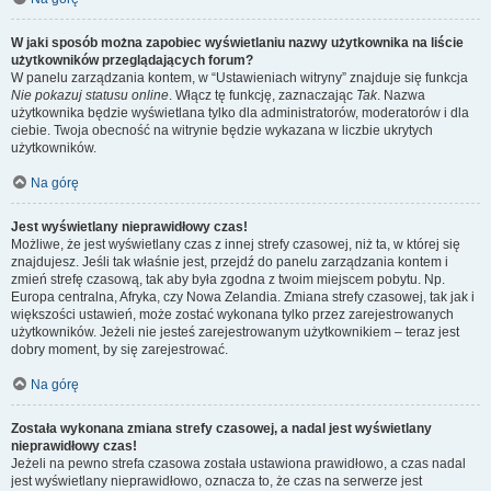
W jaki sposób można zapobiec wyświetlaniu nazwy użytkownika na liście
użytkowników przeglądających forum?
W panelu zarządzania kontem, w “Ustawieniach witryny” znajduje się funkcja
Nie pokazuj statusu online
. Włącz tę funkcję, zaznaczając
Tak
. Nazwa
użytkownika będzie wyświetlana tylko dla administratorów, moderatorów i dla
ciebie. Twoja obecność na witrynie będzie wykazana w liczbie ukrytych
użytkowników.
Na górę
Jest wyświetlany nieprawidłowy czas!
Możliwe, że jest wyświetlany czas z innej strefy czasowej, niż ta, w której się
znajdujesz. Jeśli tak właśnie jest, przejdź do panelu zarządzania kontem i
zmień strefę czasową, tak aby była zgodna z twoim miejscem pobytu. Np.
Europa centralna, Afryka, czy Nowa Zelandia. Zmiana strefy czasowej, tak jak i
większości ustawień, może zostać wykonana tylko przez zarejestrowanych
użytkowników. Jeżeli nie jesteś zarejestrowanym użytkownikiem – teraz jest
dobry moment, by się zarejestrować.
Na górę
Została wykonana zmiana strefy czasowej, a nadal jest wyświetlany
nieprawidłowy czas!
Jeżeli na pewno strefa czasowa została ustawiona prawidłowo, a czas nadal
jest wyświetlany nieprawidłowo, oznacza to, że czas na serwerze jest