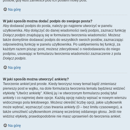
postów, gdy ktoś zamieścił pod ich postem nowy post.
Na górę
W jaki sposób można dodać podpis do swojego posta?
Aby dodawać podpis do posta, należy go najpierw utworzyć w panelu
użytkownika. Aby dołączyć do danej wiadomości swój podpis, zaznacz funkcję
Dołącz podpis
znajdującą się w formularzu tworzenia wiadomości. Możesz
także domyślnie dodawać podpis do wszystkich swoich postów, zaznaczając
odpowiednią funkcję w panelu użytkownika. Po uaktywnieniu tej funkcji, za
każdym razem pisząc post, możesz zdecydować o niedodawaniu do niego
podpisu, usuwając w formularzu tworzenia wiadomości zaznaczenie z pola
Dołącz podpis
.
Na górę
W jaki sposób można utworzyć ankietę?
Tworzenie ankiet jest proste. Kiedy tworzysz nowy temat bądź zmieniasz
pierwszy post w wątku, na dole formularza tworzenia tematu będziesz widzieć
etykietę “Utwórz ankietę”. Kliknij ją i w otworzonym formularzu podaj tytuł
ankiety i co najmniej dwie opcje. Każdą opcję należy wpisać w nowym wierszu
widocznego pola tekstowego. Możesz określić liczbę opcji, jakie użytkownik
może wybrać, wyznaczyć czas trwania ankiety (0 – bez limitu czasowego), a
także umożliwić użytkownikom zmianę wcześniej oddanego głosu. Jeśli nie
widzisz etykiety, prawdopodobnie nie masz uprawnień do tworzenia ankiet.
Na górę