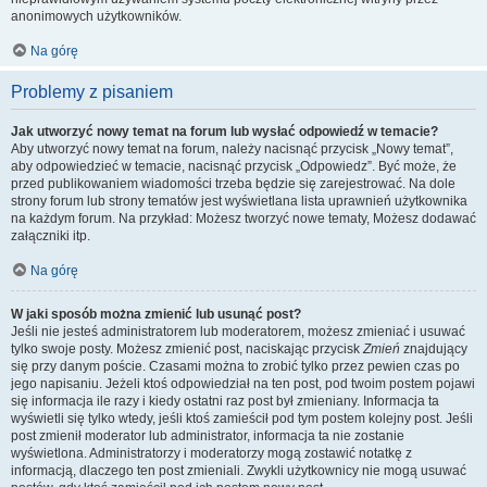
anonimowych użytkowników.
Na górę
Problemy z pisaniem
Jak utworzyć nowy temat na forum lub wysłać odpowiedź w temacie?
Aby utworzyć nowy temat na forum, należy nacisnąć przycisk „Nowy temat”,
aby odpowiedzieć w temacie, nacisnąć przycisk „Odpowiedz”. Być może, że
przed publikowaniem wiadomości trzeba będzie się zarejestrować. Na dole
strony forum lub strony tematów jest wyświetlana lista uprawnień użytkownika
na każdym forum. Na przykład: Możesz tworzyć nowe tematy, Możesz dodawać
załączniki itp.
Na górę
W jaki sposób można zmienić lub usunąć post?
Jeśli nie jesteś administratorem lub moderatorem, możesz zmieniać i usuwać
tylko swoje posty. Możesz zmienić post, naciskając przycisk
Zmień
znajdujący
się przy danym poście. Czasami można to zrobić tylko przez pewien czas po
jego napisaniu. Jeżeli ktoś odpowiedział na ten post, pod twoim postem pojawi
się informacja ile razy i kiedy ostatni raz post był zmieniany. Informacja ta
wyświetli się tylko wtedy, jeśli ktoś zamieścił pod tym postem kolejny post. Jeśli
post zmienił moderator lub administrator, informacja ta nie zostanie
wyświetlona. Administratorzy i moderatorzy mogą zostawić notatkę z
informacją, dlaczego ten post zmieniali. Zwykli użytkownicy nie mogą usuwać