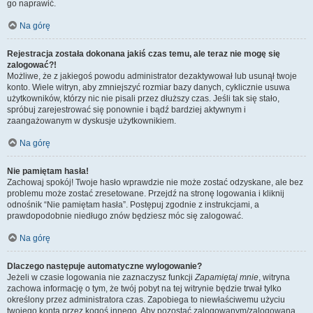
go naprawić.
Na górę
Rejestracja została dokonana jakiś czas temu, ale teraz nie mogę się
zalogować?!
Możliwe, że z jakiegoś powodu administrator dezaktywował lub usunął twoje
konto. Wiele witryn, aby zmniejszyć rozmiar bazy danych, cyklicznie usuwa
użytkowników, którzy nic nie pisali przez dłuższy czas. Jeśli tak się stało,
spróbuj zarejestrować się ponownie i bądź bardziej aktywnym i
zaangażowanym w dyskusje użytkownikiem.
Na górę
Nie pamiętam hasła!
Zachowaj spokój! Twoje hasło wprawdzie nie może zostać odzyskane, ale bez
problemu może zostać zresetowane. Przejdź na stronę logowania i kliknij
odnośnik “Nie pamiętam hasła”. Postępuj zgodnie z instrukcjami, a
prawdopodobnie niedługo znów będziesz móc się zalogować.
Na górę
Dlaczego następuje automatyczne wylogowanie?
Jeżeli w czasie logowania nie zaznaczysz funkcji
Zapamiętaj mnie
, witryna
zachowa informację o tym, że twój pobyt na tej witrynie będzie trwał tylko
określony przez administratora czas. Zapobiega to niewłaściwemu użyciu
twojego konta przez kogoś innego. Aby pozostać zalogowanym/zalogowaną,