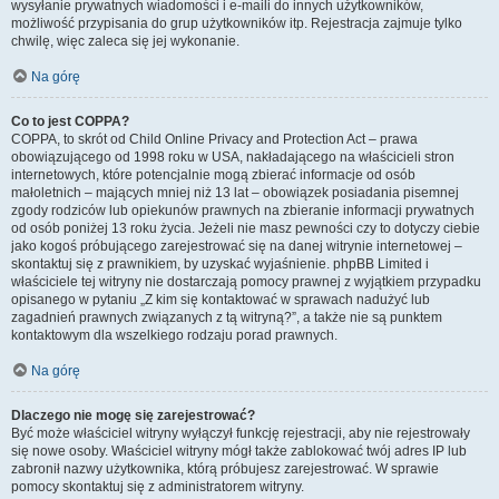
wysyłanie prywatnych wiadomości i e-maili do innych użytkowników,
możliwość przypisania do grup użytkowników itp. Rejestracja zajmuje tylko
chwilę, więc zaleca się jej wykonanie.
Na górę
Co to jest COPPA?
COPPA, to skrót od Child Online Privacy and Protection Act – prawa
obowiązującego od 1998 roku w USA, nakładającego na właścicieli stron
internetowych, które potencjalnie mogą zbierać informacje od osób
małoletnich – mających mniej niż 13 lat – obowiązek posiadania pisemnej
zgody rodziców lub opiekunów prawnych na zbieranie informacji prywatnych
od osób poniżej 13 roku życia. Jeżeli nie masz pewności czy to dotyczy ciebie
jako kogoś próbującego zarejestrować się na danej witrynie internetowej –
skontaktuj się z prawnikiem, by uzyskać wyjaśnienie. phpBB Limited i
właściciele tej witryny nie dostarczają pomocy prawnej z wyjątkiem przypadku
opisanego w pytaniu „Z kim się kontaktować w sprawach nadużyć lub
zagadnień prawnych związanych z tą witryną?”, a także nie są punktem
kontaktowym dla wszelkiego rodzaju porad prawnych.
Na górę
Dlaczego nie mogę się zarejestrować?
Być może właściciel witryny wyłączył funkcję rejestracji, aby nie rejestrowały
się nowe osoby. Właściciel witryny mógł także zablokować twój adres IP lub
zabronił nazwy użytkownika, którą próbujesz zarejestrować. W sprawie
pomocy skontaktuj się z administratorem witryny.