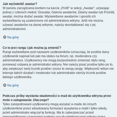
Jak wyświetlić awatar?
W panelu zarządzania kontem na karcie „Profil” w sekcji „Awatar”, używając
jednej z czterech metod: Gravatar, Galeria awatarów, Zdalny awatar lub Prześlij
awatar, można dodać awatar. Wyświetlanie awatarów i sposób ich
wyświetlania są uzależnione od administratora witryny. Jeśli nie można
używać awatarów na danej witrynie, należy skontaktować się z jej
administratorem.
Na górę
Co to jest ranga i jak można ją zmienić?
Rangi wyświetlane pod nazwami użytkowników oznaczają, ile postów dany
użytkownik napisał lub jaki ma status na forum, np. moderatora czy
administratora. Użytkownicy nie mogą bezpośrednio zmieniać stylu rang,
ponieważ ustawia je administrator witryny. Nie należy pisać postów tylko po to,
aby zwiększyć swój licznik postów i przez to swoją rangę. Większość witryn nie
toleruje takich działań i moderator lub administrator obniży licznik postów
takiego użytkownika.
Na górę
Podczas próby wysłania wiadomości e-mail do użytkownika witryna prosi
mnie o zalogowanie. Dlaczego?
Tylko zarejestrowani użytkownicy mogą wysyłać e-maile do innych
użytkowników przez wbudowany formularz wysyłania e-maili i tylko wtedy,
jeżeli administrator włączył tę funkcję. Ma to zabezpieczać przed
nieprawidłowym używaniem systemu poczty elektronicznej witryny przez