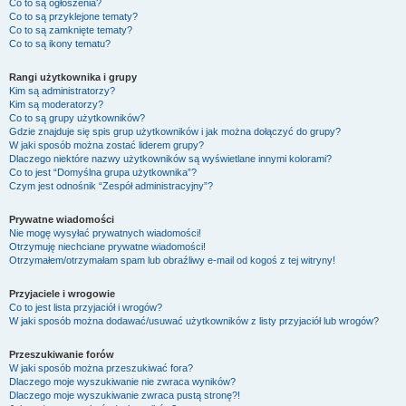
Co to są ogłoszenia?
Co to są przyklejone tematy?
Co to są zamknięte tematy?
Co to są ikony tematu?
Rangi użytkownika i grupy
Kim są administratorzy?
Kim są moderatorzy?
Co to są grupy użytkowników?
Gdzie znajduje się spis grup użytkowników i jak można dołączyć do grupy?
W jaki sposób można zostać liderem grupy?
Dlaczego niektóre nazwy użytkowników są wyświetlane innymi kolorami?
Co to jest “Domyślna grupa użytkownika”?
Czym jest odnośnik “Zespół administracyjny”?
Prywatne wiadomości
Nie mogę wysyłać prywatnych wiadomości!
Otrzymuję niechciane prywatne wiadomości!
Otrzymałem/otrzymałam spam lub obraźliwy e-mail od kogoś z tej witryny!
Przyjaciele i wrogowie
Co to jest lista przyjaciół i wrogów?
W jaki sposób można dodawać/usuwać użytkowników z listy przyjaciół lub wrogów?
Przeszukiwanie forów
W jaki sposób można przeszukiwać fora?
Dlaczego moje wyszukiwanie nie zwraca wyników?
Dlaczego moje wyszukiwanie zwraca pustą stronę?!