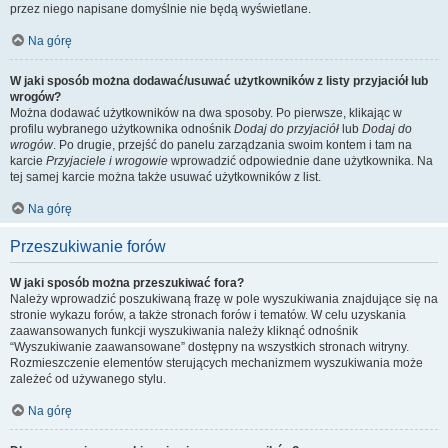
przez niego napisane domyślnie nie będą wyświetlane.
Na górę
W jaki sposób można dodawać/usuwać użytkowników z listy przyjaciół lub
wrogów?
Można dodawać użytkowników na dwa sposoby. Po pierwsze, klikając w
profilu wybranego użytkownika odnośnik
Dodaj do przyjaciół
lub
Dodaj do
wrogów
. Po drugie, przejść do panelu zarządzania swoim kontem i tam na
karcie
Przyjaciele i wrogowie
wprowadzić odpowiednie dane użytkownika. Na
tej samej karcie można także usuwać użytkowników z list.
Na górę
Przeszukiwanie forów
W jaki sposób można przeszukiwać fora?
Należy wprowadzić poszukiwaną frazę w pole wyszukiwania znajdujące się na
stronie wykazu forów, a także stronach forów i tematów. W celu uzyskania
zaawansowanych funkcji wyszukiwania należy kliknąć odnośnik
“Wyszukiwanie zaawansowane” dostępny na wszystkich stronach witryny.
Rozmieszczenie elementów sterujących mechanizmem wyszukiwania może
zależeć od używanego stylu.
Na górę