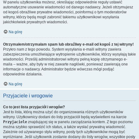
W panelu użytkownika możesz, określając odpowiednie reguły ustawić
automatyczne usuwanie wiadomości od danego nadawcy. Jeżeli otrzymujesz
od kogoś obraźliwe prywatne wiadomości, poinformuj o tym moderatorów
witryny, którzy będą mogli zabronić takiemu użytkownikowi wysyłania
jakichkolwiek prywatnych wiadomości.
Na górę
Otrzymałem/otrzymałam spam lub obraźliwy e-mail od kogoś z tej witryny!
Przykro nam z tego powodu. System wysyłania e-maili witryny zawiera
zabezpieczenia umożliwiające wytropienie użytkowników, którzy wysyłają takie
wiadomości. Prześlij administratorowi witryny pełną kopię otrzymanego e-
maila – ważne, aby były w niej zawarte nagłówki, ponieważ zawierają one
informacje o nadawcy. Administrator będzie wówczas mógł podjąć
odpowiednie działania.
Na górę
Przyjaciele i wrogowie
Co to jest lista przyjaciół i wrogów?
Jest to lista, którą można użyć do organizowania różnych użytkowników
witryny. Użytkownicy dodani do listy przyjaciół będą wyświetleni na karcie
Przyjaciele
znajdującej się w panelu zarządzania kontem. Z tego poziomu
można szybko sprawdzić ich status, a także wysłać prywatną wiadomość.
Zależnie od używanego stylu witryny, posty tych użytkowników mogą być
wyróżniane. Jeśli użytkownik zostanie dodany do listy wrogów, wszystkie posty