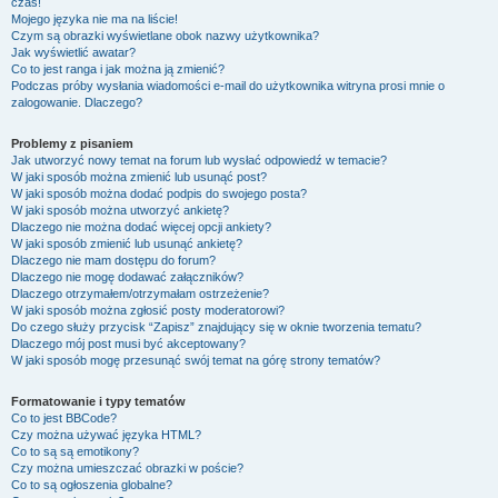
czas!
Mojego języka nie ma na liście!
Czym są obrazki wyświetlane obok nazwy użytkownika?
Jak wyświetlić awatar?
Co to jest ranga i jak można ją zmienić?
Podczas próby wysłania wiadomości e-mail do użytkownika witryna prosi mnie o
zalogowanie. Dlaczego?
Problemy z pisaniem
Jak utworzyć nowy temat na forum lub wysłać odpowiedź w temacie?
W jaki sposób można zmienić lub usunąć post?
W jaki sposób można dodać podpis do swojego posta?
W jaki sposób można utworzyć ankietę?
Dlaczego nie można dodać więcej opcji ankiety?
W jaki sposób zmienić lub usunąć ankietę?
Dlaczego nie mam dostępu do forum?
Dlaczego nie mogę dodawać załączników?
Dlaczego otrzymałem/otrzymałam ostrzeżenie?
W jaki sposób można zgłosić posty moderatorowi?
Do czego służy przycisk “Zapisz” znajdujący się w oknie tworzenia tematu?
Dlaczego mój post musi być akceptowany?
W jaki sposób mogę przesunąć swój temat na górę strony tematów?
Formatowanie i typy tematów
Co to jest BBCode?
Czy można używać języka HTML?
Co to są są emotikony?
Czy można umieszczać obrazki w poście?
Co to są ogłoszenia globalne?