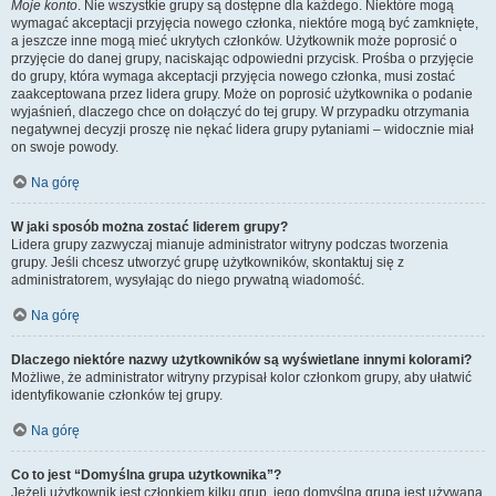
Moje konto
. Nie wszystkie grupy są dostępne dla każdego. Niektóre mogą
wymagać akceptacji przyjęcia nowego członka, niektóre mogą być zamknięte,
a jeszcze inne mogą mieć ukrytych członków. Użytkownik może poprosić o
przyjęcie do danej grupy, naciskając odpowiedni przycisk. Prośba o przyjęcie
do grupy, która wymaga akceptacji przyjęcia nowego członka, musi zostać
zaakceptowana przez lidera grupy. Może on poprosić użytkownika o podanie
wyjaśnień, dlaczego chce on dołączyć do tej grupy. W przypadku otrzymania
negatywnej decyzji proszę nie nękać lidera grupy pytaniami – widocznie miał
on swoje powody.
Na górę
W jaki sposób można zostać liderem grupy?
Lidera grupy zazwyczaj mianuje administrator witryny podczas tworzenia
grupy. Jeśli chcesz utworzyć grupę użytkowników, skontaktuj się z
administratorem, wysyłając do niego prywatną wiadomość.
Na górę
Dlaczego niektóre nazwy użytkowników są wyświetlane innymi kolorami?
Możliwe, że administrator witryny przypisał kolor członkom grupy, aby ułatwić
identyfikowanie członków tej grupy.
Na górę
Co to jest “Domyślna grupa użytkownika”?
Jeżeli użytkownik jest członkiem kilku grup, jego domyślna grupa jest używana