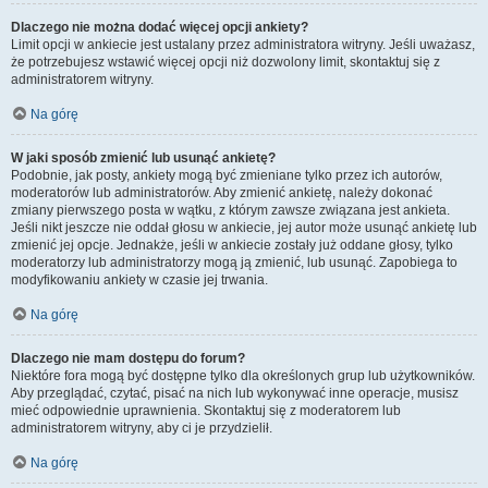
Dlaczego nie można dodać więcej opcji ankiety?
Limit opcji w ankiecie jest ustalany przez administratora witryny. Jeśli uważasz,
że potrzebujesz wstawić więcej opcji niż dozwolony limit, skontaktuj się z
administratorem witryny.
Na górę
W jaki sposób zmienić lub usunąć ankietę?
Podobnie, jak posty, ankiety mogą być zmieniane tylko przez ich autorów,
moderatorów lub administratorów. Aby zmienić ankietę, należy dokonać
zmiany pierwszego posta w wątku, z którym zawsze związana jest ankieta.
Jeśli nikt jeszcze nie oddał głosu w ankiecie, jej autor może usunąć ankietę lub
zmienić jej opcje. Jednakże, jeśli w ankiecie zostały już oddane głosy, tylko
moderatorzy lub administratorzy mogą ją zmienić, lub usunąć. Zapobiega to
modyfikowaniu ankiety w czasie jej trwania.
Na górę
Dlaczego nie mam dostępu do forum?
Niektóre fora mogą być dostępne tylko dla określonych grup lub użytkowników.
Aby przeglądać, czytać, pisać na nich lub wykonywać inne operacje, musisz
mieć odpowiednie uprawnienia. Skontaktuj się z moderatorem lub
administratorem witryny, aby ci je przydzielił.
Na górę