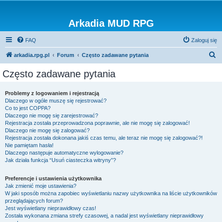
Arkadia MUD RPG
FAQ
Zaloguj się
S
arkadia.rpg.pl
Forum
Często zadawane pytania
z
Często zadawane pytania
u
k
Problemy z logowaniem i rejestracją
Dlaczego w ogóle muszę się rejestrować?
a
Co to jest COPPA?
j
Dlaczego nie mogę się zarejestrować?
Rejestracja została przeprowadzona poprawnie, ale nie mogę się zalogować!
Dlaczego nie mogę się zalogować?
Rejestracja została dokonana jakiś czas temu, ale teraz nie mogę się zalogować?!
Nie pamiętam hasła!
Dlaczego następuje automatyczne wylogowanie?
Jak działa funkcja “Usuń ciasteczka witryny”?
Preferencje i ustawienia użytkownika
Jak zmienić moje ustawienia?
W jaki sposób można zapobiec wyświetlaniu nazwy użytkownika na liście użytkowników
przeglądających forum?
Jest wyświetlany nieprawidłowy czas!
Została wykonana zmiana strefy czasowej, a nadal jest wyświetlany nieprawidłowy