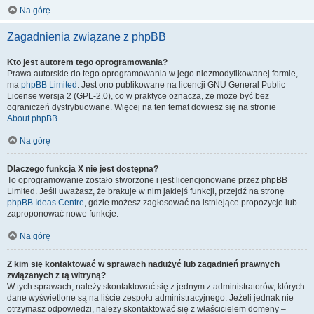
Na górę
Zagadnienia związane z phpBB
Kto jest autorem tego oprogramowania?
Prawa autorskie do tego oprogramowania w jego niezmodyfikowanej formie,
ma
phpBB Limited
. Jest ono publikowane na licencji GNU General Public
License wersja 2 (GPL-2.0), co w praktyce oznacza, że może być bez
ograniczeń dystrybuowane. Więcej na ten temat dowiesz się na stronie
About phpBB
.
Na górę
Dlaczego funkcja X nie jest dostępna?
To oprogramowanie zostało stworzone i jest licencjonowane przez phpBB
Limited. Jeśli uważasz, że brakuje w nim jakiejś funkcji, przejdź na stronę
phpBB Ideas Centre
, gdzie możesz zagłosować na istniejące propozycje lub
zaproponować nowe funkcje.
Na górę
Z kim się kontaktować w sprawach nadużyć lub zagadnień prawnych
związanych z tą witryną?
W tych sprawach, należy skontaktować się z jednym z administratorów, których
dane wyświetlone są na liście zespołu administracyjnego. Jeżeli jednak nie
otrzymasz odpowiedzi, należy skontaktować się z właścicielem domeny –