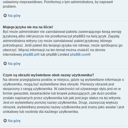
ustawiony nieprawidłowo. Poinformuj o tym administratora, by naprawił
problem.
Na górę
Mojego języka nie ma na liście!
Być może administrator nie zainstalował pakietu zawierającego twoją wersję
językową albo nikt jeszcze nie przetłumaczył phpBB3 na twój język. Zapytaj
administratora witryny czy może zainstalować pakiet językowy, którego
potrzebujesz. Jeśli pakiet dla twojego języka nie istnieje, może spróbujesz go
utworzyć. Więcej informacji na ten temat można znaleźć na stronie
internetowej
phpBB.pl
® lub phpBB Limited
phpBB.com
®
Na górę
Czym są obrazki wyświetlane obok nazwy użytkownika?
Na stronie przeglądania postów, w miejscu, gdzie są wyświetlane informacje o
użytkowniku, mogą być wyświetlane dwa obrazki. Pierwszy obrazek jest
skojarzony z rangą użytkownika. W zależności od używanego stylu jest on w
formie gwiazdek, kwadracików lub kropek pokazujących, jak dużo postów
zostało napisanych przez użytkownika lub jaki jest jego status na tej witrynie.
Jest on wyświetlany poniżej nazwy użytkownika. Drugi, zazwyczaj większy
obrazek, wyświetlany powyżej nazwy użytkownika jest znany jako awatar i jest
unikatowy lub osobisty dla każdego użytkownika.
Na górę