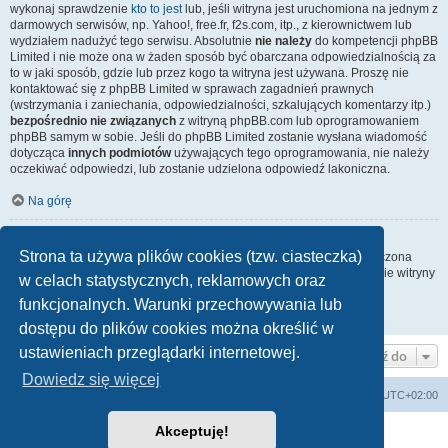
wykonaj sprawdzenie
kto to jest
lub, jeśli witryna jest uruchomiona na jednym z
darmowych serwisów, np. Yahoo!, free.fr, f2s.com, itp., z kierownictwem lub
wydziałem nadużyć tego serwisu. Absolutnie
nie należy
do kompetencji phpBB
Limited i nie może ona w żaden sposób być obarczana odpowiedzialnością za
to w jaki sposób, gdzie lub przez kogo ta witryna jest używana. Proszę nie
kontaktować się z phpBB Limited w sprawach zagadnień prawnych
(wstrzymania i zaniechania, odpowiedzialności, szkalujących komentarzy itp.)
bezpośrednio nie związanych
z witryną phpBB.com lub oprogramowaniem
phpBB samym w sobie. Jeśli do phpBB Limited zostanie wysłana wiadomość
dotycząca
innych podmiotów
używających tego oprogramowania, nie należy
oczekiwać odpowiedzi, lub zostanie udzielona odpowiedź lakoniczna.
Na górę
Jak nawiązać kontakt z administratorem witryny?
Strona ta używa plików cookies (tzw. ciasteczka)
Wszyscy użytkownicy witryny mogą używać – jeśli funkcja ta jest włączona
przez administratora witryny – formularza „Kontakt z nami”. Członkowie witryny
w celach statystycznych, reklamowych oraz
mogą także używać odnośnika „Zespół administracyjny”.
funkcjonalnych. Warunki przechowywania lub
Na górę
dostępu do plików cookies można określić w
ustawieniach przeglądarki internetowej.
Przejdź do
Dowiedz się więcej
arkadia.rpg.pl
Forum
Strefa czasowa
UTC+02:00
Akceptuję!
Technologię dostarcza
phpBB
® Forum Software © phpBB Limited