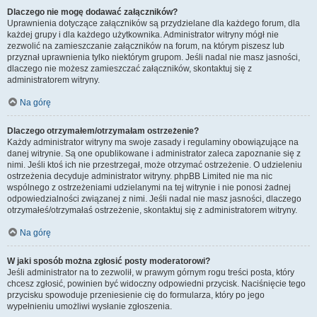
Dlaczego nie mogę dodawać załączników?
Uprawnienia dotyczące załączników są przydzielane dla każdego forum, dla
każdej grupy i dla każdego użytkownika. Administrator witryny mógł nie
zezwolić na zamieszczanie załączników na forum, na którym piszesz lub
przyznał uprawnienia tylko niektórym grupom. Jeśli nadal nie masz jasności,
dlaczego nie możesz zamieszczać załączników, skontaktuj się z
administratorem witryny.
Na górę
Dlaczego otrzymałem/otrzymałam ostrzeżenie?
Każdy administrator witryny ma swoje zasady i regulaminy obowiązujące na
danej witrynie. Są one opublikowane i administrator zaleca zapoznanie się z
nimi. Jeśli ktoś ich nie przestrzegał, może otrzymać ostrzeżenie. O udzieleniu
ostrzeżenia decyduje administrator witryny. phpBB Limited nie ma nic
wspólnego z ostrzeżeniami udzielanymi na tej witrynie i nie ponosi żadnej
odpowiedzialności związanej z nimi. Jeśli nadal nie masz jasności, dlaczego
otrzymałeś/otrzymałaś ostrzeżenie, skontaktuj się z administratorem witryny.
Na górę
W jaki sposób można zgłosić posty moderatorowi?
Jeśli administrator na to zezwolił, w prawym górnym rogu treści posta, który
chcesz zgłosić, powinien być widoczny odpowiedni przycisk. Naciśnięcie tego
przycisku spowoduje przeniesienie cię do formularza, który po jego
wypełnieniu umożliwi wysłanie zgłoszenia.