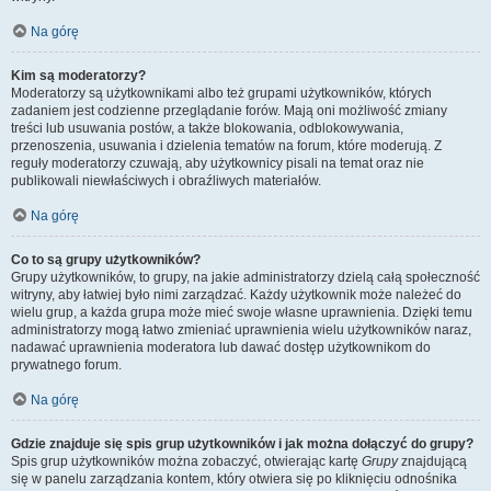
Na górę
Kim są moderatorzy?
Moderatorzy są użytkownikami albo też grupami użytkowników, których
zadaniem jest codzienne przeglądanie forów. Mają oni możliwość zmiany
treści lub usuwania postów, a także blokowania, odblokowywania,
przenoszenia, usuwania i dzielenia tematów na forum, które moderują. Z
reguły moderatorzy czuwają, aby użytkownicy pisali na temat oraz nie
publikowali niewłaściwych i obraźliwych materiałów.
Na górę
Co to są grupy użytkowników?
Grupy użytkowników, to grupy, na jakie administratorzy dzielą całą społeczność
witryny, aby łatwiej było nimi zarządzać. Każdy użytkownik może należeć do
wielu grup, a każda grupa może mieć swoje własne uprawnienia. Dzięki temu
administratorzy mogą łatwo zmieniać uprawnienia wielu użytkowników naraz,
nadawać uprawnienia moderatora lub dawać dostęp użytkownikom do
prywatnego forum.
Na górę
Gdzie znajduje się spis grup użytkowników i jak można dołączyć do grupy?
Spis grup użytkowników można zobaczyć, otwierając kartę
Grupy
znajdującą
się w panelu zarządzania kontem, który otwiera się po kliknięciu odnośnika