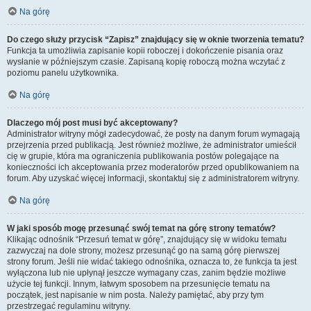
Na górę
Do czego służy przycisk “Zapisz” znajdujący się w oknie tworzenia tematu?
Funkcja ta umożliwia zapisanie kopii roboczej i dokończenie pisania oraz
wysłanie w późniejszym czasie. Zapisaną kopię roboczą można wczytać z
poziomu panelu użytkownika.
Na górę
Dlaczego mój post musi być akceptowany?
Administrator witryny mógł zadecydować, że posty na danym forum wymagają
przejrzenia przed publikacją. Jest również możliwe, że administrator umieścił
cię w grupie, która ma ograniczenia publikowania postów polegające na
konieczności ich akceptowania przez moderatorów przed opublikowaniem na
forum. Aby uzyskać więcej informacji, skontaktuj się z administratorem witryny.
Na górę
W jaki sposób mogę przesunąć swój temat na górę strony tematów?
Klikając odnośnik “Przesuń temat w górę”, znajdujący się w widoku tematu
zazwyczaj na dole strony, możesz przesunąć go na samą górę pierwszej
strony forum. Jeśli nie widać takiego odnośnika, oznacza to, że funkcja ta jest
wyłączona lub nie upłynął jeszcze wymagany czas, zanim będzie możliwe
użycie tej funkcji. Innym, łatwym sposobem na przesunięcie tematu na
początek, jest napisanie w nim posta. Należy pamiętać, aby przy tym
przestrzegać regulaminu witryny.