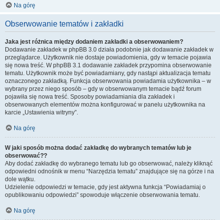
Na górę
Obserwowanie tematów i zakładki
Jaka jest różnica między dodaniem zakładki a obserwowaniem?
Dodawanie zakładek w phpBB 3.0 działa podobnie jak dodawanie zakładek w
przeglądarce. Użytkownik nie dostaje powiadomienia, gdy w temacie pojawia
się nowa treść. W phpBB 3.1 dodawanie zakładek przypomina obserwowanie
tematu. Użytkownik może być powiadamiany, gdy nastąpi aktualizacja tematu
oznaczonego zakładką. Funkcja obserwowania powiadamia użytkownika – w
wybrany przez niego sposób – gdy w obserwowanym temacie bądź forum
pojawiła się nowa treść. Sposoby powiadamiania dla zakładek i
obserwowanych elementów można konfigurować w panelu użytkownika na
karcie „Ustawienia witryny”.
Na górę
W jaki sposób można dodać zakładkę do wybranych tematów lub je
obserwować??
Aby dodać zakładkę do wybranego tematu lub go obserwować, należy kliknąć
odpowiedni odnośnik w menu “Narzędzia tematu” znajdujące się na górze i na
dole wątku.
Udzielenie odpowiedzi w temacie, gdy jest aktywna funkcja “Powiadamiaj o
opublikowaniu odpowiedzi” spowoduje włączenie obserwowania tematu.
Na górę