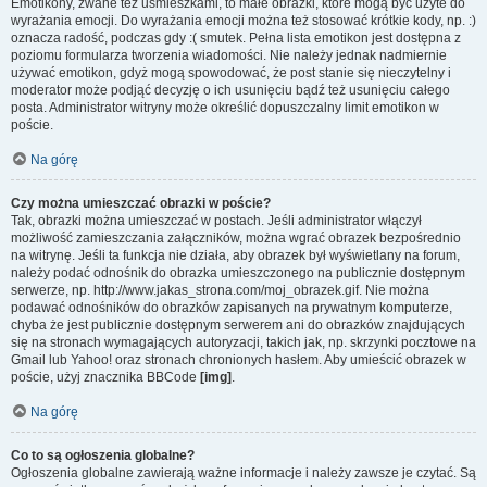
Emotikony, zwane też uśmieszkami, to małe obrazki, które mogą być użyte do
wyrażania emocji. Do wyrażania emocji można też stosować krótkie kody, np. :)
oznacza radość, podczas gdy :( smutek. Pełna lista emotikon jest dostępna z
poziomu formularza tworzenia wiadomości. Nie należy jednak nadmiernie
używać emotikon, gdyż mogą spowodować, że post stanie się nieczytelny i
moderator może podjąć decyzję o ich usunięciu bądź też usunięciu całego
posta. Administrator witryny może określić dopuszczalny limit emotikon w
poście.
Na górę
Czy można umieszczać obrazki w poście?
Tak, obrazki można umieszczać w postach. Jeśli administrator włączył
możliwość zamieszczania załączników, można wgrać obrazek bezpośrednio
na witrynę. Jeśli ta funkcja nie działa, aby obrazek był wyświetlany na forum,
należy podać odnośnik do obrazka umieszczonego na publicznie dostępnym
serwerze, np. http://www.jakas_strona.com/moj_obrazek.gif. Nie można
podawać odnośników do obrazków zapisanych na prywatnym komputerze,
chyba że jest publicznie dostępnym serwerem ani do obrazków znajdujących
się na stronach wymagających autoryzacji, takich jak, np. skrzynki pocztowe na
Gmail lub Yahoo! oraz stronach chronionych hasłem. Aby umieścić obrazek w
poście, użyj znacznika BBCode
[img]
.
Na górę
Co to są ogłoszenia globalne?
Ogłoszenia globalne zawierają ważne informacje i należy zawsze je czytać. Są