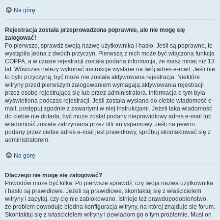
Na górę
Rejestracja została przeprowadzona poprawnie, ale nie mogę się
zalogować!
Po pierwsze, sprawdź swoją nazwę użytkownika i hasło. Jeśli są poprawne, to
wystąpiła jedna z dwóch przyczyn. Pierwszą z nich może być włączona funkcja
COPPA, a w czasie rejestracji została podana informacja, że masz mniej niż 13
lat. Wówczas należy wykonać instrukcje wysłane na twój adres e-mail. Jeśli nie
to było przyczyną, być może nie została aktywowana rejestracja. Niektóre
witryny przed pierwszym zalogowaniem wymagają aktywowania rejestracji
przez osobę rejestrującą się lub przez administratora. Informacja o tym była
wyświetlona podczas rejestracji. Jeśli została wysłana do ciebie wiadomość e-
mail, postępuj zgodnie z zawartymi w niej instrukcjami. Jeżeli taka wiadomość
do ciebie nie dotarła, być może został podany nieprawidłowy adres e-mail lub
wiadomość została zatrzymana przez filtr antyspamowy. Jeśli na pewno
podany przez ciebie adres e-mail jest prawidłowy, spróbuj skontaktować się z
administratorem.
Na górę
Dlaczego nie mogę się zalogować?
Powodów może być kilka. Po pierwsze sprawdź, czy twoja nazwa użytkownika
i hasło są prawidłowe. Jeżeli są prawidłowe, skontaktuj się z właścicielem
witryny i zapytaj, czy cię nie zablokowano. Istnieje też prawdopodobieństwo,
że problem powoduje błędna konfiguracja witryny, na której znajduje się forum.
Skontaktuj się z właścicielem witryny i powiadom go o tym problemie. Musi on