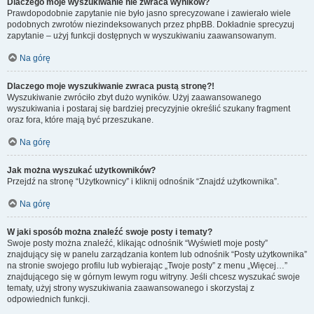
Dlaczego moje wyszukiwanie nie zwraca wyników?
Prawdopodobnie zapytanie nie było jasno sprecyzowane i zawierało wiele
podobnych zwrotów niezindeksowanych przez phpBB. Dokładnie sprecyzuj
zapytanie – użyj funkcji dostępnych w wyszukiwaniu zaawansowanym.
Na górę
Dlaczego moje wyszukiwanie zwraca pustą stronę?!
Wyszukiwanie zwróciło zbyt dużo wyników. Użyj zaawansowanego
wyszukiwania i postaraj się bardziej precyzyjnie określić szukany fragment
oraz fora, które mają być przeszukane.
Na górę
Jak można wyszukać użytkowników?
Przejdź na stronę “Użytkownicy” i kliknij odnośnik “Znajdź użytkownika”.
Na górę
W jaki sposób można znaleźć swoje posty i tematy?
Swoje posty można znaleźć, klikając odnośnik “Wyświetl moje posty”
znajdujący się w panelu zarządzania kontem lub odnośnik “Posty użytkownika”
na stronie swojego profilu lub wybierając „Twoje posty” z menu „Więcej…”
znajdującego się w górnym lewym rogu witryny. Jeśli chcesz wyszukać swoje
tematy, użyj strony wyszukiwania zaawansowanego i skorzystaj z
odpowiednich funkcji.