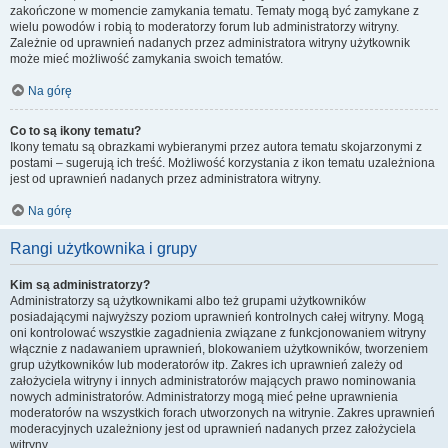
zakończone w momencie zamykania tematu. Tematy mogą być zamykane z
wielu powodów i robią to moderatorzy forum lub administratorzy witryny.
Zależnie od uprawnień nadanych przez administratora witryny użytkownik
może mieć możliwość zamykania swoich tematów.
Na górę
Co to są ikony tematu?
Ikony tematu są obrazkami wybieranymi przez autora tematu skojarzonymi z
postami – sugerują ich treść. Możliwość korzystania z ikon tematu uzależniona
jest od uprawnień nadanych przez administratora witryny.
Na górę
Rangi użytkownika i grupy
Kim są administratorzy?
Administratorzy są użytkownikami albo też grupami użytkowników
posiadającymi najwyższy poziom uprawnień kontrolnych całej witryny. Mogą
oni kontrolować wszystkie zagadnienia związane z funkcjonowaniem witryny
włącznie z nadawaniem uprawnień, blokowaniem użytkowników, tworzeniem
grup użytkowników lub moderatorów itp. Zakres ich uprawnień zależy od
założyciela witryny i innych administratorów mających prawo nominowania
nowych administratorów. Administratorzy mogą mieć pełne uprawnienia
moderatorów na wszystkich forach utworzonych na witrynie. Zakres uprawnień
moderacyjnych uzależniony jest od uprawnień nadanych przez założyciela
witryny.