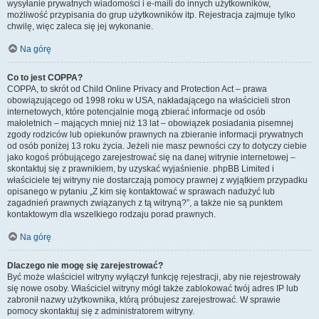
wysyłanie prywatnych wiadomości i e-maili do innych użytkowników,
możliwość przypisania do grup użytkowników itp. Rejestracja zajmuje tylko
chwilę, więc zaleca się jej wykonanie.
Na górę
Co to jest COPPA?
COPPA, to skrót od Child Online Privacy and Protection Act – prawa
obowiązującego od 1998 roku w USA, nakładającego na właścicieli stron
internetowych, które potencjalnie mogą zbierać informacje od osób
małoletnich – mających mniej niż 13 lat – obowiązek posiadania pisemnej
zgody rodziców lub opiekunów prawnych na zbieranie informacji prywatnych
od osób poniżej 13 roku życia. Jeżeli nie masz pewności czy to dotyczy ciebie
jako kogoś próbującego zarejestrować się na danej witrynie internetowej –
skontaktuj się z prawnikiem, by uzyskać wyjaśnienie. phpBB Limited i
właściciele tej witryny nie dostarczają pomocy prawnej z wyjątkiem przypadku
opisanego w pytaniu „Z kim się kontaktować w sprawach nadużyć lub
zagadnień prawnych związanych z tą witryną?”, a także nie są punktem
kontaktowym dla wszelkiego rodzaju porad prawnych.
Na górę
Dlaczego nie mogę się zarejestrować?
Być może właściciel witryny wyłączył funkcję rejestracji, aby nie rejestrowały
się nowe osoby. Właściciel witryny mógł także zablokować twój adres IP lub
zabronił nazwy użytkownika, którą próbujesz zarejestrować. W sprawie
pomocy skontaktuj się z administratorem witryny.