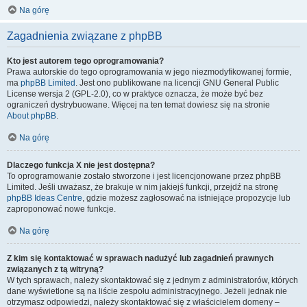
Na górę
Zagadnienia związane z phpBB
Kto jest autorem tego oprogramowania?
Prawa autorskie do tego oprogramowania w jego niezmodyfikowanej formie,
ma
phpBB Limited
. Jest ono publikowane na licencji GNU General Public
License wersja 2 (GPL-2.0), co w praktyce oznacza, że może być bez
ograniczeń dystrybuowane. Więcej na ten temat dowiesz się na stronie
About phpBB
.
Na górę
Dlaczego funkcja X nie jest dostępna?
To oprogramowanie zostało stworzone i jest licencjonowane przez phpBB
Limited. Jeśli uważasz, że brakuje w nim jakiejś funkcji, przejdź na stronę
phpBB Ideas Centre
, gdzie możesz zagłosować na istniejące propozycje lub
zaproponować nowe funkcje.
Na górę
Z kim się kontaktować w sprawach nadużyć lub zagadnień prawnych
związanych z tą witryną?
W tych sprawach, należy skontaktować się z jednym z administratorów, których
dane wyświetlone są na liście zespołu administracyjnego. Jeżeli jednak nie
otrzymasz odpowiedzi, należy skontaktować się z właścicielem domeny –