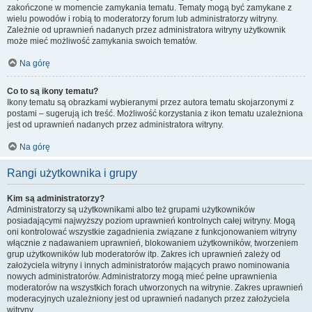
zakończone w momencie zamykania tematu. Tematy mogą być zamykane z
wielu powodów i robią to moderatorzy forum lub administratorzy witryny.
Zależnie od uprawnień nadanych przez administratora witryny użytkownik
może mieć możliwość zamykania swoich tematów.
Na górę
Co to są ikony tematu?
Ikony tematu są obrazkami wybieranymi przez autora tematu skojarzonymi z
postami – sugerują ich treść. Możliwość korzystania z ikon tematu uzależniona
jest od uprawnień nadanych przez administratora witryny.
Na górę
Rangi użytkownika i grupy
Kim są administratorzy?
Administratorzy są użytkownikami albo też grupami użytkowników
posiadającymi najwyższy poziom uprawnień kontrolnych całej witryny. Mogą
oni kontrolować wszystkie zagadnienia związane z funkcjonowaniem witryny
włącznie z nadawaniem uprawnień, blokowaniem użytkowników, tworzeniem
grup użytkowników lub moderatorów itp. Zakres ich uprawnień zależy od
założyciela witryny i innych administratorów mających prawo nominowania
nowych administratorów. Administratorzy mogą mieć pełne uprawnienia
moderatorów na wszystkich forach utworzonych na witrynie. Zakres uprawnień
moderacyjnych uzależniony jest od uprawnień nadanych przez założyciela
witryny.