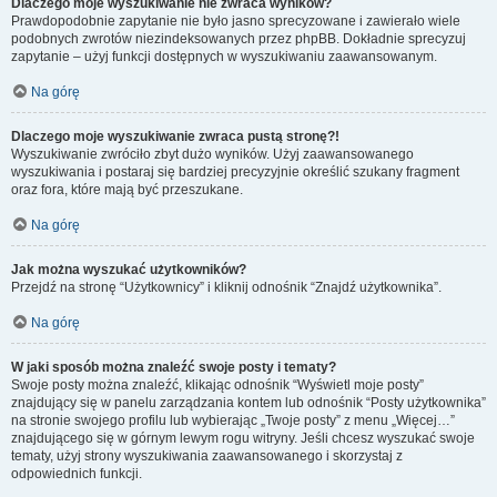
Dlaczego moje wyszukiwanie nie zwraca wyników?
Prawdopodobnie zapytanie nie było jasno sprecyzowane i zawierało wiele
podobnych zwrotów niezindeksowanych przez phpBB. Dokładnie sprecyzuj
zapytanie – użyj funkcji dostępnych w wyszukiwaniu zaawansowanym.
Na górę
Dlaczego moje wyszukiwanie zwraca pustą stronę?!
Wyszukiwanie zwróciło zbyt dużo wyników. Użyj zaawansowanego
wyszukiwania i postaraj się bardziej precyzyjnie określić szukany fragment
oraz fora, które mają być przeszukane.
Na górę
Jak można wyszukać użytkowników?
Przejdź na stronę “Użytkownicy” i kliknij odnośnik “Znajdź użytkownika”.
Na górę
W jaki sposób można znaleźć swoje posty i tematy?
Swoje posty można znaleźć, klikając odnośnik “Wyświetl moje posty”
znajdujący się w panelu zarządzania kontem lub odnośnik “Posty użytkownika”
na stronie swojego profilu lub wybierając „Twoje posty” z menu „Więcej…”
znajdującego się w górnym lewym rogu witryny. Jeśli chcesz wyszukać swoje
tematy, użyj strony wyszukiwania zaawansowanego i skorzystaj z
odpowiednich funkcji.