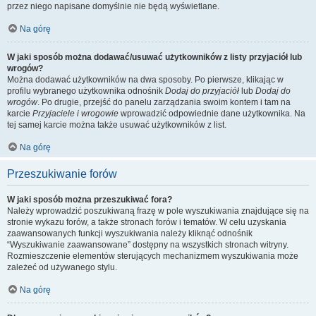
przez niego napisane domyślnie nie będą wyświetlane.
Na górę
W jaki sposób można dodawać/usuwać użytkowników z listy przyjaciół lub
wrogów?
Można dodawać użytkowników na dwa sposoby. Po pierwsze, klikając w
profilu wybranego użytkownika odnośnik
Dodaj do przyjaciół
lub
Dodaj do
wrogów
. Po drugie, przejść do panelu zarządzania swoim kontem i tam na
karcie
Przyjaciele i wrogowie
wprowadzić odpowiednie dane użytkownika. Na
tej samej karcie można także usuwać użytkowników z list.
Na górę
Przeszukiwanie forów
W jaki sposób można przeszukiwać fora?
Należy wprowadzić poszukiwaną frazę w pole wyszukiwania znajdujące się na
stronie wykazu forów, a także stronach forów i tematów. W celu uzyskania
zaawansowanych funkcji wyszukiwania należy kliknąć odnośnik
“Wyszukiwanie zaawansowane” dostępny na wszystkich stronach witryny.
Rozmieszczenie elementów sterujących mechanizmem wyszukiwania może
zależeć od używanego stylu.
Na górę