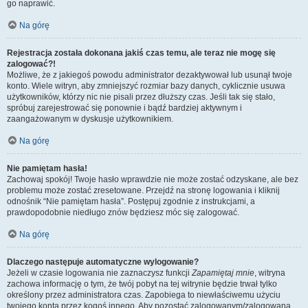
go naprawić.
Na górę
Rejestracja została dokonana jakiś czas temu, ale teraz nie mogę się
zalogować?!
Możliwe, że z jakiegoś powodu administrator dezaktywował lub usunął twoje
konto. Wiele witryn, aby zmniejszyć rozmiar bazy danych, cyklicznie usuwa
użytkowników, którzy nic nie pisali przez dłuższy czas. Jeśli tak się stało,
spróbuj zarejestrować się ponownie i bądź bardziej aktywnym i
zaangażowanym w dyskusje użytkownikiem.
Na górę
Nie pamiętam hasła!
Zachowaj spokój! Twoje hasło wprawdzie nie może zostać odzyskane, ale bez
problemu może zostać zresetowane. Przejdź na stronę logowania i kliknij
odnośnik “Nie pamiętam hasła”. Postępuj zgodnie z instrukcjami, a
prawdopodobnie niedługo znów będziesz móc się zalogować.
Na górę
Dlaczego następuje automatyczne wylogowanie?
Jeżeli w czasie logowania nie zaznaczysz funkcji
Zapamiętaj mnie
, witryna
zachowa informację o tym, że twój pobyt na tej witrynie będzie trwał tylko
określony przez administratora czas. Zapobiega to niewłaściwemu użyciu
twojego konta przez kogoś innego. Aby pozostać zalogowanym/zalogowaną,