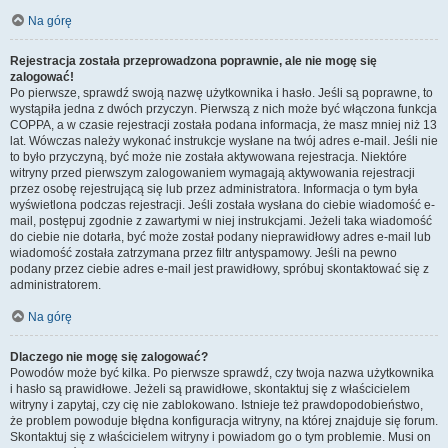
Na górę
Rejestracja została przeprowadzona poprawnie, ale nie mogę się
zalogować!
Po pierwsze, sprawdź swoją nazwę użytkownika i hasło. Jeśli są poprawne, to
wystąpiła jedna z dwóch przyczyn. Pierwszą z nich może być włączona funkcja
COPPA, a w czasie rejestracji została podana informacja, że masz mniej niż 13
lat. Wówczas należy wykonać instrukcje wysłane na twój adres e-mail. Jeśli nie
to było przyczyną, być może nie została aktywowana rejestracja. Niektóre
witryny przed pierwszym zalogowaniem wymagają aktywowania rejestracji
przez osobę rejestrującą się lub przez administratora. Informacja o tym była
wyświetlona podczas rejestracji. Jeśli została wysłana do ciebie wiadomość e-
mail, postępuj zgodnie z zawartymi w niej instrukcjami. Jeżeli taka wiadomość
do ciebie nie dotarła, być może został podany nieprawidłowy adres e-mail lub
wiadomość została zatrzymana przez filtr antyspamowy. Jeśli na pewno
podany przez ciebie adres e-mail jest prawidłowy, spróbuj skontaktować się z
administratorem.
Na górę
Dlaczego nie mogę się zalogować?
Powodów może być kilka. Po pierwsze sprawdź, czy twoja nazwa użytkownika
i hasło są prawidłowe. Jeżeli są prawidłowe, skontaktuj się z właścicielem
witryny i zapytaj, czy cię nie zablokowano. Istnieje też prawdopodobieństwo,
że problem powoduje błędna konfiguracja witryny, na której znajduje się forum.
Skontaktuj się z właścicielem witryny i powiadom go o tym problemie. Musi on