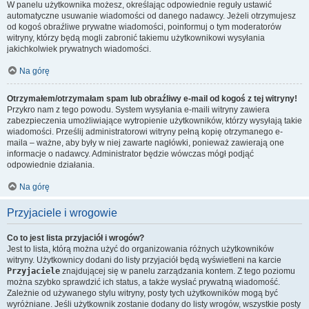
W panelu użytkownika możesz, określając odpowiednie reguły ustawić
automatyczne usuwanie wiadomości od danego nadawcy. Jeżeli otrzymujesz
od kogoś obraźliwe prywatne wiadomości, poinformuj o tym moderatorów
witryny, którzy będą mogli zabronić takiemu użytkownikowi wysyłania
jakichkolwiek prywatnych wiadomości.
Na górę
Otrzymałem/otrzymałam spam lub obraźliwy e-mail od kogoś z tej witryny!
Przykro nam z tego powodu. System wysyłania e-maili witryny zawiera
zabezpieczenia umożliwiające wytropienie użytkowników, którzy wysyłają takie
wiadomości. Prześlij administratorowi witryny pełną kopię otrzymanego e-
maila – ważne, aby były w niej zawarte nagłówki, ponieważ zawierają one
informacje o nadawcy. Administrator będzie wówczas mógł podjąć
odpowiednie działania.
Na górę
Przyjaciele i wrogowie
Co to jest lista przyjaciół i wrogów?
Jest to lista, którą można użyć do organizowania różnych użytkowników
witryny. Użytkownicy dodani do listy przyjaciół będą wyświetleni na karcie
Przyjaciele
znajdującej się w panelu zarządzania kontem. Z tego poziomu
można szybko sprawdzić ich status, a także wysłać prywatną wiadomość.
Zależnie od używanego stylu witryny, posty tych użytkowników mogą być
wyróżniane. Jeśli użytkownik zostanie dodany do listy wrogów, wszystkie posty