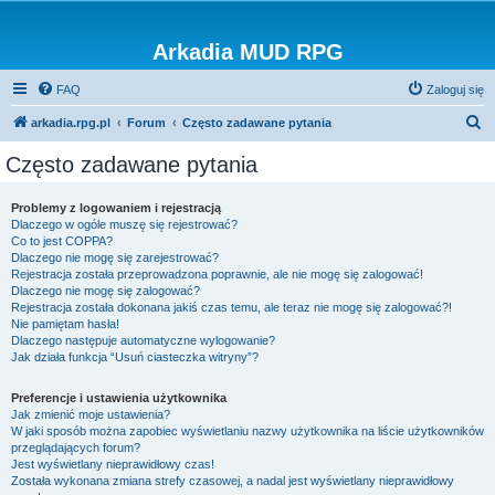
Arkadia MUD RPG
FAQ
Zaloguj się
S
arkadia.rpg.pl
Forum
Często zadawane pytania
z
Często zadawane pytania
u
k
Problemy z logowaniem i rejestracją
Dlaczego w ogóle muszę się rejestrować?
a
Co to jest COPPA?
j
Dlaczego nie mogę się zarejestrować?
Rejestracja została przeprowadzona poprawnie, ale nie mogę się zalogować!
Dlaczego nie mogę się zalogować?
Rejestracja została dokonana jakiś czas temu, ale teraz nie mogę się zalogować?!
Nie pamiętam hasła!
Dlaczego następuje automatyczne wylogowanie?
Jak działa funkcja “Usuń ciasteczka witryny”?
Preferencje i ustawienia użytkownika
Jak zmienić moje ustawienia?
W jaki sposób można zapobiec wyświetlaniu nazwy użytkownika na liście użytkowników
przeglądających forum?
Jest wyświetlany nieprawidłowy czas!
Została wykonana zmiana strefy czasowej, a nadal jest wyświetlany nieprawidłowy