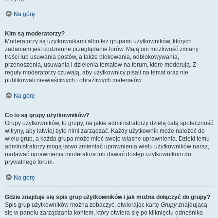
Na górę
Kim są moderatorzy?
Moderatorzy są użytkownikami albo też grupami użytkowników, których
zadaniem jest codzienne przeglądanie forów. Mają oni możliwość zmiany
treści lub usuwania postów, a także blokowania, odblokowywania,
przenoszenia, usuwania i dzielenia tematów na forum, które moderują. Z
reguły moderatorzy czuwają, aby użytkownicy pisali na temat oraz nie
publikowali niewłaściwych i obraźliwych materiałów.
Na górę
Co to są grupy użytkowników?
Grupy użytkowników, to grupy, na jakie administratorzy dzielą całą społeczność
witryny, aby łatwiej było nimi zarządzać. Każdy użytkownik może należeć do
wielu grup, a każda grupa może mieć swoje własne uprawnienia. Dzięki temu
administratorzy mogą łatwo zmieniać uprawnienia wielu użytkowników naraz,
nadawać uprawnienia moderatora lub dawać dostęp użytkownikom do
prywatnego forum.
Na górę
Gdzie znajduje się spis grup użytkowników i jak można dołączyć do grupy?
Spis grup użytkowników można zobaczyć, otwierając kartę
Grupy
znajdującą
się w panelu zarządzania kontem, który otwiera się po kliknięciu odnośnika