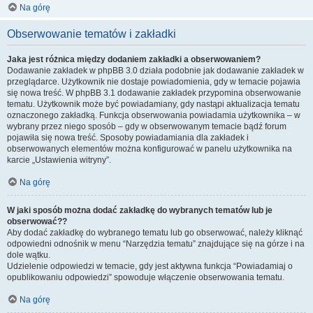
Na górę
Obserwowanie tematów i zakładki
Jaka jest różnica między dodaniem zakładki a obserwowaniem?
Dodawanie zakładek w phpBB 3.0 działa podobnie jak dodawanie zakładek w
przeglądarce. Użytkownik nie dostaje powiadomienia, gdy w temacie pojawia
się nowa treść. W phpBB 3.1 dodawanie zakładek przypomina obserwowanie
tematu. Użytkownik może być powiadamiany, gdy nastąpi aktualizacja tematu
oznaczonego zakładką. Funkcja obserwowania powiadamia użytkownika – w
wybrany przez niego sposób – gdy w obserwowanym temacie bądź forum
pojawiła się nowa treść. Sposoby powiadamiania dla zakładek i
obserwowanych elementów można konfigurować w panelu użytkownika na
karcie „Ustawienia witryny”.
Na górę
W jaki sposób można dodać zakładkę do wybranych tematów lub je
obserwować??
Aby dodać zakładkę do wybranego tematu lub go obserwować, należy kliknąć
odpowiedni odnośnik w menu “Narzędzia tematu” znajdujące się na górze i na
dole wątku.
Udzielenie odpowiedzi w temacie, gdy jest aktywna funkcja “Powiadamiaj o
opublikowaniu odpowiedzi” spowoduje włączenie obserwowania tematu.
Na górę