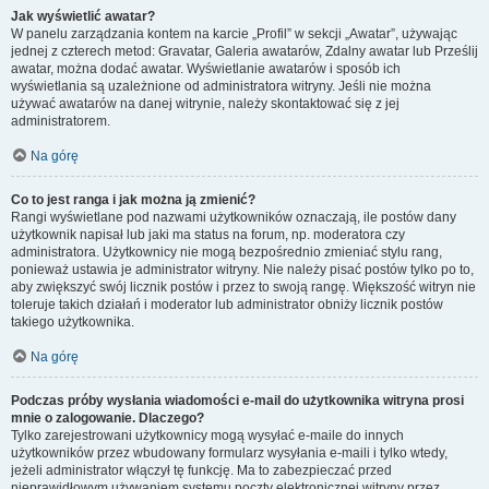
Jak wyświetlić awatar?
W panelu zarządzania kontem na karcie „Profil” w sekcji „Awatar”, używając
jednej z czterech metod: Gravatar, Galeria awatarów, Zdalny awatar lub Prześlij
awatar, można dodać awatar. Wyświetlanie awatarów i sposób ich
wyświetlania są uzależnione od administratora witryny. Jeśli nie można
używać awatarów na danej witrynie, należy skontaktować się z jej
administratorem.
Na górę
Co to jest ranga i jak można ją zmienić?
Rangi wyświetlane pod nazwami użytkowników oznaczają, ile postów dany
użytkownik napisał lub jaki ma status na forum, np. moderatora czy
administratora. Użytkownicy nie mogą bezpośrednio zmieniać stylu rang,
ponieważ ustawia je administrator witryny. Nie należy pisać postów tylko po to,
aby zwiększyć swój licznik postów i przez to swoją rangę. Większość witryn nie
toleruje takich działań i moderator lub administrator obniży licznik postów
takiego użytkownika.
Na górę
Podczas próby wysłania wiadomości e-mail do użytkownika witryna prosi
mnie o zalogowanie. Dlaczego?
Tylko zarejestrowani użytkownicy mogą wysyłać e-maile do innych
użytkowników przez wbudowany formularz wysyłania e-maili i tylko wtedy,
jeżeli administrator włączył tę funkcję. Ma to zabezpieczać przed
nieprawidłowym używaniem systemu poczty elektronicznej witryny przez