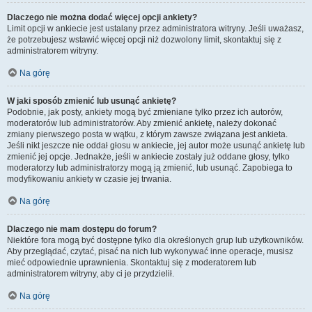
Dlaczego nie można dodać więcej opcji ankiety?
Limit opcji w ankiecie jest ustalany przez administratora witryny. Jeśli uważasz,
że potrzebujesz wstawić więcej opcji niż dozwolony limit, skontaktuj się z
administratorem witryny.
Na górę
W jaki sposób zmienić lub usunąć ankietę?
Podobnie, jak posty, ankiety mogą być zmieniane tylko przez ich autorów,
moderatorów lub administratorów. Aby zmienić ankietę, należy dokonać
zmiany pierwszego posta w wątku, z którym zawsze związana jest ankieta.
Jeśli nikt jeszcze nie oddał głosu w ankiecie, jej autor może usunąć ankietę lub
zmienić jej opcje. Jednakże, jeśli w ankiecie zostały już oddane głosy, tylko
moderatorzy lub administratorzy mogą ją zmienić, lub usunąć. Zapobiega to
modyfikowaniu ankiety w czasie jej trwania.
Na górę
Dlaczego nie mam dostępu do forum?
Niektóre fora mogą być dostępne tylko dla określonych grup lub użytkowników.
Aby przeglądać, czytać, pisać na nich lub wykonywać inne operacje, musisz
mieć odpowiednie uprawnienia. Skontaktuj się z moderatorem lub
administratorem witryny, aby ci je przydzielił.
Na górę