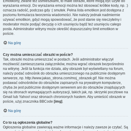
Emotikony, zwane też uśmieszkami, to małe obrazki, które mogą być użyte do
wyrażania emocji. Do wyrażania emocji można też stosować krótkie kody, np. :)
oznacza radość, podczas gdy :( smutek. Pełna lista emotikon jest dostępna z
poziomu formularza tworzenia wiadomości. Nie należy jednak nadmiernie
używać emotikon, gdyż mogą spowodować, że post stanie się nieczytelny i
moderator może podjąć decyzję o ich usunięciu bądź też usunięciu całego
posta. Administrator witryny może określić dopuszczalny limit emotikon w
poście.
Na górę
Czy można umieszczać obrazki w poście?
Tak, obrazki można umieszczać w postach. Jeśli administrator włączył
możliwość zamieszczania załączników, można wgrać obrazek bezpośrednio
na witrynę. Jeśli ta funkcja nie działa, aby obrazek był wyświetlany na forum,
należy podać odnośnik do obrazka umieszczonego na publicznie dostępnym
serwerze, np. http://www.jakas_strona.com/moj_obrazek.gif. Nie można
podawać odnośników do obrazków zapisanych na prywatnym komputerze,
chyba że jest publicznie dostępnym serwerem ani do obrazków znajdujących
się na stronach wymagających autoryzacji, takich jak, np. skrzynki pocztowe na
Gmail lub Yahoo! oraz stronach chronionych hasłem. Aby umieścić obrazek w
poście, użyj znacznika BBCode
[img]
.
Na górę
Co to są ogłoszenia globalne?
Ogłoszenia globalne zawierają ważne informacje i należy zawsze je czytać. Są