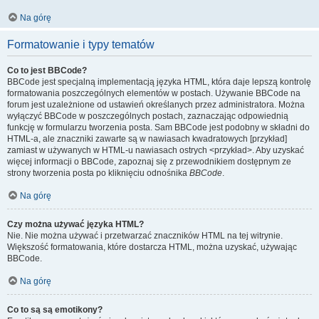
Na górę
Formatowanie i typy tematów
Co to jest BBCode?
BBCode jest specjalną implementacją języka HTML, która daje lepszą kontrolę
formatowania poszczególnych elementów w postach. Używanie BBCode na
forum jest uzależnione od ustawień określanych przez administratora. Można
wyłączyć BBCode w poszczególnych postach, zaznaczając odpowiednią
funkcję w formularzu tworzenia posta. Sam BBCode jest podobny w składni do
HTML-a, ale znaczniki zawarte są w nawiasach kwadratowych [przykład]
zamiast w używanych w HTML-u nawiasach ostrych <przykład>. Aby uzyskać
więcej informacji o BBCode, zapoznaj się z przewodnikiem dostępnym ze
strony tworzenia posta po kliknięciu odnośnika
BBCode
.
Na górę
Czy można używać języka HTML?
Nie. Nie można używać i przetwarzać znaczników HTML na tej witrynie.
Większość formatowania, które dostarcza HTML, można uzyskać, używając
BBCode.
Na górę
Co to są są emotikony?