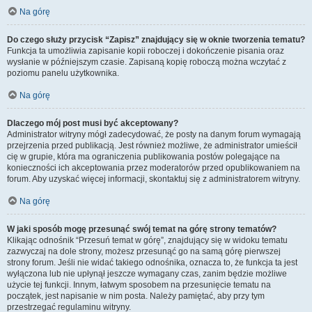
Na górę
Do czego służy przycisk “Zapisz” znajdujący się w oknie tworzenia tematu?
Funkcja ta umożliwia zapisanie kopii roboczej i dokończenie pisania oraz
wysłanie w późniejszym czasie. Zapisaną kopię roboczą można wczytać z
poziomu panelu użytkownika.
Na górę
Dlaczego mój post musi być akceptowany?
Administrator witryny mógł zadecydować, że posty na danym forum wymagają
przejrzenia przed publikacją. Jest również możliwe, że administrator umieścił
cię w grupie, która ma ograniczenia publikowania postów polegające na
konieczności ich akceptowania przez moderatorów przed opublikowaniem na
forum. Aby uzyskać więcej informacji, skontaktuj się z administratorem witryny.
Na górę
W jaki sposób mogę przesunąć swój temat na górę strony tematów?
Klikając odnośnik “Przesuń temat w górę”, znajdujący się w widoku tematu
zazwyczaj na dole strony, możesz przesunąć go na samą górę pierwszej
strony forum. Jeśli nie widać takiego odnośnika, oznacza to, że funkcja ta jest
wyłączona lub nie upłynął jeszcze wymagany czas, zanim będzie możliwe
użycie tej funkcji. Innym, łatwym sposobem na przesunięcie tematu na
początek, jest napisanie w nim posta. Należy pamiętać, aby przy tym
przestrzegać regulaminu witryny.