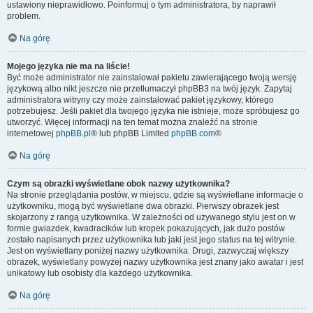
ustawiony nieprawidłowo. Poinformuj o tym administratora, by naprawił
problem.
Na górę
Mojego języka nie ma na liście!
Być może administrator nie zainstalował pakietu zawierającego twoją wersję
językową albo nikt jeszcze nie przetłumaczył phpBB3 na twój język. Zapytaj
administratora witryny czy może zainstalować pakiet językowy, którego
potrzebujesz. Jeśli pakiet dla twojego języka nie istnieje, może spróbujesz go
utworzyć. Więcej informacji na ten temat można znaleźć na stronie
internetowej
phpBB.pl
® lub phpBB Limited
phpBB.com
®
Na górę
Czym są obrazki wyświetlane obok nazwy użytkownika?
Na stronie przeglądania postów, w miejscu, gdzie są wyświetlane informacje o
użytkowniku, mogą być wyświetlane dwa obrazki. Pierwszy obrazek jest
skojarzony z rangą użytkownika. W zależności od używanego stylu jest on w
formie gwiazdek, kwadracików lub kropek pokazujących, jak dużo postów
zostało napisanych przez użytkownika lub jaki jest jego status na tej witrynie.
Jest on wyświetlany poniżej nazwy użytkownika. Drugi, zazwyczaj większy
obrazek, wyświetlany powyżej nazwy użytkownika jest znany jako awatar i jest
unikatowy lub osobisty dla każdego użytkownika.
Na górę