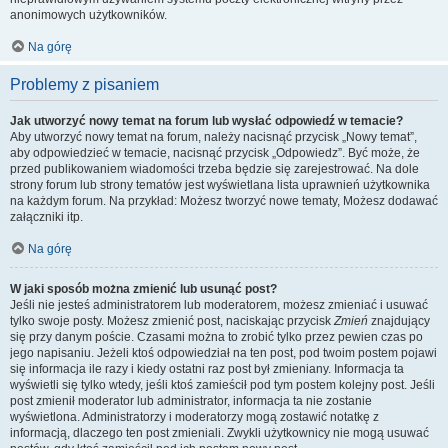
anonimowych użytkowników.
Na górę
Problemy z pisaniem
Jak utworzyć nowy temat na forum lub wysłać odpowiedź w temacie?
Aby utworzyć nowy temat na forum, należy nacisnąć przycisk „Nowy temat”,
aby odpowiedzieć w temacie, nacisnąć przycisk „Odpowiedz”. Być może, że
przed publikowaniem wiadomości trzeba będzie się zarejestrować. Na dole
strony forum lub strony tematów jest wyświetlana lista uprawnień użytkownika
na każdym forum. Na przykład: Możesz tworzyć nowe tematy, Możesz dodawać
załączniki itp.
Na górę
W jaki sposób można zmienić lub usunąć post?
Jeśli nie jesteś administratorem lub moderatorem, możesz zmieniać i usuwać
tylko swoje posty. Możesz zmienić post, naciskając przycisk
Zmień
znajdujący
się przy danym poście. Czasami można to zrobić tylko przez pewien czas po
jego napisaniu. Jeżeli ktoś odpowiedział na ten post, pod twoim postem pojawi
się informacja ile razy i kiedy ostatni raz post był zmieniany. Informacja ta
wyświetli się tylko wtedy, jeśli ktoś zamieścił pod tym postem kolejny post. Jeśli
post zmienił moderator lub administrator, informacja ta nie zostanie
wyświetlona. Administratorzy i moderatorzy mogą zostawić notatkę z
informacją, dlaczego ten post zmieniali. Zwykli użytkownicy nie mogą usuwać