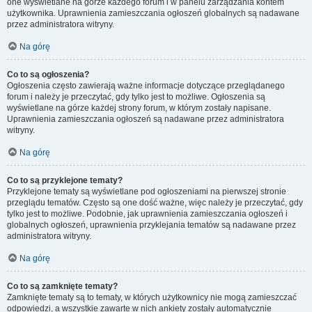
one wyświetlane na górze każdego forum i w panelu zarządzania kontem
użytkownika. Uprawnienia zamieszczania ogłoszeń globalnych są nadawane
przez administratora witryny.
Na górę
Co to są ogłoszenia?
Ogłoszenia często zawierają ważne informacje dotyczące przeglądanego
forum i należy je przeczytać, gdy tylko jest to możliwe. Ogłoszenia są
wyświetlane na górze każdej strony forum, w którym zostały napisane.
Uprawnienia zamieszczania ogłoszeń są nadawane przez administratora
witryny.
Na górę
Co to są przyklejone tematy?
Przyklejone tematy są wyświetlane pod ogłoszeniami na pierwszej stronie
przeglądu tematów. Często są one dość ważne, więc należy je przeczytać, gdy
tylko jest to możliwe. Podobnie, jak uprawnienia zamieszczania ogłoszeń i
globalnych ogłoszeń, uprawnienia przyklejania tematów są nadawane przez
administratora witryny.
Na górę
Co to są zamknięte tematy?
Zamknięte tematy są to tematy, w których użytkownicy nie mogą zamieszczać
odpowiedzi, a wszystkie zawarte w nich ankiety zostały automatycznie