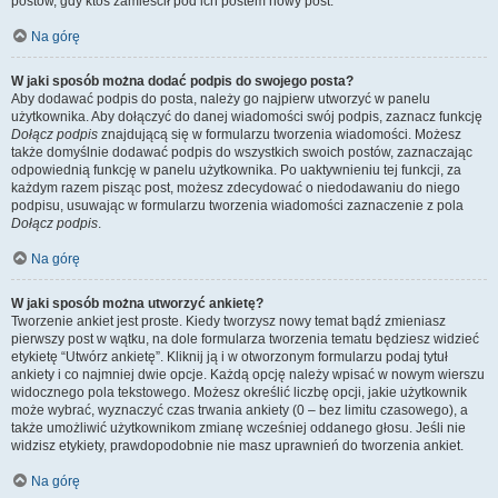
postów, gdy ktoś zamieścił pod ich postem nowy post.
Na górę
W jaki sposób można dodać podpis do swojego posta?
Aby dodawać podpis do posta, należy go najpierw utworzyć w panelu
użytkownika. Aby dołączyć do danej wiadomości swój podpis, zaznacz funkcję
Dołącz podpis
znajdującą się w formularzu tworzenia wiadomości. Możesz
także domyślnie dodawać podpis do wszystkich swoich postów, zaznaczając
odpowiednią funkcję w panelu użytkownika. Po uaktywnieniu tej funkcji, za
każdym razem pisząc post, możesz zdecydować o niedodawaniu do niego
podpisu, usuwając w formularzu tworzenia wiadomości zaznaczenie z pola
Dołącz podpis
.
Na górę
W jaki sposób można utworzyć ankietę?
Tworzenie ankiet jest proste. Kiedy tworzysz nowy temat bądź zmieniasz
pierwszy post w wątku, na dole formularza tworzenia tematu będziesz widzieć
etykietę “Utwórz ankietę”. Kliknij ją i w otworzonym formularzu podaj tytuł
ankiety i co najmniej dwie opcje. Każdą opcję należy wpisać w nowym wierszu
widocznego pola tekstowego. Możesz określić liczbę opcji, jakie użytkownik
może wybrać, wyznaczyć czas trwania ankiety (0 – bez limitu czasowego), a
także umożliwić użytkownikom zmianę wcześniej oddanego głosu. Jeśli nie
widzisz etykiety, prawdopodobnie nie masz uprawnień do tworzenia ankiet.
Na górę