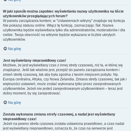
W jaki sposób można zapobiec wyświetlaniu nazwy użytkownika na liście
użytkowników przeglądających forum?
W panelu zarządzania kontem, w “Ustawieniach witryny” znajduje się funkcja
Nie pokazuj statusu online
. Włącz tę funkcję, zaznaczając
Tak
. Nazwa
użytkownika będzie wyświetlana tylko dla administratorów, moderatorów i dla
ciebie. Twoja obecność na witrynie będzie wykazana w liczbie ukrytych
użytkowników.
Na górę
Jest wyświetlany nieprawidłowy czas!
Możliwe, że jest wyświetlany czas z innej strefy czasowej, niż ta, w której się
znajdujesz. Jeśli tak właśnie jest, przejdź do panelu zarządzania kontem i
zmień strefę czasową, tak aby była zgodna z twoim miejscem pobytu. Np.
Europa centralna, Afryka, czy Nowa Zelandia. Zmiana strefy czasowej, tak jak i
większości ustawień, może zostać wykonana tylko przez zarejestrowanych
użytkowników. Jeżeli nie jesteś zarejestrowanym użytkownikiem – teraz jest
dobry moment, by się zarejestrować.
Na górę
Została wykonana zmiana strefy czasowej, a nadal jest wyświetlany
nieprawidłowy czas!
Jeżeli na pewno strefa czasowa została ustawiona prawidłowo, a czas nadal
jest wyświetlany nieprawidłowo, oznacza to, że czas na serwerze jest