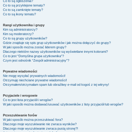
Co to są ogłoszenia?
Co to są przyklejone tematy?
Co to są zamknięte tematy?
Co to są ikony tematu?
Rangi użytkownika i grupy
Kim są administratorzy?
Kim są moderatorzy?
Co to są grupy użytkowników?
Gdzie znajduje się spis grup użytkowników i jak można dołączyć do grupy?
W jaki sposób można zostać liderem grupy?
Dlaczego niektóre nazwy użytkowników są wyświetlane innymi kolorami?
Co to jest “Domyślna grupa użytkownika”?
Czym jest odnośnik “Zespół administracyjny”?
Prywatne wiadomości
Nie mogę wysyłać prywatnych wiadomości!
Otrzymuję niechciane prywatne wiadomości!
Otrzymałem/otrzymałam spam lub obraźliwy e-mail od kogoś z tej witryny!
Przyjaciele i wrogowie
Co to jest lista przyjaciół i wrogów?
W jaki sposób można dodawać/usuwać użytkowników z listy przyjaciół lub wrogów?
Przeszukiwanie forów
W jaki sposób można przeszukiwać fora?
Dlaczego moje wyszukiwanie nie zwraca wyników?
Dlaczego moje wyszukiwanie zwraca pustą stronę?!