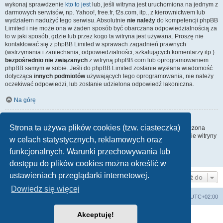
wykonaj sprawdzenie
kto to jest
lub, jeśli witryna jest uruchomiona na jednym z
darmowych serwisów, np. Yahoo!, free.fr, f2s.com, itp., z kierownictwem lub
wydziałem nadużyć tego serwisu. Absolutnie
nie należy
do kompetencji phpBB
Limited i nie może ona w żaden sposób być obarczana odpowiedzialnością za
to w jaki sposób, gdzie lub przez kogo ta witryna jest używana. Proszę nie
kontaktować się z phpBB Limited w sprawach zagadnień prawnych
(wstrzymania i zaniechania, odpowiedzialności, szkalujących komentarzy itp.)
bezpośrednio nie związanych
z witryną phpBB.com lub oprogramowaniem
phpBB samym w sobie. Jeśli do phpBB Limited zostanie wysłana wiadomość
dotycząca
innych podmiotów
używających tego oprogramowania, nie należy
oczekiwać odpowiedzi, lub zostanie udzielona odpowiedź lakoniczna.
Na górę
Jak nawiązać kontakt z administratorem witryny?
Strona ta używa plików cookies (tzw. ciasteczka)
Wszyscy użytkownicy witryny mogą używać – jeśli funkcja ta jest włączona
przez administratora witryny – formularza „Kontakt z nami”. Członkowie witryny
w celach statystycznych, reklamowych oraz
mogą także używać odnośnika „Zespół administracyjny”.
funkcjonalnych. Warunki przechowywania lub
Na górę
dostępu do plików cookies można określić w
ustawieniach przeglądarki internetowej.
Przejdź do
Dowiedz się więcej
arkadia.rpg.pl
Forum
Strefa czasowa
UTC+02:00
Akceptuję!
Technologię dostarcza
phpBB
® Forum Software © phpBB Limited