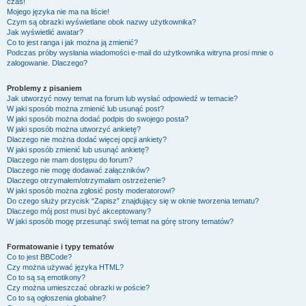
czas!
Mojego języka nie ma na liście!
Czym są obrazki wyświetlane obok nazwy użytkownika?
Jak wyświetlić awatar?
Co to jest ranga i jak można ją zmienić?
Podczas próby wysłania wiadomości e-mail do użytkownika witryna prosi mnie o
zalogowanie. Dlaczego?
Problemy z pisaniem
Jak utworzyć nowy temat na forum lub wysłać odpowiedź w temacie?
W jaki sposób można zmienić lub usunąć post?
W jaki sposób można dodać podpis do swojego posta?
W jaki sposób można utworzyć ankietę?
Dlaczego nie można dodać więcej opcji ankiety?
W jaki sposób zmienić lub usunąć ankietę?
Dlaczego nie mam dostępu do forum?
Dlaczego nie mogę dodawać załączników?
Dlaczego otrzymałem/otrzymałam ostrzeżenie?
W jaki sposób można zgłosić posty moderatorowi?
Do czego służy przycisk “Zapisz” znajdujący się w oknie tworzenia tematu?
Dlaczego mój post musi być akceptowany?
W jaki sposób mogę przesunąć swój temat na górę strony tematów?
Formatowanie i typy tematów
Co to jest BBCode?
Czy można używać języka HTML?
Co to są są emotikony?
Czy można umieszczać obrazki w poście?
Co to są ogłoszenia globalne?