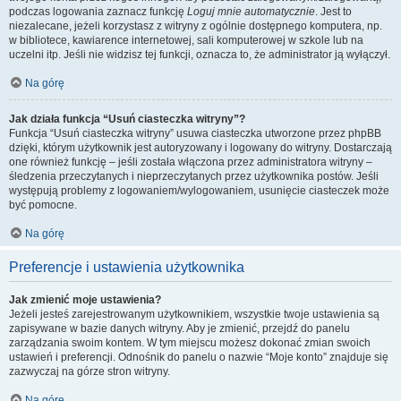
podczas logowania zaznacz funkcję
Loguj mnie automatycznie
. Jest to
niezalecane, jeżeli korzystasz z witryny z ogólnie dostępnego komputera, np.
w bibliotece, kawiarence internetowej, sali komputerowej w szkole lub na
uczelni itp. Jeśli nie widzisz tej funkcji, oznacza to, że administrator ją wyłączył.
Na górę
Jak działa funkcja “Usuń ciasteczka witryny”?
Funkcja “Usuń ciasteczka witryny” usuwa ciasteczka utworzone przez phpBB
dzięki, którym użytkownik jest autoryzowany i logowany do witryny. Dostarczają
one również funkcję – jeśli została włączona przez administratora witryny –
śledzenia przeczytanych i nieprzeczytanych przez użytkownika postów. Jeśli
występują problemy z logowaniem/wylogowaniem, usunięcie ciasteczek może
być pomocne.
Na górę
Preferencje i ustawienia użytkownika
Jak zmienić moje ustawienia?
Jeżeli jesteś zarejestrowanym użytkownikiem, wszystkie twoje ustawienia są
zapisywane w bazie danych witryny. Aby je zmienić, przejdź do panelu
zarządzania swoim kontem. W tym miejscu możesz dokonać zmian swoich
ustawień i preferencji. Odnośnik do panelu o nazwie “Moje konto” znajduje się
zazwyczaj na górze stron witryny.
Na górę