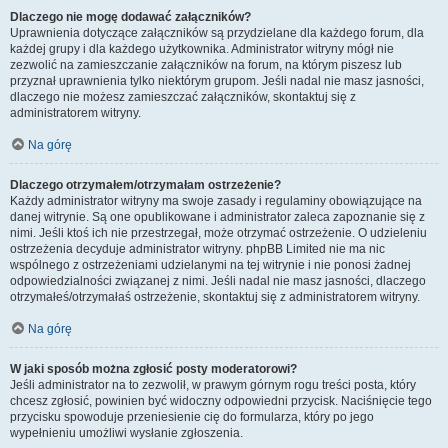
Dlaczego nie mogę dodawać załączników?
Uprawnienia dotyczące załączników są przydzielane dla każdego forum, dla
każdej grupy i dla każdego użytkownika. Administrator witryny mógł nie
zezwolić na zamieszczanie załączników na forum, na którym piszesz lub
przyznał uprawnienia tylko niektórym grupom. Jeśli nadal nie masz jasności,
dlaczego nie możesz zamieszczać załączników, skontaktuj się z
administratorem witryny.
Na górę
Dlaczego otrzymałem/otrzymałam ostrzeżenie?
Każdy administrator witryny ma swoje zasady i regulaminy obowiązujące na
danej witrynie. Są one opublikowane i administrator zaleca zapoznanie się z
nimi. Jeśli ktoś ich nie przestrzegał, może otrzymać ostrzeżenie. O udzieleniu
ostrzeżenia decyduje administrator witryny. phpBB Limited nie ma nic
wspólnego z ostrzeżeniami udzielanymi na tej witrynie i nie ponosi żadnej
odpowiedzialności związanej z nimi. Jeśli nadal nie masz jasności, dlaczego
otrzymałeś/otrzymałaś ostrzeżenie, skontaktuj się z administratorem witryny.
Na górę
W jaki sposób można zgłosić posty moderatorowi?
Jeśli administrator na to zezwolił, w prawym górnym rogu treści posta, który
chcesz zgłosić, powinien być widoczny odpowiedni przycisk. Naciśnięcie tego
przycisku spowoduje przeniesienie cię do formularza, który po jego
wypełnieniu umożliwi wysłanie zgłoszenia.