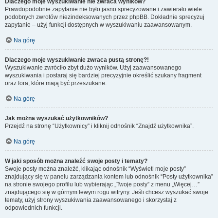
Dlaczego moje wyszukiwanie nie zwraca wyników?
Prawdopodobnie zapytanie nie było jasno sprecyzowane i zawierało wiele
podobnych zwrotów niezindeksowanych przez phpBB. Dokładnie sprecyzuj
zapytanie – użyj funkcji dostępnych w wyszukiwaniu zaawansowanym.
Na górę
Dlaczego moje wyszukiwanie zwraca pustą stronę?!
Wyszukiwanie zwróciło zbyt dużo wyników. Użyj zaawansowanego
wyszukiwania i postaraj się bardziej precyzyjnie określić szukany fragment
oraz fora, które mają być przeszukane.
Na górę
Jak można wyszukać użytkowników?
Przejdź na stronę “Użytkownicy” i kliknij odnośnik “Znajdź użytkownika”.
Na górę
W jaki sposób można znaleźć swoje posty i tematy?
Swoje posty można znaleźć, klikając odnośnik “Wyświetl moje posty”
znajdujący się w panelu zarządzania kontem lub odnośnik “Posty użytkownika”
na stronie swojego profilu lub wybierając „Twoje posty” z menu „Więcej…”
znajdującego się w górnym lewym rogu witryny. Jeśli chcesz wyszukać swoje
tematy, użyj strony wyszukiwania zaawansowanego i skorzystaj z
odpowiednich funkcji.