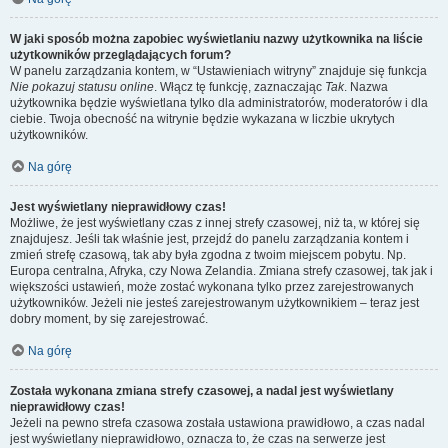
W jaki sposób można zapobiec wyświetlaniu nazwy użytkownika na liście
użytkowników przeglądających forum?
W panelu zarządzania kontem, w “Ustawieniach witryny” znajduje się funkcja
Nie pokazuj statusu online
. Włącz tę funkcję, zaznaczając
Tak
. Nazwa
użytkownika będzie wyświetlana tylko dla administratorów, moderatorów i dla
ciebie. Twoja obecność na witrynie będzie wykazana w liczbie ukrytych
użytkowników.
Na górę
Jest wyświetlany nieprawidłowy czas!
Możliwe, że jest wyświetlany czas z innej strefy czasowej, niż ta, w której się
znajdujesz. Jeśli tak właśnie jest, przejdź do panelu zarządzania kontem i
zmień strefę czasową, tak aby była zgodna z twoim miejscem pobytu. Np.
Europa centralna, Afryka, czy Nowa Zelandia. Zmiana strefy czasowej, tak jak i
większości ustawień, może zostać wykonana tylko przez zarejestrowanych
użytkowników. Jeżeli nie jesteś zarejestrowanym użytkownikiem – teraz jest
dobry moment, by się zarejestrować.
Na górę
Została wykonana zmiana strefy czasowej, a nadal jest wyświetlany
nieprawidłowy czas!
Jeżeli na pewno strefa czasowa została ustawiona prawidłowo, a czas nadal
jest wyświetlany nieprawidłowo, oznacza to, że czas na serwerze jest