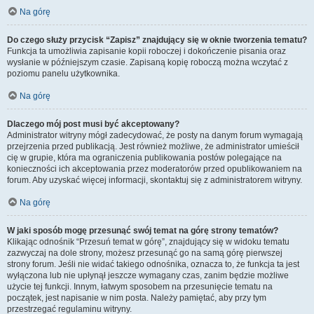
Na górę
Do czego służy przycisk “Zapisz” znajdujący się w oknie tworzenia tematu?
Funkcja ta umożliwia zapisanie kopii roboczej i dokończenie pisania oraz
wysłanie w późniejszym czasie. Zapisaną kopię roboczą można wczytać z
poziomu panelu użytkownika.
Na górę
Dlaczego mój post musi być akceptowany?
Administrator witryny mógł zadecydować, że posty na danym forum wymagają
przejrzenia przed publikacją. Jest również możliwe, że administrator umieścił
cię w grupie, która ma ograniczenia publikowania postów polegające na
konieczności ich akceptowania przez moderatorów przed opublikowaniem na
forum. Aby uzyskać więcej informacji, skontaktuj się z administratorem witryny.
Na górę
W jaki sposób mogę przesunąć swój temat na górę strony tematów?
Klikając odnośnik “Przesuń temat w górę”, znajdujący się w widoku tematu
zazwyczaj na dole strony, możesz przesunąć go na samą górę pierwszej
strony forum. Jeśli nie widać takiego odnośnika, oznacza to, że funkcja ta jest
wyłączona lub nie upłynął jeszcze wymagany czas, zanim będzie możliwe
użycie tej funkcji. Innym, łatwym sposobem na przesunięcie tematu na
początek, jest napisanie w nim posta. Należy pamiętać, aby przy tym
przestrzegać regulaminu witryny.