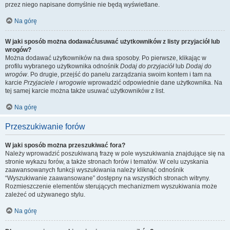
przez niego napisane domyślnie nie będą wyświetlane.
Na górę
W jaki sposób można dodawać/usuwać użytkowników z listy przyjaciół lub
wrogów?
Można dodawać użytkowników na dwa sposoby. Po pierwsze, klikając w
profilu wybranego użytkownika odnośnik
Dodaj do przyjaciół
lub
Dodaj do
wrogów
. Po drugie, przejść do panelu zarządzania swoim kontem i tam na
karcie
Przyjaciele i wrogowie
wprowadzić odpowiednie dane użytkownika. Na
tej samej karcie można także usuwać użytkowników z list.
Na górę
Przeszukiwanie forów
W jaki sposób można przeszukiwać fora?
Należy wprowadzić poszukiwaną frazę w pole wyszukiwania znajdujące się na
stronie wykazu forów, a także stronach forów i tematów. W celu uzyskania
zaawansowanych funkcji wyszukiwania należy kliknąć odnośnik
“Wyszukiwanie zaawansowane” dostępny na wszystkich stronach witryny.
Rozmieszczenie elementów sterujących mechanizmem wyszukiwania może
zależeć od używanego stylu.
Na górę