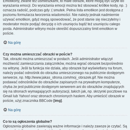
Emotikony, zwane też uśmieszkami, to małe obrazki, które mogą być użyte do
wyrażania emocji. Do wyrażania emocji można też stosować krótkie kody, np. :)
oznacza radość, podczas gdy :( smutek. Pełna lista emotikon jest dostępna z
poziomu formularza tworzenia wiadomości. Nie należy jednak nadmiernie
używać emotikon, gdyż mogą spowodować, że post stanie się nieczytelny i
moderator może podjąć decyzję o ich usunięciu bądź też usunięciu całego
posta. Administrator witryny może określić dopuszczalny limit emotikon w
poście.
Na górę
Czy można umieszczać obrazki w poście?
Tak, obrazki można umieszczać w postach. Jeśli administrator włączył
możliwość zamieszczania załączników, można wgrać obrazek bezpośrednio
na witrynę. Jeśli ta funkcja nie działa, aby obrazek był wyświetlany na forum,
należy podać odnośnik do obrazka umieszczonego na publicznie dostępnym
serwerze, np. http://www.jakas_strona.com/moj_obrazek.gif. Nie można
podawać odnośników do obrazków zapisanych na prywatnym komputerze,
chyba że jest publicznie dostępnym serwerem ani do obrazków znajdujących
się na stronach wymagających autoryzacji, takich jak, np. skrzynki pocztowe na
Gmail lub Yahoo! oraz stronach chronionych hasłem. Aby umieścić obrazek w
poście, użyj znacznika BBCode
[img]
.
Na górę
Co to są ogłoszenia globalne?
Ogłoszenia globalne zawierają ważne informacje i należy zawsze je czytać. Są