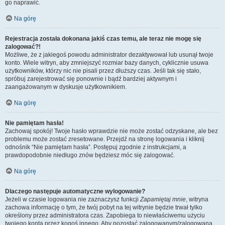
go naprawić.
Na górę
Rejestracja została dokonana jakiś czas temu, ale teraz nie mogę się
zalogować?!
Możliwe, że z jakiegoś powodu administrator dezaktywował lub usunął twoje
konto. Wiele witryn, aby zmniejszyć rozmiar bazy danych, cyklicznie usuwa
użytkowników, którzy nic nie pisali przez dłuższy czas. Jeśli tak się stało,
spróbuj zarejestrować się ponownie i bądź bardziej aktywnym i
zaangażowanym w dyskusje użytkownikiem.
Na górę
Nie pamiętam hasła!
Zachowaj spokój! Twoje hasło wprawdzie nie może zostać odzyskane, ale bez
problemu może zostać zresetowane. Przejdź na stronę logowania i kliknij
odnośnik “Nie pamiętam hasła”. Postępuj zgodnie z instrukcjami, a
prawdopodobnie niedługo znów będziesz móc się zalogować.
Na górę
Dlaczego następuje automatyczne wylogowanie?
Jeżeli w czasie logowania nie zaznaczysz funkcji
Zapamiętaj mnie
, witryna
zachowa informację o tym, że twój pobyt na tej witrynie będzie trwał tylko
określony przez administratora czas. Zapobiega to niewłaściwemu użyciu
twojego konta przez kogoś innego. Aby pozostać zalogowanym/zalogowaną,