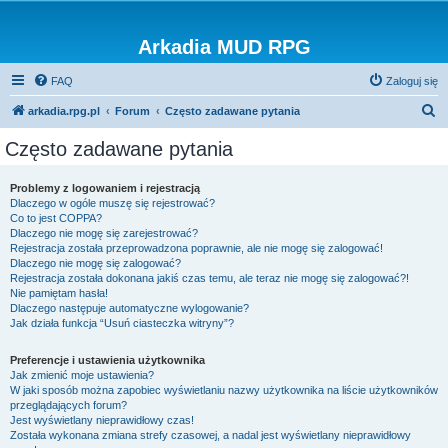
Arkadia MUD RPG
FAQ
Zaloguj się
S
arkadia.rpg.pl
Forum
Często zadawane pytania
z
Często zadawane pytania
u
k
Problemy z logowaniem i rejestracją
Dlaczego w ogóle muszę się rejestrować?
a
Co to jest COPPA?
j
Dlaczego nie mogę się zarejestrować?
Rejestracja została przeprowadzona poprawnie, ale nie mogę się zalogować!
Dlaczego nie mogę się zalogować?
Rejestracja została dokonana jakiś czas temu, ale teraz nie mogę się zalogować?!
Nie pamiętam hasła!
Dlaczego następuje automatyczne wylogowanie?
Jak działa funkcja “Usuń ciasteczka witryny”?
Preferencje i ustawienia użytkownika
Jak zmienić moje ustawienia?
W jaki sposób można zapobiec wyświetlaniu nazwy użytkownika na liście użytkowników
przeglądających forum?
Jest wyświetlany nieprawidłowy czas!
Została wykonana zmiana strefy czasowej, a nadal jest wyświetlany nieprawidłowy