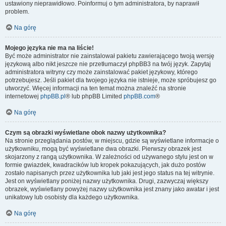
ustawiony nieprawidłowo. Poinformuj o tym administratora, by naprawił
problem.
Na górę
Mojego języka nie ma na liście!
Być może administrator nie zainstalował pakietu zawierającego twoją wersję
językową albo nikt jeszcze nie przetłumaczył phpBB3 na twój język. Zapytaj
administratora witryny czy może zainstalować pakiet językowy, którego
potrzebujesz. Jeśli pakiet dla twojego języka nie istnieje, może spróbujesz go
utworzyć. Więcej informacji na ten temat można znaleźć na stronie
internetowej
phpBB.pl
® lub phpBB Limited
phpBB.com
®
Na górę
Czym są obrazki wyświetlane obok nazwy użytkownika?
Na stronie przeglądania postów, w miejscu, gdzie są wyświetlane informacje o
użytkowniku, mogą być wyświetlane dwa obrazki. Pierwszy obrazek jest
skojarzony z rangą użytkownika. W zależności od używanego stylu jest on w
formie gwiazdek, kwadracików lub kropek pokazujących, jak dużo postów
zostało napisanych przez użytkownika lub jaki jest jego status na tej witrynie.
Jest on wyświetlany poniżej nazwy użytkownika. Drugi, zazwyczaj większy
obrazek, wyświetlany powyżej nazwy użytkownika jest znany jako awatar i jest
unikatowy lub osobisty dla każdego użytkownika.
Na górę