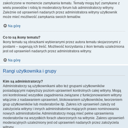
zakończone w momencie zamykania tematu. Tematy mogą być zamykane z
wielu powodów i robią to moderatorzy forum lub administratorzy witryny.
Zależnie od uprawnień nadanych przez administratora witryny użytkownik
może mieć możliwość zamykania swoich tematów.
Na górę
Co to są ikony tematu?
Ikony tematu są obrazkami wybieranymi przez autora tematu skojarzonymi z
postami – sugerują ich treść. Możliwość korzystania z ikon tematu uzależniona
jest od uprawnień nadanych przez administratora witryny.
Na górę
Rangi użytkownika i grupy
Kim są administratorzy?
Administratorzy są użytkownikami albo też grupami użytkowników
posiadającymi najwyższy poziom uprawnień kontrolnych całej witryny. Mogą
oni kontrolować wszystkie zagadnienia związane z funkcjonowaniem witryny
włącznie z nadawaniem uprawnień, blokowaniem użytkowników, tworzeniem
grup użytkowników lub moderatorów itp. Zakres ich uprawnień zależy od
założyciela witryny i innych administratorów mających prawo nominowania
nowych administratorów. Administratorzy mogą mieć pełne uprawnienia
moderatorów na wszystkich forach utworzonych na witrynie. Zakres uprawnień
moderacyjnych uzależniony jest od uprawnień nadanych przez założyciela
witryny.