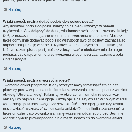
postów, gdy ktoś zamieścił pod ich postem nowy post.
Na górę
W jaki sposób można dodać podpis do swojego posta?
Aby dodawać podpis do posta, należy go najpierw utworzyć w panelu
użytkownika. Aby dołączyć do danej wiadomości swój podpis, zaznacz funkcję
Dołącz podpis
znajdującą się w formularzu tworzenia wiadomości. Możesz
także domyślnie dodawać podpis do wszystkich swoich postów, zaznaczając
odpowiednią funkcję w panelu użytkownika. Po uaktywnieniu tej funkcji, za
każdym razem pisząc post, możesz zdecydować o niedodawaniu do niego
podpisu, usuwając w formularzu tworzenia wiadomości zaznaczenie z pola
Dołącz podpis
.
Na górę
W jaki sposób można utworzyć ankietę?
Tworzenie ankiet jest proste. Kiedy tworzysz nowy temat bądź zmieniasz
pierwszy post w wątku, na dole formularza tworzenia tematu będziesz widzieć
etykietę “Utwórz ankietę”. Kliknij ją i w otworzonym formularzu podaj tytuł
ankiety i co najmniej dwie opcje. Każdą opcję należy wpisać w nowym wierszu
widocznego pola tekstowego. Możesz określić liczbę opcji, jakie użytkownik
może wybrać, wyznaczyć czas trwania ankiety (0 – bez limitu czasowego), a
także umożliwić użytkownikom zmianę wcześniej oddanego głosu. Jeśli nie
widzisz etykiety, prawdopodobnie nie masz uprawnień do tworzenia ankiet.
Na górę