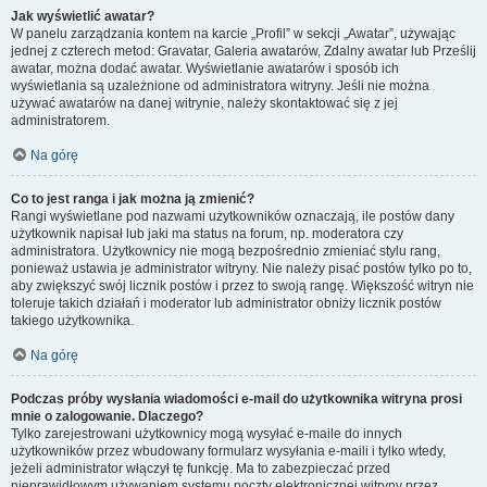
Jak wyświetlić awatar?
W panelu zarządzania kontem na karcie „Profil” w sekcji „Awatar”, używając
jednej z czterech metod: Gravatar, Galeria awatarów, Zdalny awatar lub Prześlij
awatar, można dodać awatar. Wyświetlanie awatarów i sposób ich
wyświetlania są uzależnione od administratora witryny. Jeśli nie można
używać awatarów na danej witrynie, należy skontaktować się z jej
administratorem.
Na górę
Co to jest ranga i jak można ją zmienić?
Rangi wyświetlane pod nazwami użytkowników oznaczają, ile postów dany
użytkownik napisał lub jaki ma status na forum, np. moderatora czy
administratora. Użytkownicy nie mogą bezpośrednio zmieniać stylu rang,
ponieważ ustawia je administrator witryny. Nie należy pisać postów tylko po to,
aby zwiększyć swój licznik postów i przez to swoją rangę. Większość witryn nie
toleruje takich działań i moderator lub administrator obniży licznik postów
takiego użytkownika.
Na górę
Podczas próby wysłania wiadomości e-mail do użytkownika witryna prosi
mnie o zalogowanie. Dlaczego?
Tylko zarejestrowani użytkownicy mogą wysyłać e-maile do innych
użytkowników przez wbudowany formularz wysyłania e-maili i tylko wtedy,
jeżeli administrator włączył tę funkcję. Ma to zabezpieczać przed
nieprawidłowym używaniem systemu poczty elektronicznej witryny przez