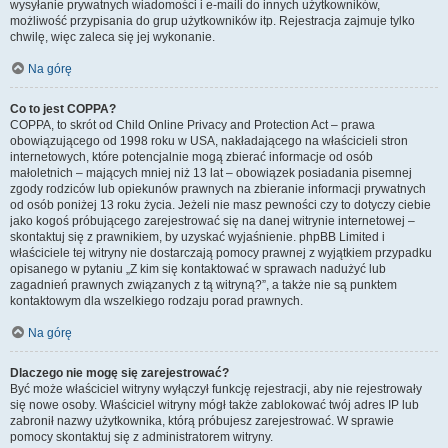
wysyłanie prywatnych wiadomości i e-maili do innych użytkowników,
możliwość przypisania do grup użytkowników itp. Rejestracja zajmuje tylko
chwilę, więc zaleca się jej wykonanie.
Na górę
Co to jest COPPA?
COPPA, to skrót od Child Online Privacy and Protection Act – prawa
obowiązującego od 1998 roku w USA, nakładającego na właścicieli stron
internetowych, które potencjalnie mogą zbierać informacje od osób
małoletnich – mających mniej niż 13 lat – obowiązek posiadania pisemnej
zgody rodziców lub opiekunów prawnych na zbieranie informacji prywatnych
od osób poniżej 13 roku życia. Jeżeli nie masz pewności czy to dotyczy ciebie
jako kogoś próbującego zarejestrować się na danej witrynie internetowej –
skontaktuj się z prawnikiem, by uzyskać wyjaśnienie. phpBB Limited i
właściciele tej witryny nie dostarczają pomocy prawnej z wyjątkiem przypadku
opisanego w pytaniu „Z kim się kontaktować w sprawach nadużyć lub
zagadnień prawnych związanych z tą witryną?”, a także nie są punktem
kontaktowym dla wszelkiego rodzaju porad prawnych.
Na górę
Dlaczego nie mogę się zarejestrować?
Być może właściciel witryny wyłączył funkcję rejestracji, aby nie rejestrowały
się nowe osoby. Właściciel witryny mógł także zablokować twój adres IP lub
zabronił nazwy użytkownika, którą próbujesz zarejestrować. W sprawie
pomocy skontaktuj się z administratorem witryny.