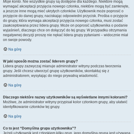
Moje konto
. Nie wszystkie grupy są dostępne dla każdego. Niektóre mogą
wymagać akceptacji przyjęcia nowego członka, niektóre mogą być zamknięte,
a jeszcze inne mogą mieć ukrytych członków. Użytkownik może poprosić o
przyjęcie do danej grupy, naciskając odpowiedni przycisk. Prośba o przyjęcie
do grupy, która wymaga akceptacji przyjęcia nowego członka, musi zostać
zaakceptowana przez lidera grupy. Może on poprosić użytkownika o podanie
wyjaśnień, dlaczego chce on dołączyć do tej grupy. W przypadku otrzymania
negatywnej decyzji proszę nie nękać lidera grupy pytaniami – widocznie miał
on swoje powody.
Na górę
W jaki sposób można zostać liderem grupy?
Lidera grupy zazwyczaj mianuje administrator witryny podczas tworzenia
grupy. Jeśli chcesz utworzyć grupę użytkowników, skontaktuj się z
administratorem, wysyłając do niego prywatną wiadomość.
Na górę
Dlaczego niektóre nazwy użytkowników są wyświetlane innymi kolorami?
Możliwe, że administrator witryny przypisał kolor członkom grupy, aby ułatwić
identyfikowanie członków tej grupy.
Na górę
Co to jest “Domyślna grupa użytkownika”?
Jeżeli użytkownik jest członkiem kilku grup, jego domyślna grupa jest używana