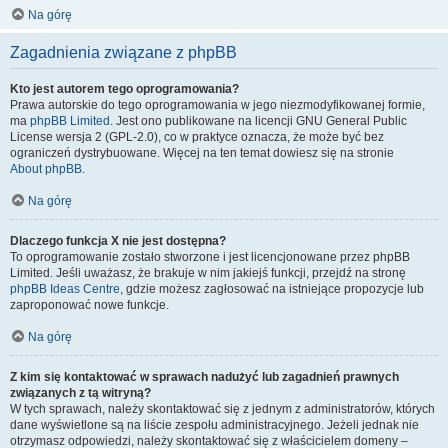
Na górę
Zagadnienia związane z phpBB
Kto jest autorem tego oprogramowania?
Prawa autorskie do tego oprogramowania w jego niezmodyfikowanej formie,
ma
phpBB Limited
. Jest ono publikowane na licencji GNU General Public
License wersja 2 (GPL-2.0), co w praktyce oznacza, że może być bez
ograniczeń dystrybuowane. Więcej na ten temat dowiesz się na stronie
About phpBB
.
Na górę
Dlaczego funkcja X nie jest dostępna?
To oprogramowanie zostało stworzone i jest licencjonowane przez phpBB
Limited. Jeśli uważasz, że brakuje w nim jakiejś funkcji, przejdź na stronę
phpBB Ideas Centre
, gdzie możesz zagłosować na istniejące propozycje lub
zaproponować nowe funkcje.
Na górę
Z kim się kontaktować w sprawach nadużyć lub zagadnień prawnych
związanych z tą witryną?
W tych sprawach, należy skontaktować się z jednym z administratorów, których
dane wyświetlone są na liście zespołu administracyjnego. Jeżeli jednak nie
otrzymasz odpowiedzi, należy skontaktować się z właścicielem domeny –