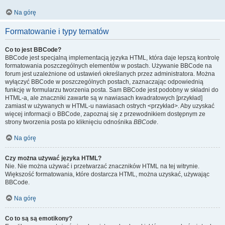
Na górę
Formatowanie i typy tematów
Co to jest BBCode?
BBCode jest specjalną implementacją języka HTML, która daje lepszą kontrolę
formatowania poszczególnych elementów w postach. Używanie BBCode na
forum jest uzależnione od ustawień określanych przez administratora. Można
wyłączyć BBCode w poszczególnych postach, zaznaczając odpowiednią
funkcję w formularzu tworzenia posta. Sam BBCode jest podobny w składni do
HTML-a, ale znaczniki zawarte są w nawiasach kwadratowych [przykład]
zamiast w używanych w HTML-u nawiasach ostrych <przykład>. Aby uzyskać
więcej informacji o BBCode, zapoznaj się z przewodnikiem dostępnym ze
strony tworzenia posta po kliknięciu odnośnika
BBCode
.
Na górę
Czy można używać języka HTML?
Nie. Nie można używać i przetwarzać znaczników HTML na tej witrynie.
Większość formatowania, które dostarcza HTML, można uzyskać, używając
BBCode.
Na górę
Co to są są emotikony?