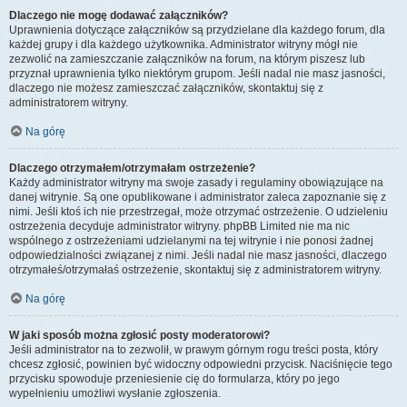
Dlaczego nie mogę dodawać załączników?
Uprawnienia dotyczące załączników są przydzielane dla każdego forum, dla
każdej grupy i dla każdego użytkownika. Administrator witryny mógł nie
zezwolić na zamieszczanie załączników na forum, na którym piszesz lub
przyznał uprawnienia tylko niektórym grupom. Jeśli nadal nie masz jasności,
dlaczego nie możesz zamieszczać załączników, skontaktuj się z
administratorem witryny.
Na górę
Dlaczego otrzymałem/otrzymałam ostrzeżenie?
Każdy administrator witryny ma swoje zasady i regulaminy obowiązujące na
danej witrynie. Są one opublikowane i administrator zaleca zapoznanie się z
nimi. Jeśli ktoś ich nie przestrzegał, może otrzymać ostrzeżenie. O udzieleniu
ostrzeżenia decyduje administrator witryny. phpBB Limited nie ma nic
wspólnego z ostrzeżeniami udzielanymi na tej witrynie i nie ponosi żadnej
odpowiedzialności związanej z nimi. Jeśli nadal nie masz jasności, dlaczego
otrzymałeś/otrzymałaś ostrzeżenie, skontaktuj się z administratorem witryny.
Na górę
W jaki sposób można zgłosić posty moderatorowi?
Jeśli administrator na to zezwolił, w prawym górnym rogu treści posta, który
chcesz zgłosić, powinien być widoczny odpowiedni przycisk. Naciśnięcie tego
przycisku spowoduje przeniesienie cię do formularza, który po jego
wypełnieniu umożliwi wysłanie zgłoszenia.