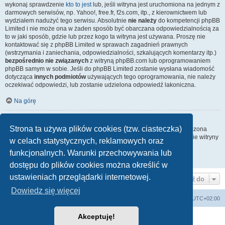
wykonaj sprawdzenie
kto to jest
lub, jeśli witryna jest uruchomiona na jednym z
darmowych serwisów, np. Yahoo!, free.fr, f2s.com, itp., z kierownictwem lub
wydziałem nadużyć tego serwisu. Absolutnie
nie należy
do kompetencji phpBB
Limited i nie może ona w żaden sposób być obarczana odpowiedzialnością za
to w jaki sposób, gdzie lub przez kogo ta witryna jest używana. Proszę nie
kontaktować się z phpBB Limited w sprawach zagadnień prawnych
(wstrzymania i zaniechania, odpowiedzialności, szkalujących komentarzy itp.)
bezpośrednio nie związanych
z witryną phpBB.com lub oprogramowaniem
phpBB samym w sobie. Jeśli do phpBB Limited zostanie wysłana wiadomość
dotycząca
innych podmiotów
używających tego oprogramowania, nie należy
oczekiwać odpowiedzi, lub zostanie udzielona odpowiedź lakoniczna.
Na górę
Jak nawiązać kontakt z administratorem witryny?
Strona ta używa plików cookies (tzw. ciasteczka)
Wszyscy użytkownicy witryny mogą używać – jeśli funkcja ta jest włączona
przez administratora witryny – formularza „Kontakt z nami”. Członkowie witryny
w celach statystycznych, reklamowych oraz
mogą także używać odnośnika „Zespół administracyjny”.
funkcjonalnych. Warunki przechowywania lub
Na górę
dostępu do plików cookies można określić w
ustawieniach przeglądarki internetowej.
Przejdź do
Dowiedz się więcej
arkadia.rpg.pl
Forum
Strefa czasowa
UTC+02:00
Akceptuję!
Technologię dostarcza
phpBB
® Forum Software © phpBB Limited