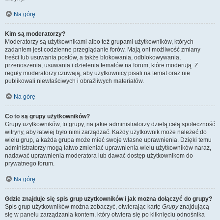
Na górę
Kim są moderatorzy?
Moderatorzy są użytkownikami albo też grupami użytkowników, których
zadaniem jest codzienne przeglądanie forów. Mają oni możliwość zmiany
treści lub usuwania postów, a także blokowania, odblokowywania,
przenoszenia, usuwania i dzielenia tematów na forum, które moderują. Z
reguły moderatorzy czuwają, aby użytkownicy pisali na temat oraz nie
publikowali niewłaściwych i obraźliwych materiałów.
Na górę
Co to są grupy użytkowników?
Grupy użytkowników, to grupy, na jakie administratorzy dzielą całą społeczność
witryny, aby łatwiej było nimi zarządzać. Każdy użytkownik może należeć do
wielu grup, a każda grupa może mieć swoje własne uprawnienia. Dzięki temu
administratorzy mogą łatwo zmieniać uprawnienia wielu użytkowników naraz,
nadawać uprawnienia moderatora lub dawać dostęp użytkownikom do
prywatnego forum.
Na górę
Gdzie znajduje się spis grup użytkowników i jak można dołączyć do grupy?
Spis grup użytkowników można zobaczyć, otwierając kartę
Grupy
znajdującą
się w panelu zarządzania kontem, który otwiera się po kliknięciu odnośnika