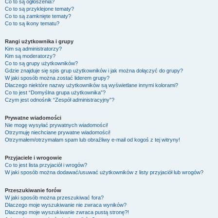
Co to są ogłoszenia?
Co to są przyklejone tematy?
Co to są zamknięte tematy?
Co to są ikony tematu?
Rangi użytkownika i grupy
Kim są administratorzy?
Kim są moderatorzy?
Co to są grupy użytkowników?
Gdzie znajduje się spis grup użytkowników i jak można dołączyć do grupy?
W jaki sposób można zostać liderem grupy?
Dlaczego niektóre nazwy użytkowników są wyświetlane innymi kolorami?
Co to jest “Domyślna grupa użytkownika”?
Czym jest odnośnik “Zespół administracyjny”?
Prywatne wiadomości
Nie mogę wysyłać prywatnych wiadomości!
Otrzymuję niechciane prywatne wiadomości!
Otrzymałem/otrzymałam spam lub obraźliwy e-mail od kogoś z tej witryny!
Przyjaciele i wrogowie
Co to jest lista przyjaciół i wrogów?
W jaki sposób można dodawać/usuwać użytkowników z listy przyjaciół lub wrogów?
Przeszukiwanie forów
W jaki sposób można przeszukiwać fora?
Dlaczego moje wyszukiwanie nie zwraca wyników?
Dlaczego moje wyszukiwanie zwraca pustą stronę?!