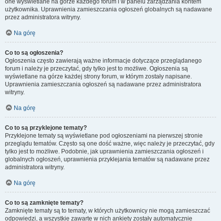
one wyświetlane na górze każdego forum i w panelu zarządzania kontem
użytkownika. Uprawnienia zamieszczania ogłoszeń globalnych są nadawane
przez administratora witryny.
Na górę
Co to są ogłoszenia?
Ogłoszenia często zawierają ważne informacje dotyczące przeglądanego
forum i należy je przeczytać, gdy tylko jest to możliwe. Ogłoszenia są
wyświetlane na górze każdej strony forum, w którym zostały napisane.
Uprawnienia zamieszczania ogłoszeń są nadawane przez administratora
witryny.
Na górę
Co to są przyklejone tematy?
Przyklejone tematy są wyświetlane pod ogłoszeniami na pierwszej stronie
przeglądu tematów. Często są one dość ważne, więc należy je przeczytać, gdy
tylko jest to możliwe. Podobnie, jak uprawnienia zamieszczania ogłoszeń i
globalnych ogłoszeń, uprawnienia przyklejania tematów są nadawane przez
administratora witryny.
Na górę
Co to są zamknięte tematy?
Zamknięte tematy są to tematy, w których użytkownicy nie mogą zamieszczać
odpowiedzi, a wszystkie zawarte w nich ankiety zostały automatycznie