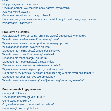
czas!
Mojego języka nie ma na liście!
Czym są obrazki wyświetlane obok nazwy użytkownika?
Jak wyświetlić awatar?
Co to jest ranga i jak można ją zmienić?
Podczas próby wysłania wiadomości e-mail do użytkownika witryna prosi mnie o
zalogowanie. Dlaczego?
Problemy z pisaniem
Jak utworzyć nowy temat na forum lub wysłać odpowiedź w temacie?
W jaki sposób można zmienić lub usunąć post?
W jaki sposób można dodać podpis do swojego posta?
W jaki sposób można utworzyć ankietę?
Dlaczego nie można dodać więcej opcji ankiety?
W jaki sposób zmienić lub usunąć ankietę?
Dlaczego nie mam dostępu do forum?
Dlaczego nie mogę dodawać załączników?
Dlaczego otrzymałem/otrzymałam ostrzeżenie?
W jaki sposób można zgłosić posty moderatorowi?
Do czego służy przycisk “Zapisz” znajdujący się w oknie tworzenia tematu?
Dlaczego mój post musi być akceptowany?
W jaki sposób mogę przesunąć swój temat na górę strony tematów?
Formatowanie i typy tematów
Co to jest BBCode?
Czy można używać języka HTML?
Co to są są emotikony?
Czy można umieszczać obrazki w poście?
Co to są ogłoszenia globalne?