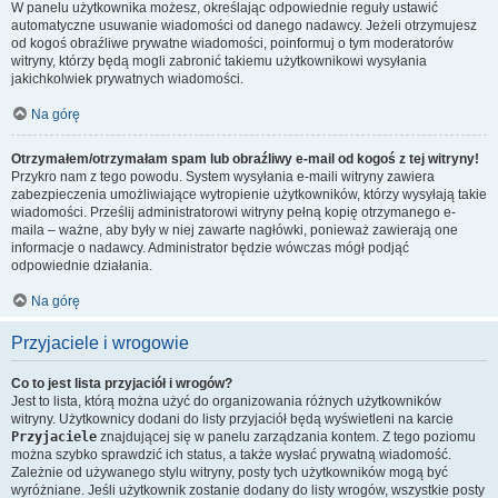
W panelu użytkownika możesz, określając odpowiednie reguły ustawić
automatyczne usuwanie wiadomości od danego nadawcy. Jeżeli otrzymujesz
od kogoś obraźliwe prywatne wiadomości, poinformuj o tym moderatorów
witryny, którzy będą mogli zabronić takiemu użytkownikowi wysyłania
jakichkolwiek prywatnych wiadomości.
Na górę
Otrzymałem/otrzymałam spam lub obraźliwy e-mail od kogoś z tej witryny!
Przykro nam z tego powodu. System wysyłania e-maili witryny zawiera
zabezpieczenia umożliwiające wytropienie użytkowników, którzy wysyłają takie
wiadomości. Prześlij administratorowi witryny pełną kopię otrzymanego e-
maila – ważne, aby były w niej zawarte nagłówki, ponieważ zawierają one
informacje o nadawcy. Administrator będzie wówczas mógł podjąć
odpowiednie działania.
Na górę
Przyjaciele i wrogowie
Co to jest lista przyjaciół i wrogów?
Jest to lista, którą można użyć do organizowania różnych użytkowników
witryny. Użytkownicy dodani do listy przyjaciół będą wyświetleni na karcie
Przyjaciele
znajdującej się w panelu zarządzania kontem. Z tego poziomu
można szybko sprawdzić ich status, a także wysłać prywatną wiadomość.
Zależnie od używanego stylu witryny, posty tych użytkowników mogą być
wyróżniane. Jeśli użytkownik zostanie dodany do listy wrogów, wszystkie posty