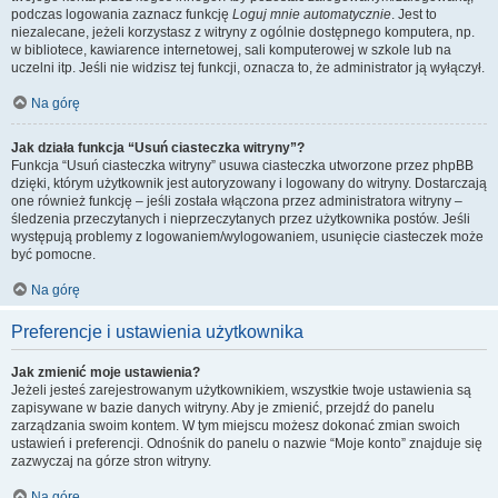
podczas logowania zaznacz funkcję
Loguj mnie automatycznie
. Jest to
niezalecane, jeżeli korzystasz z witryny z ogólnie dostępnego komputera, np.
w bibliotece, kawiarence internetowej, sali komputerowej w szkole lub na
uczelni itp. Jeśli nie widzisz tej funkcji, oznacza to, że administrator ją wyłączył.
Na górę
Jak działa funkcja “Usuń ciasteczka witryny”?
Funkcja “Usuń ciasteczka witryny” usuwa ciasteczka utworzone przez phpBB
dzięki, którym użytkownik jest autoryzowany i logowany do witryny. Dostarczają
one również funkcję – jeśli została włączona przez administratora witryny –
śledzenia przeczytanych i nieprzeczytanych przez użytkownika postów. Jeśli
występują problemy z logowaniem/wylogowaniem, usunięcie ciasteczek może
być pomocne.
Na górę
Preferencje i ustawienia użytkownika
Jak zmienić moje ustawienia?
Jeżeli jesteś zarejestrowanym użytkownikiem, wszystkie twoje ustawienia są
zapisywane w bazie danych witryny. Aby je zmienić, przejdź do panelu
zarządzania swoim kontem. W tym miejscu możesz dokonać zmian swoich
ustawień i preferencji. Odnośnik do panelu o nazwie “Moje konto” znajduje się
zazwyczaj na górze stron witryny.
Na górę