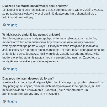
Dlaczego nie można dodać więcej opcji ankiety?
Limit opcji w ankiecie jest ustalany przez administratora witryny. Jeśli uważasz,
że potrzebujesz wstawić więcej opcji niż dozwolony limit, skontaktuj się z
administratorem witryny.
Na górę
W jaki sposób zmienić lub usunąć ankietę?
Podobnie, jak posty, ankiety mogą być zmieniane tylko przez ich autorów,
moderatorów lub administratorów. Aby zmienić ankietę, należy dokonać
zmiany pierwszego posta w wątku, z którym zawsze związana jest ankieta.
Jeśli nikt jeszcze nie oddał głosu w ankiecie, jej autor może usunąć ankietę lub
zmienić jej opcje. Jednakże, jeśli w ankiecie zostały już oddane głosy, tylko
moderatorzy lub administratorzy mogą ją zmienić, lub usunąć. Zapobiega to
modyfikowaniu ankiety w czasie jej trwania.
Na górę
Dlaczego nie mam dostępu do forum?
Niektóre fora mogą być dostępne tylko dla określonych grup lub użytkowników.
Aby przeglądać, czytać, pisać na nich lub wykonywać inne operacje, musisz
mieć odpowiednie uprawnienia. Skontaktuj się z moderatorem lub
administratorem witryny, aby ci je przydzielił.
Na górę