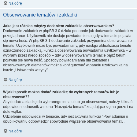
Na górę
Obserwowanie tematów i zakładki
Jaka jest różnica między dodaniem zakładki a obserwowaniem?
Dodawanie zakładek w phpBB 3.0 działa podobnie jak dodawanie zakładek w
przeglądarce. Użytkownik nie dostaje powiadomienia, gdy w temacie pojawia
się nowa treść. W phpBB 3.1 dodawanie zakładek przypomina obserwowanie
tematu. Użytkownik może być powiadamiany, gdy nastąpi aktualizacja tematu
oznaczonego zakładką. Funkcja obserwowania powiadamia użytkownika – w
wybrany przez niego sposób – gdy w obserwowanym temacie bądź forum
pojawiła się nowa treść. Sposoby powiadamiania dla zakładek i
obserwowanych elementów można konfigurować w panelu użytkownika na
karcie „Ustawienia witryny”.
Na górę
W jaki sposób można dodać zakładkę do wybranych tematów lub je
obserwować??
Aby dodać zakładkę do wybranego tematu lub go obserwować, należy kliknąć
odpowiedni odnośnik w menu “Narzędzia tematu” znajdujące się na górze i na
dole wątku.
Udzielenie odpowiedzi w temacie, gdy jest aktywna funkcja “Powiadamiaj o
opublikowaniu odpowiedzi” spowoduje włączenie obserwowania tematu.
Na górę