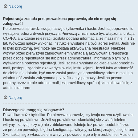
Na górę
Rejestracja została przeprowadzona poprawnie, ale nie mogę się
zalogować!
Po pierwsze, sprawdź swoją nazwę użytkownika i hasło. Jeśli są poprawne, to
wystąpiła jedna z dwóch przyczyn. Pierwszą z nich może być włączona funkcja
COPPA, a w czasie rejestracji została podana informacja, że masz mniej niż 13
lat. Wówczas należy wykonać instrukcje wysłane na twój adres e-mail. Jeśli nie
to było przyczyną, być może nie została aktywowana rejestracja. Niektóre
witryny przed pierwszym zalogowaniem wymagają aktywowania rejestracji
przez osobę rejestrującą się lub przez administratora. Informacja o tym była
wyświetlona podczas rejestracji. Jeśli została wysłana do ciebie wiadomość e-
mail, postępuj zgodnie z zawartymi w niej instrukcjami. Jeżeli taka wiadomość
do ciebie nie dotarła, być może został podany nieprawidłowy adres e-mail lub
wiadomość została zatrzymana przez filtr antyspamowy. Jeśli na pewno
podany przez ciebie adres e-mail jest prawidłowy, spróbuj skontaktować się z
administratorem.
Na górę
Dlaczego nie mogę się zalogować?
Powodów może być kilka. Po pierwsze sprawdź, czy twoja nazwa użytkownika
i hasło są prawidłowe. Jeżeli są prawidłowe, skontaktuj się z właścicielem
witryny i zapytaj, czy cię nie zablokowano. Istnieje też prawdopodobieństwo,
że problem powoduje błędna konfiguracja witryny, na której znajduje się forum.
Skontaktuj się z właścicielem witryny i powiadom go o tym problemie. Musi on