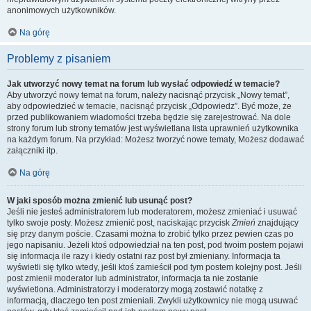
anonimowych użytkowników.
Na górę
Problemy z pisaniem
Jak utworzyć nowy temat na forum lub wysłać odpowiedź w temacie?
Aby utworzyć nowy temat na forum, należy nacisnąć przycisk „Nowy temat”,
aby odpowiedzieć w temacie, nacisnąć przycisk „Odpowiedz”. Być może, że
przed publikowaniem wiadomości trzeba będzie się zarejestrować. Na dole
strony forum lub strony tematów jest wyświetlana lista uprawnień użytkownika
na każdym forum. Na przykład: Możesz tworzyć nowe tematy, Możesz dodawać
załączniki itp.
Na górę
W jaki sposób można zmienić lub usunąć post?
Jeśli nie jesteś administratorem lub moderatorem, możesz zmieniać i usuwać
tylko swoje posty. Możesz zmienić post, naciskając przycisk
Zmień
znajdujący
się przy danym poście. Czasami można to zrobić tylko przez pewien czas po
jego napisaniu. Jeżeli ktoś odpowiedział na ten post, pod twoim postem pojawi
się informacja ile razy i kiedy ostatni raz post był zmieniany. Informacja ta
wyświetli się tylko wtedy, jeśli ktoś zamieścił pod tym postem kolejny post. Jeśli
post zmienił moderator lub administrator, informacja ta nie zostanie
wyświetlona. Administratorzy i moderatorzy mogą zostawić notatkę z
informacją, dlaczego ten post zmieniali. Zwykli użytkownicy nie mogą usuwać