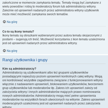
zakończone w momencie zamykania tematu. Tematy mogą być zamykane z
wielu powodów i robią to moderatorzy forum lub administratorzy witryny.
Zależnie od uprawnień nadanych przez administratora witryny użytkownik
może mieć możliwość zamykania swoich tematów.
Na górę
Co to są ikony tematu?
Ikony tematu są obrazkami wybieranymi przez autora tematu skojarzonymi z
postami – sugerują ich treść. Możliwość korzystania z ikon tematu uzależniona
jest od uprawnień nadanych przez administratora witryny.
Na górę
Rangi użytkownika i grupy
Kim są administratorzy?
Administratorzy są użytkownikami albo też grupami użytkowników
posiadającymi najwyższy poziom uprawnień kontrolnych całej witryny. Mogą
oni kontrolować wszystkie zagadnienia związane z funkcjonowaniem witryny
włącznie z nadawaniem uprawnień, blokowaniem użytkowników, tworzeniem
grup użytkowników lub moderatorów itp. Zakres ich uprawnień zależy od
założyciela witryny i innych administratorów mających prawo nominowania
nowych administratorów. Administratorzy mogą mieć pełne uprawnienia
moderatorów na wszystkich forach utworzonych na witrynie. Zakres uprawnień
moderacyjnych uzależniony jest od uprawnień nadanych przez założyciela
witryny.