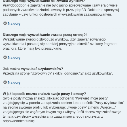
Dlaczego moje wyszukiwanie nie zwraca wyników?
Prawdopodobnie zapytanie nie było jasno sprecyzowane i zawierało wiele
podobnych zwrotów niezindeksowanych przez phpBB. Dokładnie sprecyzuj
zapytanie – użyj funkcji dostępnych w wyszukiwaniu zaawansowanym.
Na górę
Dlaczego moje wyszukiwanie zwraca pustą stronę?!
Wyszukiwanie zwróciło zbyt dużo wyników. Użyj zaawansowanego
wyszukiwania i postaraj się bardziej precyzyjnie określić szukany fragment
oraz fora, które mają być przeszukane.
Na górę
Jak można wyszukać użytkowników?
Przejdź na stronę “Użytkownicy” i kliknij odnośnik “Znajdź użytkownika”.
Na górę
W jaki sposób można znaleźć swoje posty i tematy?
Swoje posty można znaleźć, klikając odnośnik “Wyświetl moje posty”
znajdujący się w panelu zarządzania kontem lub odnośnik “Posty użytkownika”
na stronie swojego profilu lub wybierając „Twoje posty” z menu „Więcej…”
znajdującego się w górnym lewym rogu witryny. Jeśli chcesz wyszukać swoje
tematy, użyj strony wyszukiwania zaawansowanego i skorzystaj z
odpowiednich funkcji.