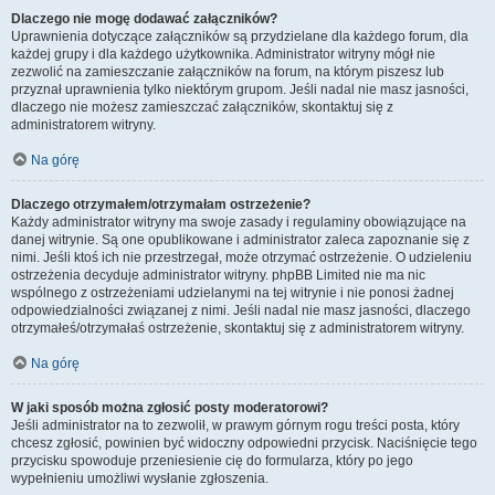
Dlaczego nie mogę dodawać załączników?
Uprawnienia dotyczące załączników są przydzielane dla każdego forum, dla
każdej grupy i dla każdego użytkownika. Administrator witryny mógł nie
zezwolić na zamieszczanie załączników na forum, na którym piszesz lub
przyznał uprawnienia tylko niektórym grupom. Jeśli nadal nie masz jasności,
dlaczego nie możesz zamieszczać załączników, skontaktuj się z
administratorem witryny.
Na górę
Dlaczego otrzymałem/otrzymałam ostrzeżenie?
Każdy administrator witryny ma swoje zasady i regulaminy obowiązujące na
danej witrynie. Są one opublikowane i administrator zaleca zapoznanie się z
nimi. Jeśli ktoś ich nie przestrzegał, może otrzymać ostrzeżenie. O udzieleniu
ostrzeżenia decyduje administrator witryny. phpBB Limited nie ma nic
wspólnego z ostrzeżeniami udzielanymi na tej witrynie i nie ponosi żadnej
odpowiedzialności związanej z nimi. Jeśli nadal nie masz jasności, dlaczego
otrzymałeś/otrzymałaś ostrzeżenie, skontaktuj się z administratorem witryny.
Na górę
W jaki sposób można zgłosić posty moderatorowi?
Jeśli administrator na to zezwolił, w prawym górnym rogu treści posta, który
chcesz zgłosić, powinien być widoczny odpowiedni przycisk. Naciśnięcie tego
przycisku spowoduje przeniesienie cię do formularza, który po jego
wypełnieniu umożliwi wysłanie zgłoszenia.