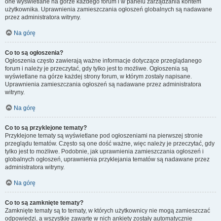
one wyświetlane na górze każdego forum i w panelu zarządzania kontem
użytkownika. Uprawnienia zamieszczania ogłoszeń globalnych są nadawane
przez administratora witryny.
Na górę
Co to są ogłoszenia?
Ogłoszenia często zawierają ważne informacje dotyczące przeglądanego
forum i należy je przeczytać, gdy tylko jest to możliwe. Ogłoszenia są
wyświetlane na górze każdej strony forum, w którym zostały napisane.
Uprawnienia zamieszczania ogłoszeń są nadawane przez administratora
witryny.
Na górę
Co to są przyklejone tematy?
Przyklejone tematy są wyświetlane pod ogłoszeniami na pierwszej stronie
przeglądu tematów. Często są one dość ważne, więc należy je przeczytać, gdy
tylko jest to możliwe. Podobnie, jak uprawnienia zamieszczania ogłoszeń i
globalnych ogłoszeń, uprawnienia przyklejania tematów są nadawane przez
administratora witryny.
Na górę
Co to są zamknięte tematy?
Zamknięte tematy są to tematy, w których użytkownicy nie mogą zamieszczać
odpowiedzi, a wszystkie zawarte w nich ankiety zostały automatycznie