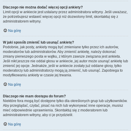
Dlaczego nie można dodać więcej opcji ankiety?
Limit opcji w ankiecie jest ustalany przez administratora witryny. Jeśli uważasz,
że potrzebujesz wstawić więcej opcji niż dozwolony limit, skontaktuj się z
administratorem witryny.
Na górę
W jaki sposób zmienić lub usunąć ankietę?
Podobnie, jak posty, ankiety mogą być zmieniane tylko przez ich autorów,
moderatorów lub administratorów. Aby zmienić ankietę, należy dokonać
zmiany pierwszego posta w wątku, z którym zawsze związana jest ankieta.
Jeśli nikt jeszcze nie oddał głosu w ankiecie, jej autor może usunąć ankietę lub
zmienić jej opcje. Jednakże, jeśli w ankiecie zostały już oddane głosy, tylko
moderatorzy lub administratorzy mogą ją zmienić, lub usunąć. Zapobiega to
modyfikowaniu ankiety w czasie jej trwania.
Na górę
Dlaczego nie mam dostępu do forum?
Niektóre fora mogą być dostępne tylko dla określonych grup lub użytkowników.
Aby przeglądać, czytać, pisać na nich lub wykonywać inne operacje, musisz
mieć odpowiednie uprawnienia. Skontaktuj się z moderatorem lub
administratorem witryny, aby ci je przydzielił.
Na górę