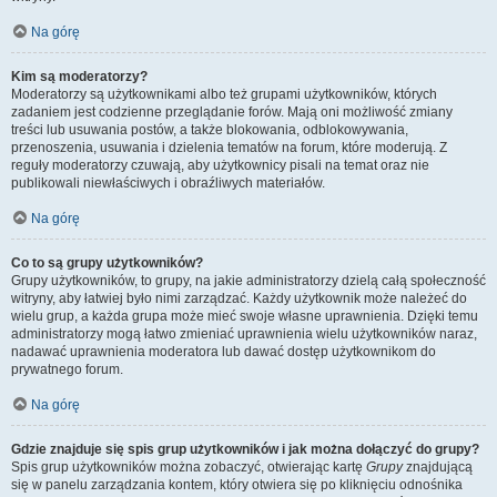
Na górę
Kim są moderatorzy?
Moderatorzy są użytkownikami albo też grupami użytkowników, których
zadaniem jest codzienne przeglądanie forów. Mają oni możliwość zmiany
treści lub usuwania postów, a także blokowania, odblokowywania,
przenoszenia, usuwania i dzielenia tematów na forum, które moderują. Z
reguły moderatorzy czuwają, aby użytkownicy pisali na temat oraz nie
publikowali niewłaściwych i obraźliwych materiałów.
Na górę
Co to są grupy użytkowników?
Grupy użytkowników, to grupy, na jakie administratorzy dzielą całą społeczność
witryny, aby łatwiej było nimi zarządzać. Każdy użytkownik może należeć do
wielu grup, a każda grupa może mieć swoje własne uprawnienia. Dzięki temu
administratorzy mogą łatwo zmieniać uprawnienia wielu użytkowników naraz,
nadawać uprawnienia moderatora lub dawać dostęp użytkownikom do
prywatnego forum.
Na górę
Gdzie znajduje się spis grup użytkowników i jak można dołączyć do grupy?
Spis grup użytkowników można zobaczyć, otwierając kartę
Grupy
znajdującą
się w panelu zarządzania kontem, który otwiera się po kliknięciu odnośnika