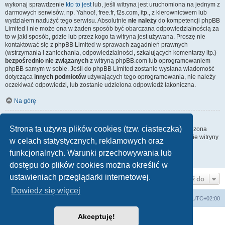
wykonaj sprawdzenie
kto to jest
lub, jeśli witryna jest uruchomiona na jednym z
darmowych serwisów, np. Yahoo!, free.fr, f2s.com, itp., z kierownictwem lub
wydziałem nadużyć tego serwisu. Absolutnie
nie należy
do kompetencji phpBB
Limited i nie może ona w żaden sposób być obarczana odpowiedzialnością za
to w jaki sposób, gdzie lub przez kogo ta witryna jest używana. Proszę nie
kontaktować się z phpBB Limited w sprawach zagadnień prawnych
(wstrzymania i zaniechania, odpowiedzialności, szkalujących komentarzy itp.)
bezpośrednio nie związanych
z witryną phpBB.com lub oprogramowaniem
phpBB samym w sobie. Jeśli do phpBB Limited zostanie wysłana wiadomość
dotycząca
innych podmiotów
używających tego oprogramowania, nie należy
oczekiwać odpowiedzi, lub zostanie udzielona odpowiedź lakoniczna.
Na górę
Jak nawiązać kontakt z administratorem witryny?
Strona ta używa plików cookies (tzw. ciasteczka)
Wszyscy użytkownicy witryny mogą używać – jeśli funkcja ta jest włączona
przez administratora witryny – formularza „Kontakt z nami”. Członkowie witryny
w celach statystycznych, reklamowych oraz
mogą także używać odnośnika „Zespół administracyjny”.
funkcjonalnych. Warunki przechowywania lub
Na górę
dostępu do plików cookies można określić w
ustawieniach przeglądarki internetowej.
Przejdź do
Dowiedz się więcej
arkadia.rpg.pl
Forum
Strefa czasowa
UTC+02:00
Akceptuję!
Technologię dostarcza
phpBB
® Forum Software © phpBB Limited