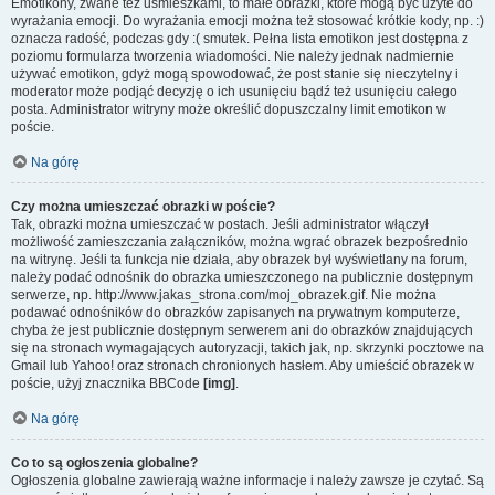
Emotikony, zwane też uśmieszkami, to małe obrazki, które mogą być użyte do
wyrażania emocji. Do wyrażania emocji można też stosować krótkie kody, np. :)
oznacza radość, podczas gdy :( smutek. Pełna lista emotikon jest dostępna z
poziomu formularza tworzenia wiadomości. Nie należy jednak nadmiernie
używać emotikon, gdyż mogą spowodować, że post stanie się nieczytelny i
moderator może podjąć decyzję o ich usunięciu bądź też usunięciu całego
posta. Administrator witryny może określić dopuszczalny limit emotikon w
poście.
Na górę
Czy można umieszczać obrazki w poście?
Tak, obrazki można umieszczać w postach. Jeśli administrator włączył
możliwość zamieszczania załączników, można wgrać obrazek bezpośrednio
na witrynę. Jeśli ta funkcja nie działa, aby obrazek był wyświetlany na forum,
należy podać odnośnik do obrazka umieszczonego na publicznie dostępnym
serwerze, np. http://www.jakas_strona.com/moj_obrazek.gif. Nie można
podawać odnośników do obrazków zapisanych na prywatnym komputerze,
chyba że jest publicznie dostępnym serwerem ani do obrazków znajdujących
się na stronach wymagających autoryzacji, takich jak, np. skrzynki pocztowe na
Gmail lub Yahoo! oraz stronach chronionych hasłem. Aby umieścić obrazek w
poście, użyj znacznika BBCode
[img]
.
Na górę
Co to są ogłoszenia globalne?
Ogłoszenia globalne zawierają ważne informacje i należy zawsze je czytać. Są