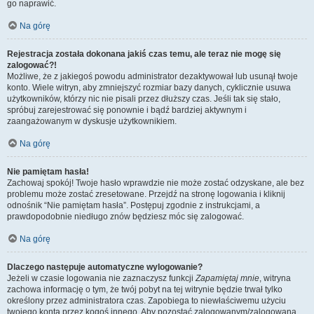
go naprawić.
Na górę
Rejestracja została dokonana jakiś czas temu, ale teraz nie mogę się
zalogować?!
Możliwe, że z jakiegoś powodu administrator dezaktywował lub usunął twoje
konto. Wiele witryn, aby zmniejszyć rozmiar bazy danych, cyklicznie usuwa
użytkowników, którzy nic nie pisali przez dłuższy czas. Jeśli tak się stało,
spróbuj zarejestrować się ponownie i bądź bardziej aktywnym i
zaangażowanym w dyskusje użytkownikiem.
Na górę
Nie pamiętam hasła!
Zachowaj spokój! Twoje hasło wprawdzie nie może zostać odzyskane, ale bez
problemu może zostać zresetowane. Przejdź na stronę logowania i kliknij
odnośnik “Nie pamiętam hasła”. Postępuj zgodnie z instrukcjami, a
prawdopodobnie niedługo znów będziesz móc się zalogować.
Na górę
Dlaczego następuje automatyczne wylogowanie?
Jeżeli w czasie logowania nie zaznaczysz funkcji
Zapamiętaj mnie
, witryna
zachowa informację o tym, że twój pobyt na tej witrynie będzie trwał tylko
określony przez administratora czas. Zapobiega to niewłaściwemu użyciu
twojego konta przez kogoś innego. Aby pozostać zalogowanym/zalogowaną,