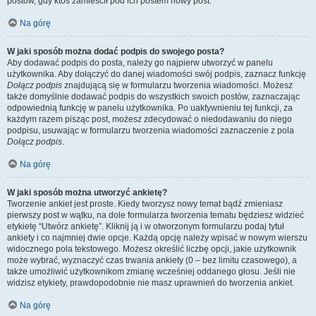
postów, gdy ktoś zamieścił pod ich postem nowy post.
Na górę
W jaki sposób można dodać podpis do swojego posta?
Aby dodawać podpis do posta, należy go najpierw utworzyć w panelu
użytkownika. Aby dołączyć do danej wiadomości swój podpis, zaznacz funkcję
Dołącz podpis
znajdującą się w formularzu tworzenia wiadomości. Możesz
także domyślnie dodawać podpis do wszystkich swoich postów, zaznaczając
odpowiednią funkcję w panelu użytkownika. Po uaktywnieniu tej funkcji, za
każdym razem pisząc post, możesz zdecydować o niedodawaniu do niego
podpisu, usuwając w formularzu tworzenia wiadomości zaznaczenie z pola
Dołącz podpis
.
Na górę
W jaki sposób można utworzyć ankietę?
Tworzenie ankiet jest proste. Kiedy tworzysz nowy temat bądź zmieniasz
pierwszy post w wątku, na dole formularza tworzenia tematu będziesz widzieć
etykietę “Utwórz ankietę”. Kliknij ją i w otworzonym formularzu podaj tytuł
ankiety i co najmniej dwie opcje. Każdą opcję należy wpisać w nowym wierszu
widocznego pola tekstowego. Możesz określić liczbę opcji, jakie użytkownik
może wybrać, wyznaczyć czas trwania ankiety (0 – bez limitu czasowego), a
także umożliwić użytkownikom zmianę wcześniej oddanego głosu. Jeśli nie
widzisz etykiety, prawdopodobnie nie masz uprawnień do tworzenia ankiet.
Na górę