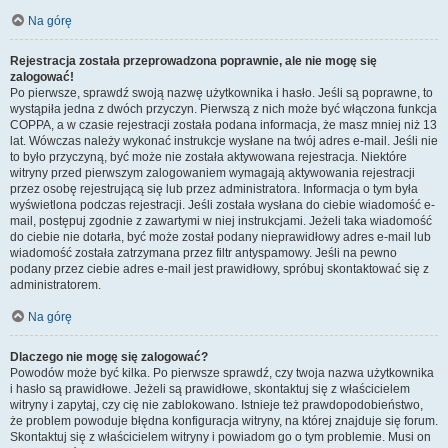
Na górę
Rejestracja została przeprowadzona poprawnie, ale nie mogę się
zalogować!
Po pierwsze, sprawdź swoją nazwę użytkownika i hasło. Jeśli są poprawne, to
wystąpiła jedna z dwóch przyczyn. Pierwszą z nich może być włączona funkcja
COPPA, a w czasie rejestracji została podana informacja, że masz mniej niż 13
lat. Wówczas należy wykonać instrukcje wysłane na twój adres e-mail. Jeśli nie
to było przyczyną, być może nie została aktywowana rejestracja. Niektóre
witryny przed pierwszym zalogowaniem wymagają aktywowania rejestracji
przez osobę rejestrującą się lub przez administratora. Informacja o tym była
wyświetlona podczas rejestracji. Jeśli została wysłana do ciebie wiadomość e-
mail, postępuj zgodnie z zawartymi w niej instrukcjami. Jeżeli taka wiadomość
do ciebie nie dotarła, być może został podany nieprawidłowy adres e-mail lub
wiadomość została zatrzymana przez filtr antyspamowy. Jeśli na pewno
podany przez ciebie adres e-mail jest prawidłowy, spróbuj skontaktować się z
administratorem.
Na górę
Dlaczego nie mogę się zalogować?
Powodów może być kilka. Po pierwsze sprawdź, czy twoja nazwa użytkownika
i hasło są prawidłowe. Jeżeli są prawidłowe, skontaktuj się z właścicielem
witryny i zapytaj, czy cię nie zablokowano. Istnieje też prawdopodobieństwo,
że problem powoduje błędna konfiguracja witryny, na której znajduje się forum.
Skontaktuj się z właścicielem witryny i powiadom go o tym problemie. Musi on