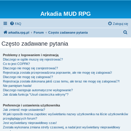
Arkadia MUD RPG
FAQ
Zaloguj się
S
arkadia.rpg.pl
Forum
Często zadawane pytania
z
Często zadawane pytania
u
k
Problemy z logowaniem i rejestracją
Dlaczego w ogóle muszę się rejestrować?
a
Co to jest COPPA?
j
Dlaczego nie mogę się zarejestrować?
Rejestracja została przeprowadzona poprawnie, ale nie mogę się zalogować!
Dlaczego nie mogę się zalogować?
Rejestracja została dokonana jakiś czas temu, ale teraz nie mogę się zalogować?!
Nie pamiętam hasła!
Dlaczego następuje automatyczne wylogowanie?
Jak działa funkcja “Usuń ciasteczka witryny”?
Preferencje i ustawienia użytkownika
Jak zmienić moje ustawienia?
W jaki sposób można zapobiec wyświetlaniu nazwy użytkownika na liście użytkowników
przeglądających forum?
Jest wyświetlany nieprawidłowy czas!
Została wykonana zmiana strefy czasowej, a nadal jest wyświetlany nieprawidłowy