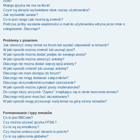
czas!
Mojego języka nie ma na liście!
Czym są obrazki wyświetlane obok nazwy użytkownika?
Jak wyświetlić awatar?
Co to jest ranga i jak można ją zmienić?
Podczas próby wysłania wiadomości e-mail do użytkownika witryna prosi mnie o
zalogowanie. Dlaczego?
Problemy z pisaniem
Jak utworzyć nowy temat na forum lub wysłać odpowiedź w temacie?
W jaki sposób można zmienić lub usunąć post?
W jaki sposób można dodać podpis do swojego posta?
W jaki sposób można utworzyć ankietę?
Dlaczego nie można dodać więcej opcji ankiety?
W jaki sposób zmienić lub usunąć ankietę?
Dlaczego nie mam dostępu do forum?
Dlaczego nie mogę dodawać załączników?
Dlaczego otrzymałem/otrzymałam ostrzeżenie?
W jaki sposób można zgłosić posty moderatorowi?
Do czego służy przycisk “Zapisz” znajdujący się w oknie tworzenia tematu?
Dlaczego mój post musi być akceptowany?
W jaki sposób mogę przesunąć swój temat na górę strony tematów?
Formatowanie i typy tematów
Co to jest BBCode?
Czy można używać języka HTML?
Co to są są emotikony?
Czy można umieszczać obrazki w poście?
Co to są ogłoszenia globalne?