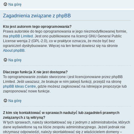
Na górę
Zagadnienia związane z phpBB
Kto jest autorem tego oprogramowania?
Prawa autorskie do tego oprogramowania w jego niezmodyfikowanej formie,
ma
phpBB Limited
. Jest ono publikowane na licencji GNU General Public
License wersja 2 (GPL-2.0), co w praktyce oznacza, że może być bez
ograniczeń dystrybuowane. Więcej na ten temat dowiesz się na stronie
About phpBB
.
Na górę
Dlaczego funkcja X nie jest dostępna?
To oprogramowanie zostało stworzone i jest licencjonowane przez phpBB
Limited. Jeśli uważasz, że brakuje w nim jakiejś funkcji, przejdź na stronę
phpBB Ideas Centre
, gdzie możesz zagłosować na istniejące propozycje lub
zaproponować nowe funkcje.
Na górę
Z kim się kontaktować w sprawach nadużyć lub zagadnień prawnych
związanych z tą witryną?
W tych sprawach, należy skontaktować się z jednym z administratorów, których
dane wyświetlone są na liście zespołu administracyjnego. Jeżeli jednak nie
otrzymasz odpowiedzi, należy skontaktować się z właścicielem domeny –