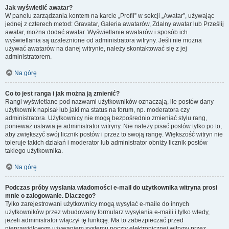
Jak wyświetlić awatar?
W panelu zarządzania kontem na karcie „Profil” w sekcji „Awatar”, używając
jednej z czterech metod: Gravatar, Galeria awatarów, Zdalny awatar lub Prześlij
awatar, można dodać awatar. Wyświetlanie awatarów i sposób ich
wyświetlania są uzależnione od administratora witryny. Jeśli nie można
używać awatarów na danej witrynie, należy skontaktować się z jej
administratorem.
Na górę
Co to jest ranga i jak można ją zmienić?
Rangi wyświetlane pod nazwami użytkowników oznaczają, ile postów dany
użytkownik napisał lub jaki ma status na forum, np. moderatora czy
administratora. Użytkownicy nie mogą bezpośrednio zmieniać stylu rang,
ponieważ ustawia je administrator witryny. Nie należy pisać postów tylko po to,
aby zwiększyć swój licznik postów i przez to swoją rangę. Większość witryn nie
toleruje takich działań i moderator lub administrator obniży licznik postów
takiego użytkownika.
Na górę
Podczas próby wysłania wiadomości e-mail do użytkownika witryna prosi
mnie o zalogowanie. Dlaczego?
Tylko zarejestrowani użytkownicy mogą wysyłać e-maile do innych
użytkowników przez wbudowany formularz wysyłania e-maili i tylko wtedy,
jeżeli administrator włączył tę funkcję. Ma to zabezpieczać przed
nieprawidłowym używaniem systemu poczty elektronicznej witryny przez