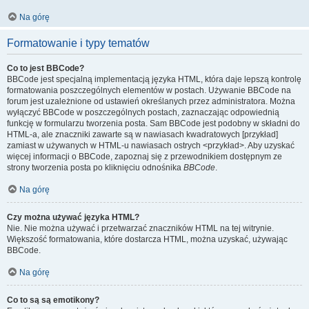
Na górę
Formatowanie i typy tematów
Co to jest BBCode?
BBCode jest specjalną implementacją języka HTML, która daje lepszą kontrolę
formatowania poszczególnych elementów w postach. Używanie BBCode na
forum jest uzależnione od ustawień określanych przez administratora. Można
wyłączyć BBCode w poszczególnych postach, zaznaczając odpowiednią
funkcję w formularzu tworzenia posta. Sam BBCode jest podobny w składni do
HTML-a, ale znaczniki zawarte są w nawiasach kwadratowych [przykład]
zamiast w używanych w HTML-u nawiasach ostrych <przykład>. Aby uzyskać
więcej informacji o BBCode, zapoznaj się z przewodnikiem dostępnym ze
strony tworzenia posta po kliknięciu odnośnika
BBCode
.
Na górę
Czy można używać języka HTML?
Nie. Nie można używać i przetwarzać znaczników HTML na tej witrynie.
Większość formatowania, które dostarcza HTML, można uzyskać, używając
BBCode.
Na górę
Co to są są emotikony?