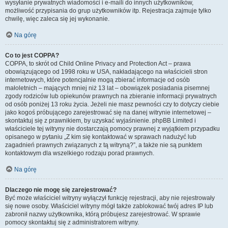
wysyłanie prywatnych wiadomości i e-maili do innych użytkowników,
możliwość przypisania do grup użytkowników itp. Rejestracja zajmuje tylko
chwilę, więc zaleca się jej wykonanie.
Na górę
Co to jest COPPA?
COPPA, to skrót od Child Online Privacy and Protection Act – prawa
obowiązującego od 1998 roku w USA, nakładającego na właścicieli stron
internetowych, które potencjalnie mogą zbierać informacje od osób
małoletnich – mających mniej niż 13 lat – obowiązek posiadania pisemnej
zgody rodziców lub opiekunów prawnych na zbieranie informacji prywatnych
od osób poniżej 13 roku życia. Jeżeli nie masz pewności czy to dotyczy ciebie
jako kogoś próbującego zarejestrować się na danej witrynie internetowej –
skontaktuj się z prawnikiem, by uzyskać wyjaśnienie. phpBB Limited i
właściciele tej witryny nie dostarczają pomocy prawnej z wyjątkiem przypadku
opisanego w pytaniu „Z kim się kontaktować w sprawach nadużyć lub
zagadnień prawnych związanych z tą witryną?”, a także nie są punktem
kontaktowym dla wszelkiego rodzaju porad prawnych.
Na górę
Dlaczego nie mogę się zarejestrować?
Być może właściciel witryny wyłączył funkcję rejestracji, aby nie rejestrowały
się nowe osoby. Właściciel witryny mógł także zablokować twój adres IP lub
zabronił nazwy użytkownika, którą próbujesz zarejestrować. W sprawie
pomocy skontaktuj się z administratorem witryny.