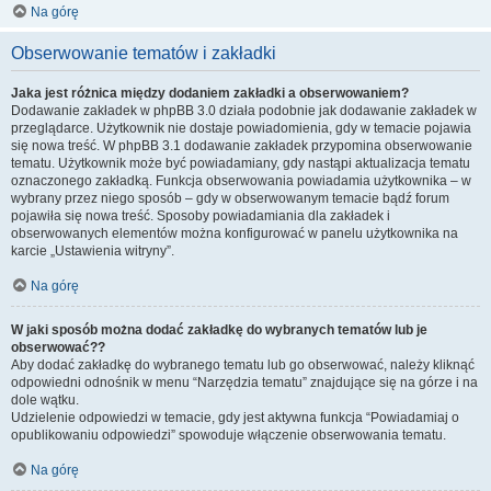
Na górę
Obserwowanie tematów i zakładki
Jaka jest różnica między dodaniem zakładki a obserwowaniem?
Dodawanie zakładek w phpBB 3.0 działa podobnie jak dodawanie zakładek w
przeglądarce. Użytkownik nie dostaje powiadomienia, gdy w temacie pojawia
się nowa treść. W phpBB 3.1 dodawanie zakładek przypomina obserwowanie
tematu. Użytkownik może być powiadamiany, gdy nastąpi aktualizacja tematu
oznaczonego zakładką. Funkcja obserwowania powiadamia użytkownika – w
wybrany przez niego sposób – gdy w obserwowanym temacie bądź forum
pojawiła się nowa treść. Sposoby powiadamiania dla zakładek i
obserwowanych elementów można konfigurować w panelu użytkownika na
karcie „Ustawienia witryny”.
Na górę
W jaki sposób można dodać zakładkę do wybranych tematów lub je
obserwować??
Aby dodać zakładkę do wybranego tematu lub go obserwować, należy kliknąć
odpowiedni odnośnik w menu “Narzędzia tematu” znajdujące się na górze i na
dole wątku.
Udzielenie odpowiedzi w temacie, gdy jest aktywna funkcja “Powiadamiaj o
opublikowaniu odpowiedzi” spowoduje włączenie obserwowania tematu.
Na górę