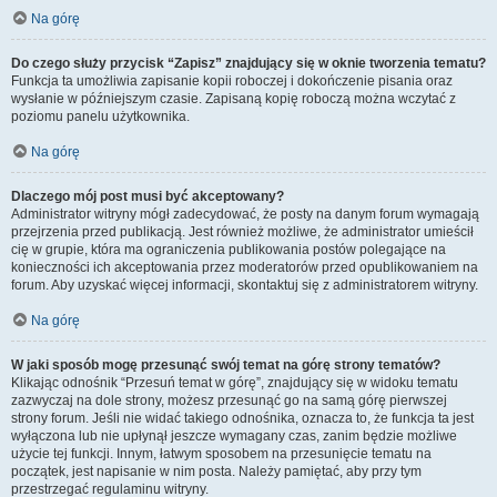
Na górę
Do czego służy przycisk “Zapisz” znajdujący się w oknie tworzenia tematu?
Funkcja ta umożliwia zapisanie kopii roboczej i dokończenie pisania oraz
wysłanie w późniejszym czasie. Zapisaną kopię roboczą można wczytać z
poziomu panelu użytkownika.
Na górę
Dlaczego mój post musi być akceptowany?
Administrator witryny mógł zadecydować, że posty na danym forum wymagają
przejrzenia przed publikacją. Jest również możliwe, że administrator umieścił
cię w grupie, która ma ograniczenia publikowania postów polegające na
konieczności ich akceptowania przez moderatorów przed opublikowaniem na
forum. Aby uzyskać więcej informacji, skontaktuj się z administratorem witryny.
Na górę
W jaki sposób mogę przesunąć swój temat na górę strony tematów?
Klikając odnośnik “Przesuń temat w górę”, znajdujący się w widoku tematu
zazwyczaj na dole strony, możesz przesunąć go na samą górę pierwszej
strony forum. Jeśli nie widać takiego odnośnika, oznacza to, że funkcja ta jest
wyłączona lub nie upłynął jeszcze wymagany czas, zanim będzie możliwe
użycie tej funkcji. Innym, łatwym sposobem na przesunięcie tematu na
początek, jest napisanie w nim posta. Należy pamiętać, aby przy tym
przestrzegać regulaminu witryny.