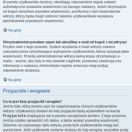
W panelu użytkownika możesz, określając odpowiednie reguły ustawić
automatyczne usuwanie wiadomości od danego nadawcy. Jeżeli otrzymujesz
od kogoś obraźliwe prywatne wiadomości, poinformuj o tym moderatorów
witryny, którzy będą mogli zabronić takiemu użytkownikowi wysyłania
jakichkolwiek prywatnych wiadomości.
Na górę
Otrzymałem/otrzymałam spam lub obraźliwy e-mail od kogoś z tej witryny!
Przykro nam z tego powodu. System wysyłania e-maili witryny zawiera
zabezpieczenia umożliwiające wytropienie użytkowników, którzy wysyłają takie
wiadomości. Prześlij administratorowi witryny pełną kopię otrzymanego e-
maila – ważne, aby były w niej zawarte nagłówki, ponieważ zawierają one
informacje o nadawcy. Administrator będzie wówczas mógł podjąć
odpowiednie działania.
Na górę
Przyjaciele i wrogowie
Co to jest lista przyjaciół i wrogów?
Jest to lista, którą można użyć do organizowania różnych użytkowników
witryny. Użytkownicy dodani do listy przyjaciół będą wyświetleni na karcie
Przyjaciele
znajdującej się w panelu zarządzania kontem. Z tego poziomu
można szybko sprawdzić ich status, a także wysłać prywatną wiadomość.
Zależnie od używanego stylu witryny, posty tych użytkowników mogą być
wyróżniane. Jeśli użytkownik zostanie dodany do listy wrogów, wszystkie posty