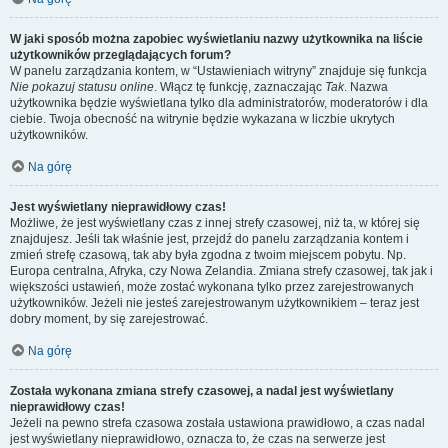
W jaki sposób można zapobiec wyświetlaniu nazwy użytkownika na liście
użytkowników przeglądających forum?
W panelu zarządzania kontem, w “Ustawieniach witryny” znajduje się funkcja
Nie pokazuj statusu online
. Włącz tę funkcję, zaznaczając
Tak
. Nazwa
użytkownika będzie wyświetlana tylko dla administratorów, moderatorów i dla
ciebie. Twoja obecność na witrynie będzie wykazana w liczbie ukrytych
użytkowników.
Na górę
Jest wyświetlany nieprawidłowy czas!
Możliwe, że jest wyświetlany czas z innej strefy czasowej, niż ta, w której się
znajdujesz. Jeśli tak właśnie jest, przejdź do panelu zarządzania kontem i
zmień strefę czasową, tak aby była zgodna z twoim miejscem pobytu. Np.
Europa centralna, Afryka, czy Nowa Zelandia. Zmiana strefy czasowej, tak jak i
większości ustawień, może zostać wykonana tylko przez zarejestrowanych
użytkowników. Jeżeli nie jesteś zarejestrowanym użytkownikiem – teraz jest
dobry moment, by się zarejestrować.
Na górę
Została wykonana zmiana strefy czasowej, a nadal jest wyświetlany
nieprawidłowy czas!
Jeżeli na pewno strefa czasowa została ustawiona prawidłowo, a czas nadal
jest wyświetlany nieprawidłowo, oznacza to, że czas na serwerze jest