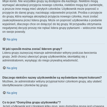
Moje konto
. Nie wszystkie grupy są dostępne dla każdego. Niektóre mogą
wymagać akceptacji przyjęcia nowego członka, niektóre mogą być zamknięte,
a jeszcze inne mogą mieć ukrytych członków. Użytkownik może poprosić o
przyjęcie do danej grupy, naciskając odpowiedni przycisk. Prośba o przyjęcie
do grupy, która wymaga akceptacji przyjęcia nowego członka, musi zostać
zaakceptowana przez lidera grupy. Może on poprosić użytkownika o podanie
wyjaśnień, dlaczego chce on dołączyć do tej grupy. W przypadku otrzymania
negatywnej decyzji proszę nie nękać lidera grupy pytaniami – widocznie miał
on swoje powody.
Na górę
W jaki sposób można zostać liderem grupy?
Lidera grupy zazwyczaj mianuje administrator witryny podczas tworzenia
grupy. Jeśli chcesz utworzyć grupę użytkowników, skontaktuj się z
administratorem, wysyłając do niego prywatną wiadomość.
Na górę
Dlaczego niektóre nazwy użytkowników są wyświetlane innymi kolorami?
Możliwe, że administrator witryny przypisał kolor członkom grupy, aby ułatwić
identyfikowanie członków tej grupy.
Na górę
Co to jest “Domyślna grupa użytkownika”?
Jeżeli użytkownik jest członkiem kilku grup, jego domyślna grupa jest używana