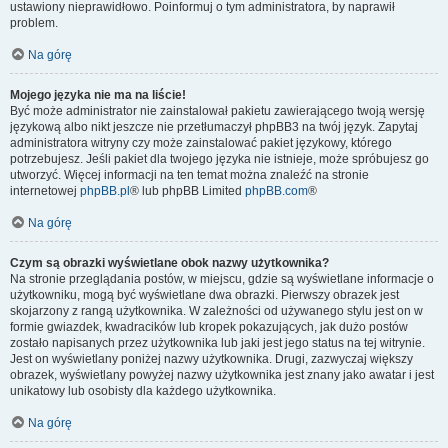
ustawiony nieprawidłowo. Poinformuj o tym administratora, by naprawił
problem.
Na górę
Mojego języka nie ma na liście!
Być może administrator nie zainstalował pakietu zawierającego twoją wersję
językową albo nikt jeszcze nie przetłumaczył phpBB3 na twój język. Zapytaj
administratora witryny czy może zainstalować pakiet językowy, którego
potrzebujesz. Jeśli pakiet dla twojego języka nie istnieje, może spróbujesz go
utworzyć. Więcej informacji na ten temat można znaleźć na stronie
internetowej
phpBB.pl
® lub phpBB Limited
phpBB.com
®
Na górę
Czym są obrazki wyświetlane obok nazwy użytkownika?
Na stronie przeglądania postów, w miejscu, gdzie są wyświetlane informacje o
użytkowniku, mogą być wyświetlane dwa obrazki. Pierwszy obrazek jest
skojarzony z rangą użytkownika. W zależności od używanego stylu jest on w
formie gwiazdek, kwadracików lub kropek pokazujących, jak dużo postów
zostało napisanych przez użytkownika lub jaki jest jego status na tej witrynie.
Jest on wyświetlany poniżej nazwy użytkownika. Drugi, zazwyczaj większy
obrazek, wyświetlany powyżej nazwy użytkownika jest znany jako awatar i jest
unikatowy lub osobisty dla każdego użytkownika.
Na górę