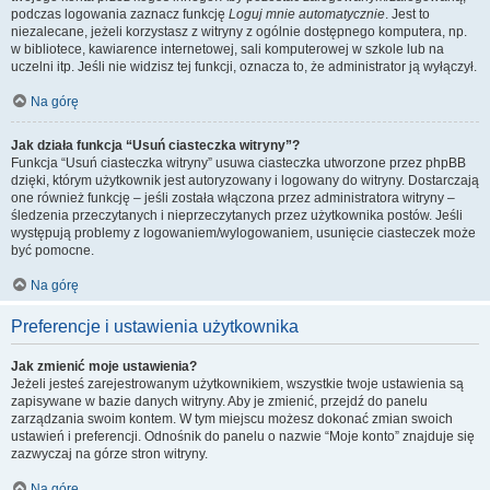
podczas logowania zaznacz funkcję
Loguj mnie automatycznie
. Jest to
niezalecane, jeżeli korzystasz z witryny z ogólnie dostępnego komputera, np.
w bibliotece, kawiarence internetowej, sali komputerowej w szkole lub na
uczelni itp. Jeśli nie widzisz tej funkcji, oznacza to, że administrator ją wyłączył.
Na górę
Jak działa funkcja “Usuń ciasteczka witryny”?
Funkcja “Usuń ciasteczka witryny” usuwa ciasteczka utworzone przez phpBB
dzięki, którym użytkownik jest autoryzowany i logowany do witryny. Dostarczają
one również funkcję – jeśli została włączona przez administratora witryny –
śledzenia przeczytanych i nieprzeczytanych przez użytkownika postów. Jeśli
występują problemy z logowaniem/wylogowaniem, usunięcie ciasteczek może
być pomocne.
Na górę
Preferencje i ustawienia użytkownika
Jak zmienić moje ustawienia?
Jeżeli jesteś zarejestrowanym użytkownikiem, wszystkie twoje ustawienia są
zapisywane w bazie danych witryny. Aby je zmienić, przejdź do panelu
zarządzania swoim kontem. W tym miejscu możesz dokonać zmian swoich
ustawień i preferencji. Odnośnik do panelu o nazwie “Moje konto” znajduje się
zazwyczaj na górze stron witryny.
Na górę