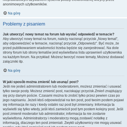
anonimowych użytkowników.
Na górę
Problemy z pisaniem
Jak utworzyć nowy temat na forum lub wysłać odpowiedź w temacie?
Aby utworzyć nowy temat na forum, należy nacisnąć przycisk „Nowy temat”,
aby odpowiedzieć w temacie, nacisnąć przycisk „Odpowiedz”. Być może, że
przed publikowaniem wiadomości trzeba będzie się zarejestrować. Na dole
strony forum lub strony tematów jest wyświetlana lista uprawnień użytkownika
na każdym forum. Na przykład: Możesz tworzyć nowe tematy, Możesz dodawać
załączniki itp.
Na górę
W jaki sposób można zmienić lub usunąć post?
Jeśli nie jesteś administratorem lub moderatorem, możesz zmieniać i usuwać
tylko swoje posty. Możesz zmienić post, naciskając przycisk
Zmień
znajdujący
się przy danym poście. Czasami można to zrobić tylko przez pewien czas po
jego napisaniu. Jeżeli ktoś odpowiedział na ten post, pod twoim postem pojawi
się informacja ile razy i kiedy ostatni raz post był zmieniany. Informacja ta
wyświetli się tylko wtedy, jeśli ktoś zamieścił pod tym postem kolejny post. Jeśli
post zmienił moderator lub administrator, informacja ta nie zostanie
wyświetlona. Administratorzy i moderatorzy mogą zostawić notatkę z
informacją, dlaczego ten post zmieniali. Zwykli użytkownicy nie mogą usuwać