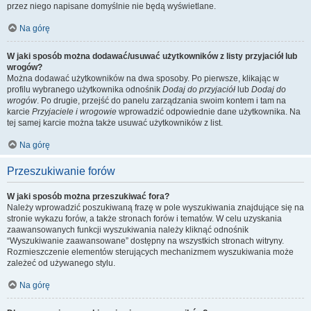
przez niego napisane domyślnie nie będą wyświetlane.
Na górę
W jaki sposób można dodawać/usuwać użytkowników z listy przyjaciół lub
wrogów?
Można dodawać użytkowników na dwa sposoby. Po pierwsze, klikając w
profilu wybranego użytkownika odnośnik
Dodaj do przyjaciół
lub
Dodaj do
wrogów
. Po drugie, przejść do panelu zarządzania swoim kontem i tam na
karcie
Przyjaciele i wrogowie
wprowadzić odpowiednie dane użytkownika. Na
tej samej karcie można także usuwać użytkowników z list.
Na górę
Przeszukiwanie forów
W jaki sposób można przeszukiwać fora?
Należy wprowadzić poszukiwaną frazę w pole wyszukiwania znajdujące się na
stronie wykazu forów, a także stronach forów i tematów. W celu uzyskania
zaawansowanych funkcji wyszukiwania należy kliknąć odnośnik
“Wyszukiwanie zaawansowane” dostępny na wszystkich stronach witryny.
Rozmieszczenie elementów sterujących mechanizmem wyszukiwania może
zależeć od używanego stylu.
Na górę