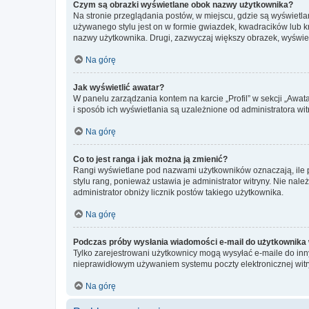
Czym są obrazki wyświetlane obok nazwy użytkownika?
Na stronie przeglądania postów, w miejscu, gdzie są wyświetl
używanego stylu jest on w formie gwiazdek, kwadracików lub kro
nazwy użytkownika. Drugi, zazwyczaj większy obrazek, wyświet
Na górę
Jak wyświetlić awatar?
W panelu zarządzania kontem na karcie „Profil” w sekcji „Awat
i sposób ich wyświetlania są uzależnione od administratora wit
Na górę
Co to jest ranga i jak można ją zmienić?
Rangi wyświetlane pod nazwami użytkowników oznaczają, ile po
stylu rang, ponieważ ustawia je administrator witryny. Nie należ
administrator obniży licznik postów takiego użytkownika.
Na górę
Podczas próby wysłania wiadomości e-mail do użytkownika 
Tylko zarejestrowani użytkownicy mogą wysyłać e-maile do inny
nieprawidłowym używaniem systemu poczty elektronicznej wit
Na górę