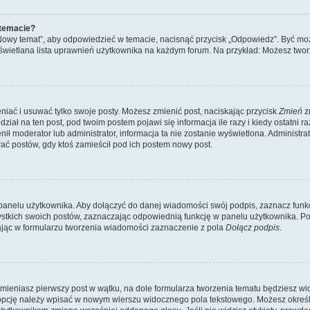
 temacie?
„Nowy temat”, aby odpowiedzieć w temacie, nacisnąć przycisk „Odpowiedz”. Być mo
wyświetlana lista uprawnień użytkownika na każdym forum. Na przykład: Możesz two
niać i usuwać tylko swoje posty. Możesz zmienić post, naciskając przycisk
Zmień
z
iał na ten post, pod twoim postem pojawi się informacja ile razy i kiedy ostatni raz
ienił moderator lub administrator, informacja ta nie zostanie wyświetlona. Administr
ać postów, gdy ktoś zamieścił pod ich postem nowy post.
panelu użytkownika. Aby dołączyć do danej wiadomości swój podpis, zaznacz funk
kich swoich postów, zaznaczając odpowiednią funkcję w panelu użytkownika. Po u
ąc w formularzu tworzenia wiadomości zaznaczenie z pola
Dołącz podpis
.
mieniasz pierwszy post w wątku, na dole formularza tworzenia tematu będziesz widzi
dą opcję należy wpisać w nowym wierszu widocznego pola tekstowego. Możesz określ