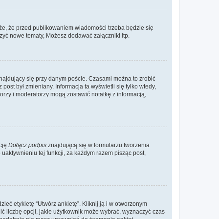
że, że przed publikowaniem wiadomości trzeba będzie się
rzyć nowe tematy, Możesz dodawać załączniki itp.
najdujący się przy danym poście. Czasami można to zrobić
 post był zmieniany. Informacja ta wyświetli się tylko wtedy,
atorzy i moderatorzy mogą zostawić notatkę z informacją,
cję
Dołącz podpis
znajdującą się w formularzu tworzenia
aktywnieniu tej funkcji, za każdym razem pisząc post,
eć etykietę “Utwórz ankietę”. Kliknij ją i w otworzonym
ić liczbę opcji, jakie użytkownik może wybrać, wyznaczyć czas