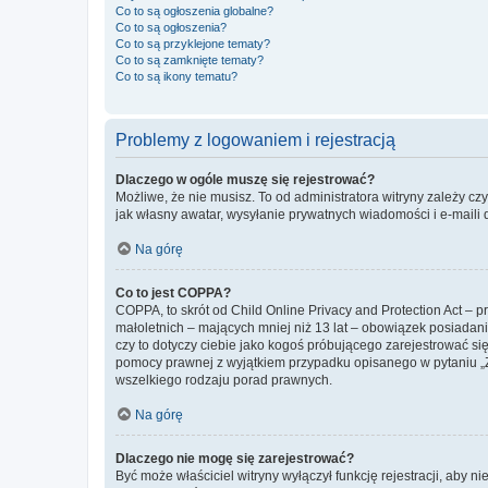
Co to są ogłoszenia globalne?
Co to są ogłoszenia?
Co to są przyklejone tematy?
Co to są zamknięte tematy?
Co to są ikony tematu?
Problemy z logowaniem i rejestracją
Dlaczego w ogóle muszę się rejestrować?
Możliwe, że nie musisz. To od administratora witryny zależy cz
jak własny awatar, wysyłanie prywatnych wiadomości i e-maili 
Na górę
Co to jest COPPA?
COPPA, to skrót od Child Online Privacy and Protection Act – 
małoletnich – mających mniej niż 13 lat – obowiązek posiadan
czy to dotyczy ciebie jako kogoś próbującego zarejestrować się 
pomocy prawnej z wyjątkiem przypadku opisanego w pytaniu „Z
wszelkiego rodzaju porad prawnych.
Na górę
Dlaczego nie mogę się zarejestrować?
Być może właściciel witryny wyłączył funkcję rejestracji, aby n