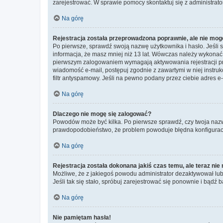
zarejestrować. W sprawie pomocy skontaktuj się z administrato
Na górę
Rejestracja została przeprowadzona poprawnie, ale nie mog
Po pierwsze, sprawdź swoją nazwę użytkownika i hasło. Jeśli 
informacja, że masz mniej niż 13 lat. Wówczas należy wykonać i
pierwszym zalogowaniem wymagają aktywowania rejestracji przez
wiadomość e-mail, postępuj zgodnie z zawartymi w niej instru
filtr antyspamowy. Jeśli na pewno podany przez ciebie adres e-
Na górę
Dlaczego nie mogę się zalogować?
Powodów może być kilka. Po pierwsze sprawdź, czy twoja nazwa u
prawdopodobieństwo, że problem powoduje błędna konfiguracja w
Na górę
Rejestracja została dokonana jakiś czas temu, ale teraz ni
Możliwe, że z jakiegoś powodu administrator dezaktywował lub u
Jeśli tak się stało, spróbuj zarejestrować się ponownie i bą
Na górę
Nie pamiętam hasła!