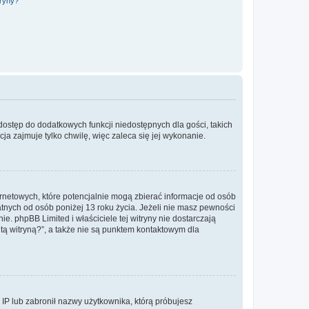
tryny?
 dostęp do dodatkowych funkcji niedostępnych dla gości, takich
a zajmuje tylko chwilę, więc zaleca się jej wykonanie.
ernetowych, które potencjalnie mogą zbierać informacje od osób
tnych od osób poniżej 13 roku życia. Jeżeli nie masz pewności
e. phpBB Limited i właściciele tej witryny nie dostarczają
ą witryną?”, a także nie są punktem kontaktowym dla
s IP lub zabronił nazwy użytkownika, którą próbujesz