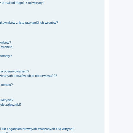
e-mail od kogoś z tej witryny!
owników z listy przyjaciół lub wrogów?
yników?
stronę?!
 tematy?
ki a obserwowaniem?
ybranych tematów lub je obserwować??
, tematu?
 witrynie?
je załączniki?
 lub zagadnień prawnych związanych z tą witryną?