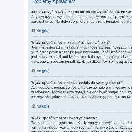
Problemy z pisaniem
Jak utworzyć nowy temat na forum lub wysłać odpowiedź w
Aby utworzyć nowy temat na forum, należy nacisnąć przycisk 
zarejestrować. Na dole strony forum lub strony tematów jest 
Na górę
W jaki sposób można zmienić lub usunąć post?
Jeśli nie jesteś administratorem lub moderatorem, możesz zmie
tylko przez pewien czas po jego napisaniu. Jeżeli ktoś odpowiedz
jeśli ktoś zamieścił pod tym postem kolejny post. Jeśli post zm
dlaczego ten post zmieniali. Zwykli użytkownicy nie mogą usuw
Na górę
W jaki sposób można dodać podpis do swojego posta?
Aby dodawać podpis do posta, należy go najpierw utworzyć w 
wiadomości. Możesz także domyślnie dodawać podpis do wszyst
możesz zdecydować o niedodawaniu do niego podpisu, usuwaj
Na górę
W jaki sposób można utworzyć ankietę?
Tworzenie ankiet jest proste. Kiedy tworzysz nowy temat bądź z
formularzu podaj tytuł ankiety i co najmniej dwie opcje. Każ