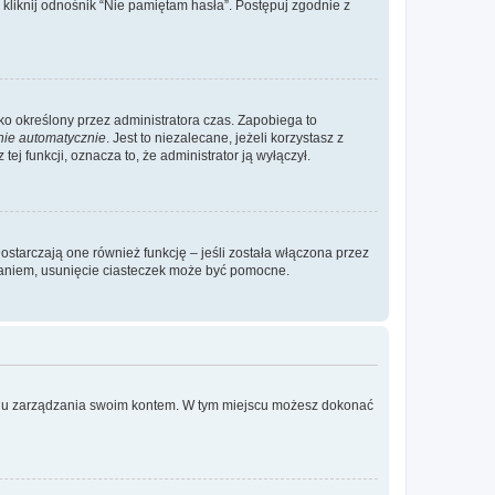
liknij odnośnik “Nie pamiętam hasła”. Postępuj zgodnie z
ylko określony przez administratora czas. Zapobiega to
nie automatycznie
. Jest to niezalecane, jeżeli korzystasz z
ej funkcji, oznacza to, że administrator ją wyłączył.
ostarczają one również funkcję – jeśli została włączona przez
waniem, usunięcie ciasteczek może być pomocne.
anelu zarządzania swoim kontem. W tym miejscu możesz dokonać