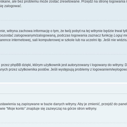
kane, ale bez problemu może zostać zresetowane. Przejdź na stronę logowania i k
się zalogować.
nie
, witryna zachowa informację o tym, że twój pobyt na tej witrynie będzie trwał t
y pozostać zalogowanym/zalogowaną, podczas logowania zaznacz funkcję
Loguj m
ence internetowej, sali komputerowej w szkole lub na uczelni itp. Jeśli nie widzisz t
przez phpBB dzięki, którym użytkownik jest autoryzowany i logowany do witryny. D
zytanych przez użytkownika postów. Jeśli występują problemy z logowaniem/wylogo
 ustawienia są zapisywane w bazie danych witryny. Aby je zmienić, przejdź do p
ie “Moje konto” znajduje się zazwyczaj na górze stron witryny.