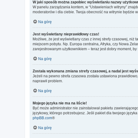
W jaki sposób można zapobiec wyświetlaniu nazwy użytkown
W panelu zarządzania kontem, w “Ustawieniach witryny” znajdu
moderatorów i dla ciebie. Twoja obecność na witrynie będzie 
Na górę
Jest wyświetlany nieprawidłowy czas!
Możliwe, że jest wyświetlany czas z innej strefy czasowej, niż 
miejscem pobytu. Np. Europa centralna, Afryka, czy Nowa Zelan
zarejestrowanym użytkownikiem – teraz jest dobry moment, by 
Na górę
Została wykonana zmiana strefy czasowej, a nadal jest wyś
Jeżeli na pewno strefa czasowa została ustawiona prawidłowo, 
naprawił problem.
Na górę
Mojego języka nie ma na liście!
Być może administrator nie zainstalował pakietu zawierającego
językowy, którego potrzebujesz. Jeśli pakiet dla twojego język
phpBB.com
®
Na górę