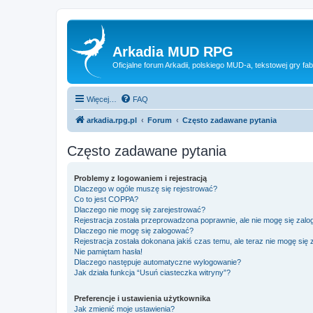
Arkadia MUD RPG
Oficjalne forum Arkadii, polskiego MUD-a, tekstowej gry fab
Więcej…
FAQ
arkadia.rpg.pl
Forum
Często zadawane pytania
Często zadawane pytania
Problemy z logowaniem i rejestracją
Dlaczego w ogóle muszę się rejestrować?
Co to jest COPPA?
Dlaczego nie mogę się zarejestrować?
Rejestracja została przeprowadzona poprawnie, ale nie mogę się zal
Dlaczego nie mogę się zalogować?
Rejestracja została dokonana jakiś czas temu, ale teraz nie mogę się
Nie pamiętam hasła!
Dlaczego następuje automatyczne wylogowanie?
Jak działa funkcja “Usuń ciasteczka witryny”?
Preferencje i ustawienia użytkownika
Jak zmienić moje ustawienia?