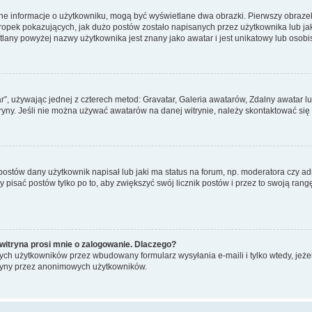
ane informacje o użytkowniku, mogą być wyświetlane dwa obrazki. Pierwszy obrazek
pek pokazujących, jak dużo postów zostało napisanych przez użytkownika lub jaki j
lany powyżej nazwy użytkownika jest znany jako awatar i jest unikatowy lub osobi
ar”, używając jednej z czterech metod: Gravatar, Galeria awatarów, Zdalny awatar 
ryny. Jeśli nie można używać awatarów na danej witrynie, należy skontaktować się 
stów dany użytkownik napisał lub jaki ma status na forum, np. moderatora czy a
y pisać postów tylko po to, aby zwiększyć swój licznik postów i przez to swoją rangę
witryna prosi mnie o zalogowanie. Dlaczego?
ch użytkowników przez wbudowany formularz wysyłania e-maili i tylko wtedy, jeżeli
ryny przez anonimowych użytkowników.