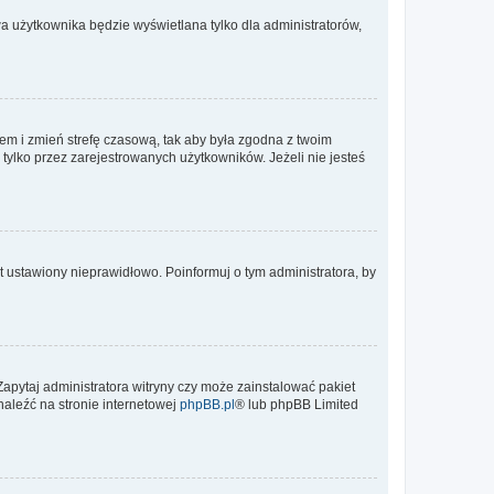
a użytkownika będzie wyświetlana tylko dla administratorów,
ontem i zmień strefę czasową, tak aby była zgodna z twoim
tylko przez zarejestrowanych użytkowników. Jeżeli nie jesteś
t ustawiony nieprawidłowo. Poinformuj o tym administratora, by
Zapytaj administratora witryny czy może zainstalować pakiet
naleźć na stronie internetowej
phpBB.pl
® lub phpBB Limited