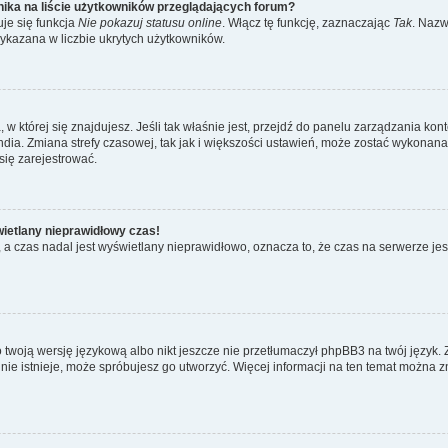
ika na liście użytkowników przeglądających forum?
je się funkcja
Nie pokazuj statusu online
. Włącz tę funkcję, zaznaczając
Tak
. Nazw
wykazana w liczbie ukrytych użytkowników.
ta, w której się znajdujesz. Jeśli tak właśnie jest, przejdź do panelu zarządzania k
dia. Zmiana strefy czasowej, tak jak i większości ustawień, może zostać wykonana 
się zarejestrować.
wietlany nieprawidłowy czas!
a czas nadal jest wyświetlany nieprawidłowo, oznacza to, że czas na serwerze jes
 twoją wersję językową albo nikt jeszcze nie przetłumaczył phpBB3 na twój język. 
a nie istnieje, może spróbujesz go utworzyć. Więcej informacji na ten temat można z