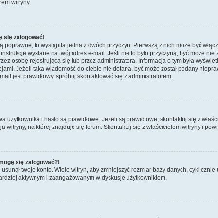
rem witryny.
ę się zalogować!
są poprawne, to wystąpiła jedna z dwóch przyczyn. Pierwszą z nich może być włącz
nstrukcje wysłane na twój adres e-mail. Jeśli nie to było przyczyną, być może nie 
 osobę rejestrującą się lub przez administratora. Informacja o tym była wyświetlo
kcjami. Jeżeli taka wiadomość do ciebie nie dotarła, być może został podany niep
mail jest prawidłowy, spróbuj skontaktować się z administratorem.
żytkownika i hasło są prawidłowe. Jeżeli są prawidłowe, skontaktuj się z właścicie
itryny, na której znajduje się forum. Skontaktuj się z właścicielem witryny i po
e mogę się zalogować?!
sunął twoje konto. Wiele witryn, aby zmniejszyć rozmiar bazy danych, cyklicznie u
dź bardziej aktywnym i zaangażowanym w dyskusje użytkownikiem.