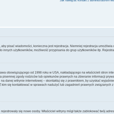
Jak nawiązać kontakt z administratorem wi
y, aby pisać wiadomości, konieczna jest rejestracja. Niemniej rejestracja umożliwia
do innych użytkowników, możliwość przypisania do grup użytkowników itp. Rejestracj
prawa obowiązującego od 1998 roku w USA, nakładającego na właścicieli stron int
ia pisemnej zgody rodziców lub opiekunów prawnych na zbieranie informacji prywa
na danej witrynie internetowej – skontaktuj się z prawnikiem, by uzyskać wyjaśnieni
 kim się kontaktować w sprawach nadużyć lub zagadnień prawnych związanych z t
ie rejestrowały się nowe osoby. Właściciel witryny mógł także zablokować twój adre