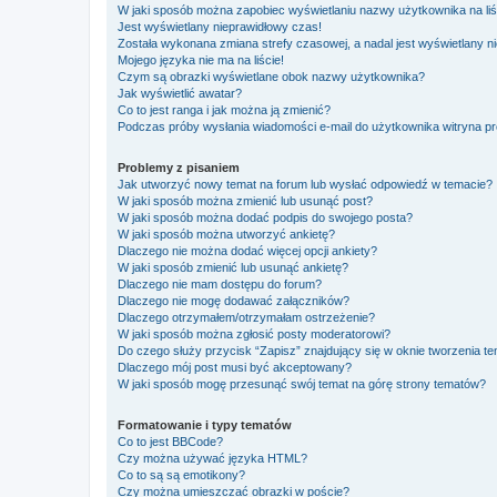
W jaki sposób można zapobiec wyświetlaniu nazwy użytkownika na li
Jest wyświetlany nieprawidłowy czas!
Została wykonana zmiana strefy czasowej, a nadal jest wyświetlany n
Mojego języka nie ma na liście!
Czym są obrazki wyświetlane obok nazwy użytkownika?
Jak wyświetlić awatar?
Co to jest ranga i jak można ją zmienić?
Podczas próby wysłania wiadomości e-mail do użytkownika witryna pr
Problemy z pisaniem
Jak utworzyć nowy temat na forum lub wysłać odpowiedź w temacie?
W jaki sposób można zmienić lub usunąć post?
W jaki sposób można dodać podpis do swojego posta?
W jaki sposób można utworzyć ankietę?
Dlaczego nie można dodać więcej opcji ankiety?
W jaki sposób zmienić lub usunąć ankietę?
Dlaczego nie mam dostępu do forum?
Dlaczego nie mogę dodawać załączników?
Dlaczego otrzymałem/otrzymałam ostrzeżenie?
W jaki sposób można zgłosić posty moderatorowi?
Do czego służy przycisk “Zapisz” znajdujący się w oknie tworzenia t
Dlaczego mój post musi być akceptowany?
W jaki sposób mogę przesunąć swój temat na górę strony tematów?
Formatowanie i typy tematów
Co to jest BBCode?
Czy można używać języka HTML?
Co to są są emotikony?
Czy można umieszczać obrazki w poście?