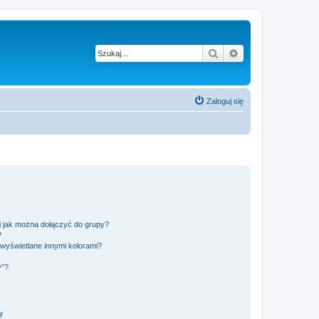
Szukaj
Wyszukiwanie z
Zaloguj się
 i jak można dołączyć do grupy?
?
wyświetlane innymi kolorami?
y”?
!