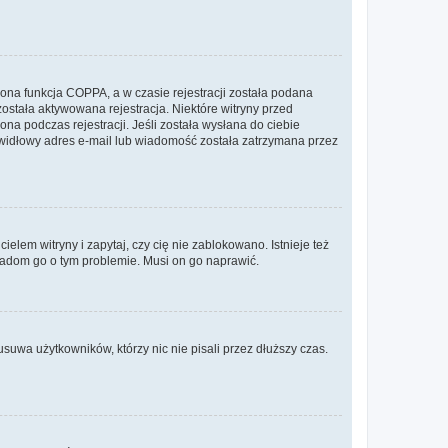
ona funkcja COPPA, a w czasie rejestracji została podana
została aktywowana rejestracja. Niektóre witryny przed
na podczas rejestracji. Jeśli została wysłana do ciebie
rawidłowy adres e-mail lub wiadomość została zatrzymana przez
lem witryny i zapytaj, czy cię nie zablokowano. Istnieje też
wiadom go o tym problemie. Musi on go naprawić.
suwa użytkowników, którzy nic nie pisali przez dłuższy czas.