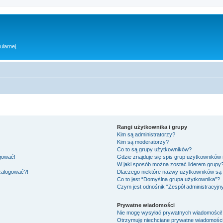
ularnej.
Rangi użytkownika i grupy
Kim są administratorzy?
Kim są moderatorzy?
Co to są grupy użytkowników?
ogować!
Gdzie znajduje się spis grup użytkowników
W jaki sposób można zostać liderem grupy
 zalogować?!
Dlaczego niektóre nazwy użytkowników są 
Co to jest “Domyślna grupa użytkownika”?
Czym jest odnośnik “Zespół administracyjn
Prywatne wiadomości
Nie mogę wysyłać prywatnych wiadomości!
Otrzymuję niechciane prywatne wiadomości