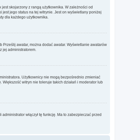
 jest skojarzony z rangą użytkownika. W zależności od
est jego status na tej witrynie. Jest on wyświetlany poniżej
sty dla każdego użytkownika.
lub Prześlij awatar, można dodać awatar. Wyświetlanie awatarów
z jej administratorem.
dministratora. Użytkownicy nie mogą bezpośrednio zmieniać
. Większość witryn nie toleruje takich działań i moderator lub
 administrator włączył tę funkcję. Ma to zabezpieczać przed