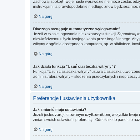
Zachowaj spokój! Twoje hasło wprawdzie nie może zostać odzys
instrukcjami, a prawdopodobnie niedługo znów będziesz móc 
Na górę
Dlaczego następuje automatyczne wylogowanie?
Jeżeli w czasie logowania nie zaznaczysz funkcji
Zapamiętaj m
niewłaściwemu użyciu twojego konta przez kogoś innego. Ab
witryny z ogólnie dostępnego komputera, np. w bibliotece, kawiar
Na górę
Jak działa funkcja “Usuń ciasteczka witryny”?
Funkcja “Usuń ciasteczka witryny” usuwa ciasteczka utworzone 
administratora witryny – śledzenia przeczytanych i nieprzec
Na górę
Preferencje i ustawienia użytkownika
Jak zmienić moje ustawienia?
Jeżeli jesteś zarejestrowanym użytkownikiem, wszystkie twoje
zmian swoich ustawień i preferencji. Odnośnik do panelu o nazw
Na górę