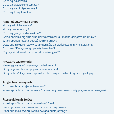
Co to są ogłoszenia?
Co to są przyklejone tematy?
Co to są zamknięte tematy?
Co to są ikony tematu?
Rangi użytkownika i grupy
Kim są administratorzy?
Kim są moderatorzy?
Co to są grupy użytkowników?
Gdzie znajduje się spis grup użytkowników i jak można dołączyć do grupy?
W jaki sposób można zostać liderem grupy?
Dlaczego niektóre nazwy użytkowników są wyświetlane innymi kolorami?
Co to jest “Domyślna grupa użytkownika”?
Czym jest odnośnik “Zespół administracyjny”?
Prywatne wiadomości
Nie mogę wysyłać prywatnych wiadomości!
Otrzymuję niechciane prywatne wiadomości!
Otrzymałem/otrzymałam spam lub obraźliwy e-mail od kogoś z tej witryny!
Przyjaciele i wrogowie
Co to jest lista przyjaciół i wrogów?
W jaki sposób można dodawać/usuwać użytkowników z listy przyjaciół lub wrogów?
Przeszukiwanie forów
W jaki sposób można przeszukiwać fora?
Dlaczego moje wyszukiwanie nie zwraca wyników?
Dlaczego moje wyszukiwanie zwraca pustą stronę?!