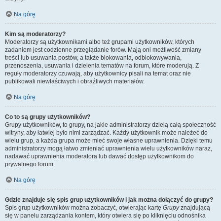
Na górę
Kim są moderatorzy?
Moderatorzy są użytkownikami albo też grupami użytkowników, których
zadaniem jest codzienne przeglądanie forów. Mają oni możliwość zmiany
treści lub usuwania postów, a także blokowania, odblokowywania,
przenoszenia, usuwania i dzielenia tematów na forum, które moderują. Z
reguły moderatorzy czuwają, aby użytkownicy pisali na temat oraz nie
publikowali niewłaściwych i obraźliwych materiałów.
Na górę
Co to są grupy użytkowników?
Grupy użytkowników, to grupy, na jakie administratorzy dzielą całą społeczność
witryny, aby łatwiej było nimi zarządzać. Każdy użytkownik może należeć do
wielu grup, a każda grupa może mieć swoje własne uprawnienia. Dzięki temu
administratorzy mogą łatwo zmieniać uprawnienia wielu użytkowników naraz,
nadawać uprawnienia moderatora lub dawać dostęp użytkownikom do
prywatnego forum.
Na górę
Gdzie znajduje się spis grup użytkowników i jak można dołączyć do grupy?
Spis grup użytkowników można zobaczyć, otwierając kartę
Grupy
znajdującą
się w panelu zarządzania kontem, który otwiera się po kliknięciu odnośnika