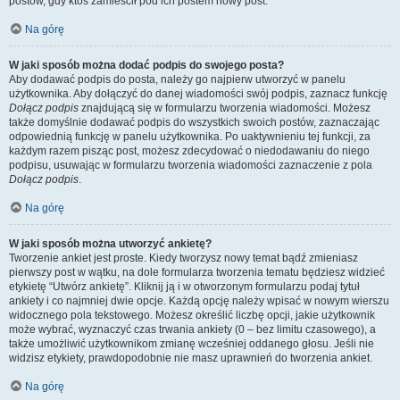
postów, gdy ktoś zamieścił pod ich postem nowy post.
Na górę
W jaki sposób można dodać podpis do swojego posta?
Aby dodawać podpis do posta, należy go najpierw utworzyć w panelu
użytkownika. Aby dołączyć do danej wiadomości swój podpis, zaznacz funkcję
Dołącz podpis
znajdującą się w formularzu tworzenia wiadomości. Możesz
także domyślnie dodawać podpis do wszystkich swoich postów, zaznaczając
odpowiednią funkcję w panelu użytkownika. Po uaktywnieniu tej funkcji, za
każdym razem pisząc post, możesz zdecydować o niedodawaniu do niego
podpisu, usuwając w formularzu tworzenia wiadomości zaznaczenie z pola
Dołącz podpis
.
Na górę
W jaki sposób można utworzyć ankietę?
Tworzenie ankiet jest proste. Kiedy tworzysz nowy temat bądź zmieniasz
pierwszy post w wątku, na dole formularza tworzenia tematu będziesz widzieć
etykietę “Utwórz ankietę”. Kliknij ją i w otworzonym formularzu podaj tytuł
ankiety i co najmniej dwie opcje. Każdą opcję należy wpisać w nowym wierszu
widocznego pola tekstowego. Możesz określić liczbę opcji, jakie użytkownik
może wybrać, wyznaczyć czas trwania ankiety (0 – bez limitu czasowego), a
także umożliwić użytkownikom zmianę wcześniej oddanego głosu. Jeśli nie
widzisz etykiety, prawdopodobnie nie masz uprawnień do tworzenia ankiet.
Na górę