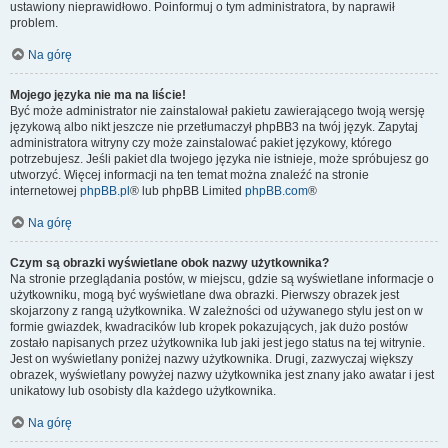
ustawiony nieprawidłowo. Poinformuj o tym administratora, by naprawił
problem.
Na górę
Mojego języka nie ma na liście!
Być może administrator nie zainstalował pakietu zawierającego twoją wersję
językową albo nikt jeszcze nie przetłumaczył phpBB3 na twój język. Zapytaj
administratora witryny czy może zainstalować pakiet językowy, którego
potrzebujesz. Jeśli pakiet dla twojego języka nie istnieje, może spróbujesz go
utworzyć. Więcej informacji na ten temat można znaleźć na stronie
internetowej
phpBB.pl
® lub phpBB Limited
phpBB.com
®
Na górę
Czym są obrazki wyświetlane obok nazwy użytkownika?
Na stronie przeglądania postów, w miejscu, gdzie są wyświetlane informacje o
użytkowniku, mogą być wyświetlane dwa obrazki. Pierwszy obrazek jest
skojarzony z rangą użytkownika. W zależności od używanego stylu jest on w
formie gwiazdek, kwadracików lub kropek pokazujących, jak dużo postów
zostało napisanych przez użytkownika lub jaki jest jego status na tej witrynie.
Jest on wyświetlany poniżej nazwy użytkownika. Drugi, zazwyczaj większy
obrazek, wyświetlany powyżej nazwy użytkownika jest znany jako awatar i jest
unikatowy lub osobisty dla każdego użytkownika.
Na górę