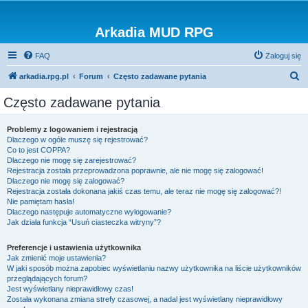
Arkadia MUD RPG
FAQ
Zaloguj się
S
arkadia.rpg.pl
Forum
Często zadawane pytania
z
Często zadawane pytania
u
k
Problemy z logowaniem i rejestracją
Dlaczego w ogóle muszę się rejestrować?
a
Co to jest COPPA?
j
Dlaczego nie mogę się zarejestrować?
Rejestracja została przeprowadzona poprawnie, ale nie mogę się zalogować!
Dlaczego nie mogę się zalogować?
Rejestracja została dokonana jakiś czas temu, ale teraz nie mogę się zalogować?!
Nie pamiętam hasła!
Dlaczego następuje automatyczne wylogowanie?
Jak działa funkcja “Usuń ciasteczka witryny”?
Preferencje i ustawienia użytkownika
Jak zmienić moje ustawienia?
W jaki sposób można zapobiec wyświetlaniu nazwy użytkownika na liście użytkowników
przeglądających forum?
Jest wyświetlany nieprawidłowy czas!
Została wykonana zmiana strefy czasowej, a nadal jest wyświetlany nieprawidłowy