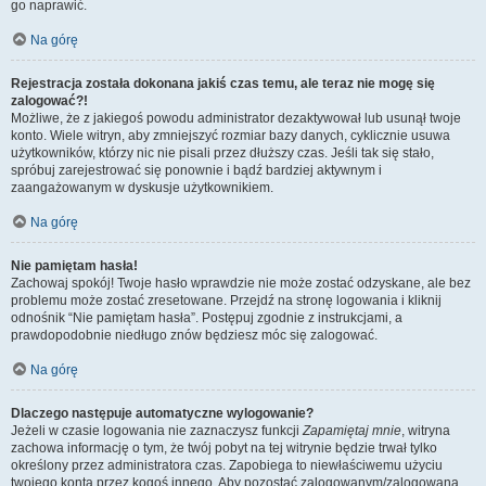
go naprawić.
Na górę
Rejestracja została dokonana jakiś czas temu, ale teraz nie mogę się
zalogować?!
Możliwe, że z jakiegoś powodu administrator dezaktywował lub usunął twoje
konto. Wiele witryn, aby zmniejszyć rozmiar bazy danych, cyklicznie usuwa
użytkowników, którzy nic nie pisali przez dłuższy czas. Jeśli tak się stało,
spróbuj zarejestrować się ponownie i bądź bardziej aktywnym i
zaangażowanym w dyskusje użytkownikiem.
Na górę
Nie pamiętam hasła!
Zachowaj spokój! Twoje hasło wprawdzie nie może zostać odzyskane, ale bez
problemu może zostać zresetowane. Przejdź na stronę logowania i kliknij
odnośnik “Nie pamiętam hasła”. Postępuj zgodnie z instrukcjami, a
prawdopodobnie niedługo znów będziesz móc się zalogować.
Na górę
Dlaczego następuje automatyczne wylogowanie?
Jeżeli w czasie logowania nie zaznaczysz funkcji
Zapamiętaj mnie
, witryna
zachowa informację o tym, że twój pobyt na tej witrynie będzie trwał tylko
określony przez administratora czas. Zapobiega to niewłaściwemu użyciu
twojego konta przez kogoś innego. Aby pozostać zalogowanym/zalogowaną,