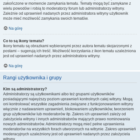
zakończone w momencie zamykania tematu. Tematy mogą być zamykane z
wielu powodów i robią to moderatorzy forum lub administratorzy witryny.
Zależnie od uprawnień nadanych przez administratora witryny użytkownik
może mieć możliwość zamykania swoich tematów.
Na górę
Co to są ikony tematu?
Ikony tematu są obrazkami wybieranymi przez autora tematu skojarzonymi z
postami – sugerują ich treść. Możliwość korzystania z ikon tematu uzależniona
jest od uprawnień nadanych przez administratora witryny.
Na górę
Rangi użytkownika i grupy
Kim są administratorzy?
Administratorzy są użytkownikami albo też grupami użytkowników
posiadającymi najwyższy poziom uprawnień kontrolnych całej witryny. Mogą
oni kontrolować wszystkie zagadnienia związane z funkcjonowaniem witryny
włącznie z nadawaniem uprawnień, blokowaniem użytkowników, tworzeniem
grup użytkowników lub moderatorów itp. Zakres ich uprawnień zależy od
założyciela witryny i innych administratorów mających prawo nominowania
nowych administratorów. Administratorzy mogą mieć pełne uprawnienia
moderatorów na wszystkich forach utworzonych na witrynie. Zakres uprawnień
moderacyjnych uzależniony jest od uprawnień nadanych przez założyciela
witryny.