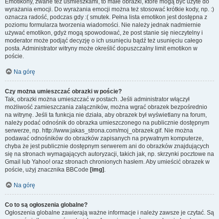
Emotikony, zwane też uśmieszkami, to małe obrazki, które mogą być użyte do
wyrażania emocji. Do wyrażania emocji można też stosować krótkie kody, np. :)
oznacza radość, podczas gdy :( smutek. Pełna lista emotikon jest dostępna z
poziomu formularza tworzenia wiadomości. Nie należy jednak nadmiernie
używać emotikon, gdyż mogą spowodować, że post stanie się nieczytelny i
moderator może podjąć decyzję o ich usunięciu bądź też usunięciu całego
posta. Administrator witryny może określić dopuszczalny limit emotikon w
poście.
Na górę
Czy można umieszczać obrazki w poście?
Tak, obrazki można umieszczać w postach. Jeśli administrator włączył
możliwość zamieszczania załączników, można wgrać obrazek bezpośrednio
na witrynę. Jeśli ta funkcja nie działa, aby obrazek był wyświetlany na forum,
należy podać odnośnik do obrazka umieszczonego na publicznie dostępnym
serwerze, np. http://www.jakas_strona.com/moj_obrazek.gif. Nie można
podawać odnośników do obrazków zapisanych na prywatnym komputerze,
chyba że jest publicznie dostępnym serwerem ani do obrazków znajdujących
się na stronach wymagających autoryzacji, takich jak, np. skrzynki pocztowe na
Gmail lub Yahoo! oraz stronach chronionych hasłem. Aby umieścić obrazek w
poście, użyj znacznika BBCode
[img]
.
Na górę
Co to są ogłoszenia globalne?
Ogłoszenia globalne zawierają ważne informacje i należy zawsze je czytać. Są