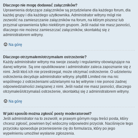
Dlaczego nie mogę dodawać załączników?
Uprawnienia dotyczące załączników są przydzielane dla każdego forum, dla
każdej grupy i dla każdego użytkownika. Administrator witryny mógł nie
zezwolić na zamieszczanie załączników na forum, na którym piszesz lub
przyznał uprawnienia tylko niektórym grupom. Jeśli nadal nie masz jasności,
dlaczego nie możesz zamieszczać załączników, skontaktuj się z
administratorem witryny.
Na górę
Dlaczego otrzymałem/otrzymałam ostrzeżenie?
Każdy administrator witryny ma swoje zasady i regulaminy obowiązujące na
danej witrynie. Są one opublikowane i administrator zaleca zapoznanie się z
nimi. Jeśli ktoś ich nie przestrzegał, może otrzymać ostrzeżenie. O udzieleniu
ostrzeżenia decyduje administrator witryny. phpBB Limited nie ma nic
wspólnego z ostrzeżeniami udzielanymi na tej witrynie i nie ponosi żadnej
odpowiedzialności związanej z nimi. Jeśli nadal nie masz jasności, dlaczego
otrzymałeś/otrzymałaś ostrzeżenie, skontaktuj się z administratorem witryny.
Na górę
W jaki sposób można zgłosić posty moderatorowi?
Jeśli administrator na to zezwolił, w prawym górnym rogu treści posta, który
chcesz zgłosić, powinien być widoczny odpowiedni przycisk. Naciśnięcie tego
przycisku spowoduje przeniesienie cię do formularza, który po jego
wypełnieniu umożliwi wysłanie zgłoszenia.