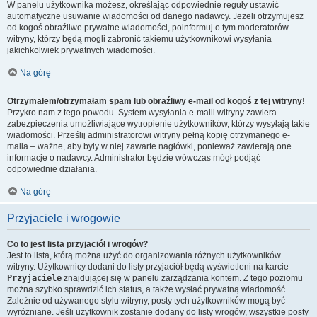
W panelu użytkownika możesz, określając odpowiednie reguły ustawić
automatyczne usuwanie wiadomości od danego nadawcy. Jeżeli otrzymujesz
od kogoś obraźliwe prywatne wiadomości, poinformuj o tym moderatorów
witryny, którzy będą mogli zabronić takiemu użytkownikowi wysyłania
jakichkolwiek prywatnych wiadomości.
Na górę
Otrzymałem/otrzymałam spam lub obraźliwy e-mail od kogoś z tej witryny!
Przykro nam z tego powodu. System wysyłania e-maili witryny zawiera
zabezpieczenia umożliwiające wytropienie użytkowników, którzy wysyłają takie
wiadomości. Prześlij administratorowi witryny pełną kopię otrzymanego e-
maila – ważne, aby były w niej zawarte nagłówki, ponieważ zawierają one
informacje o nadawcy. Administrator będzie wówczas mógł podjąć
odpowiednie działania.
Na górę
Przyjaciele i wrogowie
Co to jest lista przyjaciół i wrogów?
Jest to lista, którą można użyć do organizowania różnych użytkowników
witryny. Użytkownicy dodani do listy przyjaciół będą wyświetleni na karcie
Przyjaciele
znajdującej się w panelu zarządzania kontem. Z tego poziomu
można szybko sprawdzić ich status, a także wysłać prywatną wiadomość.
Zależnie od używanego stylu witryny, posty tych użytkowników mogą być
wyróżniane. Jeśli użytkownik zostanie dodany do listy wrogów, wszystkie posty