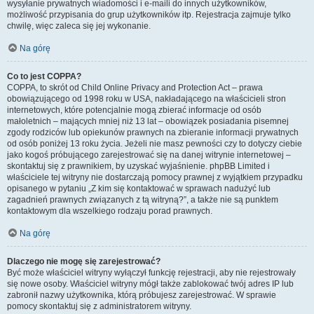
wysyłanie prywatnych wiadomości i e-maili do innych użytkowników,
możliwość przypisania do grup użytkowników itp. Rejestracja zajmuje tylko
chwilę, więc zaleca się jej wykonanie.
Na górę
Co to jest COPPA?
COPPA, to skrót od Child Online Privacy and Protection Act – prawa
obowiązującego od 1998 roku w USA, nakładającego na właścicieli stron
internetowych, które potencjalnie mogą zbierać informacje od osób
małoletnich – mających mniej niż 13 lat – obowiązek posiadania pisemnej
zgody rodziców lub opiekunów prawnych na zbieranie informacji prywatnych
od osób poniżej 13 roku życia. Jeżeli nie masz pewności czy to dotyczy ciebie
jako kogoś próbującego zarejestrować się na danej witrynie internetowej –
skontaktuj się z prawnikiem, by uzyskać wyjaśnienie. phpBB Limited i
właściciele tej witryny nie dostarczają pomocy prawnej z wyjątkiem przypadku
opisanego w pytaniu „Z kim się kontaktować w sprawach nadużyć lub
zagadnień prawnych związanych z tą witryną?”, a także nie są punktem
kontaktowym dla wszelkiego rodzaju porad prawnych.
Na górę
Dlaczego nie mogę się zarejestrować?
Być może właściciel witryny wyłączył funkcję rejestracji, aby nie rejestrowały
się nowe osoby. Właściciel witryny mógł także zablokować twój adres IP lub
zabronił nazwy użytkownika, którą próbujesz zarejestrować. W sprawie
pomocy skontaktuj się z administratorem witryny.