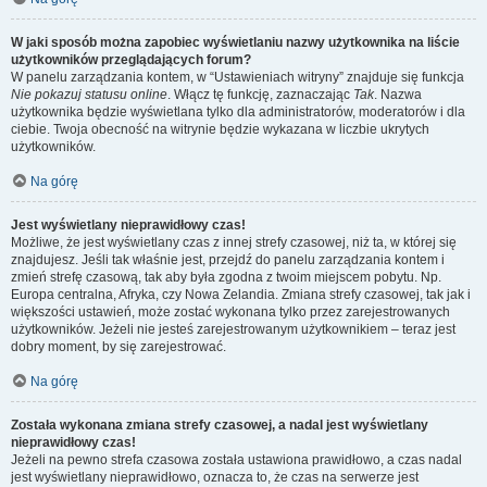
W jaki sposób można zapobiec wyświetlaniu nazwy użytkownika na liście
użytkowników przeglądających forum?
W panelu zarządzania kontem, w “Ustawieniach witryny” znajduje się funkcja
Nie pokazuj statusu online
. Włącz tę funkcję, zaznaczając
Tak
. Nazwa
użytkownika będzie wyświetlana tylko dla administratorów, moderatorów i dla
ciebie. Twoja obecność na witrynie będzie wykazana w liczbie ukrytych
użytkowników.
Na górę
Jest wyświetlany nieprawidłowy czas!
Możliwe, że jest wyświetlany czas z innej strefy czasowej, niż ta, w której się
znajdujesz. Jeśli tak właśnie jest, przejdź do panelu zarządzania kontem i
zmień strefę czasową, tak aby była zgodna z twoim miejscem pobytu. Np.
Europa centralna, Afryka, czy Nowa Zelandia. Zmiana strefy czasowej, tak jak i
większości ustawień, może zostać wykonana tylko przez zarejestrowanych
użytkowników. Jeżeli nie jesteś zarejestrowanym użytkownikiem – teraz jest
dobry moment, by się zarejestrować.
Na górę
Została wykonana zmiana strefy czasowej, a nadal jest wyświetlany
nieprawidłowy czas!
Jeżeli na pewno strefa czasowa została ustawiona prawidłowo, a czas nadal
jest wyświetlany nieprawidłowo, oznacza to, że czas na serwerze jest