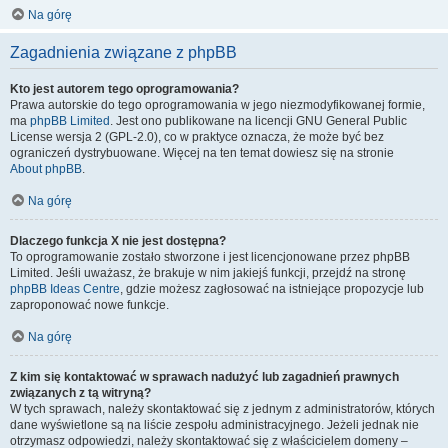
Na górę
Zagadnienia związane z phpBB
Kto jest autorem tego oprogramowania?
Prawa autorskie do tego oprogramowania w jego niezmodyfikowanej formie,
ma
phpBB Limited
. Jest ono publikowane na licencji GNU General Public
License wersja 2 (GPL-2.0), co w praktyce oznacza, że może być bez
ograniczeń dystrybuowane. Więcej na ten temat dowiesz się na stronie
About phpBB
.
Na górę
Dlaczego funkcja X nie jest dostępna?
To oprogramowanie zostało stworzone i jest licencjonowane przez phpBB
Limited. Jeśli uważasz, że brakuje w nim jakiejś funkcji, przejdź na stronę
phpBB Ideas Centre
, gdzie możesz zagłosować na istniejące propozycje lub
zaproponować nowe funkcje.
Na górę
Z kim się kontaktować w sprawach nadużyć lub zagadnień prawnych
związanych z tą witryną?
W tych sprawach, należy skontaktować się z jednym z administratorów, których
dane wyświetlone są na liście zespołu administracyjnego. Jeżeli jednak nie
otrzymasz odpowiedzi, należy skontaktować się z właścicielem domeny –