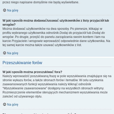
przez niego napisane domyślnie nie będą wyświetlane.
Na górę
W jaki sposób można dodawać/usuwać użytkowników z listy przyjaciół lub
wrogów?
Można dodawać użytkowników na dwa sposoby. Po pierwsze, klikając w
profilu wybranego użytkownika odnośnik
Dodaj do przyjaciół
lub
Dodaj do
wrogów
. Po drugie, przejść do panelu zarządzania swoim kontem i tam na
karcie
Przyjaciele i wrogowie
wprowadzić odpowiednie dane użytkownika. Na
tej samej karcie można także usuwać użytkowników z list.
Na górę
Przeszukiwanie forów
W jaki sposób można przeszukiwać fora?
Należy wprowadzić poszukiwaną frazę w pole wyszukiwania znajdujące się na
stronie wykazu forów, a także stronach forów i tematów. W celu uzyskania
zaawansowanych funkcji wyszukiwania należy kliknąć odnośnik
“Wyszukiwanie zaawansowane” dostępny na wszystkich stronach witryny.
Rozmieszczenie elementów sterujących mechanizmem wyszukiwania może
zależeć od używanego stylu.
Na górę