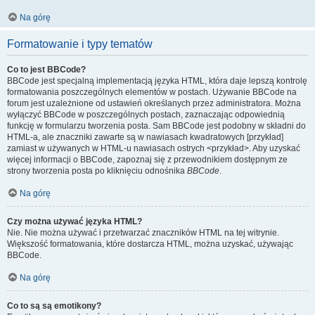
Na górę
Formatowanie i typy tematów
Co to jest BBCode?
BBCode jest specjalną implementacją języka HTML, która daje lepszą kontrolę
formatowania poszczególnych elementów w postach. Używanie BBCode na
forum jest uzależnione od ustawień określanych przez administratora. Można
wyłączyć BBCode w poszczególnych postach, zaznaczając odpowiednią
funkcję w formularzu tworzenia posta. Sam BBCode jest podobny w składni do
HTML-a, ale znaczniki zawarte są w nawiasach kwadratowych [przykład]
zamiast w używanych w HTML-u nawiasach ostrych <przykład>. Aby uzyskać
więcej informacji o BBCode, zapoznaj się z przewodnikiem dostępnym ze
strony tworzenia posta po kliknięciu odnośnika
BBCode
.
Na górę
Czy można używać języka HTML?
Nie. Nie można używać i przetwarzać znaczników HTML na tej witrynie.
Większość formatowania, które dostarcza HTML, można uzyskać, używając
BBCode.
Na górę
Co to są są emotikony?