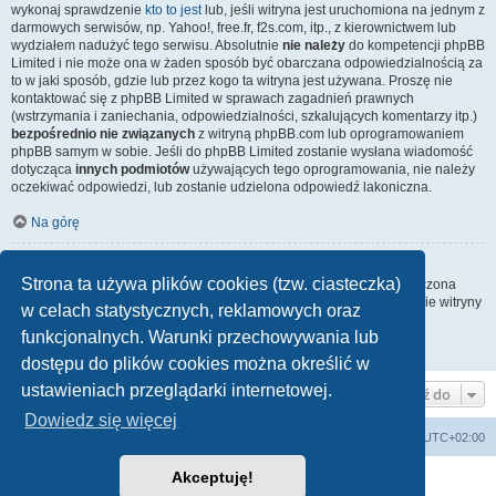
wykonaj sprawdzenie
kto to jest
lub, jeśli witryna jest uruchomiona na jednym z
darmowych serwisów, np. Yahoo!, free.fr, f2s.com, itp., z kierownictwem lub
wydziałem nadużyć tego serwisu. Absolutnie
nie należy
do kompetencji phpBB
Limited i nie może ona w żaden sposób być obarczana odpowiedzialnością za
to w jaki sposób, gdzie lub przez kogo ta witryna jest używana. Proszę nie
kontaktować się z phpBB Limited w sprawach zagadnień prawnych
(wstrzymania i zaniechania, odpowiedzialności, szkalujących komentarzy itp.)
bezpośrednio nie związanych
z witryną phpBB.com lub oprogramowaniem
phpBB samym w sobie. Jeśli do phpBB Limited zostanie wysłana wiadomość
dotycząca
innych podmiotów
używających tego oprogramowania, nie należy
oczekiwać odpowiedzi, lub zostanie udzielona odpowiedź lakoniczna.
Na górę
Jak nawiązać kontakt z administratorem witryny?
Strona ta używa plików cookies (tzw. ciasteczka)
Wszyscy użytkownicy witryny mogą używać – jeśli funkcja ta jest włączona
przez administratora witryny – formularza „Kontakt z nami”. Członkowie witryny
w celach statystycznych, reklamowych oraz
mogą także używać odnośnika „Zespół administracyjny”.
funkcjonalnych. Warunki przechowywania lub
Na górę
dostępu do plików cookies można określić w
ustawieniach przeglądarki internetowej.
Przejdź do
Dowiedz się więcej
arkadia.rpg.pl
Forum
Strefa czasowa
UTC+02:00
Akceptuję!
Technologię dostarcza
phpBB
® Forum Software © phpBB Limited