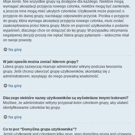
Moje konto
. Nie wszystkie grupy są dostępne dla każdego. Niektóre mogą
wymagać akceptacji przyjęcia nowego członka, niektóre mogą być zamknięte,
a jeszcze inne mogą mieć ukrytych członków. Użytkownik może poprosić o
przyjęcie do danej grupy, naciskając odpowiedni przycisk. Prośba o przyjęcie
do grupy, która wymaga akceptacji przyjęcia nowego członka, musi zostać
zaakceptowana przez lidera grupy. Może on poprosić użytkownika o podanie
wyjaśnień, dlaczego chce on dołączyć do tej grupy. W przypadku otrzymania
negatywnej decyzji proszę nie nękać lidera grupy pytaniami – widocznie miał
on swoje powody.
Na górę
W jaki sposób można zostać liderem grupy?
Lidera grupy zazwyczaj mianuje administrator witryny podczas tworzenia
grupy. Jeśli chcesz utworzyć grupę użytkowników, skontaktuj się z
administratorem, wysyłając do niego prywatną wiadomość.
Na górę
Dlaczego niektóre nazwy użytkowników są wyświetlane innymi kolorami?
Możliwe, że administrator witryny przypisał kolor członkom grupy, aby ułatwić
identyfikowanie członków tej grupy.
Na górę
Co to jest “Domyślna grupa użytkownika”?
Jeżeli użytkownik jest członkiem kilku grup, jego domyślna grupa jest używana