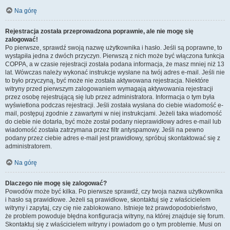
Na górę
Rejestracja została przeprowadzona poprawnie, ale nie mogę się
zalogować!
Po pierwsze, sprawdź swoją nazwę użytkownika i hasło. Jeśli są poprawne, to
wystąpiła jedna z dwóch przyczyn. Pierwszą z nich może być włączona funkcja
COPPA, a w czasie rejestracji została podana informacja, że masz mniej niż 13
lat. Wówczas należy wykonać instrukcje wysłane na twój adres e-mail. Jeśli nie
to było przyczyną, być może nie została aktywowana rejestracja. Niektóre
witryny przed pierwszym zalogowaniem wymagają aktywowania rejestracji
przez osobę rejestrującą się lub przez administratora. Informacja o tym była
wyświetlona podczas rejestracji. Jeśli została wysłana do ciebie wiadomość e-
mail, postępuj zgodnie z zawartymi w niej instrukcjami. Jeżeli taka wiadomość
do ciebie nie dotarła, być może został podany nieprawidłowy adres e-mail lub
wiadomość została zatrzymana przez filtr antyspamowy. Jeśli na pewno
podany przez ciebie adres e-mail jest prawidłowy, spróbuj skontaktować się z
administratorem.
Na górę
Dlaczego nie mogę się zalogować?
Powodów może być kilka. Po pierwsze sprawdź, czy twoja nazwa użytkownika
i hasło są prawidłowe. Jeżeli są prawidłowe, skontaktuj się z właścicielem
witryny i zapytaj, czy cię nie zablokowano. Istnieje też prawdopodobieństwo,
że problem powoduje błędna konfiguracja witryny, na której znajduje się forum.
Skontaktuj się z właścicielem witryny i powiadom go o tym problemie. Musi on