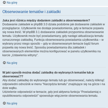
Na górę
Obserwowanie tematów i zakładki
Jaka jest różnica między dodaniem zakładki a obserwowaniem?
Dodawanie zakładek w phpBB 3.0 działa podobnie jak dodawanie zakładek w
przeglądarce. Użytkownik nie dostaje powiadomienia, gdy w temacie pojawia
się nowa treść. W phpBB 3.1 dodawanie zakładek przypomina obserwowanie
tematu. Użytkownik może być powiadamiany, gdy nastąpi aktualizacja tematu
oznaczonego zakładką. Funkcja obserwowania powiadamia użytkownika – w
wybrany przez niego sposób – gdy w obserwowanym temacie bądź forum
pojawiła się nowa treść. Sposoby powiadamiania dla zakładek i
obserwowanych elementów można konfigurować w panelu użytkownika na
karcie „Ustawienia witryny”.
Na górę
W jaki sposób można dodać zakładkę do wybranych tematów lub je
obserwować??
Aby dodać zakładkę do wybranego tematu lub go obserwować, należy kliknąć
odpowiedni odnośnik w menu “Narzędzia tematu” znajdujące się na górze i na
dole wątku.
Udzielenie odpowiedzi w temacie, gdy jest aktywna funkcja “Powiadamiaj o
opublikowaniu odpowiedzi” spowoduje włączenie obserwowania tematu.
Na górę