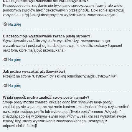
Dlaczego moje wyszukiwanie nie zwraca wyników?
Prawdopodobnie zapytanie nie było jasno sprecyzowane i zawierało wiele
podobnych zwrotów niezindeksowanych przez phpBB. Dokładnie sprecyzuj
zapytanie – użyj funkcji dostępnych w wyszukiwaniu zaawansowanym.
Na górę
Dlaczego moje wyszukiwanie zwraca pustą stronę?!
Wyszukiwanie zwróciło zbyt dużo wyników. Użyj zaawansowanego
wyszukiwania i postaraj się bardziej precyzyjnie określić szukany fragment
oraz fora, które mają być przeszukane.
Na górę
Jak można wyszukać użytkowników?
Przejdź na stronę “Użytkownicy” i kliknij odnośnik “Znajdź użytkownika”.
Na górę
W jaki sposób można znaleźć swoje posty i tematy?
Swoje posty można znaleźć, klikając odnośnik “Wyświetl moje posty”
znajdujący się w panelu zarządzania kontem lub odnośnik “Posty użytkownika”
na stronie swojego profilu lub wybierając „Twoje posty” z menu „Więcej…”
znajdującego się w górnym lewym rogu witryny. Jeśli chcesz wyszukać swoje
tematy, użyj strony wyszukiwania zaawansowanego i skorzystaj z
odpowiednich funkcji.