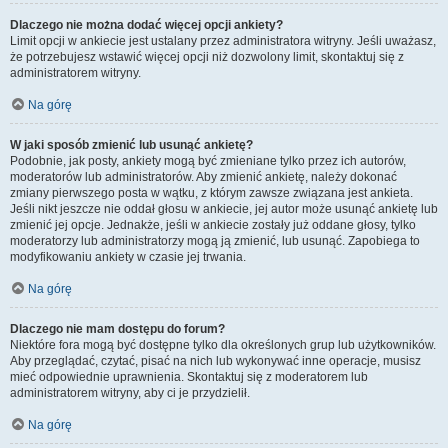
Dlaczego nie można dodać więcej opcji ankiety?
Limit opcji w ankiecie jest ustalany przez administratora witryny. Jeśli uważasz,
że potrzebujesz wstawić więcej opcji niż dozwolony limit, skontaktuj się z
administratorem witryny.
Na górę
W jaki sposób zmienić lub usunąć ankietę?
Podobnie, jak posty, ankiety mogą być zmieniane tylko przez ich autorów,
moderatorów lub administratorów. Aby zmienić ankietę, należy dokonać
zmiany pierwszego posta w wątku, z którym zawsze związana jest ankieta.
Jeśli nikt jeszcze nie oddał głosu w ankiecie, jej autor może usunąć ankietę lub
zmienić jej opcje. Jednakże, jeśli w ankiecie zostały już oddane głosy, tylko
moderatorzy lub administratorzy mogą ją zmienić, lub usunąć. Zapobiega to
modyfikowaniu ankiety w czasie jej trwania.
Na górę
Dlaczego nie mam dostępu do forum?
Niektóre fora mogą być dostępne tylko dla określonych grup lub użytkowników.
Aby przeglądać, czytać, pisać na nich lub wykonywać inne operacje, musisz
mieć odpowiednie uprawnienia. Skontaktuj się z moderatorem lub
administratorem witryny, aby ci je przydzielił.
Na górę