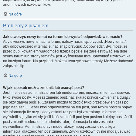
anonimowych użytkowników.
Na górę
Problemy z pisaniem
Jak utworzyć nowy temat na forum lub wysłać odpowiedź w temacie?
Aby utworzyć nowy temat na forum, należy nacisnąć przycisk „Nowy temat”,
aby odpowiedzieć w temacie, nacisnąć przycisk „Odpowiedz”. Być może, że
przed publikowaniem wiadomości trzeba będzie się zarejestrować. Na dole
strony forum lub strony tematów jest wyświetlana lista uprawnień użytkownika
na każdym forum. Na przykład: Możesz tworzyć nowe tematy, Możesz dodawać
załączniki itp.
Na górę
W jaki sposób można zmienić lub usunąć post?
Jeśli nie jesteś administratorem lub moderatorem, możesz zmieniać i usuwać
tylko swoje posty. Możesz zmienić post, naciskając przycisk
Zmień
znajdujący
się przy danym poście. Czasami można to zrobić tylko przez pewien czas po
jego napisaniu. Jeżeli ktoś odpowiedział na ten post, pod twoim postem pojawi
się informacja ile razy i kiedy ostatni raz post był zmieniany. Informacja ta
wyświetli się tylko wtedy, jeśli ktoś zamieścił pod tym postem kolejny post. Jeśli
post zmienił moderator lub administrator, informacja ta nie zostanie
wyświetlona. Administratorzy i moderatorzy mogą zostawić notatkę z
informacją, dlaczego ten post zmieniali. Zwykli użytkownicy nie mogą usuwać