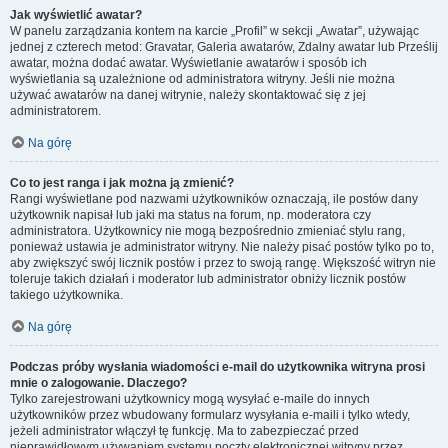
Jak wyświetlić awatar?
W panelu zarządzania kontem na karcie „Profil” w sekcji „Awatar”, używając
jednej z czterech metod: Gravatar, Galeria awatarów, Zdalny awatar lub Prześlij
awatar, można dodać awatar. Wyświetlanie awatarów i sposób ich
wyświetlania są uzależnione od administratora witryny. Jeśli nie można
używać awatarów na danej witrynie, należy skontaktować się z jej
administratorem.
Na górę
Co to jest ranga i jak można ją zmienić?
Rangi wyświetlane pod nazwami użytkowników oznaczają, ile postów dany
użytkownik napisał lub jaki ma status na forum, np. moderatora czy
administratora. Użytkownicy nie mogą bezpośrednio zmieniać stylu rang,
ponieważ ustawia je administrator witryny. Nie należy pisać postów tylko po to,
aby zwiększyć swój licznik postów i przez to swoją rangę. Większość witryn nie
toleruje takich działań i moderator lub administrator obniży licznik postów
takiego użytkownika.
Na górę
Podczas próby wysłania wiadomości e-mail do użytkownika witryna prosi
mnie o zalogowanie. Dlaczego?
Tylko zarejestrowani użytkownicy mogą wysyłać e-maile do innych
użytkowników przez wbudowany formularz wysyłania e-maili i tylko wtedy,
jeżeli administrator włączył tę funkcję. Ma to zabezpieczać przed
nieprawidłowym używaniem systemu poczty elektronicznej witryny przez