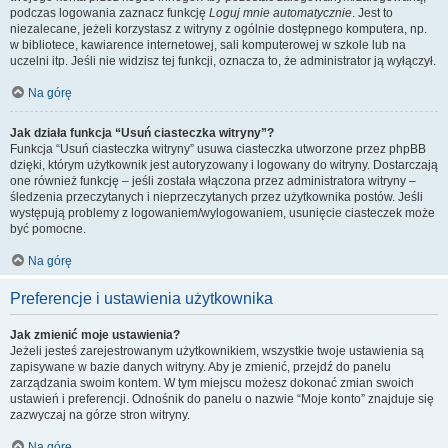
podczas logowania zaznacz funkcję
Loguj mnie automatycznie
. Jest to
niezalecane, jeżeli korzystasz z witryny z ogólnie dostępnego komputera, np.
w bibliotece, kawiarence internetowej, sali komputerowej w szkole lub na
uczelni itp. Jeśli nie widzisz tej funkcji, oznacza to, że administrator ją wyłączył.
Na górę
Jak działa funkcja “Usuń ciasteczka witryny”?
Funkcja “Usuń ciasteczka witryny” usuwa ciasteczka utworzone przez phpBB
dzięki, którym użytkownik jest autoryzowany i logowany do witryny. Dostarczają
one również funkcję – jeśli została włączona przez administratora witryny –
śledzenia przeczytanych i nieprzeczytanych przez użytkownika postów. Jeśli
występują problemy z logowaniem/wylogowaniem, usunięcie ciasteczek może
być pomocne.
Na górę
Preferencje i ustawienia użytkownika
Jak zmienić moje ustawienia?
Jeżeli jesteś zarejestrowanym użytkownikiem, wszystkie twoje ustawienia są
zapisywane w bazie danych witryny. Aby je zmienić, przejdź do panelu
zarządzania swoim kontem. W tym miejscu możesz dokonać zmian swoich
ustawień i preferencji. Odnośnik do panelu o nazwie “Moje konto” znajduje się
zazwyczaj na górze stron witryny.
Na górę