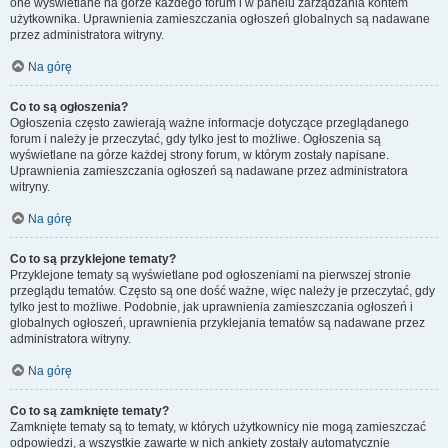
one wyświetlane na górze każdego forum i w panelu zarządzania kontem
użytkownika. Uprawnienia zamieszczania ogłoszeń globalnych są nadawane
przez administratora witryny.
Na górę
Co to są ogłoszenia?
Ogłoszenia często zawierają ważne informacje dotyczące przeglądanego
forum i należy je przeczytać, gdy tylko jest to możliwe. Ogłoszenia są
wyświetlane na górze każdej strony forum, w którym zostały napisane.
Uprawnienia zamieszczania ogłoszeń są nadawane przez administratora
witryny.
Na górę
Co to są przyklejone tematy?
Przyklejone tematy są wyświetlane pod ogłoszeniami na pierwszej stronie
przeglądu tematów. Często są one dość ważne, więc należy je przeczytać, gdy
tylko jest to możliwe. Podobnie, jak uprawnienia zamieszczania ogłoszeń i
globalnych ogłoszeń, uprawnienia przyklejania tematów są nadawane przez
administratora witryny.
Na górę
Co to są zamknięte tematy?
Zamknięte tematy są to tematy, w których użytkownicy nie mogą zamieszczać
odpowiedzi, a wszystkie zawarte w nich ankiety zostały automatycznie