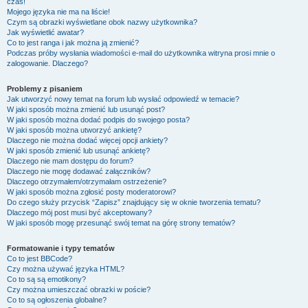
czas!
Mojego języka nie ma na liście!
Czym są obrazki wyświetlane obok nazwy użytkownika?
Jak wyświetlić awatar?
Co to jest ranga i jak można ją zmienić?
Podczas próby wysłania wiadomości e-mail do użytkownika witryna prosi mnie o
zalogowanie. Dlaczego?
Problemy z pisaniem
Jak utworzyć nowy temat na forum lub wysłać odpowiedź w temacie?
W jaki sposób można zmienić lub usunąć post?
W jaki sposób można dodać podpis do swojego posta?
W jaki sposób można utworzyć ankietę?
Dlaczego nie można dodać więcej opcji ankiety?
W jaki sposób zmienić lub usunąć ankietę?
Dlaczego nie mam dostępu do forum?
Dlaczego nie mogę dodawać załączników?
Dlaczego otrzymałem/otrzymałam ostrzeżenie?
W jaki sposób można zgłosić posty moderatorowi?
Do czego służy przycisk “Zapisz” znajdujący się w oknie tworzenia tematu?
Dlaczego mój post musi być akceptowany?
W jaki sposób mogę przesunąć swój temat na górę strony tematów?
Formatowanie i typy tematów
Co to jest BBCode?
Czy można używać języka HTML?
Co to są są emotikony?
Czy można umieszczać obrazki w poście?
Co to są ogłoszenia globalne?