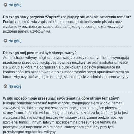
Na górę
Do czego służy przycisk “Zapisz” znajdujący się w oknie tworzenia tematu?
Funkcja ta umożliwia zapisanie kopii roboczej i dokończenie pisania oraz
wysłanie w późniejszym czasie. Zapisaną kopię roboczą można wczytać z
poziomu panelu użytkownika.
Na górę
Dlaczego mój post musi być akceptowany?
Administrator witryny mógł zadecydować, że posty na danym forum wymagają
przejrzenia przed publikacją. Jest również możliwe, że administrator umieścił
cię w grupie, która ma ograniczenia publikowania postów polegające na
konieczności ich akceptowania przez moderatorów przed opublikowaniem na
forum. Aby uzyskać więcej informacji, skontaktuj się z administratorem witryny.
Na górę
W jaki sposób mogę przesunąć swój temat na górę strony tematów?
Klikając odnośnik “Przesuń temat w górę”, znajdujący się w widoku tematu
zazwyczaj na dole strony, możesz przesunąć go na samą górę pierwszej
strony forum. Jeśli nie widać takiego odnośnika, oznacza to, że funkcja ta jest
wyłączona lub nie upłynął jeszcze wymagany czas, zanim będzie możliwe
użycie tej funkcji. Innym, łatwym sposobem na przesunięcie tematu na
początek, jest napisanie w nim posta. Należy pamiętać, aby przy tym
przestrzegać regulaminu witryny.