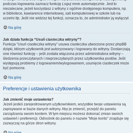
podczas logowania zaznacz funkcję
Loguj mnie automatycznie
. Jest to
niezalecane, jeżeli korzystasz z witryny z ogólnie dostępnego komputera, np.
w bibliotece, kawiarence internetowej, sali komputerowej w szkole lub na
uczelni itp. Jeśli nie widzisz tej funkcji, oznacza to, że administrator ją wyłączył.
Na górę
Jak działa funkcja “Usuń ciasteczka witryny”?
Funkcja “Usuń ciasteczka witryny” usuwa ciasteczka utworzone przez phpBB
dzięki, którym użytkownik jest autoryzowany i logowany do witryny. Dostarczają
one również funkcję – jeśli została włączona przez administratora witryny –
śledzenia przeczytanych i nieprzeczytanych przez użytkownika postów. Jeśli
występują problemy z logowaniem/wylogowaniem, usunięcie ciasteczek może
być pomocne.
Na górę
Preferencje i ustawienia użytkownika
Jak zmienić moje ustawienia?
Jeżeli jesteś zarejestrowanym użytkownikiem, wszystkie twoje ustawienia są
zapisywane w bazie danych witryny. Aby je zmienić, przejdź do panelu
zarządzania swoim kontem. W tym miejscu możesz dokonać zmian swoich
ustawień i preferencji. Odnośnik do panelu o nazwie “Moje konto” znajduje się
zazwyczaj na górze stron witryny.
Na górę