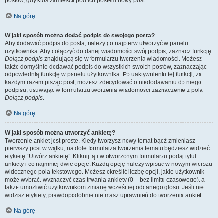
postów, gdy ktoś zamieścił pod ich postem nowy post.
Na górę
W jaki sposób można dodać podpis do swojego posta?
Aby dodawać podpis do posta, należy go najpierw utworzyć w panelu
użytkownika. Aby dołączyć do danej wiadomości swój podpis, zaznacz funkcję
Dołącz podpis
znajdującą się w formularzu tworzenia wiadomości. Możesz
także domyślnie dodawać podpis do wszystkich swoich postów, zaznaczając
odpowiednią funkcję w panelu użytkownika. Po uaktywnieniu tej funkcji, za
każdym razem pisząc post, możesz zdecydować o niedodawaniu do niego
podpisu, usuwając w formularzu tworzenia wiadomości zaznaczenie z pola
Dołącz podpis
.
Na górę
W jaki sposób można utworzyć ankietę?
Tworzenie ankiet jest proste. Kiedy tworzysz nowy temat bądź zmieniasz
pierwszy post w wątku, na dole formularza tworzenia tematu będziesz widzieć
etykietę “Utwórz ankietę”. Kliknij ją i w otworzonym formularzu podaj tytuł
ankiety i co najmniej dwie opcje. Każdą opcję należy wpisać w nowym wierszu
widocznego pola tekstowego. Możesz określić liczbę opcji, jakie użytkownik
może wybrać, wyznaczyć czas trwania ankiety (0 – bez limitu czasowego), a
także umożliwić użytkownikom zmianę wcześniej oddanego głosu. Jeśli nie
widzisz etykiety, prawdopodobnie nie masz uprawnień do tworzenia ankiet.
Na górę