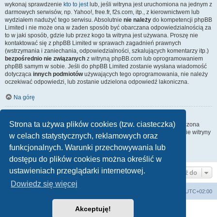
wykonaj sprawdzenie
kto to jest
lub, jeśli witryna jest uruchomiona na jednym z
darmowych serwisów, np. Yahoo!, free.fr, f2s.com, itp., z kierownictwem lub
wydziałem nadużyć tego serwisu. Absolutnie
nie należy
do kompetencji phpBB
Limited i nie może ona w żaden sposób być obarczana odpowiedzialnością za
to w jaki sposób, gdzie lub przez kogo ta witryna jest używana. Proszę nie
kontaktować się z phpBB Limited w sprawach zagadnień prawnych
(wstrzymania i zaniechania, odpowiedzialności, szkalujących komentarzy itp.)
bezpośrednio nie związanych
z witryną phpBB.com lub oprogramowaniem
phpBB samym w sobie. Jeśli do phpBB Limited zostanie wysłana wiadomość
dotycząca
innych podmiotów
używających tego oprogramowania, nie należy
oczekiwać odpowiedzi, lub zostanie udzielona odpowiedź lakoniczna.
Na górę
Jak nawiązać kontakt z administratorem witryny?
Strona ta używa plików cookies (tzw. ciasteczka)
Wszyscy użytkownicy witryny mogą używać – jeśli funkcja ta jest włączona
przez administratora witryny – formularza „Kontakt z nami”. Członkowie witryny
w celach statystycznych, reklamowych oraz
mogą także używać odnośnika „Zespół administracyjny”.
funkcjonalnych. Warunki przechowywania lub
Na górę
dostępu do plików cookies można określić w
ustawieniach przeglądarki internetowej.
Przejdź do
Dowiedz się więcej
arkadia.rpg.pl
Forum
Strefa czasowa
UTC+02:00
Akceptuję!
Technologię dostarcza
phpBB
® Forum Software © phpBB Limited