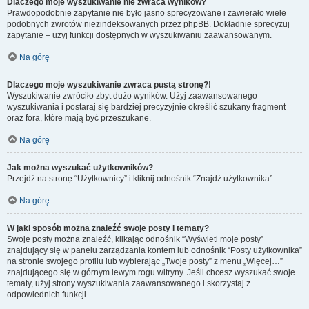
Dlaczego moje wyszukiwanie nie zwraca wyników?
Prawdopodobnie zapytanie nie było jasno sprecyzowane i zawierało wiele
podobnych zwrotów niezindeksowanych przez phpBB. Dokładnie sprecyzuj
zapytanie – użyj funkcji dostępnych w wyszukiwaniu zaawansowanym.
Na górę
Dlaczego moje wyszukiwanie zwraca pustą stronę?!
Wyszukiwanie zwróciło zbyt dużo wyników. Użyj zaawansowanego
wyszukiwania i postaraj się bardziej precyzyjnie określić szukany fragment
oraz fora, które mają być przeszukane.
Na górę
Jak można wyszukać użytkowników?
Przejdź na stronę “Użytkownicy” i kliknij odnośnik “Znajdź użytkownika”.
Na górę
W jaki sposób można znaleźć swoje posty i tematy?
Swoje posty można znaleźć, klikając odnośnik “Wyświetl moje posty”
znajdujący się w panelu zarządzania kontem lub odnośnik “Posty użytkownika”
na stronie swojego profilu lub wybierając „Twoje posty” z menu „Więcej…”
znajdującego się w górnym lewym rogu witryny. Jeśli chcesz wyszukać swoje
tematy, użyj strony wyszukiwania zaawansowanego i skorzystaj z
odpowiednich funkcji.