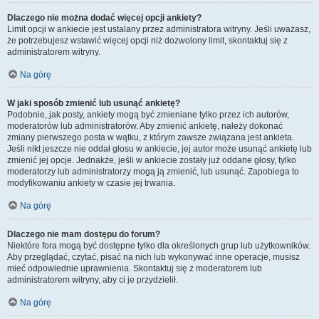
Dlaczego nie można dodać więcej opcji ankiety?
Limit opcji w ankiecie jest ustalany przez administratora witryny. Jeśli uważasz,
że potrzebujesz wstawić więcej opcji niż dozwolony limit, skontaktuj się z
administratorem witryny.
Na górę
W jaki sposób zmienić lub usunąć ankietę?
Podobnie, jak posty, ankiety mogą być zmieniane tylko przez ich autorów,
moderatorów lub administratorów. Aby zmienić ankietę, należy dokonać
zmiany pierwszego posta w wątku, z którym zawsze związana jest ankieta.
Jeśli nikt jeszcze nie oddał głosu w ankiecie, jej autor może usunąć ankietę lub
zmienić jej opcje. Jednakże, jeśli w ankiecie zostały już oddane głosy, tylko
moderatorzy lub administratorzy mogą ją zmienić, lub usunąć. Zapobiega to
modyfikowaniu ankiety w czasie jej trwania.
Na górę
Dlaczego nie mam dostępu do forum?
Niektóre fora mogą być dostępne tylko dla określonych grup lub użytkowników.
Aby przeglądać, czytać, pisać na nich lub wykonywać inne operacje, musisz
mieć odpowiednie uprawnienia. Skontaktuj się z moderatorem lub
administratorem witryny, aby ci je przydzielił.
Na górę