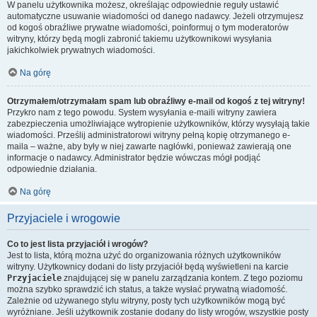
W panelu użytkownika możesz, określając odpowiednie reguły ustawić
automatyczne usuwanie wiadomości od danego nadawcy. Jeżeli otrzymujesz
od kogoś obraźliwe prywatne wiadomości, poinformuj o tym moderatorów
witryny, którzy będą mogli zabronić takiemu użytkownikowi wysyłania
jakichkolwiek prywatnych wiadomości.
Na górę
Otrzymałem/otrzymałam spam lub obraźliwy e-mail od kogoś z tej witryny!
Przykro nam z tego powodu. System wysyłania e-maili witryny zawiera
zabezpieczenia umożliwiające wytropienie użytkowników, którzy wysyłają takie
wiadomości. Prześlij administratorowi witryny pełną kopię otrzymanego e-
maila – ważne, aby były w niej zawarte nagłówki, ponieważ zawierają one
informacje o nadawcy. Administrator będzie wówczas mógł podjąć
odpowiednie działania.
Na górę
Przyjaciele i wrogowie
Co to jest lista przyjaciół i wrogów?
Jest to lista, którą można użyć do organizowania różnych użytkowników
witryny. Użytkownicy dodani do listy przyjaciół będą wyświetleni na karcie
Przyjaciele
znajdującej się w panelu zarządzania kontem. Z tego poziomu
można szybko sprawdzić ich status, a także wysłać prywatną wiadomość.
Zależnie od używanego stylu witryny, posty tych użytkowników mogą być
wyróżniane. Jeśli użytkownik zostanie dodany do listy wrogów, wszystkie posty