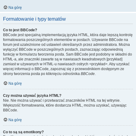
Na górę
Formatowanie i typy tematów
Co to jest BBCode?
BBCode jest specjalną implementacją języka HTML, która daje lepszą kontrolę
formatowania poszczególnych elementów w postach. Używanie BBCode na
forum jest uzależnione od ustawień określanych przez administratora. Można
wyłączyć BBCode w poszczególnych postach, zaznaczając odpowiednią
funkcję w formularzu tworzenia posta. Sam BBCode jest podobny w składni do
HTML-a, ale znaczniki zawarte są w nawiasach kwadratowych [przykład]
zamiast w używanych w HTML-u nawiasach ostrych <przykład>. Aby uzyskać
więcej informacji o BBCode, zapoznaj się z przewodnikiem dostępnym ze
strony tworzenia posta po kliknięciu odnośnika
BBCode
.
Na górę
Czy można używać języka HTML?
Nie. Nie można używać i przetwarzać znaczników HTML na tej witrynie.
Większość formatowania, które dostarcza HTML, można uzyskać, używając
BBCode.
Na górę
Co to są są emotikony?