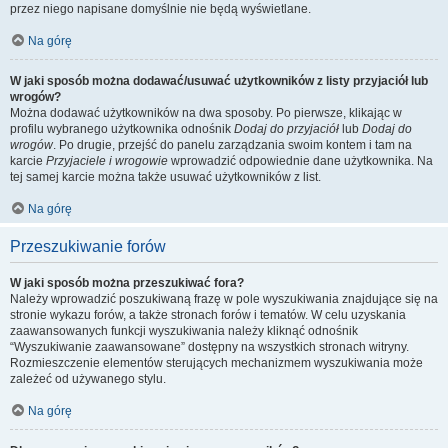
przez niego napisane domyślnie nie będą wyświetlane.
Na górę
W jaki sposób można dodawać/usuwać użytkowników z listy przyjaciół lub
wrogów?
Można dodawać użytkowników na dwa sposoby. Po pierwsze, klikając w
profilu wybranego użytkownika odnośnik
Dodaj do przyjaciół
lub
Dodaj do
wrogów
. Po drugie, przejść do panelu zarządzania swoim kontem i tam na
karcie
Przyjaciele i wrogowie
wprowadzić odpowiednie dane użytkownika. Na
tej samej karcie można także usuwać użytkowników z list.
Na górę
Przeszukiwanie forów
W jaki sposób można przeszukiwać fora?
Należy wprowadzić poszukiwaną frazę w pole wyszukiwania znajdujące się na
stronie wykazu forów, a także stronach forów i tematów. W celu uzyskania
zaawansowanych funkcji wyszukiwania należy kliknąć odnośnik
“Wyszukiwanie zaawansowane” dostępny na wszystkich stronach witryny.
Rozmieszczenie elementów sterujących mechanizmem wyszukiwania może
zależeć od używanego stylu.
Na górę