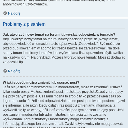
anonimowych użytkowników.
Na górę
Problemy z pisaniem
Jak utworzyć nowy temat na forum lub wysłać odpowiedź w temacie?
Aby utworzyć nowy temat na forum, należy nacisnąć przycisk „Nowy temat”,
aby odpowiedzieć w temacie, nacisnąć przycisk „Odpowiedz”. Być może, że
przed publikowaniem wiadomości trzeba będzie się zarejestrować. Na dole
strony forum lub strony tematów jest wyświetlana lista uprawnień użytkownika
na każdym forum. Na przykład: Możesz tworzyć nowe tematy, Możesz dodawać
załączniki itp.
Na górę
W jaki sposób można zmienić lub usunąć post?
Jeśli nie jesteś administratorem lub moderatorem, możesz zmieniać i usuwać
tylko swoje posty. Możesz zmienić post, naciskając przycisk
Zmień
znajdujący
się przy danym poście. Czasami można to zrobić tylko przez pewien czas po
jego napisaniu. Jeżeli ktoś odpowiedział na ten post, pod twoim postem pojawi
się informacja ile razy i kiedy ostatni raz post był zmieniany. Informacja ta
wyświetli się tylko wtedy, jeśli ktoś zamieścił pod tym postem kolejny post. Jeśli
post zmienił moderator lub administrator, informacja ta nie zostanie
wyświetlona. Administratorzy i moderatorzy mogą zostawić notatkę z
informacją, dlaczego ten post zmieniali. Zwykli użytkownicy nie mogą usuwać