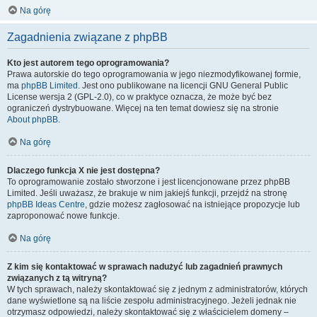
Na górę
Zagadnienia związane z phpBB
Kto jest autorem tego oprogramowania?
Prawa autorskie do tego oprogramowania w jego niezmodyfikowanej formie,
ma
phpBB Limited
. Jest ono publikowane na licencji GNU General Public
License wersja 2 (GPL-2.0), co w praktyce oznacza, że może być bez
ograniczeń dystrybuowane. Więcej na ten temat dowiesz się na stronie
About phpBB
.
Na górę
Dlaczego funkcja X nie jest dostępna?
To oprogramowanie zostało stworzone i jest licencjonowane przez phpBB
Limited. Jeśli uważasz, że brakuje w nim jakiejś funkcji, przejdź na stronę
phpBB Ideas Centre
, gdzie możesz zagłosować na istniejące propozycje lub
zaproponować nowe funkcje.
Na górę
Z kim się kontaktować w sprawach nadużyć lub zagadnień prawnych
związanych z tą witryną?
W tych sprawach, należy skontaktować się z jednym z administratorów, których
dane wyświetlone są na liście zespołu administracyjnego. Jeżeli jednak nie
otrzymasz odpowiedzi, należy skontaktować się z właścicielem domeny –