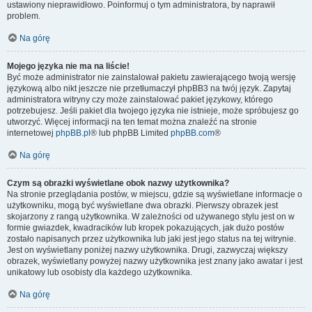
ustawiony nieprawidłowo. Poinformuj o tym administratora, by naprawił
problem.
Na górę
Mojego języka nie ma na liście!
Być może administrator nie zainstalował pakietu zawierającego twoją wersję
językową albo nikt jeszcze nie przetłumaczył phpBB3 na twój język. Zapytaj
administratora witryny czy może zainstalować pakiet językowy, którego
potrzebujesz. Jeśli pakiet dla twojego języka nie istnieje, może spróbujesz go
utworzyć. Więcej informacji na ten temat można znaleźć na stronie
internetowej
phpBB.pl
® lub phpBB Limited
phpBB.com
®
Na górę
Czym są obrazki wyświetlane obok nazwy użytkownika?
Na stronie przeglądania postów, w miejscu, gdzie są wyświetlane informacje o
użytkowniku, mogą być wyświetlane dwa obrazki. Pierwszy obrazek jest
skojarzony z rangą użytkownika. W zależności od używanego stylu jest on w
formie gwiazdek, kwadracików lub kropek pokazujących, jak dużo postów
zostało napisanych przez użytkownika lub jaki jest jego status na tej witrynie.
Jest on wyświetlany poniżej nazwy użytkownika. Drugi, zazwyczaj większy
obrazek, wyświetlany powyżej nazwy użytkownika jest znany jako awatar i jest
unikatowy lub osobisty dla każdego użytkownika.
Na górę