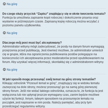
Na górę
Do czego służy przycisk “Zapisz” znajdujący się w oknie tworzenia tematu?
Funkcja ta umożliwia zapisanie kopii roboczej i dokończenie pisania oraz
wysłanie w późniejszym czasie. Zapisaną kopię roboczą można wczytać z
poziomu panelu użytkownika.
Na górę
Dlaczego mój post musi być akceptowany?
Administrator witryny mógł zadecydować, że posty na danym forum wymagają
przejrzenia przed publikacją. Jest również możliwe, że administrator umieścił
cię w grupie, która ma ograniczenia publikowania postów polegające na
konieczności ich akceptowania przez moderatorów przed opublikowaniem na
forum. Aby uzyskać więcej informacji, skontaktuj się z administratorem witryny.
Na górę
W jaki sposób mogę przesunąć swój temat na górę strony tematów?
Klikając odnośnik “Przesuń temat w górę”, znajdujący się w widoku tematu
zazwyczaj na dole strony, możesz przesunąć go na samą górę pierwszej
strony forum. Jeśli nie widać takiego odnośnika, oznacza to, że funkcja ta jest
wyłączona lub nie upłynął jeszcze wymagany czas, zanim będzie możliwe
użycie tej funkcji. Innym, łatwym sposobem na przesunięcie tematu na
początek, jest napisanie w nim posta. Należy pamiętać, aby przy tym
przestrzegać regulaminu witryny.