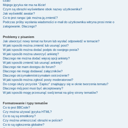
czas!
Mojego języka nie ma na liście!
Czym są obrazki wyświetlane obok nazwy użytkownika?
Jak wyświetlić awatar?
Co to jest ranga i jak można ją zmienić?
Podczas próby wysłania wiadomości e-mail do użytkownika witryna prosi mnie o
zalogowanie. Dlaczego?
Problemy z pisaniem
Jak utworzyć nowy temat na forum lub wysłać odpowiedź w temacie?
W jaki sposób można zmienić lub usunąć post?
W jaki sposób można dodać podpis do swojego posta?
W jaki sposób można utworzyć ankietę?
Dlaczego nie można dodać więcej opcji ankiety?
W jaki sposób zmienić lub usunąć ankietę?
Dlaczego nie mam dostępu do forum?
Dlaczego nie mogę dodawać załączników?
Dlaczego otrzymałem/otrzymałam ostrzeżenie?
W jaki sposób można zgłosić posty moderatorowi?
Do czego służy przycisk “Zapisz” znajdujący się w oknie tworzenia tematu?
Dlaczego mój post musi być akceptowany?
W jaki sposób mogę przesunąć swój temat na górę strony tematów?
Formatowanie i typy tematów
Co to jest BBCode?
Czy można używać języka HTML?
Co to są są emotikony?
Czy można umieszczać obrazki w poście?
Co to są ogłoszenia globalne?