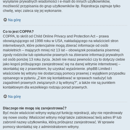
wysyłanie prywatnych wiadomości i e-maili do innych użytkowników,
możliwość przypisania do grup użytkowników itp. Rejestracja zajmuje tylko
chwilę, więc zaleca się jej wykonanie.
Na górę
Co to jest COPPA?
COPPA, to skrót od Child Online Privacy and Protection Act – prawa
obowiązującego od 1998 roku w USA, nakładającego na właścicieli stron
internetowych, które potencjalnie mogą zbierać informacje od osób
małoletnich – mających mniej niż 13 lat – obowiązek posiadania pisemnej
zgody rodziców lub opiekunów prawnych na zbieranie informacji prywatnych
od osób poniżej 13 roku życia. Jeżeli nie masz pewności czy to dotyczy ciebie
jako kogoś próbującego zarejestrować się na danej witrynie internetowej –
skontaktuj się z prawnikiem, by uzyskać wyjaśnienie. phpBB Limited i
właściciele tej witryny nie dostarczają pomocy prawnej z wyjątkiem przypadku
opisanego w pytaniu „Z kim się kontaktować w sprawach nadużyć lub
zagadnień prawnych związanych z tą witryną?”, a także nie są punktem
kontaktowym dla wszelkiego rodzaju porad prawnych.
Na górę
Dlaczego nie mogę się zarejestrować?
Być może właściciel witryny wyłączył funkcję rejestracji, aby nie rejestrowały
się nowe osoby. Właściciel witryny mógł także zablokować twój adres IP lub
zabronił nazwy użytkownika, którą próbujesz zarejestrować. W sprawie
pomocy skontaktuj się z administratorem witryny.