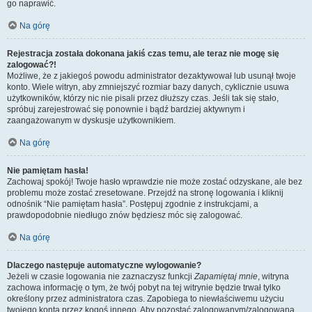
go naprawić.
Na górę
Rejestracja została dokonana jakiś czas temu, ale teraz nie mogę się
zalogować?!
Możliwe, że z jakiegoś powodu administrator dezaktywował lub usunął twoje
konto. Wiele witryn, aby zmniejszyć rozmiar bazy danych, cyklicznie usuwa
użytkowników, którzy nic nie pisali przez dłuższy czas. Jeśli tak się stało,
spróbuj zarejestrować się ponownie i bądź bardziej aktywnym i
zaangażowanym w dyskusje użytkownikiem.
Na górę
Nie pamiętam hasła!
Zachowaj spokój! Twoje hasło wprawdzie nie może zostać odzyskane, ale bez
problemu może zostać zresetowane. Przejdź na stronę logowania i kliknij
odnośnik “Nie pamiętam hasła”. Postępuj zgodnie z instrukcjami, a
prawdopodobnie niedługo znów będziesz móc się zalogować.
Na górę
Dlaczego następuje automatyczne wylogowanie?
Jeżeli w czasie logowania nie zaznaczysz funkcji
Zapamiętaj mnie
, witryna
zachowa informację o tym, że twój pobyt na tej witrynie będzie trwał tylko
określony przez administratora czas. Zapobiega to niewłaściwemu użyciu
twojego konta przez kogoś innego. Aby pozostać zalogowanym/zalogowaną,