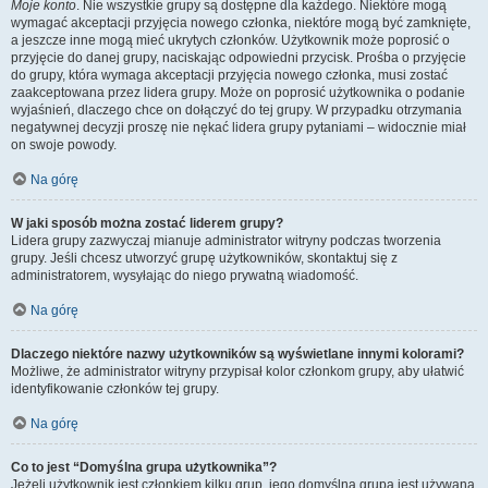
Moje konto
. Nie wszystkie grupy są dostępne dla każdego. Niektóre mogą
wymagać akceptacji przyjęcia nowego członka, niektóre mogą być zamknięte,
a jeszcze inne mogą mieć ukrytych członków. Użytkownik może poprosić o
przyjęcie do danej grupy, naciskając odpowiedni przycisk. Prośba o przyjęcie
do grupy, która wymaga akceptacji przyjęcia nowego członka, musi zostać
zaakceptowana przez lidera grupy. Może on poprosić użytkownika o podanie
wyjaśnień, dlaczego chce on dołączyć do tej grupy. W przypadku otrzymania
negatywnej decyzji proszę nie nękać lidera grupy pytaniami – widocznie miał
on swoje powody.
Na górę
W jaki sposób można zostać liderem grupy?
Lidera grupy zazwyczaj mianuje administrator witryny podczas tworzenia
grupy. Jeśli chcesz utworzyć grupę użytkowników, skontaktuj się z
administratorem, wysyłając do niego prywatną wiadomość.
Na górę
Dlaczego niektóre nazwy użytkowników są wyświetlane innymi kolorami?
Możliwe, że administrator witryny przypisał kolor członkom grupy, aby ułatwić
identyfikowanie członków tej grupy.
Na górę
Co to jest “Domyślna grupa użytkownika”?
Jeżeli użytkownik jest członkiem kilku grup, jego domyślna grupa jest używana