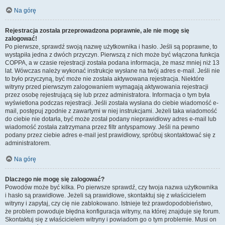
Na górę
Rejestracja została przeprowadzona poprawnie, ale nie mogę się
zalogować!
Po pierwsze, sprawdź swoją nazwę użytkownika i hasło. Jeśli są poprawne, to
wystąpiła jedna z dwóch przyczyn. Pierwszą z nich może być włączona funkcja
COPPA, a w czasie rejestracji została podana informacja, że masz mniej niż 13
lat. Wówczas należy wykonać instrukcje wysłane na twój adres e-mail. Jeśli nie
to było przyczyną, być może nie została aktywowana rejestracja. Niektóre
witryny przed pierwszym zalogowaniem wymagają aktywowania rejestracji
przez osobę rejestrującą się lub przez administratora. Informacja o tym była
wyświetlona podczas rejestracji. Jeśli została wysłana do ciebie wiadomość e-
mail, postępuj zgodnie z zawartymi w niej instrukcjami. Jeżeli taka wiadomość
do ciebie nie dotarła, być może został podany nieprawidłowy adres e-mail lub
wiadomość została zatrzymana przez filtr antyspamowy. Jeśli na pewno
podany przez ciebie adres e-mail jest prawidłowy, spróbuj skontaktować się z
administratorem.
Na górę
Dlaczego nie mogę się zalogować?
Powodów może być kilka. Po pierwsze sprawdź, czy twoja nazwa użytkownika
i hasło są prawidłowe. Jeżeli są prawidłowe, skontaktuj się z właścicielem
witryny i zapytaj, czy cię nie zablokowano. Istnieje też prawdopodobieństwo,
że problem powoduje błędna konfiguracja witryny, na której znajduje się forum.
Skontaktuj się z właścicielem witryny i powiadom go o tym problemie. Musi on