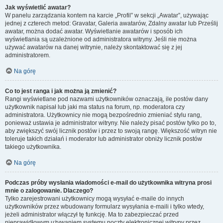
Jak wyświetlić awatar?
W panelu zarządzania kontem na karcie „Profil” w sekcji „Awatar”, używając
jednej z czterech metod: Gravatar, Galeria awatarów, Zdalny awatar lub Prześlij
awatar, można dodać awatar. Wyświetlanie awatarów i sposób ich
wyświetlania są uzależnione od administratora witryny. Jeśli nie można
używać awatarów na danej witrynie, należy skontaktować się z jej
administratorem.
Na górę
Co to jest ranga i jak można ją zmienić?
Rangi wyświetlane pod nazwami użytkowników oznaczają, ile postów dany
użytkownik napisał lub jaki ma status na forum, np. moderatora czy
administratora. Użytkownicy nie mogą bezpośrednio zmieniać stylu rang,
ponieważ ustawia je administrator witryny. Nie należy pisać postów tylko po to,
aby zwiększyć swój licznik postów i przez to swoją rangę. Większość witryn nie
toleruje takich działań i moderator lub administrator obniży licznik postów
takiego użytkownika.
Na górę
Podczas próby wysłania wiadomości e-mail do użytkownika witryna prosi
mnie o zalogowanie. Dlaczego?
Tylko zarejestrowani użytkownicy mogą wysyłać e-maile do innych
użytkowników przez wbudowany formularz wysyłania e-maili i tylko wtedy,
jeżeli administrator włączył tę funkcję. Ma to zabezpieczać przed
nieprawidłowym używaniem systemu poczty elektronicznej witryny przez