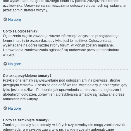
one wyświetlane na górze każdego forum i w panelu zarządzania kontem
użytkownika. Uprawnienia zamieszczania ogłoszeń globalnych są nadawane
przez administratora witryny.
Na górę
Co to są ogłoszenia?
Ogłoszenia często zawierają ważne informacje dotyczące przeglądanego
forum i należy je przeczytać, gdy tylko jest to możliwe. Ogłoszenia są
wyświetlane na górze każdej strony forum, w którym zostały napisane.
Uprawnienia zamieszczania ogłoszeń są nadawane przez administratora
witryny.
Na górę
Co to są przyklejone tematy?
Przyklejone tematy są wyświetlane pod ogłoszeniami na pierwszej stronie
przeglądu tematów. Często są one dość ważne, więc należy je przeczytać, gdy
tylko jest to możliwe. Podobnie, jak uprawnienia zamieszczania ogłoszeń i
globalnych ogłoszeń, uprawnienia przyklejania tematów są nadawane przez
administratora witryny.
Na górę
Co to są zamknięte tematy?
Zamknięte tematy są to tematy, w których użytkownicy nie mogą zamieszczać
odpowiedzi, a wszystkie zawarte w nich ankiety zostały automatycznie