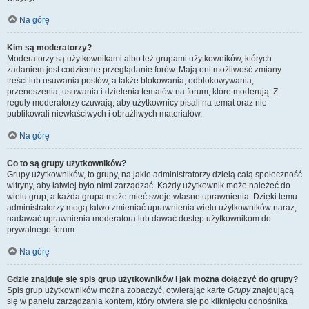
Na górę
Kim są moderatorzy?
Moderatorzy są użytkownikami albo też grupami użytkowników, których
zadaniem jest codzienne przeglądanie forów. Mają oni możliwość zmiany
treści lub usuwania postów, a także blokowania, odblokowywania,
przenoszenia, usuwania i dzielenia tematów na forum, które moderują. Z
reguły moderatorzy czuwają, aby użytkownicy pisali na temat oraz nie
publikowali niewłaściwych i obraźliwych materiałów.
Na górę
Co to są grupy użytkowników?
Grupy użytkowników, to grupy, na jakie administratorzy dzielą całą społeczność
witryny, aby łatwiej było nimi zarządzać. Każdy użytkownik może należeć do
wielu grup, a każda grupa może mieć swoje własne uprawnienia. Dzięki temu
administratorzy mogą łatwo zmieniać uprawnienia wielu użytkowników naraz,
nadawać uprawnienia moderatora lub dawać dostęp użytkownikom do
prywatnego forum.
Na górę
Gdzie znajduje się spis grup użytkowników i jak można dołączyć do grupy?
Spis grup użytkowników można zobaczyć, otwierając kartę
Grupy
znajdującą
się w panelu zarządzania kontem, który otwiera się po kliknięciu odnośnika