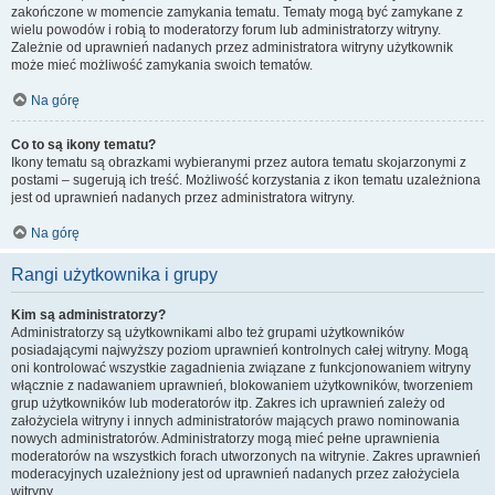
zakończone w momencie zamykania tematu. Tematy mogą być zamykane z
wielu powodów i robią to moderatorzy forum lub administratorzy witryny.
Zależnie od uprawnień nadanych przez administratora witryny użytkownik
może mieć możliwość zamykania swoich tematów.
Na górę
Co to są ikony tematu?
Ikony tematu są obrazkami wybieranymi przez autora tematu skojarzonymi z
postami – sugerują ich treść. Możliwość korzystania z ikon tematu uzależniona
jest od uprawnień nadanych przez administratora witryny.
Na górę
Rangi użytkownika i grupy
Kim są administratorzy?
Administratorzy są użytkownikami albo też grupami użytkowników
posiadającymi najwyższy poziom uprawnień kontrolnych całej witryny. Mogą
oni kontrolować wszystkie zagadnienia związane z funkcjonowaniem witryny
włącznie z nadawaniem uprawnień, blokowaniem użytkowników, tworzeniem
grup użytkowników lub moderatorów itp. Zakres ich uprawnień zależy od
założyciela witryny i innych administratorów mających prawo nominowania
nowych administratorów. Administratorzy mogą mieć pełne uprawnienia
moderatorów na wszystkich forach utworzonych na witrynie. Zakres uprawnień
moderacyjnych uzależniony jest od uprawnień nadanych przez założyciela
witryny.