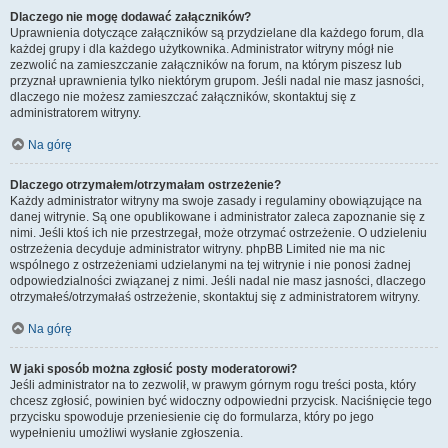
Dlaczego nie mogę dodawać załączników?
Uprawnienia dotyczące załączników są przydzielane dla każdego forum, dla
każdej grupy i dla każdego użytkownika. Administrator witryny mógł nie
zezwolić na zamieszczanie załączników na forum, na którym piszesz lub
przyznał uprawnienia tylko niektórym grupom. Jeśli nadal nie masz jasności,
dlaczego nie możesz zamieszczać załączników, skontaktuj się z
administratorem witryny.
Na górę
Dlaczego otrzymałem/otrzymałam ostrzeżenie?
Każdy administrator witryny ma swoje zasady i regulaminy obowiązujące na
danej witrynie. Są one opublikowane i administrator zaleca zapoznanie się z
nimi. Jeśli ktoś ich nie przestrzegał, może otrzymać ostrzeżenie. O udzieleniu
ostrzeżenia decyduje administrator witryny. phpBB Limited nie ma nic
wspólnego z ostrzeżeniami udzielanymi na tej witrynie i nie ponosi żadnej
odpowiedzialności związanej z nimi. Jeśli nadal nie masz jasności, dlaczego
otrzymałeś/otrzymałaś ostrzeżenie, skontaktuj się z administratorem witryny.
Na górę
W jaki sposób można zgłosić posty moderatorowi?
Jeśli administrator na to zezwolił, w prawym górnym rogu treści posta, który
chcesz zgłosić, powinien być widoczny odpowiedni przycisk. Naciśnięcie tego
przycisku spowoduje przeniesienie cię do formularza, który po jego
wypełnieniu umożliwi wysłanie zgłoszenia.