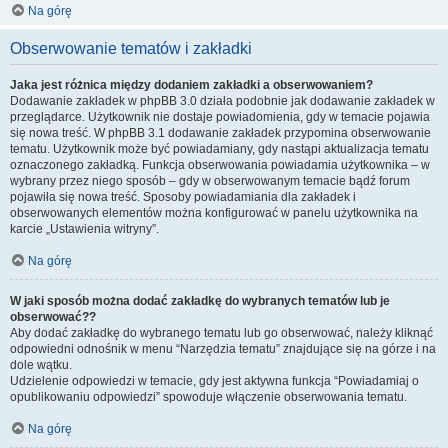
Na górę
Obserwowanie tematów i zakładki
Jaka jest różnica między dodaniem zakładki a obserwowaniem?
Dodawanie zakładek w phpBB 3.0 działa podobnie jak dodawanie zakładek w
przeglądarce. Użytkownik nie dostaje powiadomienia, gdy w temacie pojawia
się nowa treść. W phpBB 3.1 dodawanie zakładek przypomina obserwowanie
tematu. Użytkownik może być powiadamiany, gdy nastąpi aktualizacja tematu
oznaczonego zakładką. Funkcja obserwowania powiadamia użytkownika – w
wybrany przez niego sposób – gdy w obserwowanym temacie bądź forum
pojawiła się nowa treść. Sposoby powiadamiania dla zakładek i
obserwowanych elementów można konfigurować w panelu użytkownika na
karcie „Ustawienia witryny”.
Na górę
W jaki sposób można dodać zakładkę do wybranych tematów lub je
obserwować??
Aby dodać zakładkę do wybranego tematu lub go obserwować, należy kliknąć
odpowiedni odnośnik w menu “Narzędzia tematu” znajdujące się na górze i na
dole wątku.
Udzielenie odpowiedzi w temacie, gdy jest aktywna funkcja “Powiadamiaj o
opublikowaniu odpowiedzi” spowoduje włączenie obserwowania tematu.
Na górę