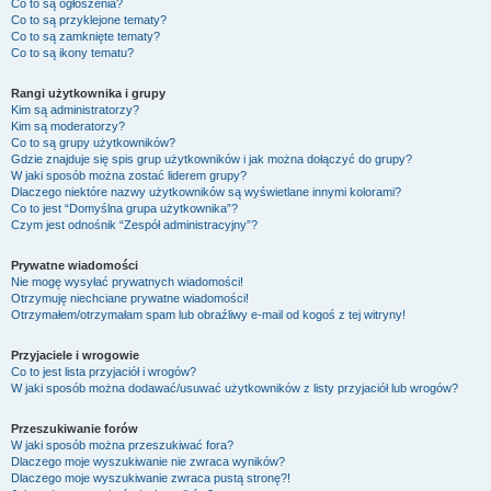
Co to są ogłoszenia?
Co to są przyklejone tematy?
Co to są zamknięte tematy?
Co to są ikony tematu?
Rangi użytkownika i grupy
Kim są administratorzy?
Kim są moderatorzy?
Co to są grupy użytkowników?
Gdzie znajduje się spis grup użytkowników i jak można dołączyć do grupy?
W jaki sposób można zostać liderem grupy?
Dlaczego niektóre nazwy użytkowników są wyświetlane innymi kolorami?
Co to jest “Domyślna grupa użytkownika”?
Czym jest odnośnik “Zespół administracyjny”?
Prywatne wiadomości
Nie mogę wysyłać prywatnych wiadomości!
Otrzymuję niechciane prywatne wiadomości!
Otrzymałem/otrzymałam spam lub obraźliwy e-mail od kogoś z tej witryny!
Przyjaciele i wrogowie
Co to jest lista przyjaciół i wrogów?
W jaki sposób można dodawać/usuwać użytkowników z listy przyjaciół lub wrogów?
Przeszukiwanie forów
W jaki sposób można przeszukiwać fora?
Dlaczego moje wyszukiwanie nie zwraca wyników?
Dlaczego moje wyszukiwanie zwraca pustą stronę?!