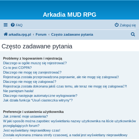
Arkadia MUD RPG
FAQ
Zaloguj się
S
arkadia.rpg.pl
Forum
Często zadawane pytania
z
Często zadawane pytania
u
k
Problemy z logowaniem i rejestracją
Dlaczego w ogóle muszę się rejestrować?
a
Co to jest COPPA?
j
Dlaczego nie mogę się zarejestrować?
Rejestracja została przeprowadzona poprawnie, ale nie mogę się zalogować!
Dlaczego nie mogę się zalogować?
Rejestracja została dokonana jakiś czas temu, ale teraz nie mogę się zalogować?!
Nie pamiętam hasła!
Dlaczego następuje automatyczne wylogowanie?
Jak działa funkcja “Usuń ciasteczka witryny”?
Preferencje i ustawienia użytkownika
Jak zmienić moje ustawienia?
W jaki sposób można zapobiec wyświetlaniu nazwy użytkownika na liście użytkowników
przeglądających forum?
Jest wyświetlany nieprawidłowy czas!
Została wykonana zmiana strefy czasowej, a nadal jest wyświetlany nieprawidłowy