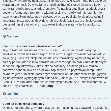
Emotikony, zwane też uśmieszkami, to małe obrazki, które mogą być użyte do
wyrażania emocji. Do wyrażania emocji można też stosować krótkie kody, np. :)
oznacza radość, podczas gdy :( smutek. Pełna lista emotikon jest dostępna z
poziomu formularza tworzenia wiadomości. Nie należy jednak nadmiernie
używać emotikon, gdyż mogą spowodować, że post stanie się nieczytelny i
moderator może podjąć decyzję o ich usunięciu bądź też usunięciu całego
posta. Administrator witryny może określić dopuszczalny limit emotikon w
poście.
Na górę
Czy można umieszczać obrazki w poście?
Tak, obrazki można umieszczać w postach. Jeśli administrator włączył
możliwość zamieszczania załączników, można wgrać obrazek bezpośrednio
na witrynę. Jeśli ta funkcja nie działa, aby obrazek był wyświetlany na forum,
należy podać odnośnik do obrazka umieszczonego na publicznie dostępnym
serwerze, np. http://www.jakas_strona.com/moj_obrazek.gif. Nie można
podawać odnośników do obrazków zapisanych na prywatnym komputerze,
chyba że jest publicznie dostępnym serwerem ani do obrazków znajdujących
się na stronach wymagających autoryzacji, takich jak, np. skrzynki pocztowe na
Gmail lub Yahoo! oraz stronach chronionych hasłem. Aby umieścić obrazek w
poście, użyj znacznika BBCode
[img]
.
Na górę
Co to są ogłoszenia globalne?
Ogłoszenia globalne zawierają ważne informacje i należy zawsze je czytać. Są