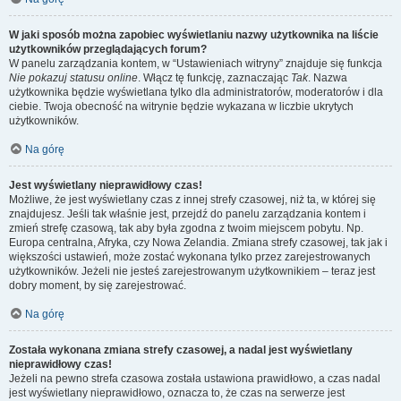
W jaki sposób można zapobiec wyświetlaniu nazwy użytkownika na liście
użytkowników przeglądających forum?
W panelu zarządzania kontem, w “Ustawieniach witryny” znajduje się funkcja
Nie pokazuj statusu online
. Włącz tę funkcję, zaznaczając
Tak
. Nazwa
użytkownika będzie wyświetlana tylko dla administratorów, moderatorów i dla
ciebie. Twoja obecność na witrynie będzie wykazana w liczbie ukrytych
użytkowników.
Na górę
Jest wyświetlany nieprawidłowy czas!
Możliwe, że jest wyświetlany czas z innej strefy czasowej, niż ta, w której się
znajdujesz. Jeśli tak właśnie jest, przejdź do panelu zarządzania kontem i
zmień strefę czasową, tak aby była zgodna z twoim miejscem pobytu. Np.
Europa centralna, Afryka, czy Nowa Zelandia. Zmiana strefy czasowej, tak jak i
większości ustawień, może zostać wykonana tylko przez zarejestrowanych
użytkowników. Jeżeli nie jesteś zarejestrowanym użytkownikiem – teraz jest
dobry moment, by się zarejestrować.
Na górę
Została wykonana zmiana strefy czasowej, a nadal jest wyświetlany
nieprawidłowy czas!
Jeżeli na pewno strefa czasowa została ustawiona prawidłowo, a czas nadal
jest wyświetlany nieprawidłowo, oznacza to, że czas na serwerze jest