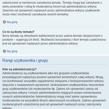
zakończone w momencie zamykania tematu. Tematy mogą być zamykane z
wielu powodów i robią to moderatorzy forum lub administratorzy witryny.
Zależnie od uprawnień nadanych przez administratora witryny użytkownik
może mieć możliwość zamykania swoich tematów.
Na górę
Co to są ikony tematu?
Ikony tematu są obrazkami wybieranymi przez autora tematu skojarzonymi z
postami – sugerują ich treść. Możliwość korzystania z ikon tematu uzależniona
jest od uprawnień nadanych przez administratora witryny.
Na górę
Rangi użytkownika i grupy
Kim są administratorzy?
Administratorzy są użytkownikami albo też grupami użytkowników
posiadającymi najwyższy poziom uprawnień kontrolnych całej witryny. Mogą
oni kontrolować wszystkie zagadnienia związane z funkcjonowaniem witryny
włącznie z nadawaniem uprawnień, blokowaniem użytkowników, tworzeniem
grup użytkowników lub moderatorów itp. Zakres ich uprawnień zależy od
założyciela witryny i innych administratorów mających prawo nominowania
nowych administratorów. Administratorzy mogą mieć pełne uprawnienia
moderatorów na wszystkich forach utworzonych na witrynie. Zakres uprawnień
moderacyjnych uzależniony jest od uprawnień nadanych przez założyciela
witryny.