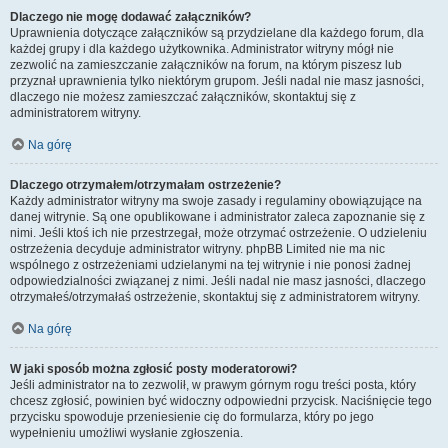
Dlaczego nie mogę dodawać załączników?
Uprawnienia dotyczące załączników są przydzielane dla każdego forum, dla
każdej grupy i dla każdego użytkownika. Administrator witryny mógł nie
zezwolić na zamieszczanie załączników na forum, na którym piszesz lub
przyznał uprawnienia tylko niektórym grupom. Jeśli nadal nie masz jasności,
dlaczego nie możesz zamieszczać załączników, skontaktuj się z
administratorem witryny.
Na górę
Dlaczego otrzymałem/otrzymałam ostrzeżenie?
Każdy administrator witryny ma swoje zasady i regulaminy obowiązujące na
danej witrynie. Są one opublikowane i administrator zaleca zapoznanie się z
nimi. Jeśli ktoś ich nie przestrzegał, może otrzymać ostrzeżenie. O udzieleniu
ostrzeżenia decyduje administrator witryny. phpBB Limited nie ma nic
wspólnego z ostrzeżeniami udzielanymi na tej witrynie i nie ponosi żadnej
odpowiedzialności związanej z nimi. Jeśli nadal nie masz jasności, dlaczego
otrzymałeś/otrzymałaś ostrzeżenie, skontaktuj się z administratorem witryny.
Na górę
W jaki sposób można zgłosić posty moderatorowi?
Jeśli administrator na to zezwolił, w prawym górnym rogu treści posta, który
chcesz zgłosić, powinien być widoczny odpowiedni przycisk. Naciśnięcie tego
przycisku spowoduje przeniesienie cię do formularza, który po jego
wypełnieniu umożliwi wysłanie zgłoszenia.