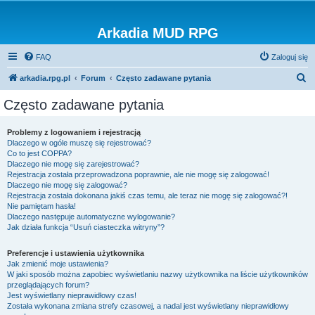
Arkadia MUD RPG
FAQ
Zaloguj się
S
arkadia.rpg.pl
Forum
Często zadawane pytania
z
Często zadawane pytania
u
k
Problemy z logowaniem i rejestracją
Dlaczego w ogóle muszę się rejestrować?
a
Co to jest COPPA?
j
Dlaczego nie mogę się zarejestrować?
Rejestracja została przeprowadzona poprawnie, ale nie mogę się zalogować!
Dlaczego nie mogę się zalogować?
Rejestracja została dokonana jakiś czas temu, ale teraz nie mogę się zalogować?!
Nie pamiętam hasła!
Dlaczego następuje automatyczne wylogowanie?
Jak działa funkcja “Usuń ciasteczka witryny”?
Preferencje i ustawienia użytkownika
Jak zmienić moje ustawienia?
W jaki sposób można zapobiec wyświetlaniu nazwy użytkownika na liście użytkowników
przeglądających forum?
Jest wyświetlany nieprawidłowy czas!
Została wykonana zmiana strefy czasowej, a nadal jest wyświetlany nieprawidłowy