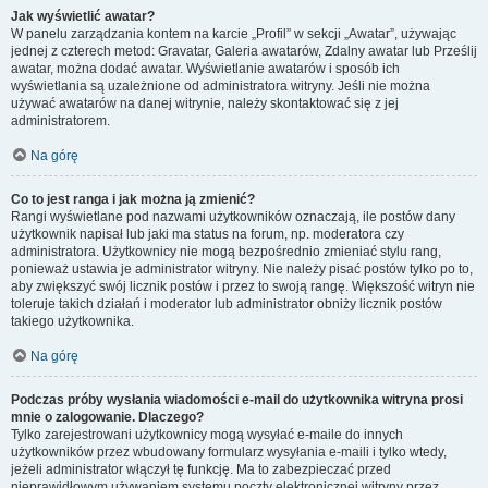
Jak wyświetlić awatar?
W panelu zarządzania kontem na karcie „Profil” w sekcji „Awatar”, używając
jednej z czterech metod: Gravatar, Galeria awatarów, Zdalny awatar lub Prześlij
awatar, można dodać awatar. Wyświetlanie awatarów i sposób ich
wyświetlania są uzależnione od administratora witryny. Jeśli nie można
używać awatarów na danej witrynie, należy skontaktować się z jej
administratorem.
Na górę
Co to jest ranga i jak można ją zmienić?
Rangi wyświetlane pod nazwami użytkowników oznaczają, ile postów dany
użytkownik napisał lub jaki ma status na forum, np. moderatora czy
administratora. Użytkownicy nie mogą bezpośrednio zmieniać stylu rang,
ponieważ ustawia je administrator witryny. Nie należy pisać postów tylko po to,
aby zwiększyć swój licznik postów i przez to swoją rangę. Większość witryn nie
toleruje takich działań i moderator lub administrator obniży licznik postów
takiego użytkownika.
Na górę
Podczas próby wysłania wiadomości e-mail do użytkownika witryna prosi
mnie o zalogowanie. Dlaczego?
Tylko zarejestrowani użytkownicy mogą wysyłać e-maile do innych
użytkowników przez wbudowany formularz wysyłania e-maili i tylko wtedy,
jeżeli administrator włączył tę funkcję. Ma to zabezpieczać przed
nieprawidłowym używaniem systemu poczty elektronicznej witryny przez