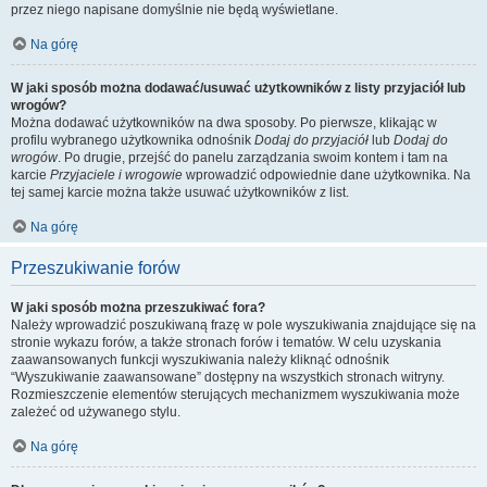
przez niego napisane domyślnie nie będą wyświetlane.
Na górę
W jaki sposób można dodawać/usuwać użytkowników z listy przyjaciół lub
wrogów?
Można dodawać użytkowników na dwa sposoby. Po pierwsze, klikając w
profilu wybranego użytkownika odnośnik
Dodaj do przyjaciół
lub
Dodaj do
wrogów
. Po drugie, przejść do panelu zarządzania swoim kontem i tam na
karcie
Przyjaciele i wrogowie
wprowadzić odpowiednie dane użytkownika. Na
tej samej karcie można także usuwać użytkowników z list.
Na górę
Przeszukiwanie forów
W jaki sposób można przeszukiwać fora?
Należy wprowadzić poszukiwaną frazę w pole wyszukiwania znajdujące się na
stronie wykazu forów, a także stronach forów i tematów. W celu uzyskania
zaawansowanych funkcji wyszukiwania należy kliknąć odnośnik
“Wyszukiwanie zaawansowane” dostępny na wszystkich stronach witryny.
Rozmieszczenie elementów sterujących mechanizmem wyszukiwania może
zależeć od używanego stylu.
Na górę