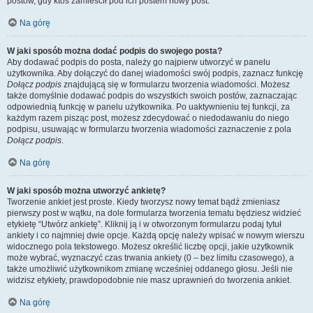
postów, gdy ktoś zamieścił pod ich postem nowy post.
Na górę
W jaki sposób można dodać podpis do swojego posta?
Aby dodawać podpis do posta, należy go najpierw utworzyć w panelu
użytkownika. Aby dołączyć do danej wiadomości swój podpis, zaznacz funkcję
Dołącz podpis
znajdującą się w formularzu tworzenia wiadomości. Możesz
także domyślnie dodawać podpis do wszystkich swoich postów, zaznaczając
odpowiednią funkcję w panelu użytkownika. Po uaktywnieniu tej funkcji, za
każdym razem pisząc post, możesz zdecydować o niedodawaniu do niego
podpisu, usuwając w formularzu tworzenia wiadomości zaznaczenie z pola
Dołącz podpis
.
Na górę
W jaki sposób można utworzyć ankietę?
Tworzenie ankiet jest proste. Kiedy tworzysz nowy temat bądź zmieniasz
pierwszy post w wątku, na dole formularza tworzenia tematu będziesz widzieć
etykietę “Utwórz ankietę”. Kliknij ją i w otworzonym formularzu podaj tytuł
ankiety i co najmniej dwie opcje. Każdą opcję należy wpisać w nowym wierszu
widocznego pola tekstowego. Możesz określić liczbę opcji, jakie użytkownik
może wybrać, wyznaczyć czas trwania ankiety (0 – bez limitu czasowego), a
także umożliwić użytkownikom zmianę wcześniej oddanego głosu. Jeśli nie
widzisz etykiety, prawdopodobnie nie masz uprawnień do tworzenia ankiet.
Na górę