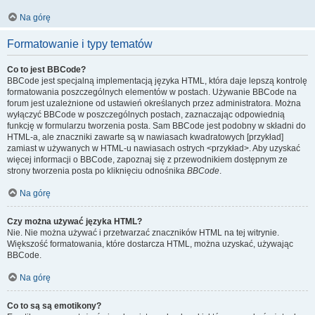
Na górę
Formatowanie i typy tematów
Co to jest BBCode?
BBCode jest specjalną implementacją języka HTML, która daje lepszą kontrolę
formatowania poszczególnych elementów w postach. Używanie BBCode na
forum jest uzależnione od ustawień określanych przez administratora. Można
wyłączyć BBCode w poszczególnych postach, zaznaczając odpowiednią
funkcję w formularzu tworzenia posta. Sam BBCode jest podobny w składni do
HTML-a, ale znaczniki zawarte są w nawiasach kwadratowych [przykład]
zamiast w używanych w HTML-u nawiasach ostrych <przykład>. Aby uzyskać
więcej informacji o BBCode, zapoznaj się z przewodnikiem dostępnym ze
strony tworzenia posta po kliknięciu odnośnika
BBCode
.
Na górę
Czy można używać języka HTML?
Nie. Nie można używać i przetwarzać znaczników HTML na tej witrynie.
Większość formatowania, które dostarcza HTML, można uzyskać, używając
BBCode.
Na górę
Co to są są emotikony?