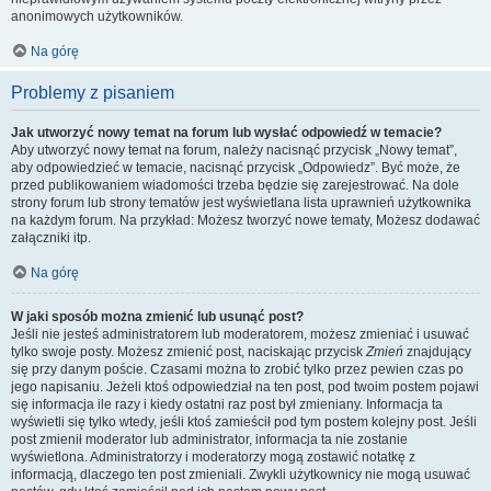
anonimowych użytkowników.
Na górę
Problemy z pisaniem
Jak utworzyć nowy temat na forum lub wysłać odpowiedź w temacie?
Aby utworzyć nowy temat na forum, należy nacisnąć przycisk „Nowy temat”,
aby odpowiedzieć w temacie, nacisnąć przycisk „Odpowiedz”. Być może, że
przed publikowaniem wiadomości trzeba będzie się zarejestrować. Na dole
strony forum lub strony tematów jest wyświetlana lista uprawnień użytkownika
na każdym forum. Na przykład: Możesz tworzyć nowe tematy, Możesz dodawać
załączniki itp.
Na górę
W jaki sposób można zmienić lub usunąć post?
Jeśli nie jesteś administratorem lub moderatorem, możesz zmieniać i usuwać
tylko swoje posty. Możesz zmienić post, naciskając przycisk
Zmień
znajdujący
się przy danym poście. Czasami można to zrobić tylko przez pewien czas po
jego napisaniu. Jeżeli ktoś odpowiedział na ten post, pod twoim postem pojawi
się informacja ile razy i kiedy ostatni raz post był zmieniany. Informacja ta
wyświetli się tylko wtedy, jeśli ktoś zamieścił pod tym postem kolejny post. Jeśli
post zmienił moderator lub administrator, informacja ta nie zostanie
wyświetlona. Administratorzy i moderatorzy mogą zostawić notatkę z
informacją, dlaczego ten post zmieniali. Zwykli użytkownicy nie mogą usuwać