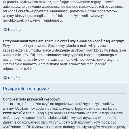
W panelu użytkownika możesz, określając odpowiednie reguły ustawić
automatyczne usuwanie wiadomości od danego nadawcy. Jeżeli otrzymujesz
od kogoś obraźliwe prywatne wiadomości, poinformuj o tym moderatorów
witryny, którzy będą mogli zabronić takiemu użytkownikowi wysyłania
jakichkolwiek prywatnych wiadomości.
Na górę
Otrzymałem/otrzymałam spam lub obraźliwy e-mail od kogoś z tej witryny!
Przykro nam z tego powodu. System wysyłania e-maili witryny zawiera
zabezpieczenia umożliwiające wytropienie użytkowników, którzy wysyłają takie
wiadomości. Prześlij administratorowi witryny pełną kopię otrzymanego e-
maila – ważne, aby były w niej zawarte nagłówki, ponieważ zawierają one
informacje o nadawcy. Administrator będzie wówczas mógł podjąć
odpowiednie działania.
Na górę
Przyjaciele i wrogowie
Co to jest lista przyjaciół i wrogów?
Jest to lista, którą można użyć do organizowania różnych użytkowników
witryny. Użytkownicy dodani do listy przyjaciół będą wyświetleni na karcie
Przyjaciele
znajdującej się w panelu zarządzania kontem. Z tego poziomu
można szybko sprawdzić ich status, a także wysłać prywatną wiadomość.
Zależnie od używanego stylu witryny, posty tych użytkowników mogą być
wyróżniane. Jeśli użytkownik zostanie dodany do listy wrogów, wszystkie posty