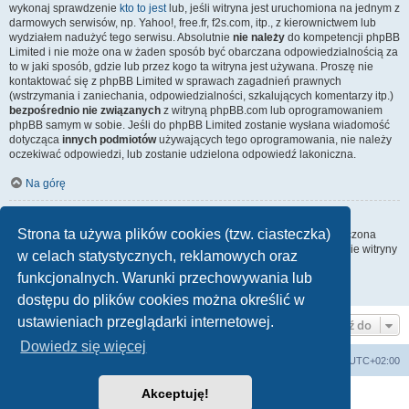
wykonaj sprawdzenie
kto to jest
lub, jeśli witryna jest uruchomiona na jednym z
darmowych serwisów, np. Yahoo!, free.fr, f2s.com, itp., z kierownictwem lub
wydziałem nadużyć tego serwisu. Absolutnie
nie należy
do kompetencji phpBB
Limited i nie może ona w żaden sposób być obarczana odpowiedzialnością za
to w jaki sposób, gdzie lub przez kogo ta witryna jest używana. Proszę nie
kontaktować się z phpBB Limited w sprawach zagadnień prawnych
(wstrzymania i zaniechania, odpowiedzialności, szkalujących komentarzy itp.)
bezpośrednio nie związanych
z witryną phpBB.com lub oprogramowaniem
phpBB samym w sobie. Jeśli do phpBB Limited zostanie wysłana wiadomość
dotycząca
innych podmiotów
używających tego oprogramowania, nie należy
oczekiwać odpowiedzi, lub zostanie udzielona odpowiedź lakoniczna.
Na górę
Jak nawiązać kontakt z administratorem witryny?
Strona ta używa plików cookies (tzw. ciasteczka)
Wszyscy użytkownicy witryny mogą używać – jeśli funkcja ta jest włączona
przez administratora witryny – formularza „Kontakt z nami”. Członkowie witryny
w celach statystycznych, reklamowych oraz
mogą także używać odnośnika „Zespół administracyjny”.
funkcjonalnych. Warunki przechowywania lub
Na górę
dostępu do plików cookies można określić w
ustawieniach przeglądarki internetowej.
Przejdź do
Dowiedz się więcej
arkadia.rpg.pl
Forum
Strefa czasowa
UTC+02:00
Akceptuję!
Technologię dostarcza
phpBB
® Forum Software © phpBB Limited