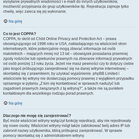
wysyłanie prywatnych wiadomości i e-maili do innych użytkowników,
możliwość przypisania do grup użytkowników itp. Rejestracja zajmuje tylko
chwilę, więc zaleca się jej wykonanie.
Na górę
Co to jest COPPA?
COPPA, to skrót od Child Online Privacy and Protection Act – prawa
obowiązującego od 1998 roku w USA, nakładającego na właścicieli stron
internetowych, które potencjalnie mogą zbierać informacje od osób
małoletnich – mających mniej niż 13 lat – obowiązek posiadania pisemnej
zgody rodziców lub opiekunów prawnych na zbieranie informacji prywatnych
od osób poniżej 13 roku życia. Jeżeli nie masz pewności czy to dotyczy ciebie
jako kogoś próbującego zarejestrować się na danej witrynie internetowej –
skontaktuj się z prawnikiem, by uzyskać wyjaśnienie. phpBB Limited i
właściciele tej witryny nie dostarczają pomocy prawnej z wyjątkiem przypadku
opisanego w pytaniu „Z kim się kontaktować w sprawach nadużyć lub
zagadnień prawnych związanych z tą witryną?”, a także nie są punktem
kontaktowym dla wszelkiego rodzaju porad prawnych.
Na górę
Dlaczego nie mogę się zarejestrować?
Być może właściciel witryny wyłączył funkcję rejestracji, aby nie rejestrowały
się nowe osoby. Właściciel witryny mógł także zablokować twój adres IP lub
zabronił nazwy użytkownika, którą próbujesz zarejestrować. W sprawie
pomocy skontaktuj się z administratorem witryny.