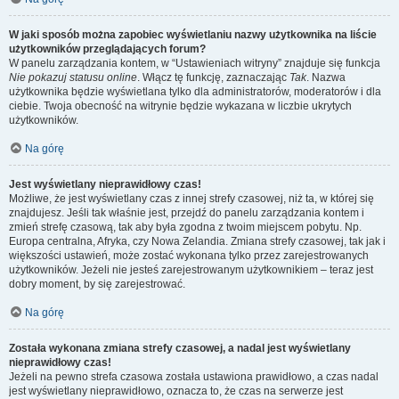
W jaki sposób można zapobiec wyświetlaniu nazwy użytkownika na liście
użytkowników przeglądających forum?
W panelu zarządzania kontem, w “Ustawieniach witryny” znajduje się funkcja
Nie pokazuj statusu online
. Włącz tę funkcję, zaznaczając
Tak
. Nazwa
użytkownika będzie wyświetlana tylko dla administratorów, moderatorów i dla
ciebie. Twoja obecność na witrynie będzie wykazana w liczbie ukrytych
użytkowników.
Na górę
Jest wyświetlany nieprawidłowy czas!
Możliwe, że jest wyświetlany czas z innej strefy czasowej, niż ta, w której się
znajdujesz. Jeśli tak właśnie jest, przejdź do panelu zarządzania kontem i
zmień strefę czasową, tak aby była zgodna z twoim miejscem pobytu. Np.
Europa centralna, Afryka, czy Nowa Zelandia. Zmiana strefy czasowej, tak jak i
większości ustawień, może zostać wykonana tylko przez zarejestrowanych
użytkowników. Jeżeli nie jesteś zarejestrowanym użytkownikiem – teraz jest
dobry moment, by się zarejestrować.
Na górę
Została wykonana zmiana strefy czasowej, a nadal jest wyświetlany
nieprawidłowy czas!
Jeżeli na pewno strefa czasowa została ustawiona prawidłowo, a czas nadal
jest wyświetlany nieprawidłowo, oznacza to, że czas na serwerze jest