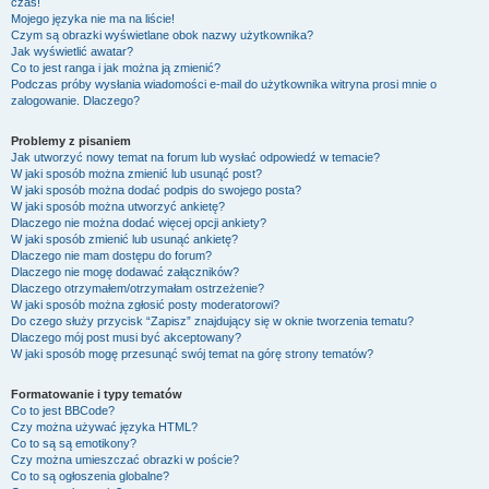
czas!
Mojego języka nie ma na liście!
Czym są obrazki wyświetlane obok nazwy użytkownika?
Jak wyświetlić awatar?
Co to jest ranga i jak można ją zmienić?
Podczas próby wysłania wiadomości e-mail do użytkownika witryna prosi mnie o
zalogowanie. Dlaczego?
Problemy z pisaniem
Jak utworzyć nowy temat na forum lub wysłać odpowiedź w temacie?
W jaki sposób można zmienić lub usunąć post?
W jaki sposób można dodać podpis do swojego posta?
W jaki sposób można utworzyć ankietę?
Dlaczego nie można dodać więcej opcji ankiety?
W jaki sposób zmienić lub usunąć ankietę?
Dlaczego nie mam dostępu do forum?
Dlaczego nie mogę dodawać załączników?
Dlaczego otrzymałem/otrzymałam ostrzeżenie?
W jaki sposób można zgłosić posty moderatorowi?
Do czego służy przycisk “Zapisz” znajdujący się w oknie tworzenia tematu?
Dlaczego mój post musi być akceptowany?
W jaki sposób mogę przesunąć swój temat na górę strony tematów?
Formatowanie i typy tematów
Co to jest BBCode?
Czy można używać języka HTML?
Co to są są emotikony?
Czy można umieszczać obrazki w poście?
Co to są ogłoszenia globalne?