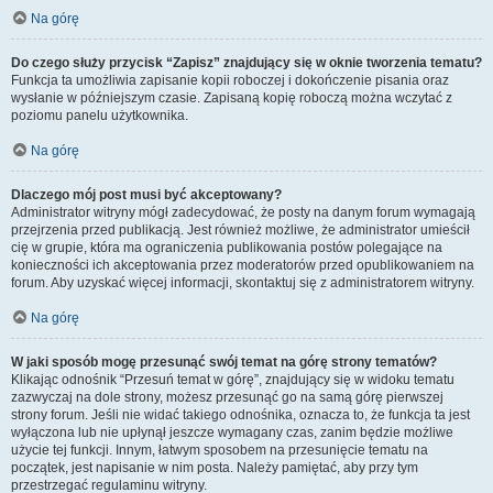
Na górę
Do czego służy przycisk “Zapisz” znajdujący się w oknie tworzenia tematu?
Funkcja ta umożliwia zapisanie kopii roboczej i dokończenie pisania oraz
wysłanie w późniejszym czasie. Zapisaną kopię roboczą można wczytać z
poziomu panelu użytkownika.
Na górę
Dlaczego mój post musi być akceptowany?
Administrator witryny mógł zadecydować, że posty na danym forum wymagają
przejrzenia przed publikacją. Jest również możliwe, że administrator umieścił
cię w grupie, która ma ograniczenia publikowania postów polegające na
konieczności ich akceptowania przez moderatorów przed opublikowaniem na
forum. Aby uzyskać więcej informacji, skontaktuj się z administratorem witryny.
Na górę
W jaki sposób mogę przesunąć swój temat na górę strony tematów?
Klikając odnośnik “Przesuń temat w górę”, znajdujący się w widoku tematu
zazwyczaj na dole strony, możesz przesunąć go na samą górę pierwszej
strony forum. Jeśli nie widać takiego odnośnika, oznacza to, że funkcja ta jest
wyłączona lub nie upłynął jeszcze wymagany czas, zanim będzie możliwe
użycie tej funkcji. Innym, łatwym sposobem na przesunięcie tematu na
początek, jest napisanie w nim posta. Należy pamiętać, aby przy tym
przestrzegać regulaminu witryny.