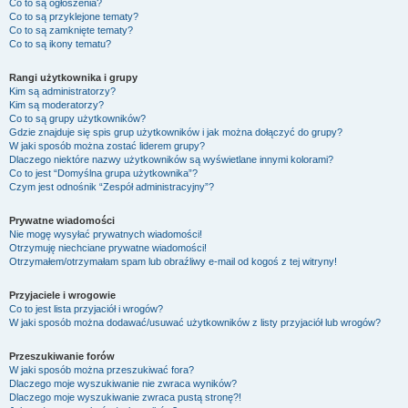
Co to są ogłoszenia?
Co to są przyklejone tematy?
Co to są zamknięte tematy?
Co to są ikony tematu?
Rangi użytkownika i grupy
Kim są administratorzy?
Kim są moderatorzy?
Co to są grupy użytkowników?
Gdzie znajduje się spis grup użytkowników i jak można dołączyć do grupy?
W jaki sposób można zostać liderem grupy?
Dlaczego niektóre nazwy użytkowników są wyświetlane innymi kolorami?
Co to jest “Domyślna grupa użytkownika”?
Czym jest odnośnik “Zespół administracyjny”?
Prywatne wiadomości
Nie mogę wysyłać prywatnych wiadomości!
Otrzymuję niechciane prywatne wiadomości!
Otrzymałem/otrzymałam spam lub obraźliwy e-mail od kogoś z tej witryny!
Przyjaciele i wrogowie
Co to jest lista przyjaciół i wrogów?
W jaki sposób można dodawać/usuwać użytkowników z listy przyjaciół lub wrogów?
Przeszukiwanie forów
W jaki sposób można przeszukiwać fora?
Dlaczego moje wyszukiwanie nie zwraca wyników?
Dlaczego moje wyszukiwanie zwraca pustą stronę?!