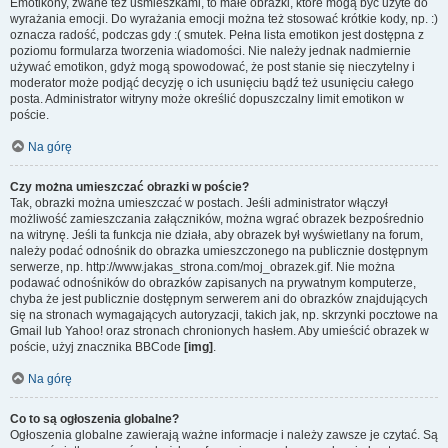
Emotikony, zwane też uśmieszkami, to małe obrazki, które mogą być użyte do
wyrażania emocji. Do wyrażania emocji można też stosować krótkie kody, np. :)
oznacza radość, podczas gdy :( smutek. Pełna lista emotikon jest dostępna z
poziomu formularza tworzenia wiadomości. Nie należy jednak nadmiernie
używać emotikon, gdyż mogą spowodować, że post stanie się nieczytelny i
moderator może podjąć decyzję o ich usunięciu bądź też usunięciu całego
posta. Administrator witryny może określić dopuszczalny limit emotikon w
poście.
Na górę
Czy można umieszczać obrazki w poście?
Tak, obrazki można umieszczać w postach. Jeśli administrator włączył
możliwość zamieszczania załączników, można wgrać obrazek bezpośrednio
na witrynę. Jeśli ta funkcja nie działa, aby obrazek był wyświetlany na forum,
należy podać odnośnik do obrazka umieszczonego na publicznie dostępnym
serwerze, np. http://www.jakas_strona.com/moj_obrazek.gif. Nie można
podawać odnośników do obrazków zapisanych na prywatnym komputerze,
chyba że jest publicznie dostępnym serwerem ani do obrazków znajdujących
się na stronach wymagających autoryzacji, takich jak, np. skrzynki pocztowe na
Gmail lub Yahoo! oraz stronach chronionych hasłem. Aby umieścić obrazek w
poście, użyj znacznika BBCode
[img]
.
Na górę
Co to są ogłoszenia globalne?
Ogłoszenia globalne zawierają ważne informacje i należy zawsze je czytać. Są