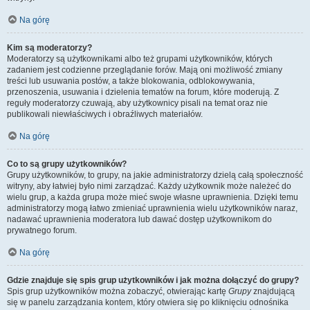
Na górę
Kim są moderatorzy?
Moderatorzy są użytkownikami albo też grupami użytkowników, których
zadaniem jest codzienne przeglądanie forów. Mają oni możliwość zmiany
treści lub usuwania postów, a także blokowania, odblokowywania,
przenoszenia, usuwania i dzielenia tematów na forum, które moderują. Z
reguły moderatorzy czuwają, aby użytkownicy pisali na temat oraz nie
publikowali niewłaściwych i obraźliwych materiałów.
Na górę
Co to są grupy użytkowników?
Grupy użytkowników, to grupy, na jakie administratorzy dzielą całą społeczność
witryny, aby łatwiej było nimi zarządzać. Każdy użytkownik może należeć do
wielu grup, a każda grupa może mieć swoje własne uprawnienia. Dzięki temu
administratorzy mogą łatwo zmieniać uprawnienia wielu użytkowników naraz,
nadawać uprawnienia moderatora lub dawać dostęp użytkownikom do
prywatnego forum.
Na górę
Gdzie znajduje się spis grup użytkowników i jak można dołączyć do grupy?
Spis grup użytkowników można zobaczyć, otwierając kartę
Grupy
znajdującą
się w panelu zarządzania kontem, który otwiera się po kliknięciu odnośnika