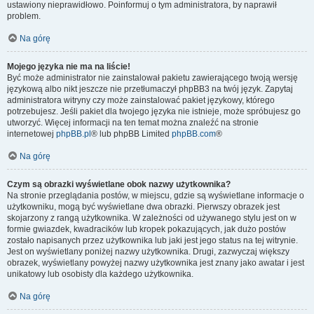
ustawiony nieprawidłowo. Poinformuj o tym administratora, by naprawił
problem.
Na górę
Mojego języka nie ma na liście!
Być może administrator nie zainstalował pakietu zawierającego twoją wersję
językową albo nikt jeszcze nie przetłumaczył phpBB3 na twój język. Zapytaj
administratora witryny czy może zainstalować pakiet językowy, którego
potrzebujesz. Jeśli pakiet dla twojego języka nie istnieje, może spróbujesz go
utworzyć. Więcej informacji na ten temat można znaleźć na stronie
internetowej
phpBB.pl
® lub phpBB Limited
phpBB.com
®
Na górę
Czym są obrazki wyświetlane obok nazwy użytkownika?
Na stronie przeglądania postów, w miejscu, gdzie są wyświetlane informacje o
użytkowniku, mogą być wyświetlane dwa obrazki. Pierwszy obrazek jest
skojarzony z rangą użytkownika. W zależności od używanego stylu jest on w
formie gwiazdek, kwadracików lub kropek pokazujących, jak dużo postów
zostało napisanych przez użytkownika lub jaki jest jego status na tej witrynie.
Jest on wyświetlany poniżej nazwy użytkownika. Drugi, zazwyczaj większy
obrazek, wyświetlany powyżej nazwy użytkownika jest znany jako awatar i jest
unikatowy lub osobisty dla każdego użytkownika.
Na górę