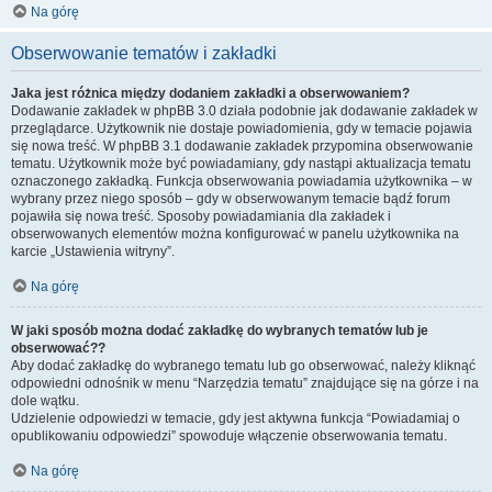
Na górę
Obserwowanie tematów i zakładki
Jaka jest różnica między dodaniem zakładki a obserwowaniem?
Dodawanie zakładek w phpBB 3.0 działa podobnie jak dodawanie zakładek w
przeglądarce. Użytkownik nie dostaje powiadomienia, gdy w temacie pojawia
się nowa treść. W phpBB 3.1 dodawanie zakładek przypomina obserwowanie
tematu. Użytkownik może być powiadamiany, gdy nastąpi aktualizacja tematu
oznaczonego zakładką. Funkcja obserwowania powiadamia użytkownika – w
wybrany przez niego sposób – gdy w obserwowanym temacie bądź forum
pojawiła się nowa treść. Sposoby powiadamiania dla zakładek i
obserwowanych elementów można konfigurować w panelu użytkownika na
karcie „Ustawienia witryny”.
Na górę
W jaki sposób można dodać zakładkę do wybranych tematów lub je
obserwować??
Aby dodać zakładkę do wybranego tematu lub go obserwować, należy kliknąć
odpowiedni odnośnik w menu “Narzędzia tematu” znajdujące się na górze i na
dole wątku.
Udzielenie odpowiedzi w temacie, gdy jest aktywna funkcja “Powiadamiaj o
opublikowaniu odpowiedzi” spowoduje włączenie obserwowania tematu.
Na górę