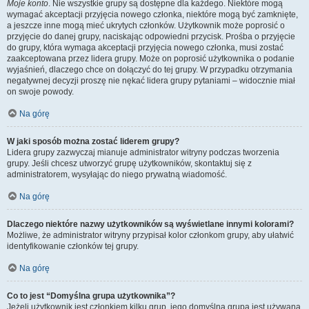
Moje konto
. Nie wszystkie grupy są dostępne dla każdego. Niektóre mogą
wymagać akceptacji przyjęcia nowego członka, niektóre mogą być zamknięte,
a jeszcze inne mogą mieć ukrytych członków. Użytkownik może poprosić o
przyjęcie do danej grupy, naciskając odpowiedni przycisk. Prośba o przyjęcie
do grupy, która wymaga akceptacji przyjęcia nowego członka, musi zostać
zaakceptowana przez lidera grupy. Może on poprosić użytkownika o podanie
wyjaśnień, dlaczego chce on dołączyć do tej grupy. W przypadku otrzymania
negatywnej decyzji proszę nie nękać lidera grupy pytaniami – widocznie miał
on swoje powody.
Na górę
W jaki sposób można zostać liderem grupy?
Lidera grupy zazwyczaj mianuje administrator witryny podczas tworzenia
grupy. Jeśli chcesz utworzyć grupę użytkowników, skontaktuj się z
administratorem, wysyłając do niego prywatną wiadomość.
Na górę
Dlaczego niektóre nazwy użytkowników są wyświetlane innymi kolorami?
Możliwe, że administrator witryny przypisał kolor członkom grupy, aby ułatwić
identyfikowanie członków tej grupy.
Na górę
Co to jest “Domyślna grupa użytkownika”?
Jeżeli użytkownik jest członkiem kilku grup, jego domyślna grupa jest używana