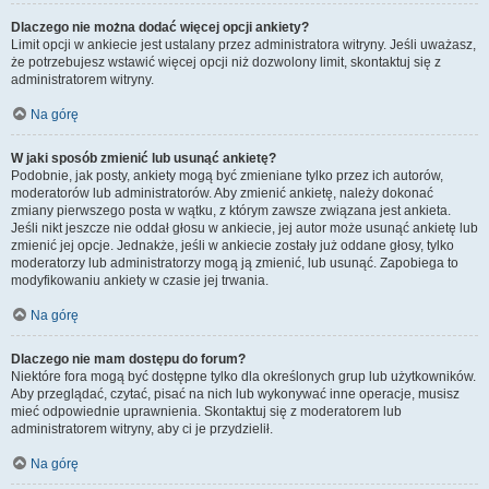
Dlaczego nie można dodać więcej opcji ankiety?
Limit opcji w ankiecie jest ustalany przez administratora witryny. Jeśli uważasz,
że potrzebujesz wstawić więcej opcji niż dozwolony limit, skontaktuj się z
administratorem witryny.
Na górę
W jaki sposób zmienić lub usunąć ankietę?
Podobnie, jak posty, ankiety mogą być zmieniane tylko przez ich autorów,
moderatorów lub administratorów. Aby zmienić ankietę, należy dokonać
zmiany pierwszego posta w wątku, z którym zawsze związana jest ankieta.
Jeśli nikt jeszcze nie oddał głosu w ankiecie, jej autor może usunąć ankietę lub
zmienić jej opcje. Jednakże, jeśli w ankiecie zostały już oddane głosy, tylko
moderatorzy lub administratorzy mogą ją zmienić, lub usunąć. Zapobiega to
modyfikowaniu ankiety w czasie jej trwania.
Na górę
Dlaczego nie mam dostępu do forum?
Niektóre fora mogą być dostępne tylko dla określonych grup lub użytkowników.
Aby przeglądać, czytać, pisać na nich lub wykonywać inne operacje, musisz
mieć odpowiednie uprawnienia. Skontaktuj się z moderatorem lub
administratorem witryny, aby ci je przydzielił.
Na górę