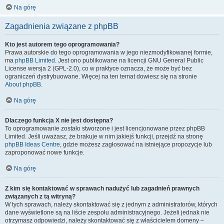
Na górę
Zagadnienia związane z phpBB
Kto jest autorem tego oprogramowania?
Prawa autorskie do tego oprogramowania w jego niezmodyfikowanej formie,
ma
phpBB Limited
. Jest ono publikowane na licencji GNU General Public
License wersja 2 (GPL-2.0), co w praktyce oznacza, że może być bez
ograniczeń dystrybuowane. Więcej na ten temat dowiesz się na stronie
About phpBB
.
Na górę
Dlaczego funkcja X nie jest dostępna?
To oprogramowanie zostało stworzone i jest licencjonowane przez phpBB
Limited. Jeśli uważasz, że brakuje w nim jakiejś funkcji, przejdź na stronę
phpBB Ideas Centre
, gdzie możesz zagłosować na istniejące propozycje lub
zaproponować nowe funkcje.
Na górę
Z kim się kontaktować w sprawach nadużyć lub zagadnień prawnych
związanych z tą witryną?
W tych sprawach, należy skontaktować się z jednym z administratorów, których
dane wyświetlone są na liście zespołu administracyjnego. Jeżeli jednak nie
otrzymasz odpowiedzi, należy skontaktować się z właścicielem domeny –