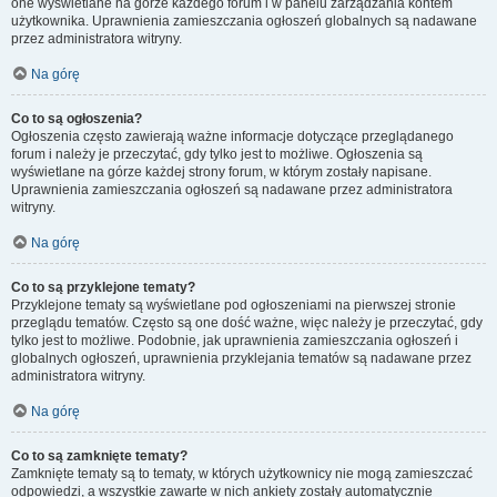
one wyświetlane na górze każdego forum i w panelu zarządzania kontem
użytkownika. Uprawnienia zamieszczania ogłoszeń globalnych są nadawane
przez administratora witryny.
Na górę
Co to są ogłoszenia?
Ogłoszenia często zawierają ważne informacje dotyczące przeglądanego
forum i należy je przeczytać, gdy tylko jest to możliwe. Ogłoszenia są
wyświetlane na górze każdej strony forum, w którym zostały napisane.
Uprawnienia zamieszczania ogłoszeń są nadawane przez administratora
witryny.
Na górę
Co to są przyklejone tematy?
Przyklejone tematy są wyświetlane pod ogłoszeniami na pierwszej stronie
przeglądu tematów. Często są one dość ważne, więc należy je przeczytać, gdy
tylko jest to możliwe. Podobnie, jak uprawnienia zamieszczania ogłoszeń i
globalnych ogłoszeń, uprawnienia przyklejania tematów są nadawane przez
administratora witryny.
Na górę
Co to są zamknięte tematy?
Zamknięte tematy są to tematy, w których użytkownicy nie mogą zamieszczać
odpowiedzi, a wszystkie zawarte w nich ankiety zostały automatycznie