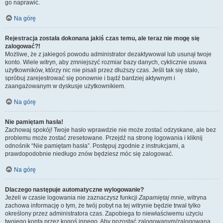
go naprawić.
Na górę
Rejestracja została dokonana jakiś czas temu, ale teraz nie mogę się
zalogować?!
Możliwe, że z jakiegoś powodu administrator dezaktywował lub usunął twoje
konto. Wiele witryn, aby zmniejszyć rozmiar bazy danych, cyklicznie usuwa
użytkowników, którzy nic nie pisali przez dłuższy czas. Jeśli tak się stało,
spróbuj zarejestrować się ponownie i bądź bardziej aktywnym i
zaangażowanym w dyskusje użytkownikiem.
Na górę
Nie pamiętam hasła!
Zachowaj spokój! Twoje hasło wprawdzie nie może zostać odzyskane, ale bez
problemu może zostać zresetowane. Przejdź na stronę logowania i kliknij
odnośnik “Nie pamiętam hasła”. Postępuj zgodnie z instrukcjami, a
prawdopodobnie niedługo znów będziesz móc się zalogować.
Na górę
Dlaczego następuje automatyczne wylogowanie?
Jeżeli w czasie logowania nie zaznaczysz funkcji
Zapamiętaj mnie
, witryna
zachowa informację o tym, że twój pobyt na tej witrynie będzie trwał tylko
określony przez administratora czas. Zapobiega to niewłaściwemu użyciu
twojego konta przez kogoś innego. Aby pozostać zalogowanym/zalogowaną,