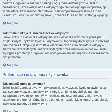
podczas logowania zaznacz funkcję
Loguj mnie automatycznie
. Jest to
niezalecane, jeżeli korzystasz z witryny z ogólnie dostępnego komputera, np.
w bibliotece, kawiarence internetowej, sali komputerowej w szkole lub na
uczelni itp. Jeśli nie widzisz tej funkcji, oznacza to, że administrator ją wyłączył.
Na górę
Jak działa funkcja “Usuń ciasteczka witryny”?
Funkcja “Usuń ciasteczka witryny” usuwa ciasteczka utworzone przez phpBB
dzięki, którym użytkownik jest autoryzowany i logowany do witryny. Dostarczają
one również funkcję – jeśli została włączona przez administratora witryny –
śledzenia przeczytanych i nieprzeczytanych przez użytkownika postów. Jeśli
występują problemy z logowaniem/wylogowaniem, usunięcie ciasteczek może
być pomocne.
Na górę
Preferencje i ustawienia użytkownika
Jak zmienić moje ustawienia?
Jeżeli jesteś zarejestrowanym użytkownikiem, wszystkie twoje ustawienia są
zapisywane w bazie danych witryny. Aby je zmienić, przejdź do panelu
zarządzania swoim kontem. W tym miejscu możesz dokonać zmian swoich
ustawień i preferencji. Odnośnik do panelu o nazwie “Moje konto” znajduje się
zazwyczaj na górze stron witryny.
Na górę