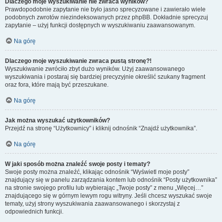
Dlaczego moje wyszukiwanie nie zwraca wyników?
Prawdopodobnie zapytanie nie było jasno sprecyzowane i zawierało wiele
podobnych zwrotów niezindeksowanych przez phpBB. Dokładnie sprecyzuj
zapytanie – użyj funkcji dostępnych w wyszukiwaniu zaawansowanym.
Na górę
Dlaczego moje wyszukiwanie zwraca pustą stronę?!
Wyszukiwanie zwróciło zbyt dużo wyników. Użyj zaawansowanego
wyszukiwania i postaraj się bardziej precyzyjnie określić szukany fragment
oraz fora, które mają być przeszukane.
Na górę
Jak można wyszukać użytkowników?
Przejdź na stronę “Użytkownicy” i kliknij odnośnik “Znajdź użytkownika”.
Na górę
W jaki sposób można znaleźć swoje posty i tematy?
Swoje posty można znaleźć, klikając odnośnik “Wyświetl moje posty”
znajdujący się w panelu zarządzania kontem lub odnośnik “Posty użytkownika”
na stronie swojego profilu lub wybierając „Twoje posty” z menu „Więcej…”
znajdującego się w górnym lewym rogu witryny. Jeśli chcesz wyszukać swoje
tematy, użyj strony wyszukiwania zaawansowanego i skorzystaj z
odpowiednich funkcji.