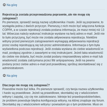
Na górę
Rejestracja została przeprowadzona poprawnie, ale nie mogę się
zalogować!
Po pierwsze, sprawdź swoją nazwę użytkownika i hasło. Jeśli są poprawne, to
wystąpiła jedna z dwóch przyczyn. Pierwszą z nich może być włączona funkcja
COPPA, a w czasie rejestracji została podana informacja, że masz mniej niż 13
lat. Wówczas należy wykonać instrukcje wysłane na twój adres e-mail. Jeśli nie
to było przyczyną, być może nie została aktywowana rejestracja. Niektóre
witryny przed pierwszym zalogowaniem wymagają aktywowania rejestracji
przez osobę rejestrującą się lub przez administratora. Informacja o tym była
wyświetlona podczas rejestracji. Jeśli została wysłana do ciebie wiadomość e-
mail, postępuj zgodnie z zawartymi w niej instrukcjami. Jeżeli taka wiadomość
do ciebie nie dotarła, być może został podany nieprawidłowy adres e-mail lub
wiadomość została zatrzymana przez filtr antyspamowy. Jeśli na pewno
podany przez ciebie adres e-mail jest prawidłowy, spróbuj skontaktować się z
administratorem.
Na górę
Dlaczego nie mogę się zalogować?
Powodów może być kilka. Po pierwsze sprawdź, czy twoja nazwa użytkownika
i hasło są prawidłowe. Jeżeli są prawidłowe, skontaktuj się z właścicielem
witryny i zapytaj, czy cię nie zablokowano. Istnieje też prawdopodobieństwo,
że problem powoduje błędna konfiguracja witryny, na której znajduje się forum.
Skontaktuj się z właścicielem witryny i powiadom go o tym problemie. Musi on