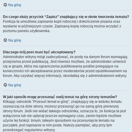
Na górę
Do czego służy przycisk “Zapisz” znajdujący się w oknie tworzenia tematu?
Funkcja ta umożliwia zapisanie kopii roboczej i dokończenie pisania oraz
wysłanie w późniejszym czasie. Zapisaną kopię roboczą można wczytać z
poziomu panelu użytkownika.
Na górę
Dlaczego mój post musi być akceptowany?
Administrator witryny mógł zadecydować, że posty na danym forum wymagają
przejrzenia przed publikacją. Jest również możliwe, że administrator umieścił
cię w grupie, która ma ograniczenia publikowania postów polegające na
konieczności ich akceptowania przez moderatorów przed opublikowaniem na
forum. Aby uzyskać więcej informacji, skontaktuj się z administratorem witryny.
Na górę
W jaki sposób mogę przesunąć swój temat na górę strony tematów?
Klikając odnośnik “Przesuń temat w górę”, znajdujący się w widoku tematu
zazwyczaj na dole strony, możesz przesunąć go na samą górę pierwszej
strony forum. Jeśli nie widać takiego odnośnika, oznacza to, że funkcja ta jest
wyłączona lub nie upłynął jeszcze wymagany czas, zanim będzie możliwe
użycie tej funkcji. Innym, łatwym sposobem na przesunięcie tematu na
początek, jest napisanie w nim posta. Należy pamiętać, aby przy tym
przestrzegać regulaminu witryny.