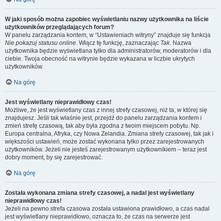
W jaki sposób można zapobiec wyświetlaniu nazwy użytkownika na liście
użytkowników przeglądających forum?
W panelu zarządzania kontem, w “Ustawieniach witryny” znajduje się funkcja
Nie pokazuj statusu online
. Włącz tę funkcję, zaznaczając
Tak
. Nazwa
użytkownika będzie wyświetlana tylko dla administratorów, moderatorów i dla
ciebie. Twoja obecność na witrynie będzie wykazana w liczbie ukrytych
użytkowników.
Na górę
Jest wyświetlany nieprawidłowy czas!
Możliwe, że jest wyświetlany czas z innej strefy czasowej, niż ta, w której się
znajdujesz. Jeśli tak właśnie jest, przejdź do panelu zarządzania kontem i
zmień strefę czasową, tak aby była zgodna z twoim miejscem pobytu. Np.
Europa centralna, Afryka, czy Nowa Zelandia. Zmiana strefy czasowej, tak jak i
większości ustawień, może zostać wykonana tylko przez zarejestrowanych
użytkowników. Jeżeli nie jesteś zarejestrowanym użytkownikiem – teraz jest
dobry moment, by się zarejestrować.
Na górę
Została wykonana zmiana strefy czasowej, a nadal jest wyświetlany
nieprawidłowy czas!
Jeżeli na pewno strefa czasowa została ustawiona prawidłowo, a czas nadal
jest wyświetlany nieprawidłowo, oznacza to, że czas na serwerze jest