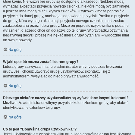
Moje konto
. Nie wszystkie grupy są dostępne dla każdego. Niektóre mogą
wymagać akceptacji przyjęcia nowego członka, niektóre mogą być zamknięte,
a jeszcze inne mogą mieć ukrytych członków. Użytkownik może poprosić o
przyjęcie do danej grupy, naciskając odpowiedni przycisk. Prośba o przyjęcie
do grupy, która wymaga akceptacji przyjęcia nowego członka, musi zostać
zaakceptowana przez lidera grupy. Może on poprosić użytkownika o podanie
wyjaśnień, dlaczego chce on dołączyć do tej grupy. W przypadku otrzymania
negatywnej decyzji proszę nie nękać lidera grupy pytaniami – widocznie miał
on swoje powody.
Na górę
W jaki sposób można zostać liderem grupy?
Lidera grupy zazwyczaj mianuje administrator witryny podczas tworzenia
grupy. Jeśli chcesz utworzyć grupę użytkowników, skontaktuj się z
administratorem, wysyłając do niego prywatną wiadomość.
Na górę
Dlaczego niektóre nazwy użytkowników są wyświetlane innymi kolorami?
Możliwe, że administrator witryny przypisał kolor członkom grupy, aby ułatwić
identyfikowanie członków tej grupy.
Na górę
Co to jest “Domyślna grupa użytkownika”?
Jeżeli użytkownik jest członkiem kilku grup, jego domyślna grupa jest używana