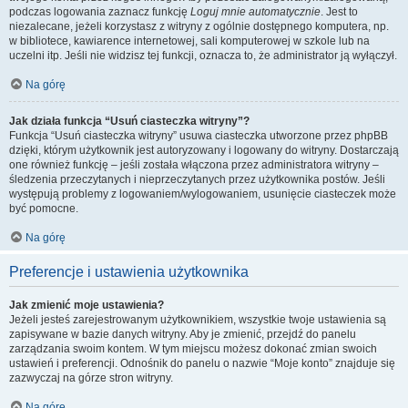
podczas logowania zaznacz funkcję
Loguj mnie automatycznie
. Jest to
niezalecane, jeżeli korzystasz z witryny z ogólnie dostępnego komputera, np.
w bibliotece, kawiarence internetowej, sali komputerowej w szkole lub na
uczelni itp. Jeśli nie widzisz tej funkcji, oznacza to, że administrator ją wyłączył.
Na górę
Jak działa funkcja “Usuń ciasteczka witryny”?
Funkcja “Usuń ciasteczka witryny” usuwa ciasteczka utworzone przez phpBB
dzięki, którym użytkownik jest autoryzowany i logowany do witryny. Dostarczają
one również funkcję – jeśli została włączona przez administratora witryny –
śledzenia przeczytanych i nieprzeczytanych przez użytkownika postów. Jeśli
występują problemy z logowaniem/wylogowaniem, usunięcie ciasteczek może
być pomocne.
Na górę
Preferencje i ustawienia użytkownika
Jak zmienić moje ustawienia?
Jeżeli jesteś zarejestrowanym użytkownikiem, wszystkie twoje ustawienia są
zapisywane w bazie danych witryny. Aby je zmienić, przejdź do panelu
zarządzania swoim kontem. W tym miejscu możesz dokonać zmian swoich
ustawień i preferencji. Odnośnik do panelu o nazwie “Moje konto” znajduje się
zazwyczaj na górze stron witryny.
Na górę