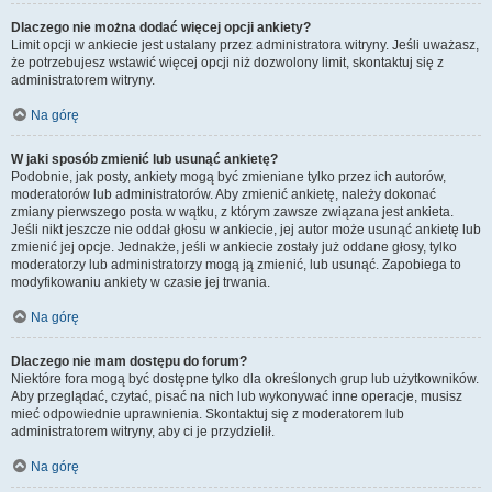
Dlaczego nie można dodać więcej opcji ankiety?
Limit opcji w ankiecie jest ustalany przez administratora witryny. Jeśli uważasz,
że potrzebujesz wstawić więcej opcji niż dozwolony limit, skontaktuj się z
administratorem witryny.
Na górę
W jaki sposób zmienić lub usunąć ankietę?
Podobnie, jak posty, ankiety mogą być zmieniane tylko przez ich autorów,
moderatorów lub administratorów. Aby zmienić ankietę, należy dokonać
zmiany pierwszego posta w wątku, z którym zawsze związana jest ankieta.
Jeśli nikt jeszcze nie oddał głosu w ankiecie, jej autor może usunąć ankietę lub
zmienić jej opcje. Jednakże, jeśli w ankiecie zostały już oddane głosy, tylko
moderatorzy lub administratorzy mogą ją zmienić, lub usunąć. Zapobiega to
modyfikowaniu ankiety w czasie jej trwania.
Na górę
Dlaczego nie mam dostępu do forum?
Niektóre fora mogą być dostępne tylko dla określonych grup lub użytkowników.
Aby przeglądać, czytać, pisać na nich lub wykonywać inne operacje, musisz
mieć odpowiednie uprawnienia. Skontaktuj się z moderatorem lub
administratorem witryny, aby ci je przydzielił.
Na górę