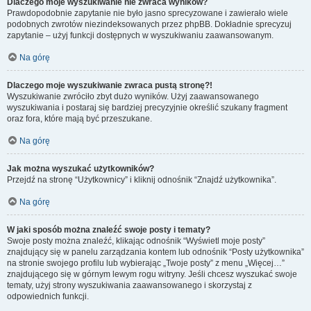
Dlaczego moje wyszukiwanie nie zwraca wyników?
Prawdopodobnie zapytanie nie było jasno sprecyzowane i zawierało wiele
podobnych zwrotów niezindeksowanych przez phpBB. Dokładnie sprecyzuj
zapytanie – użyj funkcji dostępnych w wyszukiwaniu zaawansowanym.
Na górę
Dlaczego moje wyszukiwanie zwraca pustą stronę?!
Wyszukiwanie zwróciło zbyt dużo wyników. Użyj zaawansowanego
wyszukiwania i postaraj się bardziej precyzyjnie określić szukany fragment
oraz fora, które mają być przeszukane.
Na górę
Jak można wyszukać użytkowników?
Przejdź na stronę “Użytkownicy” i kliknij odnośnik “Znajdź użytkownika”.
Na górę
W jaki sposób można znaleźć swoje posty i tematy?
Swoje posty można znaleźć, klikając odnośnik “Wyświetl moje posty”
znajdujący się w panelu zarządzania kontem lub odnośnik “Posty użytkownika”
na stronie swojego profilu lub wybierając „Twoje posty” z menu „Więcej…”
znajdującego się w górnym lewym rogu witryny. Jeśli chcesz wyszukać swoje
tematy, użyj strony wyszukiwania zaawansowanego i skorzystaj z
odpowiednich funkcji.