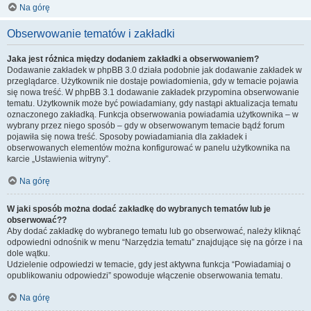
Na górę
Obserwowanie tematów i zakładki
Jaka jest różnica między dodaniem zakładki a obserwowaniem?
Dodawanie zakładek w phpBB 3.0 działa podobnie jak dodawanie zakładek w
przeglądarce. Użytkownik nie dostaje powiadomienia, gdy w temacie pojawia
się nowa treść. W phpBB 3.1 dodawanie zakładek przypomina obserwowanie
tematu. Użytkownik może być powiadamiany, gdy nastąpi aktualizacja tematu
oznaczonego zakładką. Funkcja obserwowania powiadamia użytkownika – w
wybrany przez niego sposób – gdy w obserwowanym temacie bądź forum
pojawiła się nowa treść. Sposoby powiadamiania dla zakładek i
obserwowanych elementów można konfigurować w panelu użytkownika na
karcie „Ustawienia witryny”.
Na górę
W jaki sposób można dodać zakładkę do wybranych tematów lub je
obserwować??
Aby dodać zakładkę do wybranego tematu lub go obserwować, należy kliknąć
odpowiedni odnośnik w menu “Narzędzia tematu” znajdujące się na górze i na
dole wątku.
Udzielenie odpowiedzi w temacie, gdy jest aktywna funkcja “Powiadamiaj o
opublikowaniu odpowiedzi” spowoduje włączenie obserwowania tematu.
Na górę