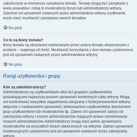
zakończone w momencie zamykania tematu. Tematy mogą być zamykane z
wielu powodów i robią to moderatorzy forum lub administratorzy witryny.
Zależnie od uprawnień nadanych przez administratora witryny użytkownik
może mieć możliwość zamykania swoich tematów.
Na górę
Co to są ikony tematu?
Ikony tematu są obrazkami wybieranymi przez autora tematu skojarzonymi z
postami – sugerują ich treść. Możliwość korzystania z ikon tematu uzależniona
jest od uprawnień nadanych przez administratora witryny.
Na górę
Rangi użytkownika i grupy
Kim są administratorzy?
Administratorzy są użytkownikami albo też grupami użytkowników
posiadającymi najwyższy poziom uprawnień kontrolnych całej witryny. Mogą
oni kontrolować wszystkie zagadnienia związane z funkcjonowaniem witryny
włącznie z nadawaniem uprawnień, blokowaniem użytkowników, tworzeniem
grup użytkowników lub moderatorów itp. Zakres ich uprawnień zależy od
założyciela witryny i innych administratorów mających prawo nominowania
nowych administratorów. Administratorzy mogą mieć pełne uprawnienia
moderatorów na wszystkich forach utworzonych na witrynie. Zakres uprawnień
moderacyjnych uzależniony jest od uprawnień nadanych przez założyciela
witryny.