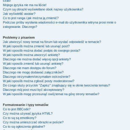
czas!
Mojego języka nie ma na liście!
Czym są obrazki wyświetlane obok nazwy użytkownika?
Jak wyświetlić awatar?
Co to jest ranga i jak można ją zmienić?
Podczas próby wysłania wiadomości e-mail do użytkownika witryna prosi mnie o
zalogowanie. Dlaczego?
Problemy z pisaniem
Jak utworzyć nowy temat na forum lub wysłać odpowiedź w temacie?
W jaki sposób można zmienić lub usunąć post?
W jaki sposób można dodać podpis do swojego posta?
W jaki sposób można utworzyć ankietę?
Dlaczego nie można dodać więcej opcji ankiety?
W jaki sposób zmienić lub usunąć ankietę?
Dlaczego nie mam dostępu do forum?
Dlaczego nie mogę dodawać załączników?
Dlaczego otrzymałem/otrzymałam ostrzeżenie?
W jaki sposób można zgłosić posty moderatorowi?
Do czego służy przycisk “Zapisz” znajdujący się w oknie tworzenia tematu?
Dlaczego mój post musi być akceptowany?
W jaki sposób mogę przesunąć swój temat na górę strony tematów?
Formatowanie i typy tematów
Co to jest BBCode?
Czy można używać języka HTML?
Co to są są emotikony?
Czy można umieszczać obrazki w poście?
Co to są ogłoszenia globalne?