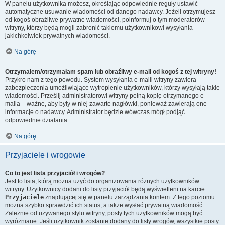
W panelu użytkownika możesz, określając odpowiednie reguły ustawić
automatyczne usuwanie wiadomości od danego nadawcy. Jeżeli otrzymujesz
od kogoś obraźliwe prywatne wiadomości, poinformuj o tym moderatorów
witryny, którzy będą mogli zabronić takiemu użytkownikowi wysyłania
jakichkolwiek prywatnych wiadomości.
Na górę
Otrzymałem/otrzymałam spam lub obraźliwy e-mail od kogoś z tej witryny!
Przykro nam z tego powodu. System wysyłania e-maili witryny zawiera
zabezpieczenia umożliwiające wytropienie użytkowników, którzy wysyłają takie
wiadomości. Prześlij administratorowi witryny pełną kopię otrzymanego e-
maila – ważne, aby były w niej zawarte nagłówki, ponieważ zawierają one
informacje o nadawcy. Administrator będzie wówczas mógł podjąć
odpowiednie działania.
Na górę
Przyjaciele i wrogowie
Co to jest lista przyjaciół i wrogów?
Jest to lista, którą można użyć do organizowania różnych użytkowników
witryny. Użytkownicy dodani do listy przyjaciół będą wyświetleni na karcie
Przyjaciele
znajdującej się w panelu zarządzania kontem. Z tego poziomu
można szybko sprawdzić ich status, a także wysłać prywatną wiadomość.
Zależnie od używanego stylu witryny, posty tych użytkowników mogą być
wyróżniane. Jeśli użytkownik zostanie dodany do listy wrogów, wszystkie posty