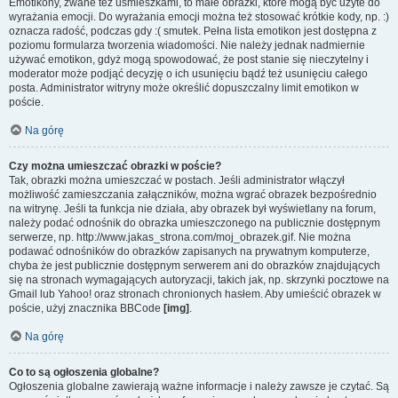
Emotikony, zwane też uśmieszkami, to małe obrazki, które mogą być użyte do
wyrażania emocji. Do wyrażania emocji można też stosować krótkie kody, np. :)
oznacza radość, podczas gdy :( smutek. Pełna lista emotikon jest dostępna z
poziomu formularza tworzenia wiadomości. Nie należy jednak nadmiernie
używać emotikon, gdyż mogą spowodować, że post stanie się nieczytelny i
moderator może podjąć decyzję o ich usunięciu bądź też usunięciu całego
posta. Administrator witryny może określić dopuszczalny limit emotikon w
poście.
Na górę
Czy można umieszczać obrazki w poście?
Tak, obrazki można umieszczać w postach. Jeśli administrator włączył
możliwość zamieszczania załączników, można wgrać obrazek bezpośrednio
na witrynę. Jeśli ta funkcja nie działa, aby obrazek był wyświetlany na forum,
należy podać odnośnik do obrazka umieszczonego na publicznie dostępnym
serwerze, np. http://www.jakas_strona.com/moj_obrazek.gif. Nie można
podawać odnośników do obrazków zapisanych na prywatnym komputerze,
chyba że jest publicznie dostępnym serwerem ani do obrazków znajdujących
się na stronach wymagających autoryzacji, takich jak, np. skrzynki pocztowe na
Gmail lub Yahoo! oraz stronach chronionych hasłem. Aby umieścić obrazek w
poście, użyj znacznika BBCode
[img]
.
Na górę
Co to są ogłoszenia globalne?
Ogłoszenia globalne zawierają ważne informacje i należy zawsze je czytać. Są