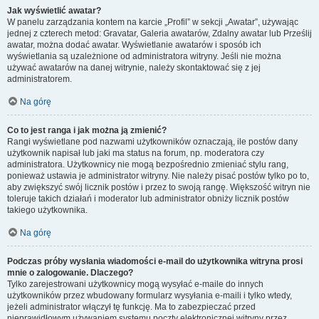
Jak wyświetlić awatar?
W panelu zarządzania kontem na karcie „Profil” w sekcji „Awatar”, używając
jednej z czterech metod: Gravatar, Galeria awatarów, Zdalny awatar lub Prześlij
awatar, można dodać awatar. Wyświetlanie awatarów i sposób ich
wyświetlania są uzależnione od administratora witryny. Jeśli nie można
używać awatarów na danej witrynie, należy skontaktować się z jej
administratorem.
Na górę
Co to jest ranga i jak można ją zmienić?
Rangi wyświetlane pod nazwami użytkowników oznaczają, ile postów dany
użytkownik napisał lub jaki ma status na forum, np. moderatora czy
administratora. Użytkownicy nie mogą bezpośrednio zmieniać stylu rang,
ponieważ ustawia je administrator witryny. Nie należy pisać postów tylko po to,
aby zwiększyć swój licznik postów i przez to swoją rangę. Większość witryn nie
toleruje takich działań i moderator lub administrator obniży licznik postów
takiego użytkownika.
Na górę
Podczas próby wysłania wiadomości e-mail do użytkownika witryna prosi
mnie o zalogowanie. Dlaczego?
Tylko zarejestrowani użytkownicy mogą wysyłać e-maile do innych
użytkowników przez wbudowany formularz wysyłania e-maili i tylko wtedy,
jeżeli administrator włączył tę funkcję. Ma to zabezpieczać przed
nieprawidłowym używaniem systemu poczty elektronicznej witryny przez