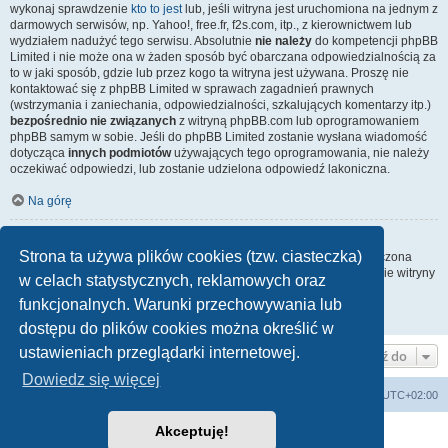
wykonaj sprawdzenie
kto to jest
lub, jeśli witryna jest uruchomiona na jednym z
darmowych serwisów, np. Yahoo!, free.fr, f2s.com, itp., z kierownictwem lub
wydziałem nadużyć tego serwisu. Absolutnie
nie należy
do kompetencji phpBB
Limited i nie może ona w żaden sposób być obarczana odpowiedzialnością za
to w jaki sposób, gdzie lub przez kogo ta witryna jest używana. Proszę nie
kontaktować się z phpBB Limited w sprawach zagadnień prawnych
(wstrzymania i zaniechania, odpowiedzialności, szkalujących komentarzy itp.)
bezpośrednio nie związanych
z witryną phpBB.com lub oprogramowaniem
phpBB samym w sobie. Jeśli do phpBB Limited zostanie wysłana wiadomość
dotycząca
innych podmiotów
używających tego oprogramowania, nie należy
oczekiwać odpowiedzi, lub zostanie udzielona odpowiedź lakoniczna.
Na górę
Jak nawiązać kontakt z administratorem witryny?
Strona ta używa plików cookies (tzw. ciasteczka)
Wszyscy użytkownicy witryny mogą używać – jeśli funkcja ta jest włączona
przez administratora witryny – formularza „Kontakt z nami”. Członkowie witryny
w celach statystycznych, reklamowych oraz
mogą także używać odnośnika „Zespół administracyjny”.
funkcjonalnych. Warunki przechowywania lub
Na górę
dostępu do plików cookies można określić w
ustawieniach przeglądarki internetowej.
Przejdź do
Dowiedz się więcej
arkadia.rpg.pl
Forum
Strefa czasowa
UTC+02:00
Akceptuję!
Technologię dostarcza
phpBB
® Forum Software © phpBB Limited