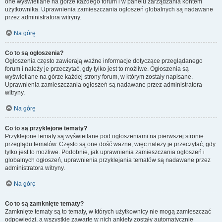
one wyświetlane na górze każdego forum i w panelu zarządzania kontem
użytkownika. Uprawnienia zamieszczania ogłoszeń globalnych są nadawane
przez administratora witryny.
Na górę
Co to są ogłoszenia?
Ogłoszenia często zawierają ważne informacje dotyczące przeglądanego
forum i należy je przeczytać, gdy tylko jest to możliwe. Ogłoszenia są
wyświetlane na górze każdej strony forum, w którym zostały napisane.
Uprawnienia zamieszczania ogłoszeń są nadawane przez administratora
witryny.
Na górę
Co to są przyklejone tematy?
Przyklejone tematy są wyświetlane pod ogłoszeniami na pierwszej stronie
przeglądu tematów. Często są one dość ważne, więc należy je przeczytać, gdy
tylko jest to możliwe. Podobnie, jak uprawnienia zamieszczania ogłoszeń i
globalnych ogłoszeń, uprawnienia przyklejania tematów są nadawane przez
administratora witryny.
Na górę
Co to są zamknięte tematy?
Zamknięte tematy są to tematy, w których użytkownicy nie mogą zamieszczać
odpowiedzi, a wszystkie zawarte w nich ankiety zostały automatycznie