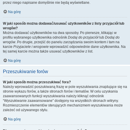
przez niego napisane domyślnie nie będą wyświetlane.
Na górę
W jaki sposób można dodawać/usuwać użytkowników z listy przyjaciół lub
wrogów?
Można dodawać użytkowników na dwa sposoby. Po pierwsze, klikając w
profilu wybranego użytkownika odnośnik
Dodaj do przyjaciół
lub
Dodaj do
wrogów
. Po drugie, przejść do panelu zarządzania swoim kontem i tam na
karcie
Przyjaciele i wrogowie
wprowadzić odpowiednie dane użytkownika. Na
tej samej karcie można także usuwać użytkowników z list.
Na górę
Przeszukiwanie forów
W jaki sposób można przeszukiwać fora?
Należy wprowadzić poszukiwaną frazę w pole wyszukiwania znajdujące się na
stronie wykazu forów, a także stronach forów i tematów. W celu uzyskania
zaawansowanych funkcji wyszukiwania należy kliknąć odnośnik
“Wyszukiwanie zaawansowane” dostępny na wszystkich stronach witryny.
Rozmieszczenie elementów sterujących mechanizmem wyszukiwania może
zależeć od używanego stylu.
Na górę