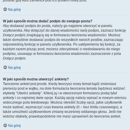
postów, gdy ktoś zamieścił pod ich postem nowy post.
Na górę
W jaki sposób można dodać podpis do swojego posta?
Aby dodawać podpis do posta, należy go najpierw utworzyć w panelu
użytkownika. Aby dołączyć do danej wiadomości swój podpis, zaznacz funkcję
Dołącz podpis
znajdującą się w formularzu tworzenia wiadomości. Możesz
także domyślnie dodawać podpis do wszystkich swoich postów, zaznaczając
odpowiednią funkcję w panelu użytkownika. Po uaktywnieniu tej funkcji, za
każdym razem pisząc post, możesz zdecydować o niedodawaniu do niego
podpisu, usuwając w formularzu tworzenia wiadomości zaznaczenie z pola
Dołącz podpis
.
Na górę
W jaki sposób można utworzyć ankietę?
Tworzenie ankiet jest proste. Kiedy tworzysz nowy temat bądź zmieniasz
pierwszy post w wątku, na dole formularza tworzenia tematu będziesz widzieć
etykietę “Utwórz ankietę”. Kliknij ją i w otworzonym formularzu podaj tytuł
ankiety i co najmniej dwie opcje. Każdą opcję należy wpisać w nowym wierszu
widocznego pola tekstowego. Możesz określić liczbę opcji, jakie użytkownik
może wybrać, wyznaczyć czas trwania ankiety (0 – bez limitu czasowego), a
także umożliwić użytkownikom zmianę wcześniej oddanego głosu. Jeśli nie
widzisz etykiety, prawdopodobnie nie masz uprawnień do tworzenia ankiet.
Na górę