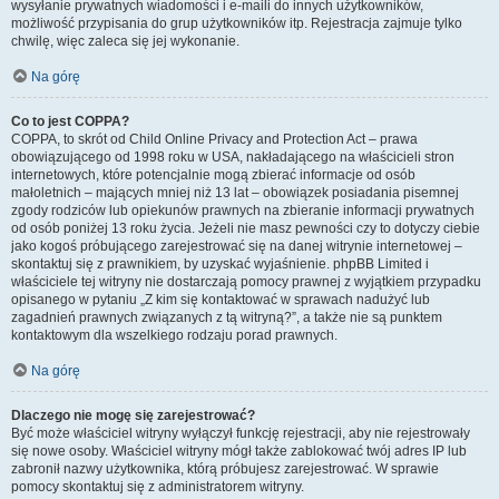
wysyłanie prywatnych wiadomości i e-maili do innych użytkowników,
możliwość przypisania do grup użytkowników itp. Rejestracja zajmuje tylko
chwilę, więc zaleca się jej wykonanie.
Na górę
Co to jest COPPA?
COPPA, to skrót od Child Online Privacy and Protection Act – prawa
obowiązującego od 1998 roku w USA, nakładającego na właścicieli stron
internetowych, które potencjalnie mogą zbierać informacje od osób
małoletnich – mających mniej niż 13 lat – obowiązek posiadania pisemnej
zgody rodziców lub opiekunów prawnych na zbieranie informacji prywatnych
od osób poniżej 13 roku życia. Jeżeli nie masz pewności czy to dotyczy ciebie
jako kogoś próbującego zarejestrować się na danej witrynie internetowej –
skontaktuj się z prawnikiem, by uzyskać wyjaśnienie. phpBB Limited i
właściciele tej witryny nie dostarczają pomocy prawnej z wyjątkiem przypadku
opisanego w pytaniu „Z kim się kontaktować w sprawach nadużyć lub
zagadnień prawnych związanych z tą witryną?”, a także nie są punktem
kontaktowym dla wszelkiego rodzaju porad prawnych.
Na górę
Dlaczego nie mogę się zarejestrować?
Być może właściciel witryny wyłączył funkcję rejestracji, aby nie rejestrowały
się nowe osoby. Właściciel witryny mógł także zablokować twój adres IP lub
zabronił nazwy użytkownika, którą próbujesz zarejestrować. W sprawie
pomocy skontaktuj się z administratorem witryny.