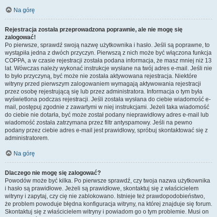
Na górę
Rejestracja została przeprowadzona poprawnie, ale nie mogę się
zalogować!
Po pierwsze, sprawdź swoją nazwę użytkownika i hasło. Jeśli są poprawne, to
wystąpiła jedna z dwóch przyczyn. Pierwszą z nich może być włączona funkcja
COPPA, a w czasie rejestracji została podana informacja, że masz mniej niż 13
lat. Wówczas należy wykonać instrukcje wysłane na twój adres e-mail. Jeśli nie
to było przyczyną, być może nie została aktywowana rejestracja. Niektóre
witryny przed pierwszym zalogowaniem wymagają aktywowania rejestracji
przez osobę rejestrującą się lub przez administratora. Informacja o tym była
wyświetlona podczas rejestracji. Jeśli została wysłana do ciebie wiadomość e-
mail, postępuj zgodnie z zawartymi w niej instrukcjami. Jeżeli taka wiadomość
do ciebie nie dotarła, być może został podany nieprawidłowy adres e-mail lub
wiadomość została zatrzymana przez filtr antyspamowy. Jeśli na pewno
podany przez ciebie adres e-mail jest prawidłowy, spróbuj skontaktować się z
administratorem.
Na górę
Dlaczego nie mogę się zalogować?
Powodów może być kilka. Po pierwsze sprawdź, czy twoja nazwa użytkownika
i hasło są prawidłowe. Jeżeli są prawidłowe, skontaktuj się z właścicielem
witryny i zapytaj, czy cię nie zablokowano. Istnieje też prawdopodobieństwo,
że problem powoduje błędna konfiguracja witryny, na której znajduje się forum.
Skontaktuj się z właścicielem witryny i powiadom go o tym problemie. Musi on