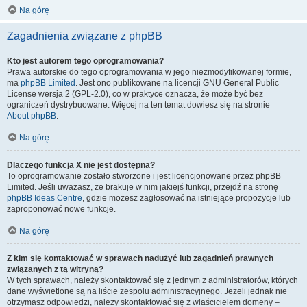
Na górę
Zagadnienia związane z phpBB
Kto jest autorem tego oprogramowania?
Prawa autorskie do tego oprogramowania w jego niezmodyfikowanej formie,
ma
phpBB Limited
. Jest ono publikowane na licencji GNU General Public
License wersja 2 (GPL-2.0), co w praktyce oznacza, że może być bez
ograniczeń dystrybuowane. Więcej na ten temat dowiesz się na stronie
About phpBB
.
Na górę
Dlaczego funkcja X nie jest dostępna?
To oprogramowanie zostało stworzone i jest licencjonowane przez phpBB
Limited. Jeśli uważasz, że brakuje w nim jakiejś funkcji, przejdź na stronę
phpBB Ideas Centre
, gdzie możesz zagłosować na istniejące propozycje lub
zaproponować nowe funkcje.
Na górę
Z kim się kontaktować w sprawach nadużyć lub zagadnień prawnych
związanych z tą witryną?
W tych sprawach, należy skontaktować się z jednym z administratorów, których
dane wyświetlone są na liście zespołu administracyjnego. Jeżeli jednak nie
otrzymasz odpowiedzi, należy skontaktować się z właścicielem domeny –