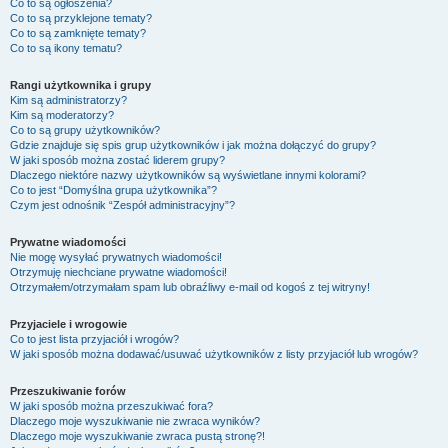
Co to są ogłoszenia?
Co to są przyklejone tematy?
Co to są zamknięte tematy?
Co to są ikony tematu?
Rangi użytkownika i grupy
Kim są administratorzy?
Kim są moderatorzy?
Co to są grupy użytkowników?
Gdzie znajduje się spis grup użytkowników i jak można dołączyć do grupy?
W jaki sposób można zostać liderem grupy?
Dlaczego niektóre nazwy użytkowników są wyświetlane innymi kolorami?
Co to jest “Domyślna grupa użytkownika”?
Czym jest odnośnik “Zespół administracyjny”?
Prywatne wiadomości
Nie mogę wysyłać prywatnych wiadomości!
Otrzymuję niechciane prywatne wiadomości!
Otrzymałem/otrzymałam spam lub obraźliwy e-mail od kogoś z tej witryny!
Przyjaciele i wrogowie
Co to jest lista przyjaciół i wrogów?
W jaki sposób można dodawać/usuwać użytkowników z listy przyjaciół lub wrogów?
Przeszukiwanie forów
W jaki sposób można przeszukiwać fora?
Dlaczego moje wyszukiwanie nie zwraca wyników?
Dlaczego moje wyszukiwanie zwraca pustą stronę?!