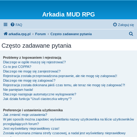
Arkadia MUD RPG
FAQ
Zaloguj się
S
arkadia.rpg.pl
Forum
Często zadawane pytania
z
Często zadawane pytania
u
k
Problemy z logowaniem i rejestracją
Dlaczego w ogóle muszę się rejestrować?
a
Co to jest COPPA?
j
Dlaczego nie mogę się zarejestrować?
Rejestracja została przeprowadzona poprawnie, ale nie mogę się zalogować!
Dlaczego nie mogę się zalogować?
Rejestracja została dokonana jakiś czas temu, ale teraz nie mogę się zalogować?!
Nie pamiętam hasła!
Dlaczego następuje automatyczne wylogowanie?
Jak działa funkcja “Usuń ciasteczka witryny”?
Preferencje i ustawienia użytkownika
Jak zmienić moje ustawienia?
W jaki sposób można zapobiec wyświetlaniu nazwy użytkownika na liście użytkowników
przeglądających forum?
Jest wyświetlany nieprawidłowy czas!
Została wykonana zmiana strefy czasowej, a nadal jest wyświetlany nieprawidłowy