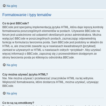
Na górę
Formatowanie i typy tematów
Co to jest BBCode?
BBCode jest specjalną implementacją języka HTML, która daje lepszą kontrolę
formatowania poszczególnych elementów w postach. Używanie BBCode na
forum jest uzależnione od ustawień określanych przez administratora. Można
wyłączyć BBCode w poszczególnych postach, zaznaczając odpowiednią
funkcję w formularzu tworzenia posta. Sam BBCode jest podobny w składni do
HTML-a, ale znaczniki zawarte są w nawiasach kwadratowych [przykład]
zamiast w używanych w HTML-u nawiasach ostrych <przykład>. Aby uzyskać
więcej informacji o BBCode, zapoznaj się z przewodnikiem dostępnym ze
strony tworzenia posta po kliknięciu odnośnika
BBCode
.
Na górę
Czy można używać języka HTML?
Nie. Nie można używać i przetwarzać znaczników HTML na tej witrynie.
Większość formatowania, które dostarcza HTML, można uzyskać, używając
BBCode.
Na górę
Co to są są emotikony?