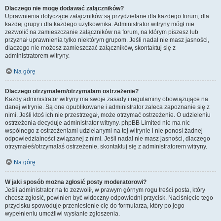
Dlaczego nie mogę dodawać załączników?
Uprawnienia dotyczące załączników są przydzielane dla każdego forum, dla
każdej grupy i dla każdego użytkownika. Administrator witryny mógł nie
zezwolić na zamieszczanie załączników na forum, na którym piszesz lub
przyznał uprawnienia tylko niektórym grupom. Jeśli nadal nie masz jasności,
dlaczego nie możesz zamieszczać załączników, skontaktuj się z
administratorem witryny.
Na górę
Dlaczego otrzymałem/otrzymałam ostrzeżenie?
Każdy administrator witryny ma swoje zasady i regulaminy obowiązujące na
danej witrynie. Są one opublikowane i administrator zaleca zapoznanie się z
nimi. Jeśli ktoś ich nie przestrzegał, może otrzymać ostrzeżenie. O udzieleniu
ostrzeżenia decyduje administrator witryny. phpBB Limited nie ma nic
wspólnego z ostrzeżeniami udzielanymi na tej witrynie i nie ponosi żadnej
odpowiedzialności związanej z nimi. Jeśli nadal nie masz jasności, dlaczego
otrzymałeś/otrzymałaś ostrzeżenie, skontaktuj się z administratorem witryny.
Na górę
W jaki sposób można zgłosić posty moderatorowi?
Jeśli administrator na to zezwolił, w prawym górnym rogu treści posta, który
chcesz zgłosić, powinien być widoczny odpowiedni przycisk. Naciśnięcie tego
przycisku spowoduje przeniesienie cię do formularza, który po jego
wypełnieniu umożliwi wysłanie zgłoszenia.