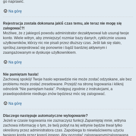
go naprawić.
Na górę
Rejestracja została dokonana jakiś czas temu, ale teraz nie mogę się
zalogować?!
Możliwe, że z jakiegoś powodu administrator dezaktywował lub usunął twoje
konto. Wiele witryn, aby zmniejszyć rozmiar bazy danych, cyklicznie usuwa
użytkowników, którzy nic nie pisali przez dłuższy czas. Jeśli tak się stało,
spróbuj zarejestrować się ponownie i bądź bardziej aktywnym i
zaangażowanym w dyskusje użytkownikiem.
Na górę
Nie pamiętam hasła!
Zachowaj spokój! Twoje hasło wprawdzie nie może zostać odzyskane, ale bez
problemu może zostać zresetowane. Przejdź na stronę logowania i kliknij
odnośnik “Nie pamiętam hasła”. Postępuj zgodnie z instrukcjami, a
prawdopodobnie niedługo znów będziesz móc się zalogować.
Na górę
Dlaczego następuje automatyczne wylogowanie?
Jeżeli w czasie logowania nie zaznaczysz funkcji
Zapamiętaj mnie
, witryna
zachowa informację o tym, że twój pobyt na tej witrynie będzie trwał tylko
określony przez administratora czas. Zapobiega to niewłaściwemu użyciu
twojego konta przez kogoś innego. Aby pozostać zalogowanym/zalogowaną,