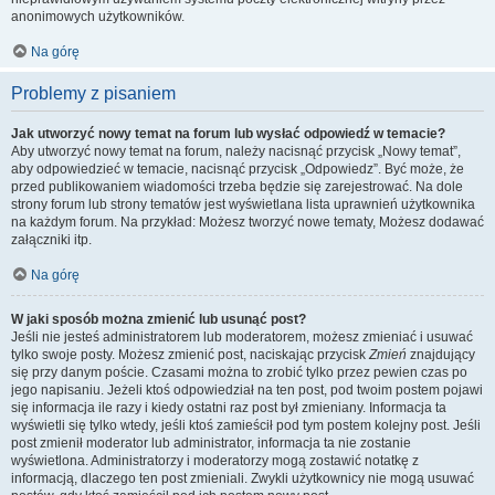
anonimowych użytkowników.
Na górę
Problemy z pisaniem
Jak utworzyć nowy temat na forum lub wysłać odpowiedź w temacie?
Aby utworzyć nowy temat na forum, należy nacisnąć przycisk „Nowy temat”,
aby odpowiedzieć w temacie, nacisnąć przycisk „Odpowiedz”. Być może, że
przed publikowaniem wiadomości trzeba będzie się zarejestrować. Na dole
strony forum lub strony tematów jest wyświetlana lista uprawnień użytkownika
na każdym forum. Na przykład: Możesz tworzyć nowe tematy, Możesz dodawać
załączniki itp.
Na górę
W jaki sposób można zmienić lub usunąć post?
Jeśli nie jesteś administratorem lub moderatorem, możesz zmieniać i usuwać
tylko swoje posty. Możesz zmienić post, naciskając przycisk
Zmień
znajdujący
się przy danym poście. Czasami można to zrobić tylko przez pewien czas po
jego napisaniu. Jeżeli ktoś odpowiedział na ten post, pod twoim postem pojawi
się informacja ile razy i kiedy ostatni raz post był zmieniany. Informacja ta
wyświetli się tylko wtedy, jeśli ktoś zamieścił pod tym postem kolejny post. Jeśli
post zmienił moderator lub administrator, informacja ta nie zostanie
wyświetlona. Administratorzy i moderatorzy mogą zostawić notatkę z
informacją, dlaczego ten post zmieniali. Zwykli użytkownicy nie mogą usuwać