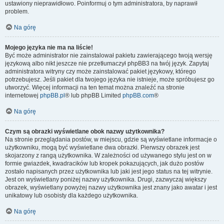
ustawiony nieprawidłowo. Poinformuj o tym administratora, by naprawił
problem.
Na górę
Mojego języka nie ma na liście!
Być może administrator nie zainstalował pakietu zawierającego twoją wersję
językową albo nikt jeszcze nie przetłumaczył phpBB3 na twój język. Zapytaj
administratora witryny czy może zainstalować pakiet językowy, którego
potrzebujesz. Jeśli pakiet dla twojego języka nie istnieje, może spróbujesz go
utworzyć. Więcej informacji na ten temat można znaleźć na stronie
internetowej
phpBB.pl
® lub phpBB Limited
phpBB.com
®
Na górę
Czym są obrazki wyświetlane obok nazwy użytkownika?
Na stronie przeglądania postów, w miejscu, gdzie są wyświetlane informacje o
użytkowniku, mogą być wyświetlane dwa obrazki. Pierwszy obrazek jest
skojarzony z rangą użytkownika. W zależności od używanego stylu jest on w
formie gwiazdek, kwadracików lub kropek pokazujących, jak dużo postów
zostało napisanych przez użytkownika lub jaki jest jego status na tej witrynie.
Jest on wyświetlany poniżej nazwy użytkownika. Drugi, zazwyczaj większy
obrazek, wyświetlany powyżej nazwy użytkownika jest znany jako awatar i jest
unikatowy lub osobisty dla każdego użytkownika.
Na górę