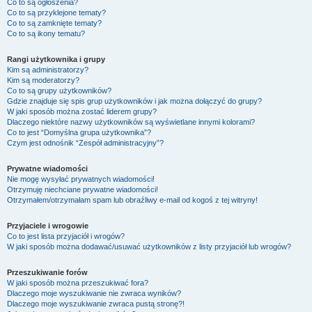
Co to są ogłoszenia?
Co to są przyklejone tematy?
Co to są zamknięte tematy?
Co to są ikony tematu?
Rangi użytkownika i grupy
Kim są administratorzy?
Kim są moderatorzy?
Co to są grupy użytkowników?
Gdzie znajduje się spis grup użytkowników i jak można dołączyć do grupy?
W jaki sposób można zostać liderem grupy?
Dlaczego niektóre nazwy użytkowników są wyświetlane innymi kolorami?
Co to jest “Domyślna grupa użytkownika”?
Czym jest odnośnik “Zespół administracyjny”?
Prywatne wiadomości
Nie mogę wysyłać prywatnych wiadomości!
Otrzymuję niechciane prywatne wiadomości!
Otrzymałem/otrzymałam spam lub obraźliwy e-mail od kogoś z tej witryny!
Przyjaciele i wrogowie
Co to jest lista przyjaciół i wrogów?
W jaki sposób można dodawać/usuwać użytkowników z listy przyjaciół lub wrogów?
Przeszukiwanie forów
W jaki sposób można przeszukiwać fora?
Dlaczego moje wyszukiwanie nie zwraca wyników?
Dlaczego moje wyszukiwanie zwraca pustą stronę?!