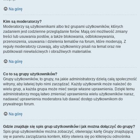
Na górę
Kim są moderatorzy?
Moderatorzy są użytkownikami albo też grupami użytkowników, których
zadaniem jest codzienne przeglądanie forów. Mają oni możliwość zmiany
treści lub usuwania postów, a także blokowania, odblokowywania,
przenoszenia, usuwania i dzielenia tematów na forum, które moderują. Z
reguły moderatorzy czuwają, aby użytkownicy pisali na temat oraz nie
publikowali niewłaściwych i obraźliwych materiałów.
Na górę
Co to są grupy użytkowników?
Grupy użytkowników, to grupy, na jakie administratorzy dzielą całą społeczność
witryny, aby łatwiej było nimi zarządzać. Każdy użytkownik może należeć do
wielu grup, a każda grupa może mieć swoje własne uprawnienia. Dzięki temu
administratorzy mogą łatwo zmieniać uprawnienia wielu użytkowników naraz,
nadawać uprawnienia moderatora lub dawać dostęp użytkownikom do
prywatnego forum.
Na górę
Gdzie znajduje się spis grup użytkowników i jak można dołączyć do grupy?
Spis grup użytkowników można zobaczyć, otwierając kartę
Grupy
znajdującą
się w panelu zarządzania kontem, który otwiera się po kliknięciu odnośnika