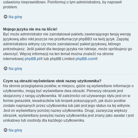
ustawiony nieprawidłowo. Poinformuj o tym administratora, by naprawił
problem.
Na górę
Mojego języka nie ma na liście!
Być może administrator nie zainstalował pakietu zawierającego twoją wersję
językową albo nikt jeszcze nie przetłumaczył phpBB3 na twój język. Zapytaj
administratora witryny czy może zainstalować pakiet językowy, którego
potrzebujesz. Jeśli pakiet dla twojego języka nie istnieje, może spróbujesz go
utworzyć. Więcej informacji na ten temat można znaleźć na stronie
internetowej
phpBB.pl
® lub phpBB Limited
phpBB.com
®
Na górę
Czym są obrazki wyświetlane obok nazwy użytkownika?
Na stronie przeglądania postów, w miejscu, gdzie są wyświetlane informacje o
użytkowniku, mogą być wyświetlane dwa obrazki. Pierwszy obrazek jest
skojarzony z rangą użytkownika. W zależności od używanego stylu jest on w
formie gwiazdek, kwadracików lub kropek pokazujących, jak dużo postów
zostało napisanych przez użytkownika lub jaki jest jego status na tej witrynie.
Jest on wyświetlany poniżej nazwy użytkownika. Drugi, zazwyczaj większy
obrazek, wyświetlany powyżej nazwy użytkownika jest znany jako awatar i jest
unikatowy lub osobisty dla każdego użytkownika.
Na górę