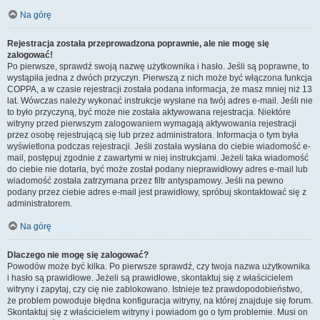
Na górę
Rejestracja została przeprowadzona poprawnie, ale nie mogę się
zalogować!
Po pierwsze, sprawdź swoją nazwę użytkownika i hasło. Jeśli są poprawne, to
wystąpiła jedna z dwóch przyczyn. Pierwszą z nich może być włączona funkcja
COPPA, a w czasie rejestracji została podana informacja, że masz mniej niż 13
lat. Wówczas należy wykonać instrukcje wysłane na twój adres e-mail. Jeśli nie
to było przyczyną, być może nie została aktywowana rejestracja. Niektóre
witryny przed pierwszym zalogowaniem wymagają aktywowania rejestracji
przez osobę rejestrującą się lub przez administratora. Informacja o tym była
wyświetlona podczas rejestracji. Jeśli została wysłana do ciebie wiadomość e-
mail, postępuj zgodnie z zawartymi w niej instrukcjami. Jeżeli taka wiadomość
do ciebie nie dotarła, być może został podany nieprawidłowy adres e-mail lub
wiadomość została zatrzymana przez filtr antyspamowy. Jeśli na pewno
podany przez ciebie adres e-mail jest prawidłowy, spróbuj skontaktować się z
administratorem.
Na górę
Dlaczego nie mogę się zalogować?
Powodów może być kilka. Po pierwsze sprawdź, czy twoja nazwa użytkownika
i hasło są prawidłowe. Jeżeli są prawidłowe, skontaktuj się z właścicielem
witryny i zapytaj, czy cię nie zablokowano. Istnieje też prawdopodobieństwo,
że problem powoduje błędna konfiguracja witryny, na której znajduje się forum.
Skontaktuj się z właścicielem witryny i powiadom go o tym problemie. Musi on