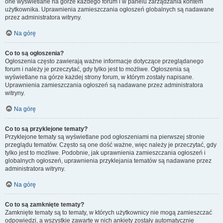
one wyświetlane na górze każdego forum i w panelu zarządzania kontem
użytkownika. Uprawnienia zamieszczania ogłoszeń globalnych są nadawane
przez administratora witryny.
Na górę
Co to są ogłoszenia?
Ogłoszenia często zawierają ważne informacje dotyczące przeglądanego
forum i należy je przeczytać, gdy tylko jest to możliwe. Ogłoszenia są
wyświetlane na górze każdej strony forum, w którym zostały napisane.
Uprawnienia zamieszczania ogłoszeń są nadawane przez administratora
witryny.
Na górę
Co to są przyklejone tematy?
Przyklejone tematy są wyświetlane pod ogłoszeniami na pierwszej stronie
przeglądu tematów. Często są one dość ważne, więc należy je przeczytać, gdy
tylko jest to możliwe. Podobnie, jak uprawnienia zamieszczania ogłoszeń i
globalnych ogłoszeń, uprawnienia przyklejania tematów są nadawane przez
administratora witryny.
Na górę
Co to są zamknięte tematy?
Zamknięte tematy są to tematy, w których użytkownicy nie mogą zamieszczać
odpowiedzi, a wszystkie zawarte w nich ankiety zostały automatycznie