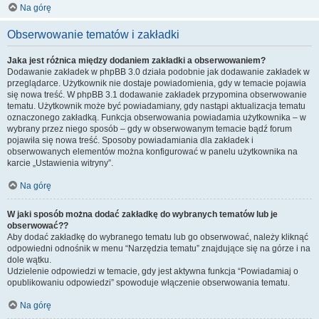
Na górę
Obserwowanie tematów i zakładki
Jaka jest różnica między dodaniem zakładki a obserwowaniem?
Dodawanie zakładek w phpBB 3.0 działa podobnie jak dodawanie zakładek w
przeglądarce. Użytkownik nie dostaje powiadomienia, gdy w temacie pojawia
się nowa treść. W phpBB 3.1 dodawanie zakładek przypomina obserwowanie
tematu. Użytkownik może być powiadamiany, gdy nastąpi aktualizacja tematu
oznaczonego zakładką. Funkcja obserwowania powiadamia użytkownika – w
wybrany przez niego sposób – gdy w obserwowanym temacie bądź forum
pojawiła się nowa treść. Sposoby powiadamiania dla zakładek i
obserwowanych elementów można konfigurować w panelu użytkownika na
karcie „Ustawienia witryny”.
Na górę
W jaki sposób można dodać zakładkę do wybranych tematów lub je
obserwować??
Aby dodać zakładkę do wybranego tematu lub go obserwować, należy kliknąć
odpowiedni odnośnik w menu “Narzędzia tematu” znajdujące się na górze i na
dole wątku.
Udzielenie odpowiedzi w temacie, gdy jest aktywna funkcja “Powiadamiaj o
opublikowaniu odpowiedzi” spowoduje włączenie obserwowania tematu.
Na górę