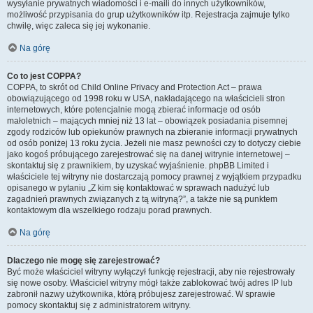
wysyłanie prywatnych wiadomości i e-maili do innych użytkowników,
możliwość przypisania do grup użytkowników itp. Rejestracja zajmuje tylko
chwilę, więc zaleca się jej wykonanie.
Na górę
Co to jest COPPA?
COPPA, to skrót od Child Online Privacy and Protection Act – prawa
obowiązującego od 1998 roku w USA, nakładającego na właścicieli stron
internetowych, które potencjalnie mogą zbierać informacje od osób
małoletnich – mających mniej niż 13 lat – obowiązek posiadania pisemnej
zgody rodziców lub opiekunów prawnych na zbieranie informacji prywatnych
od osób poniżej 13 roku życia. Jeżeli nie masz pewności czy to dotyczy ciebie
jako kogoś próbującego zarejestrować się na danej witrynie internetowej –
skontaktuj się z prawnikiem, by uzyskać wyjaśnienie. phpBB Limited i
właściciele tej witryny nie dostarczają pomocy prawnej z wyjątkiem przypadku
opisanego w pytaniu „Z kim się kontaktować w sprawach nadużyć lub
zagadnień prawnych związanych z tą witryną?”, a także nie są punktem
kontaktowym dla wszelkiego rodzaju porad prawnych.
Na górę
Dlaczego nie mogę się zarejestrować?
Być może właściciel witryny wyłączył funkcję rejestracji, aby nie rejestrowały
się nowe osoby. Właściciel witryny mógł także zablokować twój adres IP lub
zabronił nazwy użytkownika, którą próbujesz zarejestrować. W sprawie
pomocy skontaktuj się z administratorem witryny.