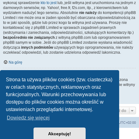
wykonaj sprawdzenie
kto to jest
lub, jeśli witryna jest uruchomiona na jednym z
darmowych serwisów, np. Yahoo!, free.fr, f2s.com, itp., z kierownictwem lub
wydziałem nadużyć tego serwisu. Absolutnie
nie należy
do kompetencji phpBB
Limited i nie może ona w żaden sposób być obarczana odpowiedzialnością za
to w jaki sposób, gdzie lub przez kogo ta witryna jest używana. Proszę nie
kontaktować się z phpBB Limited w sprawach zagadnień prawnych
(wstrzymania i zaniechania, odpowiedzialności, szkalujących komentarzy itp.)
bezpośrednio nie związanych
z witryną phpBB.com lub oprogramowaniem
phpBB samym w sobie. Jeśli do phpBB Limited zostanie wysłana wiadomość
dotycząca
innych podmiotów
używających tego oprogramowania, nie należy
oczekiwać odpowiedzi, lub zostanie udzielona odpowiedź lakoniczna.
Na górę
Jak nawiązać kontakt z administratorem witryny?
Strona ta używa plików cookies (tzw. ciasteczka)
Wszyscy użytkownicy witryny mogą używać – jeśli funkcja ta jest włączona
przez administratora witryny – formularza „Kontakt z nami”. Członkowie witryny
w celach statystycznych, reklamowych oraz
mogą także używać odnośnika „Zespół administracyjny”.
funkcjonalnych. Warunki przechowywania lub
Na górę
dostępu do plików cookies można określić w
ustawieniach przeglądarki internetowej.
Przejdź do
Dowiedz się więcej
arkadia.rpg.pl
Forum
Strefa czasowa
UTC+02:00
Akceptuję!
Technologię dostarcza
phpBB
® Forum Software © phpBB Limited