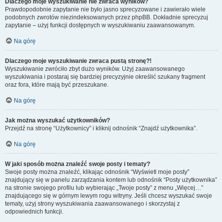
Dlaczego moje wyszukiwanie nie zwraca wyników?
Prawdopodobnie zapytanie nie było jasno sprecyzowane i zawierało wiele
podobnych zwrotów niezindeksowanych przez phpBB. Dokładnie sprecyzuj
zapytanie – użyj funkcji dostępnych w wyszukiwaniu zaawansowanym.
Na górę
Dlaczego moje wyszukiwanie zwraca pustą stronę?!
Wyszukiwanie zwróciło zbyt dużo wyników. Użyj zaawansowanego
wyszukiwania i postaraj się bardziej precyzyjnie określić szukany fragment
oraz fora, które mają być przeszukane.
Na górę
Jak można wyszukać użytkowników?
Przejdź na stronę “Użytkownicy” i kliknij odnośnik “Znajdź użytkownika”.
Na górę
W jaki sposób można znaleźć swoje posty i tematy?
Swoje posty można znaleźć, klikając odnośnik “Wyświetl moje posty”
znajdujący się w panelu zarządzania kontem lub odnośnik “Posty użytkownika”
na stronie swojego profilu lub wybierając „Twoje posty” z menu „Więcej…”
znajdującego się w górnym lewym rogu witryny. Jeśli chcesz wyszukać swoje
tematy, użyj strony wyszukiwania zaawansowanego i skorzystaj z
odpowiednich funkcji.