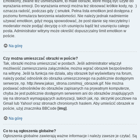
Emotikony, zwane też uśmieszkami, to małe obrazki, które mogą być użyte do
wyrażania emocji. Do wyrażania emocji można też stosować krótkie kody, np. :)
oznacza radość, podczas gdy :( smutek. Pełna lista emotikon jest dostępna z
poziomu formularza tworzenia wiadomości. Nie należy jednak nadmiernie
używać emotikon, gdyż mogą spowodować, że post stanie się nieczytelny i
moderator może podjąć decyzję o ich usunięciu bądź też usunięciu całego
posta. Administrator witryny może określić dopuszczalny limit emotikon w
poście.
Na górę
Czy można umieszczać obrazki w poście?
Tak, obrazki można umieszczać w postach. Jeśli administrator włączył
możliwość zamieszczania załączników, można wgrać obrazek bezpośrednio
na witrynę. Jeśli ta funkcja nie działa, aby obrazek był wyświetlany na forum,
należy podać odnośnik do obrazka umieszczonego na publicznie dostępnym
serwerze, np. http://www.jakas_strona.com/moj_obrazek.gif. Nie można
podawać odnośników do obrazków zapisanych na prywatnym komputerze,
chyba że jest publicznie dostępnym serwerem ani do obrazków znajdujących
się na stronach wymagających autoryzacji, takich jak, np. skrzynki pocztowe na
Gmail lub Yahoo! oraz stronach chronionych hasłem. Aby umieścić obrazek w
poście, użyj znacznika BBCode
[img]
.
Na górę
Co to są ogłoszenia globalne?
Ogłoszenia globalne zawierają ważne informacje i należy zawsze je czytać. Są