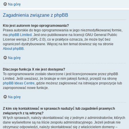
Na górę
Zagadnienia związane z phpBB
Kto jest autorem tego oprogramowania?
Prawa autorskie do tego oprogramowania w jego niezmodyfikowanej formie,
ma
phpBB Limited
. Jest ono publikowane na licencji GNU General Public
License wersja 2 (GPL-2.0), co w praktyce oznacza, że może być bez
ograniczeń dystrybuowane. Więcej na ten temat dowiesz się na stronie
About phpBB
.
Na górę
Dlaczego funkcja X nie jest dostępna?
To oprogramowanie zostało stworzone i jest licencjonowane przez phpBB
Limited. Jeśli uważasz, że brakuje w nim jakiejś funkcji, przejdź na stronę
phpBB Ideas Centre
, gdzie możesz zagłosować na istniejące propozycje lub
zaproponować nowe funkcje.
Na górę
Z kim się kontaktować w sprawach nadużyć lub zagadnień prawnych
związanych z tą witryną?
W tych sprawach, należy skontaktować się z jednym z administratorów, których
dane wyświetlone są na liście zespołu administracyjnego. Jeżeli jednak nie
otrzymasz odpowiedzi, należy skontaktować się z właścicielem domeny –