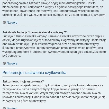
podczas logowania zaznacz funkcję
Loguj mnie automatycznie
. Jest to
niezalecane, jeżeli korzystasz z witryny z ogólnie dostępnego komputera, np.
w bibliotece, kawiarence internetowej, sali komputerowej w szkole lub na
uczelni itp. Jeśli nie widzisz tej funkcji, oznacza to, że administrator ją wyłączył.
Na górę
Jak działa funkcja “Usuń ciasteczka witryny”?
Funkcja “Usuń ciasteczka witryny” usuwa ciasteczka utworzone przez phpBB
dzięki, którym użytkownik jest autoryzowany i logowany do witryny. Dostarczają
one również funkcję – jeśli została włączona przez administratora witryny –
śledzenia przeczytanych i nieprzeczytanych przez użytkownika postów. Jeśli
występują problemy z logowaniem/wylogowaniem, usunięcie ciasteczek może
być pomocne.
Na górę
Preferencje i ustawienia użytkownika
Jak zmienić moje ustawienia?
Jeżeli jesteś zarejestrowanym użytkownikiem, wszystkie twoje ustawienia są
zapisywane w bazie danych witryny. Aby je zmienić, przejdź do panelu
zarządzania swoim kontem. W tym miejscu możesz dokonać zmian swoich
ustawień i preferencji. Odnośnik do panelu o nazwie “Moje konto” znajduje się
zazwyczaj na górze stron witryny.
Na górę