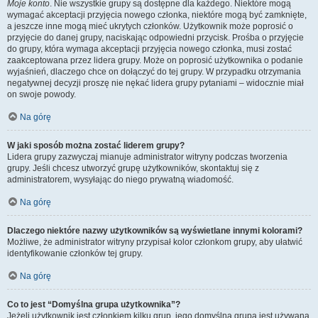
Moje konto
. Nie wszystkie grupy są dostępne dla każdego. Niektóre mogą
wymagać akceptacji przyjęcia nowego członka, niektóre mogą być zamknięte,
a jeszcze inne mogą mieć ukrytych członków. Użytkownik może poprosić o
przyjęcie do danej grupy, naciskając odpowiedni przycisk. Prośba o przyjęcie
do grupy, która wymaga akceptacji przyjęcia nowego członka, musi zostać
zaakceptowana przez lidera grupy. Może on poprosić użytkownika o podanie
wyjaśnień, dlaczego chce on dołączyć do tej grupy. W przypadku otrzymania
negatywnej decyzji proszę nie nękać lidera grupy pytaniami – widocznie miał
on swoje powody.
Na górę
W jaki sposób można zostać liderem grupy?
Lidera grupy zazwyczaj mianuje administrator witryny podczas tworzenia
grupy. Jeśli chcesz utworzyć grupę użytkowników, skontaktuj się z
administratorem, wysyłając do niego prywatną wiadomość.
Na górę
Dlaczego niektóre nazwy użytkowników są wyświetlane innymi kolorami?
Możliwe, że administrator witryny przypisał kolor członkom grupy, aby ułatwić
identyfikowanie członków tej grupy.
Na górę
Co to jest “Domyślna grupa użytkownika”?
Jeżeli użytkownik jest członkiem kilku grup, jego domyślna grupa jest używana