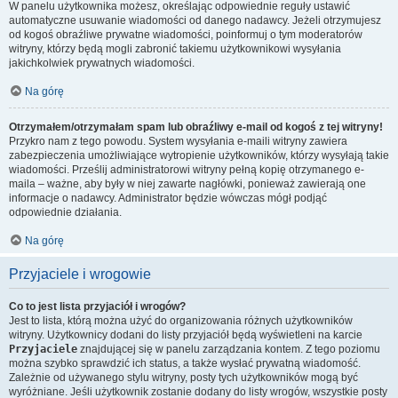
W panelu użytkownika możesz, określając odpowiednie reguły ustawić
automatyczne usuwanie wiadomości od danego nadawcy. Jeżeli otrzymujesz
od kogoś obraźliwe prywatne wiadomości, poinformuj o tym moderatorów
witryny, którzy będą mogli zabronić takiemu użytkownikowi wysyłania
jakichkolwiek prywatnych wiadomości.
Na górę
Otrzymałem/otrzymałam spam lub obraźliwy e-mail od kogoś z tej witryny!
Przykro nam z tego powodu. System wysyłania e-maili witryny zawiera
zabezpieczenia umożliwiające wytropienie użytkowników, którzy wysyłają takie
wiadomości. Prześlij administratorowi witryny pełną kopię otrzymanego e-
maila – ważne, aby były w niej zawarte nagłówki, ponieważ zawierają one
informacje o nadawcy. Administrator będzie wówczas mógł podjąć
odpowiednie działania.
Na górę
Przyjaciele i wrogowie
Co to jest lista przyjaciół i wrogów?
Jest to lista, którą można użyć do organizowania różnych użytkowników
witryny. Użytkownicy dodani do listy przyjaciół będą wyświetleni na karcie
Przyjaciele
znajdującej się w panelu zarządzania kontem. Z tego poziomu
można szybko sprawdzić ich status, a także wysłać prywatną wiadomość.
Zależnie od używanego stylu witryny, posty tych użytkowników mogą być
wyróżniane. Jeśli użytkownik zostanie dodany do listy wrogów, wszystkie posty