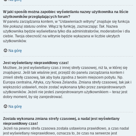
W jaki sposób można zapobiec wyświetlaniu nazwy użytkownika na liście
użytkowników przeglądających forum?
W panelu zarządzania kontem, w “Ustawieniach witryny” znajduje się funkcja
Nie pokazuj statusu online
. Włącz tę funkcję, zaznaczając
Tak
. Nazwa
użytkownika będzie wyświetlana tylko dla administratorów, moderatorów i dla
ciebie. Twoja obecność na witrynie będzie wykazana w liczbie ukrytych
użytkowników.
Na górę
Jest wyświetlany nieprawidłowy czas!
Możliwe, że jest wyświetlany czas z innej strefy czasowej, niż ta, w której się
znajdujesz. Jeśli tak właśnie jest, przejdź do panelu zarządzania kontem i
zmień strefę czasową, tak aby była zgodna z twoim miejscem pobytu. Np.
Europa centralna, Afryka, czy Nowa Zelandia. Zmiana strefy czasowej, tak jak i
większości ustawień, może zostać wykonana tylko przez zarejestrowanych
użytkowników. Jeżeli nie jesteś zarejestrowanym użytkownikiem – teraz jest
dobry moment, by się zarejestrować.
Na górę
Została wykonana zmiana strefy czasowej, a nadal jest wyświetlany
nieprawidłowy czas!
Jeżeli na pewno strefa czasowa została ustawiona prawidłowo, a czas nadal
jest wyświetlany nieprawidłowo, oznacza to, że czas na serwerze jest