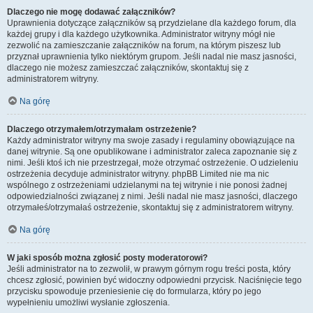
Dlaczego nie mogę dodawać załączników?
Uprawnienia dotyczące załączników są przydzielane dla każdego forum, dla
każdej grupy i dla każdego użytkownika. Administrator witryny mógł nie
zezwolić na zamieszczanie załączników na forum, na którym piszesz lub
przyznał uprawnienia tylko niektórym grupom. Jeśli nadal nie masz jasności,
dlaczego nie możesz zamieszczać załączników, skontaktuj się z
administratorem witryny.
Na górę
Dlaczego otrzymałem/otrzymałam ostrzeżenie?
Każdy administrator witryny ma swoje zasady i regulaminy obowiązujące na
danej witrynie. Są one opublikowane i administrator zaleca zapoznanie się z
nimi. Jeśli ktoś ich nie przestrzegał, może otrzymać ostrzeżenie. O udzieleniu
ostrzeżenia decyduje administrator witryny. phpBB Limited nie ma nic
wspólnego z ostrzeżeniami udzielanymi na tej witrynie i nie ponosi żadnej
odpowiedzialności związanej z nimi. Jeśli nadal nie masz jasności, dlaczego
otrzymałeś/otrzymałaś ostrzeżenie, skontaktuj się z administratorem witryny.
Na górę
W jaki sposób można zgłosić posty moderatorowi?
Jeśli administrator na to zezwolił, w prawym górnym rogu treści posta, który
chcesz zgłosić, powinien być widoczny odpowiedni przycisk. Naciśnięcie tego
przycisku spowoduje przeniesienie cię do formularza, który po jego
wypełnieniu umożliwi wysłanie zgłoszenia.