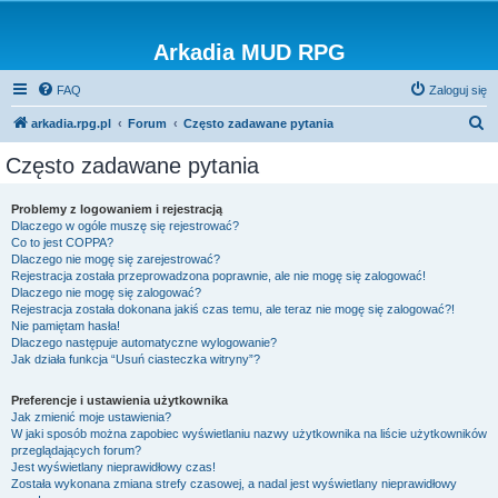
Arkadia MUD RPG
FAQ
Zaloguj się
S
arkadia.rpg.pl
Forum
Często zadawane pytania
z
Często zadawane pytania
u
k
Problemy z logowaniem i rejestracją
Dlaczego w ogóle muszę się rejestrować?
a
Co to jest COPPA?
j
Dlaczego nie mogę się zarejestrować?
Rejestracja została przeprowadzona poprawnie, ale nie mogę się zalogować!
Dlaczego nie mogę się zalogować?
Rejestracja została dokonana jakiś czas temu, ale teraz nie mogę się zalogować?!
Nie pamiętam hasła!
Dlaczego następuje automatyczne wylogowanie?
Jak działa funkcja “Usuń ciasteczka witryny”?
Preferencje i ustawienia użytkownika
Jak zmienić moje ustawienia?
W jaki sposób można zapobiec wyświetlaniu nazwy użytkownika na liście użytkowników
przeglądających forum?
Jest wyświetlany nieprawidłowy czas!
Została wykonana zmiana strefy czasowej, a nadal jest wyświetlany nieprawidłowy