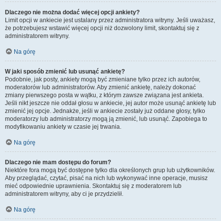
Dlaczego nie można dodać więcej opcji ankiety?
Limit opcji w ankiecie jest ustalany przez administratora witryny. Jeśli uważasz,
że potrzebujesz wstawić więcej opcji niż dozwolony limit, skontaktuj się z
administratorem witryny.
Na górę
W jaki sposób zmienić lub usunąć ankietę?
Podobnie, jak posty, ankiety mogą być zmieniane tylko przez ich autorów,
moderatorów lub administratorów. Aby zmienić ankietę, należy dokonać
zmiany pierwszego posta w wątku, z którym zawsze związana jest ankieta.
Jeśli nikt jeszcze nie oddał głosu w ankiecie, jej autor może usunąć ankietę lub
zmienić jej opcje. Jednakże, jeśli w ankiecie zostały już oddane głosy, tylko
moderatorzy lub administratorzy mogą ją zmienić, lub usunąć. Zapobiega to
modyfikowaniu ankiety w czasie jej trwania.
Na górę
Dlaczego nie mam dostępu do forum?
Niektóre fora mogą być dostępne tylko dla określonych grup lub użytkowników.
Aby przeglądać, czytać, pisać na nich lub wykonywać inne operacje, musisz
mieć odpowiednie uprawnienia. Skontaktuj się z moderatorem lub
administratorem witryny, aby ci je przydzielił.
Na górę