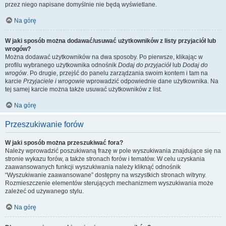
przez niego napisane domyślnie nie będą wyświetlane.
Na górę
W jaki sposób można dodawać/usuwać użytkowników z listy przyjaciół lub
wrogów?
Można dodawać użytkowników na dwa sposoby. Po pierwsze, klikając w
profilu wybranego użytkownika odnośnik
Dodaj do przyjaciół
lub
Dodaj do
wrogów
. Po drugie, przejść do panelu zarządzania swoim kontem i tam na
karcie
Przyjaciele i wrogowie
wprowadzić odpowiednie dane użytkownika. Na
tej samej karcie można także usuwać użytkowników z list.
Na górę
Przeszukiwanie forów
W jaki sposób można przeszukiwać fora?
Należy wprowadzić poszukiwaną frazę w pole wyszukiwania znajdujące się na
stronie wykazu forów, a także stronach forów i tematów. W celu uzyskania
zaawansowanych funkcji wyszukiwania należy kliknąć odnośnik
“Wyszukiwanie zaawansowane” dostępny na wszystkich stronach witryny.
Rozmieszczenie elementów sterujących mechanizmem wyszukiwania może
zależeć od używanego stylu.
Na górę