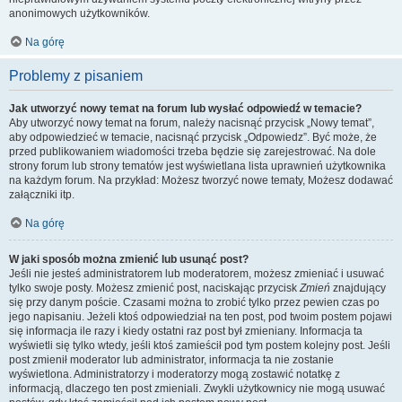
anonimowych użytkowników.
Na górę
Problemy z pisaniem
Jak utworzyć nowy temat na forum lub wysłać odpowiedź w temacie?
Aby utworzyć nowy temat na forum, należy nacisnąć przycisk „Nowy temat”,
aby odpowiedzieć w temacie, nacisnąć przycisk „Odpowiedz”. Być może, że
przed publikowaniem wiadomości trzeba będzie się zarejestrować. Na dole
strony forum lub strony tematów jest wyświetlana lista uprawnień użytkownika
na każdym forum. Na przykład: Możesz tworzyć nowe tematy, Możesz dodawać
załączniki itp.
Na górę
W jaki sposób można zmienić lub usunąć post?
Jeśli nie jesteś administratorem lub moderatorem, możesz zmieniać i usuwać
tylko swoje posty. Możesz zmienić post, naciskając przycisk
Zmień
znajdujący
się przy danym poście. Czasami można to zrobić tylko przez pewien czas po
jego napisaniu. Jeżeli ktoś odpowiedział na ten post, pod twoim postem pojawi
się informacja ile razy i kiedy ostatni raz post był zmieniany. Informacja ta
wyświetli się tylko wtedy, jeśli ktoś zamieścił pod tym postem kolejny post. Jeśli
post zmienił moderator lub administrator, informacja ta nie zostanie
wyświetlona. Administratorzy i moderatorzy mogą zostawić notatkę z
informacją, dlaczego ten post zmieniali. Zwykli użytkownicy nie mogą usuwać