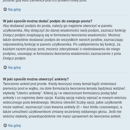
postów, gdy ktoś zamieścił pod ich postem nowy post.
Na górę
W jaki sposób można dodać podpis do swojego posta?
Aby dodawać podpis do posta, należy go najpierw utworzyć w panelu
użytkownika. Aby dołączyć do danej wiadomości swój podpis, zaznacz funkcję
Dołącz podpis
znajdującą się w formularzu tworzenia wiadomości. Możesz
także domyślnie dodawać podpis do wszystkich swoich postów, zaznaczając
odpowiednią funkcję w panelu użytkownika. Po uaktywnieniu tej funkcji, za
każdym razem pisząc post, możesz zdecydować o niedodawaniu do niego
podpisu, usuwając w formularzu tworzenia wiadomości zaznaczenie z pola
Dołącz podpis
.
Na górę
W jaki sposób można utworzyć ankietę?
Tworzenie ankiet jest proste. Kiedy tworzysz nowy temat bądź zmieniasz
pierwszy post w wątku, na dole formularza tworzenia tematu będziesz widzieć
etykietę “Utwórz ankietę”. Kliknij ją i w otworzonym formularzu podaj tytuł
ankiety i co najmniej dwie opcje. Każdą opcję należy wpisać w nowym wierszu
widocznego pola tekstowego. Możesz określić liczbę opcji, jakie użytkownik
może wybrać, wyznaczyć czas trwania ankiety (0 – bez limitu czasowego), a
także umożliwić użytkownikom zmianę wcześniej oddanego głosu. Jeśli nie
widzisz etykiety, prawdopodobnie nie masz uprawnień do tworzenia ankiet.
Na górę