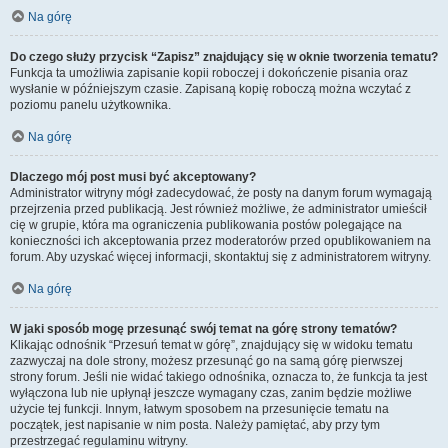
Na górę
Do czego służy przycisk “Zapisz” znajdujący się w oknie tworzenia tematu?
Funkcja ta umożliwia zapisanie kopii roboczej i dokończenie pisania oraz
wysłanie w późniejszym czasie. Zapisaną kopię roboczą można wczytać z
poziomu panelu użytkownika.
Na górę
Dlaczego mój post musi być akceptowany?
Administrator witryny mógł zadecydować, że posty na danym forum wymagają
przejrzenia przed publikacją. Jest również możliwe, że administrator umieścił
cię w grupie, która ma ograniczenia publikowania postów polegające na
konieczności ich akceptowania przez moderatorów przed opublikowaniem na
forum. Aby uzyskać więcej informacji, skontaktuj się z administratorem witryny.
Na górę
W jaki sposób mogę przesunąć swój temat na górę strony tematów?
Klikając odnośnik “Przesuń temat w górę”, znajdujący się w widoku tematu
zazwyczaj na dole strony, możesz przesunąć go na samą górę pierwszej
strony forum. Jeśli nie widać takiego odnośnika, oznacza to, że funkcja ta jest
wyłączona lub nie upłynął jeszcze wymagany czas, zanim będzie możliwe
użycie tej funkcji. Innym, łatwym sposobem na przesunięcie tematu na
początek, jest napisanie w nim posta. Należy pamiętać, aby przy tym
przestrzegać regulaminu witryny.