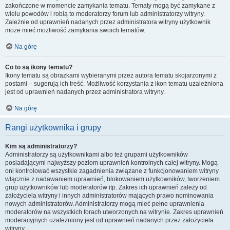
zakończone w momencie zamykania tematu. Tematy mogą być zamykane z
wielu powodów i robią to moderatorzy forum lub administratorzy witryny.
Zależnie od uprawnień nadanych przez administratora witryny użytkownik
może mieć możliwość zamykania swoich tematów.
Na górę
Co to są ikony tematu?
Ikony tematu są obrazkami wybieranymi przez autora tematu skojarzonymi z
postami – sugerują ich treść. Możliwość korzystania z ikon tematu uzależniona
jest od uprawnień nadanych przez administratora witryny.
Na górę
Rangi użytkownika i grupy
Kim są administratorzy?
Administratorzy są użytkownikami albo też grupami użytkowników
posiadającymi najwyższy poziom uprawnień kontrolnych całej witryny. Mogą
oni kontrolować wszystkie zagadnienia związane z funkcjonowaniem witryny
włącznie z nadawaniem uprawnień, blokowaniem użytkowników, tworzeniem
grup użytkowników lub moderatorów itp. Zakres ich uprawnień zależy od
założyciela witryny i innych administratorów mających prawo nominowania
nowych administratorów. Administratorzy mogą mieć pełne uprawnienia
moderatorów na wszystkich forach utworzonych na witrynie. Zakres uprawnień
moderacyjnych uzależniony jest od uprawnień nadanych przez założyciela
witryny.