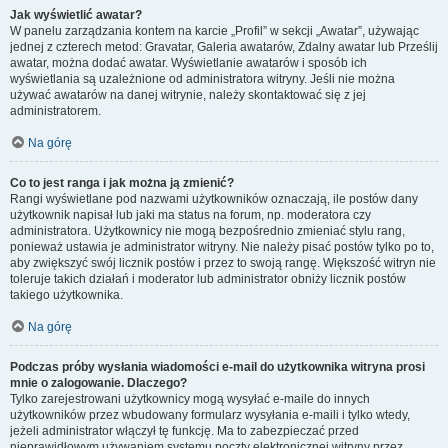
Jak wyświetlić awatar?
W panelu zarządzania kontem na karcie „Profil” w sekcji „Awatar”, używając
jednej z czterech metod: Gravatar, Galeria awatarów, Zdalny awatar lub Prześlij
awatar, można dodać awatar. Wyświetlanie awatarów i sposób ich
wyświetlania są uzależnione od administratora witryny. Jeśli nie można
używać awatarów na danej witrynie, należy skontaktować się z jej
administratorem.
Na górę
Co to jest ranga i jak można ją zmienić?
Rangi wyświetlane pod nazwami użytkowników oznaczają, ile postów dany
użytkownik napisał lub jaki ma status na forum, np. moderatora czy
administratora. Użytkownicy nie mogą bezpośrednio zmieniać stylu rang,
ponieważ ustawia je administrator witryny. Nie należy pisać postów tylko po to,
aby zwiększyć swój licznik postów i przez to swoją rangę. Większość witryn nie
toleruje takich działań i moderator lub administrator obniży licznik postów
takiego użytkownika.
Na górę
Podczas próby wysłania wiadomości e-mail do użytkownika witryna prosi
mnie o zalogowanie. Dlaczego?
Tylko zarejestrowani użytkownicy mogą wysyłać e-maile do innych
użytkowników przez wbudowany formularz wysyłania e-maili i tylko wtedy,
jeżeli administrator włączył tę funkcję. Ma to zabezpieczać przed
nieprawidłowym używaniem systemu poczty elektronicznej witryny przez