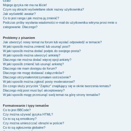
czas!
Mojego języka nie ma na liście!
Czym są obrazki wyświetlane obok nazwy użytkownika?
Jak wyświetlić awatar?
Co to jest ranga i jak można ją zmienić?
Podczas próby wysłania wiadomości e-mail do użytkownika witryna prosi mnie o
zalogowanie. Dlaczego?
Problemy z pisaniem
Jak utworzyć nowy temat na forum lub wysłać odpowiedź w temacie?
W jaki sposób można zmienić lub usunąć post?
W jaki sposób można dodać podpis do swojego posta?
W jaki sposób można utworzyć ankietę?
Dlaczego nie można dodać więcej opcji ankiety?
W jaki sposób zmienić lub usunąć ankietę?
Dlaczego nie mam dostępu do forum?
Dlaczego nie mogę dodawać załączników?
Dlaczego otrzymałem/otrzymałam ostrzeżenie?
W jaki sposób można zgłosić posty moderatorowi?
Do czego służy przycisk “Zapisz” znajdujący się w oknie tworzenia tematu?
Dlaczego mój post musi być akceptowany?
W jaki sposób mogę przesunąć swój temat na górę strony tematów?
Formatowanie i typy tematów
Co to jest BBCode?
Czy można używać języka HTML?
Co to są są emotikony?
Czy można umieszczać obrazki w poście?
Co to są ogłoszenia globalne?