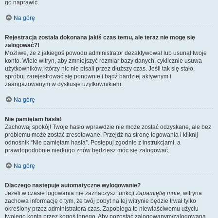
go naprawić.
Na górę
Rejestracja została dokonana jakiś czas temu, ale teraz nie mogę się
zalogować?!
Możliwe, że z jakiegoś powodu administrator dezaktywował lub usunął twoje
konto. Wiele witryn, aby zmniejszyć rozmiar bazy danych, cyklicznie usuwa
użytkowników, którzy nic nie pisali przez dłuższy czas. Jeśli tak się stało,
spróbuj zarejestrować się ponownie i bądź bardziej aktywnym i
zaangażowanym w dyskusje użytkownikiem.
Na górę
Nie pamiętam hasła!
Zachowaj spokój! Twoje hasło wprawdzie nie może zostać odzyskane, ale bez
problemu może zostać zresetowane. Przejdź na stronę logowania i kliknij
odnośnik “Nie pamiętam hasła”. Postępuj zgodnie z instrukcjami, a
prawdopodobnie niedługo znów będziesz móc się zalogować.
Na górę
Dlaczego następuje automatyczne wylogowanie?
Jeżeli w czasie logowania nie zaznaczysz funkcji
Zapamiętaj mnie
, witryna
zachowa informację o tym, że twój pobyt na tej witrynie będzie trwał tylko
określony przez administratora czas. Zapobiega to niewłaściwemu użyciu
twojego konta przez kogoś innego. Aby pozostać zalogowanym/zalogowaną,