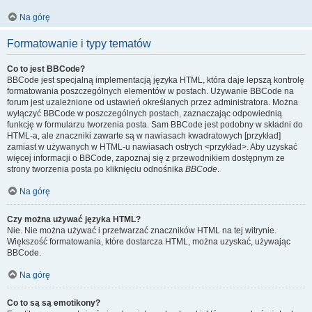
Na górę
Formatowanie i typy tematów
Co to jest BBCode?
BBCode jest specjalną implementacją języka HTML, która daje lepszą kontrolę
formatowania poszczególnych elementów w postach. Używanie BBCode na
forum jest uzależnione od ustawień określanych przez administratora. Można
wyłączyć BBCode w poszczególnych postach, zaznaczając odpowiednią
funkcję w formularzu tworzenia posta. Sam BBCode jest podobny w składni do
HTML-a, ale znaczniki zawarte są w nawiasach kwadratowych [przykład]
zamiast w używanych w HTML-u nawiasach ostrych <przykład>. Aby uzyskać
więcej informacji o BBCode, zapoznaj się z przewodnikiem dostępnym ze
strony tworzenia posta po kliknięciu odnośnika
BBCode
.
Na górę
Czy można używać języka HTML?
Nie. Nie można używać i przetwarzać znaczników HTML na tej witrynie.
Większość formatowania, które dostarcza HTML, można uzyskać, używając
BBCode.
Na górę
Co to są są emotikony?